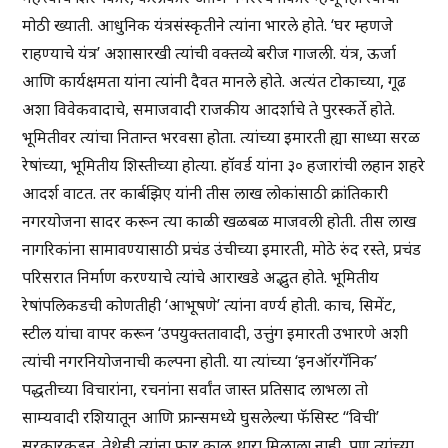
मोठी ख्याती. आधुनिक यंत्रसंस्कृतीने त्यांना भारले होते. ‘घर म्हणजे
राहण्याचे यंत्र’ अशासारखी त्यांची वक्तव्ये बरीज गाजली. यंत्र, ऊर्जा
आणि कार्यक्षमता यांना त्यांनी दैवत मानले होते. अत्यंत टोकाच्या, गूढ
अशा विवेकवादाचे, समाजवादी राजकीय आदर्शाचे ते पुरस्कर्ते होते.
भूमितीवर त्यांचा नितान्त भरवसा होता. त्यांच्या इमारती ह्या साध्या सरळ
रेषांच्या, भूमितीय शिस्तीच्या होत्या. हॉवर्ड यांना ३० हजारांची लहान शहरे
आदर्श वाटत. तर कार्बझिए यांनी तीस लाख लोकांसाठी क्रांतिकारी
नगरयोजना सादर करून त्या काळी खळबळ माजवली होती. तीस लाख
नागरिकांना सामावण्यासाठी प्रचंड उंचीच्या इमारती, मोठे रुंद रस्ते, प्रचंड
परिसरात निर्माण करण्याचे त्यांचे आराखडे अद्भुत होते. भूमितीय
रेषांपलिकडची कोणतीही ‘आभूषणे’ त्यांना वर्ण्य होती. काच, सिमेंट,
स्टील यांचा वापर करून ‘उपयुक्ततावादी, उत्तुंग इमारती उभारणे अशी
त्यांची नगरनियोजनाची कल्पना होती. या त्यांच्या ‘इनऑरगॅनिक’
पद्धतीच्या विचारांना, रचनांना सर्वांत जास्त प्रतिसाद लाभला तो
साम्यवादी रशियातून आणि फ्रान्समध्ये घुसलेल्या फॅसिस्ट “विची’
सरकारकडून. तेथेही त्यांना फार काळ थारा मिळाला नाही, पण त्यांच्या