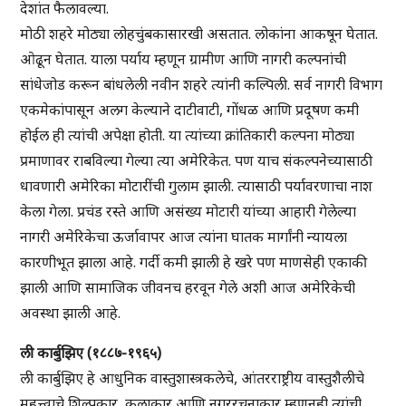
देशांत फैलावल्या.
मोठी शहरे मोठ्या लोहचुंबकासारखी असतात. लोकांना आकषून घेतात.
ओढून घेतात. याला पर्याय म्हणून ग्रामीण आणि नागरी कल्पनांची
सांधेजोड करून बांधलेली नवीन शहरे त्यांनी कल्पिली. सर्व नागरी विभाग
एकमेकांपासून अलग केल्याने दाटीवाटी, गोंधळ आणि प्रदूषण कमी
होईल ही त्यांची अपेक्षा होती. या त्यांच्या क्रांतिकारी कल्पना मोठ्या
प्रमाणावर राबविल्या गेल्या त्या अमेरिकेत. पण याच संकल्पनेच्यासाठी
धावणारी अमेरिका मोटारींची गुलाम झाली. त्यासाठी पर्यावरणाचा नाश
केला गेला. प्रचंड रस्ते आणि असंख्य मोटारी यांच्या आहारी गेलेल्या
नागरी अमेरिकेचा ऊर्जावापर आज त्यांना घातक मार्गांनी न्यायला
कारणीभूत झाला आहे. गर्दी कमी झाली हे खरे पण माणसेही एकाकी
झाली आणि सामाजिक जीवनच हरवून गेले अशी आज अमेरिकेची
अवस्था झाली आहे.
ली कार्बुझिए (१८८७-१९६५)
ली कार्बुझिए हे आधुनिक वास्तुशास्त्रकलेचे, आंतरराष्ट्रीय वास्तुशैलीचे
महत्त्वाचे शिल्पकार, कलाकार आणि नगररचनाकार म्हणूनही त्यांची