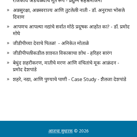
राजकीय अडथळ्यांचे मूर्त रूप - प्रद्युम्न सहस्रभोजनी
अन्नसुरक्षा, अन्नस्वराज्य आणि तुटलेली नाती - डॉ. अनुराधा भोसले
दिवाण
आपणच आपल्या नद्यांचे सर्वात मोठे प्रदूषक आहोत का? - डॉ. प्रमोद
मोघे
जीडीपीच्या देवाचे पितळ! - अनिकेत मोताळे
जीडीपीपलीकडील शाश्वत विकासाचा शोध - हरिहर सारंग
बेधुंद शहरीकरण, मातीचे मरण आणि वंचितांचे मूक आक्रंदन -
प्रमोद देशपांडे
शहरे, नद्या, आणि पुण्याचे पाणी - Case Study - शैलजा देशपांडे
आजचा सुधारक
© 2026