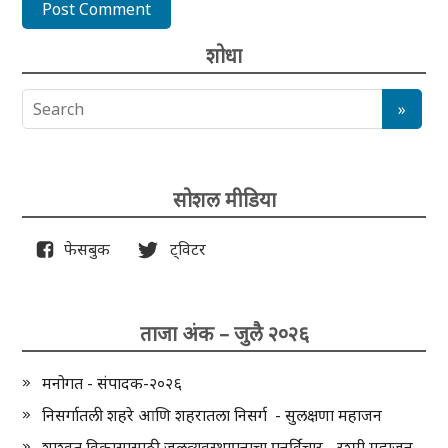
शोधा
सोशल मीडिया
फेसबुक
ट्विटर
ताजा अंक – जुलै २०२६
मनोगत - संपादक-२०२६
निसर्गातली शहरे आणि शहरातला निसर्ग - सुलक्षणा महाजन
शाश्वत विकासासाठी जलव्यवस्थापनाचा पुनर्विचार - रश्मी महाजन