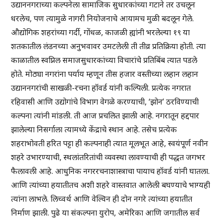
उद्याननगराच्या कल्पनेला सामाजिक सुधारकांच्या गटाने तर उचलून
धरलेच, पण त्यामुळे नागरी नियोजनाचे आयामच मुळी बदलून गेले.
औद्योगिक शहरांच्या गर्दी, गोंधळ, काजळी ह्यांनी भरलेल्या १९ या
शतकातील लंडनच्या अनुभवावर उमटलेली ती तीव्र प्रतिक्रिया होती. त्या
काळातील स्वप्निल समाजसुधारकांच्या विचारांचे प्रतिबिंब त्यात पडले
होते. मोठ्या नगरांना पर्याय म्हणून तीस हजार वस्तीच्या लहान लहान
उद्याननगरांची साखळी-रचना हॉवर्ड यांनी कल्पिली. प्रत्येक नगरात
रहिवासी आणि उद्योगांचे विभाग वेगळे करण्याची, ‘झोन’ ठरविण्याची
कल्पना त्यांनी मांडली. ती आज प्रचलित झाली आहे. नगरातून हद्दपार
झालेल्या निसर्गाला त्यामध्ये केंद्राचे स्थान आहे. तसेच प्रत्येक
शहराभोवती हरित पट्टा ही कल्पनाही त्यात मूलभूत आहे, स्वयंपूर्ण नवीन
शहरे उभारण्याची, स्थलांतरितांची व्यवस्था लावण्याची ही पद्धत जगभर
फैलावली आहे. आधुनिक नगररचनाशास्त्राचा पायाच हॉवर्ड यांनी घातला.
आणि त्यांच्या हयातीतच अशी शहरे वास्तवात आलेली बघण्याचे भाग्यही
त्यांना लाभले. लिच्वर्थ आणि वेल्विन ही दोन नगरे त्यांच्या हयातीत
निर्माण झाली. पुढे या संकल्पना युरोप, अमेरिका आणि जगातील सर्व