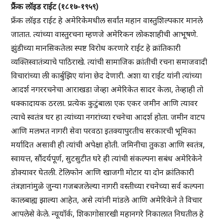
फ्रैंक लॉइड राईट (१८१७-१९५९)
फ्रँक लॉइड राईट हे अमेरिकेमधील सर्वांत महान वास्तुशिल्पकार मानले
जातात. त्यांच्या वास्तुरचना म्हणजे अमेरिकन लोकशाहीची आभूषणे.
झुंडीच्या मानसिकतेला स्पष्ट विरोध करणारे राईट हे क्रांतिकारी
व्यक्तिस्वातंत्र्याचे पाठिराखे. त्यांची सामाजिक क्रांतीची रचना समाजवादी
विचारांच्या ली कार्बुझिए यांना छेद देणारी. अशा या राईट यांनी त्यांच्या
आदर्श नगररचनेचा आराखडा जेव्हा अमेरिकेत सादर केला, तेव्हाही तो
धक्कादायक ठरला. प्रत्येक कुटुंबाला एक एकर जमीन आणि त्यावर
त्याचे स्वतंत्र घर हा त्यांच्या नगरांच्या रचनेचा आदर्श होता. जमीन वाटप
आणि मलभत नागरी सेवा परवठा इतक्यापुरतीच सरकारची भूमिका
मर्यादित असावी ही त्यांची अपेक्षा होती. जमिनीचा तुकडा आणि स्वतंत्र,
स्वायत्त, सौंदर्यपूर्ण, सुटसुटीत घरे ही त्यांची संकल्पना सबंध अमेरिकेने
डोक्यावर घेतली. टेलिफोन आणि खाजगी मोटार या दोन क्रांतिकारी
तंत्रज्ञानांमुळे जुन्या गजबजलेल्या नागरी वस्तीच्या रचनेच्या सर्व कल्पना
कालबाह्य झाल्या आहेत, असे त्यांनी मांडले आणि अमेरिकेने ते विचार
आपलेसे केले. न्यूयॉर्क, शिकागोसारखी महानगरे निकालात निघतील हे