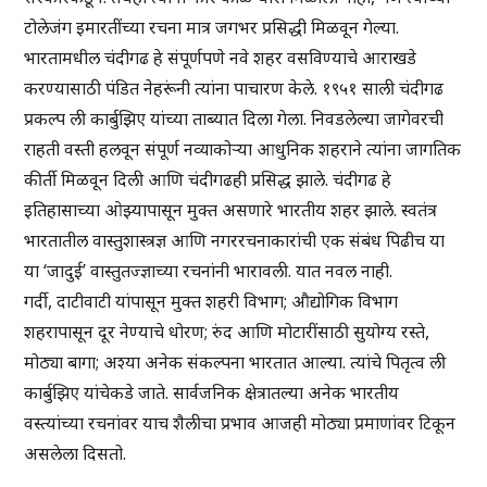
टोलेजंग इमारतींच्या रचना मात्र जगभर प्रसिद्धी मिळवून गेल्या.
भारतामधील चंदीगढ हे संपूर्णपणे नवे शहर वसविण्याचे आराखडे
करण्यासाठी पंडित नेहरूंनी त्यांना पाचारण केले. १९५१ साली चंदीगढ
प्रकल्प ली कार्बुझिए यांच्या ताब्यात दिला गेला. निवडलेल्या जागेवरची
राहती वस्ती हलवून संपूर्ण नव्याकोऱ्या आधुनिक शहराने त्यांना जागतिक
कीर्ती मिळवून दिली आणि चंदीगढही प्रसिद्ध झाले. चंदीगढ हे
इतिहासाच्या ओझ्यापासून मुक्त असणारे भारतीय शहर झाले. स्वतंत्र
भारतातील वास्तुशास्त्रज्ञ आणि नगररचनाकारांची एक संबंध पिढीच या
या ‘जादुई’ वास्तुतज्ज्ञाच्या रचनांनी भारावली. यात नवल नाही.
गर्दी, दाटीवाटी यांपासून मुक्त शहरी विभाग; औद्योगिक विभाग
शहरापासून दूर नेण्याचे धोरण; रुंद आणि मोटारींसाठी सुयोग्य रस्ते,
मोठ्या बागा; अश्या अनेक संकल्पना भारतात आल्या. त्यांचे पितृत्व ली
कार्बुझिए यांचेकडे जाते. सार्वजनिक क्षेत्रातल्या अनेक भारतीय
वस्त्यांच्या रचनांवर याच शैलीचा प्रभाव आजही मोठ्या प्रमाणांवर टिकून
असलेला दिसतो.