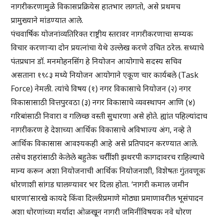
नागरीकरणामुळे विकासप्रक्रियेस हातभार लागतो, असे प्रथमच
प्रामुख्याने मांडण्यात आले.
पंचवार्षिक योजनांव्यतिरिक्त राष्ट्रीय स्तरावर नागरीकरणाचा सम्यक
विचार करणाऱ्या दोन प्रयत्नांचा येथे उल्लेख करणे उचित ठरेल. सध्याचे
पंतप्रधान डॉ. मनमोहनसिंग हे नियोजन आयोगाचे सदस्य सचिव
असताना १९८३ मध्ये नियोजन आयोगाने एकूण चार कार्यबले (Task
Force) नेमली. त्यांचे विषय (१) नगर विकासाचे नियोजन (२) नगर
विकासासाठी वित्तपुरवठा (३) नगर विकासाचे व्यवस्थापन आणि (४)
गरिबांसाठी निवारा व गलिच्छ वस्ती सुधारणा असे होते. ह्यांत पहिल्यांदाच
नागरीकरण हे देशाच्या आर्थिक विकासाचे अविभाज्य अंग, नव्हे ते
आर्थिक विकासास आवश्यकही आहे असे प्रतिपादन करण्यात आले.
तसेच शहरांसाठी केलेले बहुतेक चरीींशी झथरपी कागदावरच राहिल्याचे
मान्य करून अशा नियोजनाची आर्थिक नियोजनाशी, विशेषतः गुंतवणूक
धोरणाशी सांगड घालण्यावर भर दिला होता. ‘नागरी कमाल जमीन
धारणा’सारखे कायदे किंवा दिल्लीप्रमाणे मोठ्या प्रमाणावरील भूसंपादन
अशा धोरणांच्या मर्यादा ओळखून नागरी जमिनींविषयक नवे धोरण