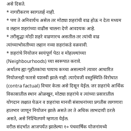
असे दिसते.
* नागरीकरण स्वागतार्ह नाही.
* पण ते अनिवार्यच असेल तर मोठ्या शहरांची वाढ होऊ न देता मध्यम
व लहान शहरांच्या वाढीस चालना देणे आवश्यक आहे.
* तरीसुद्धा मोठी शहरे वाढणारच असतील तर त्यांची वाढ
त्यांच्याभोवतीच्या लहान नव्या शहरांकडे वळवावी.
* शहरांचे नियोजन स्वयंपूर्ण पेठा व मोहल्ल्यांच्या
(Neighbourhoods) च्या स्वरूपात करावे.
अर्थातच ह्या गृहीतकांचा पायाच कच्चा असल्याने त्यावर आधारित
नियोजनही फारसे यशस्वी झाले नाही. त्याऐवजी वस्तुस्थिति-विरोधात
(contra factual) विचार केला असे दिसून येईल. जर शहरांचे आर्थिक
विकासातील स्थान ओळखून, मोठ्या शहरांचे व त्यांच्या प्रसारातील
योगदान लक्षात घेऊन व शहरांचा मानवी संसाधनांच्या प्रगतीस लागणारा
हातभार जाणून नियोजन झाले असते तर ते अधिक लाभदायी ठरले
असते, असे निश्चितपणे म्हणता येईल.
वरील संदर्भात आजपर्यंत झालेल्या १० पंचवार्षिक योजनांमध्ये