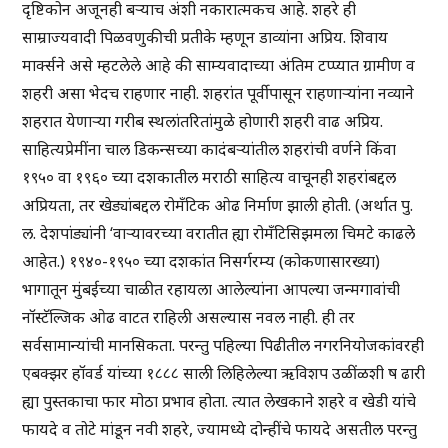
दृष्टिकोन अजूनही बऱ्याच अंशी नकारात्मकच आहे. शहरे ही
साम्राज्यवादी पिळवणुकीची प्रतीके म्हणून डाव्यांना अप्रिय. शिवाय
मार्क्सने असे म्हटलेले आहे की साम्यवादाच्या अंतिम टप्प्यात ग्रामीण व
शहरी असा भेदच राहणार नाही. शहरांत पूर्वीपासून राहणाऱ्यांना नव्याने
शहरात येणाऱ्या गरीब स्थलांतरितांमुळे होणारी शहरी वाढ अप्रिय.
साहित्यप्रेमींना चाल डिकन्सच्या कादंबऱ्यांतील शहरांची वर्णने किंवा
१९५० वा १९६० च्या दशकातील मराठी साहित्य वाचूनही शहरांबद्दल
अप्रियता, तर खेड्यांबद्दल रोमँटिक ओढ निर्माण झाली होती. (अर्थात पु.
ल. देशपांड्यांनी ‘वाऱ्यावरच्या वरातीत ह्या रोमँटिसिझमला चिमटे काढले
आहेत.) १९४०-१९५० च्या दशकांत निसर्गरम्य (कोकणासारख्या)
भागातून मुंबईच्या चाळीत रहायला आलेल्यांना आपल्या जन्मगावांची
नॉस्टॅल्जिक ओढ वाटत राहिली असल्यास नवल नाही. ही तर
सर्वसामान्यांची मानसिकता. परन्तु पहिल्या पिढीतील नगरनियोजकांवरही
एबक्झर हॉवर्ड यांच्या १८८८ साली लिहिलेल्या ऋविशप उळींळशी ष ढारी
ह्या पुस्तकाचा फार मोठा प्रभाव होता. त्यात लेखकाने शहरे व खेडी यांचे
फायदे व तोटे मांडून नवी शहरे, ज्यामध्ये दोन्हींचे फायदे असतील परन्तु