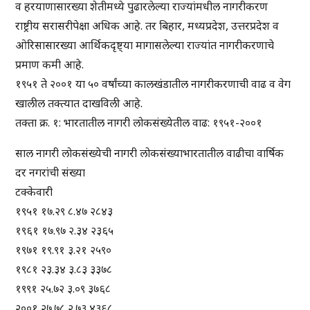
व हरयाणासारख्या शेतीमध्ये पुढारलेल्या राज्यांमधील नागरीकरण
राष्ट्रीय सरासरीपेक्षा अधिक आहे. तर बिहार, मध्यप्रदेश, उत्तरप्रदेश व
ओरिसासारख्या आर्थिकदृष्ट्या मागासलेल्या राज्यांत नागरीकरणाचे
प्रमाण कमी आहे.
१९५१ ते २००१ या ५० वर्षांच्या कालखंडातील नागरीकरणाची वाढ व वेग
खालील तक्त्यात दाखविली आहे.
तक्ता क्र. १: भारतातील नागरी लोकसंख्येतील वाढ: १९५१-२००१
साल नागरी लोकसंख्येची नागरी लोकसंख्याभारतातील वाढीचा वार्षिक
दर नगरांची संख्या
टक्केवारी
१९५१ १७.२९ ८.४७ २८४३
१९६१ १७.९७ २.३४ २३६५
१९७१ १९.९१ ३.२१ २५९०
१९८१ २३.३४ ३.८३ ३३७८
१९९१ २५.७२ ३.०९ ३७६८
२००१ २७.७८ २.७३ ४३६८