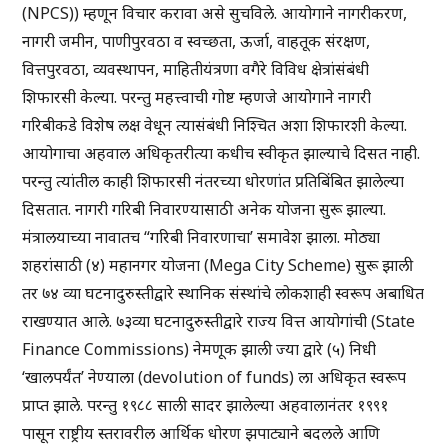
(NPCS)) म्हणून विचार करावा असे सुचविले. आयोगाने नागरीकरण,
नागरी जमीन, पाणीपुरवठा व स्वच्छता, ऊर्जा, वाहतूक संरक्षण,
वित्तपुरवठा, व्यवस्थापन, माहितीयंत्रणा वगैरे विविध क्षेत्रांसंबंधी
शिफारसी केल्या. परन्तु महत्त्वाची गोष्ट म्हणजे आयोगाने नागरी
गरिबीकडे विशेष लक्ष वेधून त्यासंबंधी निश्चित अशा शिफारशी केल्या.
आयोगाचा अहवाल अधिकृतरीत्या कधीच स्वीकृत झाल्याचे दिसत नाही.
परन्तु त्यांतील काही शिफारसी नंतरच्या धोरणांत प्रतिबिंबित झालेल्या
दिसतात. नागरी गरिबी निवारण्यासाठी अनेक योजना सुरू झाल्या.
मंत्रालयाच्या नावातच “गरिबी निवारणाचा’ समावेश झाला. मोठ्या
शहरांसाठी (४) महानगर योजना (Mega City Scheme) सुरू झाली
तर ७४ व्या घटनादुरुस्तीद्वारे स्थानिक संस्थांचे लोकशाही स्वरूप अबाधित
राखण्यात आले. ७३व्या घटनादुरुस्तीद्वारे राज्य वित्त आयोगांची (State
Finance Commissions) नेमणूक झाली ज्या द्वारे (५) निधी
‘खालपर्यंत’ नेण्याला (devolution of funds) ला अधिकृत स्वरूप
प्राप्त झाले. परन्तु १९८८ साली सादर झालेल्या अहवालानंतर १९९१
पासून राष्ट्रीय स्तरावरील आर्थिक धोरण झपाट्याने बदलले आणि