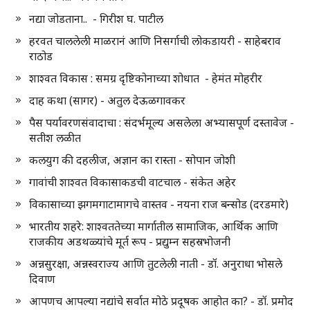
नद्या जोडताना.. - गिरीश घ. पाटील
हरवत चाललेली माळरानं आणि निसर्गाची लोकडायरी - साहेबराव
राठोड
शाश्वत विकास : समग्र दृष्टिकोनाच्या शोधात - हेमंत मोहरीर
दाह कथा (सागर) - अतुल देऊळगावकर
पैस पर्यावरणसंवादाचा : संदर्भमूल्य असलेला अभ्यासपूर्ण दस्तावेज -
सतीश लळीत
कलयुग की दहलीज, अज्ञान का रास्ता - सोपान जोशी
गावांची शाश्वत विकासाकडची वाटचाल - संकेत अहेर
विकासाच्या झगमगाटामागचे वास्तव - नयना राज बन्सोड (दरडमारे)
भारतीय शहरे: शाश्वततेच्या मार्गातील सामाजिक, आर्थिक आणि
राजकीय अडथळ्यांचे मूर्त रूप - प्रद्युम्न सहस्रभोजनी
अन्नसुरक्षा, अन्नस्वराज्य आणि तुटलेली नाती - डॉ. अनुराधा भोसले
दिवाण
आपणच आपल्या नद्यांचे सर्वात मोठे प्रदूषक आहोत का? - डॉ. प्रमोद