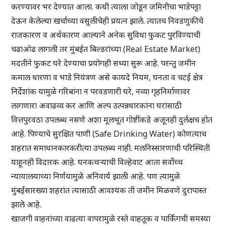
करण्यावर भर देण्यात आला. कधी त्याला जोडून जमिनीचा भाडेपट्टा
देऊन केलेल्या खर्चाच्या वसुलीचेही प्रयत्न झाले. त्यातच निवडणुकीचे
राजकारण व अर्थकारण आल्याने अनेक सुविधा फुकट पुरविण्याची
चढाओढ लागली तर मुंबईत बिल्डरांच्या (Real Estate Market)
मदतीने फुकट घरे देण्याचा प्रयोगही सध्या सुरू आहे. परन्तु जमीन
कमाल धारणा व भाडे नियंत्रण असे कायदे नियम, घनता व चटई क्षेत्र
निर्देशांक यामुळे गरिबांना न परवडणारी घरे, नव्या गृहनिर्माणावर
लागणारा अवाढव्य कर आणि अल्प उत्पन्नधारकांना घरांसाठी
वित्तपुरवठा उपलब्ध नसणे अशा मूलभूत गोष्टींकडे अजूनही दुर्लक्षच होत
आहे. पिण्याचे सुरक्षित पाणी (Safe Drinking Water) कोणत्याच
शहरात समाधानकारकरीत्या उपलब्ध नाही. मलनिस्सारणाची परिस्थिती
याहूनही विदारक आहे. घनकचऱ्याची विल्हेवाट आता सर्वोच्च
न्यायालयाच्या निर्णयामुळे अनिवार्य झाली आहे. पण त्यामुळे
मुंबईसारख्या शहरांत त्यासाठी आवश्यक ती जमीन मिळवणे दुरापास्त
झाले आहे.
खाजगी वाहनांच्या वाढत्या वापरामुळे रस्ते वाहतूक व पार्किंगची समस्या