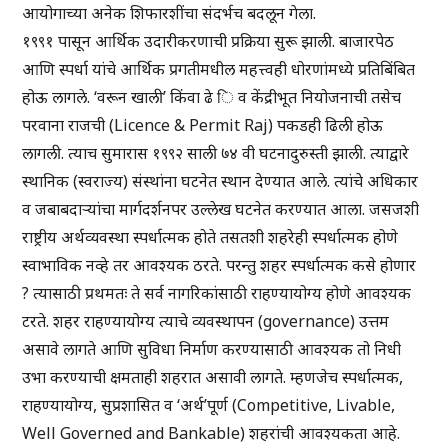
आयोगाच्या अनेक शिफारशींचा संदर्भच बदलून गेला.
१९९१ पासून आर्थिक उदारीकरणाची प्रक्रिया सुरू झाली. बाजारपेठ
आणि स्पर्धा यांचे आर्थिक प्रगतीमधील महत्त्वही धोरणांमध्ये प्रतिबिंबित
होऊ लागले. ‘वरून खाली’ किंवा ढे ि व केंद्रीभूत नियोजनाची तसेच
परवाना राजची (Licence & Permit Raj) पकडही ढिली होऊ
लागली. त्याच सुमारास १९९२ साली ७४ वी घटनादुरुस्ती झाली. त्याद्वारे
स्थानिक (स्वराज्य) संस्थांना घटनेत स्थान देण्यात आले. त्यांचे अधिकार
व जबाबदाऱ्यांचा मार्गदर्शनपर उल्लेख घटनेत करण्यात आला. जसजशी
राष्ट्रीय अर्थव्यवस्था स्पर्धात्मक होते तसतशी शहरेही स्पर्धात्मक होणे
स्वाभाविक नव्हे तर आवश्यक ठरते. परन्तु शहर स्पर्धात्मक कसे होणार
? त्यासाठी प्रथमतः ते सर्व नागरिकांसाठी राहण्यायोग्य होणे आवश्यक
टरते. शहर राहण्यायोग्य त्याचे व्यवस्थापन (governance) उत्तम
असावे लागते आणि सुविधा निर्माण करण्यासाठी आवश्यक तो निधी
उभा करण्याची क्षमताही शहरात असावी लागते. म्हणजेच स्पर्धात्मक,
राहण्यायोग्य, सुप्रशासित व ‘अर्थ’पूर्ण (Competitive, Livable,
Well Governed and Bankable) शहरांची आवश्यकता आहे.