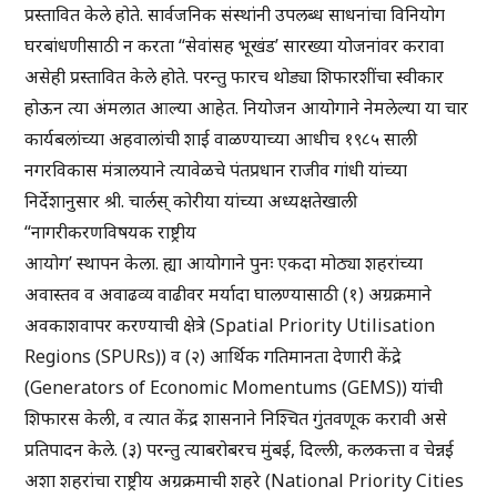
प्रस्तावित केले होते. सार्वजनिक संस्थांनी उपलब्ध साधनांचा विनियोग
घरबांधणीसाठी न करता “सेवांसह भूखंड’ सारख्या योजनांवर करावा
असेही प्रस्तावित केले होते. परन्तु फारच थोड्या शिफारशींचा स्वीकार
होऊन त्या अंमलात आल्या आहेत. नियोजन आयोगाने नेमलेल्या या चार
कार्यबलांच्या अहवालांची शाई वाळण्याच्या आधीच १९८५ साली
नगरविकास मंत्रालयाने त्यावेळचे पंतप्रधान राजीव गांधी यांच्या
निर्देशानुसार श्री. चार्लस् कोरीया यांच्या अध्यक्षतेखाली
“नागरीकरणविषयक राष्ट्रीय
आयोग’ स्थापन केला. ह्या आयोगाने पुनः एकदा मोठ्या शहरांच्या
अवास्तव व अवाढव्य वाढीवर मर्यादा घालण्यासाठी (१) अग्रक्रमाने
अवकाशवापर करण्याची क्षेत्रे (Spatial Priority Utilisation
Regions (SPURs)) व (२) आर्थिक गतिमानता देणारी केंद्रे
(Generators of Economic Momentums (GEMS)) यांची
शिफारस केली, व त्यात केंद्र शासनाने निश्चित गुंतवणूक करावी असे
प्रतिपादन केले. (३) परन्तु त्याबरोबरच मुंबई, दिल्ली, कलकत्ता व चेन्नई
अशा शहरांचा राष्ट्रीय अग्रक्रमाची शहरे (National Priority Cities