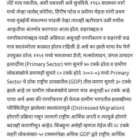
तोटे मात्र नसतील, अशी वसवावी असे सुचविले. १९६५ सालच्या मार्ग
मध्ये जेव्हा चार्लस् कोरीया, शिरीष पटेल व प्रवीणा मेहता यांनी प्रथम
नव्या मुंबईची संकल्पना मांडली तेव्हा त्यातही ऋरीवशप उळीं मधील
आकृतीचा अंतर्भाव करण्यात आला होता. शहरांबद्दल व
नागरीकरणांबद्दल एवढी अप्रियता असूनही नागरीकरण व शहरांची वाढ
मात्र स्वातंत्र्योत्तर काळात होतच राहिली. हे असे का झाले याचा वेध घेणे
उपयुक्त ठरेल. १९५१ मध्ये भारताच्या शेती, मत्स्योत्पादन, जंगल उत्पादन
इत्यादींचा (Primary Sector) भाग सुमारे ७० टक्के होता व ग्रामीण
लोकसंख्येचे प्रमाणही सुमारे ८० टक्के होते. २००२-०३ मध्ये Primary
Sector चे ठोक राष्ट्रीय उत्पन्नातील (GDP) तील प्रमाण सुमारे ३० टक्के
झाले आहे तर ग्रामीण लोकसंख्येचे प्रमाण मात्र अजूनही ७२ टक्के आहे.
याचा अर्थ असा की नागरीकरण ही केवळ ग्रामीण भागातील हलाखीच्या
परिस्थितीतून झालेल्या स्थलांतरामुळे (Distressed Migration)
होणारी प्रक्रिया नसून त्यामागे राष्ट्रीय आर्थिक प्रगती व त्यामुळे होणारे
बदलही कारणीभूत आहेत. किंबहुना असेही म्हणता येईल की २८ टक्के
शहरी लोकसंख्या ५० टक्क्यांपेक्षा अधिक GDP द्वारे राष्ट्रीय आर्थिक