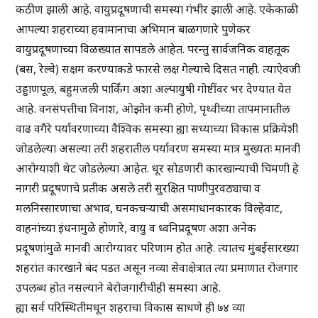
कठीण झाली आहे. वायुप्रदूषणाची समस्या गंभीर झाली आहे. एकेकाळी
आपल्या शहराच्या हवामानाचा अभिमान बाळगणारे पुणेकर
वायुप्रदूषणाच्या विळख्यात सापडले आहेत. परन्तु सार्वजनिक वाहतूक
(बस, रेल्वे) सक्षम करण्याकडे फारसे लक्ष गेल्याचे दिसत नाही. त्याऐवजी
उड्डाणपूल, बहुमजली पार्किंग अशा अल्पायुषी गोष्टींवर भर देण्यात येत
आहे. वनसंपत्तीचा विनाश, ओझोन कमी होणे, पृथ्वीच्या तापमानातील
वाढ वगैरे पर्यावरणाच्या वैश्विक समस्या ह्या सध्याच्या विकास प्रक्रियेशी
जोडलेल्या असल्या तरी शहरातील पर्यावरण समस्या मात्र मुख्यतः मानवी
आरोग्याशी थेट जोडलेल्या आहेत. धूर सोडणारी कारखान्याची चिमणी हे
नागरी प्रदूषणाचे प्रतीक असले तरी सुरक्षित पाणीपुरवठ्याचा व
मलनिस्सारणाचा अभाव, घनकचऱ्याची असमाधानकारक विल्हेवाट,
वाहनांच्या इंधनामुळे होणारे, वायु व ध्वनिप्रदूषण अशा अनेक
प्रदूषणांमुळे मानवी आरोग्यावर परिणाम होत आहे. त्यातच मुंबईसारख्या
शहरांत कारखाने बंद पडत असून नव्या सेवाक्षेत्रात त्या प्रमाणात रोजगार
उपलब्ध होत नसल्याने बेरोजगारीचीही समस्या आहे.
ह्या सर्व परिस्थितीमधून शहराचा विकास साधणे ही ७४ व्या