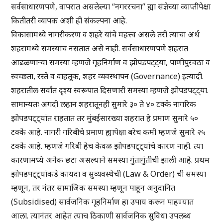
सर्वसाधारणपणे, वापरात असलेल्या “नगररचना” ह्या संज्ञेच्या व्याप्तीपेक्षा
कितीतरी व्यापक अशी ही संकल्पना आहे.
विकासामध्ये नागरीकरण व शहरे यांचे महत्त्व असले तरी त्याचा अर्थ
शहरामध्ये समस्याच नसतात असे नाही. सर्वसाधारणपणे शहरात
आढळणाऱ्या समस्या म्हणजे गृहनिर्माण व झोपडपट्ट्या, पाणीपुरवठा व
स्वच्छता, रस्ते व वाहतूक, शहर व्यवस्थापन (Governance) इत्यादी.
शहरातील सर्वांत दृश्य स्वरूपात दिसणारी समस्या म्हणजे झोपडपट्ट्या.
सामान्यतः अगदी लहान शहरातूनही सुमारे ३० ते ४० टक्के नागरिक
झोपडपट्ट्यांत राहतात तर मुंबईसारख्या शहरात हे प्रमाण सुमारे ५०
टक्के आहे. नागरी गरिबीचे प्रमाण ह्यापेक्षा बरेच कमी म्हणजे सुमारे २५
टक्के आहे. म्हणजे गरिबी हेच केवळ झोपडपट्ट्यांचे कारण नाही. त्या
कारणामध्ये अनेक छटा असल्याने समस्या गुंतागुंतीची झाली आहे. प्रथम
झोपडपट्ट्यांकडे कायदा व सुव्यवस्थेची (Law & Order) ची समस्या
म्हणून, तर नंतर सामाजिक समस्या म्हणून पाहून अनुदानित
(Subsidised) सार्वजनिक गृहनिर्माण हा उपाय करून पाहण्यात
आला. त्यानंतर आहेत त्याच ठिकाणी सार्वजनिक सुविधा उपलब्ध