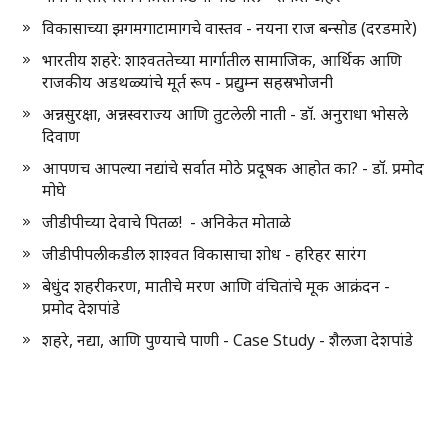
विकासाच्या झगमगाटामागचे वास्तव - नयना राज बन्सोड (दरडमारे)
भारतीय शहरे: शाश्वततेच्या मार्गातील सामाजिक, आर्थिक आणि
राजकीय अडथळ्यांचे मूर्त रूप - प्रद्युम्न सहस्रभोजनी
अन्नसुरक्षा, अन्नस्वराज्य आणि तुटलेली नाती - डॉ. अनुराधा भोसले
दिवाण
आपणच आपल्या नद्यांचे सर्वात मोठे प्रदूषक आहोत का? - डॉ. प्रमोद
मोघे
जीडीपीच्या देवाचे पितळ! - अनिकेत मोताळे
जीडीपीपलीकडील शाश्वत विकासाचा शोध - हरिहर सारंग
बेधुंद शहरीकरण, मातीचे मरण आणि वंचितांचे मूक आक्रंदन -
प्रमोद देशपांडे
शहरे, नद्या, आणि पुण्याचे पाणी - Case Study - शैलजा देशपांडे