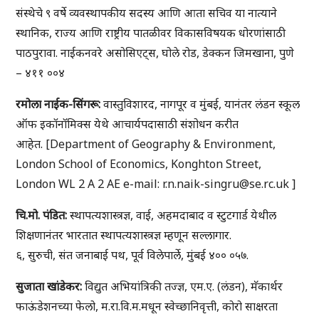
संस्थेचे ९ वर्षे व्यवस्थापकीय सदस्य आणि आता सचिव या नात्याने
स्थानिक, राज्य आणि राष्ट्रीय पातळीवर विकासविषयक धोरणांसाठी
पाठपुरावा. नाईकनवरे असोसिएट्स, घोले रोड, डेक्कन जिमखाना, पुणे
– ४११ ००४
रमोला नाईक-सिंगरू:
वास्तुविशारद, नागपूर व मुंबई, यानंतर लंडन स्कूल
ऑफ इकॉनॉमिक्स येथे आचार्यपदासाठी संशोधन करीत
आहेत. [Department of Geography & Environment,
London School of Economics, Konghton Street,
London WL 2 A 2 AE e-mail: r.n.naik-singru@se.rc.uk ]
चि.मो. पंडित:
स्थापत्यशास्त्रज्ञ, वाई, अहमदाबाद व स्टुटगार्ड येथील
शिक्षणानंतर भारतात स्थापत्यशास्त्रज्ञ म्हणून सल्लागार.
६, सुरुची, संत जनाबाई पथ, पूर्व विलेपार्ले, मुंबई ४०० ०५७.
सुजाता खांडेकर:
विद्युत अभियांत्रिकी तज्ज्ञ, एम.ए. (लंडन), मॅकार्थर
फाऊंडेशनच्या फेलो, म.रा.वि.म.मधून स्वेच्छानिवृत्ती, कोरो साक्षरता