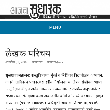
MENU
लेखक परिचय
ऑक्टोबर , 1, 2004
संपादकीय
संपादक-२००४
सुलक्षणा महाजन:
वास्तुविशारद, मुंबई व मिशिगन विद्यापीठात अध्ययन.
नागरी, तांत्रिक व पर्यावरणशास्त्रीय नियोजनाच्या क्षेत्रात संशोधन. भाभा
अणुविज्ञान केंद्र व अनेक मान्यवर कंपन्यांमधील सखोल अनुभवानंतर
सध्या रचना संसदेच्या कला अकादमीत व ‘जे.जे.’ मध्ये अभ्यागत म्हणून
अध्यापन. (ग्रंथ: जग बदललं व अर्थसृष्टी: भाव आणि स्वभाव, ग्रंथाली
२००३, २००४) ८, संकेत अपार्टमेंट, उदयनगर, पाचपाखाडी, ठाणे ४००