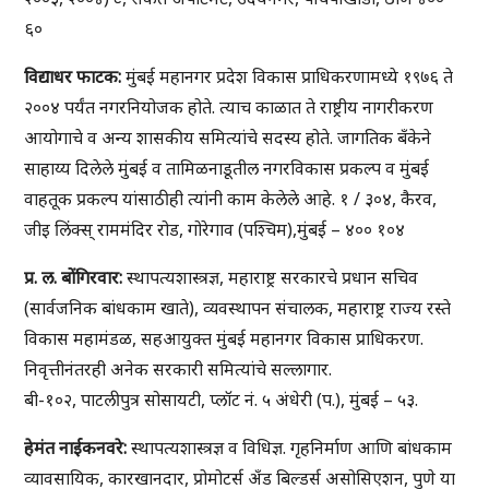
६०
विद्याधर फाटक:
मुंबई महानगर प्रदेश विकास प्राधिकरणामध्ये १९७६ ते
२००४ पर्यंत नगरनियोजक होते. त्याच काळात ते राष्ट्रीय नागरीकरण
आयोगाचे व अन्य शासकीय समित्यांचे सदस्य होते. जागतिक बँकेने
साहाय्य दिलेले मुंबई व तामिळनाडूतील नगरविकास प्रकल्प व मुंबई
वाहतूक प्रकल्प यांसाठीही त्यांनी काम केलेले आहे. १ / ३०४, कैरव,
जीइ लिंक्स् राममंदिर रोड, गोरेगाव (पश्चिम),मुंबई – ४०० १०४
प्र. ल. बोंगिरवार:
स्थापत्यशास्त्रज्ञ, महाराष्ट्र सरकारचे प्रधान सचिव
(सार्वजनिक बांधकाम खाते), व्यवस्थापन संचालक, महाराष्ट्र राज्य रस्ते
विकास महामंडळ, सहआयुक्त मुंबई महानगर विकास प्राधिकरण.
निवृत्तीनंतरही अनेक सरकारी समित्यांचे सल्लागार.
बी-१०२, पाटलीपुत्र सोसायटी, प्लॉट नं. ५ अंधेरी (प.), मुंबई – ५३.
हेमंत नाईकनवरे:
स्थापत्यशास्त्रज्ञ व विधिज्ञ. गृहनिर्माण आणि बांधकाम
व्यावसायिक, कारखानदार, प्रोमोटर्स अँड बिल्डर्स असोसिएशन, पुणे या