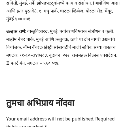
समिती, मुंबई, तर्फे झोपडपट्ट्यांमध्ये काम व संशोधन. (आशेविण आशा
आणि इतर पुस्तके), १, मधु पार्क, घाटला व्हिलेज, बोरला रोड, चेंबूर,
मुंबई ४०० ०७१
उल्हास राणे:
वास्तुविशारद, मुंबई. पर्यावरणविषयक संशोधन व कृती.
माहीम नेचर पार्क, मुंबई आणि ऋतुचक्र, ठाणे या दोन नागरी उद्यानांचे
नियोजक. बॉम्बे नॅचरल हिस्ट्री सोसायटीचे माजी सचिव. सध्या वास्तव्य
बंगलोर. ९१-८०–३४७२८३, वृंदावन, २२२, राजमहल विलास एक्सटेंशन,
II फर्स्ट मेन, बंगलोर – ५६० ०९४.
तुमचा अभिप्राय नोंदवा
Your email address will not be published.
Required
fields are marked
*