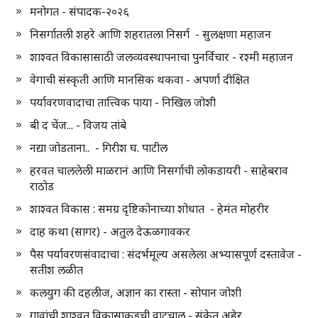
मनोगत - संपादक-२०२६
निसर्गातली शहरे आणि शहरातला निसर्ग - सुलक्षणा महाजन
शाश्वत विकासासाठी जलव्यवस्थापनाचा पुनर्विचार - रश्मी महाजन
वेगाची संस्कृती आणि मानसिक थकवा - अपर्णा दीक्षित
पर्यावरणवादाचा तात्त्विक पाया - निखिल जोशी
बी द चेंज... - विजय तांबे
नद्या जोडताना.. - गिरीश घ. पाटील
हरवत चाललेली माळरानं आणि निसर्गाची लोकडायरी - साहेबराव
राठोड
शाश्वत विकास : समग्र दृष्टिकोनाच्या शोधात - हेमंत मोहरीर
दाह कथा (सागर) - अतुल देऊळगावकर
पैस पर्यावरणसंवादाचा : संदर्भमूल्य असलेला अभ्यासपूर्ण दस्तावेज -
सतीश लळीत
कलयुग की दहलीज, अज्ञान का रास्ता - सोपान जोशी
गावांची शाश्वत विकासाकडची वाटचाल - संकेत अहेर