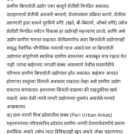
ग्रामीण बिगरशेती उद्योग एका बाजूने शेतीशी निगडित असतात.
उदाहरणार्थ शेतीची अवजारे बनवणे, शेतमालांवर प्रक्रिया करणे, शेतीला
लागणारी इतर साधने पुरविणे वगैरे. (खते, बी-बियाणे, औषधे वगैरे) तसेच
शेतीशी निगडित पर्यटन विकास हा उद्योगही महत्त्वाचा ठरतो. आणि असे
उद्योग ग्रामीण भागात वाढतात. शेतीप्रमाणेच अशा बिगरशेती उद्योगांनाही
समृद्ध नैसर्गिक भौगोलिक पायाची गरज असते.पण या बिगरशेती
उद्योगांना संपूर्णपणे स्थानिक ग्रामीण साधनांवर अवलंबून मात्र राहता येत
नाही. त्यांचा बाहेरच्या जगाशी संबंध असल्याने तेथील घडामोडींचे
परिणाम ग्रामीण बिगरशेती उद्योगांवर होत असतात. बाहेरून आयात
होणाऱ्या वस्तूंच्या किंमती अवास्तव वाढतात तेव्हा असे ग्रामीण उद्योग
संकटात सापडतात. इंधनाच्या किंमती वाढल्या की वाहतुकीचा खर्च
वाढतो. अशा वेळी त्यांचे नागरी उद्योगांच्या तुलनेत असलेले फायदे
आक्रसतात.
क) ग्राम-नागरी मिश्र प्रदेशांतील संबंध (Peri Urban Areas)
महानगरांच्या परिघावरील प्रदेशांत ग्रामीण-नागरी देवाणघेवाणीचे प्रमाण
सर्वाधिक असते. तसेच त्यात विविधताही खूप असते. जेव्हा महानगरात