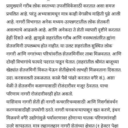
प्रामुख्याने गरीब लोक स्वतःच्या उपजीविकेसाठी करतात असा समज
प्रचलित आहे. परंतु अभ्यासामधून मात्र काही वेगळीच माहिती पुढे आली
आहे. नागरी विभागात अनेक मध्यम-उत्पन्नगटातील लोक शेतकरी
असल्याचे आढळले आहे. आणि अनेकदा ते शेती व्यापारी दृष्टीने करतात
हेही दिसते आहे. ह्यामुळे शहरांतील गरीब आणि नवस्थलांतरित ह्यांना
शेतजमिनी उपलब्धच होत नाहीत. या उलट शहरांतील सुस्थित लोक
नागरी आणि नगरांच्या परिघांवरील शेतजमिनींवर ताबा मिळवतात. आणि
दोन्ही विभागांचे फायदे पदरात पाडून घेतात. (शहरांतील श्रीमंत बाजूच्या
खेड्यांत शेतजमिनी विकत घेऊन शेतीक्षेत्राचे लाभही मिळवताना दिसतात.
उदा. करसवलती उकळतात. काळे पैसे पांढरे करतात वगैरे सं.). अशा
वेळी ते शेतजमीन कसण्यासाठी रोजंदारीवर मजूर ठेवतात. याचा
परिणाम नागरी रोजंदारीवरही होत असतो.
याशिवाय नागरी शेती ही नागरी कचरारिचव्यासाठी आणि निसर्गसंवर्धन
करण्यासाठीही उपयोगी ठरते. नागरी घनकचऱ्यापासून खत करणे, इंधन
मिळवणे वगैरे उद्योगांमुळे पर्यावरणावर होणाऱ्या घातक परिणामांनाही
उत्तरे सापडतात. मात्र लहानलहान नागरी शेतांच्या क्षेत्रात (१ हेक्टर पेक्षा