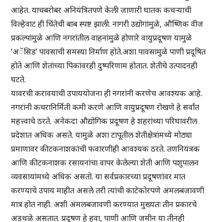
आहेत. याचबरोबर अनियंत्रितपणे केली जाणारी घातक कचऱ्याची
विल्हेवाट ही चिंतेची बाब स्पष्ट झाली. नागरी उद्योगांमुळे, औष्णिक वीज
प्रकल्पांमुळे आणि नगरांतील वाहनांमुळे होणारे वायुप्रदूषण यामुळे
‘अॅसिड’ पावसाची समस्या निर्माण होते.अशा पावसामुळे पाणी प्रदूषित
होते आणि शेतांच्या पिकांवरही दुष्परिणाम होतात. शेतीचे उत्पादनही
घटते.
यावरची करावयाची उपाययोजना ही नगरांनी करणेच आवश्यक आहे.
नगरांनी कचरानिर्मिती कमी करणे आणि वायुप्रदूषण रोखणे हे सर्वांत
महत्त्वाचे ठरते. अनेकदा औद्योगिक प्रदूषण हे शहरांच्या परिघावरील
प्रदेशात अधिक असते. यामुळे अशा टापूतील शेतीक्षेत्रांमध्ये मोठ्या
प्रमाणावर कीटकनाशकांची फवारणीही आवश्यक ठरते. तणनियंत्रक
आणि कीटकनाशक रसायनांचा वापर केलेल्या शेती आणि पशुपालन
व्यवसायांमध्ये अधिक असतो. या सर्वप्रकारच्या प्रदूषणांवर मात
करण्याचे उपाय माहीत असले तरी त्यांची काटेकोरपणे अंमलबजावणी
मात्र होत नाही. अशी अंमलबजावणी करण्यात मुख्यतः तीन प्रकारचे
अडथळे असतात. प्रदूषण हे हवा, पाणी आणि जमीन या तीनही