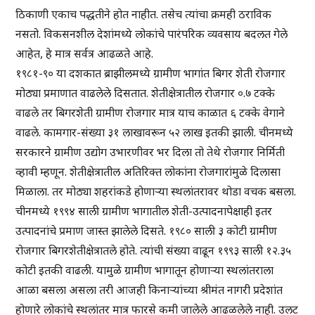
ठिकाणी एकाच पद्धतीने होत नाहीत. तसेच त्यांचा क्रमही ठराविक
नसतो. विकसनशील देशांमध्ये लोकांचे पारंपरिक व्यवसाय बदलत गेले
आहेत, हे मात्र सर्वत्र आढळते आहे.
१९८१-९० या दशकात ब्राझीलमध्ये ग्रामीण भागांत बिगर शेती रोजगार
मोठ्या प्रमाणात वाढलेले दिसतात. शेतीक्षेत्रातील रोजगार ०.७ टक्के
वाढले तर बिगरशेती ग्रामीण रोजगार मात्र याच काळात ६ टक्के वेगाने
वाढले. कामगार-संख्या ३१ लाखावरून ५२ लाख इतकी झाली. चीनमध्ये
सरकारने ग्रामीण उद्योग उभारणीवर भर दिला तो तेथे रोजगार निर्मिती
व्हावी म्हणून. शेतीक्षेत्रातील अतिरिक्त लोकांना रोजगारांमुळे दिलासा
मिळाला. तर मोठ्या शहरांकडे होणाऱ्या स्थलांतरावर थोडा वचक बसला.
चीनमध्ये १९९४ साली ग्रामीण भागातील शेती-उत्पादनापेक्षाही इतर
उत्पादनांचे प्रमाण जास्त झालेले दिसते. १९८० साली ३ कोटी ग्रामीण
रोजगार बिगरशेतीक्षेत्रातले होते. त्यांची संख्या वाढून १९९३ साली १२.३५
कोटी इतकी वाढली. यामुळे ग्रामीण भागातून होणाऱ्या स्थलांतराला
आळा बसला असला तरी आजही किनाऱ्यांच्या श्रीमंत नागरी प्रदेशांत
होणारे लोकांचे स्थलांतर मात्र फारसे कमी जालेले आढळलेले नाही. उलट