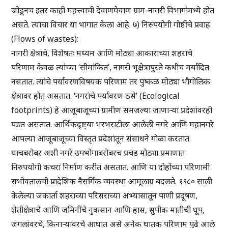
जोडूनच इतर काही महत्त्वाची देवाणघेवाण ग्राम-नागरी विभागांमध्ये होत
असते. त्यांचा विचार या भागात केला आहे. ७) निरुपयोगी गोष्टींचे प्रवाह
(Flows of wastes):
नागरी क्षेत्रांचे, विशेषतः मध्यम आणि मोठ्या आकाराच्या शहरांचे
परिणाम केवळ त्यांच्या ‘सीमांकित’, नागरी भूक्षेत्रापुरते कधीच मर्यादित
नसतात. त्यांचे पर्यावरणविषयक परिणाम तर पुष्कळ मोठ्या भौगोलिक
क्षेत्रावर होत असतात. ‘नगरांचे पर्यावरण ठसे’ (Ecological
footprints) हे आजूबाजूच्या ग्रामीण समजल्या जाणाऱ्या प्रदेशांवरही
पडत असतात. आर्थिकदृष्ट्या भरभराटीला आलेली नगरे आणि महानगरे
आपल्या आजूबाजूच्या विस्तृत प्रदेशांतून संसाधने गोळा करतात.
याचबरोबर अशी नगरे उपभोगाबरोबरच प्रचंड मोठ्या प्रमाणात
निरुपयोगी कचरा निर्माण करीत असतात. आणि या दोहोंच्या परिणामी
सभोवतालची प्रादेशिक नैसर्गिक व्यवस्था आमूलाग्र बदलते. १९८० साली
केलेल्या जकार्ता शहराच्या परिसराच्या अभ्यासातून पाणी प्रदूषण,
शेतीक्षेत्राचे आणि जमिनींचे नुकसान आणि हास, सुपीक मातीची धूप,
जंगलांवरचे, किनाऱ्यावरचे आघात असे अनेक घातक परिणाम पुढे आले