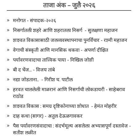
ताजा अंक – जुलै २०२६
मनोगत - संपादक-२०२६
निसर्गातली शहरे आणि शहरातला निसर्ग - सुलक्षणा महाजन
शाश्वत विकासासाठी जलव्यवस्थापनाचा पुनर्विचार - रश्मी महाजन
वेगाची संस्कृती आणि मानसिक थकवा - अपर्णा दीक्षित
पर्यावरणवादाचा तात्त्विक पाया - निखिल जोशी
बी द चेंज... - विजय तांबे
नद्या जोडताना.. - गिरीश घ. पाटील
हरवत चाललेली माळरानं आणि निसर्गाची लोकडायरी - साहेबराव
राठोड
शाश्वत विकास : समग्र दृष्टिकोनाच्या शोधात - हेमंत मोहरीर
दाह कथा (सागर) - अतुल देऊळगावकर
पैस पर्यावरणसंवादाचा : संदर्भमूल्य असलेला अभ्यासपूर्ण दस्तावेज -
सतीश लळीत