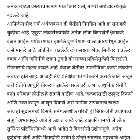
अनेक छोट्या वस्त्यांचे स्वरूप मात्र बिगर शेती, नागरी अर्थव्यवस्थेमुळे
बदलले आहे.
आफ्रिकेमधील सर्व अर्थव्यवस्था ही शेतीशी निगडित आहे हा समजही
चुकीचा आहे. एकूण लोकसंख्येपैकी अनेक लोक बिगरशेतीक्षेत्राकडे
वळत आहेत. पर्यावरणावर झालेले दुष्परिणाम याला कारणीभूत आहेत
असे मानले जाते. जोडीनेच वाढलेली लोकसंख्या, शेतजमिनीवर वाढलेला
दबाव आणि जमिनीचे लहान तुकडे होण्याच्या प्रक्रियेमुळेही बिगरशेती
रोजगारांचे महत्त्व वाढले आहे. केवळ शेतीवर उपजीविका करणे लोकांना
अवघड होते आहे. आजही तेथे शेतीक्षेत्र पारंपरिकतेने कसले जाते. अजून
जरी शेतीचे आधुनिकीकरण झालेले नसले तरी अशा आधुनिक शेतीचे
काय परिणाम होतील हे सांगणे कठीण आहे. जळणासाठी लाकूड विकणे
आणि गवत कापून आणून विकणे असे ग्रामीण उत्पादनाचे स्वरूप
आजही सुदानमध्ये दिसते. सेनेगलमधील गरिबी ही बिगर-शेती उद्योगांच्या
संपूर्ण अभावामुळे आहे हे लक्षात आले आहे. टांझानियामध्ये जे लोक
सुस्थित परिस्थितीमध्ये आले आहेत ते बिगरशेती उद्योगांमुळे. अनेक
कुटुंबांना शेती आणि बिगरशेती उद्योग हे दोन्ही सारखेच महत्त्वाचे आहेत.