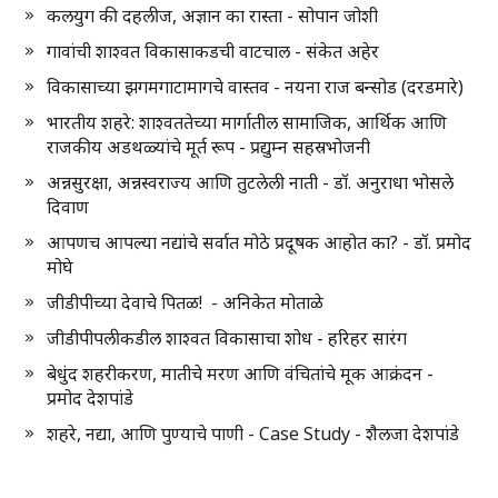
कलयुग की दहलीज, अज्ञान का रास्ता - सोपान जोशी
गावांची शाश्वत विकासाकडची वाटचाल - संकेत अहेर
विकासाच्या झगमगाटामागचे वास्तव - नयना राज बन्सोड (दरडमारे)
भारतीय शहरे: शाश्वततेच्या मार्गातील सामाजिक, आर्थिक आणि
राजकीय अडथळ्यांचे मूर्त रूप - प्रद्युम्न सहस्रभोजनी
अन्नसुरक्षा, अन्नस्वराज्य आणि तुटलेली नाती - डॉ. अनुराधा भोसले
दिवाण
आपणच आपल्या नद्यांचे सर्वात मोठे प्रदूषक आहोत का? - डॉ. प्रमोद
मोघे
जीडीपीच्या देवाचे पितळ! - अनिकेत मोताळे
जीडीपीपलीकडील शाश्वत विकासाचा शोध - हरिहर सारंग
बेधुंद शहरीकरण, मातीचे मरण आणि वंचितांचे मूक आक्रंदन -
प्रमोद देशपांडे
शहरे, नद्या, आणि पुण्याचे पाणी - Case Study - शैलजा देशपांडे