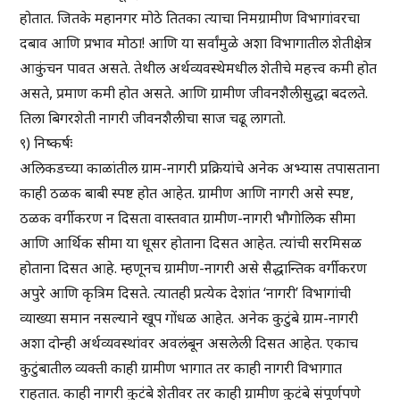
होतात. जितके महानगर मोठे तितका त्याचा निमग्रामीण विभागांवरचा
दबाव आणि प्रभाव मोठा! आणि या सर्वांमुळे अशा विभागातील शेतीक्षेत्र
आकुंचन पावत असते. तेथील अर्थव्यवस्थेमधील शेतीचे महत्त्व कमी होत
असते, प्रमाण कमी होत असते. आणि ग्रामीण जीवनशैलीसुद्धा बदलते.
तिला बिगरशेती नागरी जीवनशैलीचा साज चढू लागतो.
९) निष्कर्षः
अलिकडच्या काळांतील ग्राम-नागरी प्रक्रियांचे अनेक अभ्यास तपासताना
काही ठळक बाबी स्पष्ट होत आहेत. ग्रामीण आणि नागरी असे स्पष्ट,
ठळक वर्गीकरण न दिसता वास्तवात ग्रामीण-नागरी भौगोलिक सीमा
आणि आर्थिक सीमा या धूसर होताना दिसत आहेत. त्यांची सरमिसळ
होताना दिसत आहे. म्हणूनच ग्रामीण-नागरी असे सैद्धान्तिक वर्गीकरण
अपुरे आणि कृत्रिम दिसते. त्यातही प्रत्येक देशांत ‘नागरी’ विभागांची
व्याख्या समान नसल्याने खूप गोंधळ आहेत. अनेक कुटुंबे ग्राम-नागरी
अशा दोन्ही अर्थव्यवस्थांवर अवलंबून असलेली दिसत आहेत. एकाच
कुटुंबातील व्यक्ती काही ग्रामीण भागात तर काही नागरी विभागात
राहतात. काही नागरी कुटंबे शेतीवर तर काही ग्रामीण कुटंबे संपूर्णपणे