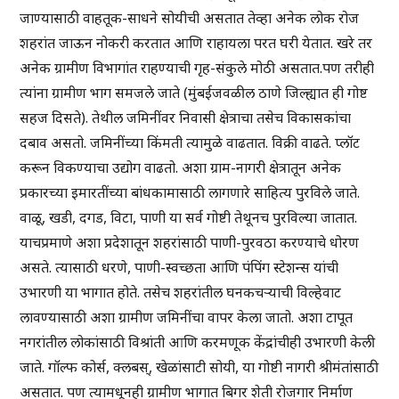
जाण्यासाठी वाहतूक-साधने सोयीची असतात तेव्हा अनेक लोक रोज
शहरांत जाऊन नोकरी करतात आणि राहायला परत घरी येतात. खरे तर
अनेक ग्रामीण विभागांत राहण्याची गृह-संकुले मोठी असतात.पण तरीही
त्यांना ग्रामीण भाग समजले जाते (मुंबईजवळील ठाणे जिल्ह्यात ही गोष्ट
सहज दिसते). तेथील जमिनींवर निवासी क्षेत्राचा तसेच विकासकांचा
दबाव असतो. जमिनींच्या किंमती त्यामुळे वाढतात. विक्री वाढते. प्लॉट
करून विकण्याचा उद्योग वाढतो. अशा ग्राम-नागरी क्षेत्रातून अनेक
प्रकारच्या इमारतींच्या बांधकामासाठी लागणारे साहित्य पुरविले जाते.
वाळू, खडी, दगड, विटा, पाणी या सर्व गोष्टी तेथूनच पुरविल्या जातात.
याचप्रमाणे अशा प्रदेशातून शहरांसाठी पाणी-पुरवठा करण्याचे धोरण
असते. त्यासाठी धरणे, पाणी-स्वच्छता आणि पंपिंग स्टेशन्स यांची
उभारणी या भागात होते. तसेच शहरांतील घनकचऱ्याची विल्हेवाट
लावण्यासाठी अशा ग्रामीण जमिनींचा वापर केला जातो. अशा टापूत
नगरांतील लोकांसाठी विश्रांती आणि करमणूक केंद्रांचीही उभारणी केली
जाते. गॉल्फ कोर्स, क्लबस्, खेळांसाटी सोयी, या गोष्टी नागरी श्रीमंतांसाठी
असतात. पण त्यामधूनही ग्रामीण भागात बिगर शेती रोजगार निर्माण