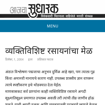
MENU
व्यक्तिविशिष्ट रसायनांचा मेळ
डिसेंबर, 1, 2004
इतर
शशिकांत फाटक
अंशतः विश्लेषणः पद्मजाचा अनुभव दुर्मिळ आहे खरा, पण त्याला गूढ
किंवा अमानवी मानायचे कारण नाही. उपलब्ध शास्त्रीय ज्ञान वापरून
त्याचे स्पष्टीकरण इथे थोडक्यात देता येईल.
माणसासकट सर्व प्राण्यांना काही व्यक्तिविशिष्ट रसायने अगदी
सूक्ष्मातिसूक्ष्म प्रमाणात उपलब्ध असली तरी त्यांची तीव्र जाणीव होऊ
शकते. याची अगदी ठळक आणि व्यवहारातली उदाहरणे म्हणजे केवळ