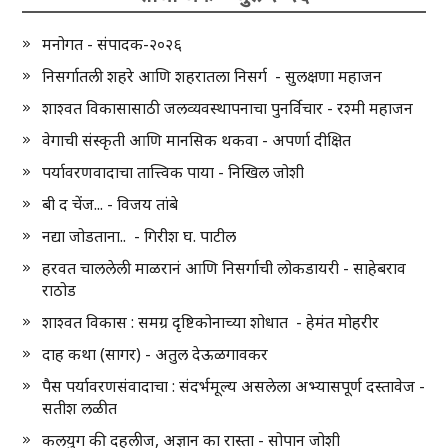
मनोगत - संपादक-२०२६
निसर्गातली शहरे आणि शहरातला निसर्ग - सुलक्षणा महाजन
शाश्वत विकासासाठी जलव्यवस्थापनाचा पुनर्विचार - रश्मी महाजन
वेगाची संस्कृती आणि मानसिक थकवा - अपर्णा दीक्षित
पर्यावरणवादाचा तात्त्विक पाया - निखिल जोशी
बी द चेंज... - विजय तांबे
नद्या जोडताना.. - गिरीश घ. पाटील
हरवत चाललेली माळरानं आणि निसर्गाची लोकडायरी - साहेबराव
राठोड
शाश्वत विकास : समग्र दृष्टिकोनाच्या शोधात - हेमंत मोहरीर
दाह कथा (सागर) - अतुल देऊळगावकर
पैस पर्यावरणसंवादाचा : संदर्भमूल्य असलेला अभ्यासपूर्ण दस्तावेज -
सतीश लळीत
कलयुग की दहलीज, अज्ञान का रास्ता - सोपान जोशी