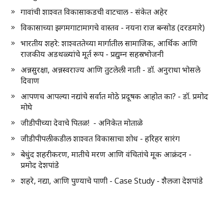
गावांची शाश्वत विकासाकडची वाटचाल - संकेत अहेर
विकासाच्या झगमगाटामागचे वास्तव - नयना राज बन्सोड (दरडमारे)
भारतीय शहरे: शाश्वततेच्या मार्गातील सामाजिक, आर्थिक आणि
राजकीय अडथळ्यांचे मूर्त रूप - प्रद्युम्न सहस्रभोजनी
अन्नसुरक्षा, अन्नस्वराज्य आणि तुटलेली नाती - डॉ. अनुराधा भोसले
दिवाण
आपणच आपल्या नद्यांचे सर्वात मोठे प्रदूषक आहोत का? - डॉ. प्रमोद
मोघे
जीडीपीच्या देवाचे पितळ! - अनिकेत मोताळे
जीडीपीपलीकडील शाश्वत विकासाचा शोध - हरिहर सारंग
बेधुंद शहरीकरण, मातीचे मरण आणि वंचितांचे मूक आक्रंदन -
प्रमोद देशपांडे
शहरे, नद्या, आणि पुण्याचे पाणी - Case Study - शैलजा देशपांडे