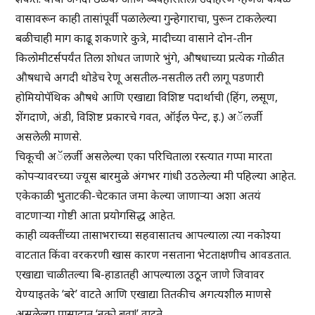
वासावरून काही तासांपूर्वी पळालेल्या गुन्हेगाराचा, पुरून टाकलेल्या
बळीचाही माग काढू शकणारे कुत्रे, मादीच्या वासाने दोन-तीन
किलोमीटर्सपर्यंत तिला शोधत जाणारे भुंगे, औषधाच्या प्रत्येक गोळीत
औषधाचे अगदी थोडेच रेणू असतील-नसतील तरी लागू पडणारी
होमियोपॅथिक औषधे आणि एखाद्या विशिष्ट पदार्थाची (हिंग, लसूण,
शेंगदाणे, अंडी, विशिष्ट प्रकारचे गवत, ऑईल पेन्ट, इ.) अॅलर्जी
असलेली माणसे.
चिकूची अॅलर्जी असलेल्या एका परिचिताला रस्त्यात गप्पा मारता
कोपऱ्यावरच्या ज्यूस बारमुळे अंगभर गांधी उठलेल्या मी पहिल्या आहेत.
एकेकाळी भुताटकी-चेटकात जमा केल्या जाणाऱ्या अशा अतयं
वाटणाऱ्या गोष्टी आता प्रयोगसिद्ध आहेत.
काही व्यक्तींच्या तासाभराच्या सहवासातच आपल्याला त्या नकोश्या
वाटतात किंवा वरकरणी खास कारण नसताना भेटताक्षणीच आवडतात.
एखाद्या चाळीतल्या बि-हाडातही आपल्याला उठून जाणे जिवावर
येण्याइतके ‘बरे’ वाटते आणि एखाद्या तितकीच अगत्यशील माणसे
असलेल्या प्रासादात ‘नको बुवा!’ वाटते.