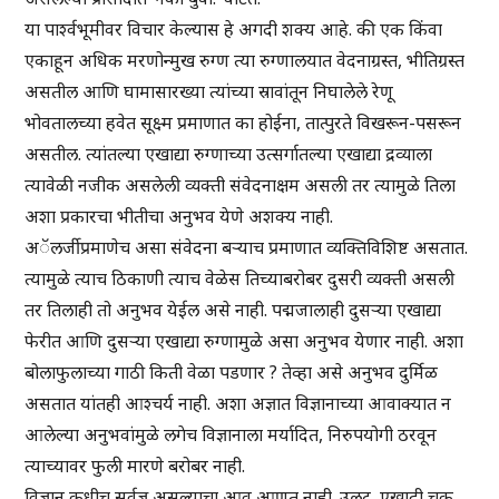
या पार्श्वभूमीवर विचार केल्यास हे अगदी शक्य आहे. की एक किंवा
एकाहून अधिक मरणोन्मुख रुग्ण त्या रुग्णालयात वेदनाग्रस्त, भीतिग्रस्त
असतील आणि घामासारख्या त्यांच्या स्रावांतून निघालेले रेणू
भोवतालच्या हवेत सूक्ष्म प्रमाणात का होईना, तात्पुरते विखरून-पसरून
असतील. त्यांतल्या एखाद्या रुग्णाच्या उत्सर्गातल्या एखाद्या द्रव्याला
त्यावेळी नजीक असलेली व्यक्ती संवेदनाक्षम असली तर त्यामुळे तिला
अशा प्रकारचा भीतीचा अनुभव येणे अशक्य नाही.
अॅलर्जीप्रमाणेच असा संवेदना बऱ्याच प्रमाणात व्यक्तिविशिष्ट असतात.
त्यामुळे त्याच ठिकाणी त्याच वेळेस तिच्याबरोबर दुसरी व्यक्ती असली
तर तिलाही तो अनुभव येईल असे नाही. पद्मजालाही दुसऱ्या एखाद्या
फेरीत आणि दुसऱ्या एखाद्या रुग्णामुळे असा अनुभव येणार नाही. अशा
बोलाफुलाच्या गाठी किती वेळा पडणार ? तेव्हा असे अनुभव दुर्मिळ
असतात यांतही आश्चर्य नाही. अशा अज्ञात विज्ञानाच्या आवाक्यात न
आलेल्या अनुभवांमुळे लगेच विज्ञानाला मर्यादित, निरुपयोगी ठरवून
त्याच्यावर फुली मारणे बरोबर नाही.
विज्ञान कधीच सर्वज्ञ असल्याचा आव आणत नाही. उलट, एखादी चूक