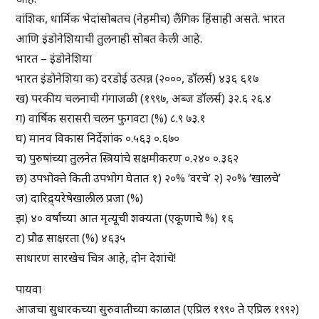
वांशिक, धार्मिक भेदांसोबतच (नेहमीच) लैंगिक हिंसाही असते. भारत
आणि इंडोनेशियाची तुलनाही सोबत केली आहे.
भारत – इंडोनेशिया
भारत इंडोनेशिया क) दरडोई उत्पन्न (२०००, डॉलर्स) ४३६ ६१७
ख) परकीय चलनाची गंगाजळी (१९९७, अब्ज डॉलर्स) ३२.६ २६.४
ग) वार्षिक सरासरी चलन फुगवटा (%) ८.९ ७३.१
घ) मानव विकास निर्देशांक ०.५६३ ०.६७०
च) पुरुषांच्या तुलनेत स्त्रियांचे सक्षमीकरण ०.२४० ०.३६२
छ) उपभोक्ते किती उपभोग घेतात १) २०% ‘वरचे’ २) २०% ‘खालचे’
ज) दारिद्र्यरेषेखालील प्रजा (%)
झ) ४० वर्षांच्या आत मृत्यूची शक्यता (एकूणाचे %) १६
ट) प्रौढ साक्षरता (%) ४६३५
साधारण सारखेच चित्र आहे, दोन देशांचे!
पायवा
आजचा सुधारकच्या सुरुवातीच्या काळात (एप्रिल १९९० ते एप्रिल १९९२)