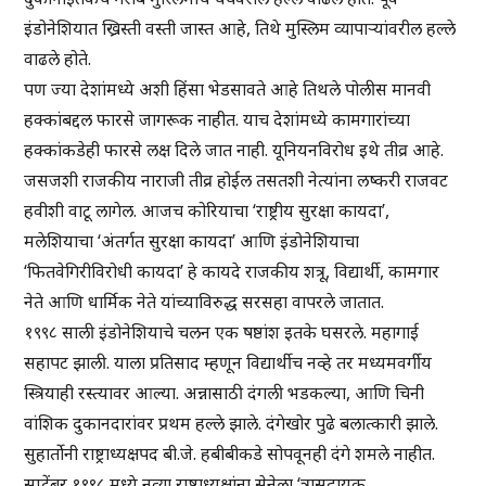
इंडोनेशियात ख्रिस्ती वस्ती जास्त आहे, तिथे मुस्लिम व्यापाऱ्यांवरील हल्ले
वाढले होते.
पण ज्या देशांमध्ये अशी हिंसा भेडसावते आहे तिथले पोलीस मानवी
हक्कांबद्दल फारसे जागरूक नाहीत. याच देशांमध्ये कामगारांच्या
हक्कांकडेही फारसे लक्ष दिले जात नाही. यूनियनविरोध इथे तीव्र आहे.
जसजशी राजकीय नाराजी तीव्र होईल तसतशी नेत्यांना लष्करी राजवट
हवीशी वाटू लागेल. आजच कोरियाचा ‘राष्ट्रीय सुरक्षा कायदा’,
मलेशियाचा ‘अंतर्गत सुरक्षा कायदा’ आणि इंडोनेशियाचा
‘फितवेगिरीविरोधी कायदा’ हे कायदे राजकीय शत्रू, विद्यार्थी, कामगार
नेते आणि धार्मिक नेते यांच्याविरुद्ध सरसहा वापरले जातात.
१९९८ साली इंडोनेशियाचे चलन एक षष्ठांश इतके घसरले. महागाई
सहापट झाली. याला प्रतिसाद म्हणून विद्यार्थीच नव्हे तर मध्यमवर्गीय
स्त्रियाही रस्त्यावर आल्या. अन्नासाठी दंगली भडकल्या, आणि चिनी
वांशिक दुकानदारांवर प्रथम हल्ले झाले. दंगेखोर पुढे बलात्कारी झाले.
सुहार्तोनी राष्ट्राध्यक्षपद बी.जे. हबीबीकडे सोपवूनही दंगे शमले नाहीत.
सप्टेंबर १९९८ मध्ये नव्या राष्ट्राध्यक्षांना सेनेला ‘त्रासदायक