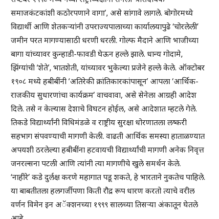
समाजकंटकांशी कठोरपणाने वागा’, असे सांगावे लागले. बोगोरमध्ये
विद्यार्थी आणि शेतकऱ्यांनी उपराज्यपालाच्या कार्यालयापुढे ‘चोरलेली’
जमीन परत मागण्यासाठी धरणी धरली. गोल्फ मैदाने आणि भाजीच्या
बागा यांच्यावर कुन्हाडी-फावडी घेऊन हल्ले झाले. धान्य गोदामे,
झिंग्यांची ‘शेते’, भातशेती, यांच्यावर भुकेल्या प्रजेने हल्ले केले. ऑक्टोबर
१९०८ मध्ये हबीबींनी ‘अतिरेकी क्रांतिकारकांपासून’ आपला ‘आर्थिक-
राजकीय सुधारणांचा कार्यक्रम’ वाचवावा, असे सेनेला आग्रही आदेश
दिले. तसे न केल्यास देशाचे विघटन होईल, असे आदेशात म्हटले गेले.
तिकडे विद्यार्थ्यांनी विधिमंडळे व राष्ट्रीय सुरक्षा धोरणातला लष्करी
सहभाग संपवण्याची मागणी केली. वाढती आर्थिक समस्या हाताळण्यात
अपयशी ठरलेल्या हबीबींना हटवायची विद्यार्थ्यांची मागणी अनेक निवृत्त
जनरल्सना पटली आणि त्यांनी त्या मागणीचे खुले समर्थन केले.
‘नाहीरे’ कडे दुर्लक्ष करणे महागात पडू शकते, हे भारताने नुकतेच पाहिले.
या बाबतीतला हलगर्जीपणा किती रौद्र रूप धारण करतो त्याचे वरील
वर्णन विमेन इन अॅक्शनच्या १९९९ सालच्या तिसऱ्या अंकातून घेतले
आहे.