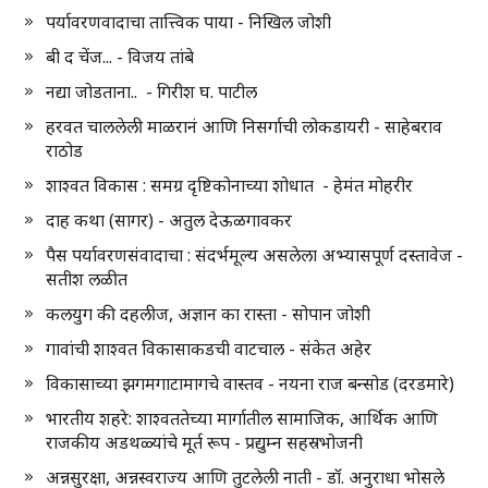
पर्यावरणवादाचा तात्त्विक पाया - निखिल जोशी
बी द चेंज... - विजय तांबे
नद्या जोडताना.. - गिरीश घ. पाटील
हरवत चाललेली माळरानं आणि निसर्गाची लोकडायरी - साहेबराव
राठोड
शाश्वत विकास : समग्र दृष्टिकोनाच्या शोधात - हेमंत मोहरीर
दाह कथा (सागर) - अतुल देऊळगावकर
पैस पर्यावरणसंवादाचा : संदर्भमूल्य असलेला अभ्यासपूर्ण दस्तावेज -
सतीश लळीत
कलयुग की दहलीज, अज्ञान का रास्ता - सोपान जोशी
गावांची शाश्वत विकासाकडची वाटचाल - संकेत अहेर
विकासाच्या झगमगाटामागचे वास्तव - नयना राज बन्सोड (दरडमारे)
भारतीय शहरे: शाश्वततेच्या मार्गातील सामाजिक, आर्थिक आणि
राजकीय अडथळ्यांचे मूर्त रूप - प्रद्युम्न सहस्रभोजनी
अन्नसुरक्षा, अन्नस्वराज्य आणि तुटलेली नाती - डॉ. अनुराधा भोसले