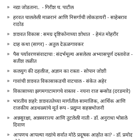
नद्या जोडताना.. - गिरीश घ. पाटील
हरवत चाललेली माळरानं आणि निसर्गाची लोकडायरी - साहेबराव
राठोड
शाश्वत विकास : समग्र दृष्टिकोनाच्या शोधात - हेमंत मोहरीर
दाह कथा (सागर) - अतुल देऊळगावकर
पैस पर्यावरणसंवादाचा : संदर्भमूल्य असलेला अभ्यासपूर्ण दस्तावेज -
सतीश लळीत
कलयुग की दहलीज, अज्ञान का रास्ता - सोपान जोशी
गावांची शाश्वत विकासाकडची वाटचाल - संकेत अहेर
विकासाच्या झगमगाटामागचे वास्तव - नयना राज बन्सोड (दरडमारे)
भारतीय शहरे: शाश्वततेच्या मार्गातील सामाजिक, आर्थिक आणि
राजकीय अडथळ्यांचे मूर्त रूप - प्रद्युम्न सहस्रभोजनी
अन्नसुरक्षा, अन्नस्वराज्य आणि तुटलेली नाती - डॉ. अनुराधा भोसले
दिवाण
आपणच आपल्या नद्यांचे सर्वात मोठे प्रदूषक आहोत का? - डॉ. प्रमोद