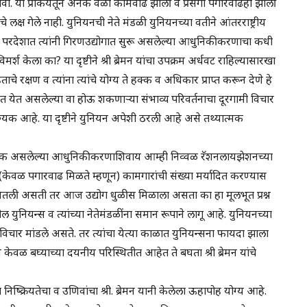
्हावी. या प्रकियेतून अनेक वेळा कामवाढ झाली व प्रसंगी पगारवाढही झाली
े लक्ष गेले नाही. युनियनची नेते मंडळी युनियनच्या वतीने आंतरराष्ट्रीय
ना परदेशात त्यांनी गिरणउद्योगात सुरू असलेल्या आधुनिकीकरणाचा कधी
श केला का? या दृष्टीने श्री ब्रेमन यांचा उपक्रम अर्धवट राहिल्यासारखा
े रक्षण व त्यांना त्यांचे योग्य ते हक्क व अधिकार प्राप्त करून देणे हे
त येत असलेल्या वा होऊ शकणाऱ्या संभाव्य परिवर्तनाचा दूरगामी विचार
्यक आहे. या दृष्टीने युनियन अपेशी ठरली आहे असे तथ्यात्मक
वश्यक असलेल्या आधुनिकीकरणाशिवाय आम्ही निव्वळ रॅशनलायझेशनच्या
केवळ पगारवाढ मिळते म्हणून) कामगारांची संख्या मर्यादित करण्यास
 घेतली असती तर आज उद्योग धुळीस मिळाला असता का हा मूलभूत प्रश्न
 युनियन्स व त्यांच्या नेतेमंडळींना समान रूपाने लागू आहे. युनियनच्या
व विचार मांडले असते. तर त्यांचा येत्या काळात युनियन्सना फायदा झाला
वळ बघ्याच्या दयनीय परिस्थितीत आहेत ते बघता श्री ब्रेमन यांचे
क्रियतेचा व उणिवांचा श्री. ब्रेमन यानी केलेला ऊहापोह योग्य आहे.