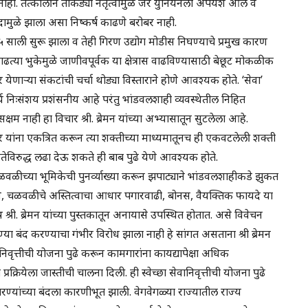
त नाही. तत्कालीन तोकड्या नेतृत्वामुळे जर युनियनला अपयश आले व
दामुळे झाला असा निष्कर्ष काढणे बरोबर नाही.
 १९८५ साली सुरू झाला व तेही गिरण उद्योग मोडीस निघण्याचे प्रमुख कारण
त्या भुकेमुळे जाणीवपूर्वक या क्षेत्रास वाढविण्यासाठी बेछूट मोकळीक
येणाऱ्या संकटांची चर्चा थोड्या विस्ताराने होणे आवश्यक होते. ‘सेवा’
ःसंशय प्रशंसनीय आहे परंतु भांडवलशाही व्यवस्थेतील निहित
्षम नाही हा विचार श्री. ब्रेमन यांच्या अभ्यासातून सुटलेला आहे.
ार यांना एकत्रित करून त्या शक्तीच्या माध्यमातूनच ही एकवटलेली शक्ती
ेविरुद्ध लढा देऊ शकते ही बाब पुढे येणे आवश्यक होते.
चळवळीच्या भूमिकेची पुनर्व्याख्या करून झपाट्याने भांडवलशाहीकडे झुकत
, चळवळीचे अस्तित्वाचा आधार पगारवाढी, बोनस, वैयक्तिक फायदे या
 श्री. ब्रेमन यांच्या पुस्तकातून अनायासे उपस्थित होतात. असे विवेचन
ण्या बंद करण्याचा गंभीर विरोध झाला नाही हे सांगत असताना श्री ब्रेमन
ानिवृत्तीची योजना पुढे करून कामगारांना कायद्यापेक्षा अधिक
क्रियेला जास्तीची चालना दिली. ही स्वेच्छा सेवानिवृत्तीची योजना पुढे
िरण्यांच्या बंदला कारणीभूत झाली. वेगवेगळ्या राज्यातील राज्य