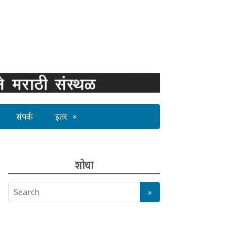
संपर्क
इतर
शोधा