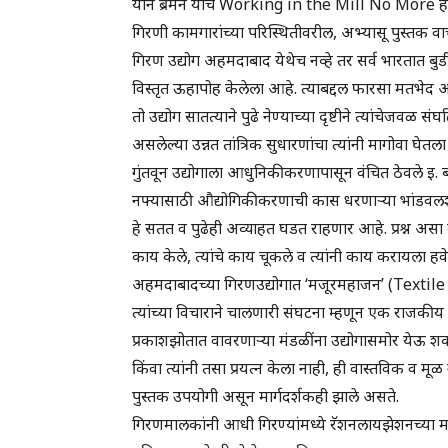
यान ब्रेमन यांचे Working in the Mill No More हे, 
गिरणी कामगारांच्या परिस्थितीवरील, अभ्यासू पुस्तक वाच
गिरण उद्योग अहमदाबाद येथेच नव्हे तर सर्व भारतात बुडी
विस्तृत ऊहापोह केलेला आहे. त्याबद्दल फारसा मतभेद
तो उद्योग सातत्याने पुढे नेण्याच्या दृष्टीने त्यांचेजवळ 
असलेल्या उन्नत तांत्रिक सुधारणांचा त्यांनी मागोवा घेतला
गुंतवून उद्योगाला आधुनिकीकरणापासून वंचित ठेवले इ. बा
नफ्यासाठी औद्योगिकीकरणाची कास धरणाऱ्या भांडवलशाह
हे सतत व पुढेही अव्याहत घडत राहणार आहे. प्रश्न असा क
काय केले, त्यांचे काय चूकले व त्यांनी काय करायला हवे या 
अहमदाबादच्या गिरणउद्योगात ‘मजूरमहाजन’ (Textile Lab
त्यांच्या विचाराने चालणारी संघटना म्हणून एक राजकीय व 
प्रकाशझोतात वावरणाऱ्या मंडळींना उद्योगासमोर येऊ शकण
किंवा त्यांनी तसा प्रयत्न केला नाही, ही वास्तविक व मू
पुस्तक उपयोगी असून मार्गदर्शकही झाले असते.
गिरणमालकांनी आधी गिरण्यांमध्ये रॅशनलायझेशनच्या माध