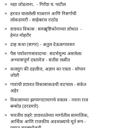
नद्या जोडताना.. - गिरीश घ. पाटील
हरवत चाललेली माळरानं आणि निसर्गाची
लोकडायरी - साहेबराव राठोड
शाश्वत विकास : समग्र दृष्टिकोनाच्या शोधात -
हेमंत मोहरीर
दाह कथा (सागर) - अतुल देऊळगावकर
पैस पर्यावरणसंवादाचा : संदर्भमूल्य असलेला
अभ्यासपूर्ण दस्तावेज - सतीश लळीत
कलयुग की दहलीज, अज्ञान का रास्ता - सोपान
जोशी
गावांची शाश्वत विकासाकडची वाटचाल - संकेत
अहेर
विकासाच्या झगमगाटामागचे वास्तव - नयना राज
बन्सोड (दरडमारे)
भारतीय शहरे: शाश्वततेच्या मार्गातील सामाजिक,
आर्थिक आणि राजकीय अडथळ्यांचे मूर्त रूप -
प्रद्युम्न सहस्रभोजनी