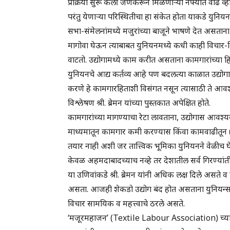
प्रक्रिया सुरू केली जेणेकरून मिळणाऱ्या नफ्यात वाढ व
परंतु येणाऱ्या परिस्थितीचा हा संकेत होता याकडे युनियनच
सभा-संमेलनांमध्ये मजुरांच्या बाजूने भाषणे देत असता
मागोवा घेऊन त्याबाबत युनियनमध्ये कधी काही विचार-विमर्
वाटतो. उद्योगामध्ये काम करीत असताना कामगारांच्या हिताच
युनियनचे आद्य कर्तव्य आहे पण बदलत्या काळात उद्योगा
करणे हे कामगारहिताशी विसंगत नसून त्यासाठी ते आवश
विश्लेषण श्री. ब्रेमन यांच्या पुस्तकात अपेक्षित होते.
कामगारांच्या मागण्याचा रेटा लावताना, उद्योगास आ
माध्यमातून कामगार कमी करण्यास किंवा कामवाढीतून (
तयार नाही अशी जर तात्त्विक भूमिका युनियनने वेळीच
केवळ अहमदाबादच्याच नव्हे तर देशातील सर्व गिरण्यांतील
या उणिवांकडे श्री. ब्रेमन यांनी अधिक लक्ष दिले असते 
असता. आजही शेकडो उद्योग बंद होत असताना युनियन्स के
विचार सामयिक व महत्त्वाचे ठरले असते.
‘मजूरमहाजन’ (Textile Labour Association) च्या निष्