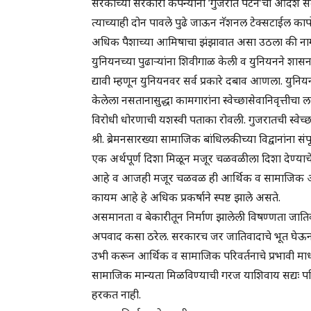
सरकाच्या सरकारी कंपन्यांनी ‘गुजरात पॅटर्न’चा आदर्श स
त्याच्याही दोन पावले पुढे जाऊन नॅशनल टेक्सटाईल कार्
अधिक पैशाच्या आमिषाचा झंझावात असा उठला की नागपूर
युनियनच्या पुढाऱ्यांना शिवीगाळ केली व युनियनने शासन
द्यावी म्हणून युनियनवर सर्व प्रकारे दबाव आणला. यु
केलेला नसतानासुद्धा कामगारांना स्वेच्छासेवानिवृत्त
विरोधी धोरणाची यशस्वी पताका रोवली. गुजरातची स्वेच्छ
श्री. ब्रेमनसारख्या सामाजिक बांधिलकीच्या विद्वानांना स
एक अर्थपूर्ण दिशा मिळून मजूर चळवळीला दिशा देण्याचे म
आहे व आजही मजूर चळवळ ही आर्थिक व सामाजिक असमान
कायम आहे हे अधिक प्रकर्षाने स्पष्ट झाले असते.
असमानता व बेकारीतून निर्माण झालेली विषण्णता जातिव
अपवाद कसा ठरेल. सरकारच जर जातिवादाचे भूत घेऊन
उभी करून आर्थिक व सामाजिक परिवर्तनाचे प्रभावी माध
सामाजिक मान्यता मिळविण्याची गरज याशिवाय सद्यः परिस्
हरकत नाही.