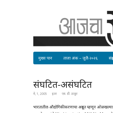
मुख्य पान
ताजा अंक – जुलै २०२६
संग्र
संघटित-असंघटित
मे, 1, 2005
इतर
एस. डी. ठाकूर
भारतातील औद्योगिकीकरणाचा अग्रदूत म्हणून ओळखल्या 