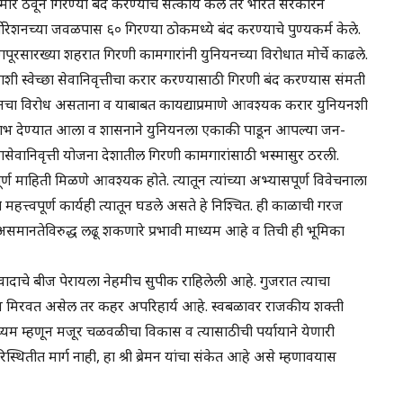
मोर ठेवून गिरण्या बंद करण्याचे सत्कार्य केले तर भारत सरकारने
पोरेशनच्या जवळपास ६० गिरण्या ठोकमध्ये बंद करण्याचे पुण्यकर्म केले.
सारख्या शहरात गिरणी कामगारांनी युनियनच्या विरोधात मोर्चे काढले.
ाशी स्वेच्छा सेवानिवृत्तीचा करार करण्यासाठी गिरणी बंद करण्यास संमती
नियनचा विरोध असताना व याबाबत कायद्याप्रमाणे आवश्यक करार युनियनशी
ीचा लाभ देण्यात आला व शासनाने युनियनला एकाकी पाडून आपल्या जन-
ासेवानिवृत्ती योजना देशातील गिरणी कामगारांसाठी भस्मासुर ठरली.
ंपूर्ण माहिती मिळणे आवश्यक होते. त्यातून त्यांच्या अभ्यासपूर्ण विवेचनाला
हत्त्वपूर्ण कार्यही त्यातून घडले असते हे निश्चित. ही काळाची गरज
तेविरुद्ध लढू शकणारे प्रभावी माध्यम आहे व तिची ही भूमिका
ादाचे बीज पेरायला नेहमीच सुपीक राहिलेली आहे. गुजरात त्याचा
 मिरवत असेल तर कहर अपरिहार्य आहे. स्वबळावर राजकीय शक्ती
्यम म्हणून मजूर चळवळीचा विकास व त्यासाठीची पर्यायाने येणारी
थितीत मार्ग नाही, हा श्री ब्रेमन यांचा संकेत आहे असे म्हणावयास