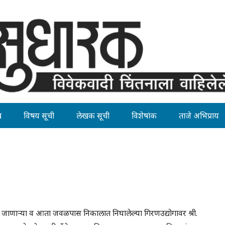
ह
विषय सूची
लेखक सूची
विशेषांक
ताजे अभिप्राय
जाणाऱ्या व आता जवळपास निकालात निघालेल्या गिरणउद्योगावर श्री.