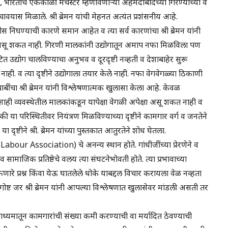
भारताचे एकेकाळी मँचेस्टर म्हणविणाऱ्या अहमदाबादच्या गिरण्यांच्या व
ावयास मिळाले. श्री ब्रेमन यांची मेहनत अत्यंत प्रशंसनीय आहे.
स निघण्याची कारणे समान आहेत व त्या सर्व कारणांचा श्री ब्रेमन यांनी
 असू शकत नाही. गिरणी मालकांनी उद्योगातून अमाप नफा मिळविला पण
संघटित उद्योग चालविण्याचा अनुभव व दूरदृष्टी नव्हती व देशाबाहेर सुरू
 नाही. व त्या दृष्टीने उद्योगाला तयार केले नाही. नफा वेगवेगळ्या ठिकाणी
बींचा श्री ब्रेमन यांनी विश्लेषणात्मक खुलासा केला आहे. केवळ
ी व्यवस्थेतील मालकांकडून यापेक्षा वेगळी अपेक्षा असू शकत नाही व
ी या परिस्थितीवर नियंत्रण मिळविण्याच्या दृष्टीने कामगार वर्ग व जनतेने
दृष्टीने श्री. ब्रेमन यांच्या पुस्तकात आतुरतेने शोध घेतला.
our Association) चे अनन्य स्थान होते. गांधीजींच्या प्रेरणेने व
सामाजिक प्रतिष्ठेचे वलय त्या संघटनेभोवती होते. त्या प्रभावाच्या
ारे प्रश्न किंवा येऊ घातलेले धोके याबद्दल विचार करायला वेळ नव्हता
ळ गोष्ट जर श्री ब्रेमन यांनी आपल्या विश्लेषणात खुलासेवर मांडली असती तर
्यमातून कामगारांची संख्या कमी करण्याची वा मर्यादित ठेवण्याची