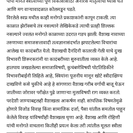
पापी मानत स्त्रीत्वाच्या पूर्ण विकासासाठी अनौरस मातृत्वाचा ध्यास घेते
आणि मग वाऱ्यावादळात कोलमडून पडते.
विरलेले स्वप्न मधील काही मनोगते प्रकाशकांनी कापून टाकली. त्या
काळात झेरॉक्सचे तंत्र नसल्याने लेखिकेकडे त्याची प्रतही शिल्लक
नसल्याने ज्वलंत मनोगते काळाच्या उदरात गडप झाली. वैशाख नावाच्या
तरुणाच्या समाजसत्तावादी तत्वज्ञानासंदर्भात झपाटलेल्या विचारांचा
आलेख या कादंबरीत येतो. वैशाखची दैनंदिनी कातरली गेली याचे दुःख
विभावरी शिरूरकरांनी या कादंबरीच्या सुरुवातीला व्यक्त केले आहे.
हातपाय जखडलेल्या समाजाविषयी, कुचंबणेविषयी पोटतिडिकीने
विभावरीबाईंनी लिहिले आहे, स्त्रियांना पूजनीय मानून खोटे स्त्रीदाक्षिण्य
दाखविणे कसे चुकीचे आहे हे सांगणारा वैशाख गरीब वर्गाची बाजू घेऊन
जातीच्या जोरावर परीक्षेत पुढे जाणाऱ्या मुलाविषयी राग व्यक्त करतो.
परदेशी जाण्याबद्दलही वैशाखला आकर्षण नाही. सांपत्तिक विषमतेमुळे
होणारे विजोड विवाह किंवा सामाजिक दर्जा, पैसा यांतील समतोल पाहून
केलेले विवाह यांविषयीही वैशाखला घृणा आहे. वैशाख आणि रोहिणी
यांची मनोगते वाचताना कितीही प्रयत्न केला तरी त्यांतील मूलतः स्त्रीला