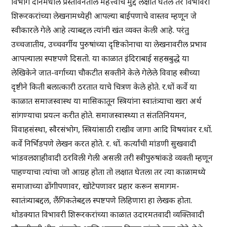
विभाग दोनमधील प्रस्तावनेतील महत्त्वाचे मुद्दे लक्षात घेतले तर विभावरी
शिरूरकरांच्या लेखनामध्येही आपल्या बाईपणाचे वास्तव म्हणून जे
स्वीकारले गेले आहे त्याबद्दल त्यांनी खंत व्यक्त केली आहे. परंतु
उच्चजातीय, उच्चवर्गीय पुरुषांच्या दृष्टिकोनाचा या लेखनावरील प्रभाव
आपल्याला स्पष्टपणे दिसतो. या काळात इंदिराबाई सहस्रबुद्धे या
लेखिकेने जात-वर्गाच्या चौकटीत सक्तीने केले गेलेले विवाह स्त्रीच्या
दृष्टीने किती बलात्कारी ठरतात याचे चित्रण केले होते. र.धों कर्वे या
काळात समाजस्वास्थ या मासिकातून स्त्रियांना स्वातंत्र्याचा खरा अर्थ
सांगण्याचा प्रयत्न करीत होते. समाजस्वास्थ्या त संततिनियमन,
विवाहसंस्था, स्वैरसंभोग, स्त्रियांसाठी राखीव जागा आदि विषयांवर र.धों.
कर्वे निर्भिडपणे लेखन करत होते. र. धों. कर्त्यांची मांडणी सुखवादी
भांडवलशाहीवादी ठरविली गेली असली तरी स्त्रीपुरुषांकडे व्यक्ती म्हणून
पाहण्याचा त्यांचा जो आग्रह होता तो लक्षात घेतला तर त्या काळामध्ये
समाजाच्या ढोंगीपणावर, खोटेपणावर प्रहार करून समागम-
स्वातंत्र्याबद्दल, लैंगिकतेबद्दल स्पष्टपणे लिहिणारा हा लेखक होता.
थोडक्यात विभावरी शिरूरकरांच्या काळात उदारमतवादी व्यक्तिवादी