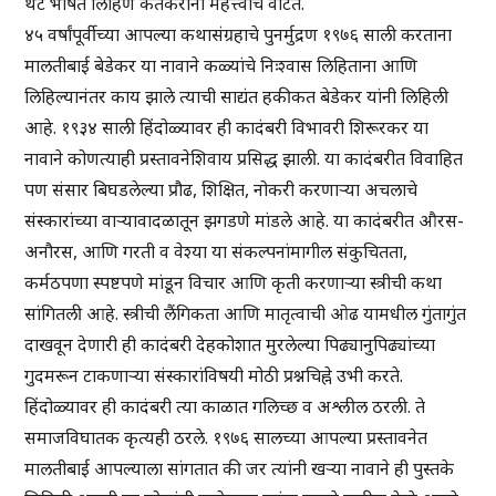
थेट भाषेत लिहिणे केतकरांना महत्त्वाचे वाटते.
४५ वर्षांपूर्वीच्या आपल्या कथासंग्रहाचे पुनर्मुद्रण १९७६ साली करताना
मालतीबाई बेडेकर या नावाने कळ्यांचे निःश्वास लिहिताना आणि
लिहिल्यानंतर काय झाले त्याची साद्यंत हकीकत बेडेकर यांनी लिहिली
आहे. १९३४ साली हिंदोळ्यावर ही कादंबरी विभावरी शिरूरकर या
नावाने कोणत्याही प्रस्तावनेशिवाय प्रसिद्ध झाली. या कादंबरीत विवाहित
पण संसार बिघडलेल्या प्रौढ, शिक्षित, नोकरी करणाऱ्या अचलाचे
संस्कारांच्या वाऱ्यावादळातून झगडणे मांडले आहे. या कादंबरीत औरस-
अनौरस, आणि गरती व वेश्या या संकल्पनांमागील संकुचितता,
कर्मठपणा स्पष्टपणे मांडून विचार आणि कृती करणाऱ्या स्त्रीची कथा
सांगितली आहे. स्त्रीची लैंगिकता आणि मातृत्वाची ओढ यामधील गुंतागुंत
दाखवून देणारी ही कादंबरी देहकोशात मुरलेल्या पिढ्यानुपिढ्यांच्या
गुदमरून टाकणाऱ्या संस्कारांविषयी मोठी प्रश्नचिह्ने उभी करते.
हिंदोळ्यावर ही कादंबरी त्या काळात गलिच्छ व अश्लील ठरली. ते
समाजविघातक कृत्यही ठरले. १९७६ सालच्या आपल्या प्रस्तावनेत
मालतीबाई आपल्याला सांगतात की जर त्यांनी खऱ्या नावाने ही पुस्तके