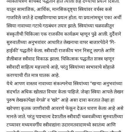
व्यक्तिचित्रण साचेबंद पद्धतीने होते त्याला शह देण्याचा प्रयत्न दिसतो.
यातून सामाजिक, आर्थिक, मानसिकदृष्ट्या स्त्रियांवर वर्चस्व कसे
गाजविले जाते हे दाखविण्याचा प्रयत्न होता. या प्रयत्नांमधून एका अर्थी
स्त्रिया नावाच्या गटाचे गठबंधन तयार झाले. स्त्रियांच्या चळवळीतून
संस्कृतीची चिकित्सा एक राजकीय कार्यक्रम म्हणून पुढे आली. दुर्दैवाने
सुरुवातीच्या अनुभवांवर आधारित लेखनाचा वापर बाजारपेठेने ‘गि-
हाईकी’ पद्धतीने केला. स्त्रीवादी राजकीय भान निसटू लागले आणि
शैलीबाज स्त्रीवाद विकाऊ झाला. चिकित्सक पद्धतीत शास्त्र म्हणून
स्त्रीवादी साहित्य महत्त्वाचे आहे, परंतु स्त्रियांच्या स्वभावाचे सोहाळे
करण्याची रीत मात्र घातक आहे.
येथे आपण वास्तव नावाच्या संकल्पनेचा स्त्रियांच्या “खऱ्या अनुभवांच्या
संदर्भात अधिक खोलात विचार केला पाहिजे. जेव्हा स्त्रिया आपले लेखन
पुरुष लेखकांपेक्षा वेगळे’ व ‘खरे” आहे असा दावा करतात तेव्हा हा
खरेपणा कृतक जाणीवांची आवरणे फेकून देऊन धारण केला आहे असे
मानले जाते. परंतु पाश्चात्त्य देशातील स्त्रीवादी चळवळीच्या सुरुवातीच्या
टप्प्यावर मध्यमवर्गीय स्त्रीवाद्यांना उदारमतवादामध्ये स्वातंत्र्य आणि