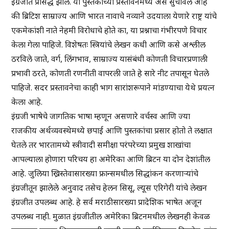
इंग्रजीत प्रसिद्ध झाले. या पुस्तकाच्या प्रस्तावनेमध्ये असे सुचविले आहे
की ब्रिटिश साम्राज्य आणि भारत नावाचे नव्याने उदयाला येणारे राष्ट्र यांचे
एकमेकांशी नाते नेहमी विरोधाचे होते का, या प्रश्नाचा गंभीरपणे विचार
केला गेला पाहिजे. विशेषतः स्त्रियांचे लेखन कधी आणि कसे अश्लील
ठरविले जाते, वर्ग, लिंगभाव, साम्राज्य यासंबंधी कोणती विचारप्रणाली
प्रभावी ठरते, कोणती रणनीती वापरली जाते हे सारे नीट तपासून घेतले
पाहिजे. सदर प्रस्तावनेचा काही भाग सारांशरूपाने मांडण्याचा येथे प्रयत्न
केला आहे.
इंग्रजी भाषेचे जागतिक भाषा म्हणून असणारे वर्चस्व आणि ज्या
राजकीय अर्थव्यवस्थेमध्ये छपाई आणि पुस्तकांचा प्रसार होतो ते लक्षात
घेतले तर भारतामध्ये स्त्रीवादी समीक्षा परंपरेच्या प्रमुख शाखांचा
आपल्याला होणारा परिचय हा अमेरिका आणि ब्रिटन या दोन देशांतील
आहे. जुलिया ख्रिस्तेवासारख्या फ्रान्समधील सिद्धांकन करणाऱ्यांचे
इंग्रजीतून झालेले अनुवाद तसेच हेलन सिसू, ल्यूस एरिगेरी यांचे लेखन
इंग्रजीत उपलब्ध आहे. हे सर्व मराठीसारख्या प्रादेशिक भाषेत अजून
उपलब्ध नाही. मुळात इंग्रजीतील अमेरिका ब्रिटनमधील लेखनही केवळ