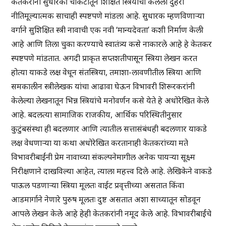
केतकरांनी सुधारकी चौकटीतून शिक्षित स्त्रियांचा केलेला दुहेरी
नीतिमूल्यात्मक साचाही स्पष्टपणे मांडला आहे. सुधारक म्हणविणाऱ्या
वर्गाने सुशिक्षित स्त्री नावाची एक नवी ‘मान्यदेवता’ कशी निर्माण केली
आहे आणि तिला चुका करण्याचे स्वातंत्र्य कसे नाकारले आहे हे केतकर
स्पष्टपणे मांडतात. अगदी प्राकृत सप्तशतीपासून स्त्रिया लेखन करत
होत्या याकडे लक्ष वेधून संतस्त्रिया, तमाशा-लावणीतील स्त्रिया आणि
समकालीन स्त्रीलेखक यांचा आढावा घेऊन विभावरी शिरूरकरांनी
केलेल्या लेखनातून भिन्न स्त्रियांचे मनोवर्णन कसे येते हे अधोरेखित केले
आहे. बदलत्या सामाजिक राजकीय, आर्थिक परिस्थितीनुसार
कुटुंबसंस्था ही बदलणार आणि त्यातील सत्तासंबंधही बदलणार याकडे
लक्ष वेधणाऱ्या या कथा अधोरेखित करतानाही केतकरांच्या मते
विभावरीबाईंनी प्रेम नावाच्या संकल्पनेमागील अनेक पायऱ्या सूक्ष्म
निरीक्षणाने दाखविल्या आहेत, त्याला महत्त्व दिले आहे. लेखिकेने वाकडे
पाऊल पडणाऱ्या स्त्रिया मूलतः वाईट प्रवृत्तीच्या असतात किंवा
आडमार्गाने नेणारे पुरुष मूलतः दुष्ट असतात अशा साच्यातून सोडवून
आपले लेखन केले आहे हेही केतकरांनी नमूद केले आहे. विभावरीबाईंचे