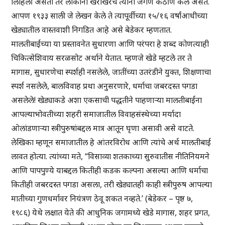
लिहिली असती तर लोकांनी खरोखरच त्यांना जगणे कठीण केले असते.
आपण १९३३ साली जे लेखन केले ते त्यापूर्वीच्या १५/१६ वर्षांआधीच्या
खेड्यातील वास्तवाशी निगडित आहे असे बेडेकर म्हणतात.
मालतीबाईंच्या या प्रस्तावनेत सुधारणा आणि परंपरा हे शब्द कोणत्याही
चिकित्सेशिवाय सरळसोट अर्थाने येतात. म्हणजे खेडे म्हटले तर ते
मागास, सुधारणेचा स्पर्शही नसलेले, जातींच्या उतरंडीने युक्त, शिक्षणाचा
स्पर्श नसलेले, बालविवाह प्रथा अनुसरणारे, धर्माचा जबरदस्त पगडा
असलेले! खेड्याकडे अशा एकसाची पद्धतीने पाहणाऱ्या मालतीबाईंना
आपल्याभोवतीच्या शहरी समाजातील विवाहसंस्थेच्या मर्यादा
ओलांडणाऱ्या स्त्रीपुरुषांबद्दल मात्र आतून घृणा असावी असे वाटते.
लेखिका म्हणून समाजातील हे आंतरविरोध आणि त्यांचे अर्थ मालतीबाई
लावत होत्या. त्यांच्या मते, “विसाव्या शतकाच्या सुरुवातीस नीतिनियमने
आणि पापपुण्ये याबद्दल कितीही कडक कल्पना असल्या आणि धर्माचा
कितीही जबरदस्त पगडा असला, तरी खेड्यातही काही स्त्रीपुरुष आपल्या
मातीच्या गुणधर्मावर नियंत्रण ठेवू शकत नव्हते.’ (बेडेकर – पृष्ठ ७,
१९८६) येथे लक्षात येते की आधुनिक जगामध्ये खेडे मागास, शहर प्रगत,