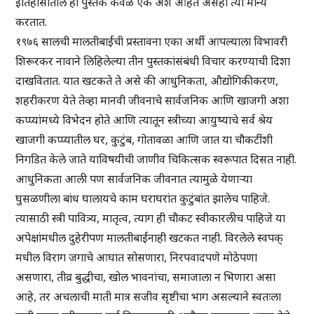
इतिहासातील ही पुस्तके केवळ एक अंश आहेत असेही त्या मान्य
करतात.
१९७६ सालची मालतीबाईंची प्रस्तावना एका अर्थी आपल्याला विभावरी
शिरूरकर नावाने लिहिलेल्या तीन पुस्तकांसंबंधी विचार करण्याची दिशा
दाखवितात. यात खटकते ते असे की आधुनिकता, औद्योगिकीकरण,
शहरीकरण येते तेव्हा मानवी जीवनाचे सार्वजनिक आणि खाजगी अशा
कप्प्यांमध्ये विभेदन होते आणि त्यातून स्त्रीच्या आयुष्याचे सर्व श्रेय
खाजगी कप्प्यातील घर, कुटुंब, गोतावळा आणि जात या चौकटींशी
निगडित केले जाते याविषयीची जाणीव चिकित्सक स्वरूपात दिसत नाही.
आधुनिकता आली पण सार्वजनिक जीवनात त्यामुळे येणाऱ्या
घुसळणीला बांध घालायचे काम घराघरांत कुटुंबांत झालेच पाहिजे.
त्यासाठी स्त्री पावित्र्य, मातृत्व, त्याग ही चौकट स्वीकारलीच पाहिजे या
अपेक्षांमधील दुहेरीपण मालतीबाईंनाही खटकत नाही. विरलेले स्वपक्
मधील विराग जगाचे आघात सोसणारा, निरपवादपणे मोठेपणा
असणारा, तीव्र बुद्धीचा, खोल भावनांचा, समाजाला न भिणारा असा
आहे, तर अचलाची माती मात्र सजीव सृष्टीचा भाग असल्याने स्वतःला