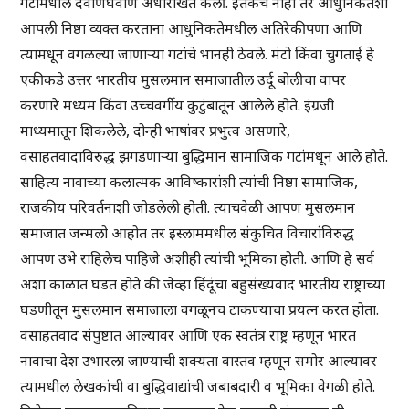
गटांमधील देवाणघेवाण अधोरेखित केली. इतकेच नाही तर आधुनिकतेशी
आपली निष्ठा व्यक्त करताना आधुनिकतेमधील अतिरेकीपणा आणि
त्यामधून वगळल्या जाणाऱ्या गटांचे भानही ठेवले. मंटो किंवा चुगताई हे
एकीकडे उत्तर भारतीय मुसलमान समाजातील उर्दू बोलीचा वापर
करणारे मध्यम किंवा उच्चवर्गीय कुटुंबातून आलेले होते. इंग्रजी
माध्यमातून शिकलेले, दोन्ही भाषांवर प्रभुत्व असणारे,
वसाहतवादाविरुद्ध झगडणाऱ्या बुद्धिमान सामाजिक गटांमधून आले होते.
साहित्य नावाच्या कलात्मक आविष्कारांशी त्यांची निष्ठा सामाजिक,
राजकीय परिवर्तनाशी जोडलेली होती. त्याचवेळी आपण मुसलमान
समाजात जन्मलो आहोत तर इस्लाममधील संकुचित विचारांविरुद्ध
आपण उभे राहिलेच पाहिजे अशीही त्यांची भूमिका होती. आणि हे सर्व
अशा काळात घडत होते की जेव्हा हिंदूंचा बहुसंख्यवाद भारतीय राष्ट्राच्या
घडणीतून मुसलमान समाजाला वगळूनच टाकण्याचा प्रयत्न करत होता.
वसाहतवाद संपुष्टात आल्यावर आणि एक स्वतंत्र राष्ट्र म्हणून भारत
नावाचा देश उभारला जाण्याची शक्यता वास्तव म्हणून समोर आल्यावर
त्यामधील लेखकांची वा बुद्धिवाद्यांची जबाबदारी व भूमिका वेगळी होते.