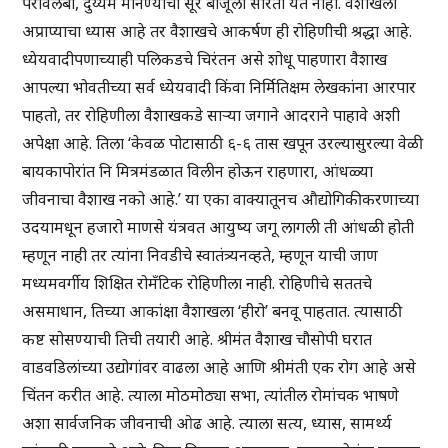
परावलंबी, दुय्यम मानण्याचा सूर बाजूला सारता येत नाही. वैशाखला
अप्राप्याचा ध्यास आहे तर वैशाखचे आकर्षण ही रोहिणीची श्रद्धा आहे.
ध्येयवादीपणाच्याही पलिकडचे चिरंतन असे शोधू पाहणारा वैशाख
आपल्या भोवतीच्या सर्व ध्येयवादी किंवा निर्मितिक्षम लेखकांना आरपार
पाहतो, तर रोहिणीला वैशाखकडे साऱ्या जगाने आदराने पाहावे अशी
अपेक्षा आहे. तिला ‘केवळ पोटासाठी ६-६ तास खपून उरल्यासुरल्या वेळी
बायकापोरांत नि मित्रमंडळात विलीन होऊन राहणारा, आंधळ्या
जीवनाचा वैशाख नको आहे.’ या एका वाक्यातूनच औद्योगिकीकरणाच्या
उदयामधून हजारो माणसे यंत्रवत आयुष्य जगू लागली ती आंधळी होती
म्हणून नाही तर त्यांना निवडीचे स्वातंत्र्यनव्हते, म्हणून याची जाण
मध्यमवर्गीय शिक्षित रोमँटिक रोहिणीला नाही. रोहिणीचे सततचे
असमाधान, तिच्या आकांक्षा वैशाखला ‘हीरो’ बनवू पाहतात. त्यासाठी
कष्ट सोसण्याची तिची तयारी आहे. श्रीमंत वैशाख चौसोपी घरात
वाडवडिलांच्या उद्योगांवर वाढला आहे आणि श्रीमंती एक रोग आहे असे
चिंतन करीत आहे. त्याला मोठमोठ्या सभा, त्यांतील रोमांचक भाषणे
अशा सार्वजनिक जीवनाची ओढ आहे. त्याला सत्य, ध्यास, सामर्थ्य