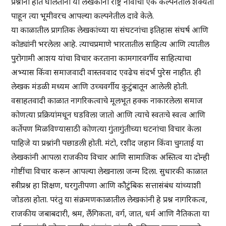
प्रश्नांना हात घालताना या लेखकांनी राष्ट्र नावाची एक कल्पनेतील शक्यता
पाहून त्या भूमीवरच आपल्या कल्पनेतील दावे केले.
या काळातील प्रागतिक लेखकांच्या या संघटनांचा इतिहास संघर्ष आणि
कोड्यांनी भरलेला आहे. त्याचप्रमाणे भारतातील साहित्य आणि त्यातील
पुरोगामी आशय यांचा विचार करताना कामगारवर्गीय साहित्याचा
अभ्यास किंवा समाजवादी वास्तववाद एवढेच संदर्भ पुरेस नाहीत. ही
लेखक मंडळी मध्यम आणि उच्चवर्गीय कुटुंबातून आलेली होती.
वसाहतवादी काळात नागरिकत्वाचे मूलभूत हक्क नाकारलेला समाज
कोणत्या प्रक्रियांमधून घडविला जातो आणि त्याचे स्वतःचे स्वत्व आणि
कर्तेपण मिळविण्यासाठी कोणत्या गुंतागुंतीच्या घटनांचा विचार केला
पाहिजे या प्रश्नांनी पछाडली होती. मंटो, रशीद जहान किंवा चुगताई या
लेखकांनी आपला राजकीय विचार आणि सामाजिक अस्तित्व या दोन्ही
गोष्टींचा विचार करून आपल्या लेखनाला जन्म दिला. सुधारकी काळात
स्त्रीप्रश्न हा शिक्षण, घरगुतीपणा आणि कौटुंबिक सत्तासंबंध यांच्याशी
जोडला होता. परंतु या संक्रमणकाळातील लेखकांनी हे प्रश्न नागरिकत्व,
राजकीय जबाबदारी, श्रम, लैंगिकता, वर्ग, जात, धर्म आणि नैतिकता या