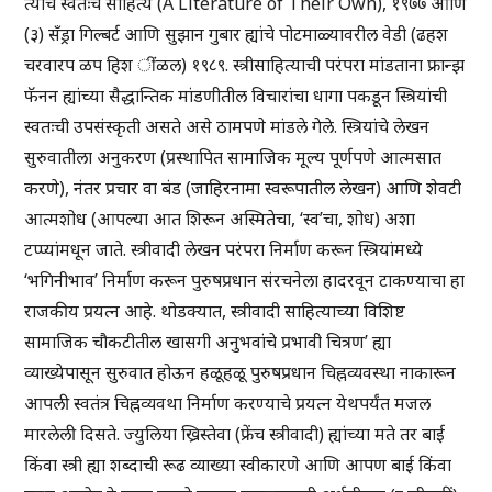
त्यांचे स्वतःचे साहित्य (A Literature of Their Own), १९७७ आणि
(३) सँड्रा गिल्बर्ट आणि सुझान गुबार ह्यांचे पोटमाळ्यावरील वेडी (ढहश
चरवारप ळप हिश ींळल) १९८९. स्त्रीसाहित्याची परंपरा मांडताना फ्रान्झ
फॅनन ह्यांच्या सैद्धान्तिक मांडणीतील विचारांचा धागा पकडून स्त्रियांची
स्वतःची उपसंस्कृती असते असे ठामपणे मांडले गेले. स्त्रियांचे लेखन
सुरुवातीला अनुकरण (प्रस्थापित सामाजिक मूल्य पूर्णपणे आत्मसात
करणे), नंतर प्रचार वा बंड (जाहिरनामा स्वरूपातील लेखन) आणि शेवटी
आत्मशोध (आपल्या आत शिरून अस्मितेचा, ‘स्व’चा, शोध) अशा
टप्प्यांमधून जाते. स्त्रीवादी लेखन परंपरा निर्माण करून स्त्रियांमध्ये
‘भगिनीभाव’ निर्माण करून पुरुषप्रधान संरचनेला हादरवून टाकण्याचा हा
राजकीय प्रयत्न आहे. थोडक्यात, स्त्रीवादी साहित्याच्या विशिष्ट
सामाजिक चौकटीतील खासगी अनुभवांचे प्रभावी चित्रण’ ह्या
व्याख्येपासून सुरुवात होऊन हळूहळू पुरुषप्रधान चिह्नव्यवस्था नाकारून
आपली स्वतंत्र चिह्नव्यवथा निर्माण करण्याचे प्रयत्न येथपर्यंत मजल
मारलेली दिसते. ज्युलिया ख्रिस्तेवा (फ्रेंच स्त्रीवादी) ह्यांच्या मते तर बाई
किंवा स्त्री ह्या शब्दाची रूढ व्याख्या स्वीकारणे आणि आपण बाई किंवा