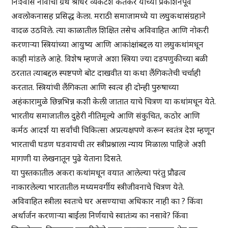
निःश्वास नावाचा ग्रंथ श्रीधर व्यंकटेश केतकर यांच्या प्रकाशनपूर्व
अवलोकनासह प्रसिद्ध केला. मराठी समाजामध्ये या लघुकथासंग्रहाने
वादळ उठविले. त्या काळातील शिक्षित तसेच अविवाहित आणि नोकरी
करणाऱ्या स्त्रियांच्या आयुष्य आणि आकांक्षांबद्दल या लघुकथांमधून
काही मांडले आहे. विशेष म्हणजे अशा स्त्रिया ज्या दडपणुकीच्या बळी
ठरतात त्याबद्दल स्पष्टपणे बोट दाखवीत या कथा लैंगिकतेची चर्चाही
करतात. स्त्रियांची लैंगिकता आणि स्वत्व ही दोन्ही पुरुषाच्या
अहंकारामुळे छिन्नभिन्न कशी केली जातात याचे चित्रण या कथांमधून येते.
भारतीय समाजातील दुहेरी नीतिमूल्ये आणि संकुचित, कठोर आणि
कर्मठ आदर्श या सर्वांची चिकित्सा अप्रत्यक्षपणे करून स्वतंत्र देश म्हणून
भारताची घडण घडवायची तर स्त्रीप्रश्नाला न्याय मिळाला पाहिजे अशी
मागणी या लेखनातून पुढे येताना दिसते.
या पुस्तकातील अकरा कथांमधून वयात आलेल्या परंतु प्रौढत्व
नाकारलेल्या भारतातील मध्यमवर्गीय स्त्रीजीवनाचे चित्रण येते.
अविवाहित स्त्रीला स्वतःचे घर असण्याचा अधिकार नाही का ? किंवा
अर्थार्जन करणाऱ्या बाईला निर्णयाचे स्वातंत्र्य का नसावे? किंवा