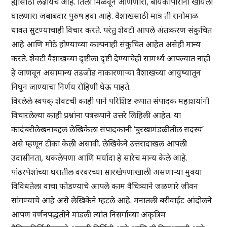
ह्यांसाठी लढायचे आहे. तिला मिळवून आणणारा, बायकापोरांना खायला
घालणारा जबाबदार पुरुष हवा आहे. वैशाखसाठी मात्र ती रानोमाळ
धावत सुटण्याचाही विचार करते. परंतु शेवटी आपले अंतःकरण संकुचित
आहे आणि मोठे होण्याच्या कल्पनाही संकुचित आहेत असेही मान्य
करते. शेवटी वैशाखच्या दृष्टीला दृष्टी देण्याचेही सामर्थ्य आपल्यात नाही
हे जाणवून असामान्य तडजोड नाकारणाऱ्या वैशाखच्या आयुष्यातून
निघून जाण्याचा निर्णय रोहिणी घेऊ पाहते.
विरलेले स्वपक् शेवटची काही पाने परिशिष्ट रूपात संपादक महाशयांनी
विचारलेल्या काही प्रश्नांना पत्ररूपाने उत्तरे लिहिली आहेत. या
कादंबरीलेखनाबद्दल लेखिकेला संपादकांनी ‘बुरखामंडळीतील सदस्य’
असे म्हणून टीका केली असावी. लेखिकेने उत्तरादाखल आपली
उदासीनता, थकलेपणा आणि मर्यादा हे सारेच मान्य केले आहे.
पांढरपेशांच्या घरातील वरवरच्या सारखेपणाखाली असणाऱ्या मुक्या
विविधतेला वाचा फोडण्याचे आपले काम वैचित्र्याने जळणारे जीवन
सांगण्याचे आहे असे लेखिकेने म्हटले आहे. मनातली बरीवाईट आंदोलने
आपण वर्णनपद्धतीने मांडली त्यांत निसर्गाच्या अकृत्रिम