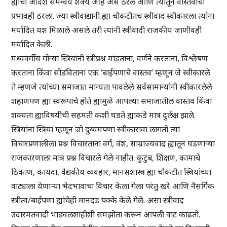
ह्यांचा आदर्श समन्वय शक्य आहे असे ठरले आणि त्यातून वास्तवाचा
प्रभावही ठरला. ज्या स्त्रीवाद्यांनी ह्या चौकटीतच स्त्रीवाद स्वीकारला त्यांना
मर्यादित यश मिळाले असले तरी त्यांनी स्त्रीवादी राजकीय जाणीवही
मर्यादित केली.
मध्यवर्गीय गोऱ्या स्त्रियांनी स्त्रीप्रश्न मांडताना, वर्णने करताना, विश्लेषण
करताना किंवा सोडविताना एक ‘बाईपणाचे वास्तव’ म्हणून जे स्वीकारले
ते म्हणजे त्यांच्या समाजात मान्यता पावलेले सर्वसामान्यांनी स्वीकारलेले
शहाणपण ह्या स्वरूपाचे होते ह्यामुळे आपल्या समाजातील वास्तव किंवा
शक्यता ह्याविषयीची सहमती कशी घडते ह्याकडे मात्र दुर्लक्ष झाले.
स्त्रियांना स्त्रिया म्हणून जो दुय्यमपणा स्वीकारावा लागतो त्या
विचारप्रणालीला प्रश्न विचारताना वर्ग, वंश, साम्राज्यवाद ह्यांतून घडणाऱ्या
राजकारणाला मात्र प्रश्न विचारले गेले नाहीत. कुटुंब, शिक्षण, कामाचे
ठिकाण, कायदा, वैद्यकीय व्यवहार, मानसशास्त्र ह्या चौकटीत स्त्रियांच्या
वाट्याला येणाऱ्या भेदभावाचा विचार केला गेला परंतु खरे आणि नैसर्गिक
स्त्रीत्व/बाईपणा ह्यांचेही मानदंड पक्के केले गेले. असा स्त्रीवाद
उदारमतवादी भांडवलशाहीशी समझोता करून आपली वाट काढतो.