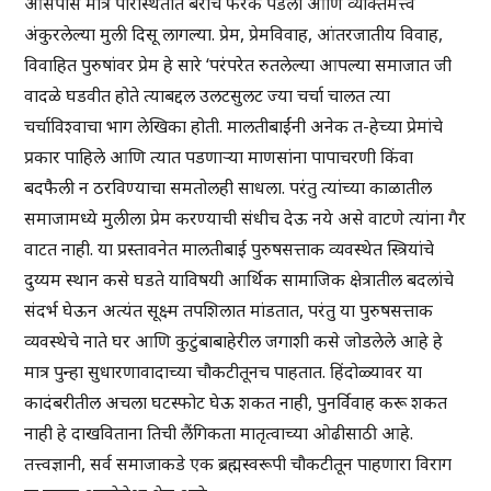
आसपास मात्र परिस्थितीत बराच फरक पडला आणि व्यक्तिमत्त्व
अंकुरलेल्या मुली दिसू लागल्या. प्रेम, प्रेमविवाह, आंतरजातीय विवाह,
विवाहित पुरुषांवर प्रेम हे सारे ‘परंपरेत रुतलेल्या आपल्या समाजात जी
वादळे घडवीत होते त्याबद्दल उलटसुलट ज्या चर्चा चालत त्या
चर्चाविश्वाचा भाग लेखिका होती. मालतीबाईंनी अनेक त-हेच्या प्रेमांचे
प्रकार पाहिले आणि त्यात पडणाऱ्या माणसांना पापाचरणी किंवा
बदफैली न ठरविण्याचा समतोलही साधला. परंतु त्यांच्या काळातील
समाजामध्ये मुलीला प्रेम करण्याची संधीच देऊ नये असे वाटणे त्यांना गैर
वाटत नाही. या प्रस्तावनेत मालतीबाई पुरुषसत्ताक व्यवस्थेत स्त्रियांचे
दुय्यम स्थान कसे घडते याविषयी आर्थिक सामाजिक क्षेत्रातील बदलांचे
संदर्भ घेऊन अत्यंत सूक्ष्म तपशिलात मांडतात, परंतु या पुरुषसत्ताक
व्यवस्थेचे नाते घर आणि कुटुंबाबाहेरील जगाशी कसे जोडलेले आहे हे
मात्र पुन्हा सुधारणावादाच्या चौकटीतूनच पाहतात. हिंदोळ्यावर या
कादंबरीतील अचला घटस्फोट घेऊ शकत नाही, पुनर्विवाह करू शकत
नाही हे दाखविताना तिची लैंगिकता मातृत्वाच्या ओढीसाठी आहे.
तत्त्वज्ञानी, सर्व समाजाकडे एक ब्रह्मस्वरूपी चौकटीतून पाहणारा विराग