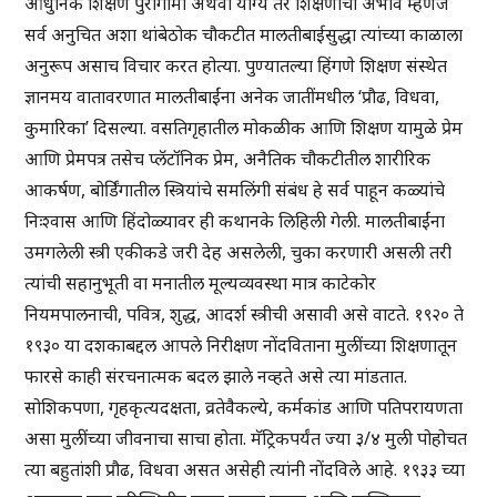
आधुनिक शिक्षण पुरोगामी अथवा योग्य तर शिक्षणाचा अभाव म्हणजे
सर्व अनुचित अशा थांबेठोक चौकटीत मालतीबाईसुद्धा त्यांच्या काळाला
अनुरूप असाच विचार करत होत्या. पुण्यातल्या हिंगणे शिक्षण संस्थेत
ज्ञानमय वातावरणात मालतीबाईंना अनेक जातींमधील ‘प्रौढ, विधवा,
कुमारिका’ दिसल्या. वसतिगृहातील मोकळीक आणि शिक्षण यामुळे प्रेम
आणि प्रेमपत्र तसेच प्लॅटॉनिक प्रेम, अनैतिक चौकटीतील शारीरिक
आकर्षण, बोर्डिंगातील स्त्रियांचे समलिंगी संबंध हे सर्व पाहून कळ्यांचे
निःश्वास आणि हिंदोळ्यावर ही कथानके लिहिली गेली. मालतीबाईंना
उमगलेली स्त्री एकीकडे जरी देह असलेली, चुका करणारी असली तरी
त्यांची सहानुभूती वा मनातील मूल्यव्यवस्था मात्र काटेकोर
नियमपालनाची, पवित्र, शुद्ध, आदर्श स्त्रीची असावी असे वाटते. १९२० ते
१९३० या दशकाबद्दल आपले निरीक्षण नोंदविताना मुलींच्या शिक्षणातून
फारसे काही संरचनात्मक बदल झाले नव्हते असे त्या मांडतात.
सोशिकपणा, गृहकृत्यदक्षता, व्रतेवैकल्ये, कर्मकांड आणि पतिपरायणता
असा मुलींच्या जीवनाचा साचा होता. मॅट्रिकपर्यंत ज्या ३/४ मुली पोहोचत
त्या बहुतांशी प्रौढ, विधवा असत असेही त्यांनी नोंदविले आहे. १९३३ च्या