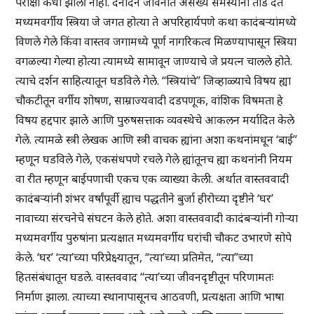
परीक्षा कधी झाली नाही. दैनंदिन जीवनात असंख्य समस्यांना तोंड देत
मध्यमवर्गीय स्त्रिया जे जगत होत्या ते अपरिहार्यपणे कथा कादंबऱ्यांमध्ये
विणले गेले किंवा वास्तव जगामध्ये पूर्ण नागरिकत्व मिळण्यापासून स्त्रिया
वगळल्या गेल्या होत्या त्यामध्ये सामावून जाण्याचे जे प्रयत्न चालले होते.
त्याचे दर्शन साहित्यातून घडविले गेले. “स्त्रियांचे” जिव्हाळ्याचे विषय ह्या
चौकटीतून वर्गीय शोषण, साम्राज्यवादी दडपणूक, वांशिक विषमता हे
विषय हद्दपार झाले आणि पुरुषसत्ताक व्यवस्थेचे आकलन मर्यादित केले
गेले. त्यामळे स्त्री लेखक आणि स्त्री वाचक ह्यांना अशा कथनांमधून ‘बाई”
म्हणून घडविले गेले, एकसंधपणे रचले गेले ह्यांतूनच ह्या कथनांनी नियम
वा रीत म्हणून बाईपणाची एकच एक व्याख्या केली. अर्थात वास्तववादी
कादंबऱ्यांनी शंभर वर्षांपूर्वी ह्याच पद्धतीने बुर्जा हीरोच्या दृष्टीने ‘घर’
नावाच्या संरचनेचे संघटन केले होते. अशा वास्तववादी कादंबऱ्यांनी गोऱ्या
मध्यमवर्गीय पुरुषांना प्रत्यक्षात मध्यमवर्गीय घरांची चौकट उभारणे सोपे
केले. ‘घर’ ‘त्या’च्या परिप्रेक्ष्यातून, “त्या’च्या प्रतिमेत, “त्या”च्या
हितसंबंधातून घडले. वास्तववाद “त्या’च्या जीवनदृष्टीतून परिणामतः
निर्माण झाला. त्याच्या स्थानापासूनच आठवणी, प्रत्यक्षता आणि भाषा