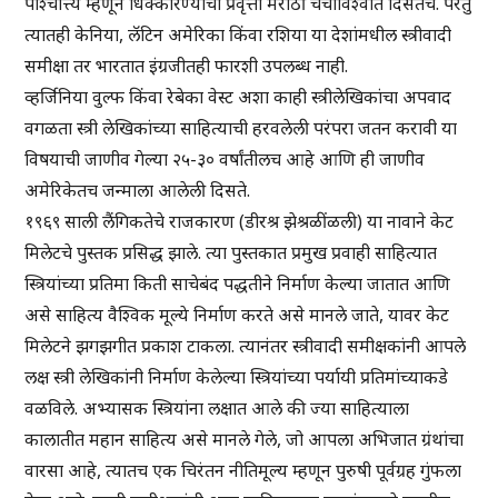
पाश्चात्त्य म्हणून धिक्कारण्याची प्रवृत्ती मराठी चर्चाविश्वात दिसतेच. परंतु
त्यातही केनिया, लॅटिन अमेरिका किंवा रशिया या देशांमधील स्त्रीवादी
समीक्षा तर भारतात इंग्रजीतही फारशी उपलब्ध नाही.
व्हर्जिनिया वुल्फ किंवा रेबेका वेस्ट अशा काही स्त्रीलेखिकांचा अपवाद
वगळता स्त्री लेखिकांच्या साहित्याची हरवलेली परंपरा जतन करावी या
विषयाची जाणीव गेल्या २५-३० वर्षांतीलच आहे आणि ही जाणीव
अमेरिकेतच जन्माला आलेली दिसते.
१९६९ साली लैंगिकतेचे राजकारण (डीरश्र झेश्रळींळली) या नावाने केट
मिलेटचे पुस्तक प्रसिद्ध झाले. त्या पुस्तकात प्रमुख प्रवाही साहित्यात
स्त्रियांच्या प्रतिमा किती साचेबंद पद्धतीने निर्माण केल्या जातात आणि
असे साहित्य वैश्विक मूल्ये निर्माण करते असे मानले जाते, यावर केट
मिलेटने झगझगीत प्रकाश टाकला. त्यानंतर स्त्रीवादी समीक्षकांनी आपले
लक्ष स्त्री लेखिकांनी निर्माण केलेल्या स्त्रियांच्या पर्यायी प्रतिमांच्याकडे
वळविले. अभ्यासक स्त्रियांना लक्षात आले की ज्या साहित्याला
कालातीत महान साहित्य असे मानले गेले, जो आपला अभिजात ग्रंथांचा
वारसा आहे, त्यातच एक चिरंतन नीतिमूल्य म्हणून पुरुषी पूर्वग्रह गुंफला