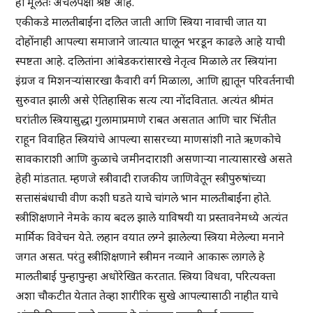
हा मूलतः अचलेपेक्षा श्रेष्ठ आहे.
एकीकडे मालतीबाईंना दलित जाती आणि स्त्रिया नावाची जात या
दोहोंनाही आपल्या समाजाने जात्यात घालून भरडून काढले आहे याची
स्पष्टता आहे. दलितांना आंबेडकरांसारखे नेतृत्व मिळाले तर स्त्रियांना
इंग्रज व मिशनऱ्यांसारखा कैवारी वर्ग मिळाला, आणि ह्यातून परिवर्तनाची
सुरुवात झाली असे ऐतिहासिक सत्य त्या नोंदवितात. अत्यंत श्रीमंत
घरांतील स्त्रियासुद्धा गुलामाप्रमाणे राबत असतात आणि चार भिंतीत
राहून विवाहित स्त्रियांचे आपल्या सासरच्या माणसांशी नाते ऋणकोचे
सावकाराशी आणि कुळाचे जमीनदाराशी असणाऱ्या नात्यासारखे असते
हेही मांडतात. म्हणजे स्त्रीवादी राजकीय जाणिवेतून स्त्रीपुरुषांच्या
सत्तासंबंधाची वीण कशी घडते याचे चांगले भान मालतीबाईंना होते.
स्त्रीशिक्षणाने नेमके काय बदल झाले याविषयी या प्रस्तावनेमध्ये अत्यंत
मार्मिक विवेचन येते. लहान वयात लग्ने झालेल्या स्त्रिया मेलेल्या मनाने
जगत असत. परंतु स्त्रीशिक्षणाने स्त्रीमन नव्याने आकारू लागले हे
मालतीबाई पुन्हापुन्हा अधोरेखित करतात. स्त्रिया विधवा, परित्यक्ता
अशा चौकटीत येतात तेव्हा शारीरिक सुखे आपल्यासाठी नाहीत याचे