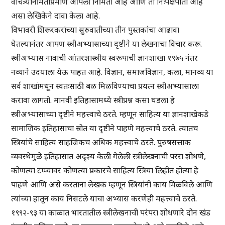
वैचित्र्यनिर्मितीप्रमाणे आपली निर्मिती आहे आणि ती निःपक्षपाती आहे
असा लेखिकेने दावा केला आहे.
विभावरी शिरूरकरांच्या सुरुवातीच्या तीन पुस्तकांचा आढावा
घेतल्यानंतर आपण स्त्रीअभ्यासाच्या दृष्टीने या लेखनाचा विचार करू.
स्त्रीअभ्यास नावाची आंतरशास्त्रीय स्वरूपाची ज्ञानशाखा १९७५ नंतर
नव्याने उदयाला येऊ पाहत आहे. विज्ञान, समाजविज्ञान, कला, मानव्य या
सर्व शाखांमधून स्वतःसाठी बळ मिळविण्याचा प्रयत्न स्त्रीअभ्यासाला
करावा लागतो. मानवी इतिहासामध्ये स्त्रीप्रश्न कसा घडला हे
स्त्रीअभ्यासाच्या दृष्टीने महत्त्वाचे ठरते. म्हणून साहित्य या ज्ञानशाखेकडे
सामाजिक इतिहासाचा स्रोत या दृष्टीने पाहणे महत्त्वाचे ठरते. त्यातच
स्त्रियांचे साहित्य साहजिकच अधिक महत्त्वाचे ठरते. पुरुषसत्ताक
व्यवस्थेमुळे इतिहासात अदृश्य केली गेलेली स्त्रीलेखनाची परंरा शोधणे,
कोणत्या टप्प्यावर कोणत्या प्रकारचे साहित्य स्त्रिया लिहीत होत्या हे
पाहणे आणि असे करताना लेखक म्हणून स्त्रियांनी काय मिळविले आणि
त्यांच्या हातून काय निसटले याचा अभ्यास करणेही महत्त्वाचे ठरते.
१९९२-९३ या काळात भारतातील स्त्रीलेखनाची परंपरा शोधणारे दोन खंड