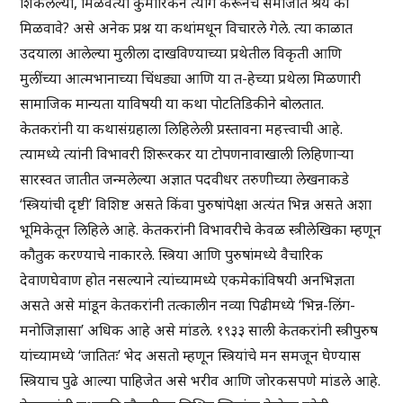
शिकलेल्या, मिळवत्या कुमारिकेने त्याग करूनच समाजात श्रेय का
मिळवावे? असे अनेक प्रश्न या कथांमधून विचारले गेले. त्या काळात
उदयाला आलेल्या मुलीला दाखविण्याच्या प्रथेतील विकृती आणि
मुलींच्या आत्मभानाच्या चिंधड्या आणि या त-हेच्या प्रथेला मिळणारी
सामाजिक मान्यता याविषयी या कथा पोटतिडिकीने बोलतात.
केतकरांनी या कथासंग्रहाला लिहिलेली प्रस्तावना महत्त्वाची आहे.
त्यामध्ये त्यांनी विभावरी शिरूरकर या टोपणनावाखाली लिहिणाऱ्या
सारस्वत जातीत जन्मलेल्या अज्ञात पदवीधर तरुणीच्या लेखनाकडे
‘स्त्रियांची दृष्टी’ विशिष्ट असते किंवा पुरुषांपेक्षा अत्यंत भिन्न असते अशा
भूमिकेतून लिहिले आहे. केतकरांनी विभावरीचे केवळ स्त्रीलेखिका म्हणून
कौतुक करण्याचे नाकारले. स्त्रिया आणि पुरुषांमध्ये वैचारिक
देवाणघेवाण होत नसल्याने त्यांच्यामध्ये एकमेकांविषयी अनभिज्ञता
असते असे मांडून केतकरांनी तत्कालीन नव्या पिढीमध्ये ‘भिन्न-लिंग-
मनोजिज्ञासा’ अधिक आहे असे मांडले. १९३३ साली केतकरांनी स्त्रीपुरुष
यांच्यामध्ये ‘जातितः’ भेद असतो म्हणून स्त्रियांचे मन समजून घेण्यास
स्त्रियाच पुढे आल्या पाहिजेत असे भरीव आणि जोरकसपणे मांडले आहे.