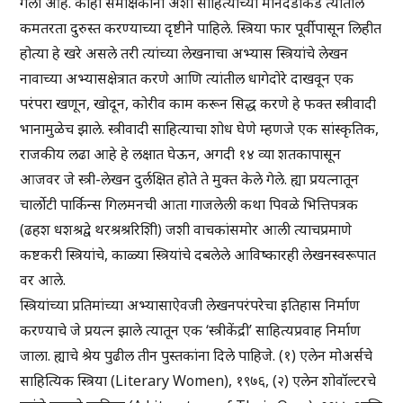
गेला आहे. काही समीक्षकांनी अशा साहित्याच्या मानदंडाकडे त्यातील
कमतरता दुरुस्त करण्याच्या दृष्टीने पाहिले. स्त्रिया फार पूर्वीपासून लिहीत
होत्या हे खरे असले तरी त्यांच्या लेखनाचा अभ्यास स्त्रियांचे लेखन
नावाच्या अभ्यासक्षेत्रात करणे आणि त्यांतील धागेदोरे दाखवून एक
परंपरा खणून, खोदून, कोरीव काम करून सिद्ध करणे हे फक्त स्त्रीवादी
भानामुळेच झाले. स्त्रीवादी साहित्याचा शोध घेणे म्हणजे एक सांस्कृतिक,
राजकीय लढा आहे हे लक्षात घेऊन, अगदी १४ व्या शतकापासून
आजवर जे स्त्री-लेखन दुर्लक्षित होते ते मुक्त केले गेले. ह्या प्रयत्नातून
चार्लोटी पार्किन्स गिलमनची आता गाजलेली कथा पिवळे भित्तिपत्रक
(ढहश धशश्रद्वे थरश्रश्ररिशिी) जशी वाचकांसमोर आली त्याचप्रमाणे
कष्टकरी स्त्रियांचे, काळ्या स्त्रियांचे दबलेले आविष्कारही लेखनस्वरूपात
वर आले.
स्त्रियांच्या प्रतिमांच्या अभ्यासाऐवजी लेखनपरंपरेचा इतिहास निर्माण
करण्याचे जे प्रयत्न झाले त्यातून एक ‘स्त्रीकेंद्री’ साहित्यप्रवाह निर्माण
जाला. ह्याचे श्रेय पुढील तीन पुस्तकांना दिले पाहिजे. (१) एलेन मोअर्सचे
साहित्यिक स्त्रिया (Literary Women), १९७६, (२) एलेन शोवॉल्टरचे