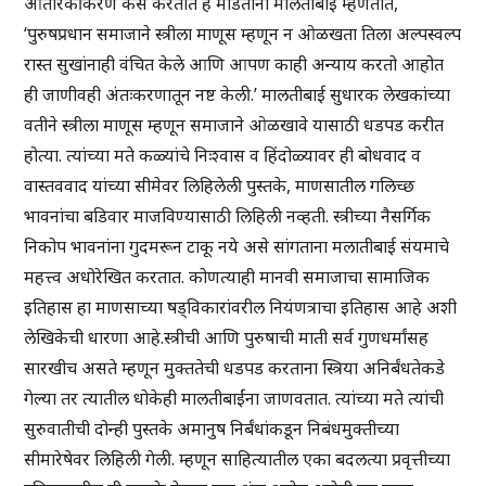
आंतरिकीकरण कसे करतात हे मांडताना मालतीबाई म्हणतात,
‘पुरुषप्रधान समाजाने स्त्रीला माणूस म्हणून न ओळखता तिला अल्पस्वल्प
रास्त सुखांनाही वंचित केले आणि आपण काही अन्याय करतो आहोत
ही जाणीवही अंतःकरणातून नष्ट केली.’ मालतीबाई सुधारक लेखकांच्या
वतीने स्त्रीला माणूस म्हणून समाजाने ओळखावे यासाठी धडपड करीत
होत्या. त्यांच्या मते कळ्यांचे निःश्वास व हिंदोळ्यावर ही बोधवाद व
वास्तववाद यांच्या सीमेवर लिहिलेली पुस्तके, माणसातील गलिच्छ
भावनांचा बडिवार माजविण्यासाठी लिहिली नव्हती. स्त्रीच्या नैसर्गिक
निकोप भावनांना गुदमरून टाकू नये असे सांगताना मलातीबाई संयमाचे
महत्त्व अधोरेखित करतात. कोणत्याही मानवी समाजाचा सामाजिक
इतिहास हा माणसाच्या षड्विकारांवरील नियंणत्राचा इतिहास आहे अशी
लेखिकेची धारणा आहे.स्त्रीची आणि पुरुषाची माती सर्व गुणधर्मांसह
सारखीच असते म्हणून मुक्ततेची धडपड करताना स्त्रिया अनिर्बंधतेकडे
गेल्या तर त्यातील धोकेही मालतीबाईंना जाणवतात. त्यांच्या मते त्यांची
सुरुवातीची दोन्ही पुस्तके अमानुष निर्बंधांकडून निबंधमुक्तीच्या
सीमारेषेवर लिहिली गेली. म्हणून साहित्यातील एका बदलत्या प्रवृत्तीच्या