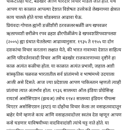
चौकटीतही धीट, बंडखोर आणि धारदार विचार मांडले जात होते. येथे
आपण या काळात आपल्या देशात विशेषतः उत्तरेकडे लेखनाच्या क्षेत्रात
काय चालले होते याचा थोडक्यात आढावा घेऊ.
प्रियंवदा गोपाल ह्यांनी ङळींशीरी ठरवळलरश्रळीी ळप खपवळर
ऋलापवशी छरींळेप रपव ढहश ढीरपीळींळेप ढे खपवशशिपवशपलश
(२००५) ह्या ग्रंथात घेतलेल्या आढाव्यानुसार. १९३५ ते १९५५ या दोन
दशकांचा विचार करताना लक्षात येते, की भारत नावाच्या देशात साहित्य
आणि परिवर्तनावादी विचार आणि बंडखोर राजकारणाच्या दृष्टीने हा
काळ अत्यंत कळीचा होता. या काळात अत्यंत प्रभावी, जहाल अशी
सांस्कृतिक चळवळ भारतातील सर्व प्रांतांमध्ये व भाषांमध्ये उदयाला
आली असे दिसते. आज ज्या प्रदेशाला आपण पाकिस्तान म्हणतो त्याही
प्रांतांचा त्यात अंतर्भाव होता. १९३६ सालच्या ऑल इंडिया प्रोग्रेसिव्ह
रायटर्स असोसिएशन (झथअ) तसेच १९४२ सालच्या इंडियन पीपल्स
थिएटर असोसिएशन (इप्टा) या दोहोंचा विचार केला तर वसाहतवादातून
बाहेर येणे म्हणजे काय आणि वसाहतवादोत्तर स्वतंत्र देश म्हणून आपण
कसे घडणार याविषयीच्या वादविवादांशी त्यांचे घट्ट नाते होते. या