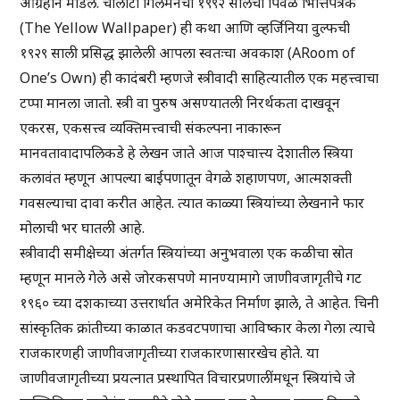
आग्रहाने मांडले. चार्लोटी गिलमनची १९९२ सालची पिवळे भित्तिपत्रक
(The Yellow Wallpaper) ही कथा आणि व्हर्जिनिया वुल्फची
१९२९ साली प्रसिद्ध झालेली आपला स्वतःचा अवकाश (ARoom of
One’s Own) ही कादंबरी म्हणजे स्त्रीवादी साहित्यातील एक महत्त्वाचा
टप्पा मानला जातो. स्त्री वा पुरुष असण्यातली निरर्थकता दाखवून
एकरस, एकसत्त्व व्यक्तिमत्त्वाची संकल्पना नाकारून
मानवतावादापलिकडे हे लेखन जाते आज पाश्चात्त्य देशातील स्त्रिया
कलावंत म्हणून आपल्या बाईपणातून वेगळे शहाणपण, आत्मशक्ती
गवसल्याचा दावा करीत आहेत. त्यात काळ्या स्त्रियांच्या लेखनाने फार
मोलाची भर घातली आहे.
स्त्रीवादी समीक्षेच्या अंतर्गत स्त्रियांच्या अनुभवाला एक कळीचा स्रोत
म्हणून मानले गेले असे जोरकसपणे मानण्यामागे जाणीवजागृतीचे गट
१९६० च्या दशकाच्या उत्तरार्धात अमेरिकेत निर्माण झाले, ते आहेत. चिनी
सांस्कृतिक क्रांतीच्या काळात कडवटपणाचा आविष्कार केला गेला त्याचे
राजकारणही जाणीवजागृतीच्या राजकारणासारखेच होते. या
जाणीवजागृतीच्या प्रयत्नात प्रस्थापित विचारप्रणालींमधून स्त्रियांचे जे