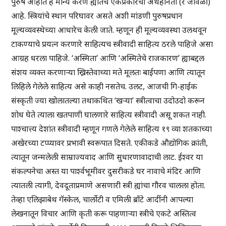
पुरुष आहोत हे मान्य करणे ह्यातच एकप्रकारची अर्थहीनता (र जीवळीं)
आहे. स्त्रियांचे स्थान परिघावर असते अशी मांडणी पुरुषप्रधान
मूल्यव्यवस्थेच्या आधारेच केली जाते. म्हणून ही मूल्यव्यवस्था उलथवून
टाकण्याचे प्रयत्न करणारे साहित्यच स्त्रीवादी साहित्य ठरले पाहिजे असा
आग्रह धरला पाहिजे. ‘अस्मिता’ आणि ‘अस्मितेचे राजकारण’ ह्याबद्दल
संशय व्यक्त करणाऱ्या ख्रिस्तेवाच्या मते मूलतः बाईपणा आणि त्यातून
लिहिले गेलेले साहित्य असे काही नसतेच. उलट, आजची गि-हाईक
संस्कृती ज्या खोलातल्या तथाकथित ‘खऱ्या’ स्त्रीत्वाचा उदोउदो करून
शोध घेते त्याला खतपाणी घालणारे साहित्य स्त्रीवादी असू शकत नाही.
पाश्चात्त्य देशांत स्त्रीवादी म्हणून गणले गेलेले साहित्य १९ व्या शतकाच्या
अखेरच्या टप्प्यावर प्रभावी स्वरूपात दिसते. एकीकडे औद्योगिक क्रांती,
त्यातून जन्मलेली साम्राज्यवाद आणि सुधारणावादाची लाट. ईश्वर या
संकल्पनेचा अस्त या पार्श्वभूमीवर दुसरीकडे घर नावाचे मंदिर आणि
त्यातली त्यागी, देवदूताप्रमाणे असणारी स्त्री ह्यांचा गौरव चालला होता.
तेव्हा एलिझाबेथ गॅस्केल, चार्लोटी व एमिली ब्राँटे आदींनी आपल्या
लेखनातून विचार आणि कृती करू पाहणाऱ्या स्त्रीचे एकटे अस्तित्व