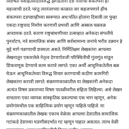
विशेषतः वसाहतवादाविरुद्ध झगडताना देश नावाची संकल्पना ही
महत्त्वाची ठरते. परंतु त्यानंतरच्या काळात जर सहजपणाने हीच
संकल्पना दडपशाहीच्या स्वरूपात अध:पतित होताना दिसली तर पुन्हा
एकदा राष्ट्रवाद निर्माण करणारी प्रभावी आणि अस्सल चळवळ
आवश्यक ठरते. कारण राष्ट्रबांधणीच्या उत्साहात अनेकदा संपत्तीचे
पुनर्वाटप, नवे सामाजिक संबंध आणि सर्वसामान्य जनांचे भरीव उन्नयन हे
मुद्दे मागे पडण्याची शक्यता असते. निर्मितिक्षम लेखकांना आपल्या
लेखनातून एकारलेले नेतृत्व देण्याऐवजी परिस्थितीची गुंतागुंत मांडून
शिकवणूक देण्याचे काम करावे लागते. एका अर्थी आधुनिकतेतील बळ
घेऊन आधुनिकतेच्या विरुद्ध विचार करण्याची कठीण कामगिरी
लेखकांना करावी लागते. संक्रमणकाळातील या लेखकांनी अनेकदा
अत्यंत विषम प्रकारच्या विषम पातळीवरील संहिता लिहिल्या. असे लेखन
वाचताना एका व्यापक सांस्कृतिक प्रकल्पाचा एक भाग म्हणून, अनेक
प्रयोगांमधील एक साहित्यिक प्रयोग म्हणून पाहिले पाहिजे. या
संक्रमणकाळातील लेखक एकाच वेळेला आपल्या देशातील सामाजिक
गटांकडे देशाच्या घडणीसंदर्भात गट म्हणून पाहात असतात. त्याच वेळी