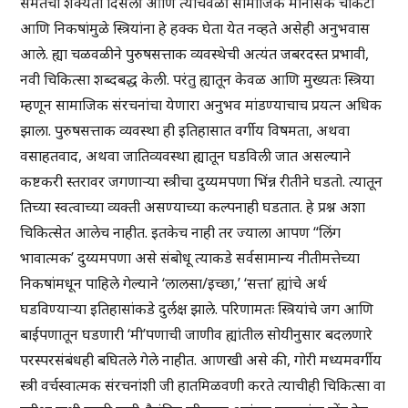
समतेची शक्यता दिसली आणि त्याचवेळी सामाजिक मानसिक चौकटी
आणि निकषांमुळे स्त्रियांना हे हक्क घेता येत नव्हते असेही अनुभवास
आले. ह्या चळवळीने पुरुषसत्ताक व्यवस्थेची अत्यंत जबरदस्त प्रभावी,
नवी चिकित्सा शब्दबद्ध केली. परंतु ह्यातून केवळ आणि मुख्यतः स्त्रिया
म्हणून सामाजिक संरचनांचा येणारा अनुभव मांडण्याचाच प्रयत्न अधिक
झाला. पुरुषसत्ताक व्यवस्था ही इतिहासात वर्गीय विषमता, अथवा
वसाहतवाद, अथवा जातिव्यवस्था ह्यातून घडविली जात असल्याने
कष्टकरी स्तरावर जगणाऱ्या स्त्रीचा दुय्यमपणा भिंन्न रीतीने घडतो. त्यातून
तिच्या स्वत्वाच्या व्यक्ती असण्याच्या कल्पनाही घडतात. हे प्रश्न अशा
चिकित्सेत आलेच नाहीत. इतकेच नाही तर ज्याला आपण “लिंग
भावात्मक’ दुय्यमपणा असे संबोधू त्याकडे सर्वसामान्य नीतीमत्तेच्या
निकषांमधून पाहिले गेल्याने ‘लालसा/इच्छा,’ ‘सत्ता’ ह्यांचे अर्थ
घडविण्याऱ्या इतिहासांकडे दुर्लक्ष झाले. परिणामतः स्त्रियांचे जग आणि
बाईपणातून घडणारी ‘मी’पणाची जाणीव ह्यांतील सोयीनुसार बदलणारे
परस्परसंबंधही बघितले गेले नाहीत. आणखी असे की, गोरी मध्यमवर्गीय
स्त्री वर्चस्वात्मक संरचनांशी जी हातमिळवणी करते त्याचीही चिकित्सा वा