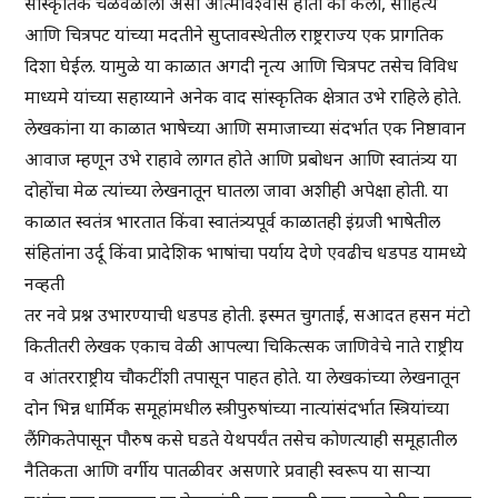
सांस्कृतिक चळवळीला असा आत्मविश्वास होता की कला, साहित्य
आणि चित्रपट यांच्या मदतीने सुप्तावस्थेतील राष्ट्रराज्य एक प्रागतिक
दिशा घेईल. यामुळे या काळात अगदी नृत्य आणि चित्रपट तसेच विविध
माध्यमे यांच्या सहाय्याने अनेक वाद सांस्कृतिक क्षेत्रात उभे राहिले होते.
लेखकांना या काळात भाषेच्या आणि समाजाच्या संदर्भात एक निष्ठावान
आवाज म्हणून उभे राहावे लागत होते आणि प्रबोधन आणि स्वातंत्र्य या
दोहोंचा मेळ त्यांच्या लेखनातून घातला जावा अशीही अपेक्षा होती. या
काळात स्वतंत्र भारतात किंवा स्वातंत्र्यपूर्व काळातही इंग्रजी भाषेतील
संहितांना उर्दू किंवा प्रादेशिक भाषांचा पर्याय देणे एवढीच धडपड यामध्ये
नव्हती
तर नवे प्रश्न उभारण्याची धडपड होती. इस्मत चुगताई, सआदत हसन मंटो
कितीतरी लेखक एकाच वेळी आपल्या चिकित्सक जाणिवेचे नाते राष्ट्रीय
व आंतरराष्ट्रीय चौकटींशी तपासून पाहत होते. या लेखकांच्या लेखनातून
दोन भिन्न धार्मिक समूहांमधील स्त्रीपुरुषांच्या नात्यांसंदर्भात स्त्रियांच्या
लैंगिकतेपासून पौरुष कसे घडते येथपर्यंत तसेच कोणत्याही समूहातील
नैतिकता आणि वर्गीय पातळीवर असणारे प्रवाही स्वरूप या साऱ्या