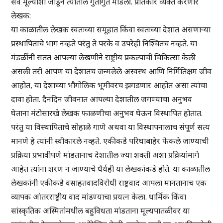
सर्व मूल्यांशी जोडून त्यातील गुंतागुंत मांडली. प्रतिकार व्यक्त करणारे
लेखक:
या काळातील लेखक स्वतःच्या समूहात किंवा स्वतःच्या देशात असणाऱ्या
प्रस्थापिताचे भाग नव्हते परंतु ते परके व उपरेही निश्चितच नव्हते. या
मंडळींनी सतत आपल्या लेखणीने राष्ट्रीय प्रकल्पांची चिकित्सा केली
असली तरी आपण या देशातच जन्मलेले अस्वस्थ आणि निर्मितिक्षम जीव
आहोत, या देशाच्या भौगोलिक भूमीवरच झगडणार आहोत असा त्यांचा
दावा होता. दैनंदिन जीवनात आपल्या देशातील जगण्याचा अनुभव
घेताना मंटोसारखे लेखक फाळणीचा अनुभव घेऊन विस्थापित होतात.
परंतु या विस्थापिताचे सोहाळे गाणे अथवा या विस्थापनालाच संपूर्ण सत्य
मानणे हे त्यांनी स्वीकारले नव्हते. एकीकडे परिघाबाहेर फेकले जाण्याची
प्रक्रिया प्रभावीपणे मांडतानाच देशातील ज्या शक्ती अशा प्रक्रियांमागे
आहेत त्यांना शरण न जाण्याचे धैर्यही या लेखकांकडे होते. या काळातील
लेखकांनी एकीकडे वसाहतवादविरोधी राष्ट्रवाद आपला मानतानाच एक
व्यापक आंतरराष्ट्रीय वाद मांडण्याचा प्रयत्न केला. धार्मिक किंवा
सांस्कृतिक अस्मितांमधील बहुविधता मांडताना मूल्यपातळीवर या