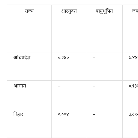
राज्य
क्षारयुक्त
वायुधूपित
जल
आंध्रप्रदेश
०.२४०
–
७.४
आसाम
–
–
०.९३
बिहार
०.००४
–
३.८९