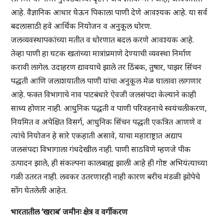
आहे. वैज्ञानिक आधार घेऊन पिकाला पाणी देणे आवश्यक आहे. या सर्व
बदलासाठी हवे आर्थिक नियोजन व अनुकूल धोरण.
जलव्यवस्थापकांच्या मतीत व धोरणात बदल करणे आवश्यक आहे.
तेव्हा पाणी हा घटक खतांच्या मात्रांप्रमाणे देण्याची व्यवस्था निर्माण
करावी लागेल. उदाहरण द्यावयाचे झाले तर ठिंबक, तुषार, पाझर सिंचन
पद्धती आणि जलाशयातील पाणी यांचा अनुकूल मेळ घालावा लागणार
आहे. फक्त विभागाचे नाव पाटबंधारे ऐवजी जलसंपदा केल्याने काही
साध्य होणार नाही. आधुनिक पद्धती व पाणी परिवहनाचे स्वयंचलीकरण,
नियमित व अपेक्षित विसर्ग, आधुनिक सिंचन पद्धती एकत्रित आणणे व
त्यांचे नियोजन हे सारे एकहाती असावे, याचा महाराष्ट्रात अद्याप
जलसंपदा विभागाला गंधदेखील नाही. पाणी साठविणे म्हणजे पीक
उत्पादन झाले, ही संकल्पना कालबाह्य झाली आहे ही गोष्ट अभियंत्याच्या
गळी उतरत नाही. लवकर उतरणारही नाही कारण बरीच मंडळी झोपेचे
सोंग घेतलेली आहेत.
भारतातील ‘खराब’ जमीनः क्षेत्र व वर्गीकरण