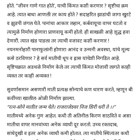
होते. “जीवन गाणे गात होते’, याची किंमत कशी करणार ? सृष्टीचा क्रम
आहे. त्यात बाधा आणली तर काय होते ? सदाहरित झाडांची जागा खुरटे
व झुडपी जंगल घेते. पानांचा आकार लहान, कर्बवायूचा वापर घटतो व
त्यामुळे निर्माण होणारा प्राणवायू कमी होतो. ही साखळी आहे शुद्ध हवा
देणारी. त्यात खंड पाडला तर त्याची वजावट कशी करणार !
नयनमनोहारी पानाफुलांनी होणारा आनंद व उन्मनी अवस्था, यांचे मूल्य
कसे ठरविणार ? हे सर्व मातीची धूप व ह्रास यांचेशी निगडित आहे.
सृष्टिचक्रात अडथळे निर्माण केले तर त्याची किंमत मोजावी लागते काही
व्यक्त तर काही अव्यक्त !
सुवर्णासमान असणारी माती प्रत्यक्ष सोन्याचे कण धारण करते, म्हणून बी
कवींच्या खालील ओळी निर्माण झाल्या.
“रत्न-सोने मातीत जन्म घेते। राजराजेश्वर निज शिरी धरी ते ।।”
मातीमध्ये अनेक गुण आहेत. कधी ती अतिनील किरण साठविते व असा
मातीचा वापर मानवांच्या अनेक व्याधी दूर करतो. उच्च रक्तदाब,
सांधेदुखी व इतर अनेक व्याधी कमी होतात. त्या मातीचे स्थित्यंतर कधी