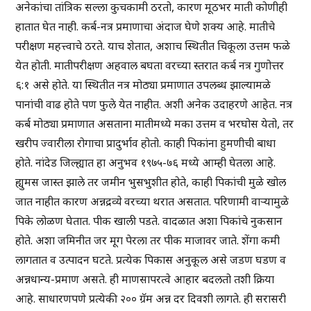
अनेकांचा तांत्रिक सल्ला कुचकामी ठरतो, कारण मूठभर माती कोणीही
हातात घेत नाही. कर्ब-नत्र प्रमाणाचा अंदाज घेणे शक्य आहे. मातीचे
परीक्षण महत्त्वाचे ठरते. याच शेतात, अशाच स्थितीत चिकूला उत्तम फळे
येत होती. मातीपरीक्षण अहवाल बघता वरच्या स्तरात कर्ब नत्र गुणोत्तर
६:१ असे होते. या स्थितीत नत्र मोठ्या प्रमाणात उपलब्ध झाल्यामळे
पानांची वाढ होते पण फुले येत नाहीत. अशी अनेक उदाहरणे आहेत. नत्र
कर्ब मोठ्या प्रमाणात असताना मातीमध्ये मका उत्तम व भरघोस येतो, तर
खरीप ज्वारीला रोगाचा प्रादुर्भाव होतो. काही पिकांना हुमणीची बाधा
होते. नांदेड जिल्ह्यात हा अनुभव १९७५-७६ मध्ये आम्ही घेतला आहे.
ह्युमस जास्त झाले तर जमीन भुसभुशीत होते, काही पिकांची मुळे खोल
जात नाहीत कारण अन्नद्रव्ये वरच्या थरात असतात. परिणामी वाऱ्यामुळे
पिके लोळण घेतात. पीक खाली पडते. वादळात अशा पिकांचे नुकसान
होते. अशा जमिनीत जर मूग पेरला तर पीक माजावर जाते. शेंगा कमी
लागतात व उत्पादन घटते. प्रत्येक पिकास अनुकूल असे जडण घडण व
अन्नधान्य-प्रमाण असते. ही माणसापरत्वे आहार बदलतो तशी क्रिया
आहे. साधारणपणे प्रत्येकी २०० ग्रॅम अन्न दर दिवशी लागते. ही सरासरी