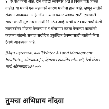
४० रु.पेक्षा कमी आहे. दोन वेळेला लागणारे अन्न ते विकत घेऊ शकत
नाहीत. या मागचे एक महत्त्वाचे कारण मातीचा ह्रास आहे. म्हणून मातीचे
संवर्धन आवश्यक आहे. जीवन उत्तम प्रकारे जगण्यासाठी लागणारी
साधनसंपत्ती मुळातच मातीशी निगडित आहे. याची थोडक्यात चर्चा केली.
त्याचबरोबर मोजता येणाऱ्या व न मोजमाप करता येणाऱ्या घटकांची
कल्पना मांडली. समाज सदोदित प्रफुल्लित ठेवण्यासाठी मातीची निगा
ठेवणे आवश्यक आहे.
[निवृत्त सहसंचालक, वाल्मी(Water & Land Managment
Institute), औरंगाबाद.] २, हिराखान हाऊसिंग सोसायटी, रेल्वे स्टेशन
मार्ग, औरंगाबाद ४३१ ००५.
तुमचा अभिप्राय नोंदवा