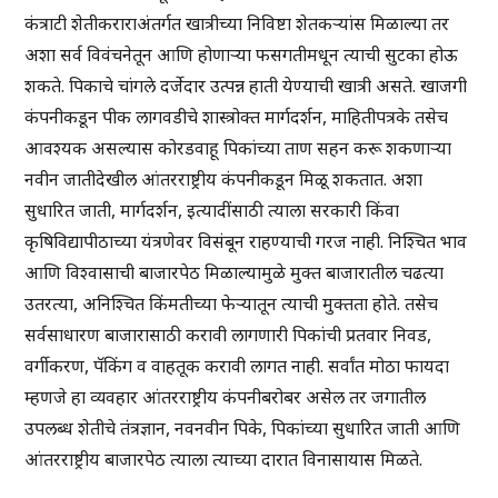
कंत्राटी शेतीकराराअंतर्गत खात्रीच्या निविष्टा शेतकऱ्यांस मिळाल्या तर
अशा सर्व विवंचनेतून आणि होणाऱ्या फसगतीमधून त्याची सुटका होऊ
शकते. पिकाचे चांगले दर्जेदार उत्पन्न हाती येण्याची खात्री असते. खाजगी
कंपनीकडून पीक लागवडीचे शास्त्रोक्त मार्गदर्शन, माहितीपत्रके तसेच
आवश्यक असल्यास कोरडवाहू पिकांच्या ताण सहन करू शकणाऱ्या
नवीन जातीदेखील आंतरराष्ट्रीय कंपनीकडून मिळू शकतात. अशा
सुधारित जाती, मार्गदर्शन, इत्यादींसाठी त्याला सरकारी किंवा
कृषिविद्यापीठाच्या यंत्रणेवर विसंबून राहण्याची गरज नाही. निश्चित भाव
आणि विश्वासाची बाजारपेठ मिळाल्यामुळे मुक्त बाजारातील चढत्या
उतरत्या, अनिश्चित किंमतीच्या फेऱ्यातून त्याची मुक्तता होते. तसेच
सर्वसाधारण बाजारासाठी करावी लागणारी पिकांची प्रतवार निवड,
वर्गीकरण, पॅकिंग व वाहतूक करावी लागत नाही. सर्वांत मोठा फायदा
म्हणजे हा व्यवहार आंतरराष्ट्रीय कंपनीबरोबर असेल तर जगातील
उपलब्ध शेतीचे तंत्रज्ञान, नवनवीन पिके, पिकांच्या सुधारित जाती आणि
आंतरराष्ट्रीय बाजारपेठ त्याला त्याच्या दारात विनासायास मिळते.