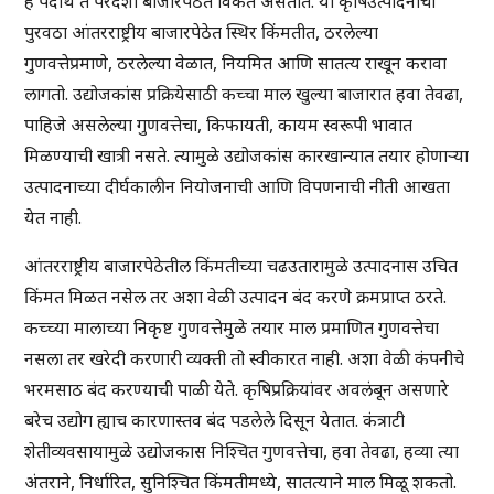
हे पदार्थ ते परदेशी बाजारपेठेत विकत असतात. या कृषिउत्पादनाचा
पुरवठा आंतरराष्ट्रीय बाजारपेठेत स्थिर किंमतीत, ठरलेल्या
गुणवत्तेप्रमाणे, ठरलेल्या वेळात, नियमित आणि सातत्य राखून करावा
लागतो. उद्योजकांस प्रक्रियेसाठी कच्चा माल खुल्या बाजारात हवा तेवढा,
पाहिजे असलेल्या गुणवत्तेचा, किफायती, कायम स्वरूपी भावात
मिळण्याची खात्री नसते. त्यामुळे उद्योजकांस कारखान्यात तयार होणाऱ्या
उत्पादनाच्या दीर्घकालीन नियोजनाची आणि विपणनाची नीती आखता
येत नाही.
आंतरराष्ट्रीय बाजारपेठेतील किंमतीच्या चढउतारामुळे उत्पादनास उचित
किंमत मिळत नसेल तर अशा वेळी उत्पादन बंद करणे क्रमप्राप्त ठरते.
कच्च्या मालाच्या निकृष्ट गुणवत्तेमुळे तयार माल प्रमाणित गुणवत्तेचा
नसला तर खरेदी करणारी व्यक्ती तो स्वीकारत नाही. अशा वेळी कंपनीचे
भरमसाठ बंद करण्याची पाळी येते. कृषिप्रक्रियांवर अवलंबून असणारे
बरेच उद्योग ह्याच कारणास्तव बंद पडलेले दिसून येतात. कंत्राटी
शेतीव्यवसायामुळे उद्योजकास निश्चित गुणवत्तेचा, हवा तेवढा, हव्या त्या
अंतराने, निर्धारित, सुनिश्चित किंमतीमध्ये, सातत्याने माल मिळू शकतो.