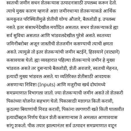
स्वतःची जमीन सधन शेतकऱ्यास उत्पादनासाठी उपलब्ध करून देतो.
त्याचे मुख्य कारण म्हणजे अशा जमीनधाऱ्या शेतकऱ्याकडे आर्थिक
कमकुवत परिस्थितीमुळे शेतीची योग्य औजारे, बैलजोडी इ. उपलब्ध
नसते. इतर संसाधनेदेखील मर्यादित असतात. सधन शेतकऱ्याकडे ह्या
सर्व सुविधा असतात आणि भांडवलदेखील पुरेसे असते. स्वतःच्या
जमिनीबरोबर अजून जास्तीची शेतजमीन कसण्याची त्याची क्षमता
असते. त्यामुळे तो इतर शेतकऱ्यांची जमीन बटईने, हिश्श्याने (वाट्याने)
कसावयास घेतो. ह्या व्यवहारात पहिल्या शेतकऱ्याचे जमीन हे मुख्य
भांडवल असते तर दुसऱ्याचे बैलजोडी, शेती अवजारे, स्वतःची मेहनत,
इत्यादी मुख्य भांडवल असते. या व्यतिरिक्त शेतीसाठी आवश्यक
असणाऱ्या निविष्टा (Inputs) आणि मजुरीचा खर्च दोघांमध्ये
समप्रमाणात विभागला जातो. ज्या शेतकऱ्याची जमीन असते तो शेतकरी
पिकांच्या योजनेत सहभाग घेतो. पिकासाठी मशागत किती करावी,
कुठल्या बियाणांची निवड करावी, पिकांना लागणारी खते किती घालावीत
इत्यादींबद्दल निर्णय घेऊन शेती कसणाऱ्यास ते अमलात आणावयास
सांगू शकतो. पीक तयार झाल्यानंतर सर्व उत्पादन समप्रमाणात वाटून