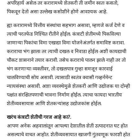
अपरिहार्य असेल तर करारामध्ये शेतकरी ती जमीन स्वतः कसतो,
पिकवून देतो असा उल्लेख कसोशीने होणे आवश्यक आहे.
ह्या करारामध्ये वित्तीय संस्थांचा सहभाग असावा, म्हणजे कर्ज देणे व
त्याची परतफेड निश्चित रीतीने होईल. कंत्राटी शेतीमध्ये पिकविल्या
जाणाऱ्या पिकांचा विमा एखाद्या विमा योजनेअंतर्गत समाविष्ट करावा.
कराराचा भंग झाला तर त्याची दखल व निवाडा होईल अशी कायद्याची
चौकट शासनाने तयार करावी. तसेच कराराचे पालन झाले नाही तर तो
भंग करणाऱ्या व्यक्तीवर, तो दखलपात्र गुन्हा समजून कारवाई
चालविण्याची सोय असावी. त्यासाठी स्वतंत्र क्वासी गव्हर्नमेन्ट
न्यायसंस्था असावी. अशा व्यवस्थेमुळे शेतकरी आणि उद्योजक या दोन्ही
पक्षांत संरक्षितपणाची भावना निर्माण होईल. त्याचा फायदा भारतीय
शेतीव्यवसायास आणि शेतकऱ्यांसह उद्योजकांस होईल.
खरंच कंत्राटी शेतीची गरज आहे का?.
आपण अनेक अहवालांतून आपल्या देशातील शेती उत्पादनात घट होत
असल्याचे वाचत आहोत. शेतीव्यवसायात खाजगी गुंतवणूक फारशी होत