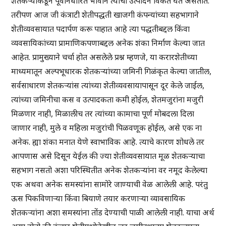
शेतकऱ्यांकडून पूर्वनिर्धारित भावाने त्यांची उत्पादने विकत घेत असतात.
तरीपण आज जी कंत्राटी शेतीपद्धती खाजगी कंपन्यांच्या सहभागाने
शेतीव्यवसायात पदार्पण करू पाहात आहे त्या पद्धतीबद्दल किंवा
व्यवसायिकांच्या प्रामाणिकपणाबद्दल अनेक शंका निर्माण केल्या जात
आहेत. प्रामुख्याने चर्चा होत असलेले प्रश्न म्हणजे, या करारशेतीच्या
माध्यमातून अल्पभूधारक शेतकऱ्यांच्या जमिनी गिळंकृत केल्या जातील,
सर्वसाधारण शेतकऱ्यांस त्यांच्या शेतीव्यवसायापासून दूर केले जाईल,
त्यांच्या जमिनीचा कस व उत्पादकता कमी होईल, शेतमजुरांना मजुरी
मिळणार नाही, मिळालीच तर त्यांच्या कामाचा पूर्ण मोबदला दिला
जाणार नाही, मुले व महिला मजुरांची पिळवणूक होईल, असे एक ना
अनेक. ह्या शंका मनात येणे स्वाभाविक आहे. त्याचे कारण शोधले तर
आपणास असे दिसून येईल की ज्या शेतीव्यवसायात मूळ शेतकऱ्याचा
सहभाग नसतो अशा परिस्थितीत अनेक शेतकऱ्यांना वर नमूद केलेल्या
एक अथवा अनेक समस्यांना सामोरे जाण्याची वेळ आलेली आहे. परंतु
ऊस पिकविणाऱ्या किंवा बियाणे तयार करणाऱ्या व्यावसायिक
शेतकऱ्यांना अशा समस्यांना तोंड देण्याची पाळी आलेली नाही. याचा अर्थ