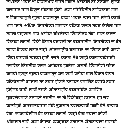
निर्धारित भावापेक्षा बाजारभाव जास्त मिळत असतील तर शेतकरी खुल्या
बाजारांत माल विकून मोकळा होतो. अशा परिस्थितीत उद्योजकास माल
न मिळाल्यामुळे खुल्या बाजारातून चढ्या भावात त्यास माल खरेदी करणे
भाग पडते. अधिक किंमतीच्या मालावर प्रक्रिया करून तयार केलेला माल
त्याला ग्राहकास मात्र अगोदर बांधलेल्या किंमतीतच तोटा सहन करून
विकावा लागतो. विक्री किंमत वाढवली तर बाजारातील किंमतीच्या स्पर्धेत
त्याचा टिकाव लागत नाही. आंतरराष्ट्रीय बाजारात तर किंमत कमी करणे
किंवा वाढवणे त्याच्या हाती नसते, कारण तेथे काही कालमर्यादेसाठी
ठराविक किंमतीचा करार अगोदरच झालेला असतो. किंमतीशी सांगड
बसावी म्हणून खुल्या बाजारातून जरा कमी प्रतीचा माल विकत घेऊन
प्रक्रियेसाठी वापरला तर तयार होणारे उत्पादन प्रमाणित दर्जाचे तयार
होईलच याची खात्री नसते. आंतरराष्ट्रीय बाजारपेठेत प्रमाणित
गुणवत्तेप्रमाणे उत्पादने नसतील तर ती विक्रीबाह्य ठरतात. ह्या सर्व
घटनांमुळे कारखानदारांस मोठे नुकसान उचलण्याची पाळी येते. बऱ्याच
वेळा उपक्रमदेखील बंद करावा लागतो. काही वेळा ज्यांना कोणी
ओळखत नाही अशा कंपन्या व्यवहारात उतरतात. शेतकऱ्यांना महागडे