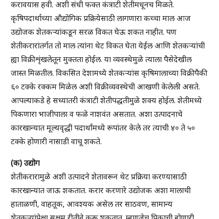
करावयास हवी. अशी संधी फक्त कंत्राटी शेतीमधूनच मिळते.
कृषिपदार्थाच्या औद्योगिक प्रक्रियेसाठी लागणारा कच्चा माल आज
उद्योजक शेतकऱ्यांकडून सरळ विकत घेऊ शकत नाहीत. पण
शेतीकरारांतर्गत तो माल त्यांना थेट विकत घेता येईल आणि शेतकऱ्यांची
ह्या विक्रीशृंखलेतून मुक्तता होईल. या व्यवस्थेमुळे त्याला पैसेदेखील
जास्त मिळतील. विकसित देशामध्ये शेतकऱ्यांस कृषिमालाच्या विक्रीपैकी
६० टक्के रक्कम मिळेल अशी विक्रीव्यवस्थेची आखणी केलेली असते.
आपल्याकडे हे सध्यातरी कंत्राटी शेतीपद्धतीमुळे शक्य होईल. शेतीमध्ये
पिकणारा भाजीपाला व फळे नाशवंत असतात. अशा उत्पादनाचे
कारखान्यात मूल्यवृद्धी पदार्थांमध्ये रूपांतर केले तर त्याची ४० ते ५०
टक्के होणारी नासाडी वाचू शकते.
(क) उद्योग
शेतीकरारामुळे अशी उत्पादने शेतावरून थेट प्रक्रिया करण्यासाठी
कारखान्यात जाऊ शकतात. करार करणारे उद्योजक अशा मालाची
हाताळणी, वाहतूक, आवश्यक असेल तर साठवण, सामान्य
शेतकऱ्यांपेक्षा सक्षम रीतीने करू शकतात. म्हणजेच पिकाची होणारी