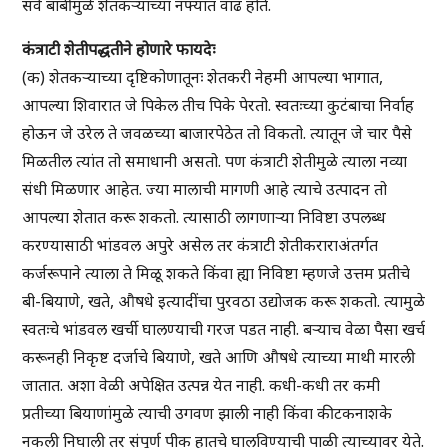
सर्व बाबींमुळे शेतकऱ्याच्या नफ्यात वाढ होते.
कंत्राटी शेतीपद्धतीने होणारे फायदेः
(क) शेतकऱ्याच्या दृष्टिकोणातूनः शेतकरी नेहमी आपल्या भागात,
आपल्या शिवारात जे पिकेल तीच पिके पेरतो. स्वतःच्या कुटंबाचा निर्वाह
होऊन जे उरेल ते जवळच्या बाजारपेठेत तो विकतो. त्यातून जे चार पैसे
मिळतील त्यांत तो समाधानी असतो. पण कंत्राटी शेतीमुळे त्याला नव्या
संधी मिळणार आहेत. ज्या मालाची मागणी आहे त्याचे उत्पादन तो
आपल्या शेतात करू शकतो. त्यासाठी लागणाऱ्या निविष्टा उपलब्ध
करण्यासाठी भांडवल अपुरे असेल तर कंत्राटी शेतीकराराअंतर्गत
कर्जरूपाने त्याला ते मिळू शकते किंवा ह्या निविष्टा म्हणजे उत्तम प्रतीचे
बी-बियाणे, खते, औषधे इत्यादींचा पुरवठा उद्योजक करू शकतो. त्यामुळे
स्वतःचे भांडवल खर्ची घालण्याची गरज पडत नाही. बऱ्याच वेळा पैसा खर्च
करूनही निकृष्ट दर्जाचे बियाणे, खते आणि औषधे त्याच्या माथी मारली
जातात. अशा वेळी अपेक्षित उत्पन्न येत नाही. कधी-कधी तर कमी
प्रतीच्या बियाणांमुळे त्याची उगवण झाली नाही किंवा कीटकनाशके
नकली निघाली तर संपूर्ण पीक हातचे घालविण्याची पाळी त्याच्यावर येते.