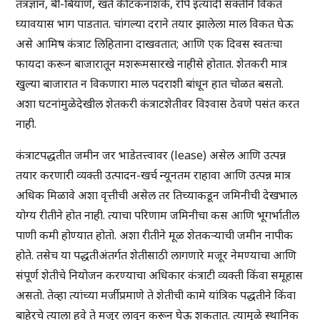
तंत्रज्ञान, बी-बियाणे, खते कीटकनाशके, रोपे इत्यादी सक्तीने विकत
घ्यावयास भाग पाडतात. चांगल्या दराने तयार झालेला माल विकत घेऊ
असे आमिष कंत्राट लिहिताना दाखवतात; आणि एक दिवस स्वतःचा
फायदा करून बाजारातून मशरूमसारखे नाहीसे होतात. शेतकरी मात्र
खुल्या बाजारात न विकणारा माल पदराशी बांधून हात चोळत बसतो.
अशा घटनांमुळेदेखील शेतकरी कंत्राटशेतीवर विश्वास ठेवणे पसंत करत
नाही.
कंत्राटपद्धतीत जमीन जर भाडेतत्त्वावर (lease) असेल आणि उत्पन्न
तयार करणारी व्यक्ती उत्पादन-खर्च न्यूनतम राहावा आणि उत्पन्न मात्र
अधिक मिळावे अशा वृत्तीची असेल तर तिच्याकडून जमिनीची देखभाल
योग्य रीतीने होत नाही. त्याचा परिणाम जमिनीचा कस आणि भूगर्भातील
पाणी कमी होण्यात होतो. अशा रीतीने मूळ शेतकऱ्याची जमीन नापीक
होते. तसेच या पद्धतीअंतर्गत शेतीसाठी लागणारे मजूर नेमण्याचा आणि
संपूर्ण शेतीचे नियोजन करण्याचा अधिकार कंत्राटी व्यक्ती किंवा समूहास
असतो. तेव्हा त्यांच्या मर्जीप्रमाणे ते शेतीची कामे यांत्रिक पद्धतीने किंवा
बाहेरचे त्याला हवे ते मजूर लावून करून घेऊ शकतात. त्यामुळे स्थानिक