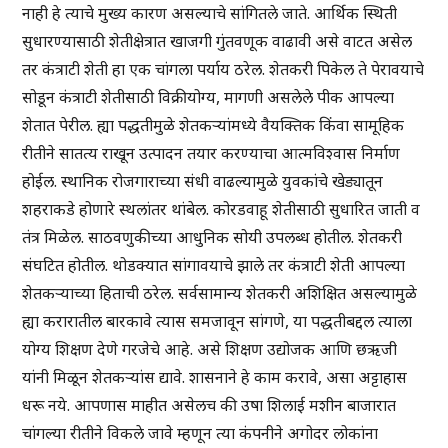
नाही हे त्याचे मुख्य कारण असल्याचे सांगितले जाते. आर्थिक स्थिती
सुधारण्यासाठी शेतीक्षेत्रात खाजगी गुंतवणूक वाढावी असे वाटत असेल
तर कंत्राटी शेती हा एक चांगला पर्याय ठरेल. शेतकरी पिकेल ते पेरावयाचे
सोडून कंत्राटी शेतीसाठी विक्रीयोग्य, मागणी असलेले पीक आपल्या
शेतात पेरील. ह्या पद्धतीमुळे शेतकऱ्यांमध्ये वैयक्तिक किंवा सामूहिक
रीतीने सातत्य राखून उत्पादन तयार करण्याचा आत्मविश्वास निर्माण
होईल. स्थानिक रोजगाराच्या संधी वाढल्यामुळे युवकांचे खेड्यातून
शहराकडे होणारे स्थलांतर थांबेल. कोरडवाहू शेतीसाठी सुधारित जाती व
तंत्र मिळेल. साठवणुकीच्या आधुनिक सोयी उपलब्ध होतील. शेतकरी
संघटित होतील. थोडक्यात सांगावयाचे झाले तर कंत्राटी शेती आपल्या
शेतकऱ्याच्या हिताची ठरेल. सर्वसामान्य शेतकरी अशिक्षित असल्यामुळे
ह्या करारातील बारकावे त्यास समजावून सांगणे, या पद्धतीबद्दल त्याला
योग्य शिक्षण देणे गरजेचे आहे. असे शिक्षण उद्योजक आणि छऋजी
यांनी मिळून शेतकऱ्यांस द्यावे. शासनाने हे काम करावे, असा अट्टाहास
धरू नये. आपणास माहीत असेलच की उषा शिलाई मशीन बाजारात
चांगल्या रीतीने विकले जावे म्हणून त्या कंपनीने अगोदर लोकांना