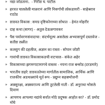
नद्या जोडताना.. - गिरीश घ. पाटील
हरवत चाललेली माळरानं आणि निसर्गाची लोकडायरी - साहेबराव
राठोड
शाश्वत विकास : समग्र दृष्टिकोनाच्या शोधात - हेमंत मोहरीर
दाह कथा (सागर) - अतुल देऊळगावकर
पैस पर्यावरणसंवादाचा : संदर्भमूल्य असलेला अभ्यासपूर्ण दस्तावेज -
सतीश लळीत
कलयुग की दहलीज, अज्ञान का रास्ता - सोपान जोशी
गावांची शाश्वत विकासाकडची वाटचाल - संकेत अहेर
विकासाच्या झगमगाटामागचे वास्तव - नयना राज बन्सोड (दरडमारे)
भारतीय शहरे: शाश्वततेच्या मार्गातील सामाजिक, आर्थिक आणि
राजकीय अडथळ्यांचे मूर्त रूप - प्रद्युम्न सहस्रभोजनी
अन्नसुरक्षा, अन्नस्वराज्य आणि तुटलेली नाती - डॉ. अनुराधा भोसले
दिवाण
आपणच आपल्या नद्यांचे सर्वात मोठे प्रदूषक आहोत का? - डॉ. प्रमोद
मोघे