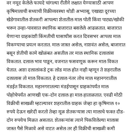
वर नमूद केलेले फायदे चांगल्या रीतीने लक्षात येण्यासाठी आपण
कृषिमालाची सध्याची विक्रीव्यवस्था थोडी अभ्यासू. एखाद्या दूरच्या
खेडेगावातील शेतकरी आपल्या शेतातील माल पोती किंवा पाट्या/खोकी
भरून उन्हा-पावसात स्थानिक बाजारात बसलेले आढळतात. बाजारात
येणाऱ्या ग्राहकांशी किंमतीची घासाघीस करत दिवसभर आपला माल
विकण्याचा प्रयत्न करतात. माल जास्त असेल, नाशवंत असेल, बाजारात
बसून शेतीची कामे खोळंबत असतील तर माल स्थानिक दलालांस
विकतात. दलाल भाव पाडून, वजनात फसवणूक करून माल विकत
घेतात. अशा दलालांकडे ट्रक लोड माल होत नाही म्हणून ते शहरातील
दलालास तो माल विकतात. हे दलाल नंतर तोच माल महानगरातील
मंडईत विकतात. महानगरातल्या मंडईपासून ग्राहकांपर्यंत माल
पोहोचेपर्यंत आणखी एक-दोन दलाल हा माल हाताळतात. एवढी मोठी
विक्रीची साखळी म्हटल्यावर शहरातील ग्राहक जेव्हा हा कृषिमाल १०
रुपये देऊन खरेदी करतो तेव्हा मूळ शेतकऱ्यास त्या मालाचे फक्त दीड-
दोन रुपयेच मिळत असतात. शेतकऱ्यांस त्याने पिकविलेल्या मालास
जास्त पैसे मिळावे असे वाटत असेल तर ही विक्रीची साखळी कमी