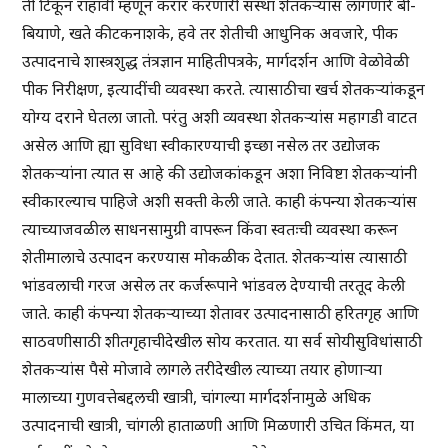
ती टिकून राहावी म्हणून करार करणारी संस्था शेतकऱ्यास लागणारे बी-
बियाणे, खते कीटकनाशके, हवे तर शेतीची आधुनिक अवजारे, पीक
उत्पादनाचे शास्त्रशुद्ध तंत्रज्ञान माहितीपत्रके, मार्गदर्शन आणि वेळोवेळी
पीक निरीक्षण, इत्यादींची व्यवस्था करते. त्यासाठीचा खर्च शेतकऱ्यांकडून
योग्य दराने घेतला जातो. परंतु अशी व्यवस्था शेतकऱ्यांस महागडी वाटत
असेल आणि ह्या सुविधा स्वीकारण्याची इच्छा नसेल तर उद्योजक
शेतकऱ्यांना त्यात स आहे की उद्योजकांकडून अशा निविष्टा शेतकऱ्यांनी
स्वीकारल्याच पाहिजे अशी सक्ती केली जाते. काही कंपन्या शेतकऱ्यांस
त्याच्याजवळील साधनसामुग्री वापरून किंवा स्वतःची व्यवस्था करून
शेतीमालाचे उत्पादन करण्यास मोकळीक देतात. शेतकऱ्यांस त्यासाठी
भांडवलाची गरज असेल तर कर्जरूपाने भांडवल देण्याची तरतूद केली
जाते. काही कंपन्या शेतकऱ्याच्या शेतावर उत्पादनासाठी हरितगृह आणि
साठवणीसाठी शीतगृहाचीदेखील सोय करतात. या सर्व सोयीसुविधांसाठी
शेतकऱ्यांस पैसे मोजावे लागले तरीदेखील त्याच्या तयार होणाऱ्या
मालाच्या गुणवत्तेबद्दलची खात्री, चांगल्या मार्गदर्शनामुळे अधिक
उत्पादनाची खात्री, चांगली हाताळणी आणि मिळणारी उचित किंमत, या