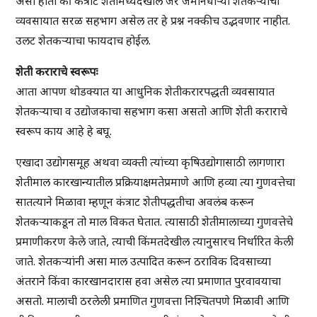
असा होतो की कंत्राट शेतीमध्येदेखील जर जमीनधाऱ्या शेतकऱ्याचा
व्यवसायात सरळ सहभाग असेल तर हे प्रश्न नक्कीच उद्भवणार नाहीत.
उलट शेतकऱ्याचा फायदाच होईल.
शेती कराराचे स्वरूपः
आता आपण थोडक्यात या आधुनिक शेतीकरारपद्धती व्यवसायात
शेतकऱ्याचा व उद्योजकाचा सहभाग कसा असतो आणि शेती कराराचे
स्वरूप काय आहे हे बघू.
एखादा उद्योगसमूह अथवा व्यक्ती त्यांच्या कृषिउद्योगासाठी लागणारा
शेतीमाल कारखान्यातील प्रक्रियाक्षमतेप्रमाणे आणि हव्या त्या गुणवत्तेचा
सातत्याने मिळावा म्हणून कंत्राट शेतीपद्धतीचा अवलंब करून
शेतकऱ्याकडून तो माल विकत घेतात. त्यासाठी शेतीमालाच्या गुणवत्तेचे
प्रमाणीकरण केले जाते, त्याची किंमतदेखील त्यानुसारच निर्धारित केली
जाते. शेतकऱ्यांनी असा माल उत्पादित करून ठराविक दिवसाच्या
अंतराने किंवा कारखानदारास हवा असेल त्या प्रमाणात पुरवावयाचा
असतो. मालाची ठरलेली प्रमाणित गुणवत्ता निश्चितपणे मिळावी आणि