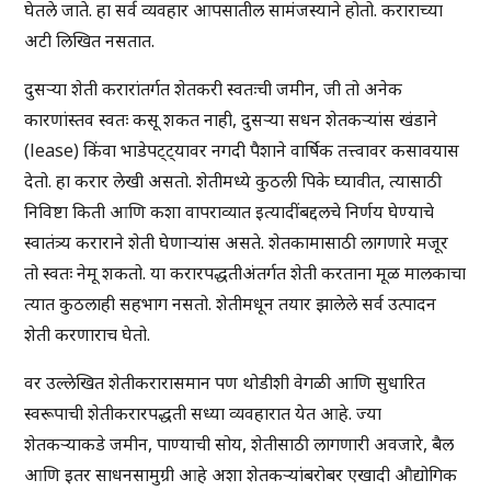
घेतले जाते. हा सर्व व्यवहार आपसातील सामंजस्याने होतो. कराराच्या
अटी लिखित नसतात.
दुसऱ्या शेती करारांतर्गत शेतकरी स्वतःची जमीन, जी तो अनेक
कारणांस्तव स्वतः कसू शकत नाही, दुसऱ्या सधन शेतकऱ्यांस खंडाने
(lease) किंवा भाडेपट्ट्यावर नगदी पैशाने वार्षिक तत्त्वावर कसावयास
देतो. हा करार लेखी असतो. शेतीमध्ये कुठली पिके घ्यावीत, त्यासाठी
निविष्टा किती आणि कशा वापराव्यात इत्यादींबद्दलचे निर्णय घेण्याचे
स्वातंत्र्य कराराने शेती घेणाऱ्यांस असते. शेतकामासाठी लागणारे मजूर
तो स्वतः नेमू शकतो. या करारपद्धतीअंतर्गत शेती करताना मूळ मालकाचा
त्यात कुठलाही सहभाग नसतो. शेतीमधून तयार झालेले सर्व उत्पादन
शेती करणाराच घेतो.
वर उल्लेखित शेतीकरारासमान पण थोडीशी वेगळी आणि सुधारित
स्वरूपाची शेतीकरारपद्धती सध्या व्यवहारात येत आहे. ज्या
शेतकऱ्याकडे जमीन, पाण्याची सोय, शेतीसाठी लागणारी अवजारे, बैल
आणि इतर साधनसामुग्री आहे अशा शेतकऱ्यांबरोबर एखादी औद्योगिक