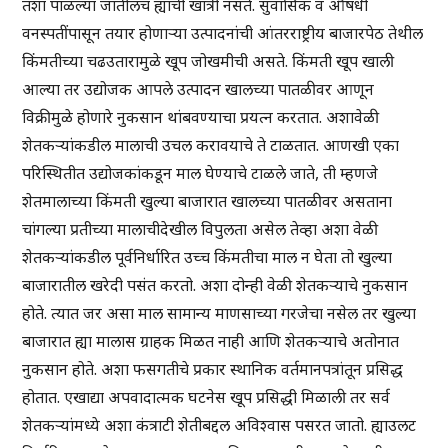
तशा पाळल्या जातीलच ह्याची खात्री नसते. सुवासिक व औषधी
वनस्पतींपासून तयार होणाऱ्या उत्पादनांची आंतरराष्ट्रीय बाजारपेठ तेथील
किंमतीच्या चढउतारामुळे खूप जोखमीची असते. किंमती खूप खाली
आल्या तर उद्योजक आपले उत्पादन खालच्या पातळीवर आणून
विक्रीमुळे होणारे नुकसान थांबवण्याचा प्रयत्न करतात. अशावेळी
शेतकऱ्यांकडील मालाची उचल करावयाचे ते टाळतात. आणखी एका
परिस्थितीत उद्योजकांकडून माल घेण्याचे टाळले जाते, ती म्हणजे
शेतमालाच्या किंमती खुल्या बाजारात खालच्या पातळीवर असताना
चांगल्या प्रतीच्या मालाचीदेखील विपुलता असेल तेव्हा अशा वेळी
शेतकऱ्यांकडील पूर्वनिर्धारित उच्च किंमतीचा माल न घेता तो खुल्या
बाजारातील खरेदी पसंत करतो. अशा दोन्ही वेळी शेतकऱ्याचे नुकसान
होते. त्यात जर असा माल सामान्य माणसाच्या गरजेचा नसेल तर खुल्या
बाजारात ह्या मालास ग्राहक मिळत नाही आणि शेतकऱ्याचे अतोनात
नुकसान होते. अशा फसगतीचे प्रकार स्थानिक वर्तमानपत्रांतून प्रसिद्ध
होतात. एखाद्या अपवादात्मक घटनेस खूप प्रसिद्धी मिळाली तर सर्व
शेतकऱ्यांमध्ये अशा कंत्राटी शेतीबद्दल अविश्वास पसरत जातो. ह्याउलट