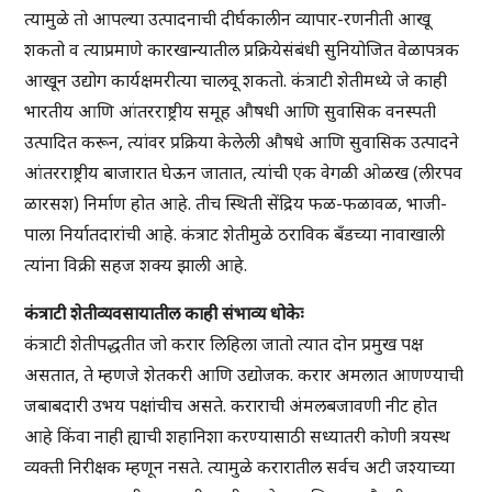
त्यामुळे तो आपल्या उत्पादनाची दीर्घकालीन व्यापार-रणनीती आखू
शकतो व त्याप्रमाणे कारखान्यातील प्रक्रियेसंबंधी सुनियोजित वेळापत्रक
आखून उद्योग कार्यक्षमरीत्या चालवू शकतो. कंत्राटी शेतीमध्ये जे काही
भारतीय आणि आंतरराष्ट्रीय समूह औषधी आणि सुवासिक वनस्पती
उत्पादित करून, त्यांवर प्रक्रिया केलेली औषधे आणि सुवासिक उत्पादने
आंतरराष्ट्रीय बाजारात घेऊन जातात, त्यांची एक वेगळी ओळख (लीरपव
ळारसश) निर्माण होत आहे. तीच स्थिती सेंद्रिय फळ-फळावळ, भाजी-
पाला निर्यातदारांची आहे. कंत्राट शेतीमुळे ठराविक बँडच्या नावाखाली
त्यांना विक्री सहज शक्य झाली आहे.
कंत्राटी शेतीव्यवसायातील काही संभाव्य धोकेः
कंत्राटी शेतीपद्धतीत जो करार लिहिला जातो त्यात दोन प्रमुख पक्ष
असतात, ते म्हणजे शेतकरी आणि उद्योजक. करार अमलात आणण्याची
जबाबदारी उभय पक्षांचीच असते. कराराची अंमलबजावणी नीट होत
आहे किंवा नाही ह्याची शहानिशा करण्यासाठी सध्यातरी कोणी त्रयस्थ
व्यक्ती निरीक्षक म्हणून नसते. त्यामुळे करारातील सर्वच अटी जश्याच्या