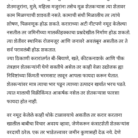
शेतमजुरांना, मुले, महिला मजुरांना तसेच मूळ शेतकऱ्यास त्या शेतावर
काम मिळण्याची शाश्वती नसते. कामाची संधी मिळालीच तर त्यांचे
शोषण, पिळवणूक होऊ शकते. कराराच्या अटी नीटपणे नमूद केलेल्या
नसतील तर जमिनीच्या मालकीहक्काचा प्रश्नदेखील निर्माण होऊ शकतो.
त्या शेतीवर स्थानिक रोजमजूर आणि जनावरे अवलंबून असतील तर ते
सर्व परावलंबी होऊ शकतात.
ज्या ठिकाणी करारांतर्गत बी-बियाणे, खते, कीटकनाशके आणि पीक
तंत्रज्ञान शेतकऱ्यांनी घेणे सक्तीचे असेल तर काही वेळा उद्योजक ह्या
निविष्टांच्या किंमती भरमसाट लावून आपला फायदा करून घेतात.
शेतकऱ्यांवर मात्र त्याचा भार पडून त्याच्या उत्पादन खर्चात भरच पडते.
त्यात मालाची विक्रीकिंमत आकर्षक नसेल तर शेतकऱ्यास फारसा
फायदा होत नाही.
वर नमूद केलेले काही धोके टाळावयाचे असतील तर करार करताना
खालील बाबीचा विचार अवश्य व्हावा, जेणेकरून कंत्राटशेती शेतकऱ्यांस
वरदायी ठरेल. एक तर भाडेतत्त्वावर जमीन कुणासही देऊ नये. देणे