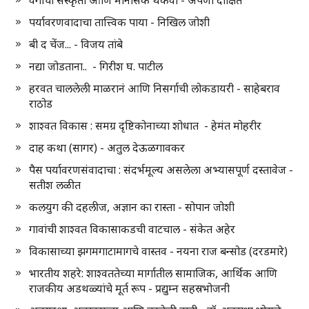
वेगाची संस्कृती आणि मानसिक थकवा - अपर्णा दीक्षित
पर्यावरणवादाचा तात्त्विक पाया - निखिल जोशी
बी द चेंज... - विजय तांबे
नद्या जोडताना.. - गिरीश घ. पाटील
हरवत चाललेली माळरानं आणि निसर्गाची लोकडायरी - साहेबराव
राठोड
शाश्वत विकास : समग्र दृष्टिकोनाच्या शोधात - हेमंत मोहरीर
दाह कथा (सागर) - अतुल देऊळगावकर
पैस पर्यावरणसंवादाचा : संदर्भमूल्य असलेला अभ्यासपूर्ण दस्तावेज -
सतीश लळीत
कलयुग की दहलीज, अज्ञान का रास्ता - सोपान जोशी
गावांची शाश्वत विकासाकडची वाटचाल - संकेत अहेर
विकासाच्या झगमगाटामागचे वास्तव - नयना राज बन्सोड (दरडमारे)
भारतीय शहरे: शाश्वततेच्या मार्गातील सामाजिक, आर्थिक आणि
राजकीय अडथळ्यांचे मूर्त रूप - प्रद्युम्न सहस्रभोजनी