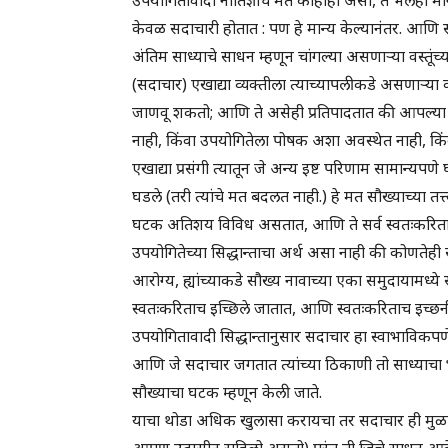
केवळ सदाचारी होतात : पण हे मान्य केल्यानंतर. आणि स
अंतिम साध्याचे साधन म्हणून चांगल्या असणाऱ्या वस्तूंच्
(सदाचार) एखाद्या व्यक्तीला त्याच्यापलीकडे असणाऱ्या को
जाणवू शकतो; आणि ते असेही प्रतिपादतात की आपल्या मन
नाही, किंवा उपयोगितेला पोषक अशा अवस्थेत नाही, कि
एखाद्या प्रसंगी त्यातून जे अन्य इष्ट परिणाम सामान्
घडले (तरी त्यांचे मत बदलत नाही.) हे मत सौख्याच्या त
घटक अतिशय विविध असतात, आणि ते सर्व स्वतःकरिता
उपयोगितेच्या सिद्धान्ताचा अर्थ असा नाही की कोणतेही 
आरोग्य, ह्यांच्याकडे सौख्य नावाच्या एका समुदायामध्ये
स्वतःकरिताच इच्छिले जातात, आणि स्वतःकरिताच इच्
उपयोगितावादी सिद्धान्तानुसार सदाचार हा स्वाभाविक
आणि जे सदाचार जगतात त्यांच्या ठिकाणी तो साध्याचा भ
सौख्याचा घटक म्हणून केली जाते.
याचा थोडा अधिक खुलासा करायचा तर सदाचार ही मु
आपण उदासीन राहिलो असतो) परंतु ती जिचे साधन आहे त्य