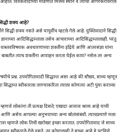
ेत आहोत. विवेकवादाच्या मांडणीत मिलचे स्थान व त्याचा आगरकरांवरील
 सिद्धी शक्य आहे?
थाने सिद्धी शक्य नसते असे यापूर्वीच म्हटले गेले आहे. युक्तिवादाने सिद्धी
 ज्ञानाच्या आदिसिद्धान्ताला तसेच आचाराच्या आदिसिद्धान्तालाही. परंतु
 वास्तवविषयक अवधारणांच्या शक्तींना इंद्रिये आणि आंतरसंज्ञा यांना
्या बाबतीत त्याच शक्तींना आवाहन करता येईल काय? नसेल तर अन्य
िषयीचे प्रश्न. उपयोगितावादी सिद्धान्त असा आहे की सौख्य, साध्य म्हणून
हा सिद्धान्त स्वीकारला जाण्याकरिता त्याला कोणत्या अटी पुया कराव्या
म्हणजे लोकांना ती प्रत्यक्ष दिसते; एखादा आवाज श्राव्य आहे याची
ो; आणि असेच आपल्या अनुभवाच्या अन्य स्रोतांसंबंधी. त्याचप्रमाणे मला
ुरावा म्हणजे लोक तिची खरोखर इच्छा करतात. उपयोगितावाद जे साध्य
म्हणून स्वीकारले गेले नसते, तर कोणालाही ते साध्य आहे हे पटविणे