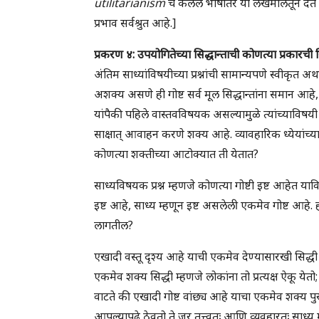
utilitarianism
चे केलेले भाषांतर या लेखमालेतून द
प्रभाव सर्वश्रुत आहे.]
प्रकरण ४: उपयोगितेच्या सिद्धान्ताची कोणत्या प्रकारची
अंतिम साध्यांविषयीच्या प्रश्नांची सामान्यपणे स्वीकृत अर्
अशक्य असणे ही गोष्ट सर्व मूल सिद्धान्तांना समान आहे,
यांपैकी पहिले वास्तवविषयक असल्यामुळे त्यांच्याविषयी
साक्षात् आवाहन करणे शक्य आहे. व्यावहारिक ध्येयांच
कोणत्या शक्तीच्या आटोक्यात ती येतात?
साध्यविषयक प्रश्न म्हणजे कोणत्या गोष्टी इष्ट आहेत याव
इष्ट आहे, साध्य म्हणून इष्ट असलेली एकमेव गोष्ट आहे. 
लागतील?
एखादी वस्तू दृश्य आहे याची एकमेव देण्यासारखी सिद्धी 
एकमेव शक्य सिद्धी म्हणजे लोकांना तो प्रत्यक्ष ऐकू येत
वाटते की एखादी गोष्ट वांछ्य आहे याचा एकमेव शक्य प
आपल्यापुढे ठेवतो ते जर तत्त्वतः आणि व्यवहारतः साध्य 