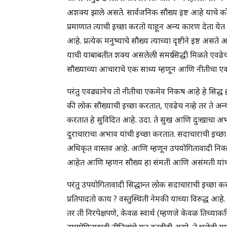
अशक्य झाले असते. सार्वजनिक सौख्य इष्ट आहे याचे कोण
प्रमाणात त्याची इच्छा करतो याहून अन्य कारण देता येत न
आहे. प्रत्येक मनुष्याचे सौख्य त्याच्या दृष्टीने इष्ट असत
याची याबाबतीत शक्य असलेली समग्र सिद्धी मिळते एवढेच न
सौख्याच्या आचाराचे एक साध्य म्हणून आणि नीतीचा एक 
परंतु एवढ्यानेच तो नीतीचा एकमेव निकष आहे हे सिद्
की लोक सौख्याची इच्छा करतात, एवढेच नव्हे तर ते अन्य
करतात हे सुविदित आहे. उदा. ते सुख आणि दुःखाचा अ
दुराचाराचा अभाव यांची इच्छा करतात. सदाचाराची इच्छा स
अधिकृत वास्तव आहे. आणि म्हणून उपयोगितावादी निकष
आहेत आणि म्हणन सौख्य हा संमती आणि असंमती यांचा
परंतु उपयोगितावादी सिद्धान्त लोक सदाचाराची इच्छा कर
प्रतिपादतो काय ? वस्तुस्थिती नेमकी याच्या विरुद्ध आहे.
तर ती निरपेक्षपणे, केवळ स्वार्थ (म्हणजे केवळ तिच्या
उपयोगितावादी नीतिज्ञांचे मत काहीही असो, ते भलेही मा