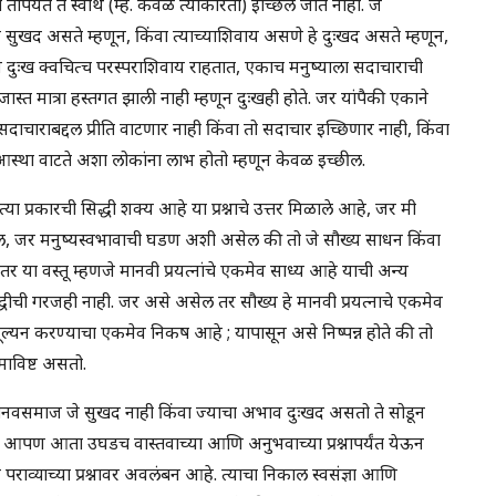
पर्यंत ते स्वार्थ (म्ह. केवळ त्याकरिता) इच्छिले जात नाही. जे
व सुखद असते म्हणून, किंवा त्याच्याशिवाय असणे हे दुःखद असते म्हणून,
णि दुःख क्वचित्च परस्पराशिवाय राहतात, एकाच मनुष्याला सदाचाराची
जास्त मात्रा हस्तगत झाली नाही म्हणून दुःखही होते. जर यांपैकी एकाने
दाचाराबद्दल प्रीति वाटणार नाही किंवा तो सदाचार इच्छिणार नाही, किंवा
ाला आस्था वाटते अशा लोकांना लाभ होतो म्हणून केवळ इच्छील.
ा प्रकारची सिद्धी शक्य आहे या प्रश्नाचे उत्तर मिळाले आहे, जर मी
असेल, जर मनुष्यस्वभावाची घडण अशी असेल की तो जे सौख्य साधन किंवा
या वस्तू म्हणजे मानवी प्रयत्नांचे एकमेव साध्य आहे याची अन्य
ीची गरजही नाही. जर असे असेल तर सौख्य हे मानवी प्रयत्नाचे एकमेव
मूल्यन करण्याचा एकमेव निकष आहे ; यापासून असे निष्पन्न होते की तो
विष्ट असतो.
 मानवसमाज जे सुखद नाही किंवा ज्याचा अभाव दुःखद असतो ते सोडून
तर आपण आता उघडच वास्तवाच्या आणि अनुभवाच्या प्रश्नापर्यंत येऊन
णे पराव्याच्या प्रश्नावर अवलंबन आहे. त्याचा निकाल स्वसंज्ञा आणि