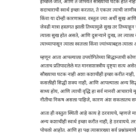
इच्छिले जाते, आणि ते जोपर्यंत सौख्याचा घटक होत नाही तो
सदाचाराची स्वार्थ इच्छा करतात, ते एकतर त्याची जाणी
किंवा या दोन्ही कारणास्तव. वस्तुतः ज्या अर्थी सुख आ
जेवढी मात्रा हस्तगत झाली तिच्यामुळे सुख तर तिच्याहून 
त्याला सुख होत असते, आणि दुसऱ्याने दुःख, तर त्याला स
त्याच्यापासून त्याला स्वतःला किंवा ज्यांच्याबद्दल त्य
म्हणून आता आपल्याला उपयोगितेच्या सिद्धान्ताची कोणत्य
आताच प्रतिपादलेले मत मानसशास्त्रीय दृष्ट्या सत्य 
सौख्याचा घटक नाही अशा कशाचीही इच्छा करीत नाही, तर 
कसलीही सिद्धी शक्य नाही, आणि आपल्याला अन्य सिद्ध
साध्य होय, आणि त्याची वृद्धि हा सर्व मानवी आचाराचे 
नीतीचा निकष असला पाहिजे, कारण अंश सकलातच समा
आता ही वस्तुतः स्थिती आहे काय हे ठरवायचे, म्हणजे
अन्य कशाचीही स्वार्थ इच्छा करीत नाही, हे ठरवायचे. 
पोचलो आहोत. आणि हा पक्ष त्यासारख्या सर्व प्रश्नांप्रमा