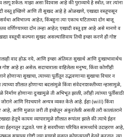
च लागू शकेल. माझा असा विश्वास आहे की पुराव्याचे हे स्त्रोत, जर त्यांना
ी वस्तू इच्छिणे आणि ती सुखद आहे हे ओळखणे, एखाद्या वस्तूपासून
र्वथा अविभाज्य आहेत, किंबहुना त्या एकाच घटिताच्या दोन बाजू
व वर्णिण्याच्या दोन तन्हा आहेत; एखादी वस्तू इष्ट आहे असे मानणे व
्या वस्तूची कल्पना सुखद असल्याशिवाय तिची इच्छा करणे ही गोष्ट
सलाही वाद होऊ नये, आणि इच्छा अंतिमतः सुखार्थ आणि दुःखाभावार्थच
न्न गोष्ट आहे हा असेल. सदाचाराला वाहिलेला मनुष्य, किंवा कोणीही
ाने होणाऱ्या सुखाचा, त्याच्या पूर्तीतून उद्भवणाऱ्या सुखाचा विचार न
े त्याच्या शीलात होणाऱ्या बदलांमुळे किंवा संवेदनाशक्तीच्या न्हासामुळे,
ळे निर्माण होणाऱ्या दुःखामुळे ती अभिभूत झाली, तरीही त्यांच्या पूर्तीसाठी
 जोराने आणि निश्चयाने अन्यत्र व्यक्त केले आहे. ईहा (will) किंवा
 गोष्ट आहे, आणि मुळात जरी ती इच्छेतून अंकुरलेली असली तरी कालांतराने
द्या हेतूचे कायम व्यापारामुळे शीलात रूपांतर झाले की त्याचे ईहन
्या ईहनातून उद्भवते. पण हे सवयीच्या परिचित सामर्थ्याचे उदाहरण आहे,
ुष्कळ सामान्य गोष्टी ज्या माणसे मुळात कोणत्यातरी हेतूने करतात, त्या