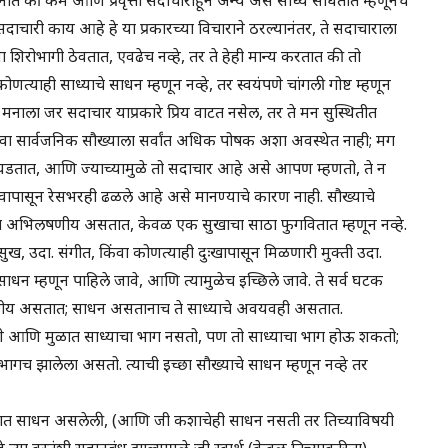
दाचारी काय आहे हे या प्रकारच्या विचाराने ठरल्यानंतर, ते सदाचाराला
या शिरोभागी ठेवतात, एवढेच नव्हे, तर ते हेही मान्य करतात की तो
णत्याही साध्याचे साधन म्हणून नव्हे, तर स्वयंपणे चांगली गोष्ट म्हणून
ाला जर सदाचार याप्रकारे प्रिय वाटत नसेल, तर ते मन सुस्थितीत
ंवा सार्वजनिक सौख्याला सर्वांत अधिक पोषक अशा अवस्थेत नाही; मग
यपणे घडतात, आणि ज्याच्यामुळे तो सदाचार आहे असे आपण म्हणतो, ते न
त्त्वापासून रेसभरही ढळले आहे असे मानण्याचे कारण नाही. सौख्याचे
 अभिलषणीय असतात, केवळ एक सुखाचा साठा फुगवितात म्हणून नव्हे.
सुख, उदा. संगीत, किंवा कोणत्याही दुःखापासून मिळणारी मुक्ती उदा.
 साधन म्हणून पाहिले जावे, आणि त्यामुळेच इच्छिले जावे. ते सर्व घटक
छनीय असतात; साधन असतानाच ते साध्याचे अवयवही असतात.
पणे आणि मुळात साध्याचा भाग नसतो, पण तो साध्याचा भाग होऊ शकतो;
ागच झालेला असतो. त्याची इच्छा सौख्याचे साधन म्हणून नव्हे तर
ळात साधन असलेली, (आणि जी कशाचेही साधन नसती तर तिच्याविषयी
ा वस्तूंशी सहानुबंध झाल्यामुळे जी स्वार्थ (केवळ तिच्याकरिता)