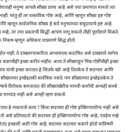
ताही मनुष्य आपले सौख्य प्राप्य आहे असे ज्या प्रमाणात मानतो त्या
ाही. परंतु ही तर वास्तविक गोष्ट आहे, आणि म्हणून सौख्य इष्ट गोष्ट
े आणि म्हणून सार्वजनिक सौख्य हे सर्व मनुष्यांच्या समुदायाचे इष्ट आहे
व्हे, तर ज्या प्रकारची सिद्धी आपण मागू शकतो तीही पूर्णांशाने मिळते.
निकष म्हणून अधिकार याप्रमाणे सिद्ध होतो.
ध होत नाही. ते दाखवण्याकरिता आपल्याला कदाचित असे दाखवावे लागेल
 कशाचीही इच्छा करीत नाहीत. आता ते सौख्याहून भिन्न गोष्टींचीही इच्छा
भाव यांची इच्छा करतात हे जितके खरे आहे तितकेच ते सदाचार आणि
ौख्याच्या इच्छेइतकी सार्वत्रिक नसते; पण सौख्याच्या इच्छेइतकेच ते
ाचे विरोधक समजतात की सौख्याखेरीज मानवी कर्मांची अन्यही साध्ये
 मानदंड नाही असे आम्ही म्हण शकतो.
तात हे नाकारतो काय ? किंवा सदाचार ही गोष्ट इच्छिण्यायोग्य नाही असे
 तो असे प्रतिपादतो की सदाचार ही इच्छिण्यायोग्य गोष्ट आहे, एवढेच नव्हे
करिता) इच्छावी अशी गोष्ट आहे. सदाचार सदाचार कशाने होतो याविषयी
नोत की कर्मे आणि प्रवृत्ती सदाचाराहून अन्य असे साध्य साधतात म्हणूनच