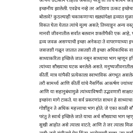
इच्छनीय झालेली. एवढेच नव्हे तर अतिशय उत्कट इच्छेचा व
बोलावे? कुठल्याही चकाकणाऱ्या खड्यांपेक्षा द्रव्यात मुळात
विकत घेता येतात त्यांचे मूल्य असते; तिच्याहून अन्य वस
मानवी जीवनातील सर्वांत बलवान शक्तीपैकी एक आहे, एवढे
द्रव्य जवळ असण्याची इच्छा अनेकदा ते वापरण्याच्या इच
जसजशी गळून जातात तसतशी ती इच्छा अधिकाधिक वाढतच ज
साध्याकरिता इच्छिले जात नसून साध्याचा भाग म्हणून इच्छिल
त्यांच्या सौख्याचा घटक बनलेले असते. मनुष्यजीवनातील बह
कीर्ती. मात्र यांपैकी प्रत्येकाला स्वाभाविक अंगभूत 
तरी सामर्थ्य आणि कीर्ती यांचे नैसर्गिक आकर्षण ज्यांच्
आणि या सहानुबंधामुळे त्यांच्याविषयी उद्भवणारी साक्षा
इच्छांना मागे टाकते. या सर्व प्रकरणांत साधन हे साध्याचा
गोष्टींहून ते अधिक महत्त्वाचा भाग होते. जे एका काळी स
परंतु ते स्वार्थ इच्छिले जाते याचा अर्थ सौख्याचा भाग म्
सुखी आहोत असे त्याला वाटते; आणि ते जर त्याला मिळाले न
नाही; जसे संगीताचे प्रेम किंवा आरोग्याची इच्छा. त्या स