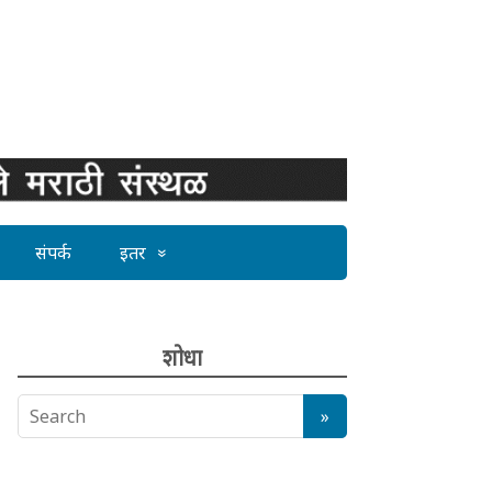
संपर्क
इतर
शोधा