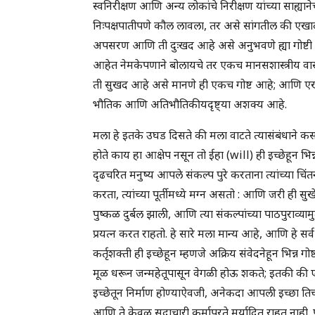
स्वनिरीक्षण आणि अन्य लोकांचे निरीक्षण यांच्या साह्याने
निःपक्षपातीपणे कौल लावला, तर असे सांगतील की एखाद
अपसरण आणि ती दुःखद आहे असे अनुभवणे ह्या गोष्टी स
आहेत नेमकेपणाने बोलायचे तर एकच मानसशास्त्रीय वास्त
ती सुखद आहे असे मानणे ही एकच गोष्ट आहे; आणि एखाद
भौतिक आणि अतिभौतिकीयदृष्ट्या अशक्य आहे.
मला हे इतके उघड दिसते की मला वाटते त्यासंबंधाने क
होते काय हा आक्षेप नसून तो ईहा (will) ही इच्छेहून भि
दृढचरित मनुष्य आपले संकल्प पुरे करताना त्यांच्या चिंतन
करता, त्यांच्या पूर्तीमध्ये मग्न असतो : आणि जरी ही सुख
पुष्कळ दुर्बल झाली, आणि त्या संकल्पांच्या पाठपुराव्यामु
प्रयत्न करत राहतो. हे सारे मला मान्य आहे, आणि हे सर्व
कर्तृशक्ती ही इच्छेहून म्हणजे अक्रिय संवेदनेहून भिन्न
मूळ धरून जन्महेतूपासून वेगळी होऊ शकते; इतकी की एखा
इच्छेतून निर्माण होण्याऐवजी, अनेकदा आपली इच्छा तिच
आणि ते केवळ सदाचारी कर्मापुरते मर्यादित राहत नाही. प