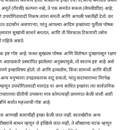
अमूर्त (रीरलीं) कल्पना नव्हे, ते एक समवेत सकल (लेपलीशींश) आहे;
णि उपयोगितावादी निकष त्यांना संमती आणि आपली पसंतीही देतो. जर
ळात उदासीन असणाऱ्या, परंतु आपल्या आदिम इच्छांच्या पूर्तीला पोषक
क मूल्यवान सुखांची साधने बनतात, आणि ती चिरकाल टिकणारी तसेच
 राहिले असते.
क इष्ट गोष्ट आहे. फक्त सुखाला पोषक आणि विशेषतः दुःखापासून रक्षण
ण अशाप्रकारे प्रस्थापित झालेल्या अनुबंधामुळे, तो स्वतःच इष्ट आहे असे
्रपणे इच्छाविषय होतो. तो आणि द्रव्यलोभ, किंवा सामर्थ्य आणि कीर्ती
 अन्य मनुष्याना उपद्रवकारक वाटू शकतो, परंतु सदाचाराच्या निरपेक्ष
 म्हणून उपयोगितावादी मानदंड या अन्य साधित इच्छांना त्या सार्वजनिक
चाराच्या प्रीतीची उपासना मात्र कोणत्याही प्रमाणात केली जावी अशी
ने सर्वांत महत्त्वाची गोष्ट आहे.
ाखेरीज आणखी कशाचीही इच्छा केली जात नाही. स्वतःखेरीज अन्य
ौख्याचे साधन म्हणून जे इच्छिले जात नाही, ते सौख्याचा घटक म्हणून