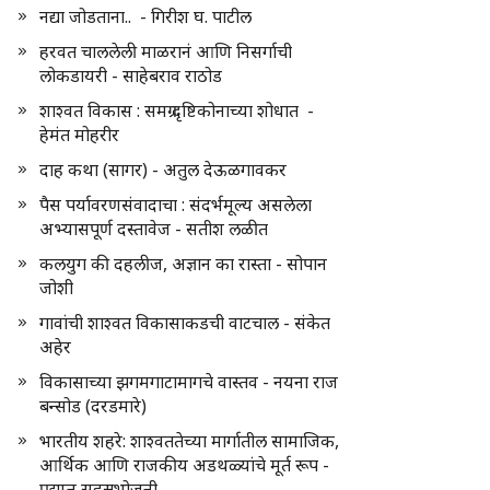
नद्या जोडताना.. - गिरीश घ. पाटील
हरवत चाललेली माळरानं आणि निसर्गाची
लोकडायरी - साहेबराव राठोड
शाश्वत विकास : समग्र दृष्टिकोनाच्या शोधात -
हेमंत मोहरीर
दाह कथा (सागर) - अतुल देऊळगावकर
पैस पर्यावरणसंवादाचा : संदर्भमूल्य असलेला
अभ्यासपूर्ण दस्तावेज - सतीश लळीत
कलयुग की दहलीज, अज्ञान का रास्ता - सोपान
जोशी
गावांची शाश्वत विकासाकडची वाटचाल - संकेत
अहेर
विकासाच्या झगमगाटामागचे वास्तव - नयना राज
बन्सोड (दरडमारे)
भारतीय शहरे: शाश्वततेच्या मार्गातील सामाजिक,
आर्थिक आणि राजकीय अडथळ्यांचे मूर्त रूप -
प्रद्युम्न सहस्रभोजनी