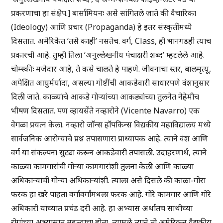
प्रकरणाचा हा संक्षेप.] बार्सामियनः असे सांगितले जाते की वैचारिका
(Ideology) आणि प्रचार (Propaganda) हे इतर संस्कृतींमध्ये
दिसतात. अमेरिकेत ‘तसे काही’ नसतेच. वर्ग, Class, ही भानगडही त्याच
प्रकारची आहे. तुम्ही तिला ‘अनुल्लेखनीय पंचाक्षरी शब्द’ म्हटलेले आहे.
चोम्स्कीः मजेदार आहे, ते कसे चालते हे पाहणे. जीवनाचा स्तर, बालमृत्यू,
अपेक्षित आयुर्मर्यादा, असल्या गोष्टींची आकडेवारी साधारपणे वंशानुसार
दिली जाते. काळ्यांचे आकडे गोऱ्यांच्या आकड्यांच्या तुलनेत नेहेमीच
भीषण दिसतात. पण व्हायसेंते नव्हारोने (Vicente Navarro) एक
वेगळा प्रयत्न केला. नव्हारो जॉन्स हॉपकिन्स विद्यकीय महाविद्यालय मध्ये
सार्वजनिक आरोग्याचे प्रश्न तपासणारा प्राध्यापक आहे. त्याने वंश आणि
वर्ग या संकल्पना सुट्या करून आकडेवारी तपासली. उदाहरणार्थ, त्याने
काळ्या कामगारांची गोऱ्या कामगारांशी तुलना केली आणि काळ्या
अधिकाऱ्यांची गोऱ्या अधिकाऱ्यांशी. त्याला असे दिसले की काळा-गोरा
फरक हा खरे पाहता वर्गावर्गांमधला फरक आहे. गोरे कामगार आणि गोरे
अधिकारी यांच्यात प्रचंड दरी आहे. हा अभ्यास अर्थातच साथीच्या
रोगांच्या अभ्यासात महत्त्वाचा होता, त्यामुळे त्याने तो अमेरिकन वैद्यकीय