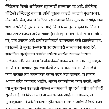
क्लिंटनचा मिाजी अमेरिकन राष्ट्राध्यर्खे सल्लागार गट आहे, प्रोग्रेसिव्ह
पॉलिसी इन्स्टिट्यूट नावाचा. त्यांनी पुस्तक काढले, बदलाचे मुख्त्यारपत्र,
मँडेट फॉर चेंज, नावाचे. क्लिंटन प्रशासनाच्या निवडणूक प्रसारसाहित्याचा
भाग असलेले हे पुस्तक कोणत्याही विमानतळ-पुस्तकदुकानात मिळते.
त्यात उद्योजकांच्या अर्थशास्त्रावर (entrepreneurial economics
वर) एक प्रकरण आहे डावीउजवीकडचे खाचखळगे कसे टाळले जाणार,
याबद्दलचे. ते जुनाट वळणाच्या उदारमतवादी संकल्पनांना फाटा देते.
सामाजिक सुरक्षेतल्या आयांना त्यांच्या बाळांना खायला देण्याचा
अधिकार वगैरे सर्व आता ‘अन्फॅशनेबल’ मानले जाणार. आता गुंतवणूक
आणि वाढ, यांच्यात सुधारणा केली जाणार. कामगार आणि ते जिथे
काम करतात त्या कंपन्यांनाच फक्त मदत केली जाणार. या चित्रात
आपण सारेच कामगार आहोत. आपण कंपन्यांमध्ये काम करतो, आणि
त्या सुधारायला धडपडतो आपली स्वयंपाकघरे सुधारतो, तसेच. कोणीतरी
सुटते आहे, या चित्रात. यात ना व्यवस्थापक आहेत, ना मालक, ना
गुंतवणूकदार. ते अस्तित्वातच नाहीत फक्त कामगार आणि ते जिथे काम
करतात त्या कंपन्या. आणि प्रशासन यांना आपल्याला मदत करणार.