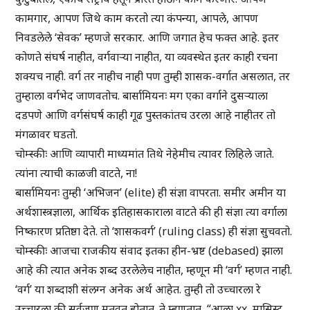
कामगार, आपण जिथे काम करतो त्या कंपन्या, आपले, आपण
निवडलेले ‘सेवक’ म्हणजे सरकार. आणि जगात हेच फक्त आहे. इतर
कोणते संघर्ष नाहीत, वर्गवाऱ्या नाहीत, या व्यवस्थेत इतर काही रचना
शक्यच नाही. वर्ग तर नाहीच नाही पण तुम्ही शासक-वर्गात असलात, तर
तुम्हाला वर्गभेद जाणवतोच. बार्सामियनः मग एका वर्गाने दुसऱ्याला
दडपणे आणि वर्गसंघर्ष काही गूढ पुस्तकांतच उरला आहे नाहीतर तो
मंगळावर घडतो.
चोम्स्कीः आणि व्यापारी माध्यमांत तिथे नेहेमीच त्यावर लिहिले जाते.
त्यांना त्याची काळजी वाटते, ना!
बार्सामियनः तुम्ही ‘अभिजन’ (elite) ही संज्ञा वापरता. समीर अमीन या
अर्थशास्त्रज्ञाला, आर्थिक इतिहासकाराला वाटते की ही संज्ञा त्या वर्गाला
निष्कारण प्रतिष्ठा देते. तो ‘शासकवर्ग’ (ruling class) ही संज्ञा सुचवतो.
चोम्स्कीः आजचा राजकीय संवाद इतका हीन-भ्रष्ट (debased) झाला
आहे की त्यात अनेक शब्द उरलेलेच नाहीत, म्हणून मी ‘वर्ग’ म्हणत नाही.
‘वर्ग’ या शब्दाशी संलग्न अनेक अर्थ आहेत. तुम्ही तो उच्चारला रे
उच्चारला की सर्वजण मृतवत् होतात. ते म्हणतात, “आला xx, मासिस्ट