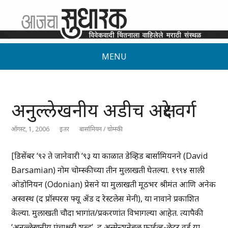
MENU
अनुल्लेखनीय अडीच अक्षरे वर्ग
ऑगस्ट, 1, 2006
इतर
बार्सामियन / चोम्स्की
[डिसेंबर ‘९२ ते जानेवारी ‘९३ या काळात डेव्हिड बार्सामियनने (David
Barsamian) नोम चोम्स्कीच्या तीन मुलाखती घेतल्या. १९९४ साली
ओडोनियन (Odonian) प्रेसने या मुलाखती मूठभर श्रीमंत आणि अनेक
अस्वस्थ (द प्रॉस्परस फ्यू अँड द रेस्टलेस मेनी), या नावाने प्रकाशित
केल्या. मुलाखती चौदा भागांत/प्रकरणांत विभागल्या आहेत. त्यापैकी
‘अनुल्लेखनीय पंचाक्षरी शब्द’, द अन्मेन्शनेबल फाईव्ह-लेटर वर्ड या