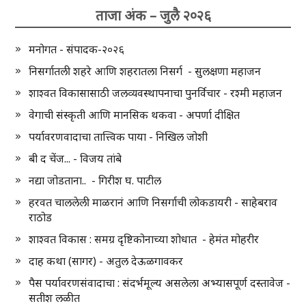
ताजा अंक – जुलै २०२६
मनोगत - संपादक-२०२६
निसर्गातली शहरे आणि शहरातला निसर्ग - सुलक्षणा महाजन
शाश्वत विकासासाठी जलव्यवस्थापनाचा पुनर्विचार - रश्मी महाजन
वेगाची संस्कृती आणि मानसिक थकवा - अपर्णा दीक्षित
पर्यावरणवादाचा तात्त्विक पाया - निखिल जोशी
बी द चेंज... - विजय तांबे
नद्या जोडताना.. - गिरीश घ. पाटील
हरवत चाललेली माळरानं आणि निसर्गाची लोकडायरी - साहेबराव
राठोड
शाश्वत विकास : समग्र दृष्टिकोनाच्या शोधात - हेमंत मोहरीर
दाह कथा (सागर) - अतुल देऊळगावकर
पैस पर्यावरणसंवादाचा : संदर्भमूल्य असलेला अभ्यासपूर्ण दस्तावेज -
सतीश लळीत