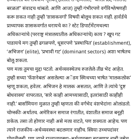
बरळत!” संवादच थांबतो. आणि आज) तुम्ही गंभीरपणे वर्गविश्लेषणही
करू शकत नाही तुम्ही ‘शासकवर्गा’ विषयी बोलूच शकत नाही. हार्वर्डचे
प्राध्यापक शासकवर्गात धरायचे का ? स्टेट डिपार्टमेंटमधल्या
अधिकाऱ्यांचे (परराष्ट्र मंत्रालयातील अधिकाऱ्यांचे) काय ? खूप गट
पाडायचे मग तुम्ही ढगळपणे, धूसरपणे ‘प्रस्थापित’ (establishment),
‘अभिजन’ (elite), ‘प्रभावी गट’ (dominant sectors) अशा भाषेतच
बोलू शकता.
पण मला तुमचा मुद्दा पटतो. अर्थव्यवस्थेतच रुजलेले तीव्र भेद आहेत.
तुम्ही सध्या ‘फॅशनेबल’ असलेल्या अॅडम स्मिथच्या भाषेत ‘मालकलोक’
म्हणू शकता, हवेतर. अभिजन हे मालक असतात, आणि ते त्यांचे ‘दुष्ट
बोधवाक्य’ वापरतात, ‘सारे काही आमच्यासाठी, इतरांसाठी काहीही
नाही.’ बार्सामियनः मुळात तुम्ही म्हणता की वर्गभेद वंशभेदांना ओलांडतो.
चोम्स्कीः अर्थातच. अमेरिकन समाज रंगातीत, वंशातीत समाज बनूही
शकेल. तसा तो होणार नाही असे मला वाटते, पण शक्यता आहेच. पण
त्याने राजकीय-अर्थव्यवस्था बदलणार नाहीच. स्त्रिया उच्चपदांवर
पोचतीलही, पण त्याने राज्यव्यवस्था-अर्थव्यवस्था बदलणार नाही तसेच