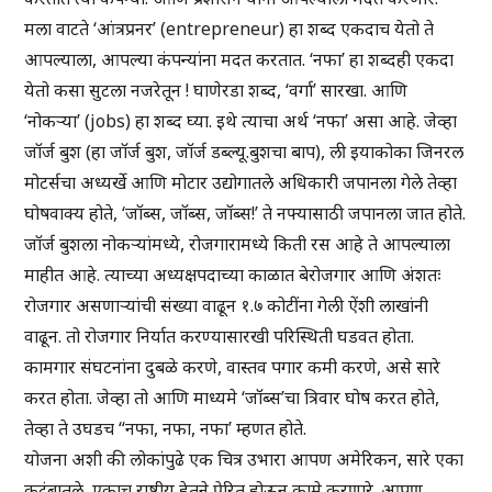
मला वाटते ‘आंत्रप्रनर’ (entrepreneur) हा शब्द एकदाच येतो ते
आपल्याला, आपल्या कंपन्यांना मदत करतात. ‘नफा’ हा शब्दही एकदा
येतो कसा सुटला नजरेतून ! घाणेरडा शब्द, ‘वर्गा’ सारखा. आणि
‘नोकऱ्या’ (jobs) हा शब्द घ्या. इथे त्याचा अर्थ ‘नफा’ असा आहे. जेव्हा
जॉर्ज बुश (हा जॉर्ज बुश, जॉर्ज डब्ल्यू.बुशचा बाप), ली इयाकोका जिनरल
मोटर्सचा अध्यर्खे आणि मोटार उद्योगातले अधिकारी जपानला गेले तेव्हा
घोषवाक्य होते, ‘जॉब्स, जॉब्स, जॉब्स!’ ते नफ्यासाठी जपानला जात होते.
जॉर्ज बुशला नोकऱ्यांमध्ये, रोजगारामध्ये किती रस आहे ते आपल्याला
माहीत आहे. त्याच्या अध्यक्षपदाच्या काळात बेरोजगार आणि अंशतः
रोजगार असणाऱ्यांची संख्या वाढून १.७ कोटींना गेली ऐंशी लाखांनी
वाढून. तो रोजगार निर्यात करण्यासारखी परिस्थिती घडवत होता.
कामगार संघटनांना दुबळे करणे, वास्तव पगार कमी करणे, असे सारे
करत होता. जेव्हा तो आणि माध्यमे ‘जॉब्स’चा त्रिवार घोष करत होते,
तेव्हा ते उघडच “नफा, नफा, नफा’ म्हणत होते.
योजना अशी की लोकांपुढे एक चित्र उभारा आपण अमेरिकन, सारे एका
कुटुंबातले, एकाच राष्ट्रीय हेतूने प्रेरित होऊन कामे करणारे. आपण