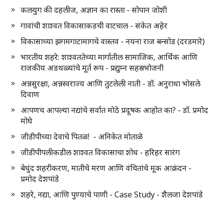
कलयुग की दहलीज, अज्ञान का रास्ता - सोपान जोशी
गावांची शाश्वत विकासाकडची वाटचाल - संकेत अहेर
विकासाच्या झगमगाटामागचे वास्तव - नयना राज बन्सोड (दरडमारे)
भारतीय शहरे: शाश्वततेच्या मार्गातील सामाजिक, आर्थिक आणि
राजकीय अडथळ्यांचे मूर्त रूप - प्रद्युम्न सहस्रभोजनी
अन्नसुरक्षा, अन्नस्वराज्य आणि तुटलेली नाती - डॉ. अनुराधा भोसले
दिवाण
आपणच आपल्या नद्यांचे सर्वात मोठे प्रदूषक आहोत का? - डॉ. प्रमोद
मोघे
जीडीपीच्या देवाचे पितळ! - अनिकेत मोताळे
जीडीपीपलीकडील शाश्वत विकासाचा शोध - हरिहर सारंग
बेधुंद शहरीकरण, मातीचे मरण आणि वंचितांचे मूक आक्रंदन -
प्रमोद देशपांडे
शहरे, नद्या, आणि पुण्याचे पाणी - Case Study - शैलजा देशपांडे