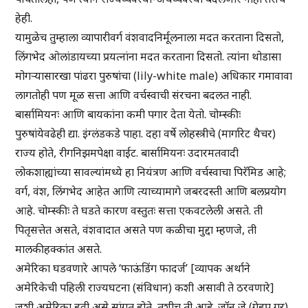
हेही.
यामुळेच तुम्हाला व्यापारीवर्ग वंशवादनिर्मूलनाला मदत करताना दिसतो,
लिंगभेद ओलांडायच्या प्रयत्नांना मदत करताना दिसतो. त्यांना थोडासा
मोगऱ्यासारखा पांढरा पुरुषांचा (lily-white male) अधिकार गमावावा
लागतोही पण मूळ सत्ता आणि वर्चस्वाची संरचना बदलत नाही.
बार्सामियनः आणि बायकांना कमी पगार देता येतो. चोम्स्कीः
पुरुषांयेवढेही द्या. इंग्लंडकडे पाहा. दहा वर्षे लोहस्त्रीचे (मार्गारेट थैचर)
राज्य होते, रीगनिझमपेक्षा वाईट. बार्सामियनः उदारमतवादी
लोकशाह्यांच्या सावल्यांमध्ये हा नियंत्रण आणि वर्चस्वाचा पिरॅमिड आहे;
वर्ग, वंश, लिंगभेद आहेत आणि त्याच्यामागे जबरदस्ती आणि बलप्रयोग
आहे. चोम्स्कीः ते घडते कारण वस्तुतः सत्ता एकवटलेली असते. ती
पितृसत्तेत असते, वंशवादात असते पण कळीचा मुद्दा म्हणजे, ती
मालकीहक्कांत असते.
अमेरिका घडवणारे आपले ‘फाऊंडिंग फादर्ज’ [व्यापक अर्थाने
अमेरिकेची पहिली राज्यघटना (संविधान) कशी असावी ते ठरवणारे]
जशी अमेरिका हवी असे सांगत होते, तशीच ती आहे. जॉन जे (गेहप गर)