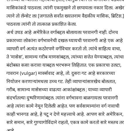
मासिकांकडे पाठवला. त्यांनी एकमुखाने तो छापायला नकार दिला. अखेर
त्याने तो लॅन्सेट ला [जगातले सर्वांत ख्यातनाम वैद्यकीय मासिक, ब्रिटिश.]
पाठवला त्यांनी तो तात्काळ प्रकाशित केला.
अर्थ उघड आहे अमेरिकेत वर्गाबद्दल बोलायला परवानगी नाही. दोनच
प्रकारच्या लोकांना वर्गभावनेची दखल घ्यायची परवानगी आहे एक आहे
व्यापारी वर्ग अत्यंत कठोरपणे वर्गविचार करतो तो. त्यांचे साहित्य वाचा,
ते ‘मासेस’, सामान्य गरीब माणसांबद्दल, त्यांच्या सत्तेत येण्याबद्दल, त्यांचा
बंदोबस्त कसा करावा याबद्दल भरभरून लिहितात. एक प्रकारचा उलटा,
गावरान (vulgar) मार्क्सवाद आहे, तो. दुसरा गट आहे सरकारच्या
नियोजन करणाऱ्यांमधला उच्च गट. तेही व्यापाऱ्यांसारखेच बोलतात,
गरीब, सामान्य मासेसच्या वाढत्या आकांक्षांबद्दल ; याच्या व्यापारी
संदर्भातल्या दुष्परिणामांबद्दल. त्यांना वर्गभावना बाळगायला परवानगी
आहे त्यांना कामे नेमून दिलेली आहेत. पण सर्वसामान्यांना वर्ग नावाची
काही भानगड आहे, हे पटू न देणे महत्त्वाचे आहे. आपण सारे अमेरिकन,
सारे समान, सारे गुण्यागोविंदाने राहतो, एकत्र कामे करतो सारे मस्तच तर
आहे.