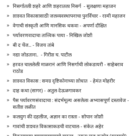
निसर्गातली शहरे आणि शहरातला निसर्ग - सुलक्षणा महाजन
शाश्वत विकासासाठी जलव्यवस्थापनाचा पुनर्विचार - रश्मी महाजन
वेगाची संस्कृती आणि मानसिक थकवा - अपर्णा दीक्षित
पर्यावरणवादाचा तात्त्विक पाया - निखिल जोशी
बी द चेंज... - विजय तांबे
नद्या जोडताना.. - गिरीश घ. पाटील
हरवत चाललेली माळरानं आणि निसर्गाची लोकडायरी - साहेबराव
राठोड
शाश्वत विकास : समग्र दृष्टिकोनाच्या शोधात - हेमंत मोहरीर
दाह कथा (सागर) - अतुल देऊळगावकर
पैस पर्यावरणसंवादाचा : संदर्भमूल्य असलेला अभ्यासपूर्ण दस्तावेज -
सतीश लळीत
कलयुग की दहलीज, अज्ञान का रास्ता - सोपान जोशी
गावांची शाश्वत विकासाकडची वाटचाल - संकेत अहेर