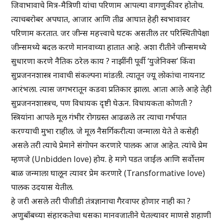
जिवाभावाचे मित्र-मैत्रिणी यांचा परिणाम आपल्या वागणुकीवर होतोच.
त्याचबरोबर अपघात, आजार आणि तीव्र आघात हेही स्वभावावर
परिणाम करतात. जर जीन्स महत्त्वाचे घटक असतील तर परिस्थितीपेक्षा
जीन्समध्ये बदल करणे मानवाच्या हातात आहे. अशा रीतीने जीन्समध्ये
सुधारणा करणे नैतिक ठरेल काय ? नाझींनी पूर्वी ‘युजेनिक्स’ किंवा
सुप्रजननशास्त्र नावाची संकल्पना मांडली. त्यातून ज्यू लोकांचा नायनाट
आरंभला. त्यास जगभरातून कडवा प्रतिकार झाला. आता आले आहे तेही
सुप्रजननशास्त्रच, पण विधायक दृष्टी घेऊन. विधायकता कोणती ?
स्त्रियांना आपले मूल गंभीर रोगग्रस्त आढळले तर त्याचा गर्भपात
करण्याची मुभा राहील. जे मूल नैसर्गिकरीत्या जन्माला येते ते कसेही
असले तरी त्याचे प्रेमाने संगोपन करणारे पालक आज आहेत. त्यांचे प्रेम
म्हणजे (Unbidden love) होय. हे मागे पडत जाईल आणि सर्वोत्तम
बाळ जन्माला घालून त्यावर प्रेम करणारे (Transformative love)
पालक उदयास येतील.
हे जरी असले तरी पीजीडी तंत्रज्ञानाचा गैरवापर होणार नाही का ?
अणुबाँबच्या संहारकतेचा धसका मानवजातीने घेतल्यावर माणसे शहाणी