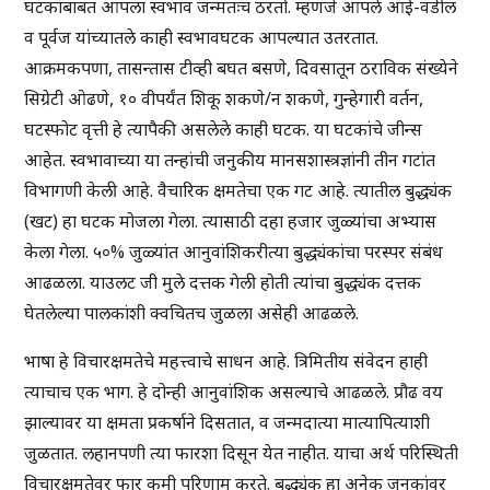
घटकांबाबत आपला स्वभाव जन्मतःच ठरतो. म्हणजे आपले आई-वडील
व पूर्वज यांच्यातले काही स्वभावघटक आपल्यात उतरतात.
आक्रमकपणा, तासन्तास टीव्ही बघत बसणे, दिवसातून ठराविक संख्येने
सिग्रेटी ओढणे, १० वीपर्यंत शिकू शकणे/न शकणे, गुन्हेगारी वर्तन,
घटस्फोट वृत्ती हे त्यापैकी असलेले काही घटक. या घटकांचे जीन्स
आहेत. स्वभावाच्या या तन्हांची जनुकीय मानसशास्त्रज्ञांनी तीन गटांत
विभागणी केली आहे. वैचारिक क्षमतेचा एक गट आहे. त्यातील बुद्ध्यंक
(खट) हा घटक मोजला गेला. त्यासाठी दहा हजार जुळ्यांचा अभ्यास
केला गेला. ५०% जुळ्यांत आनुवांशिकरीत्या बुद्ध्यंकांचा परस्पर संबंध
आढळला. याउलट जी मुले दत्तक गेली होती त्यांचा बुद्ध्यंक दत्तक
घेतलेल्या पालकांशी क्वचितच जुळला असेही आढळले.
भाषा हे विचारक्षमतेचे महत्त्वाचे साधन आहे. त्रिमितीय संवेदन हाही
त्याचाच एक भाग. हे दोन्ही आनुवांशिक असल्याचे आढळले. प्रौढ वय
झाल्यावर या क्षमता प्रकर्षाने दिसतात, व जन्मदात्या मात्यापित्याशी
जुळतात. लहानपणी त्या फारशा दिसून येत नाहीत. याचा अर्थ परिस्थिती
विचारक्षमतेवर फार कमी परिणाम करते. बुद्ध्यंक हा अनेक जनुकांवर