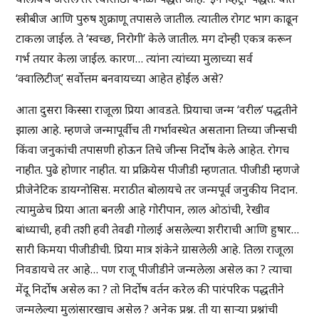
स्त्रीबीज आणि पुरुष शुक्राणू तपासले जातील. त्यातील रोगट भाग काढून
टाकला जाईल. ते ‘स्वच्छ, निरोगी’ केले जातील. मग दोन्ही एकत्र करून
गर्भ तयार केला जाईल. कारण… त्यांना त्यांच्या मुलाच्या सर्व
‘क्वालिटीज्’ सर्वोत्तम बनवायच्या आहेत होईल असे?
आता दुसरा किस्सा राजूला प्रिया आवडते. प्रियाचा जन्म ‘वरील’ पद्धतीने
झाला आहे. म्हणजे जन्मापूर्वीच ती गर्भावस्थेत असताना तिच्या जीन्सची
किंवा जनुकांची तपासणी होऊन तिचे जीन्स निर्दोष केले आहेत. रोगच
नाहीत. पुढे होणार नाहीत. या प्रक्रियेस पीजीडी म्हणतात. पीजीडी म्हणजे
प्रीजेनेटिक डायग्नोसिस. मराठीत बोलायचे तर जन्मपूर्व जनुकीय निदान.
त्यामुळेच प्रिया आता बनली आहे गोरीपान, लाल ओठांची, रेखीव
बांध्याची, हवी तशी हवी तेवढी गोलाई असलेल्या शरीराची आणि हुषार…
सारी किमया पीजीडीची. प्रिया मात्र शंकेने ग्रासलेली आहे. तिला राजूला
निवडायचे तर आहे… पण राजू पीजीडीने जन्मलेला असेल का ? त्याचा
मेंदू निर्दोष असेल का ? तो निर्दोष वर्तन करेल की पारंपरिक पद्धतीने
जन्मलेल्या मुलांसारखाच असेल ? अनेक प्रश्न. ती या साऱ्या प्रश्नांची