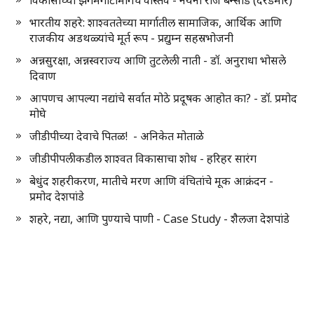
विकासाच्या झगमगाटामागचे वास्तव - नयना राज बन्सोड (दरडमारे)
भारतीय शहरे: शाश्वततेच्या मार्गातील सामाजिक, आर्थिक आणि
राजकीय अडथळ्यांचे मूर्त रूप - प्रद्युम्न सहस्रभोजनी
अन्नसुरक्षा, अन्नस्वराज्य आणि तुटलेली नाती - डॉ. अनुराधा भोसले
दिवाण
आपणच आपल्या नद्यांचे सर्वात मोठे प्रदूषक आहोत का? - डॉ. प्रमोद
मोघे
जीडीपीच्या देवाचे पितळ! - अनिकेत मोताळे
जीडीपीपलीकडील शाश्वत विकासाचा शोध - हरिहर सारंग
बेधुंद शहरीकरण, मातीचे मरण आणि वंचितांचे मूक आक्रंदन -
प्रमोद देशपांडे
शहरे, नद्या, आणि पुण्याचे पाणी - Case Study - शैलजा देशपांडे