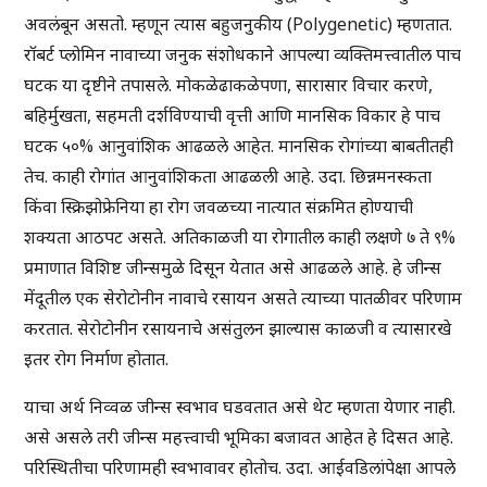
अवलंबून असतो. म्हणून त्यास बहुजनुकीय (Polygenetic) म्हणतात.
रॉबर्ट प्लोमिन नावाच्या जनुक संशोधकाने आपल्या व्यक्तिमत्त्वातील पाच
घटक या दृष्टीने तपासले. मोकळेढाकळेपणा, सारासार विचार करणे,
बहिर्मुखता, सहमती दर्शविण्याची वृत्ती आणि मानसिक विकार हे पाच
घटक ५०% आनुवांशिक आढळले आहेत. मानसिक रोगांच्या बाबतीतही
तेच. काही रोगांत आनुवांशिकता आढळली आहे. उदा. छिन्नमनस्कता
किंवा स्क्रिझोफ्रेनिया हा रोग जवळच्या नात्यात संक्रमित होण्याची
शक्यता आठपट असते. अतिकाळजी या रोगातील काही लक्षणे ७ ते ९%
प्रमाणात विशिष्ट जीन्समुळे दिसून येतात असे आढळले आहे. हे जीन्स
मेंदूतील एक सेरोटोनीन नावाचे रसायन असते त्याच्या पातळीवर परिणाम
करतात. सेरोटोनीन रसायनाचे असंतुलन झाल्यास काळजी व त्यासारखे
इतर रोग निर्माण होतात.
याचा अर्थ निव्वळ जीन्स स्वभाव घडवतात असे थेट म्हणता येणार नाही.
असे असले तरी जीन्स महत्त्वाची भूमिका बजावत आहेत हे दिसत आहे.
परिस्थितीचा परिणामही स्वभावावर होतोच. उदा. आईवडिलांपेक्षा आपले