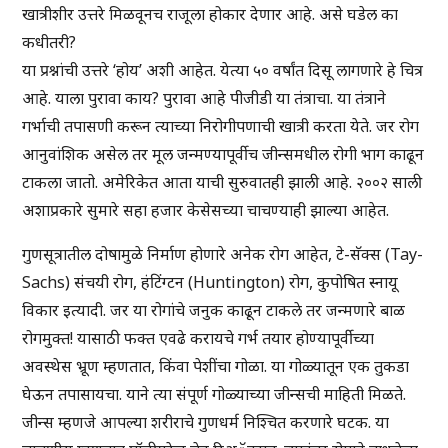
खात्रीशीर उत्तरे मिळवूनच राजूला होकार देणार आहे. असे घडेल का
कधीतरी?
या प्रश्नांची उत्तरे ‘होय’ अशी आहेत. येत्या ५० वर्षांत दिसू लागणारे हे चित्र
आहे. याला पुरावा काय? पुरावा आहे पीजीडी या तंत्राचा. या तंत्राने
गर्भाची तपासणी करून त्याच्या निरोगीपणाची खात्री करता येते. जर रोग
आनुवांशिक असेल तर मूल जन्मण्यापूर्वीच जीन्समधील रोगी भाग काढून
टाकला जातो. अमेरिकेत आता याची सुरुवातही झाली आहे. २००२ साली
अशाप्रकारे सुमारे सहा हजार केसेसच्या चाचण्याही झाल्या आहेत.
गुणसूत्रातील दोषामुळे निर्माण होणारे अनेक रोग आहेत, टे-सॅक्स (Tay-
Sachs) संचयी रोग, हंटिंग्टन (Huntington) रोग, कुपोषित स्नायू
विकार इत्यादी. जर या रोगांचे जनुक काढून टाकले तर जन्मणारे बाळ
रोगमुक्त! यासाठी फक्त एवढे करायचे गर्भ तयार होण्यापूर्वीच्या
अवस्थेस भ्रूण म्हणतात, किंवा पेशींचा गोळा. या गोळ्यातून एक तुकडा
घेऊन तपासायचा. याने त्या संपूर्ण गोळ्याच्या जीन्सची माहिती मिळते.
जीन्स म्हणजे आपल्या शरीराचे गुणधर्म निश्चित करणारे घटक. या