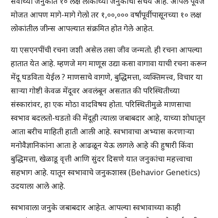
सर्वांच्या जनुकात १० लक्ष लोकांच्या जनुकांचा संचय आहे. आपले पूर्वज
मोजत आपण मागे-मागे गेलो तर १,००,००० वर्षांपूर्वीपासूनच्या १० लक्ष
लोकांतील जीन्स आपल्यात संक्रमित होत गेले आहेत.
या एसएनपींची रचना जशी असेल तसा जीव जन्मतो. ही रचना आपल्या
हातात येत आहे. म्हणजे मग माणूस उद्या कसा वागावा याची रचना करून
मेंदू घडविता येईल ? माणसाचे वागणे, बुद्धिमत्ता, व्यक्तिमत्त्व, विचार या
साऱ्या गोष्टी केवळ मेंदूवर अवलंबून असतात की परिस्थितीच्या
संस्कारांवर, हा एक मोठा वादविषय होता. परिस्थितीमुळे माणसाचा
स्वभाव बदलतो-घडतो की मेंदूही त्याला जबाबदार आहे, याच्या शोधातून
आता बरीच माहिती हाती आली आहे. स्वभावाचा अभ्यास करणाऱ्या
मनोवैज्ञानिकांना आता हे आढळून येऊ लागले आहे की हुषारी किंवा
बुद्धिमत्ता, खेळाडू वृत्ती आणि सुंदर दिसणे यात जनुकांचा महत्त्वाचा
सहभाग आहे. यातून स्वभावाचे जनुकशास्त्र (Behavior Genetics)
उदयाला आले आहे.
स्वभावाला जनुके जबाबदार आहेत. आपल्या स्वभावाच्या काही