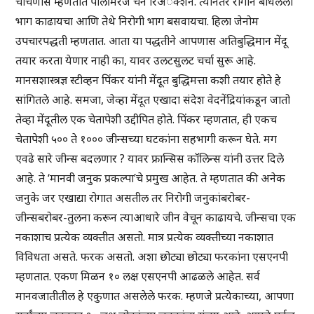
चाचणीस म्हणतात पॉलीमरेज चेन रिअॅक्शन. त्यानंतर रोगाने बाधलेला
भाग काढायचा आणि तेथे निरोगी भाग बसवायचा. हिला जेनोम
उपचारपद्धती म्हणतात. आता या पद्धतीने आपणास अतिबुद्धिमान मेंदू
तयार करता येणार नाही का, यावर उलटसुलट चर्चा सुरू आहे.
मानसशास्त्रज्ञ स्टीव्हन पिंकर यांनी मेंदूत बुद्धिमत्ता कशी तयार होते हे
सांगितले आहे. समजा, जेव्हा मेंदूत एखादा संदेश वेदनेंद्रियांकडून जातो
तेव्हा मेंदूतील एक चेतापेशी उद्दीपित होते. पिंकर म्हणतात, ही एकच
चेतापेशी ५०० ते १००० जीन्सच्या घटकांना सहभागी करून घेते. मग
एवढे सारे जीन्स बदलणार ? यावर फ्रान्सिस कॉलिन्स यांनी उत्तर दिले
आहे. ते ‘मानवी जनुक प्रकल्पा’चे प्रमुख आहेत. ते म्हणतात की अनेक
जनुके जर एखाद्या रोगात असतील तर निरोगी जनुकांबरोबर-
जीन्सबरोबर-तुलना करून त्याआधारे जीन वेचून काढायचे. जीन्सचा एक
नकाशाच प्रत्येक व्यक्तीत असतो. मात्र प्रत्येक व्यक्तीच्या नकाशात
विविधता असते. फरक असतो. अशा छोट्या छोट्या फरकांना एसएनपी
म्हणतात. एकण मिळन १० लक्ष एसएनपी आढळले आहेत. सर्व
मानवजातीतील हे एकुणात असलेले फरक. म्हणजे प्रत्येकाच्या, आपणा