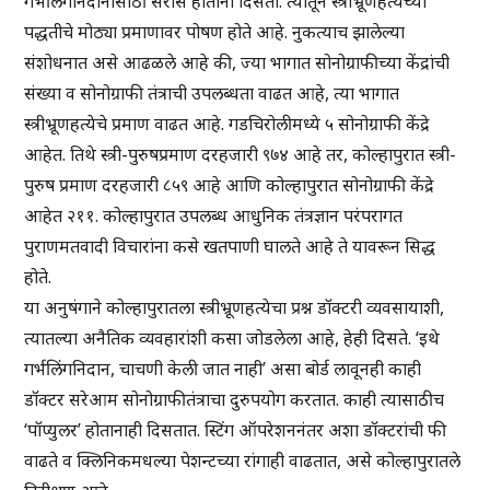
गर्भलिंगनिदानासाठी सर्रास होताना दिसतो. त्यातून स्त्रीभ्रूणहत्येच्या
पद्धतीचे मोठ्या प्रमाणावर पोषण होते आहे. नुकत्याच झालेल्या
संशोधनात असे आढळले आहे की, ज्या भागात सोनोग्राफीच्या केंद्रांची
संख्या व सोनोग्राफी तंत्राची उपलब्धता वाढत आहे, त्या भागात
स्त्रीभ्रूणहत्येचे प्रमाण वाढत आहे. गडचिरोलीमध्ये ५ सोनोग्राफी केंद्रे
आहेत. तिथे स्त्री-पुरुषप्रमाण दरहजारी ९७४ आहे तर, कोल्हापुरात स्त्री-
पुरुष प्रमाण दरहजारी ८५९ आहे आणि कोल्हापुरात सोनोग्राफी केंद्रे
आहेत २११. कोल्हापुरात उपलब्ध आधुनिक तंत्रज्ञान परंपरागत
पुराणमतवादी विचारांना कसे खतपाणी घालते आहे ते यावरून सिद्ध
होते.
या अनुषंगाने कोल्हापुरातला स्त्रीभ्रूणहत्येचा प्रश्न डॉक्टरी व्यवसायाशी,
त्यातल्या अनैतिक व्यवहारांशी कसा जोडलेला आहे, हेही दिसते. ‘इथे
गर्भलिंगनिदान, चाचणी केली जात नाही’ असा बोर्ड लावूनही काही
डॉक्टर सरेआम सोनोग्राफीतंत्राचा दुरुपयोग करतात. काही त्यासाठीच
‘पॉप्युलर’ होतानाही दिसतात. स्टिंग ऑपरेशननंतर अशा डॉक्टरांची फी
वाढते व क्लिनिकमधल्या पेशन्टच्या रांगाही वाढतात, असे कोल्हापुरातले