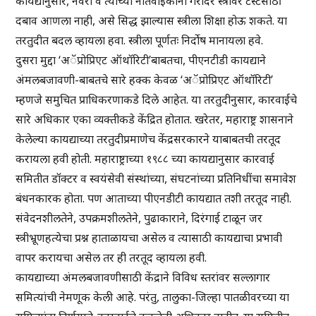
कायद्यानुसार, नवरा व त्यांच्या नातेवाईकांनी गरोदर स्त्रीवर टेस्टसाठी
दबाव आणला नाही, असे सिद्ध झाल्यास स्त्रीला शिक्षा होऊ शकते. या
तरतुदीत बदल व्हायला हवा. स्त्रीला पूर्णतः निर्दोष मानायला हवे.
दुसरा मुद्दा ‘अॅप्रोप्रिएट ऑथॉरिटी’बाबतचा, पीएनटीडी कायद्याने
अंमलबजावणी-बाबतचे सारे हक्क केवळ ‘अॅप्रोप्रिएट ऑथॉरिटी’
म्हणजे समुचित प्राधिकरणाकडे दिले आहेत. या तरतुदीनुसार, कारवाईचे
सारे अधिकार एका व्यक्तीकडे केंद्रित होतात. खरेतर, महाराष्ट्र शासनाने
केलेल्या कायद्याच्या तरतुदीप्रमाणेच केंद्रसरकारने याबाबतची तरतूद
करायला हवी होती. महाराष्ट्राच्या १९८८ च्या कायद्यानुसार कारवाई
समितीत डॉक्टर व स्वयंसेवी संस्थांच्या, संघटनांच्या प्रतिनिधींचा समावेश
बंधनकारक होता. पण आताच्या पीएनडीटी कायद्यात तशी तरतूद नाही.
संवेदनशीलतेने, उपक्रमशीलतेने, पुढाकाराने, दिरंगाई टाळून जर
स्त्रीभ्रूणहत्येचा प्रश्न हाताळायचा असेल व त्यासाठी कायद्याचा प्रभावी
वापर करायचा असेल तर ही तरतूद व्हायला हवी.
कायद्याच्या अंमलबजावणीसाठी केंद्राने विविध स्तरांवर सल्लागार
समित्यांची नेमणूक केली आहे. परंतु, तालुका-जिल्हा पातळीवरच्या या