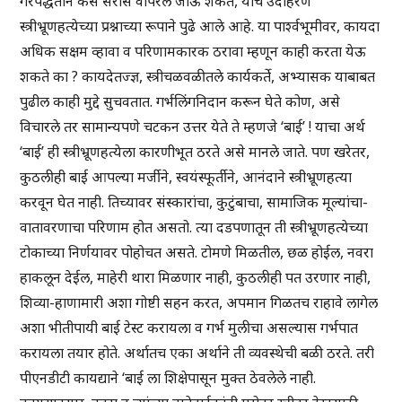
गैरपद्धतीने कसे सर्रास वापरले जाऊ शकते, याचे उदाहरण
स्त्रीभ्रूणहत्येच्या प्रश्नाच्या रूपाने पुढे आले आहे. या पार्श्वभूमीवर, कायदा
अधिक सक्षम व्हावा व परिणामकारक ठरावा म्हणून काही करता येऊ
शकते का ? कायदेतज्ज्ञ, स्त्रीचळवळीतले कार्यकर्ते, अभ्यासक याबाबत
पुढील काही मुद्दे सुचवतात. गर्भलिंगनिदान करून घेते कोण, असे
विचारले तर सामान्यपणे चटकन उत्तर येते ते म्हणजे ‘बाई’ ! याचा अर्थ
‘बाई’ ही स्त्रीभ्रूणहत्येला कारणीभूत ठरते असे मानले जाते. पण खरेतर,
कुठलीही बाई आपल्या मर्जीने, स्वयंस्फूर्तीने, आनंदाने स्त्रीभ्रूणहत्या
करवून घेत नाही. तिच्यावर संस्कारांचा, कुटुंबाचा, सामाजिक मूल्यांचा-
वातावरणाचा परिणाम होत असतो. त्या दडपणातून ती स्त्रीभ्रूणहत्येच्या
टोकाच्या निर्णयावर पोहोचत असते. टोमणे मिळतील, छळ होईल, नवरा
हाकलून देईल, माहेरी थारा मिळणार नाही, कुठलीही पत उरणार नाही,
शिव्या-हाणामारी अशा गोष्टी सहन करत, अपमान गिळतच राहावे लागेल
अशा भीतीपायी बाई टेस्ट करायला व गर्भ मुलीचा असल्यास गर्भपात
करायला तयार होते. अर्थातच एका अर्थाने ती व्यवस्थेची बळी ठरते. तरी
पीएनडीटी कायद्याने ‘बाई ला शिक्षेपासून मुक्त ठेवलेले नाही.