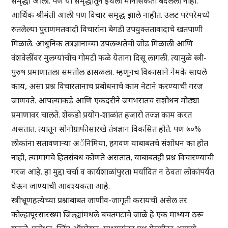
समृद्धी आली. पण या समृद्धीतून इथली मानसिकता बदलली नाही.
आर्थिक श्रीमंती आली पण विचार समृद्ध झाले नाहीत. उलट परंपरेमध्ये
रुतलेल्या पुराणमतवादी विचारांना बेगडी उपयुक्ततावादाचे खतपाणी
मिळाले. आधुनिक तंत्रज्ञानाच्या उपलब्धतेची जोड मिळाली आणि
वंशवेलींवर मुलग्यांचीच गोमटी फळे येताना दिसू लागली. त्यामुळे स्त्री-
पुरुष प्रमाणातला समतोल ढासळला. म्हणूनच विकासाने नेमके साधले
काय, असा प्रश्न विचारतानाच प्रबोधनाचे काम नेटाने करण्याची गरज
जाणवते. आपल्याकडे आणि एकंदरीने जगभरातच संशोधन मोठ्या
प्रमाणावर चालते. शेकडो प्रयोग-शाळांत हजारो तज्ज्ञ काम करत
असतात. त्यातून सोनोग्राफीसारखे तंत्रज्ञान विकसित होते. पण ७०%
लोकांना सतावणाऱ्या अॅनिमिया, हगवण याबाबतचे संशोधन का होत
नाही, त्यामागचे हितसंबंध कोणते असतात, याबाबतही प्रश्न विचारण्याची
गरज आहे. हा मुद्दा चर्चा व कार्यशाळांपुरता मर्यादित न ठेवता लोकांपर्यंत
घेऊन जाण्याची आवश्यकता आहे.
स्त्रीभ्रूणहत्येच्या प्रश्नाबाबत जाणीव-जागृती करायची असेल तर
कोल्हापूरसारख्या जिल्ह्यांमधले बचतगटाचे जाळे हे एक माध्यम ठरू