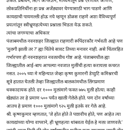
शकते. प्रबोधन, स्टिंग ऑपरेशन, माध्यमांतून प्रश्न ऐरणीवर आणणे,
लोकप्रतिनिधींना हा प्रश्न अजेंड्यावर घेण्यासाठी भाग पाडणे आणि
कायद्याची पायमल्ली होऊ नये म्हणून डोळस राहणे अशा वैविध्यपूर्ण
प्रयत्नांतून स्त्रीभ्रूणहत्येच्या प्रश्नाला भिडता येऊ शकते.
त्यांचा जगण्याचा अधिकार
पंजाबमधील नवनशहर जिल्ह्यात राहणारी रूपिंदरकौर गर्भवती आहे पण
‘मुलगी झाली तर ?’ ह्या चिंतेचे सावट तिच्या मनावर नाही. असे चिंतारहित
गर्भारपण ही नवनशहरात नवलाचीच गोष्ट आहे. पंजाबमधील ह्या
जिल्ह्यातील आई-बाप आपल्या नवजात मुलींची हत्या करायला कचरत
नसत. २००५ च्या मे महिन्यात जेव्हा कृष्ण कुमारनी डेप्युटि कमिश्नरची
सूत्रे हातात घेतली तेव्हा जिल्ह्यातील बालकांमधील लिंगप्रमाण
धक्कादायक होते. दर १००० मुलांमागे फक्त ७७५ मुली होत्या. काही
खेड्यांत तर हे प्रमाण ५०० पर्यंत खाली गेलेले होते. पण दोन वर्षांच्या
आतच हे प्रमाण १००० मुलांमागे ९२५ मुली इतके वर गेले आहे.
श्री. कृष्णकुमार म्हणतात, ‘जे होत होते ते पाशवीच होते, पण आहेत त्या
कायद्यांच्या योग्य वापराने, ही भ्रूणहत्या थांबवता येईल हे मला जाणवले.’