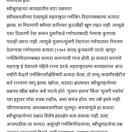
मानायला हवी.
स्त्रीभ्रूणहत्याः कायद्यातील वाटा पळवाटा
स्त्रीचळवळीच्या रेट्यामुळे महाराष्ट्रात गर्भलिंग-निदानाबाबतचा कायदा
झाला. या निदानांनी स्त्रीच्या शरीरावर कुठलीही खूण राहत नाही. त्यामुळे
एका ठिकाणी टेस्ट करून दुसरीकडे गर्भपातासाठी गेल्यास कुणाला
पत्ताही लागत नाही. त्यामुळे मुलगा/मुलगी टेस्टनंतर गर्भपातावर नियंत्रण
ठेवण्यास गर्भपाताचा कायदा (१९७१ साल) कुचकामी ठरतो. म्हणून
गर्भलिंगनिदानाबाबत कायदा करण्याची गरज होती. हा कायदा करणारे
महाराष्ट्र हे देशातले पहिले राज्य ठरले. महाराष्ट्रातल्या कायद्यानंतर आठ
वर्षांनी केंद्राने गर्भलिंगपरीक्षेविषयी कायदा केला. तो जम्मू-काश्मीरखेरीज
सर्व राज्यांना लागू झाला. खरेतर, कायदा झाल्यावर स्त्रीभ्रूणहत्येच्या
प्रश्नाला खीळ बसेल असे वाटले होते. ‘मुलगा हवाच’ किंवा ‘मुलगी नकोच’
च्या हट्टावर थोडा वचक राहील, असा समज होता. पण तसे झाले नाही.
परिणामकारक अंमलबजावणीच्या मूलभूत अभावामुळे हा कायदा
स्त्रीभ्रूणहत्येच्या प्रश्नात विशेष हस्तक्षेप करू शकला नाही. उलट
आजघडीला तर कायदा असूनही गर्भलिंगनिदानाचा, स्त्रीभ्रूणहत्येचा प्रश्न