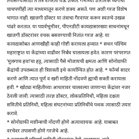
तपासण्यासाठी ते तंत्र वापरता येऊ शकते. गर्भाच्या शारीरिक व्यंगाची
चाचपणीही त्या माध्यमातून करणे शक्य असते. पण अशी गरज विशेष
भागात नाही. खाजगी डॉक्टर या तंत्राचा गैरवापर करून स्वतःचे उखळ
पांढरे करतात. या पार्श्वभूमीवर, पीएनडीटी कायद्यासारख्या साधनांमधून
खाजगी डॉक्टरांवर वचक बसवण्याची नितांत गरज आहे. या
कायद्यासोबत आणखीही काही गोष्टी करायला हव्यात * सधन पश्चिम
महाराष्ट्रात या केंद्रांच्या वाढीवर निर्बंध घालायला हवेत. कारण परंपरागत
‘मुलगाच हवा’चा हट्ट, त्यासाठी पैसे मोजायची क्षमता आणि सोनोग्राफी
केंद्रांची उपलब्धता ही त्रिशक्ती इथे कार्यान्वित होत आहे. * फॉर्न्स सादर
करणे आणि त्यात पूर्ण व खरी माहिती नोंदवणे ह्याची सक्ती करायला
हवी. * खोट्या माहितीच्या आधारावर चालवल्या जाणाऱ्या केंद्रांवर नजर
ठेवली जावी. त्यासाठी तज्ज्ञ डॉक्टर, लोकप्रतिनिधी, महिला दक्षता
समितीचे प्रतिनिधी, महिला संघटनांच्या प्रतिनिधींचे पथक त्यासाठी तयार
करावे.
* सोनोग्राफी मशीन्सची नोंदणी होणे अत्यावश्यक आहे. याबाबत
वरचेवर तपासणी होणे गरजेचे आहे.