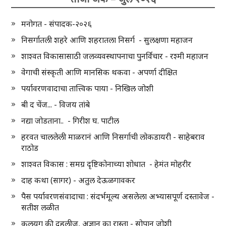
मनोगत - संपादक-२०२६
निसर्गातली शहरे आणि शहरातला निसर्ग - सुलक्षणा महाजन
शाश्वत विकासासाठी जलव्यवस्थापनाचा पुनर्विचार - रश्मी महाजन
वेगाची संस्कृती आणि मानसिक थकवा - अपर्णा दीक्षित
पर्यावरणवादाचा तात्त्विक पाया - निखिल जोशी
बी द चेंज... - विजय तांबे
नद्या जोडताना.. - गिरीश घ. पाटील
हरवत चाललेली माळरानं आणि निसर्गाची लोकडायरी - साहेबराव
राठोड
शाश्वत विकास : समग्र दृष्टिकोनाच्या शोधात - हेमंत मोहरीर
दाह कथा (सागर) - अतुल देऊळगावकर
पैस पर्यावरणसंवादाचा : संदर्भमूल्य असलेला अभ्यासपूर्ण दस्तावेज -
सतीश लळीत
कलयुग की दहलीज, अज्ञान का रास्ता - सोपान जोशी