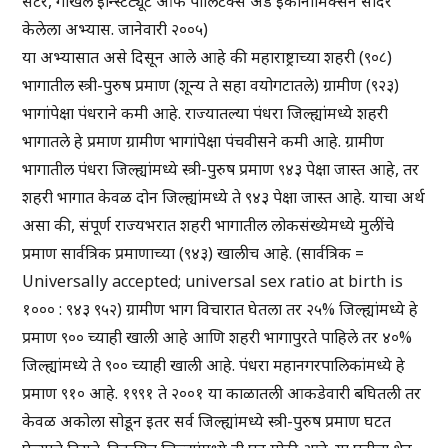
सेंटर, गोखले इन्स्टिट्यूट ऑफ पॉलिटक्स अँड इकॉनॉमिक्सने सादर
केलेला अभ्यास. जानेवारी २००५)
या अभ्यासात असे दिसून आले आहे की महाराष्ट्राच्या शहरी (९०८)
भागातील स्त्री-पुरुष प्रमाण (शून्य ते सहा वयोगटातले) ग्रामीण (९२३)
भागांपेक्षा पंधराने कमी आहे. राज्यातल्या पंधरा जिल्ह्यांमध्ये शहरी
भागातले हे प्रमाण ग्रामीण भागांपेक्षा पंचवीसने कमी आहे. ग्रामीण
भागातील पंधरा जिल्ह्यांमध्ये स्त्री-पुरुष प्रमाण ९४३ पेक्षा जास्त आहे, तर
शहरी भागात केवळ दोन जिल्ह्यांमध्ये ते ९४३ पेक्षा जास्त आहे. याचा अर्थ
असा की, संपूर्ण राज्यभरात शहरी भागातील लोकसंख्येमध्ये मुलींचे
प्रमाण सार्वत्रिक प्रमाणाच्या (९४३) खालीच आहे. (सार्वत्रिक =
Universally accepted; universal sex ratio at birth is
१००० : ९४३ ९५२) ग्रामीण भाग विचारात घेतला तर २५% जिल्ह्यांमध्ये हे
प्रमाण ९०० च्याही खाली आहे आणि शहरी भागापुरते पाहिले तर ४०%
जिल्ह्यांमध्ये ते ९०० च्याही खाली आहे. पंधरा महानगरपालिकांमध्ये हे
प्रमाण ९१० आहे. १९९१ ते २००१ या काळातली आकडेवारी बघितली तर
केवळ अकोला सोडून इतर सर्व जिल्ह्यांमध्ये स्त्री-पुरुष प्रमाण घटत