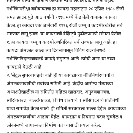
समितीने योग्य ती कृती न केल्यास न्यायालयात दाद मागता येईल.
गर्भलिंगपरीक्षा बंदीबाबतचा हा कायदा महाराष्ट्रात २८ एप्रिल १९८८ रोजी
संमत झाला. पुढे आठ वर्षांनी १९९६ मध्ये केंद्रानेही याबाबत कायदा
केला. हा कायदा एक जानेवारी १९९६ रोजी जम्मू व काश्मीरखेरीज सर्व
भारतात लागू झाला. या कायद्याची वैशिष्ट्ये पुढीलप्रमाणे सांगता येतील.
१. हा कायदा जम्मू व काश्मीरव्यतिरिक्त सर्व राज्यांत लागू आहे. हा
कायदा अंमलात आला त्या दिवसापासून विविध राज्यांमधले
गर्भलिंगनिदानाबाबतचे कायदे संपुष्टात आले. त्यांची जागा या नव्या
कायद्याने घेतली आहे.
२. ‘सेंट्रल सुपरवायझरी बोर्ड’ ही या कायद्याच्या नीतिनिर्धारणाची व
अंमलबजावणीची सर्वोच्च समिती आहे. केंद्रीय आरोग्य मंत्र्यांच्या
अध्यक्षतेखालील या समितीत महिला खासदार, अनुवंशशास्त्रज्ञ,
स्त्रीरोगतज्ज्ञ, बालरोगतज्ज्ञ, विविध राज्यांचे व स्त्रीसंघटनांचे प्रतिनिधी
यांचा समावेश केला जातो. ही समिती सरकारला सल्ला देईल. कायद्याच्या
अंमलबजावणीचा आढावा घेईल, कायद्यात व नियमात बदल सुचवेल व
लोकांमध्ये जागरूकता निर्माण करण्यासाठी प्रयत्न करेल.