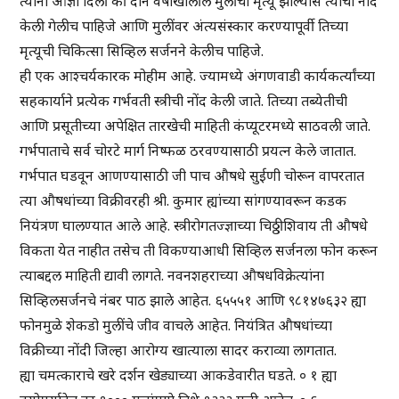
त्यांनी आज्ञा दिली की दोन वर्षांखालील मुलीचा मृत्यू झाल्यास त्याची नोंद
केली गेलीच पाहिजे आणि मुलींवर अंत्यसंस्कार करण्यापूर्वी तिच्या
मृत्यूची चिकित्सा सिव्हिल सर्जनने केलीच पाहिजे.
ही एक आश्चर्यकारक मोहीम आहे. ज्यामध्ये अंगणवाडी कार्यकर्त्यांच्या
सहकार्याने प्रत्येक गर्भवती स्त्रीची नोंद केली जाते. तिच्या तब्येतीची
आणि प्रसूतीच्या अपेक्षित तारखेची माहिती कंप्यूटरमध्ये साठवली जाते.
गर्भपाताचे सर्व चोरटे मार्ग निष्फळ ठरवण्यासाठी प्रयत्न केले जातात.
गर्भपात घडवून आणण्यासाठी जी पाच औषधे सुईणी चोरून वापरतात
त्या औषधांच्या विक्रीवरही श्री. कुमार ह्यांच्या सांगण्यावरून कडक
नियंत्रण घालण्यात आले आहे. स्त्रीरोगतज्ज्ञाच्या चिठ्ठीशिवाय ती औषधे
विकता येत नाहीत तसेच ती विकण्याआधी सिव्हिल सर्जनला फोन करून
त्याबद्दल माहिती द्यावी लागते. नवनशहराच्या औषधविक्रेत्यांना
सिव्हिलसर्जनचे नंबर पाठ झाले आहेत. ६५५५१ आणि ९८१४७६३२ ह्या
फोनमुळे शेकडो मुलींचे जीव वाचले आहेत. नियंत्रित औषधांच्या
विक्रीच्या नोंदी जिल्हा आरोग्य खात्याला सादर कराव्या लागतात.
ह्या चमत्काराचे खरे दर्शन खेड्याच्या आकडेवारीत घडते. ० १ ह्या