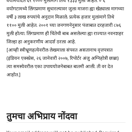
वयोमर्यादेत दर १००० मुलांमागे तिथे १३३३ मुली आहेत. ० ६
वयोगटामध्ये लिंगप्रमाण सुधारल्यावर जुला माजरा ह्या खेड्याला मागच्या
वर्षी ३ लाख रुपयांचे अनुदान मिळाले. प्रत्येक हजार मुलांमागे तिथे
११०० मुली आहेत. २००१ च्या जनगणनेनुसार पंजाबात दरहजारी ८७६
मुली होत्या. लिंगप्रमाण ही चिंतेची बाब असलेल्या ह्या राज्यात नवनशहर
जिल्हा हा अनुकरणीय आदर्श ठरला आहे.
[आम्ही स्त्रीभ्रूणहत्येवरील लेखमाला संपवत असतानाच वृत्तपत्रात
(इंडियन एक्स्प्रेस, २६ जानेवारी २००७, रिपोर्टर अंजु अग्निहोत्री छाब्रा)
त्या समस्येवरील एका उपाययोजनेबाबत बातमी आली. ती वर देत
आहोत.]
तुमचा अभिप्राय नोंदवा