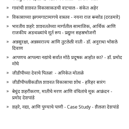
गावांची शाश्वत विकासाकडची वाटचाल - संकेत अहेर
विकासाच्या झगमगाटामागचे वास्तव - नयना राज बन्सोड (दरडमारे)
भारतीय शहरे: शाश्वततेच्या मार्गातील सामाजिक, आर्थिक आणि
राजकीय अडथळ्यांचे मूर्त रूप - प्रद्युम्न सहस्रभोजनी
अन्नसुरक्षा, अन्नस्वराज्य आणि तुटलेली नाती - डॉ. अनुराधा भोसले
दिवाण
आपणच आपल्या नद्यांचे सर्वात मोठे प्रदूषक आहोत का? - डॉ. प्रमोद
मोघे
जीडीपीच्या देवाचे पितळ! - अनिकेत मोताळे
जीडीपीपलीकडील शाश्वत विकासाचा शोध - हरिहर सारंग
बेधुंद शहरीकरण, मातीचे मरण आणि वंचितांचे मूक आक्रंदन -
प्रमोद देशपांडे
शहरे, नद्या, आणि पुण्याचे पाणी - Case Study - शैलजा देशपांडे