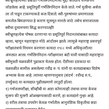
स्त्रीभ्रूणहत्येच्या प्रश्नाशी गर्भलिंगनिदानाचा मुद्दा अतिशय घनिष्ठपणे
जोडलेला आहे. प्रसूतिपूर्वी गर्भलिंगनिदान केले जाते. गर्भ मुलीचा असेल
तर तो पाडून टाकण्याकडे कल दिसतो. स्त्री-पुरुषांच्या प्रमाणातला
समतोल बिघडण्यात हे कारण मूलभूत मानले जाते. तसेच समाजातला
स्त्रीचा दुय्यमपणा सिद्ध करण्यातही!
स्त्रीभ्रूणहत्येस पोषक ठरणाऱ्या या प्रसूतिपूर्व निदानतंत्रांबाबत कायदा
व्हावा, म्हणून महाराष्ट्रात मोठे आंदोलन झाले. त्यामुळे महाराष्ट्र प्रसवपूर्व
परीक्षातंत्राचे नियमन करणारा कायदा १९८८ मध्ये अधिकृतरीत्या
अंमलात आला. गर्भलिंगनिदान-परीक्षणावर बंदी यावी यासाठी महाराष्ट्रात
स्त्रीमुक्ती चळवळीने पुढाकार घेतला होता. ऐंशीच्या दशकात या
चळवळीत सामील असलेल्या रवींद्र रु. पं. यांनी या कायद्याबाबत विशेष
अभ्यास केला आहे. त्यांच्या म्हणण्यानुसार (संदर्भ : रवीन्द्र रु.पं.,
उपर्युक्त) या कायद्यात पुढीलप्रमाणे तरतुदी होत्या.
१) गर्भजलपरीक्षा, सीव्हीबी वा अशा कोणत्याही तंत्राचा वापर केवळ
मुलगा की मुलगी ओळखण्यासाठी करणे, हा कायद्याने गुन्हा आहे.
२) वरील तंत्राचा उपयोग केवळ गर्भातील आनुवंशिक विकृतीचा छडा