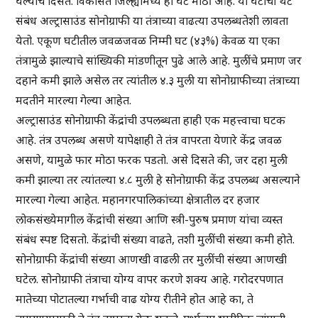
घेल्याचे दिसते. विकसित जिल्ह्यांमध्ये ही घट मोठी आहे. या घटीचा थेट
संबंध अल्ट्रासाउंड सोनोग्राफी या तंत्राच्या वाढत्या उपलब्धतेशी लावता
येतो. एकूण घटीतील जवळजवळ निम्मी घट (४३%) केवळ या एका
तंत्रामुळे झाल्याचे सांख्यिकी मांडणीतून पुढे आले आहे. मुलींचे प्रमाण जर
दहाने कमी झाले असेल तर त्यांतील ४.३ मुली या सोनोग्राफीच्या तंत्राच्या
मदतीने मारल्या गेल्या आहेत.
अल्ट्रासाउंड सोनोग्राफी केंद्रांची उपलब्धता हाही एक महत्त्वाचा घटक
आहे. तंत्र उपलब्ध असणे यापेक्षाही ते तंत्र वापरता येणारे केंद्र जवळ
असणे, यामुळे फार मोठा फरक पडतो. असे दिसते की, जर दहा मुली
कमी झाल्या तर त्यांतल्या ४.८ मुली हे सोनोग्राफी केंद्र उपलब्ध असल्याने
मारल्या गेल्या आहेत. महानगरपालिकांच्या क्षेत्रातील दर हजार
लोकसंख्येमागील केंद्रांची संख्या आणि स्त्री-पुरुष प्रमाण यांचा व्यस्त
संबंध स्पष्ट दिसतो. केंद्रांची संख्या वाढते, तशी मुलींची संख्या कमी होते.
सोनोग्राफी केंद्रांची संख्या आणखी वाढली तर मुलींची संख्या आणखी
घटेल. सोनोग्राफी तंत्राचा योग्य वापर करणे शक्य आहे. गरोदरपणात
मातेच्या पोटातल्या गर्भाची वाढ योग्य रीतीने होत आहे का, ते