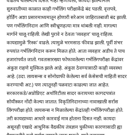
वाढतच चालल्याचे दिसते. नाही म्हणायला, कायदा झाल्यानंतर
सुरुवातीच्या काळात काही गर्भलिंग परीक्षाकेंद्रे बंद पडली. वृत्तपत्रे,
होर्डिंग अशा प्रसारमाध्यमातून होणारी सरेआम जाहिरातबाजी बंद झाली.
पण गर्भलिंगनिदान आणि स्त्रीभ्रूणहत्या मात्र थांबली नाही. मागल्या
मार्गाने चालू राहिली. लेखी पुरावे न ठेवता ‘व्यवहार’ चालू राहिला.
कायद्यामुळे ‘रिस्क’ वाढले. त्यामुळे भरमसाठ फीवाढ झाली. पूर्वी शंभर
रुपयांत गर्भलिंगनिदान करून मिळत होते. आता व्यवहार अडीच ते पाच
हजारांपर्यंत जातो. गवतासारख्या फोफावलेल्या गर्भलिंगपरीक्षा केंद्रांवर
अंकुश राहणे मुश्किल झाले आहे. अंकुश ठेवण्यासाठी काही व्यवस्था
आहे. (उदा. लायसन्स व सोनोग्राफी केलेल्या सर्व केसेसची माहिती सादर
करण्याची अट.) पण त्यातूनही पळवाटा काढल्या जात आहेत.
सरकारकडे/अप्रोप्रिएट अथॉरिटीला सादर करायच्या कागदपत्रांत
सोयीस्कर नोंदी केल्या जातात. विकृतिनिदानाच्या नावाखाली सर्रास
लिंगपरीक्षा होते. लायसन्स न मिळालेल्या केंद्रांतही गर्भलिंगपरीक्षा होते.
तरी कायद्याच्या आधारे कारवाई मात्र होताना दिसत नाही. कायदा
असूनही एखादे आधुनिक वैद्यकीय तंत्रज्ञान चुकीच्या कारणासाठी ह्या