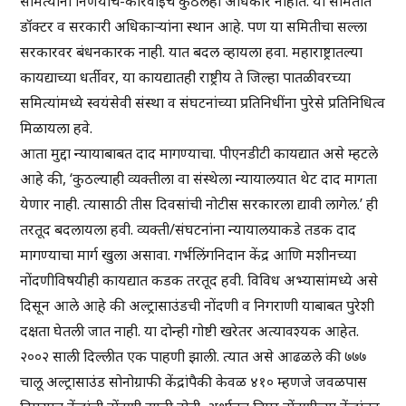
समित्यांना निर्णयाचे-कारवाईचे कुठलेही अधिकार नाहीत. या समितीत
डॉक्टर व सरकारी अधिकाऱ्यांना स्थान आहे. पण या समितीचा सल्ला
सरकारवर बंधनकारक नाही. यात बदल व्हायला हवा. महाराष्ट्रातल्या
कायद्याच्या धर्तीवर, या कायद्यातही राष्ट्रीय ते जिल्हा पातळीवरच्या
समित्यांमध्ये स्वयंसेवी संस्था व संघटनांच्या प्रतिनिधींना पुरेसे प्रतिनिधित्व
मिळायला हवे.
आता मुद्दा न्यायाबाबत दाद मागण्याचा. पीएनडीटी कायद्यात असे म्हटले
आहे की, ‘कुठल्याही व्यक्तीला वा संस्थेला न्यायालयात थेट दाद मागता
येणार नाही. त्यासाठी तीस दिवसांची नोटीस सरकारला द्यावी लागेल.’ ही
तरतूद बदलायला हवी. व्यक्ती/संघटनांना न्यायालयाकडे तडक दाद
मागण्याचा मार्ग खुला असावा. गर्भलिंगनिदान केंद्र आणि मशीनच्या
नोंदणीविषयीही कायद्यात कडक तरतूद हवी. विविध अभ्यासांमध्ये असे
दिसून आले आहे की अल्ट्रासाउंडची नोंदणी व निगराणी याबाबत पुरेशी
दक्षता घेतली जात नाही. या दोन्ही गोष्टी खरेतर अत्यावश्यक आहेत.
२००२ साली दिल्लीत एक पाहणी झाली. त्यात असे आढळले की ७७७
चालू अल्ट्रासाउंड सोनोग्राफी केंद्रांपैकी केवळ ४१० म्हणजे जवळपास