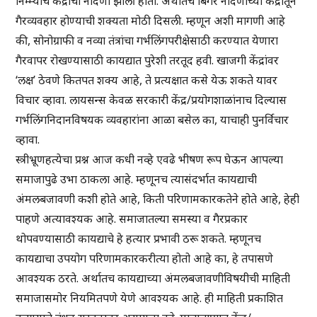
निम्म्याच केंद्रांची नोंदणी झाली होती. अर्थातच बिगर नोंदणीच्या केंद्रांतून
गैरव्यवहार होण्याची शक्यता मोठी दिसली. म्हणून अशी मागणी आहे
की, सोनोग्राफी व नव्या तंत्रांचा गर्भलिंगपरीक्षेसाठी करण्यात येणारा
गैरवापर रोखण्यासाठी कायद्यात पुरेशी तरतूद हवी. खाजगी केंद्रांवर
‘लक्ष’ ठेवणे कितपत शक्य आहे, ते प्रत्यक्षात कसे येऊ शकते यावर
विचार व्हावा. लायसन्स केवळ सरकारी केंद्र/प्रयोगशाळांनाच दिल्यास
गर्भलिंगनिदानविषयक व्यवहारांना आळा बसेल का, याचाही पुनर्विचार
व्हावा.
स्त्रीभ्रूणहत्येचा प्रश्न आज कधी नव्हे एवढे भीषण रूप घेऊन आपल्या
समाजापुढे उभा ठाकला आहे. म्हणूनच त्यासंदर्भात कायद्याची
अंमलबजावणी कशी होते आहे, किती परिणामकारकतेने होते आहे, हेही
पाहणे अत्यावश्यक आहे. समाजातल्या समस्या व गैरप्रकार
थोपवण्यासाठी कायद्याचे हे हत्यार प्रभावी ठरू शकते. म्हणूनच
कायद्याचा उपयोग परिणामकारकरीत्या होतो आहे का, हे तपासणे
आवश्यक ठरते. अर्थातच कायद्याच्या अंमलबजावणीविषयीची माहिती
समाजासमोर नियमितपणे येणे आवश्यक आहे. ही माहिती प्रकाशित