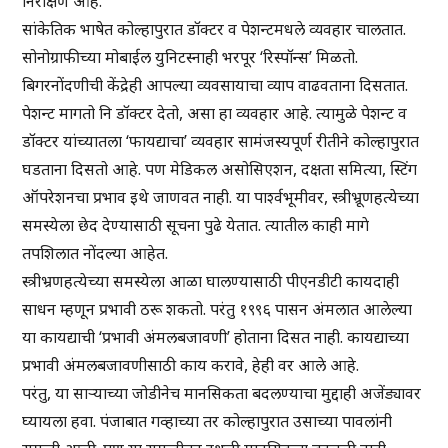
निरीक्षण आहे.
सांकेतिक भाषेत कोल्हापुरात डॉक्टर व पेशन्टमधले व्यवहार चालतात.
सोनोग्राफीच्या मोबाईल युनिटस्नाही भरपूर ‘रिस्पॉन्स’ मिळतो.
बिगरनोंदणीची केंद्रेही आपल्या व्यवसायाचा व्याप वाढवताना दिसतात.
पेशन्ट मागतो नि डॉक्टर देतो, असा हा व्यवहार आहे. त्यामुळे पेशन्ट व
डॉक्टर यांच्यातला ‘फायद्याचा’ व्यवहार सामंजस्यपूर्ण रीतीने कोल्हापुरात
घडताना दिसतो आहे. पण मेडिकल असोसिएशन, दक्षता समित्या, स्टिंग
ऑपरेशनचा प्रभाव इथे जाणवत नाही. या पार्श्वभूमीवर, स्त्रीभ्रूणहत्येच्या
समस्येला छेद देण्यासाठी सूचना पुढे येतात. त्यातील काही मागे
तपशिलात नोंदल्या आहेत.
स्त्रीभ्रणहत्येच्या समस्येला आळा घालण्यासाठी पीएनडीटी कायदाही
साधन म्हणून प्रभावी ठरू शकतो. परंतु १९९६ पासन अंमलात आलेल्या
या कायद्याची ‘प्रभावी अंमलबजावणी’ होताना दिसत नाही. कायद्याच्या
प्रभावी अंमलबजावणीसाठी काय करावे, हेही वर आले आहे.
परंतु, या साऱ्याच्या जोडीनेच मानसिकता बदलण्याचा मुद्दाही अजेंड्यावर
घ्यायला हवा. पंजाबात गव्हाच्या तर कोल्हापुरात उसाच्या पावलांनी