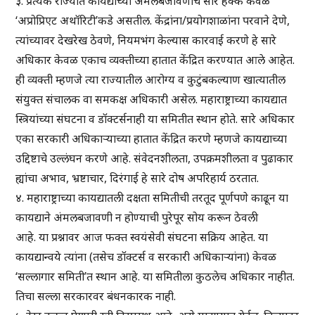
३. प्रत्येक राज्यात कायद्याच्या अंमलबजावणीचे सारे हक्क केवळ
‘अप्रोप्रिएट अथॉरिटी’कडे असतील. केंद्रांना/प्रयोगशाळांना परवाने देणे,
त्यांच्यावर देखरेख ठेवणे, नियमभंग केल्यास कारवाई करणे हे सारे
अधिकार केवळ एकाच व्यक्तीच्या हातात केंद्रित करण्यात आले आहेत.
ही व्यक्ती म्हणजे त्या राज्यातील आरोग्य व कुटुंबकल्याण खात्यातील
संयुक्त संचालक वा समकक्ष अधिकारी असेल. महाराष्ट्राच्या कायद्यात
स्त्रियांच्या संघटना व डॉक्टर्सनाही या समितीत स्थान होते. सारे अधिकार
एका सरकारी अधिकाऱ्याच्या हातात केंद्रित करणे म्हणजे कायद्याच्या
उद्दिष्टाचे उल्लंघन करणे आहे. संवेदनशीलता, उपक्रमशीलता व पुढाकार
ह्यांचा अभाव, भ्रष्टाचार, दिरंगाई हे सारे दोष अपरिहार्य ठरतात.
४. महाराष्ट्राच्या कायद्यातली दक्षता समितीची तरतूद पूर्णपणे काढून या
कायद्याने अंमलबजावणी न होण्याची पुरेपूर सोय करून ठेवली
आहे. या प्रश्नावर आज फक्त स्वयंसेवी संघटना सक्रिय आहेत. या
कायद्यान्वये त्यांना (तसेच डॉक्टर्स व सरकारी अधिकाऱ्यांना) केवळ
‘सल्लागार समिती’त स्थान आहे. या समितीला कुठलेच अधिकार नाहीत.
तिचा सल्ला सरकारवर बंधनकारक नाही.