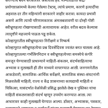
करण्याचे बंधन सरकारवर असायला हवे. मान्यताप्राप्त केंद्र/
प्रयोगशाळांमध्ये केल्या गेलेल्या टेस्टस्, त्यांचे प्रमाण, कारणे इत्यादींचा
अहवाल दर तीन महिन्यांनी सरकारने जाहीर करावा. कायदा प्रभावी
असणे आणि त्याची परिणामकारक अंमलबजावणी या दोन्ही गोष्टी
स्त्रीभ्रूणहत्या रोखण्यासाठी अत्यावश्यक आहेत. वरील बदल केल्यास
त्यादृष्टीने महत्त्वाचे पाऊल पडू शकेल.
कोल्हापुरातील स्त्रीभ्रूणहत्याः निरीक्षणे व निष्कर्ष
कोल्हापुरात स्त्रीभ्रूणहत्येचा प्रश्न दिवसेंदिवस ज्वलंत बनत चालला आहे.
कोल्हापुरातल्या गर्भलिंगनिदान व स्त्रीभ्रूणहत्येच्या समस्येचे कंगोरे
समजून घेण्यासाठी प्राधान्याने माहिती-संकलन, संदर्भसाहित्याचा
अभ्यास व मुलाखती ही तीन माध्यमे वापरण्यात आली. जनगणनेतील
आकडेवारी, सामाजिक-आर्थिक सर्वेक्षणे, सामाजिक संस्था-संघटनांनी
मिळवलेली माहिती, राज्य व केंद्र शासनाच्या कायद्याची माहिती व
चिकित्सा, यासंदर्भात वेळोवेळी प्रसिद्ध झालेले लेख व पुस्तिका यांचा
माहिती संकलनासाठी संदर्भ म्हणून उपयोग करण्यात आला. त्या
आधारावर काही मुलाखती घेण्यात आल्या. डॉक्टर, अभ्यासक, पत्रकार,