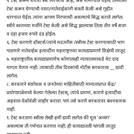
५. टेस्ट करून घेणारी स्त्री निरपराध आहे, असे मानण्यात येईल. तिच्यावर
टेस्ट करून घेण्याची नवरा/नातेवाईकांनी सक्ती केली असे गृहीत
धरण्यात येईल. त्यांना आपण निरपराधी असल्याचे सिद्ध करावे लागेल.
स्त्रीने स्वतःच्या मर्जीने टेस्ट केली असे सिद्ध झाल्यास तिला तीन वर्षे सजा
व दहा हजार रुपये दंड होईल.
६. टेस्ट करणारे डॉक्टर्स/त्यांचे मदतनीस /स्त्रीला टेस्ट करण्यासाठी भाग
पाडणारे नातेवाईक इत्यादींना महाराष्ट्राच्या कायद्याप्रमाणे शिक्षेची तरतूद.
७. महाराष्ट्रातील कायद्याप्रमाणेच कोणालाही न्यायालयाकडे थेट दाद
मागता येणार नाही. त्यासाठी तीस दिवसांची नोटीस सरकारला __ द्यावी
लागेल.
८. सरकारने संशोधक व जनतेच्या माहितीसाठी मान्यताप्राप्त केंद्र/
प्रयोगशाळेमध्ये केल्या गेलेल्या टेस्टस्, त्यांचे प्रमाण, कारणे इत्यादींचा
अहवाल वेळोवेळी जाहीर करावा. पण तसे करणे सरकारवर बंधनकारक
नाही.
९. टेस्ट करताना स्त्रीला लेखी हमी द्यावी लागेल की मूल ‘अव्यंग’
असल्यास ती गर्भपात करणार नाही. ही कायद्यातली चांगली तरतूद