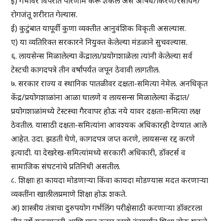
इ) गर्भावर विपरीत परिणाम करू शकेल असे औषध/किरण/रसायन/
रोगजंतू शरीरात गेल्यास.
ई) कुटुंबात यापूर्वी कुणा व्यक्तीत आनुवंशिक विकृती असल्यास.
ए) या व्यतिरिक्त सरकारने नियुक्त केलेल्या मंडळाने सुचवल्यास.
६. लायसेन्स मिळालेल्या केंद्राला/प्रयोगशाळेला त्यांनी केलेल्या सर्व
टेस्टची कागदपत्रे तीन वर्षांपर्यंत जपून ठेवावी लागतील.
७. सरकार राज्य व स्थानिक पातळीवर दक्षता-समित्या नेमेल. अनधिकृत
केंद्र/प्रयोगशाळांना आळा घालणे व लायसन्स मिळालेल्या केंद्रात/
प्रयोगशाळांमध्ये टेस्टस्चा गैरवापर होऊ नये यावर दक्षता-समित्या लक्ष
ठेवतील. यासाठी दक्षता-समित्यांना आवश्यक अधिकारही देण्यात आले
आहेत. उदा. झडती घेणे, कागदपत्र जप्त करणे, लायसन्स रद्द करणे
इत्यादी. या देखरेख-समित्यांमध्ये सरकारी अधिकारी, डॉक्टर्स व
सामाजिक संघटनांचे प्रतिनिधी असतील.
८. शिक्षाः हा कायदा मोडणाऱ्या किंवा कायदा मोडण्यास मदत करणाऱ्या
व्यक्तींना खालीलप्रमाणे शिक्षा होऊ शकते.
अ) शास्त्रीय तंत्राचा दुरुपयोग गर्भलिंग परीक्षेसाठी करणाऱ्या डॉक्टरला