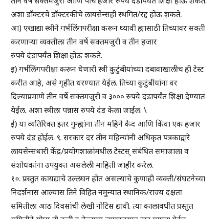
तीन वर्षे सक्तमजुरी आणि पाच हजार रुपये दंडापर्यंत शिक्षा होऊ शकते.
अशा डॉक्टरचे डॉक्टरकीचे लायसेन्सही स्थगित/रद्द होऊ शकते.
आ) एखाद्या स्त्रीने गर्भलिंगपरीक्षा करून घ्यावी ह्यासाठी तिच्यावर सक्ती
करणाऱ्या व्यक्तीला तीन वर्षे सक्तमजुरी व तीन हजार
रुपये दंडापर्यंत शिक्षा होऊ शकते.
इ) गर्भलिंगपरीक्षा करून घेणारी स्त्री कुटुंबीयांच्या दबावाखालीच ही टेस्ट
करीत आहे, असे गृहीत धरण्यात येईल. तिच्या कुटुंबीयांना वर
दिल्याप्रमाणे तीन वर्षे सक्तमजुरी व ३००० रुपये दंडापर्यंत शिक्षा देण्यात
येईल. अशा स्त्रीला पन्नास रुपये दंड केला जाईल. \
ई) या व्यतिरिक्त इतर गुन्ह्यांना तीन महिने कैद आणि किंवा एक हजार
रुपये दंड होईल. ९. सरकार दर तीन महिन्यांनी अधिकृत पत्रकाद्वारे
लायसेन्सधारी केंद्र/प्रयोगशाळांमधील टेस्टस् संबंधित समाजाला व
संशोधकांना उपयुक्त असलेली माहिती जाहीर करेल.
१०. प्रस्तुत कायद्याचे उल्लंघन होत असल्याचे कुणाही व्यक्ती/संघटनेच्या
निदर्शनास आल्यास तिने विहित नमुन्यात स्थानिक/राज्य दक्षता
समितीला आठ दिवसांची लेखी नोटिस द्यावी. त्या कालावधीत प्रस्तुत