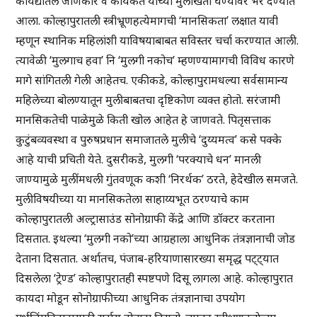
कायद्यातले जाणकार व कार्यकर्ते यांच्या मुलाखती घेण्यावर भर देण्यात
आला. कोल्हापुरातली स्त्रीभ्रूणहत्येमागची ‘मानसिकता’ लक्षात यावी
म्हणून स्थानिक महिलांशी याविषयाबाबत सविस्तर चर्चा करण्यात आली.
त्यावेळी ‘मुलगाच हवा’ नि ‘मुलगी नकोच’ म्हणण्यामागची विविध कारणे
मागे सांगितली गेली आहेतच. एकीकडे, कोल्हापुरामधल्या सर्वसामान्य
महिलेच्या बोलण्यातून मुलीबाबतचा दृष्टिकोण व्यक्त होतो. सरंजामी
मानसिकतेची पाळेमुळे किती खोल आहेत हे जाणवते. पितृसत्ताक
कुटुंबव्यवस्था व पुरुषप्रधान समाजातले मुलीचे ‘दुय्यमत्व’ कसे पक्के
आहे याची प्रचिती येते. दुसरीकडे, मुलगी ‘परक्याचे धन’ मानली
जाण्यामुळे मुलींमधली गुंतवणूक कशी ‘निरर्थक’ ठरते, हेदेखील समजते.
मुलीविषयीच्या या मानसिकतेला साहाय्यभूत ठरण्याचे काम
कोल्हापुरातली अल्ट्रासाउंड सोनोग्राफी केंद्रे आणि डॉक्टर करताना
दिसतात. इथल्या ‘मुलगी नको’च्या आग्रहाला आधुनिक तंत्रज्ञानाची जोड
देताना दिसतात. अर्थातच, पंजाब-हरियाणासारख्या समृद्ध पट्ट्यात
दिसलेला ‘ट्रेण्ड’ कोल्हापुरातही स्पष्टपणे दिसू लागला आहे. कोल्हापुरात
कायदा मोडून सोनोग्राफीच्या आधुनिक तंत्रज्ञानाचा उपयोग