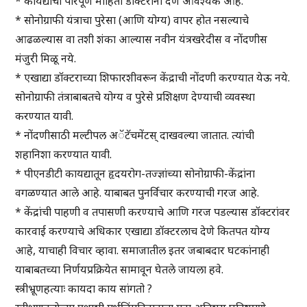
* कायद्याची परिपूर्ण माहिती डॉक्टरांना देणे आवश्यक आहे.
* सोनोग्राफी यंत्राचा पुरेसा (आणि योग्य) वापर होत नसल्याचे
आढळल्यास वा तशी शंका आल्यास नवीन यंत्रखरेदीस व नोंदणीस
मंजुरी मिळू नये.
* एखाद्या डॉक्टराच्या शिफारशीवरून केंद्राची नोंदणी करण्यात येऊ नये.
सोनोग्राफी तंत्राबाबतचे योग्य व पुरेसे प्रशिक्षण देण्याची व्यवस्था
करण्यात यावी.
* नोंदणीसाठी मल्टीपल अॅटॅचमेंटस् दाखवल्या जातात. त्यांची
शहानिशा करण्यात यावी.
* पीएनडीटी कायद्यातून हृदयरोग-तज्ज्ञांच्या सोनोग्राफी-केंद्रांना
वगळण्यात आले आहे. याबाबत पुनर्विचार करण्याची गरज आहे.
* केंद्रांची पाहणी व तपासणी करण्याचे आणि गरज पडल्यास डॉक्टरांवर
कारवाई करण्याचे अधिकार एखाद्या डॉक्टरलाच देणे कितपत योग्य
आहे, याचाही विचार व्हावा. समाजातील इतर जबाबदार घटकांनाही
याबाबतच्या निर्णयप्रक्रियेत सामावून घेतले जायला हवे.
स्त्रीभ्रूणहत्याः कायदा काय सांगतो ?