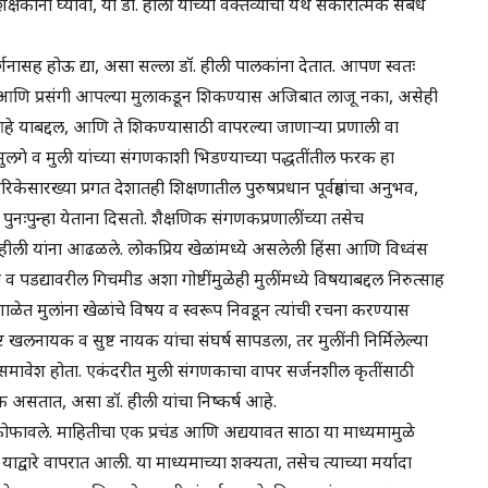
कांनी घ्यावी, या डॉ. हीली यांच्या वक्तव्याचा येथे सकारात्मक संबंध
शनासह होऊ द्या, असा सल्ला डॉ. हीली पालकांना देतात. आपण स्वतः
णि प्रसंगी आपल्या मुलाकडून शिकण्यास अजिबात लाजू नका, असेही
े याबद्दल, आणि ते शिकण्यासाठी वापरल्या जाणाऱ्या प्रणाली वा
मुलगे व मुली यांच्या संगणकाशी भिडण्याच्या पद्धतींतील फरक हा
ेसारख्या प्रगत देशातही शिक्षणातील पुरुषप्रधान पूर्वग्रहांचा अनुभव,
पुनःपुन्हा येताना दिसतो. शैक्षणिक संगणकप्रणालींच्या तसेच
ॉ. हीली यांना आढळले. लोकप्रिय खेळांमध्ये असलेली हिंसा आणि विध्वंस
डद्यावरील गिचमीड अशा गोष्टींमुळेही मुलींमध्ये विषयाबद्दल निरुत्साह
शाळेत मुलांना खेळांचे विषय व स्वरूप निवडून त्यांची रचना करण्यास
ष्ट खलनायक व सुष्ट नायक यांचा संघर्ष सापडला, तर मुलींनी निर्मिलेल्या
 समावेश होता. एकंदरीत मुली संगणकाचा वापर सर्जनशील कृतींसाठी
क असतात, असा डॉ. हीली यांचा निष्कर्ष आहे.
लेच फोफावले. माहितीचा एक प्रचंड आणि अद्ययावत साठा या माध्यमामुळे
द्वारे वापरात आली. या माध्यमाच्या शक्यता, तसेच त्याच्या मर्यादा