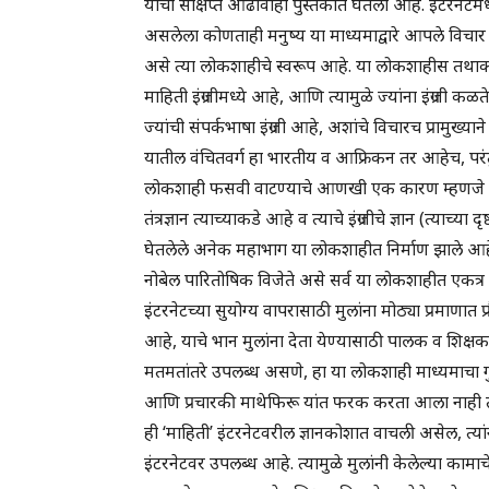
यांचा संक्षिप्त आढावाही पुस्तकात घेतला आहे. इंटरन
असलेला कोणताही मनुष्य या माध्यमाद्वारे आपले विचार म
असे त्या लोकशाहीचे स्वरूप आहे. या लोकशाहीस तथाक
माहिती इंग्रजीमध्ये आहे, आणि त्यामुळे ज्यांना इंग्रजी कळ
ज्यांची संपर्कभाषा इंग्रजी आहे, अशांचे विचारच प्रामुख्या
यातील वंचितवर्ग हा भारतीय व आफ्रिकन तर आहेच, परंतु
लोकशाही फसवी वाटण्याचे आणखी एक कारण म्हणजे एखाद्
तंत्रज्ञान त्याच्याकडे आहे व त्याचे इंग्रजीचे ज्ञान (त्या
घेतलेले अनेक महाभाग या लोकशाहीत निर्माण झाले आहेत
नोबेल पारितोषिक विजेते असे सर्व या लोकशाहीत एकत्र नांदत
इंटरनेटच्या सुयोग्य वापरासाठी मुलांना मोठ्या प्रमाणात प
आहे, याचे भान मुलांना देता येण्यासाठी पालक व शिक्ष
मतमतांतरे उपलब्ध असणे, हा या लोकशाही माध्यमाचा गु
आणि प्रचारकी माथेफिरू यांत फरक करता आला नाही त
ही ‘माहिती’ इंटरनेटवरील ज्ञानकोशात वाचली असेल, त्य
इंटरनेटवर उपलब्ध आहे. त्यामुळे मुलांनी केलेल्या का