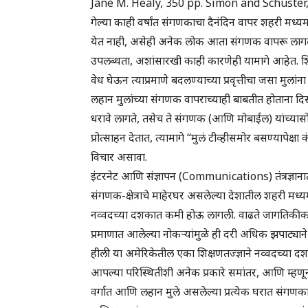
Jane M. Healy, 350 pp. Simon and Schuster,
गेल्या काही वर्षांत संगणकाचा दैनंदिन वापर शहरी मध्य
येत नाही, असेही अनेक लोक आता संगणक वापरू लागल
उपलब्धता, अशांसारखी काही कारणेही यामागे आहेत. शि
वेध घेऊन त्याप्रमाणे बदलण्याच्या प्रवृत्तीचा जसा मुलांन
लहान मुलांच्या संगणक वापराच्याही बाबतीत होताना दि
धरावे लागते, तसेच ते संगणक (आणि मोबाईल) यांच्यासो
प्रोत्साहन देतात, त्यामागे “मुलं टीव्हीसमोर बसण्याप
विचार असावा.
इंटरनेट आणि संज्ञापन (Communications) तंत्रज्ञानात
संगणक-क्षेत्राचे माहेरघर असलेल्या देशातील शहरी मध
नव्वदच्या दशकात कमी होऊ लागली. वाढते जागतिकीकरण आण
प्रमाणात आलेल्या नोकऱ्यांमुळे ही दरी अधिक झपाट्याने
हीली या अमेरिकेतील एका शिक्षणतज्ज्ञाने नव्वदच्या द
आपल्या परिस्थितीशी अनेक प्रकारे समांतर, आणि म्हणून ये
वर्गात आणि लहान मुले असलेल्या प्रत्येक घरात संग