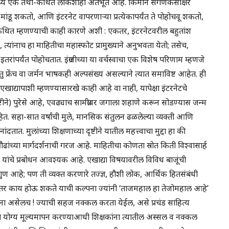
ेटमध्ये एक तथा-कथित लोकशाही अंतर्भूत आहे. किमान संगणकसाक्षर
ांडू शकतो, आणि इंटरनेट वापरणाऱ्या प्रत्येकापर्यंत ते पोहोचवू शकतो,
थित म्हणण्याची काही कारणे अशी : एकतर, इंटरनेटवरील बहुतांश
ते, त्यांनाच हा माहितीचा महास्फोट प्रामुख्याने अनुभवता येतो; तसेच,
ने इतरांपर्यंत पोहोचतात. इंग्रजीच्या या वर्चस्वाचा एक विशेष परिणाम म्हणजे
 फ्रेंच वा जर्मन भाषकही अल्पसंख्य असल्याने त्यात समाविष्ट आहेत. ही
यापाशी म्हणण्यासारखे काही आहे वा नाही, यापेक्षा इंटरनेटचे
च्या दृष्टीने) पुरेसे आहे, एवढ्याच सामग्रीवर जगाला शहाणे करून सोडण्यास जन्म
. सहा-सात वर्षांची मुले, मानसिक संतुलन ढळलेल्या व्यक्ती आणि
ात. मुलांच्या शिक्षणाच्या दृष्टीने यातील महत्त्वाचा मुद्दा हा की
्रौढांच्या मार्गदर्शनाची गरज आहे. माहितीचा कोणता स्रोत किती विश्वासार्ह
क यांचे प्रबोधन आवश्यक आहे. एखाद्या विषयावरील विविध बाजूंची
ण आहे; पण ती व्यक्त करणारे तज्ज्ञ, हौशी लोक, आर्थिक हितसंबंधी
र काय होऊ शकते याची कल्पना ज्यांनी ‘ताजमहाल हा तेजोमहाल आहे’
ांना असेलच ! ज्याची सहज नक्कल करता येईल, असे प्रचंड साहित्य
माचे योग्य मूल्यमापन करण्याआधी शिक्षकांना त्यातील अस्सल व नक्कल