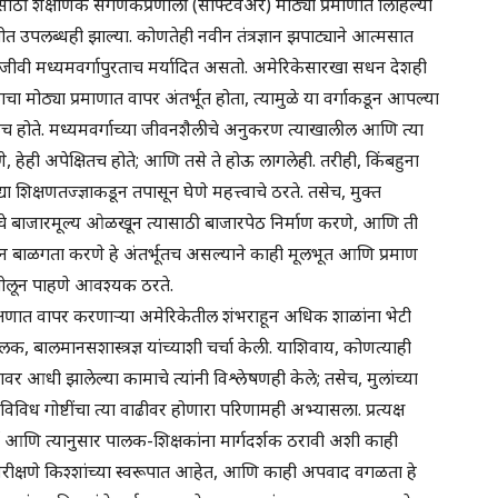
साठी शैक्षणिक संगणकप्रणाली (सॉफ्टवेअर) मोठ्या प्रमाणात लिहिल्या
त उपलब्धही झाल्या. कोणतेही नवीन तंत्रज्ञान झपाट्याने आत्मसात
्धिजीवी मध्यमवर्गापुरताच मर्यादित असतो. अमेरिकेसारखा सधन देशही
चा मोठ्या प्रमाणात वापर अंतर्भूत होता, त्यामुळे या वर्गाकडून आपल्या
िकच होते. मध्यमवर्गाच्या जीवनशैलीचे अनुकरण त्याखालील आणि त्या
े, हेही अपेक्षितच होते; आणि तसे ते होऊ लागलेही. तरीही, किंबहुना
या शिक्षणतज्ज्ञाकडून तपासून घेणे महत्त्वाचे ठरते. तसेच, मुक्त
लीचे बाजारमूल्य ओळखून त्यासाठी बाजारपेठ निर्माण करणे, आणि ती
ेध न बाळगता करणे हे अंतर्भूतच असल्याने काही मूलभूत आणि प्रमाण
 तोलून पाहणे आवश्यक ठरते.
िक्षणात वापर करणाऱ्या अमेरिकेतील शंभराहून अधिक शाळांना भेटी
 पालक, बालमानसशास्त्रज्ञ यांच्याशी चर्चा केली. याशिवाय, कोणत्याही
ावर आधी झालेल्या कामाचे त्यांनी विश्लेषणही केले; तसेच, मुलांच्या
िविध गोष्टींचा त्या वाढीवर होणारा परिणामही अभ्यासला. प्रत्यक्ष
्कर्ष आणि त्यानुसार पालक-शिक्षकांना मार्गदर्शक ठरावी अशी काही
ल निरीक्षणे किश्शांच्या स्वरूपात आहेत, आणि काही अपवाद वगळता हे