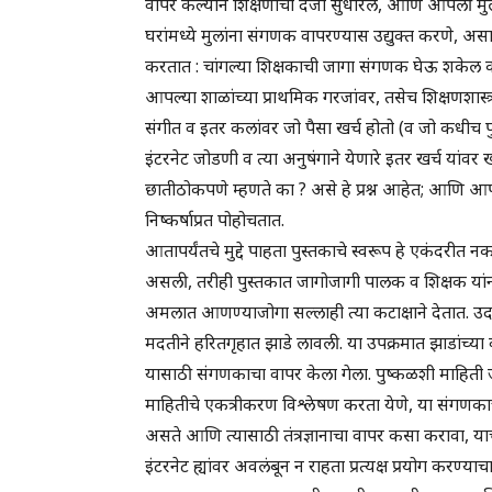
वापर केल्याने शिक्षणाचा दर्जा सुधारेल, आणि आपली म
घरांमध्ये मुलांना संगणक वापरण्यास उद्युक्त करणे, असा 
करतात : चांगल्या शिक्षकाची जागा संगणक घेऊ शकेल का ? श
आपल्या शाळांच्या प्राथमिक गरजांवर, तसेच शिक्षणशास्त्
संगीत व इतर कलांवर जो पैसा खर्च होतो (व जो कधीच पुर
इंटरनेट जोडणी व त्या अनुषंगाने येणारे इतर खर्च यांवर खर
छातीठोकपणे म्हणते का ? असे हे प्रश्न आहेत; आणि आपल्
निष्कर्षाप्रत पोहोचतात.
आतापर्यंतचे मुद्दे पाहता पुस्तकाचे स्वरूप हे एकंदरीत
असली, तरीही पुस्तकात जागोजागी पालक व शिक्षक यांना
अमलात आणण्याजोगा सल्लाही त्या कटाक्षाने देतात. उदाहर
मदतीने हरितगृहात झाडे लावली. या उपक्रमात झाडांच्या
यासाठी संगणकाचा वापर केला गेला. पुष्कळशी माहिती ज्य
माहितीचे एकत्रीकरण विश्लेषण करता येणे, या संगणकाच्
असते आणि त्यासाठी तंत्रज्ञानाचा वापर कसा करावा, याच
इंटरनेट ह्यांवर अवलंबून न राहता प्रत्यक्ष प्रयोग करण्य