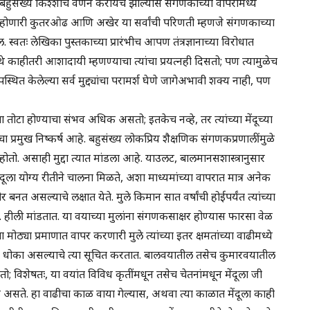
संख्य किश्शांचे वर्णन करायचे झाल्यास संगणकाच्या वापरामध्ये
ची होणारी कुतरओढ आणि अखेर या सर्वांची परिणती म्हणजे संगणकाच्या
 स्वतः लेखिका पुस्तकाच्या प्रारंभीच आपण तंत्रज्ञानाच्या विरोधात
काहीतरी आशादायी म्हणण्याचा त्यांचा प्रयत्नही दिसतो; पण त्यामुळेच
पस्थित केलेल्या सर्व मुद्द्यांचा परामर्श घेणे जागेअभावी शक्य नाही, पण
ा तोटा होण्याचा संभव अधिक असतो; इतकेच नव्हे, तर त्यांच्या मेंदूच्या
 प्रमुख निष्कर्ष आहे. बहुसंख्य लोकप्रिय शैक्षणिक संगणकप्रणालींमुळे
म होतो. असाही मुद्दा त्यात मांडला आहे. याउलट, बालमानसशास्त्रानुसार
ेंदूला योग्य रीतीने चालना मिळते, अशा माध्यमांच्या वापरात मात्र अनेक
 असल्याचे लक्षात येते. मुले किमान सात वर्षांची होईपर्यंत त्यांच्या
हीली मांडतात. या वयाच्या मुलांना संगणकसाक्षर होण्यास फारसा वेळ
ठ्या प्रमाणात वापर करणारी मुले त्यांच्या इतर क्षमतांच्या वाढीमध्ये
डण्याचा धोका असल्याचे त्या सूचित करतात. बालवयातील तसेच कुमारवयातील
ो; विशेषतः, या वयांत विविध कृतींमधून तसेच चेतनांमधून मेंदूला जी
यक असते. हा वाढीचा काळ वाया गेल्यास, अथवा त्या काळात मेंदूला काही