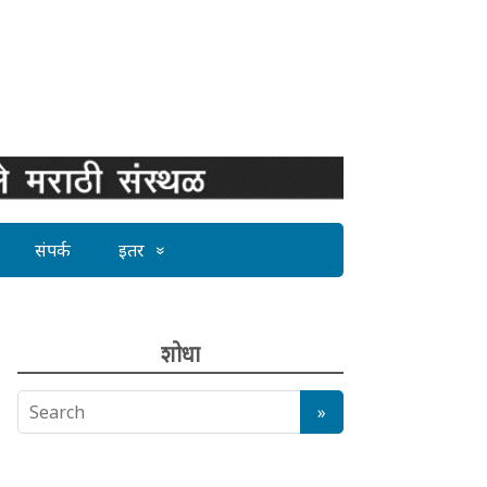
संपर्क
इतर
शोधा