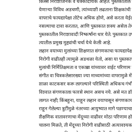
किस्से निराशाजनक व धक्कादायक आहेत. पुस्तकातील बहु
येणाऱ्या विविध अडचणी, त्यांच्याशी लढताना शिक्षकां
वापराचे फायद्यापेक्षा तोटेच अधिक होणे, असे करता येईल.
नसल्याचा दावा करतात, आणि पुस्तकात शक्य असेल तेथे 
पुस्तकातील निराशावादी निष्कर्षांना धार येते. पुस्तकात उ
त्यातील प्रमुख मुद्द्यांची चर्चा येथे केली आहे.
लहान वयाच्या मुलांच्या शिक्षणात संगणकाचा फायद्यापेक्ष
निरोगी वाढीतही त्यामुळे अडथळा येतो, असा या पुस्तकाचा
मुलांची निर्मितिक्षमता व एकाग्रता यांच्यावर वाईट परिणा
संगीत वा चित्रकलेसारख्या ज्या माध्यमांच्या वापरामुळे म
शाळा काटकसर करू लागल्याने परिस्थिती अधिकच गंभीर बनत
विश्वात संगणकाला फारसे स्थान असच नये. असे मत डॉ. 
लागत नाही; किंबहुना, याहून लहान वयापासून संगणकाचा मो
राहून गेलेल्या त्रुटींमुळे नंतरच्या आयुष्यात मागे प
शैक्षणिक वातावरणाचा मेंदूच्या वाढीवर मोठा परिणाम होत
चालना मिळते, ती मेंदूच्या निरोगी वाढीसाठी अत्यावश्