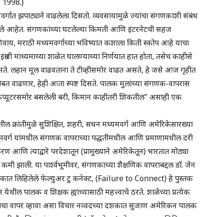
 1998.)
मवर्गात झपाट्याने वाढलेला दिसतो. व्यवसायामुळे ज्यांचा संगणकाशी संबंध
े आहेत. संगणकांच्या घटलेल्या किमती आणि इंटरनेटची सहज
वाय, मराठी मध्यमवर्गाच्या भविष्यात कशाला किती स्कोप आहे याचा
ा इंग्रजी माध्यमाच्या शाळेत घालण्याच्या निर्णयात हात होता, तसेच काहीसे
सते. लहान मूल वाढवताना ते टीव्हीसमोर वाढत असते, हे जसे आज गृहीत
बत वाढणार, हेही आता स्पष्ट दिसते. पालक मुलांच्या संगणक-वापरास
ेक्षा कंप्यूटरसमोर बसलेली बरी, किमान काहीतरी शिकतील” असाही एक
ील क्रांतीमुळे सुशिक्षित, शहरी, सधन मध्यमवर्ग आणि अमेरिकेसारख्या
्यमवर्ग यांमधील संगणक वापराच्या पद्धतीमधील आणि प्रमाणामधील दरी
ि त्याद्वारे परदेशातून (प्रामुख्याने अमेरिकेतून) भारतात मोठ्या
 कमी झाली. या पार्श्वभूमीवर, संगणकाच्या शैक्षणिक वापराबद्दल डॉ. जेन
शकात लिहिलेले फेल्युअर टु कनेक्ट, (Failure to Connect) हे पुस्तक
थील पालक व शिक्षक ह्यांच्यासाठी महत्त्वाचे ठरते. शाळेच्या प्रत्येक
णकाचा वापर व्हावा असा विचार नव्वदच्या दशकात सुजाण अमेरिकन पालक