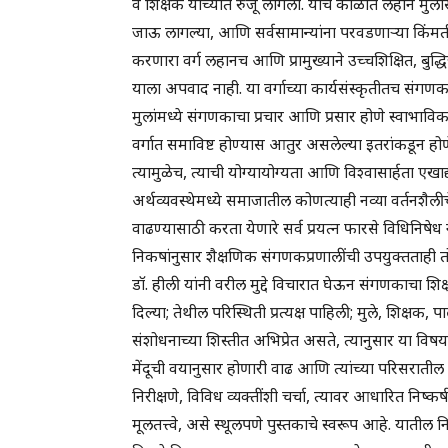
व शिक्षक यांच्यात रुजू लागला. याच काळात लहान मुलां
जाऊ लागल्या, आणि सर्वसामान्यांना परवडणाऱ्या किंमती
करणारा वर्ग लहानच आणि प्रामुख्याने उच्चशिक्षित, बुद
याला अपवाद नाही. या वर्गाच्या कार्यसंस्कृतीतच संगणका
मुलांमध्ये संगणकाचा प्रचार आणि प्रसार होणे स्वाभाव
वर्गात समाविष्ट होण्यास आतुर असलेल्या इतरांकडून होण
त्यामुळेच, त्याची योग्यायोग्यता आणि विश्वासार्हता एखाद्
अर्थव्यवस्थेमध्ये समाजातील कोणत्याही नव्या वर्तनशै
वाढण्यासाठी करता येणारे सर्व प्रयत्न फारसे विधिनिष
निकषांनुसार शैक्षणिक संगणकप्रणालींची उपयुक्तताही
डॉ. हीली यांनी वरील मुद्दे विचारात घेऊन संगणकाचा श
दिल्या; तेथील परिस्थिती प्रत्यक्ष पाहिली; मुले, शिक्षक,
संशोधनाच्या शिस्तीत अभिप्रेत असते, त्यानुसार या विषय
मेंदूची वयानुसार होणारी वाढ आणि त्यांच्या परिसरातील व
निरीक्षणे, विविध व्यक्तींशी चर्चा, त्यावर आधारित निष
मूलतत्त्वे, असे स्थूलपणे पुस्तकाचे स्वरूप आहे. याती