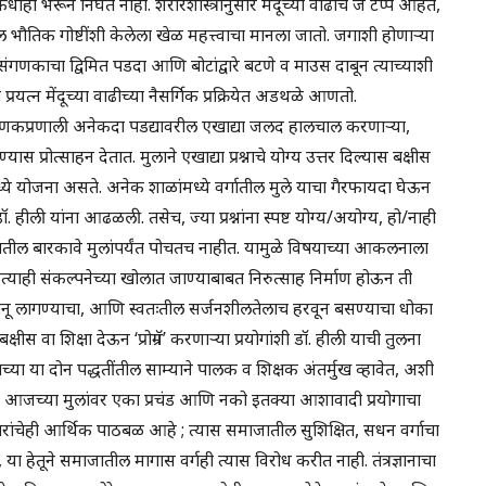
धीही भरून निघत नाही. शरीरशास्त्रानुसार मेंदूच्या वाढीचे जे टप्पे आहेत,
ल भौतिक गोष्टींशी केलेला खेळ महत्त्वाचा मानला जातो. जगाशी होणाऱ्या
ंगणकाचा द्विमित पडदा आणि बोटांद्वारे बटणे व माउस दाबून त्याच्याशी
यत्न मेंदूच्या वाढीच्या नैसर्गिक प्रक्रियेत अडथळे आणतो.
गणकप्रणाली अनेकदा पडद्यावरील एखाद्या जलद हालचाल करणाऱ्या,
रोत्साहन देतात. मुलाने एखाद्या प्रश्नाचे योग्य उत्तर दिल्यास बक्षीस
मध्ये योजना असते. अनेक शाळांमध्ये वर्गातील मुले याचा गैरफायदा घेऊन
ीली यांना आढळली. तसेच, ज्या प्रश्नांना स्पष्ट योग्य/अयोग्य, हो/नाही
िषयातील बारकावे मुलांपर्यंत पोचतच नाहीत. यामुळे विषयाच्या आकलनाला
त्याही संकल्पनेच्या खोलात जाण्याबाबत निरुत्साह निर्माण होऊन ती
नू लागण्याचा, आणि स्वतःतील सर्जनशीलतेलाच हरवून बसण्याचा धोका
षीस वा शिक्षा देऊन ‘प्रोग्रॅम’ करणाऱ्या प्रयोगांशी डॉ. हीली याची तुलना
रण्याच्या या दोन पद्धतींतील साम्याने पालक व शिक्षक अंतर्मुख व्हावेत, अशी
मते आजच्या मुलांवर एका प्रचंड आणि नको इतक्या आशावादी प्रयोगाचा
कारांचेही आर्थिक पाठबळ आहे ; त्यास समाजातील सुशिक्षित, सधन वर्गाचा
या हेतूने समाजातील मागास वर्गही त्यास विरोध करीत नाही. तंत्रज्ञानाचा