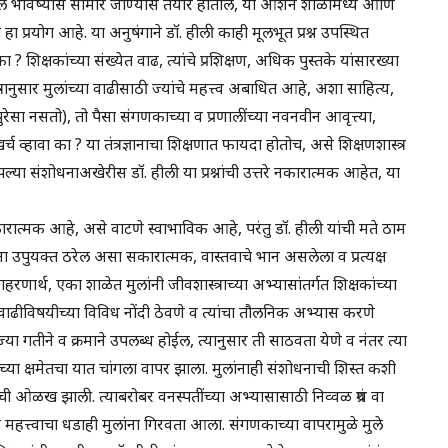
ुले भविष्यास सामोरे जाण्यास तयार होतील, या आशेने शाळांमध्ये आणि
हा प्रयोग आहे. या अनुषंगाने डॉ. हीली काही मूलभूत प्रश्न उपस्थित
िक्षकांच्या संख्येत वाढ, त्यांचे प्रशिक्षण, अधिक पुस्तके यांसारख्या
रानुसार मुलांच्या वाढीसाठी ज्यांचे महत्त्व अबाधित आहे, अशा साहित्य,
ेसा नसतो), तो पैसा संगणकाच्या व प्रणालींच्या नवनवीन आवृत्त्या,
्च व्हावा का ? या तंत्रज्ञानाचा शिक्षणात फायदा होतोच, असे शिक्षणशास्त्र
या संशोधनाअखेरीस डॉ. हीली या प्रश्नांची उत्तरे नकारात्मक आहेत, या
 नकारात्मक आहे, असे वाटणे स्वाभाविक आहे, परंतु डॉ. हीली यांची मते ठाम
 उपुयक्त ठरेल असा सकारात्मक, वास्तवाचे भान असलेला व प्रत्यक्ष
णार्थ, एका शाळेत मुलांनी जीवशास्त्राच्या अभ्यासांतर्गत शिक्षकांच्या
 वाढीविषयीच्या विविध नोंदी ठेवणे व त्यांचा तौलनिक अभ्यास करणे
ा गतीने व क्रमाने उपलब्ध होईल, त्यानुसार ती साठवता येणे व नंतर त्या
या क्षमेतचा यात चांगला वापर झाला. मुलांनाही संशोधनाची शिस्त कशी
ी ओळख झाली. त्याबरोबर वनस्पतींच्या अभ्यासासाठी निव्वळ ग्रंथ वा
ाचा महत्त्वाचा धडाही मुलांना गिरवता आला. संगणकाच्या वापरामुळे मुले