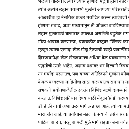
भलत्या चालना दिल्या गेल्यास होणारी मेंदूची हानी नंतर क
त्यांत अत्यंत लहान वयामध्ये मुलांनी आपल्या परिसराती
ओळखीचा हा नैसर्गिक प्रकार मर्यादित करून त्याऐवजी स
होणारा संवाद, अशा माध्यमातून ती ओळख वाढविण्याचा प्र
लहान मुलांसाठी बाजारात उपलब्ध असलेली बहुतेक सं
मोठा आवाज करणाऱ्या, चकचकीत वस्तूवर ‘क्लिक’ करण्यास प्
म्हणून त्याला एखादा खेळ खेळू देण्याची काही प्रणालीं
शिकण्यापेक्षा खेळ खेळण्यातच अधिक वेळ घालवताना डॉ. ह
पद्धतीची उत्तरे आहेत, अशाच प्रश्नांवर भर दिल्याने व
तर मर्यादा पडतातच, पण याच्या अतिरेकाने मुलांना कोण
केवळ वरवरच्या माहितीचा साठा करण्यातच समाधान मा
संभवतो. प्रयोगशाळेतील उंदरांना विशिष्ट बटणे दाबल्याने बक्
करतात. विशिष्ट प्रतिसाद देण्यासाठी मेंदूला ‘प्रोग्रॅम’ क
डॉ. हीली यांची अशा तलनेमागील इच्छा आहे. त्यांच्या 
मारा होत आहे. या प्रयोगास बड्या कंपन्यांचे, तसेच सर
पाठिंबा आहेच, परंतु आपली मुले मागे राहता कामा नयेत, 