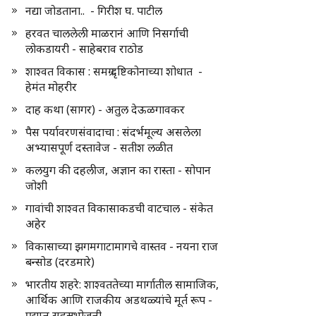
नद्या जोडताना.. - गिरीश घ. पाटील
हरवत चाललेली माळरानं आणि निसर्गाची
लोकडायरी - साहेबराव राठोड
शाश्वत विकास : समग्र दृष्टिकोनाच्या शोधात -
हेमंत मोहरीर
दाह कथा (सागर) - अतुल देऊळगावकर
पैस पर्यावरणसंवादाचा : संदर्भमूल्य असलेला
अभ्यासपूर्ण दस्तावेज - सतीश लळीत
कलयुग की दहलीज, अज्ञान का रास्ता - सोपान
जोशी
गावांची शाश्वत विकासाकडची वाटचाल - संकेत
अहेर
विकासाच्या झगमगाटामागचे वास्तव - नयना राज
बन्सोड (दरडमारे)
भारतीय शहरे: शाश्वततेच्या मार्गातील सामाजिक,
आर्थिक आणि राजकीय अडथळ्यांचे मूर्त रूप -
प्रद्युम्न सहस्रभोजनी