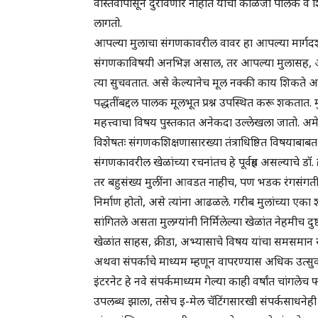
वास्तवापासून दुरावणार नाहीत याची काळजी पालक व शिक्ष
लागतो.
आपल्या मुलाचा संगणकावरील वावर हा आपल्या मार्गदर्
संगणकाविषयी अनभिज्ञ असाल, तर आपल्या मुलासह, आ
त्या सुचवतात. असे केल्यानेच मूल नक्की काय शिकते आह
पद्धतींबद्दल पालक मूलभूत प्रश्न उपस्थित करू शकतात. 
महत्त्वाचा विषय पुस्तकात अनेकदा उल्लेखला जातो. अमेरिक
विशेषतः संगणकशिक्षणासारख्या तंत्राधिष्ठित विषयाबाबत 
संगणकावरील खेळांच्या रचनांतच हे पूर्वग्रह असल्याचे ड
तर बहुसंख्य मुलींना आवडत नाहीच, पण भडक रंगसंगती व प
निर्माण होतो, असे त्यांना आढळले. गरीब मुलांच्या एका 
सांगितले असता मुलग्यांनी निर्मिलेल्या खेळांत नेहमीच दु
खेळांत साहस, क्रीडा, अभ्यासाचे विषय यांचा समसमान
अथवा संपर्काचे माध्यम म्हणून वापरण्यास अधिक उत्सु
इंटरनेट हे नवे संपर्कमाध्यम गेल्या काही वर्षांत चांग
उपलब्ध झाला, तसेच इ-मेल चॅटिंगसारखी संपर्कसाधनेही या