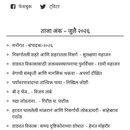
फेसबुक
ट्विटर
ताजा अंक – जुलै २०२६
मनोगत - संपादक-२०२६
निसर्गातली शहरे आणि शहरातला निसर्ग - सुलक्षणा महाजन
शाश्वत विकासासाठी जलव्यवस्थापनाचा पुनर्विचार - रश्मी महाजन
वेगाची संस्कृती आणि मानसिक थकवा - अपर्णा दीक्षित
पर्यावरणवादाचा तात्त्विक पाया - निखिल जोशी
बी द चेंज... - विजय तांबे
नद्या जोडताना.. - गिरीश घ. पाटील
हरवत चाललेली माळरानं आणि निसर्गाची लोकडायरी - साहेबराव
राठोड
शाश्वत विकास : समग्र दृष्टिकोनाच्या शोधात - हेमंत मोहरीर