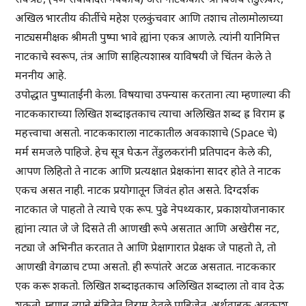
अखिल भारतीय कीर्तीचे महेश एलकुंचवार आणि तशाच तोलामोलाच्या
नाट्यसमीक्षक श्रीमती पुष्पा भावे ह्यांना एकत्र आणले. त्यांनी यानिमित्त
नाटकाचे स्वरूप, तंत्र आणि साहित्यशास्त्र याविषयी जे चिंतन केले ते
मननीय आहे.
उपोद्धात पुष्पाताईंनी केला. विषयाचा उपन्यास करताना त्या म्हणाल्या की
नाटककाराच्या लिखित शब्दाइतकाच त्याचा अलिखित शब्द ह्र विराम ह्र
महत्त्वाचा असतो. नाटककाराला नाटकातील अवकाशाचे (Space चे)
मर्म समजले पाहिजे. हेच सूत्र घेऊन तेंडुलकरांनी प्रतिपादन केले की,
आपण लिहितो ते नाटक आणि प्रत्यक्षात प्रेक्षकांना सादर होते ते नाटक
एकच असत नाही. नाटक प्रयोगातून जिवंत होत असते. दिग्दर्शक
नाटकात जे पाहतो ते त्याचे एक रूप. पुढे नेपथ्यकार, प्रकाशयोजनाकार
ह्यांना त्यात जे जे दिसते ती आणखी रूपे असतात आणि अखेरीस नट,
नट्या जे अभिनीत करतात ते आणि प्रेक्षागारात प्रेक्षक जे पाहतो ते, तो
आणखी वेगळाच टप्पा असतो. ही रूपांतरे अटळ असतात. नाटककार
एक करू शकतो. लिखित शब्दाइतकाच अलिखित शब्दाला तो वाव देऊ
शकतो. म्हणून त्याने संहितेत विराम ठेवले पाहिजेत. अर्थवाहक अवकाश