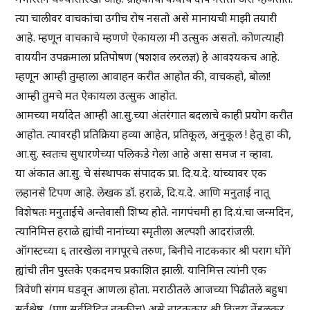
त्या चालीवर वाचकांचा उगीच रोष नसतो असे मानायची माझी तयारी
आहे. म्हणून वाचकाचे म्हणणे ऐकायला मी उत्सुक असतो. कोणत्याही
वाययीन उपक्रमाला प्रतिपोषण (षशशव लरलज्ञ) हे आवश्यकच आहे.
म्हणून आम्ही तुम्हाला आवाहन करीत आहोत की, वाचकहो, बोला!
आम्ही तुमचे मत ऐकायला उत्सुक आहोत.
आमच्या मर्यादेत आम्ही आ.सु.च्या अंतरंगात बदलाचे काही प्रयोग करीत
आहोत. त्यावरही प्रतिक्रिया हव्या आहेत, प्रतिकूल, अनुकूल ! हेतू हा की,
आ.सु. स्वतःच सुधारणेच्या पलिकडे गेला आहे असा समज न व्हावा.
या अंकात आ.सु. चे संस्थापक संपादक प्रा. दि.य.दे. यांच्यावर एक
लहानसे टिपण आहे. लेखक डॉ. हराळे, दि.य.दे. आणि मनुताई नातू
विशेषतः मनुताईंचे अन्तेवासी शिष्य होते. नागपंचमी हा दि.यं.चा जन्मदिन,
त्यानिमित्त हराळे ह्यांची नानांच्या स्मृतीला अल्पशी आदरांजली.
ऑगस्टच्या ६ तारखेला नागपूरचे तरुण, बिनीचे नाटककार श्री पराग घोंगे
ह्यांची तीन पुस्तके एकदमच प्रकाशित झाली. यानिमित्त त्यांनी एक
त्रिवेणी संगम घडवून आणला होता. मराठीतले आजच्या पिढीतले बहुधा
सर्वश्रेष्ठ, (पण सर्वविदित नक्कीच) असे नाटककार श्री विजय तेंडुलकर,