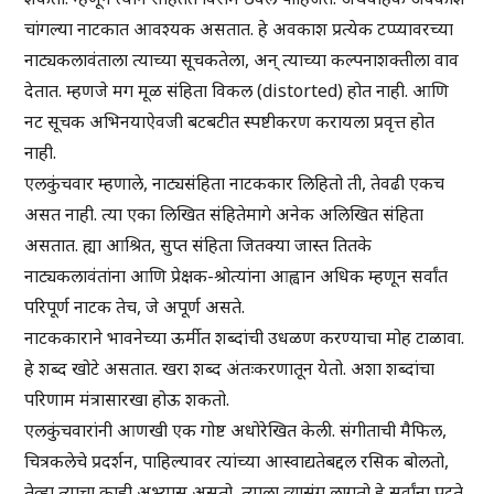
चांगल्या नाटकात आवश्यक असतात. हे अवकाश प्रत्येक टप्प्यावरच्या
नाट्यकलावंताला त्याच्या सूचकतेला, अन् त्याच्या कल्पनाशक्तीला वाव
देतात. म्हणजे मग मूळ संहिता विकल (distorted) होत नाही. आणि
नट सूचक अभिनयाऐवजी बटबटीत स्पष्टीकरण करायला प्रवृत्त होत
नाही.
एलकुंचवार म्हणाले, नाट्यसंहिता नाटककार लिहितो ती, तेवढी एकच
असत नाही. त्या एका लिखित संहितेमागे अनेक अलिखित संहिता
असतात. ह्या आश्रित, सुप्त संहिता जितक्या जास्त तितके
नाट्यकलावंतांना आणि प्रेक्षक-श्रोत्यांना आह्वान अधिक म्हणून सर्वांत
परिपूर्ण नाटक तेच, जे अपूर्ण असते.
नाटककाराने भावनेच्या ऊर्मीत शब्दांची उधळण करण्याचा मोह टाळावा.
हे शब्द खोटे असतात. खरा शब्द अंतःकरणातून येतो. अशा शब्दांचा
परिणाम मंत्रासारखा होऊ शकतो.
एलकुंचवारांनी आणखी एक गोष्ट अधोरेखित केली. संगीताची मैफिल,
चित्रकलेचे प्रदर्शन, पाहिल्यावर त्यांच्या आस्वाद्यतेबद्दल रसिक बोलतो,
तेव्हा त्याचा काही अभ्यास असतो, त्याला व्यासंग लागतो हे सर्वांना पटते.