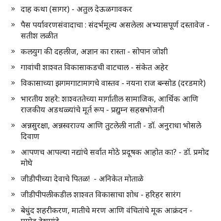
दाह कथा (सागर) - अतुल देऊळगावकर
पैस पर्यावरणसंवादाचा : संदर्भमूल्य असलेला अभ्यासपूर्ण दस्तावेज -
सतीश लळीत
कलयुग की दहलीज, अज्ञान का रास्ता - सोपान जोशी
गावांची शाश्वत विकासाकडची वाटचाल - संकेत अहेर
विकासाच्या झगमगाटामागचे वास्तव - नयना राज बन्सोड (दरडमारे)
भारतीय शहरे: शाश्वततेच्या मार्गातील सामाजिक, आर्थिक आणि
राजकीय अडथळ्यांचे मूर्त रूप - प्रद्युम्न सहस्रभोजनी
अन्नसुरक्षा, अन्नस्वराज्य आणि तुटलेली नाती - डॉ. अनुराधा भोसले
दिवाण
आपणच आपल्या नद्यांचे सर्वात मोठे प्रदूषक आहोत का? - डॉ. प्रमोद
मोघे
जीडीपीच्या देवाचे पितळ! - अनिकेत मोताळे
जीडीपीपलीकडील शाश्वत विकासाचा शोध - हरिहर सारंग
बेधुंद शहरीकरण, मातीचे मरण आणि वंचितांचे मूक आक्रंदन -