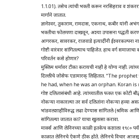
1.1.01). तसेच त्यांची भक्ती करून नरसिहराव व शंकररा
मार्गाने जातात.
ज्ञानेश्वर, तुकाराम, रामदास, एकनाथ, कबीर यांनी अभंगा
भक्तीचा फोलपणा दाखवून, अश्या उपासना पद्धती करणाऱ्य
आगरकर, सावरकर, राजवाडे इत्यादींनी ईश्वरकल्पना नाक
गोष्टी वारंवार सांगितल्याच पाहिजेत. हाच वर्ग समाजा
परिवर्तन कसे होणार?
मुस्लिम धर्मावर टीका करायची नाही हे योग्य नाही. त्यांच्
दिल्लीचे जोसेफ एडामारक् लिहितात. “The proph
he had, when he was an orphan. Koran is mo
गोष्ट दलितासंबंधी आहे. त्यांच्यातील फक्त एक कोटी बौद्
नोकऱ्या नाकारल्या तर सर्व दलितांना नोकऱ्या हव्या अस
भांडवलशाहीविरुद्ध लढा देण्यास सांगितले (श्रमिक आणि लो
सांगितल्या जातात का? याचा खुलासा करावा.
मार्क्स आणि लेनिनच्या काळी इतकेच कशाला १९८० पर्यंत ध
काळात लेनिनचे ऐकणे ठीक होते. लेनिनचे विचार आजसु