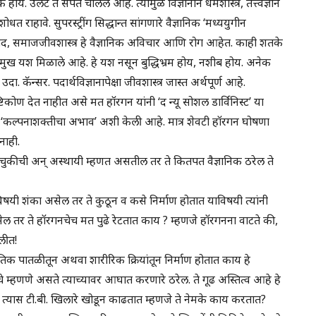
ोय. उलट ते संपत चालले आहे. त्यामुळे विज्ञानाने धर्मशास्त्र, तत्त्वज्ञान
राहावे. सुपरस्ट्रींग सिद्धान्त सांगणारे वैज्ञानिक ‘मध्ययुगीन
र्क्सवाद, समाजजीवशास्त्र हे वैज्ञानिक अविचार आणि रोग आहेत. काही शतके
रमुख यश मिळाले आहे. हे यश नसून बुद्धिभ्रम होय, नशीब होय. अनेक
ा. कॅन्सर. पदार्थविज्ञानापेक्षा जीवशास्त्र जास्त अर्थपूर्ण आहे.
टिकोण देत नाहीत असे मत हॉरगन यांनी ‘द न्यू सोशल डार्विनिस्ट’ या
ना ‘कल्पनाशक्तीचा अभाव’ अशी केली आहे. मात्र शेवटी हॉरगन घोषणा
नाही.
शोधने चुकीची अन् अस्थायी म्हणत असतील तर ते कितपत वैज्ञानिक ठरेल ते
याविषयी शंका असेल तर ते कुठून व कसे निर्माण होतात याविषयी त्यांनी
ल तर ते हॉरगनचेच मत पुढे रेटतात काय ? म्हणजे हॉरगनना वाटते की,
लीत!
िक पातळीतून अथवा शारीरिक क्रियांतून निर्माण होतात काय हे
ंचे म्हणणे असते त्याच्यावर आघात करणारे ठरेल. ते गूढ अस्तित्व आहे हे
ईल. त्यास टी.बी. खिलारे खोडून काढतात म्हणजे ते नेमके काय करतात?