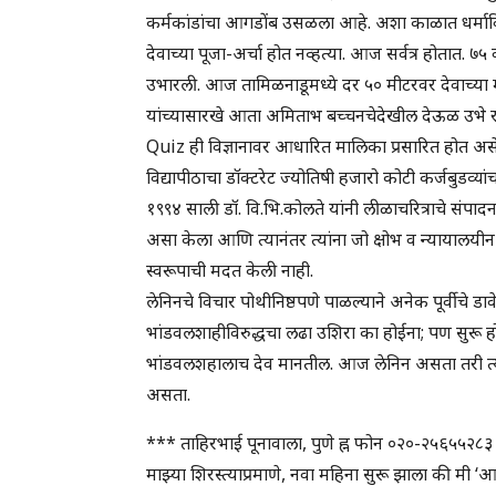
कर्मकांडांचा आगडोंब उसळला आहे. अशा काळात धर्माविरुद्ध 
देवाच्या पूजा-अर्चा होत नव्हत्या. आज सर्वत्र होतात. ७
उभारली. आज तामिळनाडूमध्ये दर ५० मीटरवर देवाच्या 
यांच्यासारखे आता अमिताभ बच्चनचेदेखील देऊळ उभे राहि
Quiz ही विज्ञानावर आधारित मालिका प्रसारित होत अस
विद्यापीठाचा डॉक्टरेट ज्योतिषी हजारो कोटी कर्जबुडव्यांच
१९९४ साली डॉ. वि.भि.कोलते यांनी लीळाचरित्राचे संपाद
असा केला आणि त्यानंतर त्यांना जो क्षोभ व न्यायालयीन त
स्वरूपाची मदत केली नाही.
लेनिनचे विचार पोथीनिष्ठपणे पाळल्याने अनेक पूर्वीचे डाव
भांडवलशाहीविरुद्धचा लढा उशिरा का होईना; पण सुरू ह
भांडवलशहालाच देव मानतील. आज लेनिन असता तरी त्याने
असता.
*** ताहिरभाई पूनावाला, पुणे ह्न फोन ०२०-२५६५५२८३
माझ्या शिरस्त्याप्रमाणे, नवा महिना सुरू झाला की मी