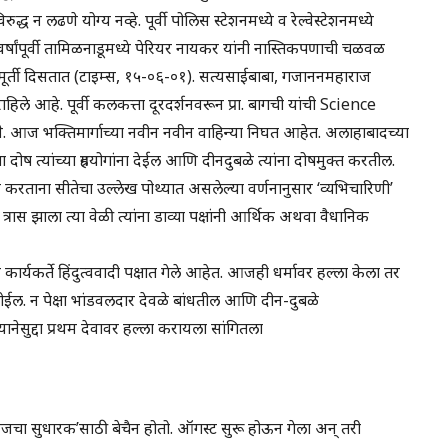
न लढणे योग्य नव्हे. पूर्वी पोलिस स्टेशनमध्ये व रेल्वेस्टेशनमध्ये
५ वर्षांपूर्वी तामिळनाडूमध्ये पेरियर नायकर यांनी नास्तिकपणाची चळवळ
मूर्ती दिसतात (टाइम्स, १५-०६-०१). सत्यसाईबाबा, गजाननमहाराज
ले आहे. पूर्वी कलकत्ता दूरदर्शनवरून प्रा. बागची यांची Science
े. आज भक्तिमार्गाच्या नवीन नवीन वाहिन्या निघत आहेत. अलाहाबादच्या
ा दोष त्यांच्या ग्रहयोगांना देईल आणि दीनदुबळे त्यांना दोषमुक्त करतील.
न करताना सीतेचा उल्लेख पोथ्यात असलेल्या वर्णनानुसार ‘व्यभिचारिणी’
्रास झाला त्या वेळी त्यांना डाव्या पक्षांनी आर्थिक अथवा वैधानिक
े कार्यकर्ते हिंदुत्ववादी पक्षात गेले आहेत. आजही धर्मावर हल्ला केला तर
ोईल. न पेक्षा भांडवलदार देवळे बांधतील आणि दीन-दुबळे
सुद्दा प्रथम देवावर हल्ला करायला सांगितला
 ‘आजचा सुधारक’साठी बेचैन होतो. ऑगस्ट सुरू होऊन गेला अन् तरी