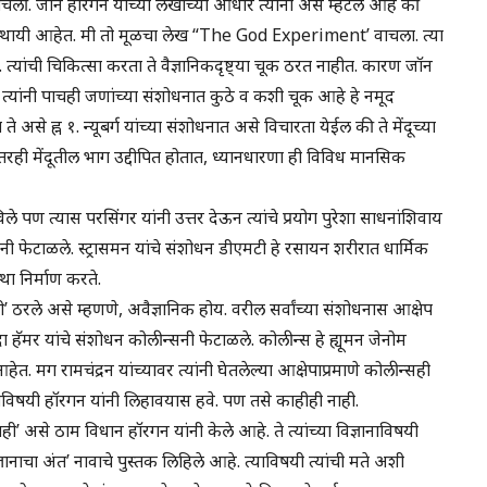
ाचली. जॉन हॉरगन यांच्या लेखाच्या आधारे त्यांनी असे म्हटले आहे की
व अस्थायी आहेत. मी तो मूळचा लेख “The God Experiment’ वाचला. त्या
्यांची चिकित्सा करता ते वैज्ञानिकदृष्ट्या चूक ठरत नाहीत. कारण जॉन
त. त्यांनी पाचही जणांच्या संशोधनात कुठे व कशी चूक आहे हे नमूद
 असे ह्न १. न्यूबर्ग यांच्या संशोधनात असे विचारता येईल की ते मेंदूच्या
तरही मेंदूतील भाग उद्दीपित होतात, ध्यानधारणा ही विविध मानसिक
िले पण त्यास परसिंगर यांनी उत्तर देऊन त्यांचे प्रयोग पुरेशा साधनांशिवाय
यांनी फेटाळले. स्ट्रासमन यांचे संशोधन डीएमटी हे रसायन शरीरात धार्मिक
ा निर्माण करते.
यी’ ठरले असे म्हणणे, अवैज्ञानिक होय. वरील सर्वांच्या संशोधनास आक्षेप
दा हॅमर यांचे संशोधन कोलीन्सनी फेटाळले. कोलीन्स हे ह्यूमन जेनोम
ेत. मग रामचंद्रन यांच्यावर त्यांनी घेतलेल्या आक्षेपाप्रमाणे कोलीन्सही
विषयी हॉरगन यांनी लिहावयास हवे. पण तसे काहीही नाही.
ी’ असे ठाम विधान हॉरगन यांनी केले आहे. ते त्यांच्या विज्ञानाविषयी
ज्ञानाचा अंत’ नावाचे पुस्तक लिहिले आहे. त्याविषयी त्यांची मते अशी