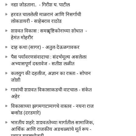
नद्या जोडताना.. - गिरीश घ. पाटील
हरवत चाललेली माळरानं आणि निसर्गाची
लोकडायरी - साहेबराव राठोड
शाश्वत विकास : समग्र दृष्टिकोनाच्या शोधात -
हेमंत मोहरीर
दाह कथा (सागर) - अतुल देऊळगावकर
पैस पर्यावरणसंवादाचा : संदर्भमूल्य असलेला
अभ्यासपूर्ण दस्तावेज - सतीश लळीत
कलयुग की दहलीज, अज्ञान का रास्ता - सोपान
जोशी
गावांची शाश्वत विकासाकडची वाटचाल - संकेत
अहेर
विकासाच्या झगमगाटामागचे वास्तव - नयना राज
बन्सोड (दरडमारे)
भारतीय शहरे: शाश्वततेच्या मार्गातील सामाजिक,
आर्थिक आणि राजकीय अडथळ्यांचे मूर्त रूप -
प्रद्युम्न सहस्रभोजनी