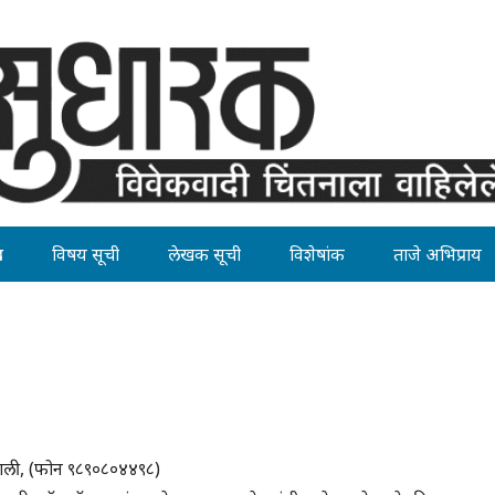
ह
विषय सूची
लेखक सूची
विशेषांक
ताजे अभिप्राय
ांगली, (फोन ९८९०८०४४९८)