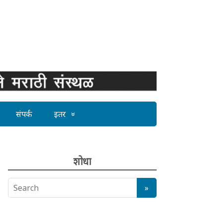
संपर्क
इतर
शोधा