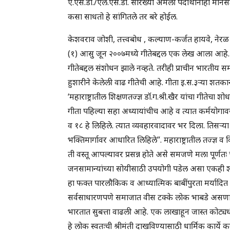
ए.एस.डी./एल.एस.डी. सारख्या अंमली पदार्थांनीही मानस
कसा साधतो हे सांगितले तर बरे होईल.
केशवराव जोशी, तत्त्वबोध , कल्याण-कर्जत हायवे, 
(१) आसु जून २००७मध्ये गीतेबद्दल एक लेख आला आहे. ज
गीतेबद्दल संशोधन झाले नव्हते. तरीही प्राचीन भारतीय स
हुशारीने केलेली वाढ गीतेची आहे. गीता इ.स.३ऱ्या शतका
‘महाराष्ट्रातील शिक्षणतज्ज्ञ डॉ.ग.श्री.खैर यांचा गीतेचा 
गीता पहिल्या सहा अध्यायांचीच आहे व त्यात कर्मयोगाव
व १८ हे लिहिले. त्यात व्यवहारवादावर भर दिला. तिसऱ्या
भक्तिमार्गावर आधारित लिहिले”. महाराष्ट्रातील तज्ज्ञ व व
ती वस्तू आपल्यावर प्रसन्न होते असे समजणे मला पूर्णतः
जनसामान्यांच्या सोयीसाठी उपयोगी पडेल असा एकही शोध ल
हा फक्त पारलौकिक व आध्यात्मिक बाबींपुरता मर्यादित
सर्वसाधारणपणे समाजात वीस टक्के लोक भाबडे असणार. ‘ई
भारतात सुबत्ता वाढली आहे. एक लाखाहून जास्त कोट्य
हे लोक स्वतःची श्रीमंती दाखविण्यासाठी धार्मिक कार्