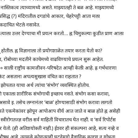
तिकत्व त्याच्यामध्ये असते. माझ्यातही ते बळ आहे. माझ्यामध्ये
प्रसिद्ध (?) मंदिरातील दगडांचे आकार, चेहरेपट्टी आता मला
कदाचित भेटले नसावेत.
्याला उत्तर देण्याचा मी प्रयत्न करतो…. ह्न चिमुकल्या कुडीत प्राण आला
ू होतील. ह्न विज्ञानाला तो प्रयोगशाळेत तयार करता येतो का?
ड, रोबोच्या मदतीने काचेमध्ये वाढविण्याचे प्रयत्न सुरू आहेत.
 साली राष्ट्रीय कामजीवन-परिषदेत आम्ही केली आहे. ह्र गर्भधारणा
फिट असताना अपत्यसुखास वंचित का राहतात ?
पतात याचा अर्थ त्यांचा ‘संभोग’ व्यवस्थित होतोच.
ंपैकी एकाला शारीरिक संभोगाची इच्छाच नसते. संभोग कसा करावा,
सावे इ. तसेच लग्नानंतर ‘बाळ’ होण्यासाठी संभोग करावा लागतो
नुसते एकमेकांवर झोपून आपोआप वीर्य आत जाते व बाळ होते ह्न असेही
्रीरोगतज्ज्ञ वरील सर्व माहिती विचारातच घेत नाही. व ‘सर्व रिपोर्टस
येतो. (ही अतिशयोक्ती नाही.) ईश्वर ही संकल्पना आहे, सत्य नव्हे व
औषध आहे. त्यामुळे कोणत्याही घटनेमागे वैज्ञानिक कारण न शोधता