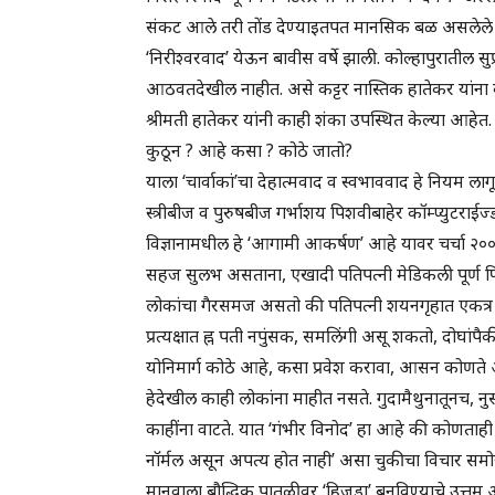
संकट आले तरी तोंड देण्याइतपत मानसिक बळ असलेले नास्
‘निरीश्वरवाद’ येऊन बावीस वर्षे झाली. कोल्हापुरातील सु
आठवतदेखील नाहीत. असे कट्टर नास्तिक हातेकर यांना 
श्रीमती हातेकर यांनी काही शंका उपस्थित केल्या आहेत. त
कुठून ? आहे कसा ? कोठे जातो?
याला ‘चार्वाकां’चा देहात्मवाद व स्वभाववाद हे नियम लाग
स्त्रीबीज व पुरुषबीज गर्भाशय पिशवीबाहेर कॉम्प्युटराईज्
विज्ञानामधील हे ‘आगामी आकर्षण’ आहे यावर चर्चा २०००
सहज सुलभ असताना, एखादी पतिपत्नी मेडिकली पूर्ण 
लोकांचा गैरसमज असतो की पतिपत्नी शयनगृहात एकत्र झो
प्रत्यक्षात ह्न पती नपुंसक, समलिंगी असू शकतो, दोघा
योनिमार्ग कोठे आहे, कसा प्रवेश करावा, आसन कोणते अ
हेदेखील काही लोकांना माहीत नसते. गुदामैथुनातूनच, 
काहींना वाटते. यात ‘गंभीर विनोद’ हा आहे की कोणताही स्त
नॉर्मल असून अपत्य होत नाही’ असा चुकीचा विचार समोर 
मानवाला बौद्धिक पातळीवर ‘हिजडा’ बनविण्याचे उत्तम 