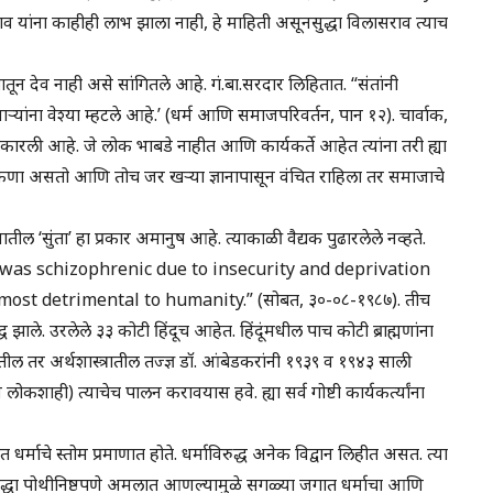
व यांना काहीही लाभ झाला नाही, हे माहिती असूनसुद्धा विलासराव त्याच
तून देव नाही असे सांगितले आहे. गं.बा.सरदार लिहितात. “संतांनी
ांना वेश्या म्हटले आहे.’ (धर्म आणि समाजपरिवर्तन, पान १२). चार्वाक,
ारली आहे. जे लोक भाबडे नाहीत आणि कार्यकर्ते आहेत त्यांना तरी ह्या
चा कणा असतो आणि तोच जर खऱ्या ज्ञानापासून वंचित राहिला तर समाजाचे
यातील ‘सुंता’ हा प्रकार अमानुष आहे. त्याकाळी वैद्यक पुढारलेले नव्हते.
et was schizophrenic due to insecurity and deprivation
st detrimental to humanity.” (सोबत, ३०-०८-१९८७). तीच
ध झाले. उरलेले ३३ कोटी हिंदूच आहेत. हिंदूंमधील पाच कोटी ब्राह्मणांना
तील तर अर्थशास्त्रातील तज्ज्ञ डॉ. आंबेडकरांनी १९३९ व १९४३ साली
कशाही) त्याचेच पालन करावयास हवे. ह्या सर्व गोष्टी कार्यकर्त्यांना
र्माचे स्तोम प्रमाणात होते. धर्माविरुद्ध अनेक विद्वान लिहीत असत. त्या
द्धा पोथीनिष्ठपणे अमलात आणल्यामुळे सगळ्या जगात धर्माचा आणि