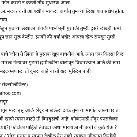
यांना फोन करतो न करतो तोच सुधारक आला.
वाचला. मला तर तो आणखीच भावला. अर्थात् तुमच्या लिखाणात संक्षेप होता.
 नका.
ून पुढच्या लेखाला चांगली पार्श्वभूमी पुरवली तुम्ही. दुसरे लेखही कमी
ूप छान सुरू केलीत. इतकी की वर्षाअखेर आपला खेळ संपवून तुम्ही
नीर यांचे ‘जीना ते झिया’ हे पुस्तक खूप वाचनीय आहे. त्यात एक किस्सा दिला
मारला गेल्यावर पुढारी ह्नमौलवींना बोलावून विचारण्यात आले की खरा
ंबद्दल म्हणाला तो दुसरा आहे ना तो खरा मुस्लिम नाही!
 सेक्सोलॉजिस्ट)
yahoo.com
ापूर.
 वाचून मला हसू आले. शेंदूर माखलेला दगड तुमच्या मार्गात आल्यावर तो
खात्री त्यांना वाटते ती बिनबुडाची आहे. कोणत्याही शेंदूर फासलेल्या
च्या(?) फोटोला पाहिजे तेवढ्या लाथा मारायला मी कधी व कुठे येऊ ?
्ला’ / ‘गॉड’ मनात व स्वप्नात देखील येत नाही. त्याच्या जीवनात कितीही