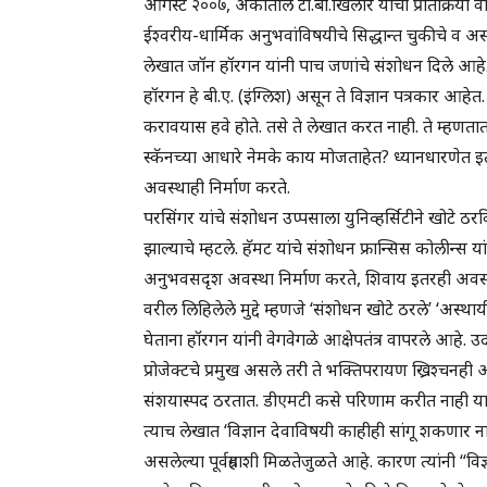
ऑगस्ट २००७, अंकातील टी.बी.खिलारे यांची प्रतिक्रिया व
ईश्वरीय-धार्मिक अनुभवांविषयीचे सिद्धान्त चुकीचे 
लेखात जॉन हॉरगन यांनी पाच जणांचे संशोधन दिले आहे. त
हॉरगन हे बी.ए. (इंग्लिश) असून ते विज्ञान पत्रकार आहे
करावयास हवे होते. तसे ते लेखात करत नाही. ते म्हणतात ते
स्कॅनच्या आधारे नेमके काय मोजताहेत? ध्यानधारणेत इ
अवस्थाही निर्माण करते.
परसिंगर यांचे संशोधन उप्पसाला युनिव्हर्सिटीने खोटे ठरव
झाल्याचे म्हटले. हॅमट यांचे संशोधन फ्रान्सिस कोलीन्स 
अनुभवसदृश अवस्था निर्माण करते, शिवाय इतरही अवस्थ
वरील लिहिलेले मुद्दे म्हणजे ‘संशोधन खोटे ठरले’ ‘अस्था
घेताना हॉरगन यांनी वेगवेगळे आक्षेपतंत्र वापरले आहे. उ
प्रोजेक्टचे प्रमुख असले तरी ते भक्तिपरायण ख्रिश्चनही आह
संशयास्पद ठरतात. डीएमटी कसे परिणाम करीत नाही या
त्याच लेखात ‘विज्ञान देवाविषयी काहीही सांगू शकणार नाह
असलेल्या पूर्वग्रहाशी मिळतेजुळते आहे. कारण त्यांनी “वि