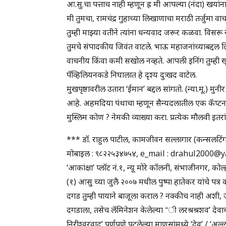
आ.सु.चा पत्ताच नाही म्हणून ह्र मी आपल्या (नंदा) ख
मी तुमचा, रामचंद्र गुहाच्या लिखाणाचा मराठी तर्जुमा 
तुम्ही माझ्या वतीने त्यांना धन्यवाद जरूर कळवा. विसरू
तुमचे संपादकीय जिवंत वाटले. भाऊ महाजनांच्याबद्दल लिह
वाचनीय किंवा कमी सखोल नव्हते. आपली इनिंग तुम्ही ख
पॅव्हिलियनकडे निघालात हे दृश्य दुःखद वाटेल.
मुखपृष्ठावरील उतारा ‘ईमान’ बद्दल सांगतो. (न्या.मू.) मु
आहे. अहमदिया पंथाचा म्हणून सैन्यदलातील एक कॅप्टन 
मुस्लिम कोण ? नेमकी व्याख्या करा. प्रत्येक मौलवी इतरा
*** डॉ. राहुल पाटील, कामजीवन सल्लागार (कन्सलटिंग
मोबाइल : ९८२२५३४७५४, e_mail : drahul2000@
‘आकांक्षा’ प्लॉट नं.१, न्यू मोरे कॉलनी, संभाजीनगर, कोल्ह
(१) आसु च्या जुलै २००७ मधील पुष्पा हातेकर यांचे पत्र
दगड तुम्ही पायाने बाजूला कराल ? नक्कीच नाही अशी, जी 
दगडाला, तसेच लॅमिनेशन केलेल्या “ी लरश्रश्रशव’ देवा
निरीश्वरवाद’ पूर्णपणे पटलेल्या माणसांमध्ये ‘देव’ / ‘अल