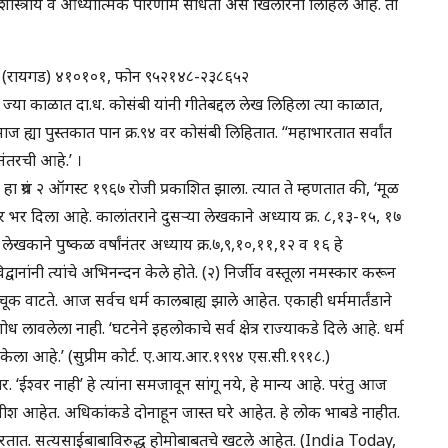
शास्त्रीय व आध्यात्मिक परिणाम साधतो असे खिलारेंनी लिहिले आहे. तो
नेरळ (रायगड) ४१०१०१, फोन ९५२१४८-२३८६५२
्या काळात दा.ध. कोसंबी यांनी गीतेबद्दल लेख लिहिला त्या काळात,
माज ह्या पुस्तकात पान क्र.९४ वर कोसंबी लिहितात. “महाभारतात सर्वांत
नंतरची आहे.’ ।
शोध हा ग्रंथ २ ऑगस्ट १९६७ रोजी प्रकाशित झाला. त्यात ते म्हणतात की, ‘मूळ
र भर दिला आहे. कालांतराने दुसऱ्या लेखकाने अध्याय क्र. ८,१३-१५, १७
 लेखकाने पुष्कळ वर्षांनंतर अध्याय क्र.७,९,१०,११,१२ व १६ हे
िद्वानांनी त्यांचे अभिनन्दन केले होते. (२) निर्जीव वस्तूला नमस्कार करून
 चूक वाटते. आज सर्वच धर्म कालबाह्य झाले आहेत. एकाही धर्ममार्तंडाने
ावलेला नाही. ‘घटनेने इहलोकाचे सर्व क्षेत्र राज्याकडे दिले आहे. धर्म
 केला आहे.’ (सुप्रीम कोर्ट. ए.आय.आर.१९९४ एस.सी.१९१८.)
श्वर नाही’ हे त्यांना समजावून सांगू नये, हे मान्य आहे. परंतु आज
धीश आहेत. अधिकांकडे दोनाहून जास्त घरे आहेत. हे लोक भाबडे नाहीत.
ये करतात. सत्यसाईबाबाविरुद्ध होमोबाबतचे खटले आहेत. (India Today,