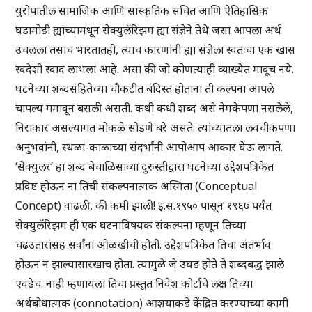
युरोपातील सामाजिक आणि सांस्कृतिक संचित आणि ऐतिहासिक
घडामोडी ह्यांच्यामधून सेक्युलॅरिझम ह्या संज्ञेने तेथे जसा आपला अर्थ
उचलला तसाच भारतातही, त्याच कारणांनी ह्या संज्ञेला स्वतःचा एक खास
स्वदेशी स्वाद लाभला आहे. असा की जो कोणत्याही व्याख्येत मावूच नये.
घटनेच्या शब्दसंहितेच्या चौकटीत बंदिस्त होताना ती कल्पना आपले
चापल्य गमावून बसली असती. कधी कधी शब्द असे नेमकेपणा नसलेले,
निराकार असल्यागत मोकळे सोडणे बरे असते. त्यांच्यातला लवचीकपणा
अनुभवांनी, स्थळा-काळाच्या संदर्भांनी आपोआप आकार घेऊ लागते.
‘सेक्युलर’ हा शब्द बेचाळिसाव्या दुरुस्तीद्वारा घटनेच्या उद्देशपत्रिकेत
प्रविष्ट होऊन ना तिची संकल्पनात्मक अस्मिता (Conceptual
Concept) वाढली, की कमी झाली! इ.स.१९५० पासून १९६७ पर्यंत
सेक्युलॅरिझम ही एक घटनाविषयक संकल्पना म्हणून तिच्या
चढउतारांसह सर्वांना ओळखीची होती. उद्देशपत्रिकेत तिचा अंतर्भाव
होऊन न झाल्यासारखाच होता. त्यामुळे जे उघड होते ते शब्दबद्ध झाले
एवढेच. नाही म्हणायला तिचा प्रस्तुत निवेश कोर्टाचे लक्ष तिच्या
अर्थबोधात्मक (connotation) आशयाकडे केंद्रित करण्याच्या कामी