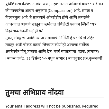
युधिष्ठिराला केलेला उपदेश असो, महाभारतात धर्मशास्त्रे यावर भर देतात
की मानवतेचा आधार अनुकंपा (Compassion) आहे, समता व
विश्वबंधुत्व आहे. ते सातत्याने आंतर्राष्ट्रीय होणे आणि तत्परतेने
आचरणात आणणे ह्यातूनच ऋग्वेदात वर्णिलेली एकात्म स्थिती “यत्र
विश्वं भवत्येकनीडम्’ ही येते.
मुक्त, सेक्युलर आणि न्याय्य समाजाची निर्मिती हे घटनेचे जे उद्दिष्ट
त्यातून अशी चौकट घडावी जिच्यात कोणीही आपल्या सर्वोच्च
क्षमतेपर्यंत पोचू शकावा आणि देश “स्वर्ग स्वातंत्र्याचा’ व्हावा. (समाप्त)
[भवन्स जर्नल, ३१ डिसेंबर ‘०७ मधून साभार ] भावानुवाद प्र.ब.कुळकर्णी
तुमचा अभिप्राय नोंदवा
Your email address will not be published.
Required