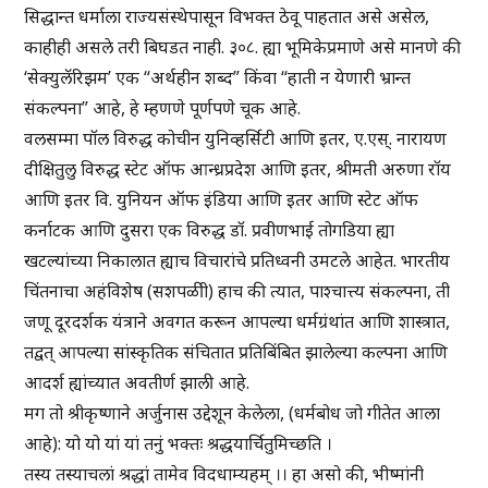
सिद्धान्त धर्माला राज्यसंस्थेपासून विभक्त ठेवू पाहतात असे असेल,
काहीही असले तरी बिघडत नाही. ३०८. ह्या भूमिकेप्रमाणे असे मानणे की
‘सेक्युलॅरिझम’ एक “अर्थहीन शब्द” किंवा “हाती न येणारी भ्रान्त
संकल्पना” आहे, हे म्हणणे पूर्णपणे चूक आहे.
वलसम्मा पॉल विरुद्ध कोचीन युनिव्हर्सिटी आणि इतर, ए.एस्. नारायण
दीक्षितुलु विरुद्ध स्टेट ऑफ आन्ध्रप्रदेश आणि इतर, श्रीमती अरुणा रॉय
आणि इतर वि. युनियन ऑफ इंडिया आणि इतर आणि स्टेट ऑफ
कर्नाटक आणि दुसरा एक विरुद्ध डॉ. प्रवीणभाई तोगडिया ह्या
खटल्यांच्या निकालात ह्याच विचारांचे प्रतिध्वनी उमटले आहेत. भारतीय
चिंतनाचा अहंविशेष (सशपळीी) हाच की त्यात, पाश्चात्त्य संकल्पना, ती
जणू दूरदर्शक यंत्राने अवगत करून आपल्या धर्मग्रंथांत आणि शास्त्रात,
तद्वत् आपल्या सांस्कृतिक संचितात प्रतिबिंबित झालेल्या कल्पना आणि
आदर्श ह्यांच्यात अवतीर्ण झाली आहे.
मग तो श्रीकृष्णाने अर्जुनास उद्देशून केलेला, (धर्मबोध जो गीतेत आला
आहे): यो यो यां यां तनुं भक्तः श्रद्धयार्चितुमिच्छति ।
तस्य तस्याचलां श्रद्धां तामेव विदधाम्यहम् ।। हा असो की, भीष्मांनी