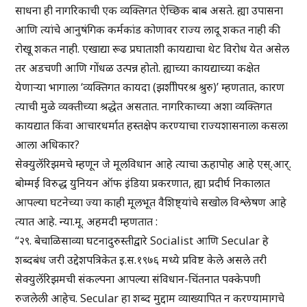
साधना ही नागरिकाची एक व्यक्तिगत ऐच्छिक बाब असते. ह्या उपासना
आणि त्यांचे आनुषंगिक कर्मकांड कोणावर राज्य लादू शकत नाही की
रोखू शकत नाही. एखाद्या रूढ प्रघाताशी कायद्याचा थेट विरोध येत असेल
तर अडचणी आणि गोंधळ उत्पन्न होतो. ह्याच्या कायद्याच्या कक्षेत
येणाऱ्या भागाला ‘व्यक्तिगत कायदा (झशीीपरश्र श्रुरु)’ म्हणतात, कारण
त्याची मुळे व्यक्तीच्या श्रद्धेत असतात. नागरिकाच्या अशा व्यक्तिगत
कायद्यात किंवा आचारधर्मात हस्तक्षेप करण्याचा राज्यशासनाला कसला
आला अधिकार?
सेक्युलॅरिझमचे म्हणून जे मूलविधान आहे त्याचा ऊहापोह आहे एस्.आर्.
बोम्मई विरुद्ध युनियन ऑफ इंडिया प्रकरणात, ह्या प्रदीर्घ निकालात
आपल्या घटनेच्या ज्या काही मूलभूत वैशिष्ट्यांचे सखोल विश्लेषण आहे
त्यात आहे. न्या.मू. अहमदी म्हणतात :
“२९. बेचाळिसाव्या घटनादुरुस्तीद्वारे Socialist आणि Secular हे
शब्दबंध जरी उद्देशपत्रिकेत इ.स.१९७६ मध्ये प्रविष्ट केले असले तरी
सेक्युलॅरिझमची संकल्पना आपल्या संविधान-चिंतनात पक्केपणी
रुजलेली आहेच. Secular हा शब्द मुद्दाम व्याख्यापित न करण्यामागचे