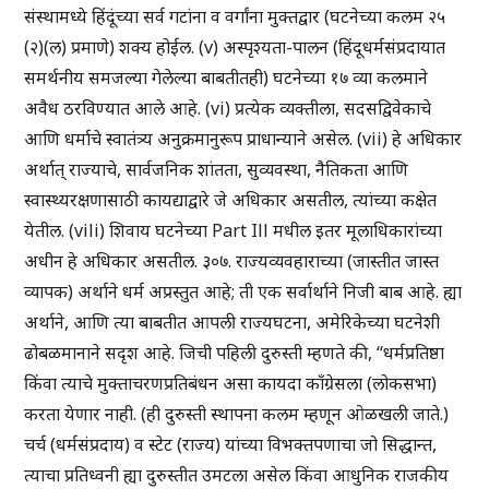
संस्थामध्ये हिंदूंच्या सर्व गटांना व वर्गांना मुक्तद्वार (घटनेच्या कलम २५
(२)(ल) प्रमाणे) शक्य होईल. (v) अस्पृश्यता-पालन (हिंदूधर्मसंप्रदायात
समर्थनीय समजल्या गेलेल्या बाबतीतही) घटनेच्या १७ व्या कलमाने
अवैध ठरविण्यात आले आहे. (vi) प्रत्येक व्यक्तीला, सदसद्विवेकाचे
आणि धर्माचे स्वातंत्र्य अनुक्रमानुरूप प्राधान्याने असेल. (vii) हे अधिकार
अर्थात् राज्याचे, सार्वजनिक शांतता, सुव्यवस्था, नैतिकता आणि
स्वास्थ्यरक्षणासाठी कायद्याद्वारे जे अधिकार असतील, त्यांच्या कक्षेत
येतील. (vili) शिवाय घटनेच्या Part Ill मधील इतर मूलाधिकारांच्या
अधीन हे अधिकार असतील. ३०७. राज्यव्यवहाराच्या (जास्तीत जास्त
व्यापक) अर्थाने धर्म अप्रस्तुत आहे; ती एक सर्वार्थाने निजी बाब आहे. ह्या
अर्थाने, आणि त्या बाबतीत आपली राज्यघटना, अमेरिकेच्या घटनेशी
ढोबळमानाने सदृश आहे. जिची पहिली दुरुस्ती म्हणते की, “धर्मप्रतिष्ठा
किंवा त्याचे मुक्ताचरणप्रतिबंधन असा कायदा काँग्रेसला (लोकसभा)
करता येणार नाही. (ही दुरुस्ती स्थापना कलम म्हणून ओळखली जाते.)
चर्च (धर्मसंप्रदाय) व स्टेट (राज्य) यांच्या विभक्तपणाचा जो सिद्धान्त,
त्याचा प्रतिध्वनी ह्या दुरुस्तीत उमटला असेल किंवा आधुनिक राजकीय