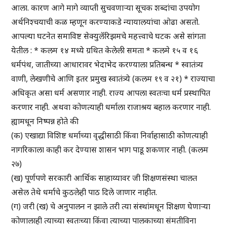
आला. कारण आगे मागे व्याप्ती सुचवणाऱ्या सूचक शब्दांचा उपयोग
अर्थनिश्चयाची कळ म्हणून करण्याकडे न्यायालयांचा ओढा असतो.
आपल्या घटनेत समाविष्ट सेक्युलॅरिझमचे महत्त्वाचे घटक असे सांगता
येतील : * कलम १४ मध्ये ग्रथित केलेली समता * कलमे १५ व १६
धर्मपंथ, जातीच्या आधारावर भेदाभेद करण्याला प्रतिबन्ध * स्वातंत्र्य
वाणी, लेखणीचे आणि इतर प्रमुख स्वातंत्र्ये (कलम १९ व २१) * राज्याचा
अधिकृत असा धर्म असणार नाही. राज्य आपला स्वतःचा धर्म प्रस्थापित
करणार नाही. अथवा कोणत्याही धर्माला राजाश्रय बहाल करणार नाही.
ह्यामधून निष्पन्न होते की
(क) एखाद्या विशिष्ट धर्माच्या वृद्धीसाठी किंवा निर्वाहासाठी कोणत्याही
नागरिकाला काही कर देण्यास शासन भाग पाडू शकणार नाही. (कलम
२७)
(ख) पूर्णपणे सरकारी आर्थिक साहाय्यावर जी शिक्षणसंस्था चालत
असेल तेथे धर्माचे कुठलेही पाठ दिले जाणार नाहीत.
(ग) जरी (ख) चे अनुपालन न झाले तरी त्या संस्थांमधून शिक्षण घेणाऱ्या
कोणालाही त्याच्या स्वतःच्या किंवा त्याच्या पालकाच्या संमतीविना