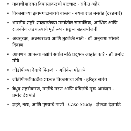
गावांची शाश्वत विकासाकडची वाटचाल - संकेत अहेर
विकासाच्या झगमगाटामागचे वास्तव - नयना राज बन्सोड (दरडमारे)
भारतीय शहरे: शाश्वततेच्या मार्गातील सामाजिक, आर्थिक आणि
राजकीय अडथळ्यांचे मूर्त रूप - प्रद्युम्न सहस्रभोजनी
अन्नसुरक्षा, अन्नस्वराज्य आणि तुटलेली नाती - डॉ. अनुराधा भोसले
दिवाण
आपणच आपल्या नद्यांचे सर्वात मोठे प्रदूषक आहोत का? - डॉ. प्रमोद
मोघे
जीडीपीच्या देवाचे पितळ! - अनिकेत मोताळे
जीडीपीपलीकडील शाश्वत विकासाचा शोध - हरिहर सारंग
बेधुंद शहरीकरण, मातीचे मरण आणि वंचितांचे मूक आक्रंदन -
प्रमोद देशपांडे
शहरे, नद्या, आणि पुण्याचे पाणी - Case Study - शैलजा देशपांडे