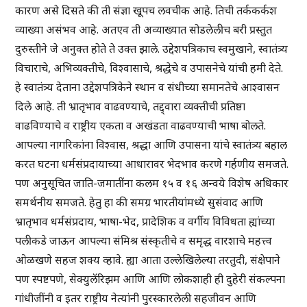
कारण असे दिसते की ती संज्ञा खूपच लवचीक आहे. तिची तर्ककर्कश
व्याख्या असंभव आहे. अतएव ती अव्याख्यात सोडलेलीच बरी प्रस्तुत
दुरुस्तीने जे अनुक्त होते ते उक्त झाले. उद्देशपत्रिकाच स्वमुखाने, स्वातंत्र्य
विचाराचे, अभिव्यक्तीचे, विश्वासाचे, श्रद्धेचे व उपासनेचे यांची हमी देते.
हे स्वातंत्र्य देताना उद्देशपत्रिकेने स्थान व संधीच्या समानतेचे आश्वासन
दिले आहे. ती भ्रातृभाव वाढवण्याचे, तद्द्वारा व्यक्तीची प्रतिष्ठा
वाढविण्याचे व राष्ट्रीय एकता व अखंडता वाढवण्याची भाषा बोलते.
आपल्या नागरिकांना विश्वास, श्रद्धा आणि उपासना यांचे स्वातंत्र्य बहाल
करत घटना धर्मसंप्रदायाच्या आधारावर भेदभाव करणे गर्हणीय समजते.
पण अनुसूचित जाति-जमातींना कलम १५ व १६ अन्वये विशेष अधिकार
समर्थनीय समजते. हेतु हा की समग्र भारतीयांमध्ये सुसंवाद आणि
भ्रातृभाव धर्मसंप्रदाय, भाषा-भेद, प्रादेशिक व वर्गीय विविधता ह्यांच्या
पलीकडे जाऊन आपल्या संमिश्र संस्कृतीचे व समृद्ध वारशाचे महत्त्व
ओळखणे सहज शक्य व्हावे. ह्या आता उल्लेखिलेल्या तरतुदी, संक्षेपाने
पण स्पष्टपणे, सेक्युलॅरिझम आणि आणि लोकशाही ही दुहेरी संकल्पना
गांधीजींनी व इतर राष्ट्रीय नेत्यांनी पुरस्कारलेली सहजीवन आणि