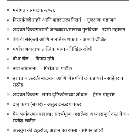
मनोगत - संपादक-२०२६
निसर्गातली शहरे आणि शहरातला निसर्ग - सुलक्षणा महाजन
शाश्वत विकासासाठी जलव्यवस्थापनाचा पुनर्विचार - रश्मी महाजन
वेगाची संस्कृती आणि मानसिक थकवा - अपर्णा दीक्षित
पर्यावरणवादाचा तात्त्विक पाया - निखिल जोशी
बी द चेंज... - विजय तांबे
नद्या जोडताना.. - गिरीश घ. पाटील
हरवत चाललेली माळरानं आणि निसर्गाची लोकडायरी - साहेबराव
राठोड
शाश्वत विकास : समग्र दृष्टिकोनाच्या शोधात - हेमंत मोहरीर
दाह कथा (सागर) - अतुल देऊळगावकर
पैस पर्यावरणसंवादाचा : संदर्भमूल्य असलेला अभ्यासपूर्ण दस्तावेज -
सतीश लळीत
कलयुग की दहलीज, अज्ञान का रास्ता - सोपान जोशी