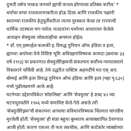
दुभती तसेच भाकड जनावरे ह्यांची कत्तल होण्याला प्रतिबंध करील.’ *
धर्माचा वापर राजकारणाकरिता होऊ दिला आणि राजकीय पक्षांनी
स्वतःच्या राजकीय हेतुपूर्तीकरिता त्याचा पुरस्कार केला तर राज्याची
धार्मिक तटस्थता भंग पावेल. मतदारांना धर्माच्या आधारावर केलेले
आवाहन सेक्युलर लोकशाहीचा अपमान होईल.
* डॉ. एम् इस्माईल फारुकी इ. विरुद्ध युनियन ऑफ इंडिया व इतर,
ह्यांच्या अयोध्या येथे विशिष्ट भूमि अधिग्रहणविषयक कायदा (क्रमांक ३३
वर्ष १९९३) या प्रकरणात सेक्युलॅरिझमची संकल्पना सर्वोच्च न्यायालयाने
विस्ताराने चर्चिली आहे. तेथे उद्धरित जस्टिस अहमदींचे मत एस् आर.
बोम्मई आणि इतर विरुद्ध युनियन ऑफ इंडिया आणि इतर (पहा पृ.६३०)
मध्ये पुढीलप्रमाणे आले आहे.
घटनेच्या उद्देशपत्रिकेत ‘सोशलिस्ट’ आणि ‘सेक्युलर’ हे शब्द ४२ व्या
घटनादुरुस्तीने १९७६ मध्ये समाविष्ट केले गेले असले तरी
‘सेक्युलॅरिझम’ची संकल्पना आपल्या संविधानविषयक चिंतनात चांगलीच
मुरलेली होती. ‘सेक्युलर’ ही संज्ञा बहुधा बुध्ध्याच अव्याख्यापित ठेवण्यात
आली होती. कारण एकतर ती फार लवचीक, आणि काटेकोर व्याख्येच्या