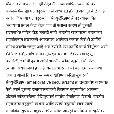
चौकटीत सामावणारी नाही तेव्हा ती अव्याख्यापित ठेवणे बरे असे
समजले गेले. ह्या घटनादुरुस्तीने जे अध्याहृत होते ते अनावृत केले आहे.
चव्वेचाळिसाव्या घटनादुरुस्तीने ‘सेक्युलॅरिझम’ हे पद व्याख्यापित
करण्याचा प्रयत्न केला गेला. पण तो फसला कारण ही दुरुस्ती
राज्यसभेत पारित होऊ शकली नाही. भारतीय राज्यघटना भारताच्या
राष्ट्रजीवनात ठळकपणे आकाराला आलेल्या परस्पर-विरोधी ऊमींची
संमिश्र जाणीव राखून आहे असे दर्शवते. त्या ऊर्मीचे कार्य ‘निर्मूलन’ असो
की ‘संजीवन’, सर्वांचे समान मूळ एकच सामाजिक संस्था म्हणून
असलेली, धर्माची दृढता आणि भारतीय जीवनपद्धतीत भिनलेला,
त्याचाच सखोलपणा हे आहे. धर्माला भारतात जी घटनात्मक व्यवस्था
देण्यात आली तिचे सार-स्वरूप दाखविण्याकरिता सुधारकी
सेक्युलॅरिझम (ameliorative secularism) हा शब्दप्रयोग करण्यात
येतो. त्याने दुसऱ्या राजव्यवस्थांमध्ये विद्यमान नमुन्यांपेक्षा आपल्या
प्रदेशाने स्वीकारलेल्या वैशिष्ट्यपूर्ण मार्गाचा वेगळेपणा दिसतो. भारतीय
राष्ट्रवादाचा बहुमुखी स्वभाव आणि त्याची बहुस्तरी रचना त्याचे
सामाजिक सुधारणांबद्दल समर्पण आणि आग्रही धार्मिक व सांस्कृतिक