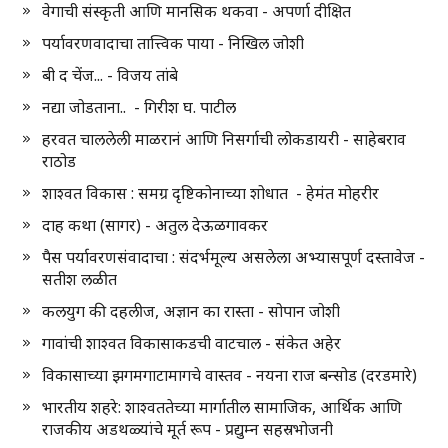
वेगाची संस्कृती आणि मानसिक थकवा - अपर्णा दीक्षित
पर्यावरणवादाचा तात्त्विक पाया - निखिल जोशी
बी द चेंज... - विजय तांबे
नद्या जोडताना.. - गिरीश घ. पाटील
हरवत चाललेली माळरानं आणि निसर्गाची लोकडायरी - साहेबराव
राठोड
शाश्वत विकास : समग्र दृष्टिकोनाच्या शोधात - हेमंत मोहरीर
दाह कथा (सागर) - अतुल देऊळगावकर
पैस पर्यावरणसंवादाचा : संदर्भमूल्य असलेला अभ्यासपूर्ण दस्तावेज -
सतीश लळीत
कलयुग की दहलीज, अज्ञान का रास्ता - सोपान जोशी
गावांची शाश्वत विकासाकडची वाटचाल - संकेत अहेर
विकासाच्या झगमगाटामागचे वास्तव - नयना राज बन्सोड (दरडमारे)
भारतीय शहरे: शाश्वततेच्या मार्गातील सामाजिक, आर्थिक आणि
राजकीय अडथळ्यांचे मूर्त रूप - प्रद्युम्न सहस्रभोजनी