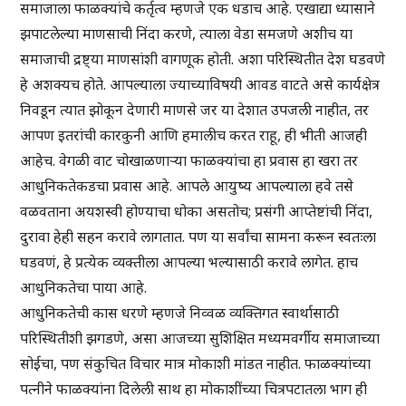
समाजाला फाळक्यांचे कर्तृत्व म्हणजे एक धडाच आहे. एखाद्या ध्यासाने
झपाटलेल्या माणसाची निंदा करणे, त्याला वेडा समजणे अशीच या
समाजाची द्रष्ट्या माणसांशी वागणूक होती. अशा परिस्थितीत देश घडवणे
हे अशक्यच होते. आपल्याला ज्याच्याविषयी आवड वाटते असे कार्यक्षेत्र
निवडून त्यात झोकून देणारी माणसे जर या देशात उपजली नाहीत, तर
आपण इतरांची कारकुनी आणि हमालीच करत राहू, ही भीती आजही
आहेच. वेगळी वाट चोखाळणाऱ्या फाळक्यांचा हा प्रवास हा खरा तर
आधुनिकतेकडचा प्रवास आहे. आपले आयुष्य आपल्याला हवे तसे
वळवताना अयशस्वी होण्याचा धोका असतोच; प्रसंगी आप्तेष्टांची निंदा,
दुरावा हेही सहन करावे लागतात. पण या सर्वांचा सामना करून स्वतःला
घडवणं, हे प्रत्येक व्यक्तीला आपल्या भल्यासाठी करावे लागेत. हाच
आधुनिकतेचा पाया आहे.
आधुनिकतेची कास धरणे म्हणजे निव्वळ व्यक्तिगत स्वार्थासाठी
परिस्थितीशी झगडणे, असा आजच्या सुशिक्षित मध्यमवर्गीय समाजाच्या
सोईचा, पण संकुचित विचार मात्र मोकाशी मांडत नाहीत. फाळक्यांच्या
पत्नीने फाळक्यांना दिलेली साथ हा मोकाशींच्या चित्रपटातला भाग ही