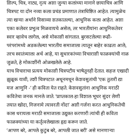
शिल्प, चित्र, नाट्य, नृत्य अशा जुन्या कलांच्या मानाने छायाचित्र आणि
चित्रपट या दोन नव्या कला प्रचंड प्रमाणात तंत्राधिष्ठित आहेत. त्यामुळेच
त्या खऱ्या अर्थाने विसाव्या शतकातल्या, आधुनिक कला आहेत. अशा
एका कलेवर प्रभुत्व मिळवायचे असेल, तर भारतीयांना आधुनिकतेवर
स्वार व्हावेच लागेल, असे मोकाशी सांगतात. बुरसटलेल्या रूढी-
परंपरांमध्ये अडकलेल्या भारतीय समाजाला त्यातून बाहेर काढता आले,
तरच स्वातंत्र्याला अर्थ आहे, या सुधारकांच्या विचाराशी फाळक्यांची नाळ
जुळते, हे मोकाशींनी ओळखलेले आहे.
याच विचाराचा प्रत्यय मोकाशी चित्रपटीय भाषेतूनही देतात. सहज एखादी
झुळूक यावी, तशी चित्रपटात अधूनमधून केशवसुतांची ‘एक तुतारी द्या
मज आणुनि -‘ ही कविता येत राहते. केशवसुतांना आधुनिक मराठी
कवितेचा जनक मानले जाते. ‘प्राप्तकाल हा विशाल भूधर सुंदर लेणी
तयात खोदा, निजनामे त्यावरती नोंदा’ अशी गर्जना करत आधुनिकतेची
कास धरायला मराठी समाजाला उद्युक्त करणारी त्यांची ही कविता
फाळक्यांच्या या कर्तृत्वलेखाला हृद्य करून जाते.
‘आपण बरे, आपले कुटुंब बरे, आपली जात बरी’ असे मानणाऱ्या