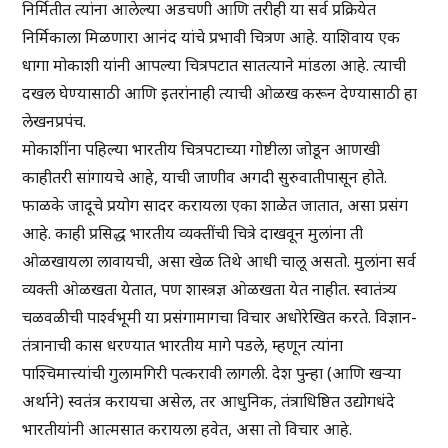
निर्मितीत त्यांना आलेल्या अडचणी आणि तरीही या सर्व प्रक्रियेत
निर्मिकाला मिळणारा आनंद यांचे प्रभावी चित्रण आहे. याशिवाय एक
धागा मोकाशी यांनी आपल्या चित्रपटात सातत्याने मांडला आहे. त्याची
दखल घेण्यासाठी आणि इतरांनाही त्याची ओळख करून देण्यासाठी हा
लेखनप्रपंच.
मोकाशींना पहिल्या भारतीय चित्रपटाच्या गोष्टीला जोडून आणखी
काहीतरी सांगायचे आहे, याची जाणीव अगदी सुरुवातीपासून होते.
फाळके जादूचे प्रयोग सादर करायला एका शाळेत जातात, असा प्रसंग
आहे. काही प्रसिद्ध भारतीय व्यक्तींची चित्रे दाखवून मुलांना ती
ओळखायला लावायची, असा खेळ तिथे आधी चालू असतो. मुलांना सर्व
व्यक्ती ओळखता येतात, पण शास्त्रज्ञ ओळखता येत नाहीत. स्वातंत्र्य
चळवळीची पार्श्वभूमी या प्रसंगामागचा विचार अधोरेखित करते. विज्ञान-
तंत्रानाची कास धरण्यात भारतीय मागे पडले, म्हणून त्यांना
पाश्चिमात्त्यांची गुलामगिरी पत्करावी लागली. देश पुन्हा (आणि खऱ्या
अर्थाने) स्वतंत्र करायचा असेल, तर आधुनिक, तंत्राधिष्ठित उद्योगधंदे
भारतीयांनी आत्मसात करायला हवेत, असा तो विचार आहे.