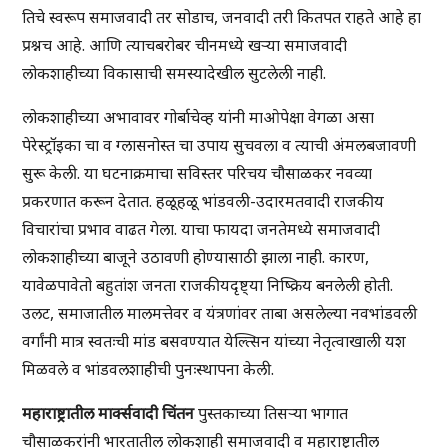
तिचे स्वरूप समाजवादी तर सोडाच, जनवादी तरी कितपत राहते आहे हा
प्रश्नच आहे. आणि त्याचबरोबर चीनमध्ये खऱ्या समाजवादी
लोकशाहीच्या विकासाची समस्यादेखील सुटलेली नाही.
लोकशाहीच्या अभावावर गोर्बाचेव्ह यांनी माओपेक्षा वेगळा असा
पेरेस्ट्रॉइका चा व ग्लासनोस्त चा उपाय सुचवला व त्याची अंमलबजावणी
सुरू केली. या घटनाक्रमाचा सविस्तर परिचय चौसाळकर नवव्या
प्रकरणात करून देतात. हळूहळू भांडवली-उदारमतवादी राजकीय
विचारांचा प्रभाव वाढत गेला. याचा फायदा जनतेमध्ये समाजवादी
लोकशाहीच्या बाजूने उठावणी होण्यासाठी झाला नाही. कारण,
यावेळपावेतो बहुतांश जनता राजकीयदृष्ट्या निष्क्रिय बनलेली होती.
उलट, समाजातील मालमत्तेवर व यंत्रणांवर ताबा असलेल्या नवभांडवली
वर्गांनी मात्र स्वतःची मांड बसवण्यात येल्त्सिन यांच्या नेतृत्वाखाली यश
मिळवले व भांडवलशाहीची पुनःस्थापना केली.
महाराष्ट्रातील मार्क्सवादी चिंतन
पुस्तकाच्या तिसऱ्या भागात
चौसाळकरांनी भारतातील लोकशाही समाजवादी व महाराष्ट्रातील