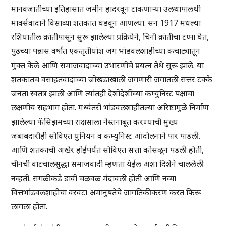
मानवजातीच्या इतिहासात जमीन हादरवून टाकणाऱ्या उलथापालथी
मार्क्सवादाने विसाव्या शतकात घडवून आणल्या. सन 1917 मधल्या
रशियातील क्रांतीपासून सुरू झालेल्या प्रक्रियेने, चिनी क्रांतीचा टप्पा घेत,
पुढच्या पन्नास वर्षांत एकतृतीयांश जग भांडवलशाहीच्या कचाट्यातून
मुक्त केले आणि समाजवादाच्या उभारणीचे प्रयत्न तेथे सुरू झाले. या
शतकातच वसाहतवादाच्या जोखडाखाली जगणारी जगातली सत्तर टक्के
जनता स्वतंत्र झाली आणि त्यांतही देशोदेशींच्या कम्युनिस्ट पक्षांचा
लक्षणीय सहभाग होता. मध्यंतरी भांडवलशाहीतल्या अरिष्टामुळे निर्माण
झालेल्या फॅसिझमच्या राक्षसाला नेस्तनाबूत करण्याची मुख्य
जबाबदारीही सोविएत युनियन व कम्युनिस्ट आंदोलनाने पार पाडली.
आणि शतकाची अखेर होईपर्यंत सोविएत सत्ता कोसळून पडली होती,
चीनची वाटचालसुद्धा समाजवादी म्हणता येईल अशा दिशेने चाललेली
नव्हती. सगळीकडे डावी चळवळ मंदावली होती आणि नव्या
वित्तभांडवलशाहीचा वरवंटा अमानुषतेचे जागतिकीकरण करत फिरू
लागला होता.