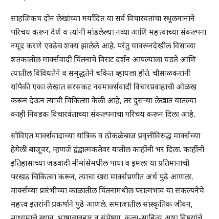
साहजिकच दोन लेखांच्या मर्यादित या सर्व विचारवंतांचा स्थूलमानाने
परिचय करून देणे व त्यांनी मांडलेल्या नव्या आणि महत्त्वाच्या संकल्पना
नमूद करणे एवढेच शक्य झालेले आहे. परंतु यावरूनदेखील विसाव्या
शतकातील मार्क्सवादी चिंतनाचे विराट दर्शन आपल्याला घडते आणि
त्यातील विविधतेने व समृद्धतेने चकित व्हायला होते. चौसाळकरांनी
यांपैकी एका लेखात सरसकट नवमार्क्सवादी विचारप्रवाहाची ओळख
करून देऊन त्याची चिकित्सा केली आहे, तर दुसऱ्या लेखात यातल्या
काही निवडक विचारवंतांच्या संकल्पनांचा परिचय करून दिला आहे.
सोविएत मार्क्सवादाच्या यांत्रिक व ठोकळेबाज प्रवृत्तीविरुद्ध मार्क्सच्या
हेगेली बाजूवर, म्हणजे द्वंद्वात्मकतेवर यातील काहींनी भर दिला. काहींनी
इतिहासाच्या जडवादी मीमांसेमधील पाया व इमला या प्रतिमानाची
परखड चिकित्सा करून, त्याचा खरा मार्क्सप्रणीत अर्थ पुढे आणला.
मार्क्सच्या प्रारंभीच्या काळातील चिंतनामधील परात्मभाव या संकल्पनेचे
महत्त्व इतरांनी प्रकर्षाने पुढे आणले. समाजातील सांस्कृतिक जीवन,
माध्यमांचे स्थान, भाषाव्यवहार व संप्रेषण, कला-साहित्य अशा विषयांचे