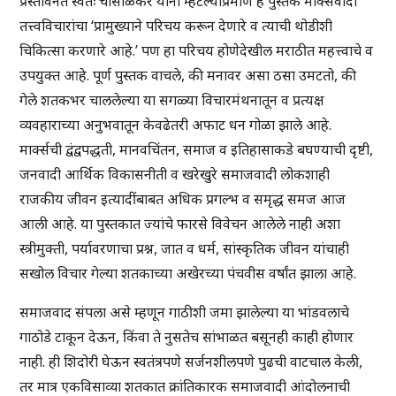
प्रस्तावनेत स्वतः चौसाळकर यांनी म्हटल्याप्रमाणे हे पुस्तक मार्क्सवादी
तत्त्वविचारांचा ‘प्रामुख्याने परिचय करून देणारे व त्याची थोडीशी
चिकित्सा करणारे आहे.’ पण हा परिचय होणेदेखील मराठीत महत्त्वाचे व
उपयुक्त आहे. पूर्ण पुस्तक वाचले, की मनावर असा ठसा उमटतो, की
गेले शतकभर चाललेल्या या सगळ्या विचारमंथनातून व प्रत्यक्ष
व्यवहाराच्या अनुभवातून केवढेतरी अफाट धन गोळा झाले आहे.
मार्क्सची द्वंद्वपद्धती, मानवचिंतन, समाज व इतिहासाकडे बघण्याची दृष्टी,
जनवादी आर्थिक विकासनीती व खरेखुरे समाजवादी लोकशाही
राजकीय जीवन इत्यादींबाबत अधिक प्रगल्भ व समृद्ध समज आज
आली आहे. या पुस्तकात ज्यांचे फारसे विवेचन आलेले नाही अशा
स्त्रीमुक्ती, पर्यावरणाचा प्रश्न, जात व धर्म, सांस्कृतिक जीवन यांचाही
सखोल विचार गेल्या शतकाच्या अखेरच्या पंचवीस वर्षांत झाला आहे.
समाजवाद संपला असे म्हणून गाठीशी जमा झालेल्या या भांडवलाचे
गाठोडे टाकून देऊन, किंवा ते नुसतेच सांभाळत बसूनही काही होणार
नाही. ही शिदोरी घेऊन स्वतंत्रपणे सर्जनशीलपणे पुढची वाटचाल केली,
तर मात्र एकविसाव्या शतकात क्रांतिकारक समाजवादी आंदोलनाची