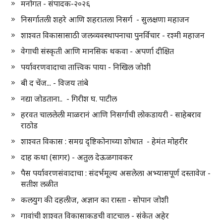
मनोगत - संपादक-२०२६
निसर्गातली शहरे आणि शहरातला निसर्ग - सुलक्षणा महाजन
शाश्वत विकासासाठी जलव्यवस्थापनाचा पुनर्विचार - रश्मी महाजन
वेगाची संस्कृती आणि मानसिक थकवा - अपर्णा दीक्षित
पर्यावरणवादाचा तात्त्विक पाया - निखिल जोशी
बी द चेंज... - विजय तांबे
नद्या जोडताना.. - गिरीश घ. पाटील
हरवत चाललेली माळरानं आणि निसर्गाची लोकडायरी - साहेबराव
राठोड
शाश्वत विकास : समग्र दृष्टिकोनाच्या शोधात - हेमंत मोहरीर
दाह कथा (सागर) - अतुल देऊळगावकर
पैस पर्यावरणसंवादाचा : संदर्भमूल्य असलेला अभ्यासपूर्ण दस्तावेज -
सतीश लळीत
कलयुग की दहलीज, अज्ञान का रास्ता - सोपान जोशी
गावांची शाश्वत विकासाकडची वाटचाल - संकेत अहेर