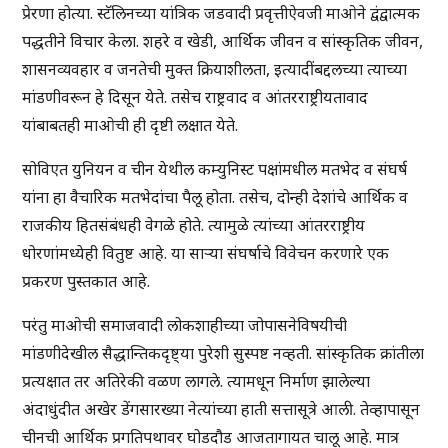
प्रेरणा होत्या. स्टॅलिनच्या यांत्रिक जडवादी प्रवृत्तीऐवजी माओने द्वंद्वात्मक
पद्धतीने विचार केला. शहरे व खेडी, आर्थिक जीवन व सांस्कृतिक जीवन,
शासनव्यवहार व जनतेची मुक्त क्रियाशीलता, इत्यादींबद्दलच्या त्याच्या
मांडणीवरून हे दिसून येते. तसेच राष्ट्रवाद व आंतरराष्ट्रीयतावाद
यांबाबतही माओची ही दृष्टी लक्षात येते.
सोविएत युनियन व चीन येथील कम्युनिस्ट पक्षांमधील मतभेद व संघर्ष
यांना हा वैचारिक मतभेदांचा पैलू होता. तसेच, दोन्ही देशांचे आर्थिक व
राजकीय हितसंबंधही वेगळे होते. त्यामुळे त्यांच्या आंतरराष्ट्रीय
धोरणांमध्येही वितुष्ट आहे. या साऱ्या संघर्षाचे विवेचन करणारे एक
प्रकरण पुस्तकात आहे.
परंतु माओची समाजवादी लोकशाहीच्या जोपासनेविषयीची
मांडणीदेखील सैद्धान्तिकदृष्ट्या पुरेशी सुस्पष्ट नव्हती. सांस्कृतिक क्रांतीला
प्रत्यक्षात तर अतिरेकी वळण लागले. त्यामधून निर्माण झालेल्या
अंदाधुंदीत अखेर डेंगसारख्या नेत्यांच्या हाती सत्तासूत्रे आली. तेव्हापासून
चीनची आर्थिक प्रगतिपथावर घोडदौड आजतागायत चालू आहे. मात्र