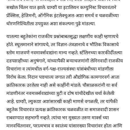
सखोल चिंतन यात झाले. ग्राम्शी या इटालियन कम्युनिस्ट विचारवंताने
प्रॅक्सिस, हेजिमनी, ऑर्गनिक इंटलेक्चुअल अशा समर्थ व चळवळीच्या
धोरणनिश्चितीला उपयुक्त अशा संकल्पना पुढे मांडल्या.
यातल्या बहुतेकांना राजकीय प्रश्नांबाबतसुद्धा लक्षणीय काही म्हणायचे
होते. स्थूलमानाने सांगायचे, तर विज्ञान-तंत्रज्ञानाचे व भौतिक विकासाचे
स्तोम माजवणे नवमार्क्सवाद्यांना मान्य नव्हते. स्टॅलिनच्या कारकीर्दीतल्या
दडपशाहीच्या अनुषंगाने, यांच्यापैकी बऱ्याचजणांनी लेनिनवादी राजकीय
विचारांना व त्यांमधील वर्ग-पक्ष-राज्यसंस्था यांसंबंधीच्या मांडणीला
विरोध केला. निदान पाश्चात्त्य जगात तरी औद्योगिक कामगारवर्ग आता
क्रांतिकारक उरलेला नाही असे काहींनी मांडले. चौसाळकरांनी या सर्व
मांडणीनंतर नवमार्क्सवाद्यांच्या त्रुटी व दोष यांचीदेखील चर्चा केलेली
आहे. ग्राम्शी, ल्युकाश अशांसारखी काही माणसे वगळली, तर यांपैकी
बहुतेक विचारवंत प्रत्यक्ष क्रांतिकारक चळवळीत वा समाजवादी शासन
राबवण्यात सहभागी नव्हते. त्यांचा भर मुख्यतः तरुण मार्क्स च्या
मानवचिंतनावर, परात्मभाव व स्वातंत्र्य यांसारख्या विचारांवर होता आणि