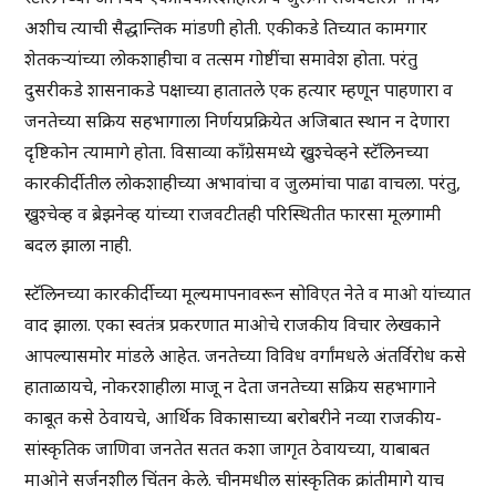
अशीच त्याची सैद्धान्तिक मांडणी होती. एकीकडे तिच्यात कामगार
शेतकऱ्यांच्या लोकशाहीचा व तत्सम गोष्टींचा समावेश होता. परंतु
दुसरीकडे शासनाकडे पक्षाच्या हातातले एक हत्यार म्हणून पाहणारा व
जनतेच्या सक्रिय सहभागाला निर्णयप्रक्रियेत अजिबात स्थान न देणारा
दृष्टिकोन त्यामागे होता. विसाव्या काँग्रेसमध्ये ख्रुश्चेव्हने स्टॅलिनच्या
कारकीर्दीतील लोकशाहीच्या अभावांचा व जुलमांचा पाढा वाचला. परंतु,
ख्रुश्चेव्ह व ब्रेझनेव्ह यांच्या राजवटीतही परिस्थितीत फारसा मूलगामी
बदल झाला नाही.
स्टॅलिनच्या कारकीर्दीच्या मूल्यमापनावरून सोविएत नेते व माओ यांच्यात
वाद झाला. एका स्वतंत्र प्रकरणात माओचे राजकीय विचार लेखकाने
आपल्यासमोर मांडले आहेत. जनतेच्या विविध वर्गांमधले अंतर्विरोध कसे
हाताळायचे, नोकरशाहीला माजू न देता जनतेच्या सक्रिय सहभागाने
काबूत कसे ठेवायचे, आर्थिक विकासाच्या बरोबरीने नव्या राजकीय-
सांस्कृतिक जाणिवा जनतेत सतत कशा जागृत ठेवायच्या, याबाबत
माओने सर्जनशील चिंतन केले. चीनमधील सांस्कृतिक क्रांतीमागे याच