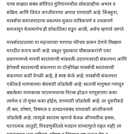
याचा साक्षात संबंध सोविएत युनियनमधील लोकशाहीचा अभाव व
सक्रिय आणि जिवंत जनजीवनाचा अभाव यांच्याशी आहे. किंबहुना,
मार्क्सचा समाजवादाचा प्रकल्पच मुळात यांत्रिकपणे व उथळपणे
समजावून घेतल्यानेच ही शोकांतिका घडून आली, असेच म्हणावे लागते.
मार्क्सवादातल्या या महत्त्वाच्या भागाचा परिचय करून देणारे लिखाण
मराठीत फारच कमी आहे. प्रस्तुत पुस्तकात चौसाळकरांनी एका
प्रकरणामध्ये मानवी स्वातंत्र्याची भांडवली-उदारमतवादी संकल्पना आणि
हेगेलची स्वातंत्र्याची संकल्पना या दोन्हीपेक्षा मार्क्सची स्वातंत्र्याची
संकल्पना कशी वेगळी आहे, हे स्पष्ट केले आहे. मार्क्सची संकल्पना
एकीकडे माणसाच्या श्रेयसशी जोडलेली आहे; स्वतःची मानुषता गमावून
बसलेल्या माणसाला परात्मभावाचा निरास होऊन माणूसपणा कसा
लाभेल व तो मुक्त कसा होईल, याच्याशी जोडलेली आहे; तर दुसरीकडे
ती श्रम, शोषण, विषमता व उत्पादनसंबंध यांच्याशी आंतरिकपणे
जोडलेली आहे. त्यामुळे स्वातंत्र्य म्हणजे केवळ औपचारिक हक्क,
घटनात्मक तरतुदी, निवडणुकीतले मतदान यांच्यापुरते राहत नाही; तर