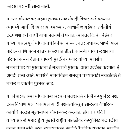
फारसा यशस्वी झाला नाही.
यानंतर चौसाळकर महाराष्ट्रातल्या मार्क्सवादी विचारांकडे वळतात.
त्यामध्ये आधी दिनकरराव जवळकर, आचार्य जावडेकर, तर्कतीर्थ
लक्ष्मणशास्त्री जोशी यांचा परामर्श ते घेतात. त्यानंतर दि. के. बेडेकर
यांच्या महत्त्वपूर्ण योगदानाचे विवेचन करून, नंतर प्रभाकर पाध्ये, शरद
पाटील आणि एका स्वतंत्र प्रकरणात डी.डी. कोसंबी यांच्या लेखनाचा
परिचय करून देतात. यामध्ये मुरलीधर पवार यांच्या मार्क्सचा
मानवविचार या पुस्तकाचा ते महत्त्वाचे पुस्तक, असा उल्लेख करतात, हे
अगदी रास्त आहे. मार्क्सचे मानवचिंतन समजून घेण्यासाठी मराठीतले ते
चांगले व एकमेव पुस्तक आहे.
या विचारवंतांच्या योगदानाबरोबरच महाराष्ट्रातले दोन्ही कम्युनिस्ट पक्ष,
लाल निशाण पक्ष, शेकापक्ष आदी पक्षनेत्यांकडून झालेल्या वैचारिक
कार्याचे परखड मूल्यमापन चौसाळकर करतात. डांगे व रणदिवे
यांच्यासारखे महाराष्ट्रीय पुढारी राष्ट्रीय पातळीवर कम्युनिस्ट चळवळीचे
नेतृत्व करत होते. परंतु, त्यांच्याकडून झालेले वैचारिक योगदान मराठीत