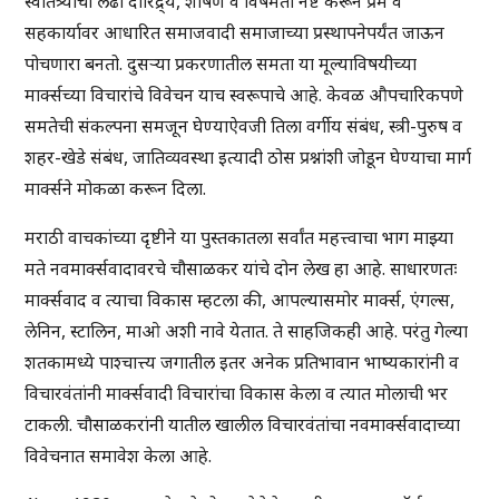
स्वातंत्र्याचा लढा दारिद्र्य, शोषण व विषमता नष्ट करून प्रेम व
सहकार्यावर आधारित समाजवादी समाजाच्या प्रस्थापनेपर्यंत जाऊन
पोचणारा बनतो. दुसऱ्या प्रकरणातील समता या मूल्याविषयीच्या
मार्क्सच्या विचारांचे विवेचन याच स्वरूपाचे आहे. केवळ औपचारिकपणे
समतेची संकल्पना समजून घेण्याऐवजी तिला वर्गीय संबंध, स्त्री-पुरुष व
शहर-खेडे संबंध, जातिव्यवस्था इत्यादी ठोस प्रश्नांशी जोडून घेण्याचा मार्ग
मार्क्सने मोकळा करून दिला.
मराठी वाचकांच्या दृष्टीने या पुस्तकातला सर्वांत महत्त्वाचा भाग माझ्या
मते नवमार्क्सवादावरचे चौसाळकर यांचे दोन लेख हा आहे. साधारणतः
मार्क्सवाद व त्याचा विकास म्हटला की, आपल्यासमोर मार्क्स, एंगल्स,
लेनिन, स्टालिन, माओ अशी नावे येतात. ते साहजिकही आहे. परंतु गेल्या
शतकामध्ये पाश्चात्त्य जगातील इतर अनेक प्रतिभावान भाष्यकारांनी व
विचारवंतांनी मार्क्सवादी विचारांचा विकास केला व त्यात मोलाची भर
टाकली. चौसाळकरांनी यातील खालील विचारवंतांचा नवमार्क्सवादाच्या
विवेचनात समावेश केला आहे.