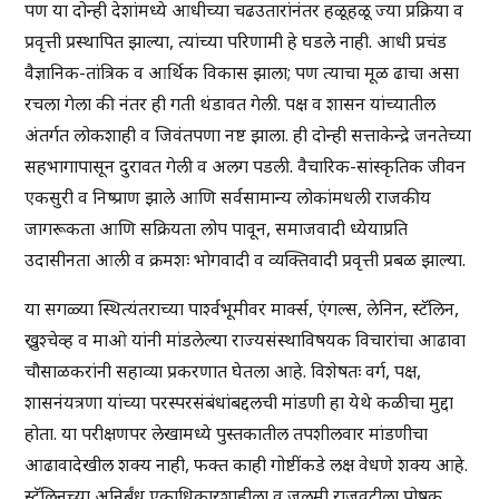
पण या दोन्ही देशांमध्ये आधीच्या चढउतारांनंतर हळूहळू ज्या प्रक्रिया व
प्रवृत्ती प्रस्थापित झाल्या, त्यांच्या परिणामी हे घडले नाही. आधी प्रचंड
वैज्ञानिक-तांत्रिक व आर्थिक विकास झाला; पण त्याचा मूळ ढाचा असा
रचला गेला की नंतर ही गती थंडावत गेली. पक्ष व शासन यांच्यातील
अंतर्गत लोकशाही व जिवंतपणा नष्ट झाला. ही दोन्ही सत्ताकेन्द्रे जनतेच्या
सहभागापासून दुरावत गेली व अलग पडली. वैचारिक-सांस्कृतिक जीवन
एकसुरी व निष्प्राण झाले आणि सर्वसामान्य लोकांमधली राजकीय
जागरूकता आणि सक्रियता लोप पावून, समाजवादी ध्येयाप्रति
उदासीनता आली व क्रमशः भोगवादी व व्यक्तिवादी प्रवृत्ती प्रबळ झाल्या.
या सगळ्या स्थित्यंतराच्या पार्श्वभूमीवर मार्क्स, एंगल्स, लेनिन, स्टॅलिन,
ख्रुश्चेव्ह व माओ यांनी मांडलेल्या राज्यसंस्थाविषयक विचारांचा आढावा
चौसाळकरांनी सहाव्या प्रकरणात घेतला आहे. विशेषतः वर्ग, पक्ष,
शासनंयत्रणा यांच्या परस्परसंबंधांबद्दलची मांडणी हा येथे कळीचा मुद्दा
होता. या परीक्षणपर लेखामध्ये पुस्तकातील तपशीलवार मांडणीचा
आढावादेखील शक्य नाही, फक्त काही गोष्टींकडे लक्ष वेधणे शक्य आहे.
स्टॅलिनच्या अनिर्बंध एकाधिकारशाहीला व जुलमी राजवटीला पोषक