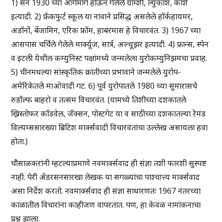
1) सन 1930 च्या आगेमागे होऊन गेलेले ग्राम्शी, ल्युकाश, कॉर्श
इत्यादी. 2) फ्रँकफुर्ट स्कूल या नावाने प्रसिद्ध असलेले हॉर्कहायमर,
अडॉनों, बेंजामिन, एरिक फ्रॉम, हाबरमास हे विचारवंत. 3) 1967 च्या
आसपास चर्चिले गेलेले मार्क्यूज, सार्त्र, अल्थूझर इत्यादी. 4) फ्रान्स, स्पेन
व इटली येथील कम्युनिस्ट पक्षांमध्ये जन्मलेला युरोकम्युनिझमचा प्रवाह.
5) चीनमधल्या सांस्कृतिक क्रांतीच्या प्रभावाने जन्मलेले युरोप-
अमेरिकेतले माओवादी गट. 6) पूर्व युरोपातले 1980 च्या सुमारासचे
रुडॉल्फ बाहरो व तत्सम विचारवंत. (यामध्ये तिशीच्या दशकातले
ख्रिस्तोफर कॉडवेल, जॅक्सन, पोस्टगेट या व साठीच्या दशकातल्या रेमंड
विल्यम्ससारख्या ब्रिटिश मार्क्सवादी विचारवंतांचा उल्लेख असायला हवा
होता.)
चौसाळकरांनी म्हटल्याप्रमाणे नवमार्क्सवाद ही संज्ञा तशी फारशी सुस्पष्ट
नाही. पेरी अँडरसनसारखा लेखक या सगळ्यांचा पाश्चात्त्य मार्क्सवाद
असा निर्देश करतो. नवमार्क्सवाद ही संज्ञा साधारणतः 1967 नंतरच्या
काळातील विचारांना काहीजण वापरतात. पण, हा केवळ नामांकनाचा
प्रश्न झाला.