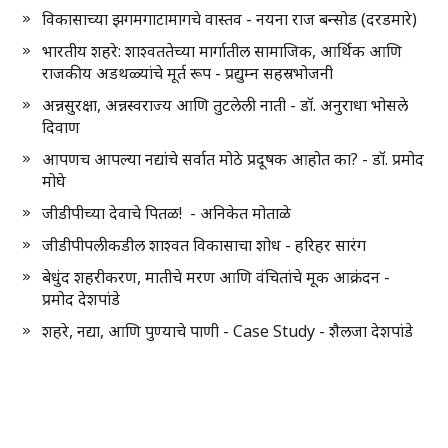
विकासाच्या झगमगाटामागचे वास्तव - नयना राज बन्सोड (दरडमारे)
भारतीय शहरे: शाश्वततेच्या मार्गातील सामाजिक, आर्थिक आणि
राजकीय अडथळ्यांचे मूर्त रूप - प्रद्युम्न सहस्रभोजनी
अन्नसुरक्षा, अन्नस्वराज्य आणि तुटलेली नाती - डॉ. अनुराधा भोसले
दिवाण
आपणच आपल्या नद्यांचे सर्वात मोठे प्रदूषक आहोत का? - डॉ. प्रमोद
मोघे
जीडीपीच्या देवाचे पितळ! - अनिकेत मोताळे
जीडीपीपलीकडील शाश्वत विकासाचा शोध - हरिहर सारंग
बेधुंद शहरीकरण, मातीचे मरण आणि वंचितांचे मूक आक्रंदन -
प्रमोद देशपांडे
शहरे, नद्या, आणि पुण्याचे पाणी - Case Study - शैलजा देशपांडे