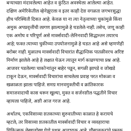
बऱ्याचशा मंदावलेल्या आहेत व कुंठित अवस्थेला आलेल्या आहेत.
दक्षिण अमेरिकेतील व्हेनेझुएला व इतर काही देश वगळता जगभरसुद्धा
हीच परिस्थिती दिसत आहे. केवळ या ना त्या नेतृत्वाच्या चुकांमुळे किंवा
अमुक अपप्रवृत्तींची लागण झाल्यामुळे हे घडलेले नाही. तसेच, जणू काही
एक अमोघ व परिपूर्ण असे मार्क्सवादी-लेनिनवादी सिद्धान्तन तयारच
आहे; फक्त त्याच्या चुकीच्या उपयोजनामुळे हे घडत आहे असे म्हणणेही
बरोबर नाही. मुळातच मार्क्सवादी विचारांत सैद्धान्तिक पातळीवरच अरिष्ट
निर्माण झालेले आहे हे लक्षात घेऊन त्यातून मार्ग काढण्याचा प्रश्न आहे.
आजवर पडलेल्या चाकोऱ्यांतून बाहेर पडून, सगळी झापडे व जोखडे
टाकून देऊन, मार्क्सवादी विचारांचा साचलेला प्रवाह परत मोकळा व
खळाळता झाला पाहिजे. समग्र मानवमुक्तीची व क्रांतिकारक
समाजवादाची कास धरून खुल्या, मुक्त व सर्जनशील पद्धतीने विचार
व्हायला पाहिजे, अशी आज गरज आहे.
अर्थातच, एकविसाव्या शतकाच्या सुरुवातीच्या काळात हे करायचे
म्हटले, तर विसाव्या शतकातील मार्क्सवादी विचार व व्यवहाराचा
चिकित्सक लेखाजोखा घेणे प्रथम आवश्यक आहे. चौसाळकरांचे पुस्तक