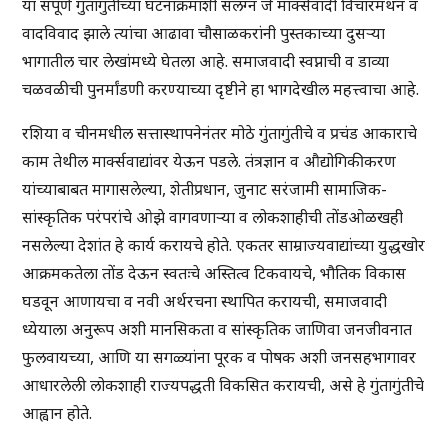
या संपूर्ण गुंतागुंतीच्या घटनाक्रमाशी संलग्न जे मार्क्सवादी विचारमंथन व
वादविवाद झाले त्यांचा आढावा चौसाळकरांनी पुस्तकाच्या दुसऱ्या
भागातील चार लेखांमध्ये घेतला आहे. समाजवादी स्वप्नाची व डाव्या
चळवळीची पुनर्मांडणी करण्याच्या दृष्टीने हा भागदेखील महत्त्वाचा आहे.
रशिया व चीनमधील सत्तास्थापनेनंतर मोठे गुंतागुंतीचे व प्रचंड आकाराचे
काम तेथील मार्क्सवाद्यांवर येऊन पडले. तंत्रज्ञान व औद्योगिकीकरण
यांच्याबाबत मागासलेल्या, शेतीप्रधान, जुनाट सरंजामी सामाजिक-
सांस्कृतिक परंपरांचे ओझे वागवणाऱ्या व लोकशाहीची तोंडओळखही
नसलेल्या देशांत हे कार्य करायचे होते. एकतर साम्राज्यवाद्यांच्या युद्धखोर
आक्रमकतेला तोंड देऊन स्वतःचे अस्तित्व टिकवायचे, भौतिक विकास
घडवून आणायचा व नवी अर्थरचना स्थापित करायची, समाजवादी
ध्येयाला अनुरूप अशी मानसिकता व सांस्कृतिक जाणिवा जनजीवनात
फुलवायच्या, आणि या सगळ्यांना पूरक व पोषक अशी जनसहभागावर
आधारलेली लोकशाही राज्यपद्धती विकसित करायची, असे हे गुंतागुंतीचे
आह्वान होते.