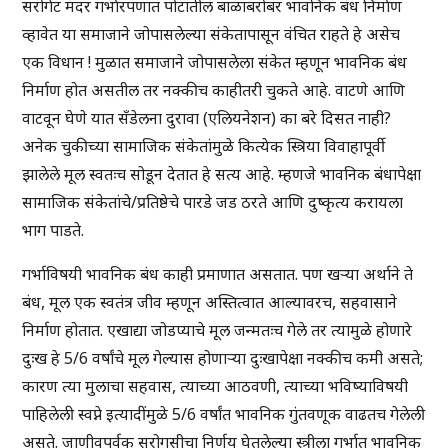
सरोगेट मदर गर्भारपणात पोटातील बाळाबरोबर भावनिक बंध निर्माण
व्हावेत या समाजाने जोपासलेल्या संकेतापासून वंचित राहते हे असेच
एक विधान ! मुळात समाजाने जोपासलेला संकेत म्हणून भावनिक बंध
निर्माण होत असतील तर नक्कीच काहीतरी चुकते आहे. वाटणे आणि
वाटवून घेणे यात सँडेलना दुरावा (एलियनेशन) का बरे दिसत नाही?
अनेक चुकीच्या सामाजिक संकेतांमुळे कित्येक स्त्रिया विवाहापूर्वी
झालेले मूल स्वतःच सोडून देतात हे सत्य आहे. म्हणजे भावनिक बंधापेक्षा
सामाजिक संकेतांचे/प्रतिष्ठेचे पारडे जड ठरते आणि दुष्कृत्य करायला
भाग पाडते.
गर्भाविषयी भावनिक बंध काही प्रमाणात असतात. पण खऱ्या अर्थाने ते
बंध, मूल एक स्वतंत्र जीव म्हणून अस्तित्वात आल्यावरच, सहवासाने
निर्माण होतात. एखाद्या जोडप्याचे मूल जन्मतःच गेले तर त्यामुळे होणारे
दुःख हे 5/6 वर्षांचे मूल गेल्यास होणाऱ्या दुःखापेक्षा नक्कीच कमी असते;
कारण त्या मुलाचा सहवास, त्याच्या आठवणी, त्याच्या भविष्याविषयी
पाहिलेली स्वप्ने इत्यादींमुळे 5/6 वर्षांत भावनिक गुंतवणूक वाढतच गेलेली
असते. जाणीवपूर्वक सरोगसीचा निर्णय घेतलेल्या स्त्रीला गर्भात भावनिक