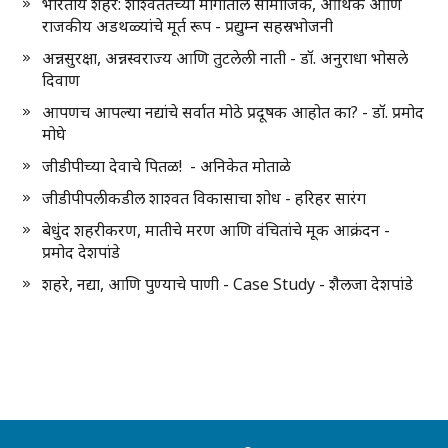
भारतीय शहरे: शाश्वततेच्या मार्गातील सामाजिक, आर्थिक आणि
राजकीय अडथळ्यांचे मूर्त रूप - प्रद्युम्न सहस्रभोजनी
अन्नसुरक्षा, अन्नस्वराज्य आणि तुटलेली नाती - डॉ. अनुराधा भोसले
दिवाण
आपणच आपल्या नद्यांचे सर्वात मोठे प्रदूषक आहोत का? - डॉ. प्रमोद
मोघे
जीडीपीच्या देवाचे पितळ! - अनिकेत मोताळे
जीडीपीपलीकडील शाश्वत विकासाचा शोध - हरिहर सारंग
बेधुंद शहरीकरण, मातीचे मरण आणि वंचितांचे मूक आक्रंदन -
प्रमोद देशपांडे
शहरे, नद्या, आणि पुण्याचे पाणी - Case Study - शैलजा देशपांडे