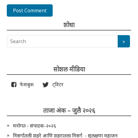
शोधा
सोशल मीडिया
फेसबुक
ट्विटर
ताजा अंक – जुलै २०२६
मनोगत - संपादक-२०२६
निसर्गातली शहरे आणि शहरातला निसर्ग - सुलक्षणा महाजन