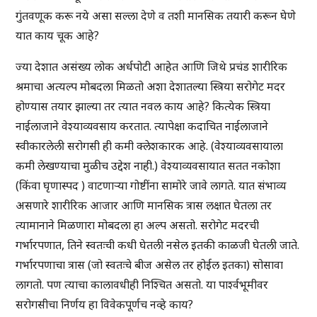
गुंतवणूक करू नये असा सल्ला देणे व तशी मानसिक तयारी करून घेणे
यात काय चूक आहे?
ज्या देशात असंख्य लोक अर्धपोटी आहेत आणि जिथे प्रचंड शारीरिक
श्रमाचा अत्यल्प मोबदला मिळतो अशा देशातल्या स्त्रिया सरोगेट मदर
होण्यास तयार झाल्या तर त्यात नवल काय आहे? कित्येक स्त्रिया
नाईलाजाने वेश्याव्यवसाय करतात. त्यापेक्षा कदाचित नाईलाजाने
स्वीकारलेली सरोगसी ही कमी क्लेशकारक आहे. (वेश्याव्यवसायाला
कमी लेखण्याचा मुळीच उद्देश नाही.) वेश्याव्यवसायात सतत नकोशा
(किंवा घृणास्पद ) वाटणाऱ्या गोष्टींना सामोरे जावे लागते. यात संभाव्य
असणारे शारीरिक आजार आणि मानसिक त्रास लक्षात घेतला तर
त्यामानाने मिळणारा मोबदला हा अल्प असतो. सरोगेट मदरची
गर्भारपणात, तिने स्वतःची कधी घेतली नसेल इतकी काळजी घेतली जाते.
गर्भारपणाचा त्रास (जो स्वतःचे बीज असेल तर होईल इतका) सोसावा
लागतो. पण त्याचा कालावधीही निश्चित असतो. या पार्श्वभूमीवर
सरोगसीचा निर्णय हा विवेकपूर्णच नव्हे काय?