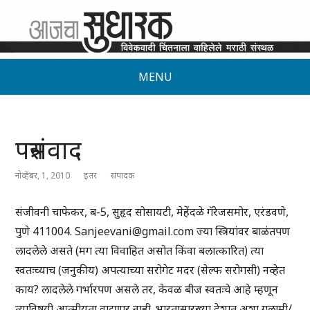
MENU
पत्रसंवाद
नोव्हेंबर, 1, 2010
इतर
संपादक
संजीवनी चाफेकर, ब-5, सुहृद सोसायटी, मेहेंदळे गॅरेजसमोर, एरंडवणे,
पुणे 411004. Sanjeevani@gmail.com ज्या स्त्रियांवर बाळंतपण
लादलेले असते (मग त्या विवाहित असोत किंवा बलात्कारित) त्या
स्वतःच्याच (जनुकीय) अपत्याच्या सरोगेट मदर (सेल्फ सरोगसी) नव्हेत
काय? लादलेले गर्भारपण असले तर, केवळ बीज स्वतःचे आहे म्हणून
त्याविषयी आत्मीयता वाटणार नाही. भारतासारख्या देशात अशा गुलामी/