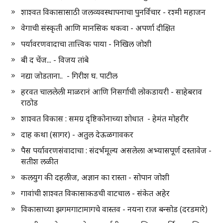
शाश्वत विकासासाठी जलव्यवस्थापनाचा पुनर्विचार - रश्मी महाजन
वेगाची संस्कृती आणि मानसिक थकवा - अपर्णा दीक्षित
पर्यावरणवादाचा तात्त्विक पाया - निखिल जोशी
बी द चेंज... - विजय तांबे
नद्या जोडताना.. - गिरीश घ. पाटील
हरवत चाललेली माळरानं आणि निसर्गाची लोकडायरी - साहेबराव
राठोड
शाश्वत विकास : समग्र दृष्टिकोनाच्या शोधात - हेमंत मोहरीर
दाह कथा (सागर) - अतुल देऊळगावकर
पैस पर्यावरणसंवादाचा : संदर्भमूल्य असलेला अभ्यासपूर्ण दस्तावेज -
सतीश लळीत
कलयुग की दहलीज, अज्ञान का रास्ता - सोपान जोशी
गावांची शाश्वत विकासाकडची वाटचाल - संकेत अहेर
विकासाच्या झगमगाटामागचे वास्तव - नयना राज बन्सोड (दरडमारे)