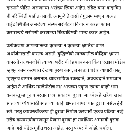
दास्याने पीडित असणाऱ्या असंख्य स्त्रिया आहेत. सँडेल यांना कदाचित
ही परिस्थिती माहीत नसावी. त्यामुळे ते दासी / गुलाम म्हणून अत्यंत
वाईट स्थितीत असलेल्या सेल्फ सरोगेटचा विचार न करता फक्त
करारान्वये सरोगसी करणाऱ्या स्त्रियांविषयी भाष्य करत आहेत.
प्रत्येकजण आपल्यातल्या कुठल्या न कुठल्या क्षमतेचा वापर
अर्थार्जनासाठी करतच असतो. बुद्धिजीवी त्याच्यातील बौद्धिक क्षमता
वापरतो तर श्रमजीवी त्याच्या शरीराची ! हमाल काय किंवा एखादा मॉडेल
म्हणून काम करणारा देखणा पुरुष काय, ते स्वतःचे शरीर व्यापारी वस्तू
म्हणूनच वापरत असतात. व्यावसायिक रक्तदाते, अवयवदाते समाजात
आहेत ते आर्थिक गरजेपोटीच ना? आपल्या एकूण ‘स्व’चा काही भाग
क्रयवस्तू म्हणून वापरताना एक प्रकारचा दुरावा जाणवेल हे खरेच. खास
स्वतःच्या ध्येयासाठी स्वतःच्या काही क्षमता वापरण्यात दुरावा नसेल हेही
खरे. परंतु क्रयवस्त्वीकरण ही दुरावा निर्माण करणारी एकच प्रक्रिया नव्हे.
तसेच क्रयवस्त्वीकरणातून येणारा दुरावा हा सर्वाधिक अमानवी दुरावा
आहे असे सँडेल गृहीत धरत आहेत. परंतु परंपरांचे ओझे, धर्माज्ञा,