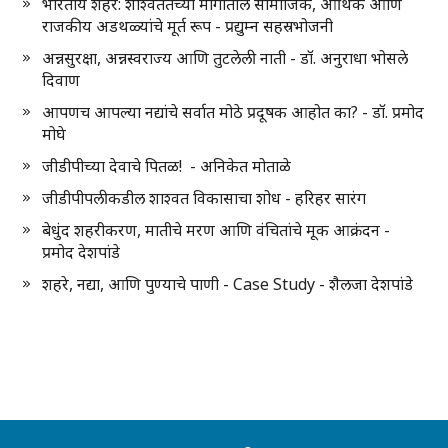
भारतीय शहरे: शाश्वततेच्या मार्गातील सामाजिक, आर्थिक आणि
राजकीय अडथळ्यांचे मूर्त रूप - प्रद्युम्न सहस्रभोजनी
अन्नसुरक्षा, अन्नस्वराज्य आणि तुटलेली नाती - डॉ. अनुराधा भोसले
दिवाण
आपणच आपल्या नद्यांचे सर्वात मोठे प्रदूषक आहोत का? - डॉ. प्रमोद
मोघे
जीडीपीच्या देवाचे पितळ! - अनिकेत मोताळे
जीडीपीपलीकडील शाश्वत विकासाचा शोध - हरिहर सारंग
बेधुंद शहरीकरण, मातीचे मरण आणि वंचितांचे मूक आक्रंदन -
प्रमोद देशपांडे
शहरे, नद्या, आणि पुण्याचे पाणी - Case Study - शैलजा देशपांडे