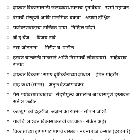
शाश्वत विकासासाठी जलव्यवस्थापनाचा पुनर्विचार - रश्मी महाजन
वेगाची संस्कृती आणि मानसिक थकवा - अपर्णा दीक्षित
पर्यावरणवादाचा तात्त्विक पाया - निखिल जोशी
बी द चेंज... - विजय तांबे
नद्या जोडताना.. - गिरीश घ. पाटील
हरवत चाललेली माळरानं आणि निसर्गाची लोकडायरी - साहेबराव
राठोड
शाश्वत विकास : समग्र दृष्टिकोनाच्या शोधात - हेमंत मोहरीर
दाह कथा (सागर) - अतुल देऊळगावकर
पैस पर्यावरणसंवादाचा : संदर्भमूल्य असलेला अभ्यासपूर्ण दस्तावेज -
सतीश लळीत
कलयुग की दहलीज, अज्ञान का रास्ता - सोपान जोशी
गावांची शाश्वत विकासाकडची वाटचाल - संकेत अहेर
विकासाच्या झगमगाटामागचे वास्तव - नयना राज बन्सोड (दरडमारे)