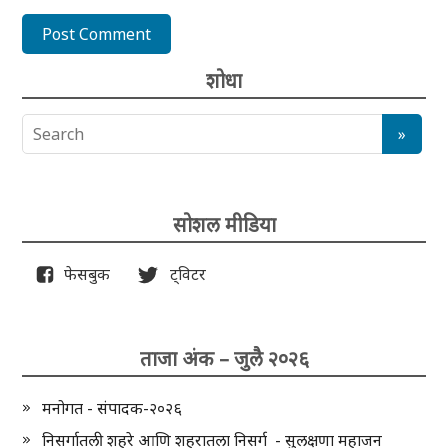
शोधा
सोशल मीडिया
फेसबुक
ट्विटर
ताजा अंक – जुलै २०२६
मनोगत - संपादक-२०२६
निसर्गातली शहरे आणि शहरातला निसर्ग - सुलक्षणा महाजन