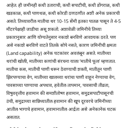
आहेत. ही जमीनही कधी उताराची, कधी सपाटीची, कधी डोंगराळ, कधी
खडकाळ, कधी पाणथळ, कधी कोरडी ठणठणीत अशी अनेक प्रकारची
असते. तिच्यावरील मातीचा थर 10-15 सेंमी इतका पातळ पासून ते 4-5
मीटरपेक्षाही जाडीचा असू शकतो. अशावेळी जमिनीचे तिच्या
प्रकारानुसार आणि योग्यतेनुसार नकाशे बनविणे आवश्यक ठरते. पण
असे नकाशे बनविणे वाटते तितके सोपे नसते, कारण जमिनीची क्षमता
(Land capability) अनेक घटकांवर अवलंबून असते. मातीच्या
थरांची खोली, मातीच्या कणांची संरचना याला ‘मातीचे फूल’ म्हणतात.
मातीचा कस, मातीची पाणी धरून ठेवण्याची शक्ती, मातीतून पाणी
झिरपण्याचा वेग, मातीच्या खालच्या थरांचा पाणी वाहून नेण्याचा वेग,
पावसाच्या पाण्याचा अपधाव, हवेतील तापमान, पावसाची तीव्रता,
विषुववृत्तीय हवामान की समशीतोष्ण हवामान, समुद्रसपाटीपासूनची
उंची, समुद्राच्या सान्निध्यातील हवामान की खूप दूरवरचे जमिनीच्या
आतील भागाचे हवामान, हवामानातील आर्द्रता असे अनेकानेक घटक
असतात.