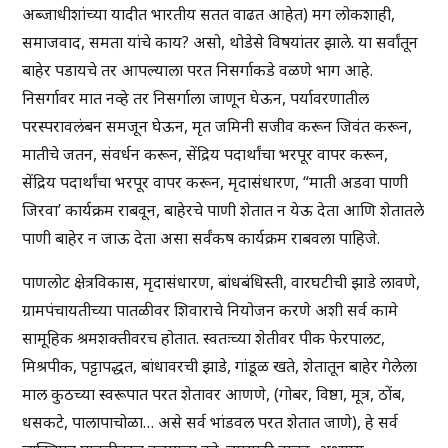
अब्जाधीशांच्या यादीत भारतीय सतत वाढत आहेत) मग लोकशाही,
समाजवाद, समता यांचे काय? असो, थोडेसे विषयांतर झाले. या सर्वांतून
बाहेर पडायचे तर आपल्याला परत निसर्गाकडे वळणे भाग आहे.
निसर्गावर मात नव्हे तर निसर्गाला जाणून घेऊन, पर्यावरणातील
परस्परावलंबन समजून घेऊन, मृत जमिनी सजीव करून जिवंत करून,
मातीचे जतन, संवर्धन करून, सेंद्रिय पदार्थांचा भरपूर वापर करून,
सेंद्रिय पदार्थांचा भरपूर वापर करून, मृदासंधारण, “माती अडवा पाणी
जिरवा’ कार्यक्रम राबवून, बाहेरचे पाणी शेतात न येऊ देता आणि शेतातले
पाणी बाहेर न जाऊ देता असा सर्वंकष कार्यक्रम राबवला पाहिजे.
पाणलोट क्षेत्रविकास, मृदासंधारण, बांधबंधिस्ती, वारघटीची झाडे लावणे,
ग्रामपंचायतीच्या पातळीवर शिवाराचे नियोजन करणे अशी सर्व कामे
सामूहिक श्रमशक्तीवरच होतात. स्वतःच्या शेतीवर पीक फेरपालट,
मिश्रपीक, पट्टापद्धत, बांधावरची झाडे, गांडूळ खते, शेतातून बाहेर गेलेला
माल कुठच्या स्वरूपात परत शेतावर आणणे, (गोबर, विष्ठा, मूत्र, ठोंब,
धसकटे, पालापाचोळा… असे सर्व भांडवल परत शेतात जाणे), हे सर्व