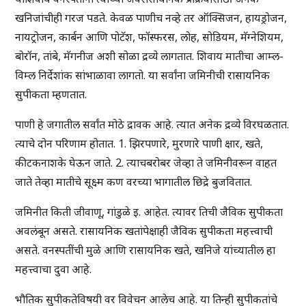
खनिजांचीही गरज पडते. केवळ पाणीच नव्हे तर ऑक्सिजन, हायड्रोजन,
नायट्रोजन, कार्बन आणि पोटॅश, फॉस्फरस, लोह, सोडियम, मॅग्नेशियम,
बोरॉन, तांबे, मॅगनीज अशी सोळा द्रव्ये लागतात. शिवाय मातीचा आम्ल-
विम्ल निर्देशांक सांभाळावा लागतो. या सर्वांना जमिनीची रासायनिक
सुपीकता म्हणतात.
पाणी हे जगातील सर्वांत मोठे द्रावक आहे. त्यात अनेक द्रव्ये विरघळतात.
त्याचे दोन परिणाम होतात. 1. झिरपणारे, मुरणारे पाणी क्षार, खते,
कीटकनाशके घेऊन जाते. 2. त्याचबरोबर जेव्हा ते जमिनीवरून वाहत
जाते तेव्हा मातीचे सूक्ष्म कण वरच्या भागातील छिद्रे बुजवितात.
जमिनीत किती जीवाणू, गांडुळे इ. आहेत. त्यावर तिची जैविक सुपीकता
अवलंबून असते. रासायनिक खतांपेक्षाही जैविक सुपीकता महत्त्वाची
असते. वनस्पतींची मुळे आणि रासायनिक खते, खनिजे यांच्यातील हा
महत्त्वाचा दुवा आहे.
भौतिक सुपीकतेविषयी वर विवेचन आलेच आहे. या तिन्ही सुपीकतांचे