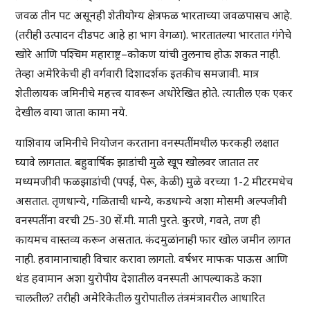
जवळ तीन पट असूनही शेतीयोग्य क्षेत्रफळ भारताच्या जवळपासच आहे.
(तरीही उत्पादन दीडपट आहे हा भाग वेगळा). भारतातल्या भारतात गंगेचे
खोरे आणि पश्चिम महाराष्ट्र–कोकण यांची तुलनाच होऊ शकत नाही.
तेव्हा अमेरिकेची ही वर्गवारी दिशादर्शक इतकीच समजावी. मात्र
शेतीलायक जमिनीचे महत्त्व यावरून अधोरेखित होते. त्यातील एक एकर
देखील वाया जाता कामा नये.
याशिवाय जमिनीचे नियोजन करताना वनस्पतींमधील फरकही लक्षात
घ्यावे लागतात. बहुवार्षिक झाडांची मुळे खूप खोलवर जातात तर
मध्यमजीवी फळझाडांची (पपई, पेरू, केळी) मुळे वरच्या 1-2 मीटरमधेच
असतात. तृणधान्ये, गळिताची धान्ये, कडधान्ये अशा मोसमी अल्पजीवी
वनस्पतींना वरची 25-30 सें.मी. माती पुरते. कुरणे, गवते, तण ही
कायमच वास्तव्य करून असतात. कंदमुळांनाही फार खोल जमीन लागत
नाही. हवामानाचाही विचार करावा लागतो. वर्षभर माफक पाऊस आणि
थंड हवामान अशा युरोपीय देशातील वनस्पती आपल्याकडे कशा
चालतील? तरीही अमेरिकेतील युरोपातील तंत्रमंत्रावरील आधारित