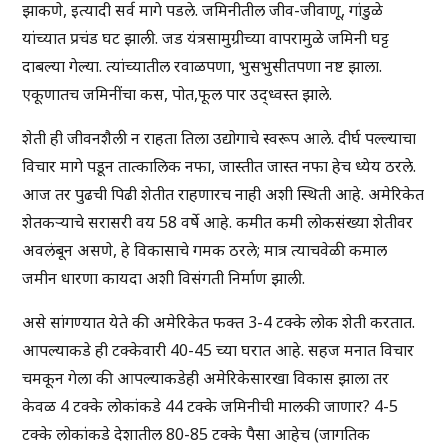
झाकणे, इत्यादी सर्व मागे पडले. जमिनीतील जीव-जीवाणू, गांडुळे
यांच्यात प्रचंड घट झाली. जड यंत्रसामुग्रीच्या वापरामुळे जमिनी घट्ट
दाबल्या गेल्या. त्यांच्यातील रवाळपणा, भुसभुसीतपणा नष्ट झाला.
एकूणातच जमिनींचा कस, पोत,फूल पार उद्ध्वस्त झाले.
शेती ही जीवनशैली न राहता तिला उद्योगाचे स्वरूप आले. दीर्घ पल्ल्याचा
विचार मागे पडून तात्कालिक नफा, जास्तीत जास्त नफा हेच ध्येय ठरले.
आज तर पुढची पिढी शेतीत राहणारच नाही अशी स्थिती आहे. अमेरिकेत
शेतकऱ्याचे सरासरी वय 58 वर्षे आहे. कमीत कमी लोकसंख्या शेतीवर
अवलंबून असणे, हे विकासाचे गमक ठरले; मात्र त्याचवेळी कमाल
जमीन धारणा कायदा अशी विसंगती निर्माण झाली.
असे सांगण्यात येते की अमेरिकेत फक्त 3-4 टक्के लोक शेती करतात.
आपल्याकडे ही टक्केवारी 40-45 च्या घरात आहे. सहज मनात विचार
चमकून गेला की आपल्याकडेही अमेरिकेसारखा विकास झाला तर
केवळ 4 टक्के लोकांकडे 44 टक्के जमिनीची मालकी जाणार? 4-5
टक्के लोकांकडे देशातील 80-85 टक्के पैसा आहेच (जागतिक