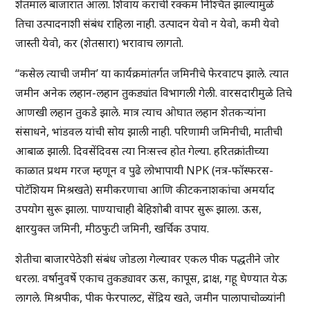
शेतमाल बाजारात आला. शिवाय कराची रक्कम निश्चित झाल्यामुळे
तिचा उत्पादनाशी संबंध राहिला नाही. उत्पादन येवो न येवो, कमी येवो
जास्ती येवो, कर (शेतसारा) भरावाच लागतो.
“कसेल त्याची जमीन’ या कार्यक्रमांतर्गत जमिनीचे फेरवाटप झाले. त्यात
जमीन अनेक लहान-लहान तुकड्यांत विभागली गेली. वारसदारीमुळे तिचे
आणखी लहान तुकडे झाले. मात्र त्याच ओघात लहान शेतकऱ्यांना
संसाधने, भांडवल यांची सोय झाली नाही. परिणामी जमिनीची, मातीची
आबाळ झाली. दिवसेंदिवस त्या निःसत्त्व होत गेल्या. हरितक्रांतीच्या
काळात प्रथम गरज म्हणून व पुढे लोभापायी NPK (नत्र-फॉस्फरस-
पोटॅशियम मिश्रखते) समीकरणाचा आणि कीटकनाशकांचा अमर्याद
उपयोग सुरू झाला. पाण्याचाही बेहिशोबी वापर सुरू झाला. ऊस,
क्षारयुक्त जमिनी, मीठफुटी जमिनी, खर्चिक उपाय.
शेतीचा बाजारपेठेशी संबंध जोडला गेल्यावर एकल पीक पद्धतीने जोर
धरला. वर्षानुवर्षे एकाच तुकड्यावर ऊस, कापूस, द्राक्ष, गहू घेण्यात येऊ
लागले. मिश्रपीक, पीक फेरपालट, सेंद्रिय खते, जमीन पालापाचोळ्यांनी