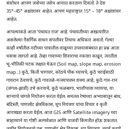
संशोधन आपण जसेच्या तसेच आयात करताना दिसतो. ते देश
35°-45° अक्षांशावर आहेत. आपण महाराष्ट्रात 15° – 18° अक्षांशांवर
आहेत.
आपल्याकडे आता ‘पंचायत राज’ आहे. पंचायतीच्या अखत्यारित
असलेल्या नैसर्गिक साधन संपत्तीवर तिचाच अधिकार असतो. गेल्या
काही वर्षांतील नदीच्या पात्रातील वाळूच्या उपश्यासंबंधात हा प्रश्न आता
धसास लागतो आहे. तेव्हा गावाच्या शिवाराचा नकाशा काढून, त्यातील
भू-भौतिकी घटक लक्षात घेऊन (Soil map, slope map, erosion
map…) कुठे, किती भागावर, कोठचे पीक घ्यायचे, कुठे चराईसाठी
गायरान ठेवायचे, कुठे गावतळे-मत्स्यपालन शक्य आहे, कुठे गाव-रान
(जंगल-झाडी) उभे करायचे, कुठे फळबागा, भाजीपाला घ्यायचा, या
साऱ्याचे चांगले नियोजन करता येईल. समतल रेषांच्या अभ्यासातून बांध,
बंदिस्ती, पाणलोट क्षेत्रविकास, धूप नियंत्रण यांचा विचार व कृती
आराखडा करता येईल. आज GIS आणि Satellite imagery च्या
साहाय्याने या गोष्टी अल्पवेळात आणि वाजवी किंमतीत होऊ शकतात.
जमीन नियोजनाचे प्रश्न, पाणलोट क्षेत्र विकास, धूप नियंत्रण, चराई कुरणे,