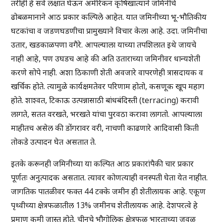
तरीही हे सर्व लक्षात घेऊन अमेरिकन कृषिखात्याने जमिनीचे
ढोबळमानाने आठ प्रकार कल्पिले आहेत. यात जमिनीच्या भू-भौतिकीय
घटकांचा व जडणघडणीचा प्रामुख्याने विचार केला आहे. उदा. जमिनीचा
उतार, खडकाळपणा वगैरे. आपल्याला याच्या तपशिलात इथे जायचे
नाही आहे, पण उघडच आहे की अति उताराच्या जमिनीवर धान्यशेती
करणे सोपे नाही. अशा ठिकाणी शेती अवजारे वापरणेही त्रासदायक व
खर्चिक होते. त्यामुळे कार्यक्षमतेवर परिणाम होतो, कसणूक खूप महाग
होते. शाश्वत, टिकाऊ उत्पन्नासाठी बांधबंदिस्ती (terracing) करावी
लागते, सतत वरखते, भरखते यांचा पुरवठा करावा लागतो. आपल्याला
माहीतच असेल की डोंगरावर वरी, नाचणी काढणारे आदिवासी किती
तोकडे उत्पादन घेत असतात ते.
इतके करूनही जमिनीच्या या कल्पित आठ प्रकारांपैकी चार प्रकार
पूर्णतः अनुत्पादक असतात. त्यावर कोणत्याही वनस्पती घेता येत नाहीत.
जागतिक पातळीवर फक्त 44 टक्के जमीन ही शेतीलायक आहे. एकूण
पृथ्वीच्या क्षेत्रफळातील 13% जमीनच शेतीलायक आहे. देशपरत्वे हे
प्रमाण कमी जास्त होते. चीनचे भौगोलिक क्षेत्रफळ भारताच्या जवळ