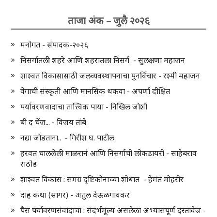
ताजा अंक – जुलै २०२६
मनोगत - संपादक-२०२६
निसर्गातली शहरे आणि शहरातला निसर्ग - सुलक्षणा महाजन
शाश्वत विकासासाठी जलव्यवस्थापनाचा पुनर्विचार - रश्मी महाजन
वेगाची संस्कृती आणि मानसिक थकवा - अपर्णा दीक्षित
पर्यावरणवादाचा तात्त्विक पाया - निखिल जोशी
बी द चेंज... - विजय तांबे
नद्या जोडताना.. - गिरीश घ. पाटील
हरवत चाललेली माळरानं आणि निसर्गाची लोकडायरी - साहेबराव
राठोड
शाश्वत विकास : समग्र दृष्टिकोनाच्या शोधात - हेमंत मोहरीर
दाह कथा (सागर) - अतुल देऊळगावकर
पैस पर्यावरणसंवादाचा : संदर्भमूल्य असलेला अभ्यासपूर्ण दस्तावेज -