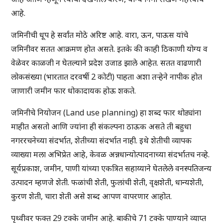
आहे.
जमिनीची धूप हे सर्वांत मोठे अरिष्ट आहे. वारा, ऊन, पाऊस यांचे
जमिनीवर सतत आक्रमण होत असते. इतके की काही ठिकाणी योग्य व
वेळेवर काळजी न घेतल्याने प्रदेश उजाड झाले आहेत. सतत वाढणारी
लोकसंख्या (भारतात दरवर्षी 2 कोटी) पाहता अशा तऱ्हेने नापीक होत
जाणारी जमीन फार धोकादायक होऊ शकते.
जमिनीचे नियोजन (Land use planning) हा शब्द फार थोड्यांना
माहीत असतो आणि ज्यांना ही संकल्पना ठाऊक असते ती बहुधा
नगररचनेच्या संदर्भात, शेतीच्या संदर्भात नाही. इथे शेतीची व्यापक
व्याख्या मला अभिप्रेत आहे, केवळ अन्नधान्योत्पादनाच्या संदर्भातच नव्हे.
सूर्यप्रकाश, जमीन, पाणी यांच्या एकत्रित सहाय्याने घेतलेले वनस्पतिजन्य
उत्पादन म्हणजे शेती. फळांची शेती, फुलांची शेती, वृक्षशेती, धान्यशेती,
कुरण शेती, चारा शेती असे शब्द आपण वापरणार आहोत.
पृथ्वीवर फक्त 29 टक्के जमीन आहे. बाकीचे 71 टक्के पाण्याने व्याप्त