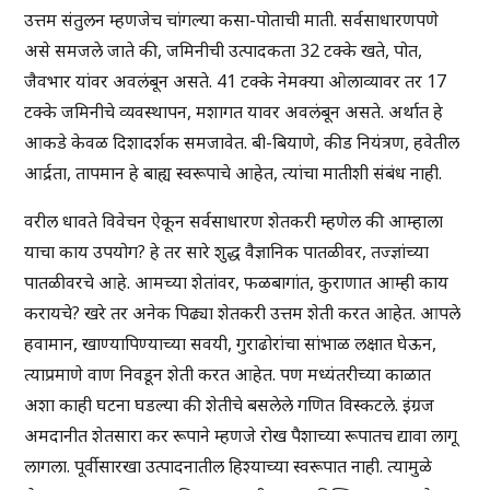
उत्तम संतुलन म्हणजेच चांगल्या कसा-पोताची माती. सर्वसाधारणपणे
असे समजले जाते की, जमिनीची उत्पादकता 32 टक्के खते, पोत,
जैवभार यांवर अवलंबून असते. 41 टक्के नेमक्या ओलाव्यावर तर 17
टक्के जमिनीचे व्यवस्थापन, मशागत यावर अवलंबून असते. अर्थात हे
आकडे केवळ दिशादर्शक समजावेत. बी-बियाणे, कीड नियंत्रण, हवेतील
आर्द्रता, तापमान हे बाह्य स्वरूपाचे आहेत, त्यांचा मातीशी संबंध नाही.
वरील धावते विवेचन ऐकून सर्वसाधारण शेतकरी म्हणेल की आम्हाला
याचा काय उपयोग? हे तर सारे शुद्ध वैज्ञानिक पातळीवर, तज्ज्ञांच्या
पातळीवरचे आहे. आमच्या शेतांवर, फळबागांत, कुराणात आम्ही काय
करायचे? खरे तर अनेक पिढ्या शेतकरी उत्तम शेती करत आहेत. आपले
हवामान, खाण्यापिण्याच्या सवयी, गुराढोरांचा सांभाळ लक्षात घेऊन,
त्याप्रमाणे वाण निवडून शेती करत आहेत. पण मध्यंतरीच्या काळात
अशा काही घटना घडल्या की शेतीचे बसलेले गणित विस्कटले. इंग्रज
अमदानीत शेतसारा कर रूपाने म्हणजे रोख पैशाच्या रूपातच द्यावा लागू
लागला. पूर्वीसारखा उत्पादनातील हिश्याच्या स्वरूपात नाही. त्यामुळे