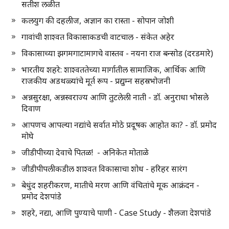
सतीश लळीत
कलयुग की दहलीज, अज्ञान का रास्ता - सोपान जोशी
गावांची शाश्वत विकासाकडची वाटचाल - संकेत अहेर
विकासाच्या झगमगाटामागचे वास्तव - नयना राज बन्सोड (दरडमारे)
भारतीय शहरे: शाश्वततेच्या मार्गातील सामाजिक, आर्थिक आणि
राजकीय अडथळ्यांचे मूर्त रूप - प्रद्युम्न सहस्रभोजनी
अन्नसुरक्षा, अन्नस्वराज्य आणि तुटलेली नाती - डॉ. अनुराधा भोसले
दिवाण
आपणच आपल्या नद्यांचे सर्वात मोठे प्रदूषक आहोत का? - डॉ. प्रमोद
मोघे
जीडीपीच्या देवाचे पितळ! - अनिकेत मोताळे
जीडीपीपलीकडील शाश्वत विकासाचा शोध - हरिहर सारंग
बेधुंद शहरीकरण, मातीचे मरण आणि वंचितांचे मूक आक्रंदन -
प्रमोद देशपांडे
शहरे, नद्या, आणि पुण्याचे पाणी - Case Study - शैलजा देशपांडे