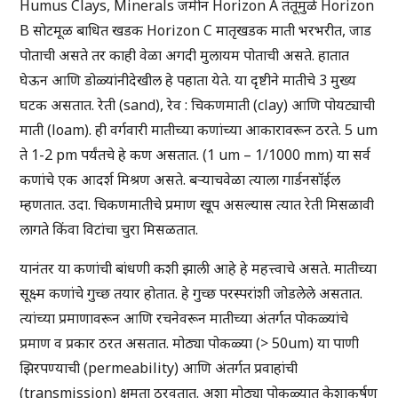
Humus Clays, Minerals जमीन Horizon A तंतूमुळे Horizon
B सोटमूळ बाधित खडक Horizon C मातृखडक माती भरभरीत, जाड
पोताची असते तर काही वेळा अगदी मुलायम पोताची असते. हातात
घेऊन आणि डोळ्यांनीदेखील हे पहाता येते. या दृष्टीने मातीचे 3 मुख्य
घटक असतात. रेती (sand), रेव : चिकणमाती (clay) आणि पोयट्याची
माती (loam). ही वर्गवारी मातीच्या कणांच्या आकारावरून ठरते. 5 um
ते 1-2 pm पर्यंतचे हे कण असतात. (1 um – 1/1000 mm) या सर्व
कणांचे एक आदर्श मिश्रण असते. बऱ्याचवेळा त्याला गार्डनसॉईल
म्हणतात. उदा. चिकणमातीचे प्रमाण खूप असल्यास त्यात रेती मिसळावी
लागते किंवा विटांचा चुरा मिसळतात.
यानंतर या कणांची बांधणी कशी झाली आहे हे महत्त्वाचे असते. मातीच्या
सूक्ष्म कणांचे गुच्छ तयार होतात. हे गुच्छ परस्परांशी जोडलेले असतात.
त्यांच्या प्रमाणावरून आणि रचनेवरून मातीच्या अंतर्गत पोकळ्यांचे
प्रमाण व प्रकार ठरत असतात. मोठ्या पोकळ्या (> 50um) या पाणी
झिरपण्याची (permeability) आणि अंतर्गत प्रवाहांची
(transmission) क्षमता ठरवतात. अशा मोठ्या पोकळ्यात केशाकर्षण