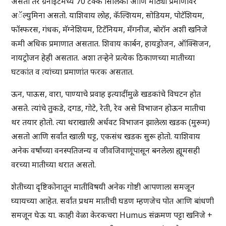
असतो तर ग्रनाईटमध्ये 70 टक्के सिलिका आणि मोठ्या प्रमाणावर
अॅल्युमिना असतो. याशिवाय लोह, कॅल्शियम, सोडियम, पोटॅशियम,
फॉस्फरस, गंधक, मॅग्नेशियम, टिटॅनियम, मँगनीज, बोरॉन अशी खनिजे
कमी अधिक प्रमाणात असतात. शिवाय कार्बन, हायड्रोजन, ऑक्सिजन,
नायट्रोजन हेही असतात. अशा तऱ्हेने प्रत्येक ठिकाणच्या मातीच्या
घटकांत व त्यांच्या प्रमाणांत फरक असतात.
ऊन, पाऊस, वारा, पाण्याचे प्रवाह इत्यादींमुळे खडकांचे विघटन होत
असते. त्यांचे तुकडे, दगड, गोटे, रेती, रेव असे विभाजन होऊन मातीचा
थर तयार होतो. त्या थराखाली अर्धवट विभाजन झालेला खडक (मुरूम)
असतो आणि सर्वांत खाली घट्ट, एकसंध खडक सुरू होतो. याशिवाय
अनेक वर्षांच्या वनस्पतिजन्य व जीवजिवाणूंपासून बनलेला ह्यूमसही
वरच्या मातीच्या थरात असतो.
शेतीच्या दृष्टिकोनातून मातीविषयी अनेक गोष्टी आपणाला समजून
घ्यायच्या आहेत. सर्वांत प्रथम मातीची घडण म्हणजेच पोत आणि बांधणी
समजून घेऊ या. काही वेळा केरकचरा Humus संक्रमण पट्टा खनिजे +