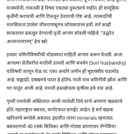
मत्स्यशेती, गावतळी हे विषय एकट्या दुकट्याचे नाहीत. ही सामूहिक
कृतींनी करायची आणि टिकवून ठेवायची गोष्ट आहे. त्यासाठीची
मानसिकता शालेय जीवनापासूनच जोपासायला हवी. सर्व काही
सरकारवर ढकलून देण्याची वृत्ती आपण सोडली पाहिजे. “उद्धरेत
आत्मनात्मानम्” हेच खरे.
इथवर जमिनीविषयीची थोडक्यात माहिती आपण करून घेतली. आता
आपल्या शेतीवरील मातीची उत्पत्ती आणि संवर्धन (Soil husbandry)
याविषयी जाणून घेऊ या. एका अर्थाने जमीन ही भूशास्त्रीय घडामोड
आहे. सह्याद्री, दख्खनचे पठार हे होतेच. माती मात्र जमिनीची झीज आणि
भर यातून आली आहे. मानवी हस्तक्षेपाला कृषीला इथे वाव आहे.
पृथ्वी ज्यावेळी अस्तित्वात आली त्यावेळी तिचे वरचे आवरण खडकाचे
होते. महाराष्ट्रात बसाल्ट, कर्नाटकात ग्रनाईट आहेत. हे सर्व खडक
खनिजांचे बनलेले असतात. इंग्रजीत त्यांना minerals म्हणतात.
बसाल्टमध्ये 40 टक्के सिलिका आणि मोठ्या प्रमाणावर मॅग्नेशिया