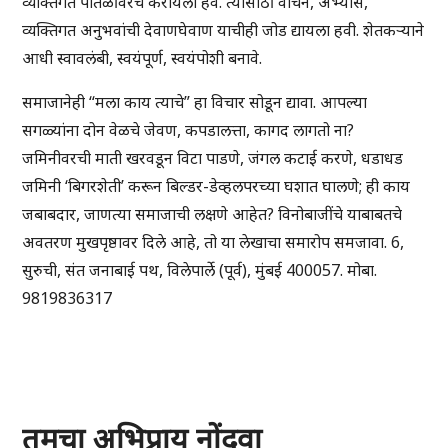
व्यक्तिगत पातळीवरच करायला हवे. त्यासाठी वाचन, अभ्यास,
व्यक्तिगत अनुभवांची देवाणघेवाण याचीही जोड द्यायला हवी. शेतकऱ्याने
आधी स्वावलंबी, स्वयंपूर्ण, स्वयंपोशी बनावे.
समाजानेही “मला काय त्याचे” हा विचार सोडून द्यावा. आपल्या
सगळ्यांना दोन वेळचे जेवण, कपडालत्ता, कागद लागतो ना?
जमिनीवरची माती खरवडून विटा पाडणे, जंगल कटाई करणे, धडाधड
जमिनी ‘बिगरशेती’ करून बिल्डर-डेव्हलपरच्या घशात घालणे; ही काय
जबाबदार, जाणत्या समाजाची लक्षणे आहेत? विनोबाजींचे याबाबतचे
अवतरण मुखपृष्ठावर दिले आहे, तो या लेखाचा समारोप समजावा. 6,
सुरुची, संत जनाबाई पथ, विलेपार्ले (पूर्व), मुंबई 400057. मोबा.
9819836317
तुमचा अभिप्राय नोंदवा