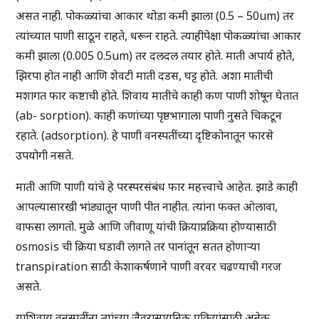
असत नाही. पोकळ्यांचा आकार थोडा कमी झाला (0.5 – 50um) तर
त्यांच्यात पाणी साठून राहते, धरून राहते. त्याहीपेक्षा पोकळ्यांचा आकार
कमी झाला (0.005 0.5um) तर दलदल तयार होते. माती अपार्य होते,
झिरपा होत नाही आणि शेवटी माती दडस, घट्ट होते. अशा मातीची
मशागत फार कष्टाची होते. शिवाय मातीचे काही कण पाणी शोषून घेतात
(ab- sorption). काही कणांच्या पृष्ठभागाला पाणी नुसते चिकटून
रहाते. (adsorption). हे पाणी वनस्पतींच्या दृष्टिकोनातून फारसे
उपयोगी नसते.
माती आणि पाणी यांचे हे परस्परसंबंध फार महत्त्वाचे आहेत. झाडे काही
आपल्यासारखी भांड्यातून पाणी पीत नाहीत. त्यांना फक्त ओलावा,
वाफसा लागतो. मुळे आणि जीवाणू यांची क्रियाप्रक्रिया होण्यासाठी
osmosis ची क्रिया घडावी लागते तर पानांतून सतत होणाऱ्या
transpiration साठी केशाकर्षणाने पाणी वरवर चढण्याची गरज
असते.
याशिवाय वनस्पतींना त्यांच्या जैवरासायनिक प्रक्रियांसाठी अनेक