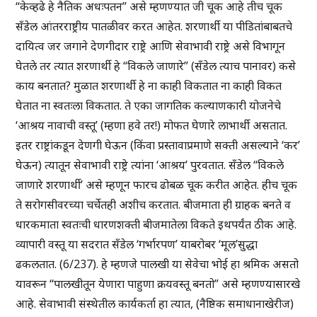
“केव्हढे हे नैतिक अधःपतन” असे म्हणण्यात जी चूक आहे तीच चूक
सँडेल आंतरराष्ट्रीय पातळीवर करत आहेत. शरणार्थी या पीडितांबाबतचे
दायित्व जर जगाने देणगीदार राष्ट्रे आणि सेवाभावी राष्ट्रे असे विभागून
घेतले तर त्यात शरणार्थी हे “विकले जाणारे” (सँडेल त्याच पानावर) कसे
काय बनतात? मुळात शरणार्थी हे ना काही विकतात ना काही विकत
घेतात ना स्वतःला विकतात. ते एका जागतिक कल्याणकारी योजनेचे
‘आश्रय नावाची वस्तू’ (म्हणा हवे तर!) मोफत घेणारे लाभार्थी असतात.
इतर राष्ट्रांकडून देणगी घेऊन (किंवा प्रस्तावाप्रमाणे सक्ती असल्याने ‘कर’
घेऊन) त्यातून सेवाभावी राष्ट्रे त्यांना ‘आश्रय’ पुरवतात. सँडेल “विकले
जाणारे शरणार्थी’ असे म्हणून फारच ढोबळ चूक करीत आहेत. हीच चूक
ते सरोगसीवरच्या चर्चेतही अशीच करतात. बीजमाता ही ग्राहक बनते व
धारकमाता स्वतःची धारणशक्ती बीजमातेला विकते इथपर्यंत ठीक आहे.
व्यापारी वस्तू या सदरात सँडेल ‘गर्भारपण’ याबरोबर ‘मूल’सुद्धा
ढकलतात. (6/237). हे म्हणजे पालखी या सेवेचा भोई हा श्रमिक असतो
यावरून “पालखीतून येणारा पाहुणा क्रयवस्तू बनतो” असे म्हणण्यासारखे
आहे. सेवाभावी संस्थेतील कार्यकर्ता हा त्यात, (नैष्ठिक समाधानाखेरीज)