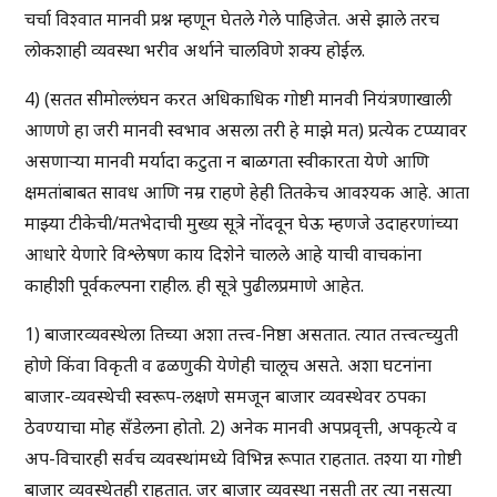
चर्चा विश्वात मानवी प्रश्न म्हणून घेतले गेले पाहिजेत. असे झाले तरच
लोकशाही व्यवस्था भरीव अर्थाने चालविणे शक्य होईल.
4) (सतत सीमोल्लंघन करत अधिकाधिक गोष्टी मानवी नियंत्रणाखाली
आणणे हा जरी मानवी स्वभाव असला तरी हे माझे मत) प्रत्येक टप्प्यावर
असणाऱ्या मानवी मर्यादा कटुता न बाळगता स्वीकारता येणे आणि
क्षमतांबाबत सावध आणि नम्र राहणे हेही तितकेच आवश्यक आहे. आता
माझ्या टीकेची/मतभेदाची मुख्य सूत्रे नोंदवून घेऊ म्हणजे उदाहरणांच्या
आधारे येणारे विश्लेषण काय दिशेने चालले आहे याची वाचकांना
काहीशी पूर्वकल्पना राहील. ही सूत्रे पुढीलप्रमाणे आहेत.
1) बाजारव्यवस्थेला तिच्या अशा तत्त्व-निष्ठा असतात. त्यात तत्त्वत्च्युती
होणे किंवा विकृती व ढळणुकी येणेही चालूच असते. अशा घटनांना
बाजार-व्यवस्थेची स्वरूप-लक्षणे समजून बाजार व्यवस्थेवर ठपका
ठेवण्याचा मोह सँडेलना होतो. 2) अनेक मानवी अपप्रवृत्ती, अपकृत्ये व
अप-विचारही सर्वच व्यवस्थांमध्ये विभिन्न रूपात राहतात. तश्या या गोष्टी
बाजार व्यवस्थेतही राहतात. जर बाजार व्यवस्था नसती तर त्या नसत्या