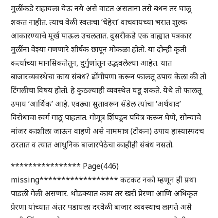
मुलींकडे राहायला येऊ नये असे वाटत असताना तसे बंधन तर घालू
शकत नाहीत. त्याच वेळी स्वतःचा ‘चेहेरा’ वाचवायच्या भरात शुल्क
आकारण्याचे मूर्ख पाऊल उचलतात. दुसरीकडे एक वाह्यात पत्रकार
मुलींना वेश्या गणणारे शीर्षक छापून मोकळा होतो. या दोन्ही कृती
कर्त्याच्या मानसिकतेतून, दुर्गुणांतून उद्भवलेल्या आहेत. यात
बाजारव्यवस्थेचा काय संबंध? ढोंगीपणा करून फालतू उपाय केला की तो
टिंगलीचा विषय होतो. हे कुठल्याही व्यवस्थेत घडू शकते. येथे तो फालतू
उपाय ‘आर्थिक’ आहे. एवढ्या सुतावरून सँडेल त्यांचा ‘अर्थवाद’
विरोधाचा स्वर्ग गाठू पाहतात. गोमूत्र शिंपडून पवित्र करून घेणे, सोन्याचे
मांजर काशीला जाऊन वाहणे असे नाममात्र (टोकन) उपाय हास्यास्पदच
ठरतात व त्यात आधुनिक बाजारपेठेचा काहीही संबंध नसतो.
**************** Page(446)
missing****************** कटकट नको म्हणून ही प्रथा
पाडली गेली असणार. थोडक्यात काय तर खरी प्रेरणा आणि अधिकृत
प्रेरणा यांच्यात अंतर पडायला दरवेळी बाजार व्यवस्थाच लागते असे