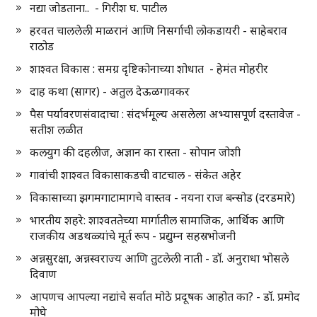
नद्या जोडताना.. - गिरीश घ. पाटील
हरवत चाललेली माळरानं आणि निसर्गाची लोकडायरी - साहेबराव
राठोड
शाश्वत विकास : समग्र दृष्टिकोनाच्या शोधात - हेमंत मोहरीर
दाह कथा (सागर) - अतुल देऊळगावकर
पैस पर्यावरणसंवादाचा : संदर्भमूल्य असलेला अभ्यासपूर्ण दस्तावेज -
सतीश लळीत
कलयुग की दहलीज, अज्ञान का रास्ता - सोपान जोशी
गावांची शाश्वत विकासाकडची वाटचाल - संकेत अहेर
विकासाच्या झगमगाटामागचे वास्तव - नयना राज बन्सोड (दरडमारे)
भारतीय शहरे: शाश्वततेच्या मार्गातील सामाजिक, आर्थिक आणि
राजकीय अडथळ्यांचे मूर्त रूप - प्रद्युम्न सहस्रभोजनी
अन्नसुरक्षा, अन्नस्वराज्य आणि तुटलेली नाती - डॉ. अनुराधा भोसले
दिवाण
आपणच आपल्या नद्यांचे सर्वात मोठे प्रदूषक आहोत का? - डॉ. प्रमोद
मोघे