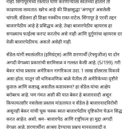
नाही. सिंगापूरमध्ये रस्त्यात घाण करणाऱ्याला स्वतःच्या हाताने ती
काढायला लावतात. खरेच आहे की शिक्षासुद्धा ‘अंगभूत’ असलेली
चांगली. सँडेलना ही शिक्षा नक्कीच रास्त वाटेल. सिंगापूर हे एरवी तद्दन
बाजारपेठीय आहे हे प्रसिद्धच आहे. तेव्हा बाजारपेठीय व्हायरस हा
सगळ्याच फाईल्स करप्ट करतोच असे नाही आणि दुर्गुणांचा व्हायरस दर
वेळी बाजारपेठीयच. असतो असेही नाही.
सँडेल यांनी स्थलांतरित (इमिग्रंट्स) आणि शरणार्थी (रेफ्युजीज) या दोन
अगदी वेगळ्या प्रकारांची सरमिसळ व गल्लत केली आहे. (5/199). गरी
बेकर यांचा प्रस्ताव अमेरिकन नागरिकत्व उदा. 1 लाख डॉलरला विकावे
असा होता. यातून जी धनिकवणिक बाळे येतील ती अमेरिकेच्या दृष्टीने
कुशल आणि कष्टाळू असतील कशावरून? हा सँडेल यांचा आक्षेप
बरोबरच आहे. पण गंमत अशी की यात बेकर हे बाजारवादी असून
किफायतशीर नसलेला प्रस्ताव मांडतायत व सँडेल हे बाजारवादविरोधी
असूनही बेकर यांची चूक चक्क स्वतः बाजारपेठीय दृष्टिकोण घेऊन सिद्ध
करत आहेत. असो. श्रम- बाजारपेठ आणि राष्ट्रीयत्व हा मुद्दा अगदी
वेगळा आहे. शरणार्थीना आश्रय देण्याचा प्रश्नच मानवतावादी व