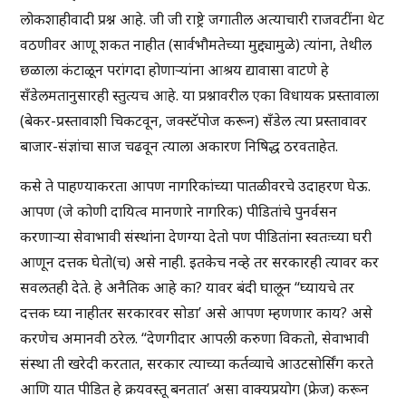
लोकशाहीवादी प्रश्न आहे. जी जी राष्ट्रे जगातील अत्याचारी राजवटींना थेट
वठणीवर आणू शकत नाहीत (सार्वभौमतेच्या मुद्द्यामुळे) त्यांना, तेथील
छळाला कंटाळून परांगदा होणाऱ्यांना आश्रय द्यावासा वाटणे हे
सँडेलमतानुसारही स्तुत्यच आहे. या प्रश्नावरील एका विधायक प्रस्तावाला
(बेकर-प्रस्तावाशी चिकटवून, जक्स्टॅपोज करून) सँडेल त्या प्रस्तावावर
बाजार-संज्ञांचा साज चढवून त्याला अकारण निषिद्ध ठरवताहेत.
कसे ते पाहण्याकरता आपण नागरिकांच्या पातळीवरचे उदाहरण घेऊ.
आपण (जे कोणी दायित्व मानणारे नागरिक) पीडितांचे पुनर्वसन
करणाऱ्या सेवाभावी संस्थांना देणग्या देतो पण पीडितांना स्वतःच्या घरी
आणून दत्तक घेतो(च) असे नाही. इतकेच नव्हे तर सरकारही त्यावर कर
सवलतही देते. हे अनैतिक आहे का? यावर बंदी घालून “घ्यायचे तर
दत्तक घ्या नाहीतर सरकारवर सोडा’ असे आपण म्हणणार काय? असे
करणेच अमानवी ठरेल. “देणगीदार आपली करुणा विकतो, सेवाभावी
संस्था ती खरेदी करतात, सरकार त्याच्या कर्तव्याचे आउटसोर्सिंग करते
आणि यात पीडित हे क्रयवस्तू बनतात’ असा वाक्यप्रयोग (फ्रेज) करून