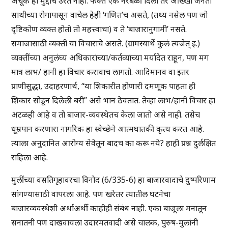
अचूक हा मुद्दाच उरत नाही. फक्त एक नरबळी दिला तर आख्खी जनता
साथीच्या रोगापासून वाचेल हेही ‘गणित’च असते, (तथ्य नसेल पण जो
दृष्टिकोण व्यक्त होतो तो महत्त्वाचा) व ते ‘बाजारानुगामी’ नसते.
समाजासाठी व्यक्ती या विचाराचे असते. (ग्रामस्यार्थे कुलं त्यजेत् इ.)
व्यक्तींच्या अनुलंघ्य अधिकारांच्या/कर्तव्यांच्या मर्यादेत राहून, पण मग
मात्र लाभ/ हानी हा विचार करावाच लागतो. आदिमानव वा इतर
प्राणीसुद्धा, उदाहरणार्थ, “या शिकारीत होणारी दमणूक पाहता ही
शिकार सोडून दिलेली बरी” असे भान ठेवतात. तेव्हा लाभ/हानी विचार हा
अटळही आहे व तो बाजार-व्यवस्थेतच केला जातो असे नाही. तसेच
धूम्रपान करणारा नागरिक हा स्वेच्छेने आत्मघातकी कृत्य करत आहे.
त्याला अनुदानित आरोग्य सेवेतून बादच का करू नये? हाही प्रश्न दुर्लक्षित
राहिला आहे.
मुलींच्या वसतिगृहावरचा विनोद (6/335-6) हा बाजारवादाचे दुष्परिणाम
सांगण्यासाठी वापरला आहे. पण खरेतर त्यातील घटनेचा
बाजारव्यवस्थेशी अर्थाअर्थी काहीही संबंध नाही. एका बाजूला मनातून
सनातनी पण दाखवायला उदारमतवादी असे चालक, पुरुष-मुलांनी