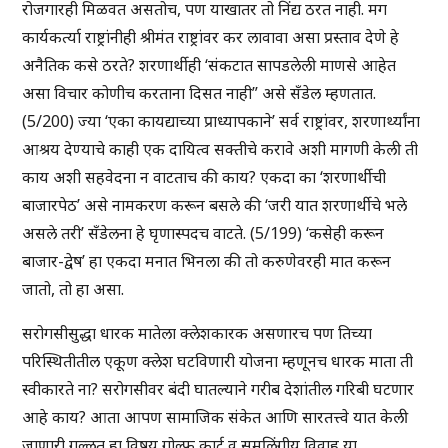
रोजगारही मिळवत असतोच, पण याखातर तो निंद्य ठरत नाही. मग
कार्यकर्त्या राष्ट्रांनीही श्रीमंत राष्ट्रांवर कर लावावा असा प्रस्ताव देणे हे
अनैतिक कसे ठरते? शरणार्थीही ‘संकटात सापडलेली माणसे आहेत
असा विचार कोणीच करताना दिसत नाही” असे सँडेल म्हणतात.
(5/200) ज्या ‘एका कायद्याच्या प्राध्यापकाने’ सर्व राष्ट्रांवर, शरणार्थ्यांना
आश्रय देण्याचे काही एक दायित्व सक्तीचे करावे अशी मागणी केली ती
काय अशी सहवेदना न वाटताच की काय? एकदा का ‘शरणार्थीची
बाजारपेठ’ असे नामकरण करून बसले की ‘जरी यात शरणार्थीचे भले
असले तरी’ सँडेलना हे घृणास्पदच वाटते. (5/199) ‘कसेही करून
बाजार-द्वेष’ हा एकदा मनात भिनला की तो करुणेवरही मात करून
जातो, तो हा असा.
सरोगसीसुद्धा धारक मातेला क्लेशकारक असणारच पण तिच्या
परिस्थितीतील एकूण क्लेश घटविणारी योजना म्हणूनच धारक माता ती
स्वीकारते ना? सरोगसीवर बंदी घातल्याने गरीब देशांतील गरिबी घटणार
आहे काय? आता आपण सामाजिक संकेत आणि सारतत्त्वे यात केली
जाणारी गल्लत हा विषय गोल्फ कार्ट व समलिंगीय विवाह या