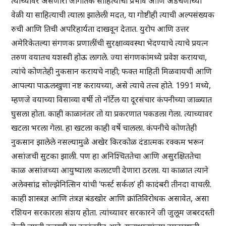
त्याच्यावर असणारा जागतिक साहित्याचा प्रभाव आणि अडचणीच्या
वेळी या साहित्याची त्याला झालेली मदत, या गोष्टीही त्याची अल्पसंख्यक
रुची आणि तिची अपरिहार्यता दाखवून देतात. युरोप आणि उत्तर
अमेरिकेतल्या संगणक प्रणालींची सुरक्षाव्यवस्था भेदण्याचे त्याचे प्रयत्न
तरुण वयातच यशस्वी होऊ लागले. ज्या संगणकांमध्ये प्रवेश करायचा,
त्यांचे कोणतेही नुकसान करायचे नाही; फक्त माहिती मिळवायची आणि
आपल्या पाऊलखुणा नष्ट करायच्या, असे त्याचे तत्त्व होते. 1991 मध्ये,
म्हणजे वयाच्या विसाव्या वर्षी तो नॉर्टेल या दूरसंचार कंपनीच्या जाळ्यात
घुसला होता. काही काळानंतर तो या प्रकरणात पकडला गेला. त्याच्यावर
खटला भरला गेला. हा खटला काही वर्षे चालला. कंपनीचे कोणतेही
नुकसान झालेले नसल्यामुळे अखेर किरकोळ दंडात्मक रक्कम भरून
असांजची सुटका झाली. पण हा अनिश्चिततेचा आणि असुरक्षिततेचा
काळ असांजच्या आयुष्याला कलाटणी देणारा ठरला. या काळात त्याने
अलेक्सांद्र सोल्झेनित्सिन यांची ‘फर्स्ट सर्कल’ ही कादंबरी तीनदा वाचली.
काही शास्त्रज्ञ आणि तंत्रज्ञ बंडखोर आणि क्रांतिविरोधक असावेत, असा
रशियन सरकारला संशय होता. त्यांच्यावर सरकारने जी जुलूम जबरदस्ती