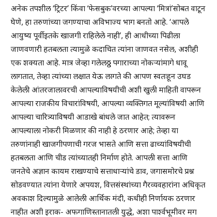
अनेक तपशील ‘ट्रिटर’ किंवा ‘फेसबुक’वरच्या आपल्या ‘मित्रां’सोबत वाटून
घेणे, हा तरुणांच्या जगण्याचा अविभाज्य भाग बनतो आहे. ‘आपले
आयुष्य पूर्वीइतके खाजगी राहिलेले नाही’, ही आधीच्या पिढीला
जाणवणारी हतबलता त्यामुळे कदाचित त्यांना जाणवत नसेल, अशीही
एक शक्यता आहे. मात्र जेव्हा गलेलठ्ठ पगाराच्या नोकऱ्यांमागे धावू
लागतात, तेव्हा त्यांच्या लक्षात येऊ लागते की आपण स्वतःहून उघड
केलेली आंतरजालावरची आपल्याविषयीची अशी खुली माहिती वापरून
आपल्या राजकीय विचारांविषयी, आपल्या व्यक्तिगत मूल्यांविषयी आणि
आपल्या चारित्र्याविषयी आडाखे बांधले जात आहेत; त्यावरून
आपल्याला नोकरी मिळणार की नाही हे ठरणार आहे; तेव्हा या
तरुणांनाही खाजगीपणाची गरज भासते आणि सत्ता ढाच्यांविषयीची
हतबलता आणि चीड त्यांच्यातही निर्माण होते. आपली सत्ता आणि
जनतेचे अज्ञान कायम राखण्याचे सत्ताधाऱ्यांचे डाव, जगासमोरचे प्रश्न
सोडवण्यात त्यांना येणारे अपयश, वित्तसंस्थांच्या गैरव्यवहारांना अधिकृत
अवकाश दिल्यामुळे आलेली आर्थिक मंदी, कधीही निर्णायक ठरणार
नाहीत अशी इराक- अफगाणिस्तानातली युद्धे, अशा पार्श्वभूमीवर मग