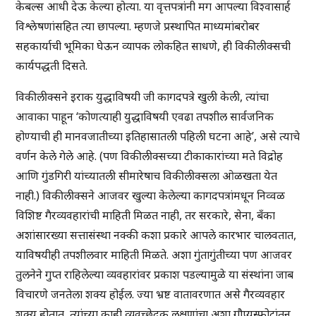
केबल्स आधी देऊ केल्या होत्या. या वृत्तपत्रांनी मग आपल्या विश्वासार्ह
विश्लेषणांसहित त्या छापल्या. म्हणजे प्रस्थापित माध्यमांबरोबर
सहकार्याची भूमिका घेऊन व्यापक लोकहित साधणे, ही विकीलीक्सची
कार्यपद्धती दिसते.
विकीलीक्सने इराक युद्धाविषयी जी कागदपत्रे खुली केली, त्यांचा
आवाका पाहून ‘कोणत्याही युद्धाविषयी एवढा तपशील सार्वजनिक
होण्याची ही मानवजातीच्या इतिहासातली पहिली घटना आहे’, असे त्याचे
वर्णन केले गेले आहे. (पण विकीलीक्सच्या टीकाकारांच्या मते विद्रोह
आणि गुंडगिरी यांच्यातली सीमारेषाच विकीलीक्सला ओळखता येत
नाही.) विकीलीक्सने आजवर खुल्या केलेल्या कागदपत्रांमधून निव्वळ
विशिष्ट गैरव्यवहारांची माहिती मिळत नाही, तर सरकारे, सेना, बँका
अशांसारख्या सत्तासंस्था नक्की कशा प्रकारे आपले कारभार चालवतात,
याविषयीही तपशीलवार माहिती मिळते. अशा गुंतागुंतीच्या पण आजवर
तुलनेने गुप्त राहिलेल्या व्यवहारांवर प्रकाश पडल्यामुळे या संस्थांना जाब
विचारणे जनतेला शक्य होईल. ज्या भ्रष्ट वातावरणात असे गैरव्यवहार
शक्य होतात, त्यांच्या काही व्यवच्छेदक लक्षणांचा अशा गौप्यस्फोटांतून