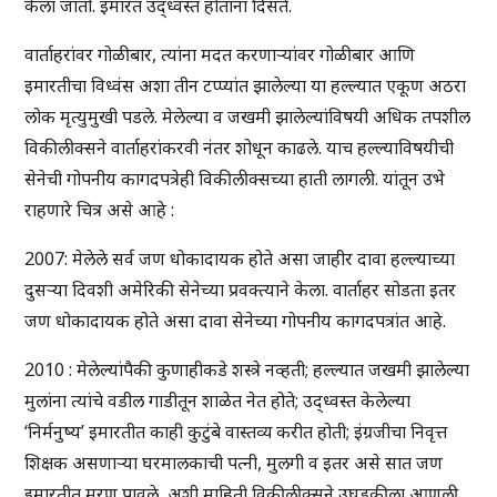
केला जातो. इमारत उद्ध्वस्त होताना दिसते.
वार्ताहरांवर गोळीबार, त्यांना मदत करणाऱ्यांवर गोळीबार आणि
इमारतीचा विध्वंस अशा तीन टप्प्यांत झालेल्या या हल्ल्यात एकूण अठरा
लोक मृत्युमुखी पडले. मेलेल्या व जखमी झालेल्यांविषयी अधिक तपशील
विकीलीक्सने वार्ताहरांकरवी नंतर शोधून काढले. याच हल्ल्याविषयीची
सेनेची गोपनीय कागदपत्रेही विकीलीक्सच्या हाती लागली. यांतून उभे
राहणारे चित्र असे आहे :
2007: मेलेले सर्व जण धोकादायक होते असा जाहीर दावा हल्ल्याच्या
दुसऱ्या दिवशी अमेरिकी सेनेच्या प्रवक्त्याने केला. वार्ताहर सोडता इतर
जण धोकादायक होते असा दावा सेनेच्या गोपनीय कागदपत्रांत आहे.
2010 : मेलेल्यांपैकी कुणाहीकडे शस्त्रे नव्हती; हल्ल्यात जखमी झालेल्या
मुलांना त्यांचे वडील गाडीतून शाळेत नेत होते; उद्ध्वस्त केलेल्या
‘निर्मनुष्य’ इमारतीत काही कुटुंबे वास्तव्य करीत होती; इंग्रजीचा निवृत्त
शिक्षक असणाऱ्या घरमालकाची पत्नी, मुलगी व इतर असे सात जण
इमारतीत मरण पावले, अशी माहिती विकीलीक्सने उघडकीला आणली.