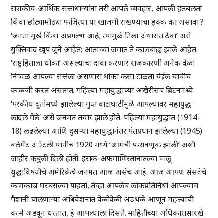
राजकीय-आर्थिक सत्ताधाऱ्यांना तरी आपले व्यवहार, आपली हतबलता
किंवा छोट्यामोठ्या फजित्या या खाजगी राखण्याचा हक्क का असावा ?
‘जनता मूर्ख किंवा अप्रगल्भ आहे; त्यामुळे तिला अंधारात ठेवा’ असे
युक्तिवाद खूप जुने आहेत; आताच्या जगात ते कालबाह्य झाले आहेत.
‘राष्ट्रहिताला धोका’ असल्याचा दावा करणारे राजकारणी अनेक वेळा
निव्वळ आपल्या सत्तेला असणारा धोका कसा टाळता येईल याचीच
काळजी करत असतात. पहिल्या महायुद्धाच्या अखेरीसच ब्रिटनमध्ये
‘परकीय दूतांमध्ये झालेल्या गुप्त वाटाघाटींमुळे आपल्यावर महायुद्ध
लादले गेले’ असे जनमत तयार झाले होते. पहिल्या महायुद्धात (1914-
18) लढलेल्या आणि दुसऱ्या महायुद्धानंतर पंतप्रधान झालेल्या (1945)
क्लेमेंट अॅटली यांनीच 1920 मध्ये ‘आमची फसवणूक झाली’ अशी
जाहीर कबुली दिली होती. इराक-अफगाणिस्तानातल्या चालू
युद्धाविषयीचे अमेरिकेचे जनमत आज असेच आहे. आज आपण संसदेचे
कामकाज घरबसल्या पाहतो, तेव्हा आपलेच लोकप्रतिनिधी आपल्याच
पैशांनी चालणाऱ्या अधिवेशनांत वेळोवेळी अडथळे आणून महत्त्वाची
कामे अडवून धरतात, हे आपल्याला दिसते. माहितीच्या अधिकारासारखे