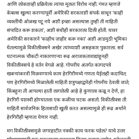
आणि लोकशाही प्रक्रियेला त्यांचा मूलतः विरोध नाही. गंमत म्हणजे
केबल्स खुल्या करण्यापूर्वी अमेरिकी सरकारशी संपर्क साधून ‘काही
व्यक्तींची ओळख पटू नये अशी इच्छा असल्यास तुम्ही ती माहिती
संपादित करू शकता’, अशी संधीही सरकारला दिली होती. यावर
अमेरिकी सरकारने ‘काहीच जाहीर करू नका’ अशी आडमुठी भूमिका
घेतल्यामुळे विकीलीक्सने अखेर त्यांच्याशी असहकार पुकारला. सर्व
घटनात्मक चौकटी नाकारणाऱ्या रूढ अराजकतावाद्यांहूनही
विकीलीक्सचे हे वर्तन वेगळे आहे. गोपनीय अंतर्गत कागदपत्रे
खबऱ्यांकरवी मिळवण्याचे काम हेरगिरीमध्ये गणता येईलही कदाचित;
पण हेरगिरीमध्ये मिळालेली माहिती शत्रुपक्षाद्वारेही गोपनीय ठेवली जाते;
किंबहुना ती आपल्या हाती लागलेली आहे हे कुणाला कळू न देणे, हा
हेरगिरी यशस्वी होण्यातला एक कळीचा घटक असतो. विकीलीक्स ती
माहिती सार्वजनिक हितासाठी खुली करत असल्यामुळे ही रूढ अर्थाने
हेरगिरीही म्हणता येणार नाही.
मग विकीलीक्समुळे जगरहाटीत नक्की काय फरक पडेल? याचे उत्तर