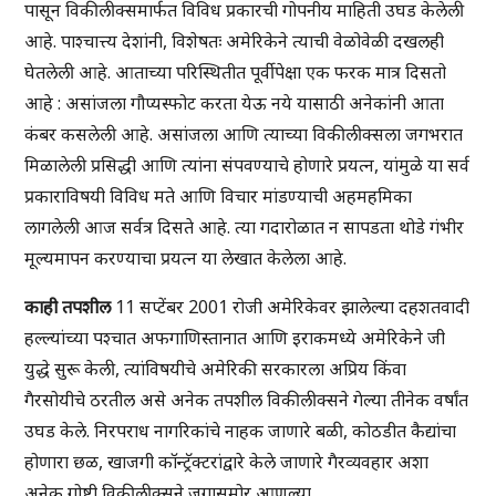
पासून विकीलीक्समार्फत विविध प्रकारची गोपनीय माहिती उघड केलेली
आहे. पाश्चात्त्य देशांनी, विशेषतः अमेरिकेने त्याची वेळोवेळी दखलही
घेतलेली आहे. आताच्या परिस्थितीत पूर्वीपेक्षा एक फरक मात्र दिसतो
आहे : असांजला गौप्यस्फोट करता येऊ नये यासाठी अनेकांनी आता
कंबर कसलेली आहे. असांजला आणि त्याच्या विकीलीक्सला जगभरात
मिळालेली प्रसिद्धी आणि त्यांना संपवण्याचे होणारे प्रयत्न, यांमुळे या सर्व
प्रकाराविषयी विविध मते आणि विचार मांडण्याची अहमहमिका
लागलेली आज सर्वत्र दिसते आहे. त्या गदारोळात न सापडता थोडे गंभीर
मूल्यमापन करण्याचा प्रयत्न या लेखात केलेला आहे.
काही तपशील
11 सप्टेंबर 2001 रोजी अमेरिकेवर झालेल्या दहशतवादी
हल्ल्यांच्या पश्चात अफगाणिस्तानात आणि इराकमध्ये अमेरिकेने जी
युद्धे सुरू केली, त्यांविषयीचे अमेरिकी सरकारला अप्रिय किंवा
गैरसोयीचे ठरतील असे अनेक तपशील विकीलीक्सने गेल्या तीनेक वर्षांत
उघड केले. निरपराध नागरिकांचे नाहक जाणारे बळी, कोठडीत कैद्यांचा
होणारा छळ, खाजगी कॉन्ट्रॅक्टरांद्वारे केले जाणारे गैरव्यवहार अशा
अनेक गोष्टी विकीलीक्सने जगासमोर आणल्या.