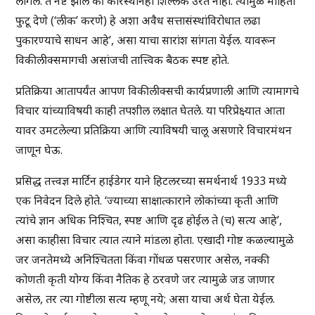
लागले. ते नष्ट झाले की कारस्थानही शिल्लक उरत नाही. त्यामुळे माहिती
फुटू देणे (‘लीक’ करणे) हे अशा अवैध सत्तासंस्थांविरोधात लढा
पुकारण्याचे साधन आहे’, असा याचा सारांश सांगता येईल. यावरून
विकीलीक्समागची असांजची तात्त्विक बैठक स्पष्ट होते.
प्रतिक्रिया आतापर्यंत आपण विकीलीक्सची कार्यप्रणाली आणि त्यामागचे
विचार यांच्याविषयी काही तपशील लक्षात घेतले. या परिप्रेक्ष्यात आता
यावर उमटलेल्या प्रतिक्रिया आणि त्याविषयी चालू असणारे विचारमंथन
जाणून घेऊ.
प्रसिद्ध तत्त्वज्ञ मार्टिन हाईडेगर याने हिटलरच्या समर्थनार्थ 1933 मध्ये
एक निवेदन दिले होते. ‘ज्याच्या साक्षात्काराने लोकांच्या कृती आणि
त्यांचे ज्ञान अधिक निश्चित, स्पष्ट आणि दृढ होईल ते (च) सत्य आहे’,
असा काहीसा विचार त्यात त्याने मांडला होता. एखादी गोष्ट कळल्यामुळे
जर जनतेमध्ये अनिश्चितता किंवा गोंधळ पसरणार असेल, नक्की
कोणती कृती योग्य किंवा नैतिक हे ठरवणे जर त्यामुळे जड जाणार
असेल, तर त्या गोष्टीला सत्य म्हणू नये; असा याचा अर्थ घेता येईल.