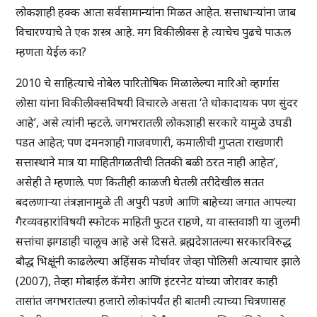
लोकशाही हक्क आता सर्वसामान्यांना मिळत आहेत. सत्ताधाऱ्यांना जाब
विचारण्याचे ते एक शस्त्र आहे. मग विकीलीक्स हे त्याचेच पुढचे पाऊल
म्हणता येईल का?
2010 चे साहित्याचे नोबेल पारितोषिक मिळालेल्या मारिओ व्हार्गास
लोसा यांना विकीलीक्सविषयी विचारले असता ‘ते धोकादायक पण सुंदर
आहे’, असे त्यांनी म्हटले. जगभरातली लोकशाही सरकारे यामुळे उघडी
पडत आहेत; पण दमनशाही गाजवणारी, कमालीची गुप्तता राखणारी
सत्तास्थाने मात्र या माहितीगळतीची तितकी बळी ठरत नाही आहेत’,
असेही ते म्हणाले. पण कितीही काळजी घेतली तरीदेखील सतत
बदलणाऱ्या तंत्रज्ञानामुळे ती अपुरी पडणे आणि बाहेच्या जगात आपल्या
गैरव्यवहारांविषयी स्फोटक माहिती फुटत राहणे, या वास्तवाशी या जुलमी
सत्तांचा झगडाही चालूच आहे असे दिसते. ब्रह्मदेशातल्या सरकारविरुद्ध
बौद्ध भिक्षूंनी काढलेल्या अहिंसक मोर्चावर जेव्हा पोलिसी अत्याचार झाले
(2007), तेव्हा मोबाईल कॅमेरा आणि इंटरनेट यांच्या जोरावर काही
तासांत जगभरातल्या हजारो लोकांपर्यंत ही बातमी त्याच्या चित्रणासह