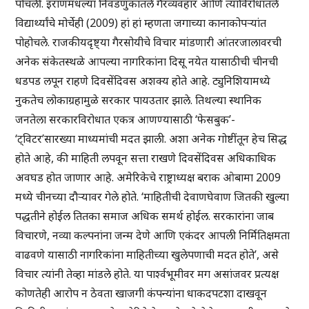
पोचली. इराणमधल्या निवडणुकांतले गैरव्यवहार आणि त्यांविरोधातले
विद्यार्थ्यांचे मोर्चेही (2009) हां हां म्हणता जगाच्या कानाकोपऱ्यांत
पोहोचले. राजकीयदृष्ट्या गैरसोयीचे विचार मांडणारी आंतरजालावरची
अनेक संकेतस्थळे आपल्या नागरिकांना दिसू नयेत यासाठीची चीनची
धडपड लपून राहणे दिवसेंदिवस अशक्य होते आहे. ट्युनिशियामध्ये
नुकतेच लोकाग्रहामुळे सरकार पायउतार झाले. तिथल्या स्थानिक
जनतेला सरकारविरोधात एकत्र आणण्यासाठी ‘फेसबुक’-
‘ट्विटर’सारख्या माध्यमांची मदत झाली. अशा अनेक गोष्टींतून हेच सिद्ध
होते आहे, की माहिती लपवून सत्ता राखणे दिवसेंदिवस अधिकाधिक
अवघड होत जाणार आहे. अमेरिकेचे राष्ट्राध्यक्ष बराक ओबामा 2009
मध्ये चीनच्या दौऱ्यावर गेले होते. ‘माहितीची देवाणघेवाण जितकी खुल्या
पद्धतीने होईल तितका समाज अधिक समर्थ होईल. सरकारांना जाब
विचारणे, नव्या कल्पनांना जन्म देणे आणि एकंदर आपली निर्मितिक्षमता
वाढवणे यासाठी नागरिकांना माहितीच्या खुलेपणाची मदत होते’, असे
विचार त्यांनी तेव्हा मांडले होते. या पार्श्वभूमीवर मग असांजवर प्रत्यक्ष
कोणतेही आरोप न ठेवता खाजगी कंपन्यांना धाकदपटशा दाखवून