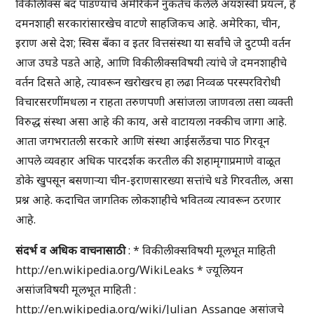
विकीलीक्स बंद पाडण्याचे अमेरिकेने नुकतेच केलेले अयशस्वी प्रयत्न, हे
दमनशाही सरकारांसारखेच वाटणे साहजिकच आहे. अमेरिका, चीन,
इराण असे देश; स्विस बँका व इतर वित्तसंस्था या सर्वांचे जे दुटप्पी वर्तन
आज उघडे पडते आहे, आणि विकीलीक्सविषयी त्यांचे जे दमनशाहीचे
वर्तन दिसते आहे, त्यावरून खरोखरच हा लढा निव्वळ परस्परविरोधी
विचारसरणींमधला न राहता तरुणपणी असांजला जाणवला तसा व्यक्ती
विरुद्ध संस्था असा आहे की काय, असे वाटायला नक्कीच जागा आहे.
आता जगभरातली सरकारे आणि संस्था आईसलँडचा पाठ गिरवून
आपले व्यवहार अधिक पारदर्शक करतील की शहामृगाप्रमाणे वाळूत
डोके खुपसून बसणाऱ्या चीन-इराणसारख्या सत्तांचे धडे गिरवतील, असा
प्रश्न आहे. कदाचित जागतिक लोकशाहीचे भवितव्य त्यावरून ठरणार
आहे.
संदर्भ व अधिक वाचनासाठी
: * विकीलीक्सविषयी मूलभूत माहिती
http://en.wikipedia.org/WikiLeaks * ज्यूलियन
असांजविषयी मूलभूत माहिती :
http://en.wikipedia.org/wiki/Julian_Assange असांजचे