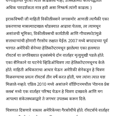
घेण्याइतपत पुरावा त्यात आढळला नाही; शास्त्रज्ञांच्या कार्यपद्धतीत
अधिक पारदर्शकता मात्र हवी असा निष्कर्ष त्यांनी काढला. )
इराकविषयी जी माहिती विकीलीक्सने जगासमोर आणली त्यापैकी एका
प्रकरणाचा मासल्यादाखल थोडक्यात आढावा घेतला, तर त्यामधून
असांजची भूमिका, विकीलीक्सची कार्यशैली आणि गौप्यस्फोटांमुळे
सत्ताधाऱ्यांची होणारी गैरसोय लक्षात येईल. 2007 मध्ये बगदादच्या पूर्व
भागात अमेरिकी सेनेच्या हेलिकॉप्टरमधून झालेल्या एका हल्ल्यात
रॉयटर्स या जगविख्यात वृत्तसंस्थेचे दोन वार्ताहर मृत्युमुखी पडले होते.
एका सैनिकाने या घटनेचे व्हिडिओचित्रण त्या हेलिकॉप्टरमधूनच केले
होते. माहिती अधिकाराचा आधार घेऊन अमेरिकी सेनेकडून हे चित्रण
मिळवण्याचा प्रयत्न रॉयटर्स तीन वर्षे करत होती, पण त्यांना त्यात यश
मिळाले नव्हते. एप्रिल 2010 मध्ये असांजने वॉशिंग्टनमधील ‘नॅशनल प्रेस
क्लब’ मध्ये एक वार्ताहर परिषद घेऊन हे चित्रण दाखवले आणि मग
आपल्या संकेतस्थळाद्वारे ते जगभर उपलब्ध करून दिले.
चित्रणात दिसणारे वास्तव अमेरिकेच्या गैरसोयीचे होते. रॉयटर्सचे वार्ताहर