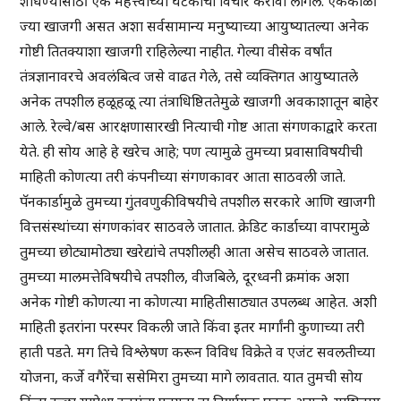
शोधण्यासाठी एक महत्त्वाच्या घटकाचा विचार करावा लागेल. एकेकाळी
ज्या खाजगी असत अशा सर्वसामान्य मनुष्याच्या आयुष्यातल्या अनेक
गोष्टी तितक्याशा खाजगी राहिलेल्या नाहीत. गेल्या वीसेक वर्षांत
तंत्रज्ञानावरचे अवलंबित्व जसे वाढत गेले, तसे व्यक्तिगत आयुष्यातले
अनेक तपशील हळूहळू त्या तंत्राधिष्ठिततेमुळे खाजगी अवकाशातून बाहेर
आले. रेल्वे/बस आरक्षणासारखी नित्याची गोष्ट आता संगणकाद्वारे करता
येते. ही सोय आहे हे खरेच आहे; पण त्यामुळे तुमच्या प्रवासाविषयीची
माहिती कोणत्या तरी कंपनीच्या संगणकावर आता साठवली जाते.
पॅनकार्डामुळे तुमच्या गुंतवणुकीविषयीचे तपशील सरकारे आणि खाजगी
वित्तसंस्थांच्या संगणकांवर साठवले जातात. क्रेडिट कार्डाच्या वापरामुळे
तुमच्या छोट्यामोठ्या खरेद्यांचे तपशीलही आता असेच साठवले जातात.
तुमच्या मालमत्तेविषयीचे तपशील, वीजबिले, दूरध्वनी क्रमांक अशा
अनेक गोष्टी कोणत्या ना कोणत्या माहितीसाठ्यात उपलब्ध आहेत. अशी
माहिती इतरांना परस्पर विकली जाते किंवा इतर मार्गांनी कुणाच्या तरी
हाती पडते. मग तिचे विश्लेषण करून विविध विक्रेते व एजंट सवलतीच्या
योजना, कर्जे वगैरेंचा ससेमिरा तुमच्या मागे लावतात. यात तुमची सोय