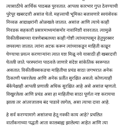
त्यासाठीचे आर्थिक पाठबळ पुरवतात. आपला कारभार गुप्त ठेवण्याची
पुरेपूर खबरदारी असांज घेतो. महत्त्वाची भूमिका बजावणारे स्वयंसेवक
निव्वळ आद्याक्षरांनी ओळखले जातात. असांज आणि त्याचे काही
निवडक सहकारी प्रसारमाध्यमांसमोर नावांनिशी वावरतात. त्यामुळे
विकीलीक्सच्या यंत्रणेबाबतच्या काही गोष्टी त्यांच्यापासून हेतुपुरस्सर
लपवल्या जातात. त्यांना अटक करून त्यांच्याकडून माहिती काढून
घेण्याचा प्रयत्न करणाऱ्यांना त्यात यश मिळू नये यासाठी ही खबरदारी
घेतली जाते. परस्परांना पाठवले जाणारे संदेश सांकेतिक स्वरूपात
असतात. विकीलीक्सकडचा माहितीचा प्रचंड साठा जगभरात अनेक
ठिकाणी पसरलेला आणि अनेक प्रतींत सुरक्षित असतो. कोणत्याही
बँकेपेक्षाही आपली प्रणाली अधिक सुरक्षित आहे असे असांज म्हणतो.
विखुरलेला आणि प्रचंड असा हा माहितीचा साठा पूर्णतः नष्ट करायचा
झाला तर आंतरजालच बंद पाडावे लागेल, असा त्याचा दावा आहे.
हे सर्व करण्यामागे असांजचा हेतू नक्की काय आहे? प्रचलित
वार्तांकनाच्या पद्धती आता कालबाह्य झालेल्या आहेत आणि त्या