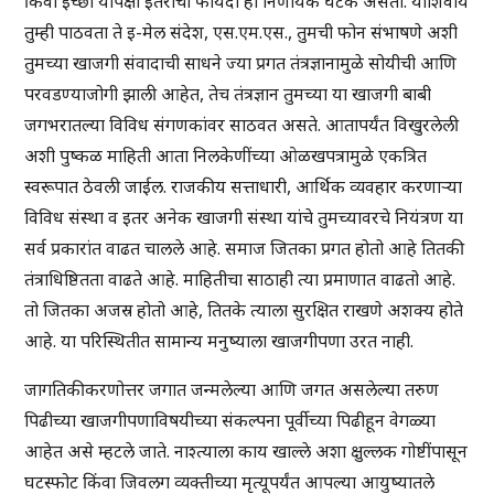
किंवा इच्छा यापेक्षा इतरांचा फायदा हा निर्णायक घटक असतो. याशिवाय
तुम्ही पाठवता ते इ-मेल संदेश, एस.एम.एस., तुमची फोन संभाषणे अशी
तुमच्या खाजगी संवादाची साधने ज्या प्रगत तंत्रज्ञानामुळे सोयीची आणि
परवडण्याजोगी झाली आहेत, तेच तंत्रज्ञान तुमच्या या खाजगी बाबी
जगभरातल्या विविध संगणकांवर साठवत असते. आतापर्यंत विखुरलेली
अशी पुष्कळ माहिती आता निलकेणींच्या ओळखपत्रामुळे एकत्रित
स्वरूपात ठेवली जाईल. राजकीय सत्ताधारी, आर्थिक व्यवहार करणाऱ्या
विविध संस्था व इतर अनेक खाजगी संस्था यांचे तुमच्यावरचे नियंत्रण या
सर्व प्रकारांत वाढत चालले आहे. समाज जितका प्रगत होतो आहे तितकी
तंत्राधिष्ठितता वाढते आहे. माहितीचा साठाही त्या प्रमाणात वाढतो आहे.
तो जितका अजस्र होतो आहे, तितके त्याला सुरक्षित राखणे अशक्य होते
आहे. या परिस्थितीत सामान्य मनुष्याला खाजगीपणा उरत नाही.
जागतिकीकरणोत्तर जगात जन्मलेल्या आणि जगत असलेल्या तरुण
पिढीच्या खाजगीपणाविषयीच्या संकल्पना पूर्वीच्या पिढीहून वेगळ्या
आहेत असे म्हटले जाते. नाश्त्याला काय खाल्ले अशा क्षुल्लक गोष्टींपासून
घटस्फोट किंवा जिवलग व्यक्तीच्या मृत्यूपर्यंत आपल्या आयुष्यातले