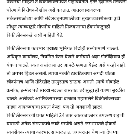
प्रकारची माहिती ते विकीलीक्सपर्यंत पोहोचवतात. इतर देशांतले सरकारी
धोरणांचे विरोधकदेखील असे करतात. आंतरजालावरच्या
संकेतस्थळांच्या आणि संदेशवहनप्रणालींच्या सुरक्षाव्यवस्थेतल्या त्रुटी
शोधून त्यांच्याद्वारे गोपनीय माहिती मिळवणाऱ्या हॅकर्सकडूनही
विकीलीक्सकडे अशी माहिती येते.
विकीलीक्सचा कारभार एखाद्या भूमिगत विद्रोही संस्थेप्रमाणे चालतो.
अधिकृत कार्यालय, नियमित वेतन घेणारे कर्मचारी अशा गोष्टींशिवाय ही
यंत्रणा चालते. स्वतः असांजला तर आपले म्हणता येईल असे घरही नाही.
तो जगभर हिंडत असतो. त्याचा नक्की ठावठिकाणा अगदी थोड्या
लोकांनाच आणि तोदेखील तात्पुरताच ठाऊक असतो. त्याचे मोबाईल
क्रमांक, इ-मेल पत्ते सारखे बदलत असतात. तरीसुद्धा ही यंत्रणा सुरळीत
चालते. अलीकडे अमेरिकेसारख्या बलाढ्य महासत्तेने विकीलीक्सच्या
नाड्या आवळण्याचा प्रयत्न केला, पण तो अयशस्वी झाला.
विकीलीक्सवरची प्रचंड माहिती 24 तास आंतरजालावर उपलब्ध राहावी
यासाठी अनेक संगणकांचे जाळे गरजेचे असते. जगभरातले शेकडो
स्वयंसेवक त्याचा कारभार सांभाळतात. जगभरातून येणाऱ्या देणग्या