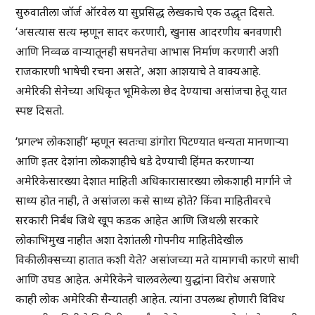
सुरुवातीला जॉर्ज ऑरवेल या सुप्रसिद्ध लेखकाचे एक उद्धृत दिसते.
‘असत्यास सत्य म्हणून सादर करणारी, खुनास आदरणीय बनवणारी
आणि निव्वळ वाऱ्यातूनही सघनतेचा आभास निर्माण करणारी अशी
राजकारणी भाषेची रचना असते’, अशा आशयाचे ते वाक्यआहे.
अमेरिकी सेनेच्या अधिकृत भूमिकेला छेद देण्याचा असांजचा हेतू यात
स्पष्ट दिसतो.
‘प्रगल्भ लोकशाही’ म्हणून स्वतःचा डांगोरा पिटण्यात धन्यता मानणाऱ्या
आणि इतर देशांना लोकशाहीचे धडे देण्याची हिंमत करणाऱ्या
अमेरिकेसारख्या देशात माहिती अधिकारासारख्या लोकशाही मार्गाने जे
साध्य होत नाही, ते असांजला कसे साध्य होते? किंवा माहितीवरचे
सरकारी निर्बंध जिथे खूप कडक आहेत आणि जिथली सरकारे
लोकाभिमुख नाहीत अशा देशांतली गोपनीय माहितीदेखील
विकीलीक्सच्या हातात कशी येते? असांजच्या मते यामागची कारणे साधी
आणि उघड आहेत. अमेरिकेने चालवलेल्या युद्धांना विरोध असणारे
काही लोक अमेरिकी सैन्यातही आहेत. त्यांना उपलब्ध होणारी विविध