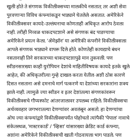
खुली होते ते संगणक विकीलीक्सच्या मालकीचे नसतात; तर अशी सेवा
पुरवणाऱ्या विविध कंपन्यांकडून भाड्याने घेतलेले असतात. अमेरिकेने
विकीलीक्सवर कायदे-उल्लंघनाचा कोणताही अधिकृत आरोप ठेवला
नाही. तरीही निव्वळ धाकदपटशाने असे संगणक बंद पाडण्याचा
अमेरिकेने प्रयत्न केला. ‘ॲमेझॉन’ या अमेरिकी कंपनीने विकीलीक्सला
आपले संगणक भाड्याने वापरू दिले होते. कोणतेही कायद्याचे बंधन
नसतानाही तिने सरकारच्या धाकदपटशापुढे मान तुकवली. पण
स्वीडनसारख्या काही युरोपियन देशांचे माहितीविषयक कायदे इतके खुले
आहेत, की अधिकृतरीत्या गुन्हे दाखल करता येतील अशी ठोस कारणे
दिसत नसताना असे दमनाचे मार्ग पत्करणे या देशांच्या सरकारांना शक्य
झाले नाही. त्यामुळे ज्या स्वीडन व इतर देशांतल्या संगणकांवरून
विकीलीक्सचे गौप्यस्फोट आंतरजालावर उपलब्ध राहिले. विकीलीक्सचा
अर्थव्यवहार जगभरातल्या देणग्यांवर अवलंबून असतो. हा देणग्यांचा
ओघ ज्या कंपन्यांद्वारे विकीलीक्सपर्यंत पोहोचतो त्यांपैकी ‘पेपाल’ नावाचे
संकेतस्थळ, ‘मास्टरकार्ड’ / ‘व्हिसा’ यांसारख्या क्रेडिट कार्ड कंपन्या,
अशांना अमेरिकेने विकीलीक्सची खाती गोठवायला भाग पाडले. पण