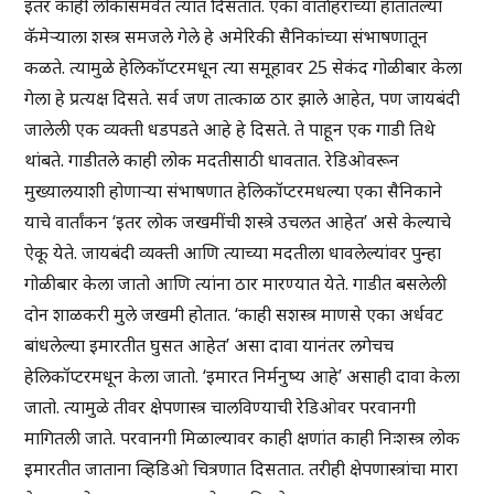
इतर काही लोकांसमवेत त्यात दिसतात. एका वार्ताहराच्या हातातल्या
कॅमेऱ्याला शस्त्र समजले गेले हे अमेरिकी सैनिकांच्या संभाषणातून
कळते. त्यामुळे हेलिकॉप्टरमधून त्या समूहावर 25 सेकंद गोळीबार केला
गेला हे प्रत्यक्ष दिसते. सर्व जण तात्काळ ठार झाले आहेत, पण जायबंदी
जालेली एक व्यक्ती धडपडते आहे हे दिसते. ते पाहून एक गाडी तिथे
थांबते. गाडीतले काही लोक मदतीसाठी धावतात. रेडिओवरून
मुख्यालयाशी होणाऱ्या संभाषणात हेलिकॉप्टरमधल्या एका सैनिकाने
याचे वार्तांकन ‘इतर लोक जखमींची शस्त्रे उचलत आहेत’ असे केल्याचे
ऐकू येते. जायबंदी व्यक्ती आणि त्याच्या मदतीला धावलेल्यांवर पुन्हा
गोळीबार केला जातो आणि त्यांना ठार मारण्यात येते. गाडीत बसलेली
दोन शाळकरी मुले जखमी होतात. ‘काही सशस्त्र माणसे एका अर्धवट
बांधलेल्या इमारतीत घुसत आहेत’ असा दावा यानंतर लगेचच
हेलिकॉप्टरमधून केला जातो. ‘इमारत निर्मनुष्य आहे’ असाही दावा केला
जातो. त्यामुळे तीवर क्षेपणास्त्र चालविण्याची रेडिओवर परवानगी
मागितली जाते. परवानगी मिळाल्यावर काही क्षणांत काही निःशस्त्र लोक
इमारतीत जाताना व्हिडिओ चित्रणात दिसतात. तरीही क्षेपणास्त्रांचा मारा