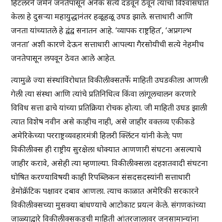
हिटलरने जर्मन जनतेपासून अनेक सत्ये दडवून ठेवून त्यांचा विश्वासघात
केला हे दुसऱ्या महायुद्धानंतर हळूहळू उघड झाले. सत्ताधारी आणि
जनता यांच्यातले हे द्वंद्व सनातन आहे. ‘व्यापक राष्ट्रहित’, ‘अप्रगल्भ
जनता’ अशी कारणे देऊन सत्ताधारी आपल्या गैरसोयीची सत्ये नेहमीच
जनतेपासून लपवून ठेवत आले आहेत.
त्यामुळे ज्या संस्थांविरोधात विकीलीक्सतर्फे माहिती उघडकीला आणली
गेली त्या संस्था आणि त्यांचे प्रतिनिधित्व किंवा लांगूलचालन करणारे
विविध सत्ता ढाचे यांच्या प्रतिक्रिया रोचक होत्या. जी माहिती उघड झाली
त्यात विशेष नवीन असे काहीच नाही, असे जाहीर वक्तव्य एकीकडे
अमेरिकेच्या परराष्ट्रव्यवहारमंत्री हिलरी क्लिंटन यांनी केले; पण
विकीलीक्स ही राष्ट्रीय सुरक्षेला धोक्यात आणणारी संघटना असल्याचे
जाहीर करावे, असेही त्या म्हणाल्या. विकीलीक्सला दहशतवादी संघटना
घोषित करण्याविषयी काही रिपब्लिकन संसदसदस्यांनी सत्ताधारी
डेमोक्रॅटिक पक्षावर दबाव आणला. त्याच काळात अमेरिकी सरकारने
विकीलीक्सच्या मुसक्या बांधण्याचे आटोकाट प्रयत्न केले. संगणकांच्या
जाळ्याद्वारे विकीलीक्सकडची माहिती आंतरजालावर जनसामान्यांना