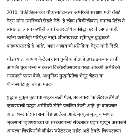
2010: विकीलीक्सच्या गौप्यस्फोटानंतर अमेरिकी संरक्षण मंत्री रॉबर्ट
गेट्स यांना त्याविषयी छेडले गेले. ‘हे लोक (विकीलीक्स) मनाला येईल ते
सांगतात. त्यांना कधीही त्यांचे उत्तरदायित्व सिद्ध करावे लागत नाही.
त्यांना कसलेही परिप्रेक्ष्य नाही. शीतपेयाच्या स्ट्रॉमधून युद्धाकडे
पाहण्यासारखे हे आहे’, अशा आशयाची प्रतिक्रिया गेट्स यांनी दिली.
थोडक्यात, आपण केलेला दावा चुकीचा होता हे उघड झाल्यानंतरही
आपली चूक मान्य न करता विकीलीक्सवरच गरळ ओकणे अमेरिकी
सरकारने पसंत केले. आधुनिक युद्धनीतीचा भेसूर चेहरा या
गौप्यस्फोटातून उघडा पडला.
युद्धात चुकून कुणाचा नाहक बळी गेला, तर त्याला ‘कोलॅटरल डॅमेज’
म्हणण्याची पद्धत अमेरिकी सेनेने प्रचलित केली आहे. हा वाक्प्रचार
आता शब्दकोशांत समाविष्ट झालेला आहे. मृत्यूला मृत्यू न म्हणता
‘नुकसान’ म्हणण्याच्या या सरकारमान्य संकेतावर प्रहार म्हणून असांजने
आपल्या चित्रफितीचे शीर्षक ‘कोलॅटरल मर्डर’ असे ठेवले. चित्रपटाच्या