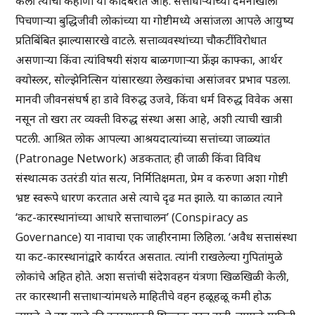
केली त्याची कहाणी या कादंबरीत आहे. सत्ताधाऱ्यांच्या दमनाखाली
पिचणाऱ्या बुद्धिजीवी लोकांच्या या गोष्टीमध्ये असांजला आपले आयुष्य
प्रतिबिंबित झाल्यासारखे वाटले. सत्ताव्यवस्थांच्या चौकटींविरोधात
असणाऱ्या किंवा त्यांविषयी संशय बाळगणाऱ्या फ्रेंझ काफ्का, आर्थर
क्योस्लर, सोल्झेनित्सिन यांसारख्या लेखकांचा असांजवर प्रभाव पडला.
मानवी जीवनसंघर्ष हा डावे विरुद्ध उजवे, किंवा धर्म विरुद्ध विवेक असा
नसून तो खरा तर व्यक्ती विरुद्ध संस्था असा आहे, अशी त्याची खात्री
पटली. आश्रित लोक आपल्या आश्रयदात्यांच्या सत्तांच्या जाळ्यांत
(Patronage Network) अडकतात; ही जाळी किंवा विविध
संस्थात्मक उतरंडी यांत सत्य, निर्मितिक्षमता, प्रेम व करुणा अशा गोष्टी
भ्रष्ट स्वरूपे धारण करतात असे त्याचे दृढ मत झाले. या काळात त्याने
‘कट-कारस्थानांच्या आधारे सत्ताचालन’ (Conspiracy as
Governance) या नावाचा एक जाहीरनामा लिहिला. ‘अवैध सत्तासंस्था
या कट-कारस्थानांद्वारे कार्यरत असतात. त्यांनी राखलेल्या गुपितांमुळे
लोकांचे अहित होते. अशा सत्तांची संदेशवहन यंत्रणा खिळखिळी केली,
तर कारस्थानी सत्ताधाऱ्यांमधले माहितीचे वहन हळूहळू कमी होऊ