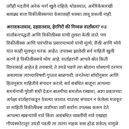
तरीही मदतीचे अनेक मार्ग खुले राहिले. थोडक्यात, अमेरिकेसारखी
बलाढ्य सत्ता विकीलीक्सच्या केसालाही धक्का लावू शकली नाही.
अराजकतावाद, दहशतवाद, हेरगिरी की निव्वळ वार्तांकन?
रूढ
वार्तांकनपद्धती आणि विकीलीक्स यांची तुलना केली जाते. पण
विकीलीक्स आणि पारंपरिक प्रसारमाध्यमे यांची मूल्ये, शैली आणि ध्येये
यांत काही मूलभूत फरक आहेत. उपलब्ध झालेली सर्व माहिती खुली
करणे हे विकीलीक्सचे ध्येय आहे. वार्ताहरांनी आपले स्रोत किती
विश्वासार्ह आहेत हे तपासावे; ते उघडे पडणे त्या स्रोतांना धोक्याचे ठरणार
असल्यास त्यांच्याविषयी गुप्तता बाळगावी; जनतेच्या सोयीनुसार आणि
हितानुसार माहितीचे संपादन करावे; सर्व संबंधित बाजूंना आपल्या
समर्थनाची पुरेशी संधी देऊन बातमीचा समतोल राखावा, अशा प्रकारच्या
अपेक्षा वार्ताहरांकडून ठेवल्या जातात. याउलट संपादन न केलेला मजकूर
वा माहिती विकीलीक्स जशीच्या तशी सर्वांना उपलब्ध करून देते.
आपल्या खबऱ्यांची नावे किंवा असंबंधित व्यक्तींची नावे एखाद्या
गौप्यस्फोटातून उघडी पडली तर त्यांना नाहक त्रास होऊ शकेल; यामुळे