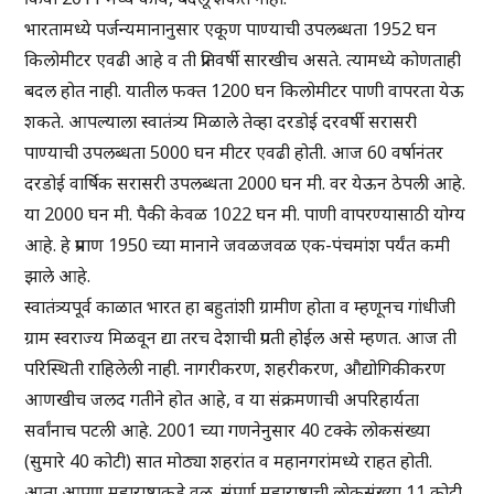
भारतामध्ये पर्जन्यमानानुसार एकूण पाण्याची उपलब्धता 1952 घन
किलोमीटर एवढी आहे व ती प्रतिवर्षी सारखीच असते. त्यामध्ये कोणताही
बदल होत नाही. यातील फक्त 1200 घन किलोमीटर पाणी वापरता येऊ
शकते. आपल्याला स्वातंत्र्य मिळाले तेव्हा दरडोई दरवर्षी सरासरी
पाण्याची उपलब्धता 5000 घन मीटर एवढी होती. आज 60 वर्षानंतर
दरडोई वार्षिक सरासरी उपलब्धता 2000 घन मी. वर येऊन ठेपली आहे.
या 2000 घन मी. पैकी केवळ 1022 घन मी. पाणी वापरण्यासाठी योग्य
आहे. हे प्रमाण 1950 च्या मानाने जवळजवळ एक-पंचमांश पर्यंत कमी
झाले आहे.
स्वातंत्र्यपूर्व काळात भारत हा बहुतांशी ग्रामीण होता व म्हणूनच गांधीजी
ग्राम स्वराज्य मिळवून द्या तरच देशाची प्रगती होईल असे म्हणत. आज ती
परिस्थिती राहिलेली नाही. नागरीकरण, शहरीकरण, औद्योगिकीकरण
आणखीच जलद गतीने होत आहे, व या संक्रमणाची अपरिहार्यता
सर्वांनाच पटली आहे. 2001 च्या गणनेनुसार 40 टक्के लोकसंख्या
(सुमारे 40 कोटी) सात मोठ्या शहरांत व महानगरांमध्ये राहत होती.
आता आपण महाराष्ट्राकडे वळू. संपूर्ण महाराष्ट्राची लोकसंख्या 11 कोटी