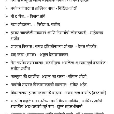
वेगाची संस्कृती आणि मानसिक थकवा - अपर्णा दीक्षित
पर्यावरणवादाचा तात्त्विक पाया - निखिल जोशी
बी द चेंज... - विजय तांबे
नद्या जोडताना.. - गिरीश घ. पाटील
हरवत चाललेली माळरानं आणि निसर्गाची लोकडायरी - साहेबराव
राठोड
शाश्वत विकास : समग्र दृष्टिकोनाच्या शोधात - हेमंत मोहरीर
दाह कथा (सागर) - अतुल देऊळगावकर
पैस पर्यावरणसंवादाचा : संदर्भमूल्य असलेला अभ्यासपूर्ण दस्तावेज -
सतीश लळीत
कलयुग की दहलीज, अज्ञान का रास्ता - सोपान जोशी
गावांची शाश्वत विकासाकडची वाटचाल - संकेत अहेर
विकासाच्या झगमगाटामागचे वास्तव - नयना राज बन्सोड (दरडमारे)
भारतीय शहरे: शाश्वततेच्या मार्गातील सामाजिक, आर्थिक आणि
राजकीय अडथळ्यांचे मूर्त रूप - प्रद्युम्न सहस्रभोजनी