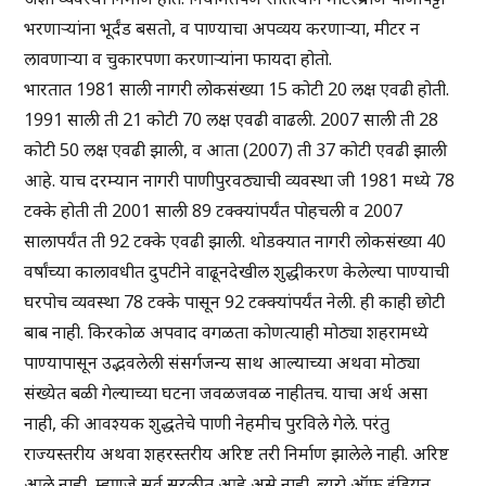
भरणाऱ्यांना भूर्दंड बसतो, व पाण्याचा अपव्यय करणाऱ्या, मीटर न
लावणाऱ्या व चुकारपणा करणाऱ्यांना फायदा होतो.
भारतात 1981 साली नागरी लोकसंख्या 15 कोटी 20 लक्ष एवढी होती.
1991 साली ती 21 कोटी 70 लक्ष एवढी वाढली. 2007 साली ती 28
कोटी 50 लक्ष एवढी झाली, व आता (2007) ती 37 कोटी एवढी झाली
आहे. याच दरम्यान नागरी पाणीपुरवठ्याची व्यवस्था जी 1981 मध्ये 78
टक्के होती ती 2001 साली 89 टक्क्यांपर्यंत पोहचली व 2007
सालापर्यंत ती 92 टक्के एवढी झाली. थोडक्यात नागरी लोकसंख्या 40
वर्षांच्या कालावधीत दुपटीने वाढूनदेखील शुद्धीकरण केलेल्या पाण्याची
घरपोच व्यवस्था 78 टक्के पासून 92 टक्क्यांपर्यंत नेली. ही काही छोटी
बाब नाही. किरकोळ अपवाद वगळता कोणत्याही मोठ्या शहरामध्ये
पाण्यापासून उद्भवलेली संसर्गजन्य साथ आल्याच्या अथवा मोठ्या
संख्येत बळी गेल्याच्या घटना जवळजवळ नाहीतच. याचा अर्थ असा
नाही, की आवश्यक शुद्धतेचे पाणी नेहमीच पुरविले गेले. परंतु
राज्यस्तरीय अथवा शहरस्तरीय अरिष्ट तरी निर्माण झालेले नाही. अरिष्ट
आले नाही, म्हणजे सर्व सुरळीत आहे असे नाही. ब्युरो ऑफ इंडियन