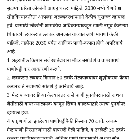
सुटण्याकरिता लोकांनी आग्रह धरला पाहिजे. 2030 मध्ये येणारे प्रश्न
सोडविण्याकरिता आपल्या जलव्यवस्थापनाने वेळीच सुसज्ज व्हायला
हवे, यासाठी लोकांनी प्रशासकीय अधिकाऱ्यांकडून खाली नमूद केलेल्या
शिफारशी लवकरात लवकर अमलात याव्यात अशी मागणी केली
पाहिजे, नाहीतर 2030 पर्यंत आणिक पाणी-कपात होणे अपरिहार्य
आहे.
1. शहरातील किमान सर्व खातेदारांना मीटर बसविणे व वापराप्रमाणे
पाणीपट्टी कर आकारणी करणे.
2. लवकरात लवकर किमान 80 टक्के मैलापाण्यावर शुद्धीकरण-प्रक्रिया
करूनच ते नद्यांमध्ये सोडणे हे अनिवार्य आहे.
3. मैलापाण्यावर प्रक्रिया केल्यानंतर असे पाणी पुनर्वापरासाठी अथवा
शेतीसाठी वापरण्यालायक बनवून सिंचन कालव्यांद्वारे त्याचा पुनर्वापर
व्हायला हवा.
4. एकूण गोळा झालेल्या पाणीपट्टीपैकी किमान 70 टक्के रक्कम
मैलापाणी निस्सारणांसाठी वापरली गेली पाहिजे, व उरलेली 30 टक्के
रक्कम पाणीपुरवठ्यासाठी, अधिक पाणी घेण्यासाठी अथवा स्रोत