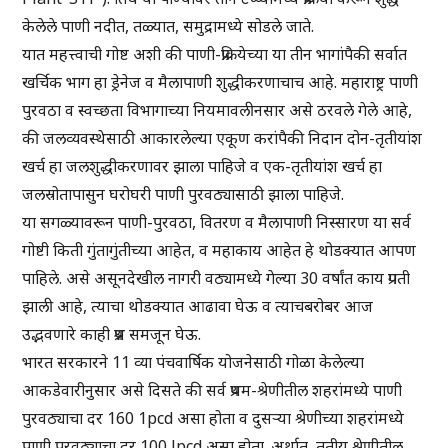
केलेले पाणी नदीत, तळ्यात, समुद्रामध्ये सोडले जाते.
यात महत्त्वाची गोष्ट अशी की पाणी-प्रक्रियेच्या या तीन भागांपैकी सर्वात
खर्चिक भाग हा ड्रेनेज व मैलापाणी शुद्धीकरणाचाच आहे. महाराष्ट्र पाणी
पुरवठा व स्वच्छता विभागाच्या नियमावलीनसार असे ठरवले गेले आहे,
की जलव्यवस्थेसाठी आकारलेल्या एकूण करांपैकी निदान दोन-तृतीयांश
खर्च हा जलशुद्धीकरणावर झाला पाहिजे व एक-तृतीयांश खर्च हा
जलस्रोतापासुन घरोघरी पाणी पुरवठ्यासाठी झाला पाहिजे.
या सगळ्यावरून पाणी-पुरवठा, वितरण व मैलापाणी निस्सारण या सर्व
गोष्टी किती गुंतागुंतीच्या आहेत, व महाकाय आहेत हे थोडक्यात आपण
पाहिले. असे असूनदेखील नागरी वठ्यामध्ये गेल्या 30 वर्षांत काय प्रगती
झाली आहे, त्याचा थोडक्यात आढावा घेऊ व त्याचबरोबर आज
उद्भवणारे काही प्रश्न समजून घेऊ.
भारत सरकारने 11 व्या पंचवार्षिक योजनेसाठी गोळा केलेल्या
आकडेवारीनुसार असे दिसते की सर्व प्रथम-श्रेणीतील शहरांमध्ये पाणी
पुरवठ्याचा दर 160 1pcd असा होता व दुसऱ्या श्रेणीच्या शहरांमध्ये
पाणी पुरवठ्याचा दर 100 lpcd असा होता. अर्थात, तृतीय श्रेणीतील