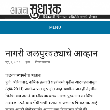
MENU
नागरी जलपुरवठ्याचे आव्हान
जून, 1, 2011
इतर
विजय परांजपे
जलव्यवस्थापनेचा आढावा
पुणे, औरंगाबाद, नाशिक इत्यादी शहरांमध्ये पुढील आठवड्यापासून
(एप्रिल 2011) पाणी-कपात सुरू होत आहे. पाणी-कपात ही नेहमीच
चिंतेची बाब असते. घरातील पाण्याच्या गरजा पुरवताना सर्वांचीच
तारांबळ उडते. या वर्षीची पाणी-कपात आणखीनच चिंताजनक आहे.
कारण अगदी नोव्हेंबरपर्यंत आपण याच विश्वासात होतो की