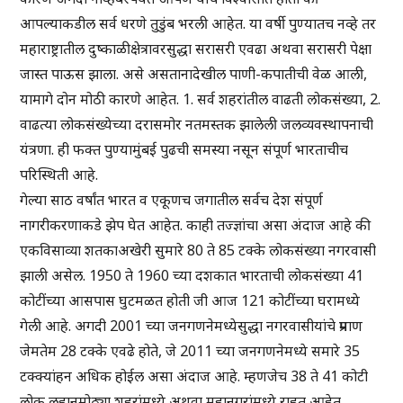
आपल्याकडील सर्व धरणे तुडुंब भरली आहेत. या वर्षी पुण्यातच नव्हे तर
महाराष्ट्रातील दुष्काळीक्षेत्रावरसुद्धा सरासरी एवढा अथवा सरासरी पेक्षा
जास्त पाऊस झाला. असे असतानादेखील पाणी-कपातीची वेळ आली,
यामागे दोन मोठी कारणे आहेत. 1. सर्व शहरांतील वाढती लोकसंख्या, 2.
वाढत्या लोकसंख्येच्या दरासमोर नतमस्तक झालेली जलव्यवस्थापनाची
यंत्रणा. ही फक्त पुण्यामुंबई पुढची समस्या नसून संपूर्ण भारताचीच
परिस्थिती आहे.
गेल्या साठ वर्षांत भारत व एकूणच जगातील सर्वच देश संपूर्ण
नागरीकरणाकडे झेप घेत आहेत. काही तज्ज्ञांचा असा अंदाज आहे की
एकविसाव्या शतकाअखेरी सुमारे 80 ते 85 टक्के लोकसंख्या नगरवासी
झाली असेल. 1950 ते 1960 च्या दशकात भारताची लोकसंख्या 41
कोटींच्या आसपास घुटमळत होती जी आज 121 कोटींच्या घरामध्ये
गेली आहे. अगदी 2001 च्या जनगणनेमध्येसुद्धा नगरवासीयांचे प्रमाण
जेमतेम 28 टक्के एवढे होते, जे 2011 च्या जनगणनेमध्ये समारे 35
टक्क्यांहन अधिक होईल असा अंदाज आहे. म्हणजेच 38 ते 41 कोटी
लोक लहानमोठ्या शहरांमध्ये अथवा महानगरांमध्ये राहत आहेत.