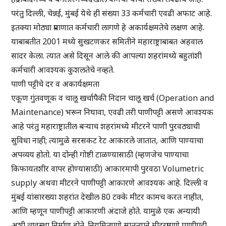
परंतु दिल्ली, चेन्नई, मुंबई येथे ही संख्या 33 कर्मचारी एवढी अफाट आहे.
इतक्या मोठ्या प्रमाणात कर्मचारी लागणे हे अकार्यक्षमतेचे लक्षण आहे.
याबाबतीत 2001 मध्ये सुखटणकर समितीने महाराष्ट्राबाबत अहवाल
सादर केला. त्यात असे दिसून आले की आपल्या शहरांमध्ये बहुतांशी
कर्मचारी आवश्यक कुशलतेचे नव्हते.
पाणी पट्टीचे दर व अकार्यक्षमता
एकूण गुंतवणूक व चालू खर्चापैकी निदान चालू खर्च (Operation and
Maintenance) भरून निघावा, एवढी तरी पाणीपट्टी असणे आवश्यक
आहे परंतु महाराष्ट्रातील बऱ्याच शहरांमध्ये मीटरने पाणी पुरवठ्याची
सुविधा नाही; त्यामुळे सरसकट रेट आकारले जातात, आणि पाण्याचा
अपव्यय होतो. या दोन्ही गोष्टी टाळण्यासाठी (म्हणजेच पाण्याचा
किफायतशीर वापर होण्यासाठी) आकारमापी पुरवठा Volumetric
supply अथवा मीटरने पाणीपट्टी आकारणे आवश्यक आहे. दिल्ली व
मुंबई यांसारख्या शहरांत देखील 80 टक्के मीटर कामच करत नाहीत,
आणि म्हणून पाणीपट्टी आकारणी अंदाजे होते. यामुळे एक अन्यायी
अशी व्यवस्था निर्माण होते. नियमितपणे सातत्याने मीटरप्रमाणे पाणीपट्टी