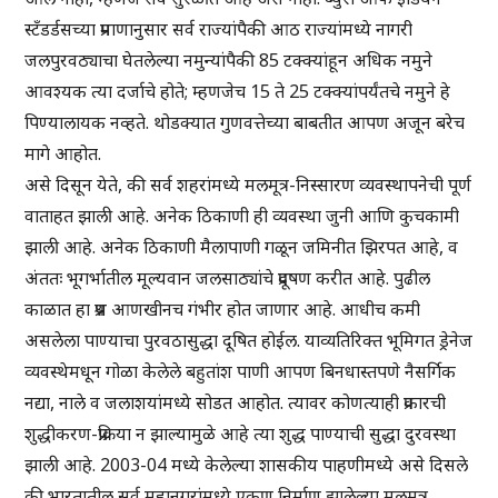
स्टँडर्डसच्या प्रमाणानुसार सर्व राज्यांपैकी आठ राज्यांमध्ये नागरी
जलपुरवठ्याचा घेतलेल्या नमुन्यांपैकी 85 टक्क्यांहून अधिक नमुने
आवश्यक त्या दर्जाचे होते; म्हणजेच 15 ते 25 टक्क्यांपर्यंतचे नमुने हे
पिण्यालायक नव्हते. थोडक्यात गुणवत्तेच्या बाबतीत आपण अजून बरेच
मागे आहोत.
असे दिसून येते, की सर्व शहरांमध्ये मलमूत्र-निस्सारण व्यवस्थापनेची पूर्ण
वाताहत झाली आहे. अनेक ठिकाणी ही व्यवस्था जुनी आणि कुचकामी
झाली आहे. अनेक ठिकाणी मैलापाणी गळून जमिनीत झिरपत आहे, व
अंततः भूगर्भातील मूल्यवान जलसाठ्यांचे प्रदूषण करीत आहे. पुढील
काळात हा प्रश्न आणखीनच गंभीर होत जाणार आहे. आधीच कमी
असलेला पाण्याचा पुरवठासुद्धा दूषित होईल. याव्यतिरिक्त भूमिगत ड्रेनेज
व्यवस्थेमधून गोळा केलेले बहुतांश पाणी आपण बिनधास्तपणे नैसर्गिक
नद्या, नाले व जलाशयांमध्ये सोडत आहोत. त्यावर कोणत्याही प्रकारची
शुद्धीकरण-प्रक्रिया न झाल्यामुळे आहे त्या शुद्ध पाण्याची सुद्धा दुरवस्था
झाली आहे. 2003-04 मध्ये केलेल्या शासकीय पाहणीमध्ये असे दिसले
की भारतातील सर्व महानगरांमध्ये एकूण निर्माण झालेल्या मलमूत्र