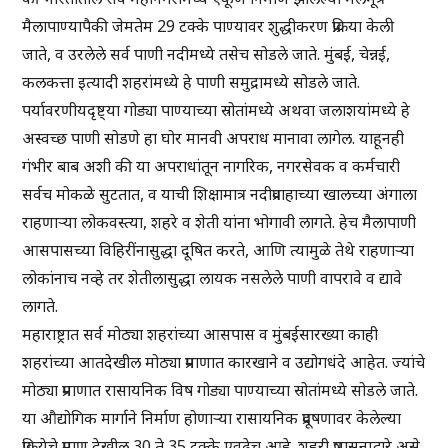
मैलापाण्यापैकी जेमतेम 29 टक्के पाण्यावर शुद्धीकरण प्रक्रिया केली
जाते, व उरलेले सर्व पाणी नदीमध्ये तसेच सोडले जाते. मुंबई, चेन्नई,
कलकत्ता इत्यादी शहरांमध्ये हे पाणी समुद्रामध्ये सोडले जाते.
पर्यावरणीयदृष्ट्या गोड्या पाण्याच्या स्रोतांमध्ये अथवा जलाशयांमध्ये हे
अस्वच्छ पाणी सोडणे हा घोर मानवी अपराध मानावा लागेल. याहूनही
गंभीर बाब अशी की या अपराधांतून नागरिक, नगरसेवक व कर्मचारी
सर्वच मोकळे सुटतात, व याची शिक्षामात्र नदीप्रवाहाच्या खालच्या अंगाला
राहणाऱ्या लोकवस्त्या, शहरे व शेती यांना भोगावी लागते. हेच मैलापाणी
आसपासच्या विहिरींनासुद्धा दूषित करते, आणि त्यामुळे तेथे राहणाऱ्या
लोकांनाच नव्हे तर शेतीलासुद्धा लायक नसलेले पाणी वापरावे व द्यावे
लागते.
महाराष्ट्रात सर्व मोठ्या शहरांच्या आसपास व मुंबईसारख्या काही
शहरांच्या आतदेखील मोठ्या प्रमाणात कारखाने व उद्योगधंदे आहेत. ज्यांचे
मोठ्या प्रमाणात रासायनिक विष गोड्या पाण्याच्या स्रोतांमध्ये सोडले जाते.
या औद्योगिक मार्गाने निर्माण होणाऱ्या रासायनिक प्रदूषणावर केलेल्या
प्रक्रियेचे प्रमाण देखील 30 ते 35 टक्के एवढेच आहे. शहरी प्रशासनाद्वारे असे