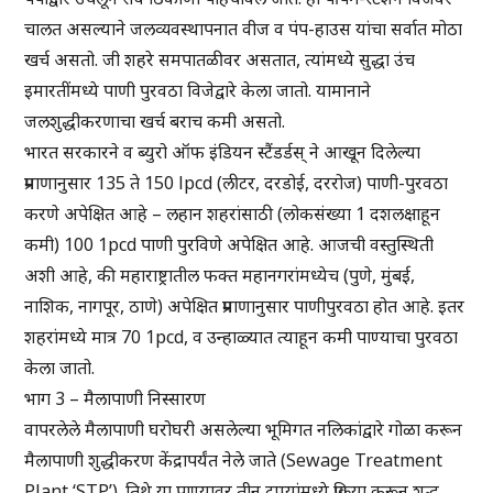
चालत असल्याने जलव्यवस्थापनात वीज व पंप-हाउस यांचा सर्वात मोठा
खर्च असतो. जी शहरे समपातळीवर असतात, त्यांमध्ये सुद्धा उंच
इमारतींमध्ये पाणी पुरवठा विजेद्वारे केला जातो. यामानाने
जलशुद्धीकरणाचा खर्च बराच कमी असतो.
भारत सरकारने व ब्युरो ऑफ इंडियन स्टैंडर्डस् ने आखून दिलेल्या
प्रमाणानुसार 135 ते 150 lpcd (लीटर, दरडोई, दररोज) पाणी-पुरवठा
करणे अपेक्षित आहे – लहान शहरांसाठी (लोकसंख्या 1 दशलक्षाहून
कमी) 100 1pcd पाणी पुरविणे अपेक्षित आहे. आजची वस्तुस्थिती
अशी आहे, की महाराष्ट्रातील फक्त महानगरांमध्येच (पुणे, मुंबई,
नाशिक, नागपूर, ठाणे) अपेक्षित प्रमाणानुसार पाणीपुरवठा होत आहे. इतर
शहरांमध्ये मात्र 70 1pcd, व उन्हाळ्यात त्याहून कमी पाण्याचा पुरवठा
केला जातो.
भाग 3 – मैलापाणी निस्सारण
वापरलेले मैलापाणी घरोघरी असलेल्या भूमिगत नलिकांद्वारे गोळा करून
मैलापाणी शुद्धीकरण केंद्रापर्यंत नेले जाते (Sewage Treatment
Plant ‘STP’). तिथे या पाण्यावर तीन टप्प्यांमध्ये प्रक्रिया करून शुद्ध