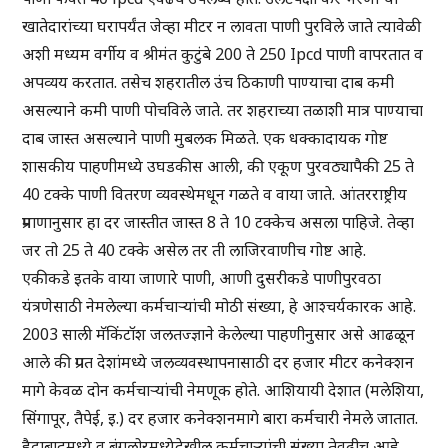
खातेदारांच्या घरापर्यंत जेव्हा मीटर न लावता पाणी पुरविले जाते त्यावेळी
अशी मध्यम वर्गीय व श्रीमंत कुटुंबे 200 ते 250 Ipcd पाणी वापरतात व
अपव्यय करतात. तसेच शहरातील उंच ठिकाणी पाण्याचा दाब कमी
असल्याने कमी पाणी पोचविले जाते. तर शहराच्या तळाशी मात्र पाण्याचा
दाब जास्त असल्याने पाणी मुबलक मिळते. एक धक्कादायक गोष्ट
शासकीय पाहणीमध्ये उघडकीस आली, की एकूण पुरवठ्यापैकी 25 ते
40 टक्के पाणी वितरण व्यवस्थेमधून गळते व वाया जाते. आंतरराष्ट्रीय
प्रमाणानुसार हा दर जास्तीत जास्त 8 ते 10 टक्केच असला पाहिजे. तेव्हा
जर तो 25 ते 40 टक्के असेल तर ती लाजिरवाणीच गोष्ट आहे.
एकीकडे इतके वाया जाणारे पाणी, आणी दुसरीकडे पाणीपुरवठा
यंत्रणेसाठी नेमलेल्या कर्मचाऱ्यांची मोठी संख्या, हे आश्चर्यकारक आहे.
2003 साली मॅकिंटॉश जलतज्ज्ञाने केलेल्या पाहणीनुसार असे आढळून
आले की प्रगत देशांमध्ये जलव्यवस्थापनासाठी दर हजार मीटर कनेक्शन
मागे केवळ दोन कर्मचाऱ्यांची नेमणूक होते. आशियायी देशात (मलेशिया,
सिंगापूर, तैपेई, इ.) दर हजार कनेक्शनमागे बारा कर्मचारी नेमले जातात.
हैद्राबादमध्ये व बंगलोरमध्येदेखील कर्मचाऱ्यांची संख्या तेवढीच आहे.