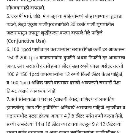
शोधण्यासाठी वापरावी.
5. दरवर्षी मार्च, एप्रिल, मे व जून या महिन्यांमध्ये जेव्हा पाण्याचा तुटवडा
पडतो, तेव्हा एकूण पाणीपुरवठ्यापैकी 30 टक्के पाणी भूगर्भातील
जलाशयांतून उपसून शुद्धीकरण करून वापरले गेले पाहिजे
(Conjunctive Use).
6. 100 1pcd पाणीवापर करणाऱ्यांना सरासरीपेक्षा कमी दर आकारून
150 ते 200 Ipcd वापरणाऱ्यांना दुपटीने अथवा तिपटीने दर आकारला
जावा. उदा. सरासरी दर प्रती हजार लीटर सहा रुपये एवढा असेल, तर तो
100 ते 150 1pcd वापरणाऱ्यांना 12 रुपये किलो लीटर केला पाहिजे,
व 160 1pcd अधिक पाणी वापरावर दराची आकारणी सरासरी पेक्षा
तिप्पट असणे आवश्यक आहे.
7. सर्व सोसायट्या व घरांवर (खाजगी बंगले, वाणिज्य व शासकीय
इमारतींना) “रुफ टॉप हार्वेस्टिंग” अनिवार्य असायला पाहिजे. न्हाणीघर व
संडासमधील फ्लश टॅकचा आकार 4 ते 6 लीटर पर्यंत कमी करता येतो.
सध्या असलेल्या 14 ते 16 लीटरच्या टाक्या बदलून 9 ते 12 लीटरच्या
टाक्या सर्वत्र बसवाव्या, व अशा टाक्या बसविणाऱ्यांना पाणीपट्टीतून 5