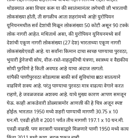
थोडक्यात असा विचार करू या की स्वातंत्र्यानंतर लगेचची जी भारताची
लोकसंख्या होती, ती सगळीच आता शहरांमध्ये आहे! युरोपियन
यूनियनमधील सर्व देशांची मिळून लोकसंख्या 50 कोटी असून 90 टक्के
लोक नागरी आहेत. मथितार्थ असा, की युरोपियन यूनियनमध्ये सर्व
देशांची एकूण नागरी लोकसंख्या (27 देश) भारताच्या एकूण नागरी
लोकसंख्येएवढी आहे. या सर्वांना किमान दाचा स्वच्छ पाण्याचा पुरवठा,
भुयारी ड्रेनेजची सोय, वीज-रस्ते-वाहतुकीची यंत्रणा, स्वास्थ्य व वैद्यकीय
सोयी पुरविणे हे किती अवघड आहे याचा अंदाज लागतो.
यांपैकी पाणीपुरवठा सोडल्यास बाकी सर्व सुविधांचा प्रवठा सातत्याने
वाढविणे शक्य आहे. परंतु पाण्याचा पुरवठा मात्र वाढत्या वेगाने करत
राहणे, हे जवळजवळ अशक्य आहे. याचे मुख्य कारण आपण समजून
घेऊ. काही आकडेवारी डोळ्यासमोर आणली की हे चित्र अजून स्पष्ट
होईल. भारतात 1950 मध्ये शहरी पाण्याची मागणी 30.75 x 10
घन.मी. एवढी होती व 2001 पर्यंत तीच मागणी 197.1 x 10 घन.मी.
एवढी वाढली. पण सरासरी पावसाद्वारे मिळणारे पाणी 1950 मध्ये काय
किंवा 2011 मध्ये काय, बदलू शकत नाही.