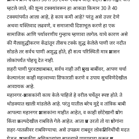
म्हटले जाते, की शून्य टक्क्यांवरून हा आकडा किमान 30 ते 40
टक्क्यांपर्यंत आला आहे, हे काय कमी आहे? परंतु असे उत्तर देणे
अथवा यक्तिवाद लढवणे, व समाजाची दिशाभूल करणे हा एक
सामाजिक आणि पर्यावरणीय गुन्हाच म्हणावा लागेल. याचे कारण असे
की मैलाशुद्धीकरण केंद्रांतून तीसच टक्के शुद्ध केलेले पाणी जर नदीत
सोडले तर सर्वच पाणी अशुद्ध होते, ही सत्य परिस्थिती मात्र प्रशासन
लोकांपर्यंत पोहचू देत नाही.
शहरी पाणी पुरवठ्याबाबत, सर्वच नाही तरी प्रमुख बाबींवर, आपण चर्चा
केल्यानंतर काही महत्त्वाच्या शिफारशी करणे व उपाय सुचविणेदेखील
आवश्यक आहे.
महानगर-प्रशासकांनी काय केले पाहिजे हे वरील चर्चेतून स्पष्ट होते. ते
थोडक्यात खाली मांडलेले आहे. परंतु यातील बरेच मुद्दे व तांत्रिक बाबी
आपल्या महानगर प्रशासकांना माहीत आहेत, व काही छोटेखानी प्रयोग
किंवा प्रकल्पदेखील राबविले गेले आहेत. आता प्रश्न उरतो तो या प्रयोगांना
शहर-पातळीवर राबविण्याचा. असे उपक्रम राबवून लोकप्रतिनिधींची मदत
घेऊन, प्रशासकीय अधिकाऱ्यांचा सातत्याने पाठपुरावा करून प्रश्न