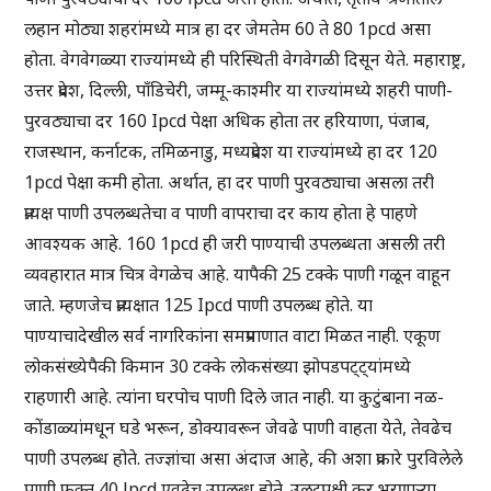
लहान मोठ्या शहरांमध्ये मात्र हा दर जेमतेम 60 ते 80 1pcd असा
होता. वेगवेगळ्या राज्यांमध्ये ही परिस्थिती वेगवेगळी दिसून येते. महाराष्ट्र,
उत्तर प्रदेश, दिल्ली, पाँडिचेरी, जम्मू-काश्मीर या राज्यांमध्ये शहरी पाणी-
पुरवठ्याचा दर 160 Ipcd पेक्षा अधिक होता तर हरियाणा, पंजाब,
राजस्थान, कर्नाटक, तमिळनाडु, मध्यप्रदेश या राज्यांमध्ये हा दर 120
1pcd पेक्षा कमी होता. अर्थात, हा दर पाणी पुरवठ्याचा असला तरी
प्रत्यक्ष पाणी उपलब्धतेचा व पाणी वापराचा दर काय होता हे पाहणे
आवश्यक आहे. 160 1pcd ही जरी पाण्याची उपलब्धता असली तरी
व्यवहारात मात्र चित्र वेगळेच आहे. यापैकी 25 टक्के पाणी गळून वाहून
जाते. म्हणजेच प्रत्यक्षात 125 Ipcd पाणी उपलब्ध होते. या
पाण्याचादेखील सर्व नागरिकांना समप्रमाणात वाटा मिळत नाही. एकूण
लोकसंख्येपैकी किमान 30 टक्के लोकसंख्या झोपडपट्ट्यांमध्ये
राहणारी आहे. त्यांना घरपोच पाणी दिले जात नाही. या कुटुंबाना नळ-
कोंडाळ्यांमधून घडे भरून, डोक्यावरून जेवढे पाणी वाहता येते, तेवढेच
पाणी उपलब्ध होते. तज्ज्ञांचा असा अंदाज आहे, की अशा प्रकारे पुरविलेले
पाणी फक्त 40 lpcd एवढेच उपलब्ध होते. उलटपक्षी कर भरणाऱ्या