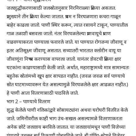
जलशुद्धीकरणासाठी जलस्रोतानुसार निरनिराळ्या प्रक्रिया असतात.
प्रामुख्याने तीन प्रक्रिया केल्या जातात. प्रथम न विरघळणारा कचरा गाळून
बाहेर काढला जातो. पाणी स्थिर करून, त्यात रसायने टाकून, पाण्यातील
गाळ तळाशी बसवला जातो. नंतर विरघळलेल्या प्राणवायूचे प्रमाण
वाढवण्याकरता पाण्याला फवारले जाते. या पाण्यात रोगजन्य जीवाणू व
इतर अतिसूक्ष्म जीवाणू असतात. सध्यातरी भारतात क्लोरीन वायू या
जीवाणूंना निष्प्रभ करण्यास वापरला जातो. यानंतर शेवटची प्रक्रिया क्षार
घटकांना काढण्यासाठी केली जाते. अर्थात, महाराष्ट्रामध्ये मात्र सामान्यतः
बहुतेक स्रोतांमध्ये खूप क्षार सापडत नाहीत. (जवळ जवळ सर्व पाण्याचे
स्रोत घाटमाथ्यावरून येत असल्यामुळे विरघळलेले क्षार आढळत नाहीत.)
हे पाणी आता वितरणासाठी पाठविले जाते.
भाग 2 – पाण्याचे वितरण
शुद्ध केलेले पाणी नलिकांद्वारे सोसायट्यांना अथवा घरोघरी वितरित केले
जाते. जमिनीवरील काही भाग उंच-सखल असल्यामळे वितरणाकरता
अनेक छोटे जलाशय बनविले जातात. या जलाशयांमधून पाणी विजेच्या
पंपाद्वारे उचलून सर्व ठिकाणी पोहचविले जाते. ही पंपिंग-स्टेशने विजेवर