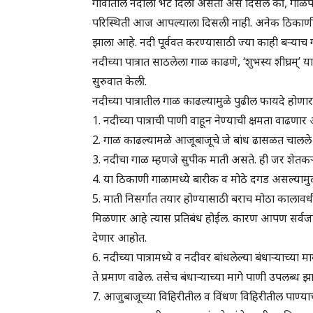
गावातील नदीला भेट दिली असता असे दिसले की, गोळप गाव
परिस्थिती आज आपल्याला दिसली नाही. अनेक ठिकाणी न
झाला आहे. नदी पूर्ववत करण्यासाठी ज्या काही बऱ्याच गोष
नदीच्या पात्रात साठलेला गाळ काढणे, ‘शुभस्य शीघ्रम्’ य
सुरुवात केली.
नदीच्या पात्रातील गाळ काढल्यामुळे पुढील फायदे होणा
1. नदीच्या पात्राची पाणी वाहून नेण्याची क्षमता वाढणार
2. गाळ काढल्यामळे आजूबाजूचे जे बांध ढासळत चालले आ
3. नदीचा गाळ म्हणजे सुपीक माती असते. ही जर शेतकऱ
4. या ठिकाणी गाळामध्ये बारीक व मोठे दगड असल्यामुळ
5. माती निसर्गात तयार होण्यासाठी बराच मोठा कालावधी
मिळणार आहे त्यास प्रतिबंध होईल. कारण आपण सर्वजण
देणार आहोत.
6. नदीच्या पात्रामध्ये व नदीवर बांधलेल्या बंधाऱ्याच्य
ते प्रमाण वाढेल. तसेच बंधाऱ्याच्या मागे पाणी उपलब्ध
7. आजुबाजूच्या विहिरीतील व विंधण विहिरीतील पाण्या