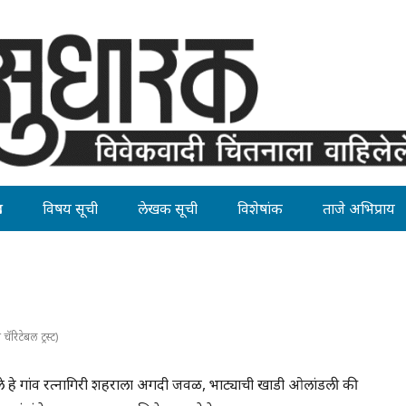
ह
विषय सूची
लेखक सूची
विशेषांक
ताजे अभिप्राय
चॅरिटेबल ट्रस्ट)
ले हे गांव रत्नागिरी शहराला अगदी जवळ, भाट्याची खाडी ओलांडली की