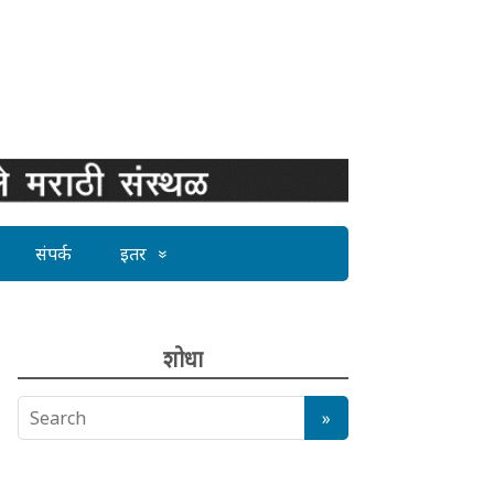
संपर्क
इतर
शोधा