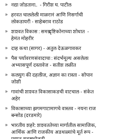
नद्या जोडताना.. - गिरीश घ. पाटील
हरवत चाललेली माळरानं आणि निसर्गाची
लोकडायरी - साहेबराव राठोड
शाश्वत विकास : समग्र दृष्टिकोनाच्या शोधात -
हेमंत मोहरीर
दाह कथा (सागर) - अतुल देऊळगावकर
पैस पर्यावरणसंवादाचा : संदर्भमूल्य असलेला
अभ्यासपूर्ण दस्तावेज - सतीश लळीत
कलयुग की दहलीज, अज्ञान का रास्ता - सोपान
जोशी
गावांची शाश्वत विकासाकडची वाटचाल - संकेत
अहेर
विकासाच्या झगमगाटामागचे वास्तव - नयना राज
बन्सोड (दरडमारे)
भारतीय शहरे: शाश्वततेच्या मार्गातील सामाजिक,
आर्थिक आणि राजकीय अडथळ्यांचे मूर्त रूप -
प्रद्युम्न सहस्रभोजनी