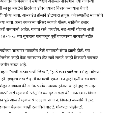
ूपानंदांचे जन्मस्थान व समाधिक्षेत्र असलेले पावसगाव, त्या गावाच्या
लावून बसलेले हिरवेगार डोंगर. त्यावर विहार करण्यास येणारे
फळी यांच्या बागा, आमराईत डौलाने डोलणारा हापूस, कोकणातील माणसांचे
ंच्या बागा. असा नयनरम्य परिसर म्हणजे गोळप. साडेतीन हजार
ावकरी समाधानी आहेत. गावात रस्ते, पथदीप, नळ-पाणी योजना अशी
974-75 च्या सुमारास गावामधून पूर्वी वाहणाऱ्या बारमाही नदीत
नदीच्या पाण्यावर गावातील शेती बागायती संपन्न झाली होती. पण
ला काही वेळा समस्यांना तोंड द्यावे लागते. काही ठिकाणी पावसात
ची जमीन खचत आहे.
्हता. “पाणी अडवा पाणी जिरवा”, “झाडे लावा झाडे जगवा” ह्या घोषणा
ी. म्हणूनच ठरवले कृती करायची. एकदा का तुम्ही कृती करावयाची
बोलून दाखवला की अनेक पर्याय उपलब्ध होतात. काही तुम्हाला मदत
वाटतं’ असे म्हणणारे. परंतु निश्चय दृढ असला की नकारात्मक विचार
 आले ते म्हणजे श्री.उल्हास परांजपे, विश्वस्त जलवर्धिनी ट्रस्ट.
े आश्वासन घेऊनच आम्ही रत्नागिरी गाठले. गोळपला पोहोचलो.