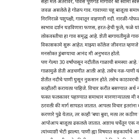
सहा मैल अंतरावर, पावस पूर्णगड मार्गावर श्री स्वामी स्वर
जवळ असलेले हे गोळप गाव. गावाच्या चहू बाजूला समाधी 
निरनिराळे पशुपक्षी, गावातून वाहणारी नदी. नारळी-पो
स्वभाव दर्शन घडविणारा फणस, हरत-हेची फुले, फळे या
लोकवस्तीचा हा गाव समृद्ध आहे. शेती बागायतीमुळे ग
विकासकामे सुरू आहेत. माझ्या कॉलेज जीवनात म्हणजे 1
मनसोक्त डुंबण्याचा आनंद मी अनुभवत होतो.
पण गेल्या 30 वर्षांपासून नदीतील गाळाची समस्या आहे. 
गाळामुळे शेती अडचणीत आली आहे. तसेच नळ-पाणी योजने
शेतीत नदीचे पाणी घुसून नुकसान होते. तसेच काठावर
काहीतरी करायला पाहिजे. विचार करीत बसण्यात अर्थ नव
फक्त फलकावर पहाण्यात समाधान मानणाऱ्यातला मी नाह
ठरवली की मार्ग सापडत जातात. आपला विचार इतरांना 
करणारे पुढे येतात, तर काही ‘बघा बुवा, मला तर कठीण 
आपोआप बाजूला ढकलले जातात. अशाच चर्चेतून एक नाव पुढे
त्यांच्याशी भेटी झाल्या. पाणी ह्या विषयात सहकार्याच