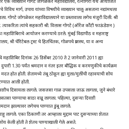
षयावर एक व्याख्यान गोगटे जोगळेकर महाविद्यालय, रत्नागिरी येथे आयोजित
ाचे विविध मार्ग, उपाय यांच्या विषयीचे व्याख्यान चालू असताना नद्यांमधला
ा. गोगटे जोगळेकर महाविद्यालयाने या प्रस्तावाला लगेच मंजुरी दिली. श्री
त्याकरिता त्यांचे सहकारी श्री. विलास गोगटे (ऑरेंज कौंटी फाऊंडेशन )
एका महाशिबिराचे आयोजन करण्याचे ठरले. मुंबई विद्यापीठ व महाराष्ट्र
लय, श्री चॅरिटेबल ट्रस्ट चे हितचिंतक, गोळपचे ग्रामस्थ, या व अन्य
यांचे महाशिबिर दिनांक 26 डिसेंबर 2010 ते 2 जानेवारी 2011 ह्या
पारी 1.30 पर्यंत श्रमदान व नंतर इतर बौद्धिक व करमणुकीचे कार्यक्रम
 मदत होत होती. शेतामध्ये तंबू ठोकून ह्या मुला/मुलींची रहावयाची सोय
करण्यात आली होती.
सऱ्या दिवशीच दिसायला लागले. जसजसा गाळ उपसला जाऊ लागला, जुने बंधारे
े तसतसा पाण्याचा साठा वाढू लागला. पहिल्या, दुसऱ्या दिवशी
्रमदान झाल्यावर लगेचच पाण्यात डुंबू लागले.
ी वाहू लागले. एका ठिकाणी तर आम्हाला मुद्दाम पाट दुसऱ्याच्या शेतात
ोय केली होती ते शेतच पाण्याखाली गेले असते.