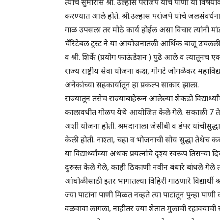
त्याच सुमारास श्री. उल्हास परांजपे यांचे पाणी या वि
करण्यात आले होते. श्री.उल्हास परांजपे यांचे जलसंवर्धन
गाळ उपसला तर मोठे कार्य होईल असा विचार त्यांनी मांडल
चॅरिटेबल ट्रस्ट ने या आयोजनातली आर्थिक बाजू उचलली. 
व श्री. शिर्के (प्रयोग फाऊंडेशन ) पुढे आले व त्यातूनच 
राज्य राष्ट्रीय सेवा योजना कक्ष, गोगटे जोगळेकर महाविद्या
अनेकांच्या सहकार्यातून हा प्रकल्प साकार झाला.
राज्यातून तसेच राज्याबाहेरून आलेल्या शेकडो विद्यार्थ्
कालावधीत गोळप येथे आयोजित केले गेले. सकाळी 7 ते दु
अशी योजना होती. श्रमदानाला जेसीबी व डंपर यांचीसुद्धा
केली होती. नाश्ता, चहा व भोजनाची सोय सुद्धा तेथेच 
या विद्यार्थ्यांच्या अथक प्रयत्नांचे दृश्य स्वरूप ति
दुरुस्त केले गेले, काही ठिकाणी नवीन बंधारे बांधले गेल
आंघोळीसाठी इतर भागातल्या विहिरी गाठणारे विद्यार्थी श
ज्या पाटांना पाणी मिळत नव्हते त्या पाटांतून पुन्हा पाण
वळवावा लागला, नाहीतर ज्या शेतात मुलांची रहावयाची स