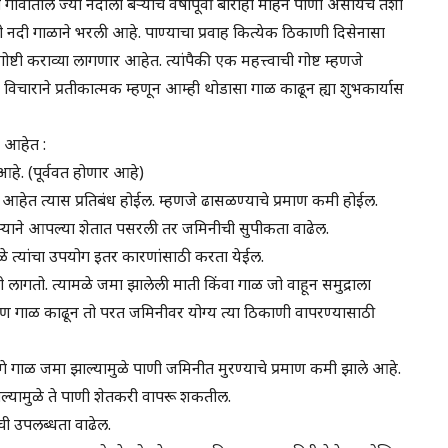
ातील ज्या नदीला बऱ्याच वर्षांपूर्वी बाराही महिने पाणी असायचे तशी
दी गाळाने भरली आहे. पाण्याचा प्रवाह कित्येक ठिकाणी दिसेनासा
्टी कराव्या लागणार आहेत. त्यांपैकी एक महत्त्वाची गोष्ट म्हणजे
ा विचाराने प्रतीकात्मक म्हणून आम्ही थोडासा गाळ काढून ह्या शुभकार्यास
र आहेत :
 आहे. (पूर्ववत होणार आहे)
हेत त्यास प्रतिबंध होईल. म्हणजे ढासळण्याचे प्रमाण कमी होईल.
्याने आपल्या शेतात पसरली तर जमिनीची सुपीकता वाढेल.
े त्यांचा उपयोग इतर कारणांसाठी करता येईल.
 लागतो. त्यामळे जमा झालेली माती किंवा गाळ जो वाहून समुद्राला
 गाळ काढून तो परत जमिनीवर योग्य त्या ठिकाणी वापरण्यासाठी
ा मागे गाळ जमा झाल्यामुळे पाणी जमिनीत मुरण्याचे प्रमाण कमी झाले आहे.
 झाल्यामुळे ते पाणी शेतकरी वापरू शकतील.
ची उपलब्धता वाढेल.