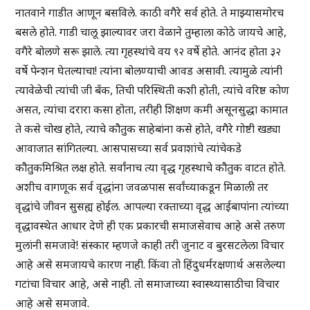
नातवाने गाडीत आणून बसविले. काठी वगैरे सर्व होते. ते माझ्यासमोरच
बसले होते. गाडी चालू झाल्यावर जरा वेळाने तुम्हाला कोठे जायचे आहे,
वगैरे बोलणे सरू झाले. त्या गृहस्थांचे वय ९२ वर्षे होते. आनंद होता ३२
वर्षे पेन्शन घेतल्याचा! त्यांना बोलण्याची आवड असावी. त्यामुळे त्यांनी
त्यावेळेची त्यांची जी बँक, तिची परिस्थिती कशी होती, त्यांचे वरिष्ठ कोण
असत, त्यांचा दरारा कसा होता, तरीही शिक्षण कमी असूनसुद्धा कामात
ते कसे चोख होते, त्याचे कौतुक साहेबांना कसे होते, वगैरे गोष्टी खड्या
आवाजात सांगितल्या. आसपासच्या सर्व प्रवाशांचे त्यांचेकडे
कौतुकमिश्रित लक्ष होते. सर्वांनाच त्या वृद्ध गृहस्थाचे कौतुक वाटत होते.
अशीच वागणूक सर्व वृद्धांना जवळपास सर्वांच्याकडून मिळाली तर
वृद्धांचे जीवन सुसह्य होईल. आपल्या रक्ताच्या वृद्ध आईबापांना त्यांच्या
वृद्धावस्थेत आधार देणे ही एक प्रकारची समाजसेवाच आहे असे तरुण
मुलांनी समजावे! संस्कार म्हणजे काही तरी जुनाट व बुरसटलेला विचार
आहे असे समजायचे कारण नाही. किंवा तो हिंदुधर्मरक्षणार्थ असलेल्या
गटांचा विचार आहे, असे नाही. तो समाजाच्या स्वास्थ्यासाठीचा विचार
आहे असे समजावे.