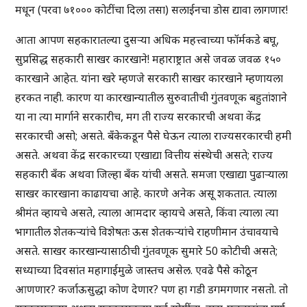
मधून (परवा ७१००० कोटींचा दिला तसा) सलाईनचा डोस द्यावा लागणार!
आता आपण सहकारातल्या दुसऱ्या अधिक महत्त्वाच्या फॉर्मकडे बघू,
सुप्रसिद्ध सहकारी साखर कारखाने! महाराष्ट्रात असे जवळ जवळ १५०
कारखाने आहेत. यांना खरे म्हणजे सरकारी साखर कारखाने म्हणायला
हरकत नाही. कारण या कारखान्यातील सुरुवातीची गुंतवणूक बहुतांशाने
या ना त्या मार्गाने सरकारीच, मग ती राज्य सरकारची अथवा केंद्र
सरकारची असो; असते. बँकेकडून पैसे घेऊन त्याला राज्यसरकारची हमी
असते. अथवा केंद्र सरकारच्या एखाद्या वित्तीय संस्थेची असते; राज्य
सहकारी बँक अथवा जिल्हा बँक यांची असते. समजा एखाद्या पुढाऱ्याला
साखर कारखाना काढायचा आहे. कारणे अनेक असू शकतात. त्याला
श्रीमंत व्हायचे असते, त्याला आमदार व्हायचे असते, किंवा त्याला त्या
भागातील शेतकऱ्यांचे विशेषतः ऊस शेतकऱ्यांचे राहणीमान उंचावयाचे
असते. साखर कारखान्यासाठीची गुंतवणूक सुमारे 50 कोटीची असते;
सध्याच्या दिवसांत महागाईमुळे जास्तच असेल. एवढे पैसे कोठून
आणणार? कर्जाऊसुद्धा कोण देणार? पण हा गडी डगमगणार नसतो. तो