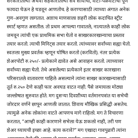
सरकारातल्या अथवा सहकारातल्या सर्व सोयींचा, वाटा-पळवाटांचा पूर्ण
फायदा घेऊन हे घडवून आणतोच. हे करण्यासाठी त्याच्या अंगात अनेक
गुण-अवगुण लागतात. अशाच माणसाला शहरी लोक कदाचित स्ट्रीट
स्मार्ट म्हणत असतील. तो प्रथम आपल्या गावातले, नात्यातले काही लोक
जमवून त्यांची एक प्राथमिक सभा घेतो व साखरकारखान्याचा प्रस्ताव
तयार करतो. त्याची मिनिट्स तयार करतो. त्यांच्यावर सर्वांच्या सह्या घेतो.
स्वतःला मुख्य प्रवर्तक म्हणून घोषित करतो (करवितो). नंतर प्रत्येक
शेअरपोटी रु.२५०/- प्रत्येकाने द्यावेत असे आवाहन करतो. त्याच्यावर
सर्वांच्या सह्या घेतो. तेथे असलेल्या प्रत्येकाने इतर साखर कारखाना
परिसरातले वातावरण पाहिले असल्याने त्यांना साखर कारखान्यासाठी
तूर्त रु.२५० देणे काही फार अवघड वाटत नाही. पैसे जमायला मोठ्या
जल्लोषात सुरुवात होते. मग दुसऱ्या दिवशीच्या वर्तमानपत्रांत या सभेची
जोरदार वर्णने छापून आणली जातात. शिवाय मौखिक प्रसिद्धी असतेच.
त्यामुळे अनेक लोकांना वाटते आपणच मागे राहिलो. मग ते विचारणा
करतात, “आम्ही काही कारणाने सभेला येऊ शकलो नाही, तरी पण
शेअर घ्यायची इच्छा आहे. काय करावे?” मग एखादा गावपुढारी त्यांना