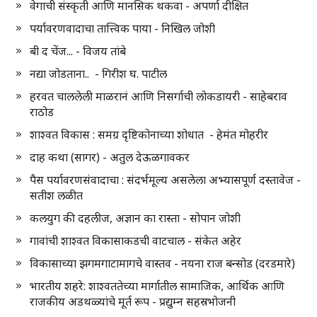
वेगाची संस्कृती आणि मानसिक थकवा - अपर्णा दीक्षित
पर्यावरणवादाचा तात्त्विक पाया - निखिल जोशी
बी द चेंज... - विजय तांबे
नद्या जोडताना.. - गिरीश घ. पाटील
हरवत चाललेली माळरानं आणि निसर्गाची लोकडायरी - साहेबराव
राठोड
शाश्वत विकास : समग्र दृष्टिकोनाच्या शोधात - हेमंत मोहरीर
दाह कथा (सागर) - अतुल देऊळगावकर
पैस पर्यावरणसंवादाचा : संदर्भमूल्य असलेला अभ्यासपूर्ण दस्तावेज -
सतीश लळीत
कलयुग की दहलीज, अज्ञान का रास्ता - सोपान जोशी
गावांची शाश्वत विकासाकडची वाटचाल - संकेत अहेर
विकासाच्या झगमगाटामागचे वास्तव - नयना राज बन्सोड (दरडमारे)
भारतीय शहरे: शाश्वततेच्या मार्गातील सामाजिक, आर्थिक आणि
राजकीय अडथळ्यांचे मूर्त रूप - प्रद्युम्न सहस्रभोजनी