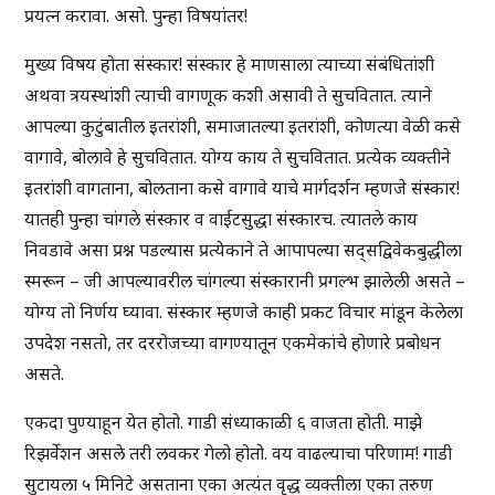
प्रयत्न करावा. असो. पुन्हा विषयांतर!
मुख्य विषय होता संस्कार! संस्कार हे माणसाला त्याच्या संबंधितांशी
अथवा त्रयस्थांशी त्याची वागणूक कशी असावी ते सुचवितात. त्याने
आपल्या कुटुंबातील इतरांशी, समाजातल्या इतरांशी, कोणत्या वेळी कसे
वागावे, बोलावे हे सुचवितात. योग्य काय ते सुचवितात. प्रत्येक व्यक्तीने
इतरांशी वागताना, बोलताना कसे वागावे याचे मार्गदर्शन म्हणजे संस्कार!
यातही पुन्हा चांगले संस्कार व वाईटसुद्धा संस्कारच. त्यातले काय
निवडावे असा प्रश्न पडल्यास प्रत्येकाने ते आपापल्या सद्सद्विवेकबुद्धीला
स्मरून – जी आपल्यावरील चांगल्या संस्कारानी प्रगल्भ झालेली असते –
योग्य तो निर्णय घ्यावा. संस्कार म्हणजे काही प्रकट विचार मांडून केलेला
उपदेश नसतो, तर दररोजच्या वागण्यातून एकमेकांचे होणारे प्रबोधन
असते.
एकदा पुण्याहून येत होतो. गाडी संध्याकाळी ६ वाजता होती. माझे
रिझर्वेशन असले तरी लवकर गेलो होतो. वय वाढल्याचा परिणाम! गाडी
सुटायला ५ मिनिटे असताना एका अत्यंत वृद्ध व्यक्तीला एका तरुण