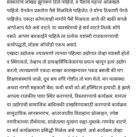
संस्कारांचे जोखड झुगारून दिले पाहिजे, व पैशाचे महत्त्व ओळखले
पाहिजे. येनकेन प्रकारेण पैसे मिळविले पाहिजेत. ते योग्य ठिकाणी पेरले
पाहिजेत. एकदा कोणत्याही मार्गाने पैसे मिळवता आले की बाकी सगळे
आपोआप येते असे वाटते. या व्यवस्थेमध्ये हे सर्व वाटते तितके सोपे
नसते. आपण बारकाईने पाहिले तर प्रत्येक यशस्वी राजकारण्याची
कार्यपद्धती, मोडस ऑपरेंडी एकच असते.
एखादा उद्योजक ज्याप्रमाणे त्याच्या पहिल्या उद्योगात जेव्हा यशस्वी होतो
व स्थिरावतो, तेव्हाच तो डायव्हर्सिफिकेशनचा प्रयत्न म्हणून इतर उद्योग
करतो; त्याचप्रमाणे एकदा साखर कारखान्यावर पकड बसली की मग
शिक्षणसंस्थांचे जाळे, दूध संघ वगैरे गोष्टीत तो भाग घेतो. मग पतसंस्था
अथवा नागरी सहकारी बँक; कधी कधी को.ऑ.हॉस्पिटल इत्यादी. हे झाले
आपला राजकीय पाया स्थिर करण्याचे, विस्तारण्याचे कार्यक्रम. यानंतर
या उद्योगांची सामाजिक बांधिलकी दाखविण्यासाठी करण्याचे कार्यक्रम.
सामुदायिक लग्नसमारंभ, आंतरजातीय विवाहांना प्रोत्साहन, ज्येष्ठ
नागरिकांच्या तीर्थयात्रा, शाळेतल्या मुलांना वह्या-पुस्तके-गणवेश वाटणे.
या सर्व कार्यक्रमांना प्रसिद्धी मिळेल असे पाहणे. असे कार्यक्रम जेव्हा