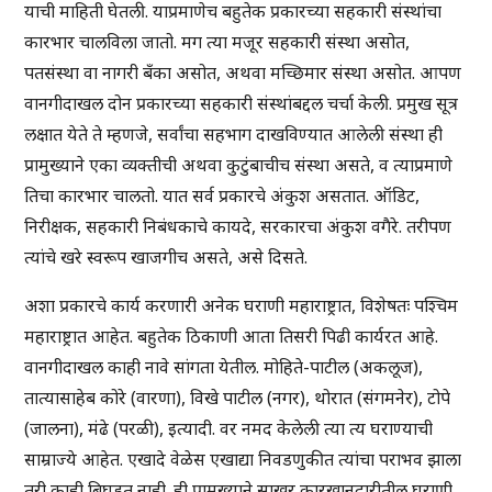
याची माहिती घेतली. याप्रमाणेच बहुतेक प्रकारच्या सहकारी संस्थांचा
कारभार चालविला जातो. मग त्या मजूर सहकारी संस्था असोत,
पतसंस्था वा नागरी बँका असोत, अथवा मच्छिमार संस्था असोत. आपण
वानगीदाखल दोन प्रकारच्या सहकारी संस्थांबद्दल चर्चा केली. प्रमुख सूत्र
लक्षात येते ते म्हणजे, सर्वांचा सहभाग दाखविण्यात आलेली संस्था ही
प्रामुख्याने एका व्यक्तीची अथवा कुटुंबाचीच संस्था असते, व त्याप्रमाणे
तिचा कारभार चालतो. यात सर्व प्रकारचे अंकुश असतात. ऑडिट,
निरीक्षक, सहकारी निबंधकाचे कायदे, सरकारचा अंकुश वगैरे. तरीपण
त्यांचे खरे स्वरूप खाजगीच असते, असे दिसते.
अशा प्रकारचे कार्य करणारी अनेक घराणी महाराष्ट्रात, विशेषतः पश्चिम
महाराष्ट्रात आहेत. बहुतेक ठिकाणी आता तिसरी पिढी कार्यरत आहे.
वानगीदाखल काही नावे सांगता येतील. मोहिते-पाटील (अकलूज),
तात्यासाहेब कोरे (वारणा), विखे पाटील (नगर), थोरात (संगमनेर), टोपे
(जालना), मंढे (परळी), इत्यादी. वर नमद केलेली त्या त्य घराण्याची
साम्राज्ये आहेत. एखादे वेळेस एखाद्या निवडणुकीत त्यांचा पराभव झाला
तरी काही बिघडत नाही. ही प्रामुख्याने साखर कारखानदारीतील घराणी