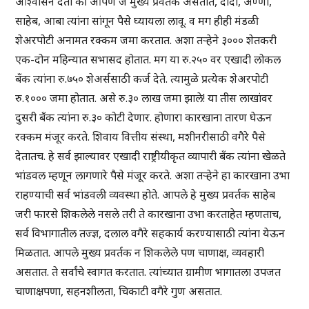
आश्वासन देतो की आपण जे मुख्य प्रवर्तक असतात, दादा, अण्णा,
साहेब, आबा त्यांना सांगून पैसे घ्यायला लावू. व मग हीही मंडळी
शेअरपोटी अनामत रक्कम जमा करतात. अशा तऱ्हेने ३००० शेतकरी
एक-दोन महिन्यात सभासद होतात. मग या रु.२५० वर एखादी लोकल
बँक त्यांना रु.७५० शेअर्ससाठी कर्ज देते. त्यामुळे प्रत्येक शेअरपोटी
रु.१००० जमा होतात. असे रु.३० लाख जमा झाले! या तीस लाखांवर
दुसरी बँक त्यांना रु.३० कोटी देणार. होणारा कारखाना तारण घेऊन
रक्कम मंजूर करते. शिवाय वित्तीय संस्था, मशीनरीसाठी वगैरे पैसे
देतातच. हे सर्व झाल्यावर एखादी राष्ट्रीयीकृत व्यापारी बँक त्यांना खेळते
भांडवल म्हणून लागणारे पैसे मंजूर करते. अशा तऱ्हेने हा कारखाना उभा
राहण्याची सर्व भांडवली व्यवस्था होते. आपले हे मुख्य प्रवर्तक साहेब
जरी फारसे शिकलेले नसले तरी ते कारखाना उभा करताहेत म्हणताच,
सर्व विभागातील तज्ज्ञ, दलाल वगैरे सहकार्य करण्यासाठी त्यांना येऊन
मिळतात. आपले मुख्य प्रवर्तक न शिकलेले पण चाणाक्ष, व्यवहारी
असतात. ते सर्वांचे स्वागत करतात. त्यांच्यात ग्रामीण भागातला उपजत
चाणाक्षपणा, सहनशीलता, चिकाटी वगैरे गुण असतात.