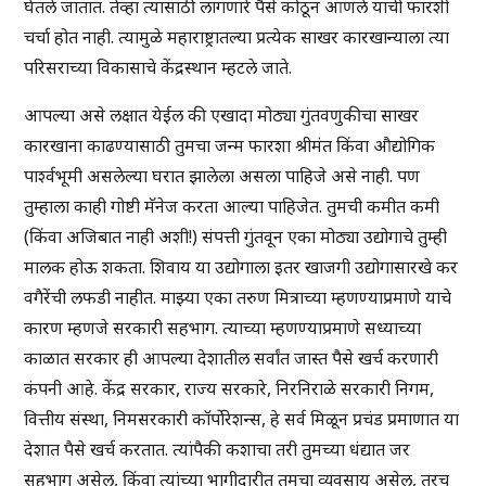
घेतले जातात. तेव्हा त्यासाठी लागणारे पैसे कोठून आणले याची फारशी
चर्चा होत नाही. त्यामुळे महाराष्ट्रातल्या प्रत्येक साखर कारखान्याला त्या
परिसराच्या विकासाचे केंद्रस्थान म्हटले जाते.
आपल्या असे लक्षात येईल की एखादा मोठ्या गुंतवणुकीचा साखर
कारखाना काढण्यासाठी तुमचा जन्म फारशा श्रीमंत किंवा औद्योगिक
पार्श्वभूमी असलेल्या घरात झालेला असला पाहिजे असे नाही. पण
तुम्हाला काही गोष्टी मॅनेज करता आल्या पाहिजेत. तुमची कमीत कमी
(किंवा अजिबात नाही अशी!) संपत्ती गुंतवून एका मोठ्या उद्योगाचे तुम्ही
मालक होऊ शकता. शिवाय या उद्योगाला इतर खाजगी उद्योगासारखे कर
वगैरेंची लफडी नाहीत. माझ्या एका तरुण मित्राच्या म्हणण्याप्रमाणे याचे
कारण म्हणजे सरकारी सहभाग. त्याच्या म्हणण्याप्रमाणे सध्याच्या
काळात सरकार ही आपल्या देशातील सर्वांत जास्त पैसे खर्च करणारी
कंपनी आहे. केंद्र सरकार, राज्य सरकारे, निरनिराळे सरकारी निगम,
वित्तीय संस्था, निमसरकारी कॉर्पोरेशन्स, हे सर्व मिळून प्रचंड प्रमाणात या
देशात पैसे खर्च करतात. त्यांपैकी कशाचा तरी तुमच्या धंद्यात जर
सहभाग असेल, किंवा त्यांच्या भागीदारीत तुमचा व्यवसाय असेल, तरच