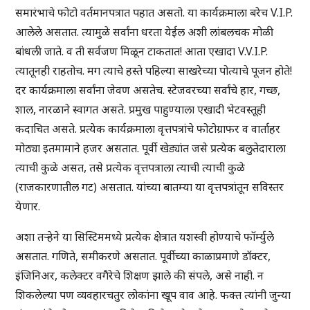
समारंभाचे फोटो वर्तमानपत्रात पहात असतो. या कार्यक्रमाला बरेच V.I.P.
आलेले असतात. त्यामुळे सर्वांना धरता येईल अशी लांबलचक मोळी
बांधली जाते. व ती सर्वजण मिळून टाकतात! आता एखादा V.V.I.P.
त्यातूनही राहतोच. मग त्याचे हस्ते पहिल्या साखरेच्या पोत्याचे पूजन होते!
दर कार्यक्रमाला सर्वांना जेवण असतेच. स्टेजवरच्या सर्वांचे हार, गच्छ,
शाल, नारळाने स्वागत असते. प्रमुख पाहुण्याला एखादी भेटवस्तूही
कदाचित असते. प्रत्येक कार्यक्रमाला वृत्तपत्रांचे फोटोग्राफर व वार्ताहर
मोठ्या इतमामाने हजर असतात. पूर्वी खेड्यांत जसे प्रत्येक बलुतेदाराला
त्याची कुळे असत, तसे प्रत्येक वृत्तपत्राला त्याची त्याची कुळे
(राजकारणातील गट) असतात. यांच्या बातम्या या वृत्तपत्रांतून सविस्तर
येणार.
अशा तऱ्हेने या सिस्टिममध्ये प्रत्येक क्षेत्रात यशस्वी होण्याचे फॉर्म्युले
असतात. गणिते, समीकरणे असतात. पूर्वीच्या काळाप्रमाणे डॉक्टर,
इंजिनिअर, कलेक्टर वगैरेचे शिक्षण झाले की संपले, असे नाही. न
शिकलेल्या पण व्यवहारचतुर लोकांना खूप वाव आहे. फक्त त्यांनी जुन्या