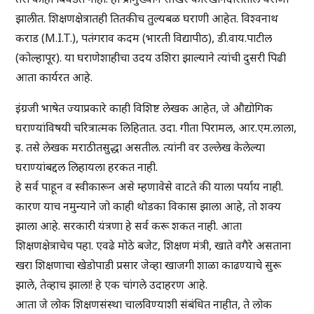
झालीत. शिक्षणक्षेत्रातही तितकीच तुल्यबळ घराणी आहेत. विश्वनाथ
कराड (M.I.T.), पतंगराव कदम (भारती विद्यापीठ), डी.वाय.पाटील
(कोल्हापूर). या घराणेशाहीचा उदय उशिरा झाल्याने त्यांची दुसरी पिढी
आता कार्यरत आहे.
इंग्रजी भाषेत ज्याप्रकारे काही विशिष्ट लेखक आहेत, जे औद्योगिक
घराण्यांविषयी चरित्रात्मक लिहितात. उदा. गीता पिरामल, आर.एम.लाला,
इ. तसे लेखक मराठीतसुद्धा असतील. त्यांनी वर उल्लेख केलेल्या
घराण्यांबद्दल लिहायला हरकत नाही.
हे सर्व पाहून व स्वीकारून असे म्हणावेसे वाटते की याला पर्याय नाही.
कारण याच नमुन्याने जो काही थोडका विकास झाला आहे, तो शक्य
झाला आहे. सरकारी यंत्रणा हे सर्व करू शकत नाही. आता
शिक्षणक्षेत्राचेच पहा. एवढे मोठे बजेट, शिक्षण मंत्री, खाते वगैरे असताना
खरा शिक्षणाचा खेडोपाडी प्रसार जेव्हा खाजगी शाळा काढण्याचे सुरू
झाले, तेव्हाच झाला! हे एक चांगले उदाहरण आहे.
आता जे लोक शिक्षणसंस्था चालविण्याशी संबंधित नाहीत, ते लोक