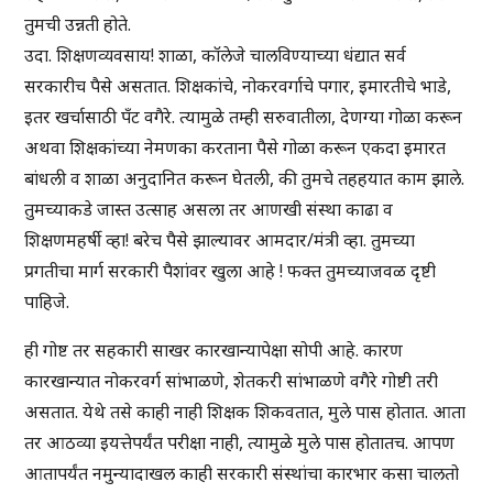
तुमची उन्नती होते.
उदा. शिक्षणव्यवसाय! शाळा, कॉलेजे चालविण्याच्या धंद्यात सर्व
सरकारीच पैसे असतात. शिक्षकांचे, नोकरवर्गाचे पगार, इमारतीचे भाडे,
इतर खर्चासाठी पँट वगैरे. त्यामुळे तम्ही सरुवातीला, देणग्या गोळा करून
अथवा शिक्षकांच्या नेमणका करताना पैसे गोळा करून एकदा इमारत
बांधली व शाळा अनुदानित करून घेतली, की तुमचे तहहयात काम झाले.
तुमच्याकडे जास्त उत्साह असला तर आणखी संस्था काढा व
शिक्षणमहर्षी व्हा! बरेच पैसे झाल्यावर आमदार/मंत्री व्हा. तुमच्या
प्रगतीचा मार्ग सरकारी पैशांवर खुला आहे ! फक्त तुमच्याजवळ दृष्टी
पाहिजे.
ही गोष्ट तर सहकारी साखर कारखान्यापेक्षा सोपी आहे. कारण
कारखान्यात नोकरवर्ग सांभाळणे, शेतकरी सांभाळणे वगैरे गोष्टी तरी
असतात. येथे तसे काही नाही शिक्षक शिकवतात, मुले पास होतात. आता
तर आठव्या इयत्तेपर्यंत परीक्षा नाही, त्यामुळे मुले पास होतातच. आपण
आतापर्यंत नमुन्यादाखल काही सरकारी संस्थांचा कारभार कसा चालतो