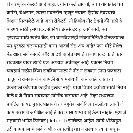
विचारपूर्वक केलेले आहे पाहा. ज्यांना कर्जे द्यायची, त्याच गावातील पंच
कमेटी, चेअरमन, त्यांना मदतनीस म्हणून ज्याला हिशोब ठेवण्याचे
शिक्षण मिळालेले आहे असा सेक्रेटरी, तो हिशोब नीट ठेवतो की नाही हे
पाहण्यासाठी इन्स्पेक्टर, सीनियर इन्स्पेक्टर इ. अधिकारी, पत
पुरवठ्यासाठी स्वतंत्र बँक, जी चालविणारेही लोकप्रतिनिधी! शेतकऱ्याला
पत-पुरवठा करण्यासाठी कसा आदर्श सेट-अप आहे? पण! घोडे येथेच
पेंड खाते. सर्व कायदे वगैरे आदर्श आहेत पण ते राबवणारे लोक ते कसे
राबवतात यावर त्यांचे यश-अपयश अवंलबून आहे. एकतर नियम
व्यवहार्य नाहीत किंवा राबविणाऱ्याला ते नीट न राबवता त्यात पळवाटा
काढून ते राबवायचे व आपली सोय पहायची, असे आहे. आता या
प्रकाराला कोणाचा काहीच इलाज नाही. याचा विचार ज्यांच्यासाठी नियम
केले व जे नियम राबवतात त्यांनीच करायचा आहे. तेव्हा सध्याच्या
प्रचलित कायद्यानुसार पाहायचे तर बहुतेक सर्व वि.का.स.सो.या त्यांनी जे
काम करायचे अपेक्षित आहे ते करण्यास योग्य राहिलेल्या नाहीत, म्हणजे
सहकारी भाषेत डिफंक्ट (defunct) झालेल्या आहेत. त्यांचे थोडेबहुत
तरी कामकाज चालावे अशी सरकारची इच्छा असल्यास त्यांना मधून-