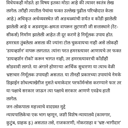
विधेयकही मोडते. हा विषय इतका मोठा आहे की त्यावर स्वतंत्र लेख
लागेल. तरीही त्यातील पेचांचा फक्त उल्लेख पुढील परिच्छेदात केला
आहे.) अधिकृत अर्थव्यवस्थेत जी अडथळ्यांची शर्यत व कोंडी झालेली
झालेली आहे व अडवणूक-क्षमता वापरून लुटणारी जी सत्तास्थाने (रेंट-
सीकर्स) निर्माण झालेली आहेत ती दूर करणे हे निर्मूलक उपाय होत.
हमरस्ता तुंबलेला असला की ज्यांना टोल चुकवायचा नाही असे लोकही
‘डायव्हर्शन’ वापरू लागतात. त्यांना परत हमरस्त्यावर आणायचे तर फक्त
‘डायव्हर्शन रोको’ करून भागत नाही, तर हमरस्त्यावरची कोंडीही
सोडवावी लागते. या अंगाने होणाऱ्या आर्थिक सुधारणा या त्याच वेळी
भ्रष्टाचार-निर्मूलक उपायही असतात. या तीनही प्रकारच्या उपायांचे नेमके
डिझाईन शोधल्याखेरीज नुसते धमाकेदार परफॉर्मन्सेस करण्याने फार तर
या पक्षाचे सरकार जाऊन त्या पक्षाचे सरकार आणणे एवढेच हाती
लागेल.
जन-लोकपालः महत्त्वाचे वादग्रस्त मुद्दे
न्यायपालिकेचा एक भाग म्हणून, जशी विशेष न्यायालये (कामगार,
कुटुंब, ग्राहक इ.) असतात तसे, राजकारणी, नोकरशहा व ‘भ्रष्ट-भागीदार’