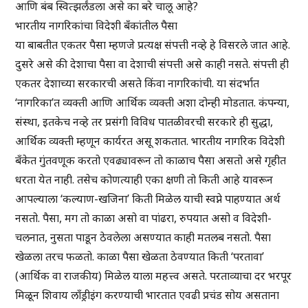
आणि बंब स्वित्झर्लंडला असे का बरे चालू आहे?
भारतीय नागरिकांचा विदेशी बँकांतील पैसा
या बाबतीत एकतर पैसा म्हणजे प्रत्यक्ष संपत्ती नव्हे हे विसरले जात आहे.
दुसरे असे की देशाचा पैसा वा देशाची संपत्ती असे काही नसते. संपत्ती ही
एकतर देशाच्या सरकारची असते किंवा नागरिकांची. या संदर्भात
‘नागरिका’त व्यक्ती आणि आर्थिक व्यक्ती अशा दोन्ही मोडतात. कंपन्या,
संस्था, इतकेच नव्हे तर प्रसंगी विविध पातळीवरची सरकारे ही सुद्धा,
आर्थिक व्यक्ती म्हणून कार्यरत असू शकतात. भारतीय नागरिक विदेशी
बँकेत गुंतवणूक करतो एवढ्यावरून तो काळाच पैसा असतो असे गृहीत
धरता येत नाही. तसेच कोणत्याही एका क्षणी तो किती आहे यावरून
आपल्याला ‘कल्याण-खजिना’ किती मिळेल याची स्वप्ने पाहण्यात अर्थ
नसतो. पैसा, मग तो काळा असो वा पांढरा, रुपयात असो व विदेशी-
चलनात, नुसता पाडून ठेवलेला असण्यात काही मतलब नसतो. पैसा
खेळला तरच फळतो. काळा पैसा खेळता ठेवण्यात किती ‘परतावा’
(आर्थिक वा राजकीय) मिळेल याला महत्त्व असते. परताव्याचा दर भरपूर
मिळून शिवाय लाँड्रीइंग करण्याची भारतात एवढी प्रचंड सोय असताना