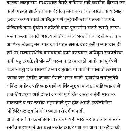
काळ्या व्यवहारात, मध्यस्थाला वेगळे कमिशन द्यावे लागतेच, शिवाय जर
काही गडबड झाली तर कायदेशीर इलाज करता येत नसतो. कायदेबाह्य
इलाज करण्यासाठी अपरिहार्यपणे गुन्हेगारीकरण पत्करावे लागते.
पोलिसाचे काम गुंडांना व कोर्टाचे काम पुढाऱ्यांना करावे लागते. राज्य-
संस्था कल्याणकारी असल्याने तिची बरीच शक्ती व बजेटही स्वतः एक
आर्थिक-खेळाडू बनण्यात खर्ची पडत असते. दंडशक्ती व न्यायदान ही
खरे तर राज्यसंस्थेनेच करावयाची कामे करण्यात अधिकृत राज्यसंस्था
कमी पडू लागते. ही पोकळी भरून काढण्यासाठी जागोजाग पूर्णपणे
घटना-बाह्य ‘राज्यसंस्था’ उभ्या राहतात. या चालविण्यासाठी लागणारा
‘काळा कर’ देखील काळ्या पैशाने भरला जातो. म्हणजेच समांतरतेचे
सर्किट अगोदर पाहिल्याप्रमाणे आर्थिकदृष्ट्या व आता पाहिल्याप्रमाणे
राजकीयदृष्ट्या असे दोन्ही अंगांनी पूर्ण होत असते व हेही भारतभर
सातत्याने व सर्व स्तरीय-सहभागाने पूर्ण होत असते. इकॉनॉमीला
‘पोलिटिकल-इकॉनॉमी’ म्हणतात ते उगीच नाही.
आता हे सर्व त्रांगडे सोडवायचे तर उपायही भारतभर सातत्याने व सर्व-
स्तरीय सहभागाने करायला नकोत काय? पण मग आग मदरलँडमध्ये