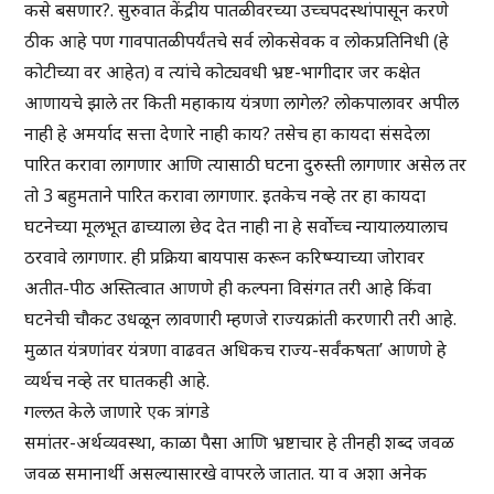
कसे बसणार?. सुरुवात केंद्रीय पातळीवरच्या उच्चपदस्थांपासून करणे
ठीक आहे पण गावपातळीपर्यंतचे सर्व लोकसेवक व लोकप्रतिनिधी (हे
कोटीच्या वर आहेत) व त्यांचे कोट्यवधी भ्रष्ट-भागीदार जर कक्षेत
आणायचे झाले तर किती महाकाय यंत्रणा लागेल? लोकपालावर अपील
नाही हे अमर्याद सत्ता देणारे नाही काय? तसेच हा कायदा संसदेला
पारित करावा लागणार आणि त्यासाठी घटना दुरुस्ती लागणार असेल तर
तो 3 बहुमताने पारित करावा लागणार. इतकेच नव्हे तर हा कायदा
घटनेच्या मूलभूत ढाच्याला छेद देत नाही ना हे सर्वोच्च न्यायालयालाच
ठरवावे लागणार. ही प्रक्रिया बायपास करून करिष्म्याच्या जोरावर
अतीत-पीठ अस्तित्वात आणणे ही कल्पना विसंगत तरी आहे किंवा
घटनेची चौकट उधळून लावणारी म्हणजे राज्यक्रांती करणारी तरी आहे.
मुळात यंत्रणांवर यंत्रणा वाढवत अधिकच राज्य-सर्वंकषता’ आणणे हे
व्यर्थच नव्हे तर घातकही आहे.
गल्लत केले जाणारे एक त्रांगडे
समांतर-अर्थव्यवस्था, काळा पैसा आणि भ्रष्टाचार हे तीनही शब्द जवळ
जवळ समानार्थी असल्यासारखे वापरले जातात. या व अशा अनेक