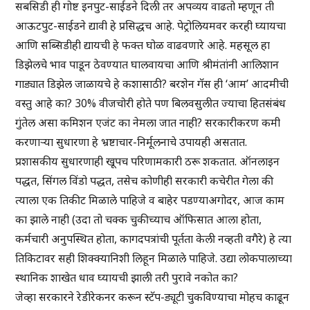
सबसिडी ही गोष्ट इनपुट-साईडने दिली तर अपव्यय वाढतो म्हणून ती
आऊटपुट-साईडने द्यावी हे प्रसिद्धच आहे. पेट्रोलियमवर करही घ्यायचा
आणि सब्सिडीही द्यायची हे फक्त घोळ वाढवणारे आहे. महसूल हा
डिझेलचे भाव पाडून ठेवण्यात घालवायचा आणि श्रीमंतांनी आलिशान
गाड्यात डिझेल जाळायचे हे कशासाठी? बरशेन गॅस ही ‘आम’ आदमीची
वस्तु आहे का? 30% वीजचोरी होते पण बिलवसुलीत ज्याचा हितसंबंध
गुंतेल असा कमिशन एजंट का नेमला जात नाही? सरकारीकरण कमी
करणाऱ्या सुधारणा हे भ्रष्टाचार-निर्मूलनाचे उपायही असतात.
प्रशासकीय सुधारणाही खूपच परिणामकारी ठरू शकतात. ऑनलाइन
पद्धत, सिंगल विंडो पद्धत, तसेच कोणीही सरकारी कचेरीत गेला की
त्याला एक तिकीट मिळाले पाहिजे व बाहेर पडण्याअगोदर, आज काम
का झाले नाही (उदा तो चक्क चुकीच्याच ऑफिसात आला होता,
कर्मचारी अनुपस्थित होता, कागदपत्रांची पूर्तता केली नव्हती वगैरे) हे त्या
तिकिटावर सही शिक्क्यानिशी लिहून मिळाले पाहिजे. उद्या लोकपालाच्या
स्थानिक शाखेत धाव घ्यायची झाली तरी पुरावे नकोत का?
जेव्हा सरकारने रेडीरेकनर करून स्टॅप-ड्यूटी चुकविण्याचा मोहच काढून