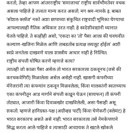
करतो, तेव्हा आपण आंतरराष्ट्रीय ‘समाजाचा’ राष्ट्रीय सार्वभौमतेवर वचक
असला पाहिजे हे तत्त्वतः मान्य करत असतो. मग श्रम-मानके इ. बाबत
‘सोशल क्लॉज’ नको अशा छापाच्या संकुचित राष्ट्रवादी भूमिका घेण्याचा
आपल्यालाही नैतिक अधिकार उरत नाही. हे स्वदेशीवाद्यांनी ध्यानात
घेतले पाहिजे. ते काहीही असो, ‘एकदा का ‘तो’ पैसा आला की घवघवीत
कल्याण-खजिना मिळेल आणि ताबडतोब प्रत्यक्ष लयलूट होईल’ अशी
स्वप्ने जनतेला दाखवणे याला शास्त्रीय आधार नाही हे निश्चित.
राष्ट्रीय संपत्ती घोषित करणे म्हणजे काय?
त्यातही जो काळा पैसा असेल तो भारत सरकारला ठकवूनच (जसे की
करचकवेगिरी) मिळालेला असेल असेही नाही. खासगी कंपनीच्या
मॅनेजरांनी त्या कंपन्यांन ठकवून मिळवलेला, किंवा मालकांनी स्वतःच्याच
एका कंपनीतून आड मार्गाने संपत्ती काढून घेऊन (सायफन) ती कंपनी
तोट्यात, आजारी किंवा दिवाळखोर दाखविलेली, असा पैसाही असू
शकतो. म्हणजे हानिग्रस्त-पक्ष (अग्रीव्ह्ड पार्टी) किंवा घेणेकरी (क्लेमंट) हे
भारत सरकारच असते असे नाही. भारत सरकारला तसे नेमकेपणाने
सिद्ध करता आले पाहिजे व त्यासाठी आवश्यक ते खटले खोकले