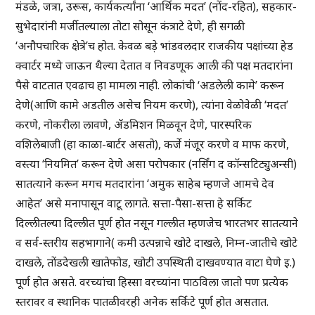
मंडळे, जत्रा, उरूस, कार्यकर्त्यांना ‘आर्थिक मदत’ (नोंद-रहित), सहकार-
सुभेदारांनी मर्जीतल्याला तोटा सोसून कंत्राटे देणे, ही सगळी
‘अनौपचारिक क्षेत्रे’च होत. केवळ बड़े भांडवलदार राजकीय पक्षांच्या हेड
क्वार्टर मध्ये जाऊन थैल्या देतात व निवडणूक आली की पक्ष मतदारांना
पैसे वाटतात एवढाच हा मामला नाही. लोकांची ‘अडलेली कामे’ करून
देणे(आणि कामे अडतील असेच नियम करणे), त्यांना वेळोवेळी ‘मदत’
करणे, नोकरीला लावणे, ॲडमिशन मिळवून देणे, पारस्परिक
वशिलेबाजी (हा काळा-बार्टर असतो), कर्जे मंजूर करणे व माफ करणे,
वस्त्या ‘नियमित’ करून देणे असा परोपकार (नर्सिंग द कॉन्सटिट्युअन्सी)
सातत्याने करून मगच मतदारांना ‘अमुक साहेब म्हणजे आमचे देव
आहेत’ असे मनापासून वाटू लागते. सत्ता-पैसा-सत्ता हे सर्किट
दिल्लीतल्या दिल्लीत पूर्ण होत नसून गल्लीत म्हणजेच भारतभर सातत्याने
व सर्व-स्तरीय सहभागाने( कमी उत्पन्नाचे खोटे दाखले, निम्न-जातीचे खोटे
दाखले, तोंडदेखली खातेफोड, खोटी उपस्थिती दाखवण्यात वाटा घेणे इ.)
पूर्ण होत असते. वरच्यांचा हिस्सा वरच्यांना पाठविला जातो पण प्रत्येक
स्तरावर व स्थानिक पातळीवरही अनेक सर्किटे पूर्ण होत असतात.