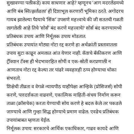
सुखावण्या पलीकडे) काय साधणार आहे? म्हणूनच ‘आग मदरलँडमध्ये
आणि बंब स्वित्झर्लंडला’ ही दिशाभूल करणारी भूमिका ठरते. अगोदरच
गायब झालेल्या पैश्याचे ‘सिंक’ उपसणे महत्त्वाचे की जी सततची गळती
लागलेली आहे तिचे ‘सोर्स’ बंद करणे महत्त्वाचे? सोर्स बंद करण्यामध्ये
प्रतिबंधक उपाय आणि निर्मूलक उपाय मोडतात.
प्रतिबंधक उपायांत मोठ्या नोटा रद्द करणे हा अर्थक्रांती प्रस्तावातला
उपाय सुटा काढून अमलात आंत येणार नाही. कॅशचे बँकीकरण आणि
ट्रॅॉक्शन टॅक्स ही भेदभावरहित सोपी व एक-स्रोती करप्रणाली न
आणताच नोटा रद्द केल्या तर पांढरे व्यवहारही ठप्प होण्याचा धोका
संभवतो.
शिक्षेची तीव्रता व वेगळे न्यायपीठ याहीपेक्षा आन्हिके (प्रोसिजर्स) सोपी
करणे, पारदर्शकता वाढवणे, एकात्मिक माहिती-संचय निर्माण करून
ताळा (क्रॉसचेक) करता येण्याची सोय करणे हे बदल केले तर पकडले
जाण्याचे आणि गुन्हा सिद्ध होण्याचे प्रमाण वाढेल. एवढेच प्रतिबंधक
उपायांबाबत म्हणता येईल.
निर्मूलक उपाय: सरकारचे आर्थिक एकाधिकार, गाढव कायदे आणि