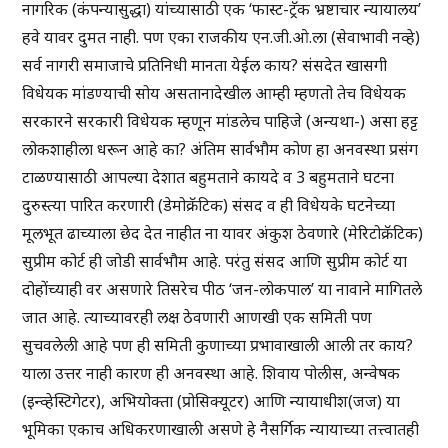
नागरिक (कंपन्यासुद्धा) यांच्यासाठी एक ‘फास्ट-ट्रॅक भ्रष्टाचार न्यायालय’
हवे यावर दुमत नाही. पण एका राजकीय एन.जी.ओ.ला (सेवाभावी नव्हे)
सर्व नागरी समाजाचे प्रतिनिधी मानता येईल काय? संसदेत खासगी
विधेयक मांडण्याची सोय असतानादेखील आम्ही म्हणतो तेच विधेयक
सरकारने सरकारी विधेयक म्हणून मांडलेच पाहिजे (अन्यथा-) असा हट्ट
लोकशाहीला धरून आहे का? अंतिम सार्वभौम कोण हा अनवस्था प्रसंग
टाळण्यासाठी आपल्या देशात बहुमताने कायदे व 3 बहुमताने घटना
दुरुस्त्या पारित करणारी (डेमोक्रॅटिक) संसद व ही विधेयके घटनेच्या
मूलभूत ढाच्याला छेद देत नाहीत ना यावर अंकुश ठेवणारे (मेरिटोक्रॅटिक)
सुप्रीम कोर्ट ही जोडी सार्वभौम आहे. परंतु संसद आणि सुप्रीम कोर्ट या
दोहोंच्याही वर असणारे तिसरेच पीठ ‘जन-लोकपाल’ या नावाने मागितले
जात आहे. त्याच्यावरही लक्ष ठेवणारी आणखी एक समिती पण
सुचवलेली आहे पण ही समिती कुणाच्या प्रभावाखाली आली तर काय?
याला उत्तर नाही कारण ही अनवस्था आहे. शिवाय पोलीस, अन्वेषक
(इन्व्हेस्टिगेटर), अभियोक्ता (प्रोसिक्यूटर) आणि न्यायाधीश(जज) या
भूमिका एकाच अधिकरणाखाली असणे हे नैसर्गिक न्यायाच्या तत्त्वातही