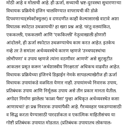
मोठी आहे व मोलाची आहे. ही ऊर्जा, सध्याची भ्रष्ट-दुरवस्था सुधारणाऱ्या
विधायक प्रक्रियेचे इंजिन चालविण्यात वापरायची की डोळे
दिपवणाऱ्या(स्पेक्टॅक्युलर) व दणदणीत काही केल्यासारखे वाटावे अशा
विघातक स्फोटात उधळायची? हा खरा प्रश्न आहे. परंतु वलयांकित,
एककल्ली, एककलमी आणि ‘एककिल्ली’ नेतृत्वाखाली होणारी
आंदोलने, ही ऊर्जा स्फोटात उधळण्याचेच काम करत आहेत. इतकेच
नव्हे तर ते समांतर अर्थव्यवस्थेचे कारण म्हणजे ‘उच्चपदस्थांचा
लोभीपणा’ व उपाय म्हणजे त्यांना वठणीवर आणणे’ असे सुटसुटीत
आकलन प्रसृत करून ‘अर्थशास्त्रीय निरक्षरता’ अधिकच वाढवीत आहेत.
विधायक प्रक्रियेच्या इंजिनचे डिझाईन नेमके सापडल्याखेरीज ही ऊर्जा
विधायक उपायांकडे वळविता येणार नाही. उपायांमध्ये निवारक उपाय,
प्रतिबंधक उपाय आणि निर्मूलक उपाय असे तीन प्रकार मानता येतील.
अगोदर निर्माण झालेला ‘काळा पैसा’ पुन्हा अधिकृत अर्थव्यवस्थेत कसा
आणायचा? हा प्रश्न निवारक उपायांपैकी आहे. गैरव्यवहार पकडण्यासाठी
व सिद्ध करता येण्यासाठी पारदर्शकता व एकात्मिक माहितीसंचय या
गोष्टी प्रतिबंधक उपायात मोडतात. (प्रतिबंधक उपायातच लोकपाल-