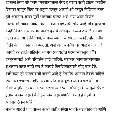
टाकला तेव्हा बांधकाम व्यवसायातला नंबर टू बराच कमी झाला. काहींना
दिमाख म्हणून किंवा शुभाशुभ म्हणून आर.टी.ओ. कडून विशिष्टच नंबर
हवे असतात. यावर पूर्वी भ्रष्टाचार चालत असे. पण आता विशेष
नंबरांसाठी चक्क पावती घेऊन किंमत देण्याची सोय आहे. जेथे कुणाचे
काही बिघडत नसेल तेथे अनधिकृतचे अधिकृत करून टाकले की प्रश्न
रहात नाही. भाडे-नियंत्रण, कमाल जमीन धारणा, दारूबंदी, शेतजमीन
विक्री बंदी, जकात कर-पद्धती, असे अनेक कोणाचेच भले न करणारे
कायदे रद्द झाले पाहिजेत. कामगारकायद्यात परमनंसीकडून जॉब
इन्शुरन्सकडे असे परिवर्तन झाले पाहिजे. सरकार कामगारकायद्यात
सुधारणा करत नाही पण ते कायदे बिनदिक्कतपणे मोडू मात्र देते.
दांभिकता ही भ्रष्टाचाराची जननी आहे हे नेहमीच ध्यानात ठेवले पाहिजे.
ज्या परवडणारच नाहीत अश्या योजना कबूल करून बसले की त्या
सॅबोटेज होऊ देण्यात सरकारलाच स्वारस्य निर्माण होते. त्यामुळे झेपेल
इतपतच जबाबदारी घेणे हेच ‘जबाबदारपणा’चे असते हे नेहमीच
ध्यानात ठेवले पाहिजे.
मानके आदर्श पण पालन काही नाही यापेक्षा मानके तडजोडवादी आणि