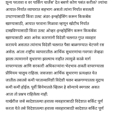
शून्य परतावा व वर पार्किंग चार्जेस’ देत बसणे कोण पसंत करील? ज्यांचा
आयात-निर्यात व्यापारात सहभाग असतो त्यांना निर्यात सवलती
उपटण्यासाठी किंवा उलट अंडर-इन्व्होईसिंग करून किकबॅक
खाण्यासाठी, आयात परवाना मिळावा म्हणून खोटीच निर्यात
दाखविण्यासाठी किंवा उलट ओव्हर-इन्व्होईसिंग करून किकबॅक
खाण्यासाठी अशा अनेक कारणांनी विदेशी चलनात गुप्त व्यवहार
करायचे असतात त्यांनाच विदेशी चलनात पैसा बाळगण्यात थेटपणे रस
असेल. आंतर-राष्ट्रीय व्यापारातील आर्थिक सुधारणांचा गवगवा जेव्हढा
झाला त्यामानाने सुधारणा झाल्याच नाहीत त्यामुळे काळे मार्ग
वापरण्याला आणि सरकारी अधिकाऱ्यांना भेदभाव-शक्ती वापरण्याला
प्रीमियम चालूच राहिला. जसजशा आर्थिक सुधारणा प्रत्यक्षात येत
जातील तसतसे कमी परताव्यानिशी विदेशी चलन बाळगण्यातला मुद्दाच
कमी कमी होईल. पूर्वी सिनेमातले व्हिलन हे सोन्याचे स्मगलर असत
आता तो प्रश्नच राहिलेला नाही.
याखेरीज जसे स्वदेशातल्या हवाला व्यवहारासाठी विदेशात सर्किट पूर्ण
करता येते तसे विदेशातल्या हवाला व्यवहारासाठी स्वदेशात सर्किट पूर्ण