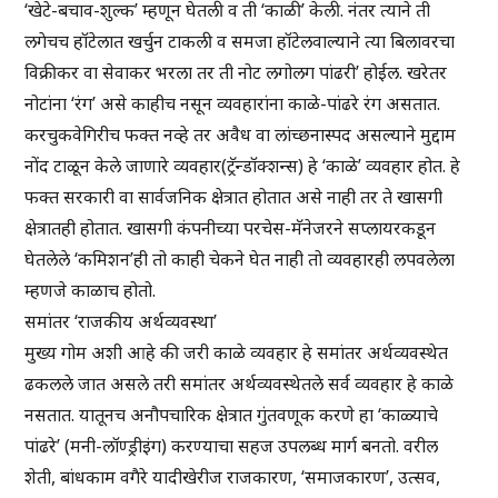
‘खेटे-बचाव-शुल्क’ म्हणून घेतली व ती ‘काळी’ केली. नंतर त्याने ती
लगेचच हॉटेलात खर्चुन टाकली व समजा हॉटेलवाल्याने त्या बिलावरचा
विक्रीकर वा सेवाकर भरला तर ती नोट लगोलग पांढरी’ होईल. खरेतर
नोटांना ‘रंग’ असे काहीच नसून व्यवहारांना काळे-पांढरे रंग असतात.
करचुकवेगिरीच फक्त नव्हे तर अवैध वा लांच्छनास्पद असल्याने मुद्दाम
नोंद टाळून केले जाणारे व्यवहार(ट्रॅन्डॉक्शन्स) हे ‘काळे’ व्यवहार होत. हे
फक्त सरकारी वा सार्वजनिक क्षेत्रात होतात असे नाही तर ते खासगी
क्षेत्रातही होतात. खासगी कंपनीच्या परचेस-मॅनेजरने सप्लायरकडून
घेतलेले ‘कमिशन’ही तो काही चेकने घेत नाही तो व्यवहारही लपवलेला
म्हणजे काळाच होतो.
समांतर ‘राजकीय अर्थव्यवस्था’
मुख्य गोम अशी आहे की जरी काळे व्यवहार हे समांतर अर्थव्यवस्थेत
ढकलले जात असले तरी समांतर अर्थव्यवस्थेतले सर्व व्यवहार हे काळे
नसतात. यातूनच अनौपचारिक क्षेत्रात गुंतवणूक करणे हा ‘काळ्याचे
पांढरे’ (मनी-लॉण्ड्रीइंग) करण्याचा सहज उपलब्ध मार्ग बनतो. वरील
शेती, बांधकाम वगैरे यादीखेरीज राजकारण, ‘समाजकारण’, उत्सव,