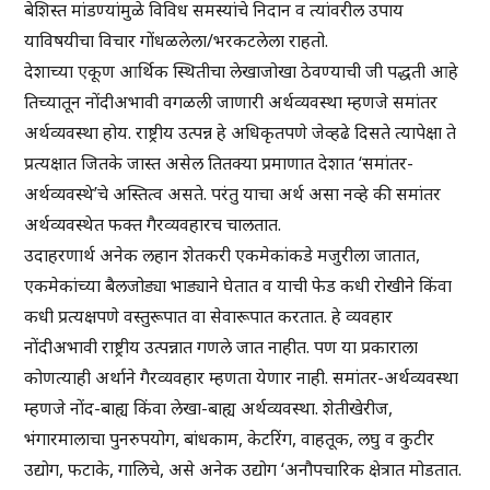
बेशिस्त मांडण्यांमुळे विविध समस्यांचे निदान व त्यांवरील उपाय
याविषयीचा विचार गोंधळलेला/भरकटलेला राहतो.
देशाच्या एकूण आर्थिक स्थितीचा लेखाजोखा ठेवण्याची जी पद्धती आहे
तिच्यातून नोंदीअभावी वगळली जाणारी अर्थव्यवस्था म्हणजे समांतर
अर्थव्यवस्था होय. राष्ट्रीय उत्पन्न हे अधिकृतपणे जेव्हढे दिसते त्यापेक्षा ते
प्रत्यक्षात जितके जास्त असेल तितक्या प्रमाणात देशात ‘समांतर-
अर्थव्यवस्थे’चे अस्तित्व असते. परंतु याचा अर्थ असा नव्हे की समांतर
अर्थव्यवस्थेत फक्त गैरव्यवहारच चालतात.
उदाहरणार्थ अनेक लहान शेतकरी एकमेकांकडे मजुरीला जातात,
एकमेकांच्या बैलजोड्या भाड्याने घेतात व याची फेड कधी रोखीने किंवा
कधी प्रत्यक्षपणे वस्तुरूपात वा सेवारूपात करतात. हे व्यवहार
नोंदीअभावी राष्ट्रीय उत्पन्नात गणले जात नाहीत. पण या प्रकाराला
कोणत्याही अर्थाने गैरव्यवहार म्हणता येणार नाही. समांतर-अर्थव्यवस्था
म्हणजे नोंद-बाह्य किंवा लेखा-बाह्य अर्थव्यवस्था. शेतीखेरीज,
भंगारमालाचा पुनरुपयोग, बांधकाम, केटरिंग, वाहतूक, लघु व कुटीर
उद्योग, फटाके, गालिचे, असे अनेक उद्योग ‘अनौपचारिक क्षेत्रात मोडतात.