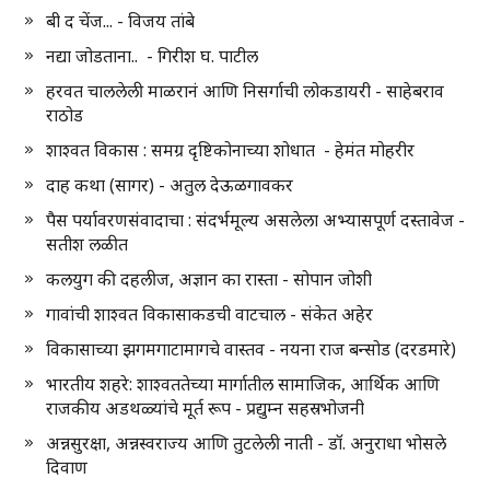
बी द चेंज... - विजय तांबे
नद्या जोडताना.. - गिरीश घ. पाटील
हरवत चाललेली माळरानं आणि निसर्गाची लोकडायरी - साहेबराव
राठोड
शाश्वत विकास : समग्र दृष्टिकोनाच्या शोधात - हेमंत मोहरीर
दाह कथा (सागर) - अतुल देऊळगावकर
पैस पर्यावरणसंवादाचा : संदर्भमूल्य असलेला अभ्यासपूर्ण दस्तावेज -
सतीश लळीत
कलयुग की दहलीज, अज्ञान का रास्ता - सोपान जोशी
गावांची शाश्वत विकासाकडची वाटचाल - संकेत अहेर
विकासाच्या झगमगाटामागचे वास्तव - नयना राज बन्सोड (दरडमारे)
भारतीय शहरे: शाश्वततेच्या मार्गातील सामाजिक, आर्थिक आणि
राजकीय अडथळ्यांचे मूर्त रूप - प्रद्युम्न सहस्रभोजनी
अन्नसुरक्षा, अन्नस्वराज्य आणि तुटलेली नाती - डॉ. अनुराधा भोसले
दिवाण