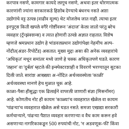
करपात्र नसणे, कामगार कायदे लागूच नसणे, अथवा इतर धोरणात्मक
कारणांनी ज्यांना सरकारकडे हिशोब देण्याचे बंधनच नसते अशा
उद्योगांचे वट्ट उत्पन्न (वाढीव मूल्य) थेट मोजलेच जात नाही. त्याचा इतर
इनपुट्स किती खपले वगैरे गोष्टींवरून ‘अंदाज’ केला जातो परंतु बरेच
व्यवहार (ट्रॅन्झंक्शन्स) व त्यात होणारी उत्पन्ने अज्ञात राहतात. विशेष
म्हणजे श्रमप्रधान उद्योग हे भांडवलप्रधान उद्योगांपेक्षा नेहमीच अल्प-
नोंदीत(अंडर-रिपोर्टेड) असतात. मुख्य मुद्दा असा की अनेक व्यवहारांचे
‘अधिकृत’ मधून समांतर मध्ये जाणे हे चक्क अधिकृतपणे घडते. कारण
‘लहान’ वा ‘दुर्बल’ म्हटले की इन्स्पेक्टरशाही व विवरणे भरण्यातून सुटका
दिली जाते. सारांश आख्ख्या अ-नोंदित अर्थव्यवस्थेला ‘काळी’
अर्थव्यवस्था मानणे हेच मुळात चूक आहे.
काळा-पैसा हीसुद्धा एक ढिलाईने वापरली जाणारी संज्ञा (मिसनॉमर)
आहे. कोणतीच नोट ही कायम ‘काळ्या’च व्यवहारात खेळेल वा कायम
‘पांढऱ्या’च व्यवहारात खेळेल असे घडत नसते. समजा एखाद्या सरकारी
कर्मचाऱ्याने, पांढऱ्या पैशात व्यवहार करणाऱ्या व वैध काम करून हवे
असणाऱ्या नागरिकाकडून 500 रुपयांची नोट, ‘न अडवणूक-फी’ किंवा