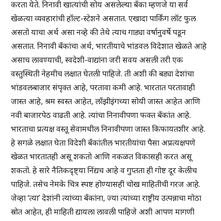
करता येते. निनावी खात्यांची सोय असलेल्या बँका म्हणजे या सर्व
खेळत्या व्यवहारांची हॉल्ट-स्टेशने असतात. एखादा पार्किंग लॉट फुल
असतो याचा अर्थ असा नव्हे की तेथे त्याच गाड्या वर्षानुवर्षे पडून
असतात. निनावी बँकांचा अर्थ, भारतीयाचे भांडवल विदेशात खेळते आहे
असाच लावण्याची, स्वदेशी-वाद्यांना जरी सवय असली तरी एक
वस्तुस्थिती नेहमीच लक्षात घेतली पाहिजे. ती अशी की बड्या देशांचा
भांडवलबाजार संपृक्त आहे, परतावा कमी आहे. भारतात परतावाही
जास्त आहे, श्रम स्वस्त आहेत, लाँझीइंगच्या सोयी जास्त आहेत आणि
नवी बाजारपेठ वाढती आहे. त्यांचा निनावीपणा फक्त बँकांत आहे.
भारताचा प्रत्यक्ष वस्तू सेवामधील निनावीपणा जास्त किफायतशीर आहे.
हे सगळे लक्षात घेता विदेशी बँकांतील भारतीयांचा पैसा अप्रत्यक्षपणे
खेळत भारतातही असू शकतो आणि नकळत विकासही करत असू
शकतो. हे सारे नैतिकदृष्ट्या निंद्यच आहे व गुप्तता ही गोष्ट दूर केलीच
पाहिजे. तसेच नेमके चित्र स्पष्ट होण्यासही चोख माहितीची गरज आहे.
जेव्हा ‘त्या’ देशांनी त्यांच्या बँकांना, ज्या त्यांच्या राष्ट्रीय उत्पन्नाचा मोठा
स्रोत आहेत, ही माहिती द्यायला लावली पाहिजे अशी आपण मागणी