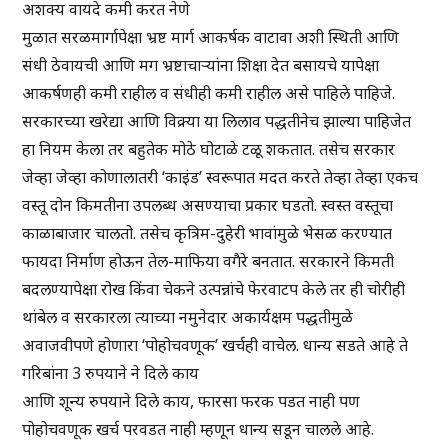
अशक्य वायदे कमी करत नेणे
मुळात सरळमार्गापेक्षा भ्रष्ट मार्ग आकर्षक वाटावा अशी स्थिती आणि
संधी ठेवायची आणि मग भ्रष्टाचाऱ्यांना शिक्षा देत बसायचे यापेक्षा
आकर्षणही कमी राहील व संधीही कमी राहील असे पाहिले पाहिजे.
सरकारच्या खरेद्या आणि विक्र्या या लिलाव पद्धतीनेच झाल्या पाहिजेत
हा नियम केला तर बहुतेक मोठे घोटाळे टळू शकतात. तसेच सरकार
जेव्हा जेव्हा कोणालातरी ‘काइंड’ स्वरूपात मदत करते तेव्हा तेव्हा एकच
वस्तू दोन किमतीना उपलब्ध असण्याचा प्रकार घडतो. स्वस्त वस्तूचा
काळाबाजार चालतो. तसेच कृत्रिम-दुहेरी भावांमुळे भेसळ करण्यात
फायदा निर्माण होऊन तेल-माफिया वगैरे बनतात. सरकारने किमती
बदलण्यापेक्षा रोख किंवा चेकने उत्पन्नांचे फेरवाटप केले तर ही चोरीही
थांबेल व सरकारला त्याच्या नमुनेदार अकार्यक्षम पद्धतीमुळे
अवाजवीपणे होणारा ‘पोहोचवणूक’ खर्चही वाचेल. धान्य सडते आहे ते
गरिबांना 3 रुपयाने ने दिले काय
आणि शून्य रुपयाने दिले काय, फारसा फरक पडत नाही पण
पोहोचवणूक खर्च परवडत नाही म्हणून धान्य सडून चालले आहे.