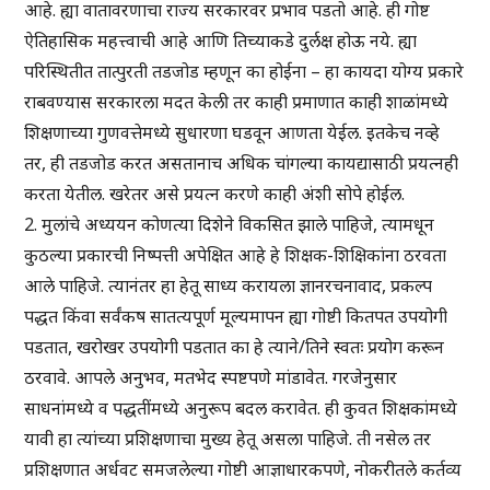
आहे. ह्या वातावरणाचा राज्य सरकारवर प्रभाव पडतो आहे. ही गोष्ट
ऐतिहासिक महत्त्वाची आहे आणि तिच्याकडे दुर्लक्ष होऊ नये. ह्या
परिस्थितीत तात्पुरती तडजोड म्हणून का होईना – हा कायदा योग्य प्रकारे
राबवण्यास सरकारला मदत केली तर काही प्रमाणात काही शाळांमध्ये
शिक्षणाच्या गुणवत्तेमध्ये सुधारणा घडवून आणता येईल. इतकेच नव्हे
तर, ही तडजोड करत असतानाच अधिक चांगल्या कायद्यासाठी प्रयत्नही
करता येतील. खरेतर असे प्रयत्न करणे काही अंशी सोपे होईल.
2. मुलांचे अध्ययन कोणत्या दिशेने विकसित झाले पाहिजे, त्यामधून
कुठल्या प्रकारची निष्पत्ती अपेक्षित आहे हे शिक्षक-शिक्षिकांना ठरवता
आले पाहिजे. त्यानंतर हा हेतू साध्य करायला ज्ञानरचनावाद, प्रकल्प
पद्धत किंवा सर्वंकष सातत्यपूर्ण मूल्यमापन ह्या गोष्टी कितपत उपयोगी
पडतात, खरोखर उपयोगी पडतात का हे त्याने/तिने स्वतः प्रयोग करून
ठरवावे. आपले अनुभव, मतभेद स्पष्टपणे मांडावेत. गरजेनुसार
साधनांमध्ये व पद्धतींमध्ये अनुरूप बदल करावेत. ही कुवत शिक्षकांमध्ये
यावी हा त्यांच्या प्रशिक्षणाचा मुख्य हेतू असला पाहिजे. ती नसेल तर
प्रशिक्षणात अर्धवट समजलेल्या गोष्टी आज्ञाधारकपणे, नोकरीतले कर्तव्य