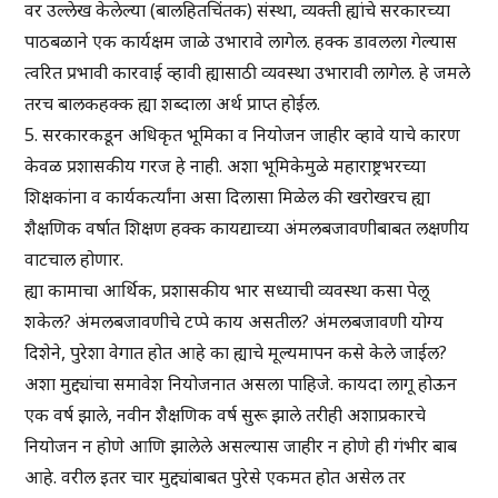
वर उल्लेख केलेल्या (बालहितचिंतक) संस्था, व्यक्ती ह्यांचे सरकारच्या
पाठबळाने एक कार्यक्षम जाळे उभारावे लागेल. हक्क डावलला गेल्यास
त्वरित प्रभावी कारवाई व्हावी ह्यासाठी व्यवस्था उभारावी लागेल. हे जमले
तरच बालकहक्क ह्या शब्दाला अर्थ प्राप्त होईल.
5. सरकारकडून अधिकृत भूमिका व नियोजन जाहीर व्हावे याचे कारण
केवळ प्रशासकीय गरज हे नाही. अशा भूमिकेमुळे महाराष्ट्रभरच्या
शिक्षकांना व कार्यकर्त्यांना असा दिलासा मिळेल की खरोखरच ह्या
शैक्षणिक वर्षात शिक्षण हक्क कायद्याच्या अंमलबजावणीबाबत लक्षणीय
वाटचाल होणार.
ह्या कामाचा आर्थिक, प्रशासकीय भार सध्याची व्यवस्था कसा पेलू
शकेल? अंमलबजावणीचे टप्पे काय असतील? अंमलबजावणी योग्य
दिशेने, पुरेशा वेगात होत आहे का ह्याचे मूल्यमापन कसे केले जाईल?
अशा मुद्द्यांचा समावेश नियोजनात असला पाहिजे. कायदा लागू होऊन
एक वर्ष झाले, नवीन शैक्षणिक वर्ष सुरू झाले तरीही अशाप्रकारचे
नियोजन न होणे आणि झालेले असल्यास जाहीर न होणे ही गंभीर बाब
आहे. वरील इतर चार मुद्द्यांबाबत पुरेसे एकमत होत असेल तर