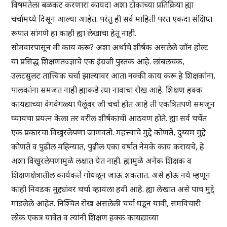
विषमतेला बळकट करणारा कायदा अशा टोकाच्या प्रतिक्रिया ह्या
चर्चामध्ये दिसून आल्या आहेत. परंतु ही सर्व माहिती परत एकदा संक्षिप्त
रूपात सांगणे हा काही ह्या लेखाचा हेतू नाही.
सोमवारपासून मी काय करू? अशा अर्थाचे शीर्षक असलेले जॉन होल्ट
या प्रसिद्ध शिक्षणतज्ज्ञाचे एक इंग्रजी पुस्तक आहे. लांबलचक,
उलटसुलट तात्त्विक चर्चा झाल्यावर आता नक्की काय करू हे शिक्षकांना,
पालकांना समजत नाही ह्याकडे त्या नावाचा रोख आहे. शिक्षण हक्क
कायद्याच्या वेगवेगळ्या पैलूंवर जी चर्चा होत आहे ती एकत्रितपणे समजून
घ्यायचा प्रयत्न केला तर वरील शीर्षकाची आठवण होते. ह्या सर्व चर्चेत
एक प्रकारचा विखुरलेपणा जाणवतो. महत्त्वाचे मुद्दे कोणते, दुय्यम मुद्दे
कोणते व पुढील महिन्यात, पुढील एका वर्षात नेमके काय करायचे, हे
अशा विखुरलेपणामुळे लक्षात येत नाही. ह्यामुळे अनेक शिक्षक व
शिक्षणक्षेत्रातील कार्यकर्ते गोंधळून जाऊ शकतात. असे होऊ नये म्हणून
काही निवडक मुद्द्यांवर चर्चा व्हायला हवी आहे. ह्या लेखात असे पाच मुद्दे
मांडलेले आहेत. निश्चित रोख असलेली चर्चा घडून यावी, समविचारी
लोक एकत्र यावेत व त्यांनी शिक्षण हक्क कायद्याच्या