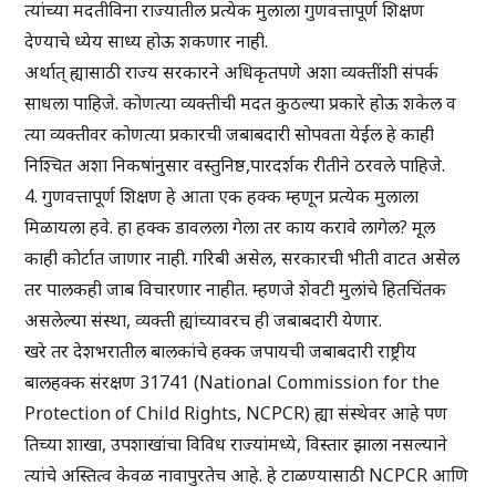
त्यांच्या मदतीविना राज्यातील प्रत्येक मुलाला गुणवत्तापूर्ण शिक्षण
देण्याचे ध्येय साध्य होऊ शकणार नाही.
अर्थात् ह्यासाठी राज्य सरकारने अधिकृतपणे अशा व्यक्तींशी संपर्क
साधला पाहिजे. कोणत्या व्यक्तीची मदत कुठल्या प्रकारे होऊ शकेल व
त्या व्यक्तीवर कोणत्या प्रकारची जबाबदारी सोपवता येईल हे काही
निश्चित अशा निकषांनुसार वस्तुनिष्ठ,पारदर्शक रीतीने ठरवले पाहिजे.
4. गुणवत्तापूर्ण शिक्षण हे आता एक हक्क म्हणून प्रत्येक मुलाला
मिळायला हवे. हा हक्क डावलला गेला तर काय करावे लागेल? मूल
काही कोर्टात जाणार नाही. गरिबी असेल, सरकारची भीती वाटत असेल
तर पालकही जाब विचारणार नाहीत. म्हणजे शेवटी मुलांचे हितचिंतक
असलेल्या संस्था, व्यक्ती ह्यांच्यावरच ही जबाबदारी येणार.
खरे तर देशभरातील बालकांचे हक्क जपायची जबाबदारी राष्ट्रीय
बालहक्क संरक्षण 31741 (National Commission for the
Protection of Child Rights, NCPCR) ह्या संस्थेवर आहे पण
तिच्या शाखा, उपशाखांचा विविध राज्यांमध्ये, विस्तार झाला नसल्याने
त्यांचे अस्तित्व केवळ नावापुरतेच आहे. हे टाळण्यासाठी NCPCR आणि