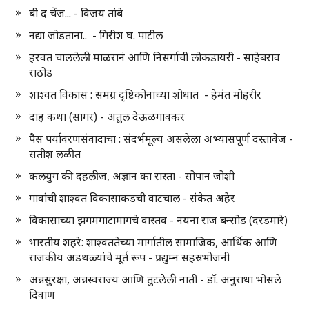
बी द चेंज... - विजय तांबे
नद्या जोडताना.. - गिरीश घ. पाटील
हरवत चाललेली माळरानं आणि निसर्गाची लोकडायरी - साहेबराव
राठोड
शाश्वत विकास : समग्र दृष्टिकोनाच्या शोधात - हेमंत मोहरीर
दाह कथा (सागर) - अतुल देऊळगावकर
पैस पर्यावरणसंवादाचा : संदर्भमूल्य असलेला अभ्यासपूर्ण दस्तावेज -
सतीश लळीत
कलयुग की दहलीज, अज्ञान का रास्ता - सोपान जोशी
गावांची शाश्वत विकासाकडची वाटचाल - संकेत अहेर
विकासाच्या झगमगाटामागचे वास्तव - नयना राज बन्सोड (दरडमारे)
भारतीय शहरे: शाश्वततेच्या मार्गातील सामाजिक, आर्थिक आणि
राजकीय अडथळ्यांचे मूर्त रूप - प्रद्युम्न सहस्रभोजनी
अन्नसुरक्षा, अन्नस्वराज्य आणि तुटलेली नाती - डॉ. अनुराधा भोसले
दिवाण