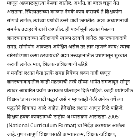
म्हणून अहवालापुरत्या केल्या जातील. अर्थात, हा बदल घडून येत
असताना, स्थित्यंतराच्या काळात नेमके काय करायचे ते शिक्षकांना
सांगावे लागेल, त्यांच्या प्रश्नांची उत्तरे द्यावी लागतील. अशा अध्यापनाची
समर्पक उदाहरणे द्यावी लागतील. ही पार्श्वभूमी लक्षात घेऊनच
ज्ञानरचनावादाच्या प्रशिक्षणाचे स्वरूप ठरवावे लागेल. ज्ञानरचनावादाचे
समग्र, सांगोपांग आकलन अपेक्षित असेल तर ज्ञान म्हणजे काय? त्याचा
खरेखोटेपणा कसा ठरवायचा? अशा तत्त्वज्ञानातील प्रश्नांपासून सुरवात
करावी लागेल. मात्र, शिक्षक-प्रशिक्षणाची उद्दिष्टे
व मर्यादा लक्षात घेता इतके समग्र विवेचन शक्य नाही म्हणून
ज्ञानरचनावादातील काही महत्त्वाची तत्त्वे सोप्या भाषेत समजावून सांगून
त्यावर आधारित प्रयोग करायला प्रोत्साहन दिले पाहिजे. काही प्रयोगशील
शिक्षक ‘ज्ञानरचनावादी पद्धत’ असे न म्हणताही गेली अनेक वर्षे त्या
पद्धतीने शिकवत आले आहेत, हेदेखील लक्षात आणून दिले पाहिजे.
शिक्षण हक्क कायद्यामध्ये ‘राष्ट्रीय अभ्यासक्रम आराखडा-2005’
(National Curriculum Format) चा निर्देश करण्यात आलेला
आहे. गुणवत्तापूर्ण शिक्षणासाठी अभ्यासक्रम, शिक्षक-प्रशिक्षण,