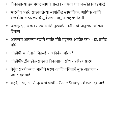
विकासाच्या झगमगाटामागचे वास्तव - नयना राज बन्सोड (दरडमारे)
भारतीय शहरे: शाश्वततेच्या मार्गातील सामाजिक, आर्थिक आणि
राजकीय अडथळ्यांचे मूर्त रूप - प्रद्युम्न सहस्रभोजनी
अन्नसुरक्षा, अन्नस्वराज्य आणि तुटलेली नाती - डॉ. अनुराधा भोसले
दिवाण
आपणच आपल्या नद्यांचे सर्वात मोठे प्रदूषक आहोत का? - डॉ. प्रमोद
मोघे
जीडीपीच्या देवाचे पितळ! - अनिकेत मोताळे
जीडीपीपलीकडील शाश्वत विकासाचा शोध - हरिहर सारंग
बेधुंद शहरीकरण, मातीचे मरण आणि वंचितांचे मूक आक्रंदन -
प्रमोद देशपांडे
शहरे, नद्या, आणि पुण्याचे पाणी - Case Study - शैलजा देशपांडे