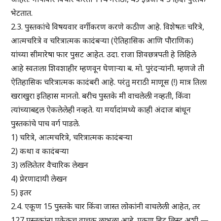
भेटतात.
2.3. पुस्तकांचे विषयवार वर्गीकरण करणे कठीण आहे. विशेषतः चरित्रे,
आत्मचरित्रे व चरित्रात्मक कादंबऱ्या (ऐतिहासिक आणि पौराणिक)
यांच्या सीमारेषा फार पुसट आहेत. उदा. राजा शिवछत्रपती हे लिहिले
आहे स्वतःला शिवशाहीर म्हणवून घेणाऱ्या ब. मो. पुरंदऱ्यांनी. म्हणजे ती
ऐतिहासिक चरित्रात्मक कादंबरी आहे. परंतु मराठी माणूस (!) मात्र तिला
खराखुरा इतिहास मानतो. बरीच पुस्तके मी वाचलेली नव्हती, किंवा
त्यांच्याबद्दल ऐकलेलेही नव्हते. या मर्यादांमध्ये काही अंदाज बांधून
पुस्तकांचे पाच वर्ग पाडले.
1) चरित्रे, आत्मचरित्रे, चरित्रात्मक कादंबऱ्या
2) कथा व कादंबऱ्या
3) ललितेतर वैचारिक लेखन
4) प्रेरणादायी लेखन
5) इतर
2.4. एकूण 15 पुस्तके चार किंवा जास्त लोकांनी वाचलेली आहेत, तर
127 पुस्तकांना एकेकच वाचक लाभला आहे. एकूण हिट लिस्ट अशी —