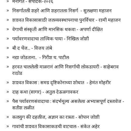
मनोगत - संपादक-२०२६
निसर्गातली शहरे आणि शहरातला निसर्ग - सुलक्षणा महाजन
शाश्वत विकासासाठी जलव्यवस्थापनाचा पुनर्विचार - रश्मी महाजन
वेगाची संस्कृती आणि मानसिक थकवा - अपर्णा दीक्षित
पर्यावरणवादाचा तात्त्विक पाया - निखिल जोशी
बी द चेंज... - विजय तांबे
नद्या जोडताना.. - गिरीश घ. पाटील
हरवत चाललेली माळरानं आणि निसर्गाची लोकडायरी - साहेबराव
राठोड
शाश्वत विकास : समग्र दृष्टिकोनाच्या शोधात - हेमंत मोहरीर
दाह कथा (सागर) - अतुल देऊळगावकर
पैस पर्यावरणसंवादाचा : संदर्भमूल्य असलेला अभ्यासपूर्ण दस्तावेज -
सतीश लळीत
कलयुग की दहलीज, अज्ञान का रास्ता - सोपान जोशी
गावांची शाश्वत विकासाकडची वाटचाल - संकेत अहेर