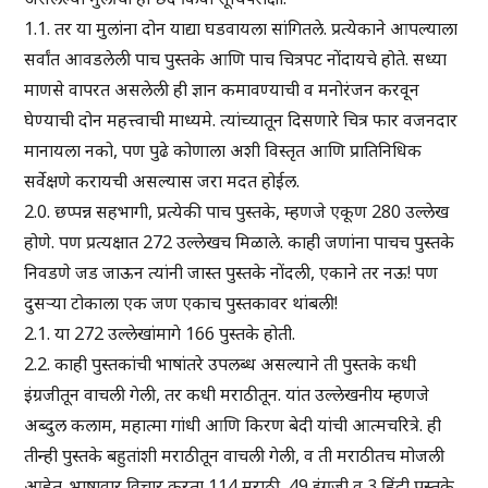
1.1. तर या मुलांना दोन याद्या घडवायला सांगितले. प्रत्येकाने आपल्याला
सर्वांत आवडलेली पाच पुस्तके आणि पाच चित्रपट नोंदायचे होते. सध्या
माणसे वापरत असलेली ही ज्ञान कमावण्याची व मनोरंजन करवून
घेण्याची दोन महत्त्वाची माध्यमे. त्यांच्यातून दिसणारे चित्र फार वजनदार
मानायला नको, पण पुढे कोणाला अशी विस्तृत आणि प्रातिनिधिक
सर्वेक्षणे करायची असल्यास जरा मदत होईल.
2.0. छप्पन्न सहभागी, प्रत्येकी पाच पुस्तके, म्हणजे एकूण 280 उल्लेख
होणे. पण प्रत्यक्षात 272 उल्लेखच मिळाले. काही जणांना पाचच पुस्तके
निवडणे जड जाऊन त्यांनी जास्त पुस्तके नोंदली, एकाने तर नऊ! पण
दुसऱ्या टोकाला एक जण एकाच पुस्तकावर थांबली!
2.1. या 272 उल्लेखांमागे 166 पुस्तके होती.
2.2. काही पुस्तकांची भाषांतरे उपलब्ध असल्याने ती पुस्तके कधी
इंग्रजीतून वाचली गेली, तर कधी मराठीतून. यांत उल्लेखनीय म्हणजे
अब्दुल कलाम, महात्मा गांधी आणि किरण बेदी यांची आत्मचरित्रे. ही
तीन्ही पुस्तके बहुतांशी मराठीतून वाचली गेली, व ती मराठीतच मोजली
आहेत. भाषावार विचार करता 114 मराठी, 49 इंग्रजी व 3 हिंदी पुस्तके