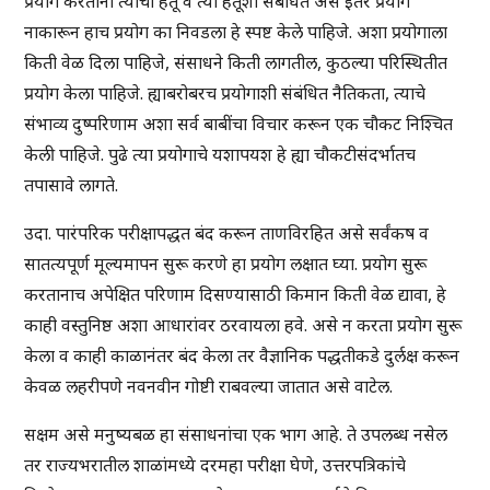
प्रयोग करताना त्याचा हेतू व त्या हेतूशी संबंधित असे इतर प्रयोग
नाकारून हाच प्रयोग का निवडला हे स्पष्ट केले पाहिजे. अशा प्रयोगाला
किती वेळ दिला पाहिजे, संसाधने किती लागतील, कुठल्या परिस्थितीत
प्रयोग केला पाहिजे. ह्याबरोबरच प्रयोगाशी संबंधित नैतिकता, त्याचे
संभाव्य दुष्परिणाम अशा सर्व बाबींचा विचार करून एक चौकट निश्चित
केली पाहिजे. पुढे त्या प्रयोगाचे यशापयश हे ह्या चौकटीसंदर्भातच
तपासावे लागते.
उदा. पारंपरिक परीक्षापद्धत बंद करून ताणविरहित असे सर्वंकष व
सातत्यपूर्ण मूल्यमापन सुरू करणे हा प्रयोग लक्षात घ्या. प्रयोग सुरू
करतानाच अपेक्षित परिणाम दिसण्यासाठी किमान किती वेळ द्यावा, हे
काही वस्तुनिष्ठ अशा आधारांवर ठरवायला हवे. असे न करता प्रयोग सुरू
केला व काही काळानंतर बंद केला तर वैज्ञानिक पद्धतीकडे दुर्लक्ष करून
केवळ लहरीपणे नवनवीन गोष्टी राबवल्या जातात असे वाटेल.
सक्षम असे मनुष्यबळ हा संसाधनांचा एक भाग आहे. ते उपलब्ध नसेल
तर राज्यभरातील शाळांमध्ये दरमहा परीक्षा घेणे, उत्तरपत्रिकांचे