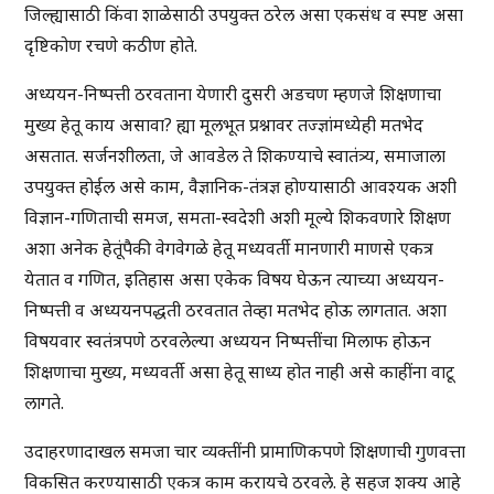
जिल्ह्यासाठी किंवा शाळेसाठी उपयुक्त ठरेल असा एकसंध व स्पष्ट असा
दृष्टिकोण रचणे कठीण होते.
अध्ययन-निष्पत्ती ठरवताना येणारी दुसरी अडचण म्हणजे शिक्षणाचा
मुख्य हेतू काय असावा? ह्या मूलभूत प्रश्नावर तज्ज्ञांमध्येही मतभेद
असतात. सर्जनशीलता, जे आवडेल ते शिकण्याचे स्वातंत्र्य, समाजाला
उपयुक्त होईल असे काम, वैज्ञानिक-तंत्रज्ञ होण्यासाठी आवश्यक अशी
विज्ञान-गणिताची समज, समता-स्वदेशी अशी मूल्ये शिकवणारे शिक्षण
अशा अनेक हेतूंपैकी वेगवेगळे हेतू मध्यवर्ती मानणारी माणसे एकत्र
येतात व गणित, इतिहास असा एकेक विषय घेऊन त्याच्या अध्ययन-
निष्पत्ती व अध्ययनपद्धती ठरवतात तेव्हा मतभेद होऊ लागतात. अशा
विषयवार स्वतंत्रपणे ठरवलेल्या अध्ययन निष्पत्तींचा मिलाफ होऊन
शिक्षणाचा मुख्य, मध्यवर्ती असा हेतू साध्य होत नाही असे काहींना वाटू
लागते.
उदाहरणादाखल समजा चार व्यक्तींनी प्रामाणिकपणे शिक्षणाची गुणवत्ता
विकसित करण्यासाठी एकत्र काम करायचे ठरवले. हे सहज शक्य आहे