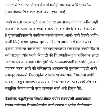
चांगला मेळ घालता येत असेल तो मार्गही समजावा व शिक्षणातील
गुणवत्तेबाबत चित्र स्पष्ट व्हावे अशी इच्छा आहे.
अशी स्पष्टता नसल्यामुळे एका टोकाला इयत्ता सहावी ते आठवीसाठीही
केवळ साक्षरताप्रसार करणारे व साधी आकडेमोड शिकवणारे कार्यक्रम
हे गुणवत्ताविकासाचे कार्यक्रम मानले जातात. आनी-पानी ऐवजी आणि-
पाणी लिहिता येणे म्हणजे गुणवत्ताविकास झाला असे मानले जाते.
दुसऱ्या टोकाला पालकांच्या, संस्थाचालकांच्या इच्छेखातर स्पर्धापरीक्षांचे
वर्ग चालवून त्यांत पदके मिळाली की शिक्षणातील गुणवत्ताविकास झाला
असे मानले जाते. शहरातील सुशिक्षित पालकांमध्येही मोठमोठे गुणाकार
चटकन करता आले की गणिताच्या आकलनाची गुणवत्ता वाढली अशी
समजूत आढळते. विचारपूर्वक ठरवलेल्या अध्ययन-निष्पत्तीचा आणि
प्रत्यक्षात घडून आलेल्या अध्ययन-निष्पत्तींचा दर्जा ठरवण्याचे उचित व
वस्तुनिष्ठ निकष ह्यांची गरज जाणवत नाही असे दिसून येते.
वैज्ञानिक पद्धतीनुसार शिक्षणक्षेत्रात प्रयोग करण्याची आवश्यकता
देशात-परदेशात शिक्षणक्षेत्रातील संशोधनसंस्था आहेत. वेगवेगळ्या