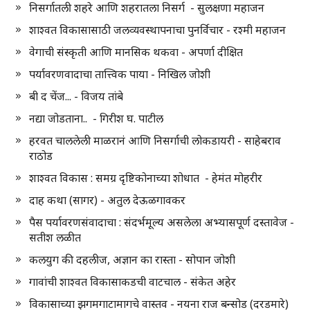
निसर्गातली शहरे आणि शहरातला निसर्ग - सुलक्षणा महाजन
शाश्वत विकासासाठी जलव्यवस्थापनाचा पुनर्विचार - रश्मी महाजन
वेगाची संस्कृती आणि मानसिक थकवा - अपर्णा दीक्षित
पर्यावरणवादाचा तात्त्विक पाया - निखिल जोशी
बी द चेंज... - विजय तांबे
नद्या जोडताना.. - गिरीश घ. पाटील
हरवत चाललेली माळरानं आणि निसर्गाची लोकडायरी - साहेबराव
राठोड
शाश्वत विकास : समग्र दृष्टिकोनाच्या शोधात - हेमंत मोहरीर
दाह कथा (सागर) - अतुल देऊळगावकर
पैस पर्यावरणसंवादाचा : संदर्भमूल्य असलेला अभ्यासपूर्ण दस्तावेज -
सतीश लळीत
कलयुग की दहलीज, अज्ञान का रास्ता - सोपान जोशी
गावांची शाश्वत विकासाकडची वाटचाल - संकेत अहेर
विकासाच्या झगमगाटामागचे वास्तव - नयना राज बन्सोड (दरडमारे)