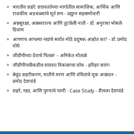
भारतीय शहरे: शाश्वततेच्या मार्गातील सामाजिक, आर्थिक आणि
राजकीय अडथळ्यांचे मूर्त रूप - प्रद्युम्न सहस्रभोजनी
अन्नसुरक्षा, अन्नस्वराज्य आणि तुटलेली नाती - डॉ. अनुराधा भोसले
दिवाण
आपणच आपल्या नद्यांचे सर्वात मोठे प्रदूषक आहोत का? - डॉ. प्रमोद
मोघे
जीडीपीच्या देवाचे पितळ! - अनिकेत मोताळे
जीडीपीपलीकडील शाश्वत विकासाचा शोध - हरिहर सारंग
बेधुंद शहरीकरण, मातीचे मरण आणि वंचितांचे मूक आक्रंदन -
प्रमोद देशपांडे
शहरे, नद्या, आणि पुण्याचे पाणी - Case Study - शैलजा देशपांडे