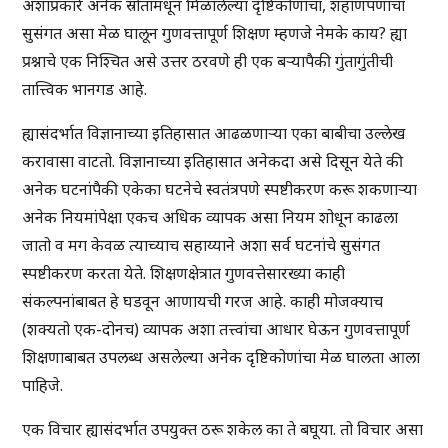
अशाप्रकारे अनेक स्रोतांमधून मिळालेल्या दृष्टिकोणांचा, शहाणपणाचा
सुसंगत असा मेळ घालून गुणवत्तापूर्ण शिक्षण म्हणजे नेमके काय? ह्या
प्रश्नाचे एक निश्चित असे उत्तर ठरवणे ही एक बऱ्यापैकी गुंतागुंतीची
तात्त्विक भानगड आहे.
ह्यासंदर्भात विज्ञानाच्या इतिहासात आढळणाऱ्या एका बाबीचा उल्लेख
करावासा वाटतो. विज्ञानाच्या इतिहासात अनेकदा असे दिसून येते की
अनेक घटनांपैकी एकेका घटनेचे स्वतंत्रपणे स्पष्टीकरण करू शकणाऱ्या
अनेक नियमांपेक्षा एकच अधिक व्यापक असा नियम शोधून काढला
जातो व मग केवळ त्याच्याच सहाय्याने अशा सर्व घटनांचे सुसंगत
स्पष्टीकरण करता येते. शिक्षणक्षेत्रात गुणवत्तेसारख्या काही
संकल्पनांबाबत हे घडवून आणायची गरज आहे. काही मोजक्याच
(शक्यतो एक-दोनच) व्यापक अशा तत्त्वांचा आधार घेऊन गुणवत्तापूर्ण
शिक्षणाबाबत उपलब्ध असलेल्या अनेक दृष्टिकोणांचा मेळ घालता आला
पाहिजे.
एक विचार ह्यासंदर्भात उपयुक्त ठरू शकेल का ते बघूया. तो विचार असा