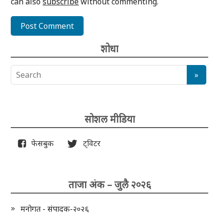
can also
subscribe
without commenting.
शोधा
सोशल मीडिया
फेसबुक
ट्विटर
ताजा अंक – जुलै २०२६
मनोगत - संपादक-२०२६