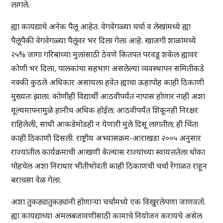
लागले.
ह्या कायद्याचे अनेक पैलू आहेत. वेगवेगळ्या चर्चा व लेखांमध्ये ह्या
पैलूंपैकी वेगवेगळ्या पैलूंवर भर दिला गेला आहे. खाजगी शाळांमध्ये
२५% जागा गरिबांच्या मुलांसाठी ठेवणे कितपत परवडू शकेल ह्यावर
कोणी भर दिला, पालकांचा सहभाग असलेल्या व्यवस्थापन समितीकडे
नक्की कुठले अधिकार असायला हवेत ह्याचा ऊहापोह काही ठिकाणी
मुख्यतः झाला. कोणीही विद्यार्थी आठवीपर्यंत नापास होणार नाही अशा
मूल्यमापनामुळे हानीच अधिक होईल; आठवीपर्यंत शिकूनही निरक्षर
राहिलेली, साधी आकडेमोडही न येणारी मुले दिसू लागतील; ही चिंता
काही ठिकाणी दिसली. राष्ट्रीय अभ्यासक्रम-आराखडा २००५ अनुसार
राज्यांतील कार्यक्रमाची आखणी केल्यास राज्यांच्या स्वायत्ततेला धोका
पोहचेल अशा निराधार भीतीभोवती काही ठिकाणची चर्चा रेंगाळत राहून
बराचसा वेळ गेला.
अशा तुकड्यातुकड्यांनी होणाऱ्या चर्चांमध्ये एक विखुरलेपणा जाणवतो.
ह्या कायद्याच्या अंमलबजावणीसाठी कामाचे नियोजन करायचे असेल