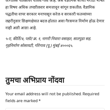
जागतिक पातळीवर घेतली गेली आहे. असे वैज्ञानिक सोप्या मराठी भाषेत
हा विषय अधिक तपशीलवार समजावून सांगून शकतील. वैज्ञानिक
पद्धतीचा वापर सरकार मनापासून करेल व सरकारी फतव्यांच्या
लहरीनुसार शिक्षणक्षेत्रात बदल होतात असा गैरसमज निर्माण होऊ देणार
नाही अशी आशा आहे.
५-ए, कीर्ति/४, प्लॉट क्र. १, नागरी निवारा वसाहत, सातपुडा सह.
गृहनिर्माण सोसायटी, गोरेगाव (पू.) मुंबई ४०००६५.
तुमचा अभिप्राय नोंदवा
Your email address will not be published.
Required
fields are marked
*