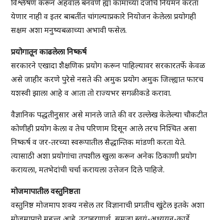
विश्लेषण करून अहवाल बनवणे ह्या कामाच्या दर्जाचे नियमन करता
येणार नाही व इतर बाबतींत चांगल्याप्रकारे नियोजन केलेला प्रयोगही
सक्षम अशा मनुष्यबळाच्या अभावी फसेल.
प्रयोगातून काढलेला निष्कर्ष
सरकारने एखादा शैक्षणिक प्रयोग करून पाहिल्यावर सरकारतर्फे केवळ
असे जाहीर करणे पुरेसे नसते की अमुक प्रयोग अमुक जिल्ह्यात फारच
यशस्वी झाला आहे व आता तो राज्यभर सगळीकडे करावा.
वैज्ञानिक पद्धतीनुसार असे मानले जाते की वर उल्लेख केलेल्या चौकटीत
कोणीही प्रयोग केला व तेच परिणाम दिसून आले तरच निश्चित असा
निष्कर्ष व जर-तरच्या स्वरूपातील सैद्धान्तिक मांडणी करता येते.
त्यासाठी अशा प्रयोगांचा तपशील खुला करून अनेक ठिकाणी प्रयोग
करायला, मतभेदांची चर्चा करायला उत्तेजन दिले पाहिजे.
मोजमापातील वस्तुनिष्ठता
वस्तुनिष्ठ मोजमाप शक्य नसेल तर विज्ञानाची प्रगतीच खुंटेल इतके अशा
मोजमापाचे महत्त्व आहे. उदाहरणार्थ, समजा स्वयं-अध्ययन-कार्डे