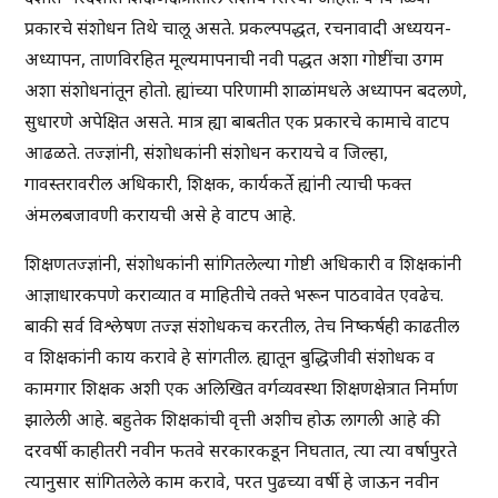
प्रकारचे संशोधन तिथे चालू असते. प्रकल्पपद्धत, रचनावादी अध्ययन-
अध्यापन, ताणविरहित मूल्यमापनाची नवी पद्धत अशा गोष्टींचा उगम
अशा संशोधनांतून होतो. ह्यांच्या परिणामी शाळांमधले अध्यापन बदलणे,
सुधारणे अपेक्षित असते. मात्र ह्या बाबतीत एक प्रकारचे कामाचे वाटप
आढळते. तज्ज्ञांनी, संशोधकांनी संशोधन करायचे व जिल्हा,
गावस्तरावरील अधिकारी, शिक्षक, कार्यकर्ते ह्यांनी त्याची फक्त
अंमलबजावणी करायची असे हे वाटप आहे.
शिक्षणतज्ज्ञांनी, संशोधकांनी सांगितलेल्या गोष्टी अधिकारी व शिक्षकांनी
आज्ञाधारकपणे कराव्यात व माहितीचे तक्ते भरून पाठवावेत एवढेच.
बाकी सर्व विश्लेषण तज्ज्ञ संशोधकच करतील, तेच निष्कर्षही काढतील
व शिक्षकांनी काय करावे हे सांगतील. ह्यातून बुद्धिजीवी संशोधक व
कामगार शिक्षक अशी एक अलिखित वर्गव्यवस्था शिक्षणक्षेत्रात निर्माण
झालेली आहे. बहुतेक शिक्षकांची वृत्ती अशीच होऊ लागली आहे की
दरवर्षी काहीतरी नवीन फतवे सरकारकडून निघतात, त्या त्या वर्षापुरते
त्यानुसार सांगितलेले काम करावे, परत पुढच्या वर्षी हे जाऊन नवीन