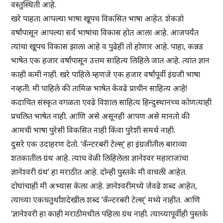
वस्तुस्थिती आहे.
खरे पाहता आपल्या भाषा खूपच विकसित भाषा आहेत. शेकडो
वर्षांपासून आपल्या सर्व भाषांचा विकास होत आला आहे. आजपर्यंत
त्यांचा खूपच विकास झाला आहे व पुढेही तो होणार आहे. पाहा, कन्नड
भाषेत एक हजार वर्षांपासून उत्तम साहित्य लिहिले जात आहे. त्यांत ज्ञान
काही कमी नाही. खरे पाहिले म्हणजे एक हजार वर्षांपूर्वी इंग्रजी भाषा
नव्हती. मी पाहिले की तामिळ भाषेत केवढे प्राचीन साहित्य आहे!
कदाचित संस्कृत वगळता एवढे विशाल साहित्य हिन्दुस्थानच्च कोणत्याही
प्रचलित भाषेत नाही. आणि असे असूनही आपण असे मानतो की
आमची भाषा पुरेसी विकसित नाही किंवा पुरेशी समर्थ नाही.
दुसरे एक उदाहरण देतो. ‘कॅन्टरबरी टेल्स्’ हा इंग्रजीतील बाराव्या
शतकातील ग्रंथ आहे. त्याच वेळी लिहिलेला ज्ञानेश्वर महाराजांचा
ज्ञानेश्वरी ग्रंथ’ हा मराठीत आहे. दोन्ही पुस्तके मी वाचली आहेत.
दोघांचाही मी अभ्यास केला आहे. ज्ञानेश्वरीमध्ये जेवढे शब्द आहेत,
त्याच्या एकचतुर्थांशदेखील शब्द ‘कॅन्टरबरी टेल्स्’ मध्ये नाहीत. आणि
‘ज्ञानेश्वरी हा काही मराठीमधील पहिला ग्रंथ नाही. त्याच्यापूर्वीही पुस्तके