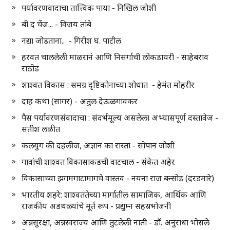
पर्यावरणवादाचा तात्त्विक पाया - निखिल जोशी
बी द चेंज... - विजय तांबे
नद्या जोडताना.. - गिरीश घ. पाटील
हरवत चाललेली माळरानं आणि निसर्गाची लोकडायरी - साहेबराव
राठोड
शाश्वत विकास : समग्र दृष्टिकोनाच्या शोधात - हेमंत मोहरीर
दाह कथा (सागर) - अतुल देऊळगावकर
पैस पर्यावरणसंवादाचा : संदर्भमूल्य असलेला अभ्यासपूर्ण दस्तावेज -
सतीश लळीत
कलयुग की दहलीज, अज्ञान का रास्ता - सोपान जोशी
गावांची शाश्वत विकासाकडची वाटचाल - संकेत अहेर
विकासाच्या झगमगाटामागचे वास्तव - नयना राज बन्सोड (दरडमारे)
भारतीय शहरे: शाश्वततेच्या मार्गातील सामाजिक, आर्थिक आणि
राजकीय अडथळ्यांचे मूर्त रूप - प्रद्युम्न सहस्रभोजनी
अन्नसुरक्षा, अन्नस्वराज्य आणि तुटलेली नाती - डॉ. अनुराधा भोसले