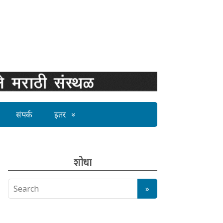
संपर्क
इतर
शोधा