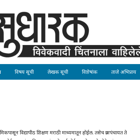
ह
विषय सूची
लेखक सूची
विशेषांक
ताजे अभिप्राय
थमिकपासून विद्यापीठ शिक्षण मराठी माध्यमातून होईल. तसेच ग्रामपंचायत ते