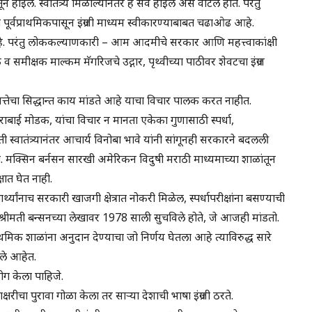
होईल. स्वातंत्र्य मिळाल्यानंतर हे सर्व होईल असे वाटले होते. परंतु
ात पूर्वप्राथमिकपासून इंग्रजी माध्यम स्वीकारण्याबाबत चढाओढ आहे.
े. परंतु लोककल्याणकारी – आम आदमीचे सरकार आणि महत्त्वाकांक्षी
ेखक व समीक्षक माल्कम मॅगरिजचे उद्गार, पृथ्वीच्या पाठीवर शेवटचा इंग्रज
मत्तेचा सिद्धान्त काय मांडते आहे याचा विचार पालक करत नाहीत.
 ताराबाई मोडक, यांचा विचार न मानता एकेका गुणासाठी स्पर्धा,
ती स्वातंत्र्यानंतर आचार्य विनोबा भावे यांनी सांगूनही सरकारने बदलली
. मक्सिन बर्नसन सारखी अमेरिकन विदुषी मराठी माध्यमाच्या शाळांतून
्षात घेत नाही.
ार्थ्यांनाच सरकारी खाजगी क्षेत्रात नोकरी मिळेल, स्पर्धापरीक्षांना बसण्याची
ीमती बन्सनच्या लेखावर 1978 साली सुचविले होते, जे आजही मांडतो.
ाथमिक शाळांना अनुदान देण्याचा जो निर्णय घेतला आहे त्याविरुद्ध सारे
ले आहेत.
ोग केला पाहिजे.
रीचा पुरावा गोळा केला तर साऱ्या देशाची भाषा इंग्रजी ठरते.