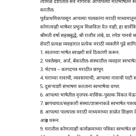
त्यामळे देशातील सर्व नागरिक आपापल्या मातभाषेतन स्वाक्
करतील.
पूर्वप्राथमिकपासून आपल्या पालकांना मराठी माध्यमातून
कोणत्याही भाषेवर प्रभुत्व मिळविता येत नाही, हा सार्वत
श्रीमती वर्षा सहस्रबुद्धे, श्री राजीव तांबे, प्रा. रमेश पा
शेवटी प्रत्यक्ष व्यवहारात प्रत्येक मराठी व्यक्तीने पुढे 
1. स्वतःच्या भाषेत स्वाक्षरी सर्व ठिकाणी करून.
2. पत्रलेखन, अर्ज, बँकातील-संस्थातील व्यवहार स्वभाष
3. भेटपत्र – कागदपत्र मराठीत छापून.
4. घराच्या नावाची, व्यवसायाची, आपल्या नावाची पाटी
5. दुसऱ्याशी संभाषण करताना स्वभाषेचा वापर.
6. आपल्या भाषेतील वृत्तपत्र-मासिक-पुस्तक विकत घेऊ
7. ग्रामपंचायत/सहकारी संस्था/शासनाकडे स्वभाषेत पत्रव
8. आपल्या पाल्याला मराठी माध्यमाच्या शाळेत शिक्षण 
आग्रह धरून.
9. घरातील कोणत्याही कार्यक्रमाच्या पत्रिका स्वभाषेत छ