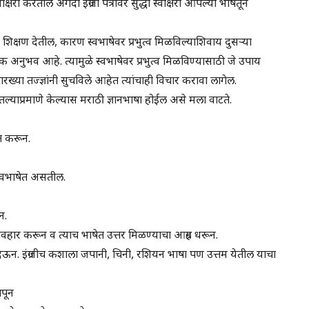
षरी करतील अगदी इंग्रजी पत्रावर सुद्धा स्वाक्षरी आपल्या भाषेतून
 शिक्षण देतील, कारण स्वभाषेवर प्रभुत्व मिळविल्याशिवाय दुसऱ्या
्रिक अनुभव आहे. त्यामुळे स्वभाषेवर प्रभुत्व मिळविण्यासाठी जे उपाय
नसे सारख्या तज्ज्ञांनी सुचविले आहेत त्यांचाही विचार करावा लागेल.
सांगितल्याप्रमाणे केल्यास मराठी ज्ञानभाषा होईल असे मला वाटते.
ेत करून.
 स्वभाषेत असतील.
न.
्यवहार करून व त्याच भाषेत उत्तर मिळण्याचा आग्रह धरून.
देऊन. इंग्रजीच कशाला जपानी, चिनी, रशियन भाषा पण उत्तम येतील याचा
ापून