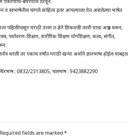
म ऐकण्याचे-बघण्याचे ठरवून.
ून व स्वभाषेतील चांगले साहित्य इतर आपल्याला येत असलेल्या भाषेत
ठी इयत्ता पहिलीपासून मराठी उत्तम त-हेने शिकवली जावी याचा आग्रह धरून,
ास्त्र, पर्यावरण-शिक्षण, शारीरिक शिक्षण योगशिक्षण, कला, संगीत,
रून.
र्वत्र धरली तर एकाच वर्षांत मराठी खऱ्या अर्थाने ज्ञानभाषा होईल याबद्दल
01 स्थिरभाष : 0832/2313805, चलभाष : 9423882290
Required fields are marked
*