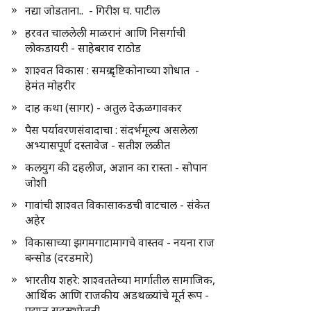
नद्या जोडताना.. - गिरीश घ. पाटील
हरवत चाललेली माळरानं आणि निसर्गाची
लोकडायरी - साहेबराव राठोड
शाश्वत विकास : समग्र दृष्टिकोनाच्या शोधात -
हेमंत मोहरीर
दाह कथा (सागर) - अतुल देऊळगावकर
पैस पर्यावरणसंवादाचा : संदर्भमूल्य असलेला
अभ्यासपूर्ण दस्तावेज - सतीश लळीत
कलयुग की दहलीज, अज्ञान का रास्ता - सोपान
जोशी
गावांची शाश्वत विकासाकडची वाटचाल - संकेत
अहेर
विकासाच्या झगमगाटामागचे वास्तव - नयना राज
बन्सोड (दरडमारे)
भारतीय शहरे: शाश्वततेच्या मार्गातील सामाजिक,
आर्थिक आणि राजकीय अडथळ्यांचे मूर्त रूप -
प्रद्युम्न सहस्रभोजनी