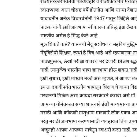
राज्यसरकारपर्यंतचा पत्रव्यवहार व राज्यकारभार मराठीतून 
स्वातंत्र्याला आता चौसष्ट वर्षे होताहेत आणि साऱ्या देश
याबाबतीत अनेक विचारवंतांनी 1947 पासून लिहिले आह
पालक यांनी इंग्रजी ज्ञानभाषा स्वीकारून प्रसिद्ध इंग्रज ल
भारतीय असेल हे सिद्ध केले आहे.
मूल शिकते कसे? यासंबंधी मेंदू संशोधन व बहविध बुद्धि
मेंदूविरोधी शिक्षण, स्पर्धा हे विष आहे असे म्हणणाऱ्या
पाठ्यपुस्तके, लेखी परीक्षा यांवरच भर देणारी शिक्षणपद्ध
नाही. त्यामुळेच भारतीय भाषा ज्ञानभाषा होऊ शकत नाही
इंग्रजी सुधारा, इंग्रजी माध्यम नको असे म्हणते, ते आपण लक
इयत्ता दहावीपर्यंत भारतीय भाषांतून शिक्षण घेणाऱ्या विद्य
परवानगी मिळेल असा कायदा सरकारने करावा असे मी श्र
आमच्या गोमंतकात सध्या शासनाने इंग्रजी माध्यमाच्या प्र
मराठी आणि कोंकणी मातृभाषा मानणारे लोक एकत्र आ
परंतु मराठी ज्ञानभाषा करण्यासाठी व्यवहारात तिचा उपय
अजूनही आपण आपल्या भाषेतून स्वाक्षरी करत नाही. स्वाक्ष