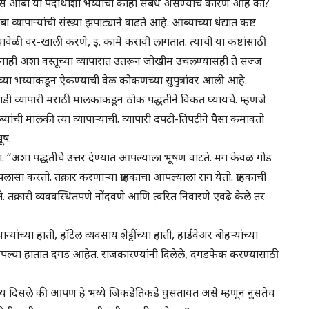
 आंबा या पदार्थांशी भय्यांचा काही संबंध असण्याचे कारण आहे का?
यापाऱ्यांची संख्या झपाट्याने वाढते आहे. आंब्याच्या धंद्यात कष्ट
्यावेळी वर-खाली करणे, इ. कामे करावी लागतात. त्यांची या कष्टांसाठी
नाही अशा वस्तूच्या व्यापारात उतरून जोखीम उचलण्यासही ते सज्ज
्या भय्याकडून ऐकण्याची वेळ कोकणच्या सुपुत्रांवर आली आहे.
ाडी व्यापारी मराठी मालकाकडून ठोक पद्धतीने विकत घ्यायचे. म्हणजे
्यांची मालकी त्या व्यापाऱ्याची. व्यापारी दपटी-तिपटीने पैसा कमावतो
ूष.
िघा. “अशा पद्धतीचे उत्तर देण्यात आपल्याला भूषण वाटते. मग केवळ गोड
ासा करतो. तक्रार करणाऱ्या ग्राहकाचा आपल्याला राग येतो. ग्राहकाची
ते. तक्रारी व्यववस्थितपणे नोंदवणे आणि त्वरित निवारणे एवढे केले तर
ांच्या हाती, हॉटेल व्यवसाय शेट्टींच्या हाती, हार्डवेअर बोहऱ्यांच्या
ल्या हातात दगड आहेत. राजकारण्यांनी दिलेले, दगडफेक करण्यासाठी
रांतीय दिसले की आपण हे भय्ये जिकडेतिकडे घुसतायत असे म्हणून नुसतेच