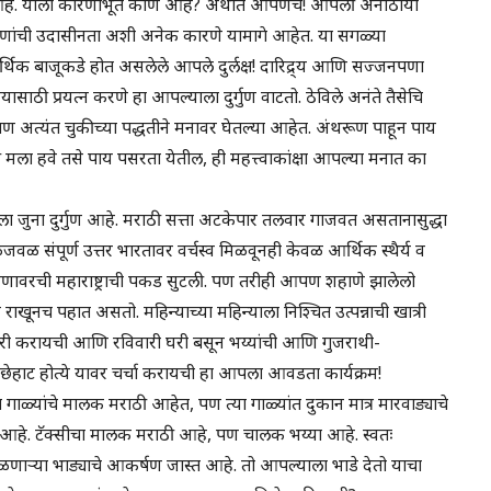
 आहे. याला कारणीभूत कोण आहे? अर्थात आपणच! आपली अनाठायी
जधुरीणांची उदासीनता अशी अनेक कारणे यामागे आहेत. या सगळ्या
िक बाजूकडे होत असलेले आपले दुर्लक्ष! दारिद्र्य आणि सज्जनपणा
ाठी प्रयत्न करणे हा आपल्याला दुर्गुण वाटतो. ठेविले अनंते तैसेचि
 अत्यंत चुकीच्या पद्धतीने मनावर घेतल्या आहेत. अंथरूण पाहून पाय
ला हवे तसे पाय पसरता येतील, ही महत्त्वाकांक्षा आपल्या मनात का
पला जुना दुर्गुण आहे. मराठी सत्ता अटकेपार तलवार गाजवत असतानासुद्धा
ळजवळ संपूर्ण उत्तर भारतावर वर्चस्व मिळवूनही केवळ आर्थिक स्थैर्य व
रणावरची महाराष्ट्राची पकड सुटली. पण तरीही आपण शहाणे झालेलो
 राखूनच पहात असतो. महिन्याच्या महिन्याला निश्चित उत्पन्नाची खात्री
नोकरी करायची आणि रविवारी घरी बसून भय्यांची आणि गुजराथी-
पिछेहाट होत्ये यावर चर्चा करायची हा आपला आवडता कार्यक्रम!
्यांचे मालक मराठी आहेत, पण त्या गाळ्यांत दुकान मात्र मारवाड्याचे
 आहे. टॅक्सीचा मालक मराठी आहे, पण चालक भय्या आहे. स्वतः
ळणाऱ्या भाड्याचे आकर्षण जास्त आहे. तो आपल्याला भाडे देतो याचा