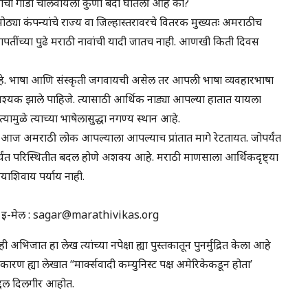
ीची गाडी चालवायला कुणी बंदी घातली आहे का?
मोठ्या कंपन्यांचे राज्य वा जिल्हास्तरावरचे वितरक मुख्यतः अमराठीच
ोगपतींच्या पुढे मराठी नावांची यादी जातच नाही. आणखी किती दिवस
े. भाषा आणि संस्कृती जगवायची असेल तर आपली भाषा व्यवहारभाषा
श्यक झाले पाहिजे. त्यासाठी आर्थिक नाड्या आपल्या हातात यायला
यामुळे त्याच्या भाषेलासुद्धा नगण्य स्थान आहे.
ेच आज अमराठी लोक आपल्याला आपल्याच प्रांतात मागे रेटतायत. जोपर्यंत
र्यंत परिस्थितीत बदल होणे अशक्य आहे. मराठी माणसाला आर्थिकदृष्ट्या
्याशिवाय पर्याय नाही.
303. इ-मेल : sagar@marathivikas.org
िजात हा लेख त्यांच्या नपेक्षा ह्या पुस्तकातून पुनर्मुद्रित केला आहे
ारण ह्या लेखात “मार्क्सवादी कम्युनिस्ट पक्ष अमेरिकेकडून होता’
बद्दल दिलगीर आहोत.