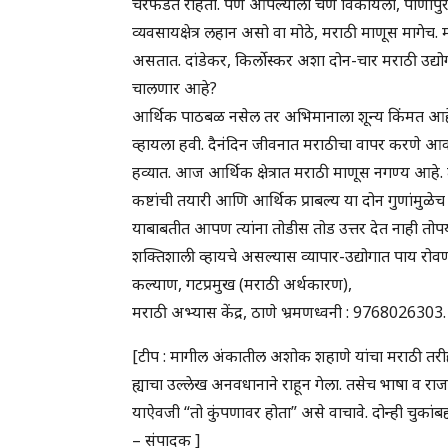
चरफडत राहतो. पण आपल्याला चणे विकायला, पाणीपुर
व्यवसायक्षेत्र लहान असो वा मोठे, मराठी माणूस मागेच. 
असतात. दांडेकर, किर्लोस्कर अशा दोन-चार मराठी उद्य
चालणार आहे?
आर्थिक पाठबळ नसेल तर अभिमानाला शून्य किंमत आह
व्हायला हवी. दैनंदिन जीवनात मराठीचा वापर करणे आव
हव्यात. आज आर्थिक क्षेत्रात मराठी माणूस नगण्य आहे. त्
कष्टांची तयारी आणि आर्थिक प्राबल्य या दोन गुणांमुळ
याबाबतीत आपण त्यांना तोडीस तोड उत्तर देत नाही तोप
शक्तिशाली व्हायचे असल्यास व्यापार-उद्योगात पाय रोवण
कल्याण, गटप्रमुख (मराठी अर्थकारण),
मराठी अभ्यास केंद्र, ठाणे भ्रमणध्वनी : 9768026
[टीप : मागील अंकातील अशोक शहाणे यांचा मराठी तरीही अभ
ह्याचा उल्लेख अनवधानाने राहून गेला. तसेच भाषा व राजक
याऐवजी “तो कुंपणावर होता” असे वाचावे. दोन्ही चुकां
– संपादक ]