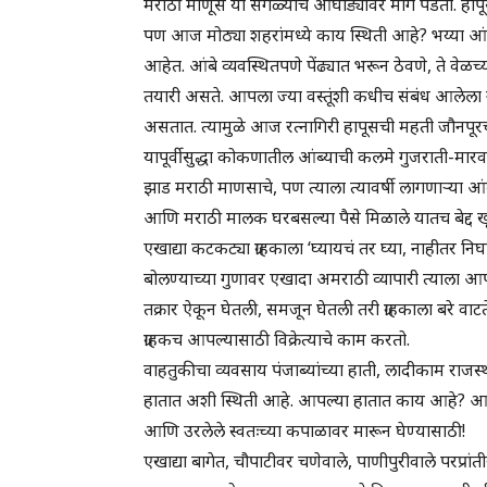
मराठी माणूस या सगळ्याच आघाड्यावर मागे पडतो. हापूस
पण आज मोठ्या शहरांमध्ये काय स्थिती आहे? भय्या आंबा व्
आहेत. आंबे व्यवस्थितपणे पेंढ्यात भरून ठेवणे, ते वेळच
तयारी असते. आपला ज्या वस्तूंशी कधीच संबंध आलेला 
असतात. त्यामुळे आज रत्नागिरी हापूसची महती जौनपूरच
यापूर्वीसुद्धा कोकणातील आंब्याची कलमे गुजराती-मारव
झाड मराठी माणसाचे, पण त्याला त्यावर्षी लागणाऱ्या आंब
आणि मराठी मालक घरबसल्या पैसे मिळाले यातच बेद्द ख
एखाद्या कटकट्या ग्राहकाला ‘घ्यायचं तर घ्या, नाहीतर न
बोलण्याच्या गुणावर एखादा अमराठी व्यापारी त्याला आपल
तक्रार ऐकून घेतली, समजून घेतली तरी ग्राहकाला बरे वाट
ग्राहकच आपल्यासाठी विक्रेत्याचे काम करतो.
वाहतुकीचा व्यवसाय पंजाब्यांच्या हाती, लादीकाम राजस्थान्य
हातात अशी स्थिती आहे. आपल्या हातात काय आहे? आप
आणि उरलेले स्वतःच्या कपाळावर मारून घेण्यासाठी!
एखाद्या बागेत, चौपाटीवर चणेवाले, पाणीपुरीवाले परप्