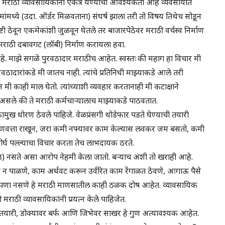
. मराठी व्यावसायिकांनी एकत्र येण्याची आवश्यकता आहे व्यवसायात
ंमध्ये (उदा. ऑर्डर मिळवताना) संघर्ष झाला तरी तो विषय तिथेच सोडून
ष्टी ठेवून एकमेकांशी जुळवून घेतले तर बाजारपेठेवर मराठी वर्चस्व निर्माण
मराठी दबावगट (लॉबी) निर्माण करायला हवा.
. माझे सगळे पुरवठादार मराठीच आहेत. स्वस्तः की महाग हा विचार मी
ादारांकडे मी जातच नाही. त्यांचे प्रतिनिधी माझ्याकडे आले तरी
ून मी काही माल घेतो. त्यांच्याशी व्यवहार करतानाही मी कटाक्षाने
असले की ते मराठी कर्मचाऱ्यालाच माझ्याकडे पाठवतात.
ामुख धोरण ठेवले पाहिजे. वेळप्रंसगी थोडेफार पडते घेण्याची तयारी
 गुणवत्ता राखून, जरा कमी नफ्यावर काम केल्यास लवकर जम बसतो, कमी
ीर्घ पल्ल्याचा विचार करता तेच लाभदायक ठरते.
ूड) नसते असा आरोप नेहमी केला जातो. बऱ्याच अंशी तो खराही आहे.
 वेळ न पाळणे, काम अर्धवट करून उर्वरित काम रेंगाळत ठेवणे, आगाऊ पैसे
्यपणा नसणे हे मराठी माणसातील काही ठळक दोष आहेत. व्यावसायिक
 मराठी व्यावसायिकांनी प्रयत्न केले पाहिजेत.
 तयारी, डोक्यावर बर्फ आणि जिभेवर साखर हे गुण अत्यावश्यक आहेत.