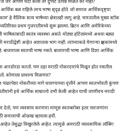
े जर आपण धंदा केला तर दुप्पट उत्पन्न मिळेत की नाही?
आर्थिक बळ राहिले तरच भाषा सृदृढ होते. जो समाज आर्थिकदृष्ट्या
काम’ हे वैश्विक सत्य भाषेच्या क्षेत्रातही लागू आहे. भारतातील मुख्य स्टॉक
जीव्यतिरिक्त प्रथम गुजरातीमध्ये सुरू झाल्या. ब्रिटन आणि अमेरिकेच्या
ी भाषिकांसाठी स्वतंत्र व्यवस्था असते. मोठ्या हॉटेलांमध्ये अथवा बड्या
ळी मराठीद्वेष्टी आहेत अशातला भाग नाही. त्यांच्याकडे येणाऱ्या ग्राहकांमध्ये
े. बाजाराला स्वतःची भाषा नसते. बाजाराची भाषा आणि दिशा आर्थिक
नुसता आरडोरडा करतो. पण दहा मराठी नोकरदारांचे मिळून होत नसतील
तो. कोणाला प्राधान्य मिळणार?
 पांढरपेशा नोकरीच्या मागे धावण्याच्या वृत्तीने आपण स्वतःभोवती कुंपण
तीयांनी इथे आर्थिक साम्राज्ये उभी केली आहेत याची जाणीवच मराठी
 देतो, पण व्यवसाय करणारा माणूस स्वतःबरोबर इतर चारजणांना
राठी समाजाची ओळख व्हायला हवी.
 आहेत तेसुद्धा विखुरलेले आहेत. त्यामुळे अमराठी व्यावसायिक लॉबिंग