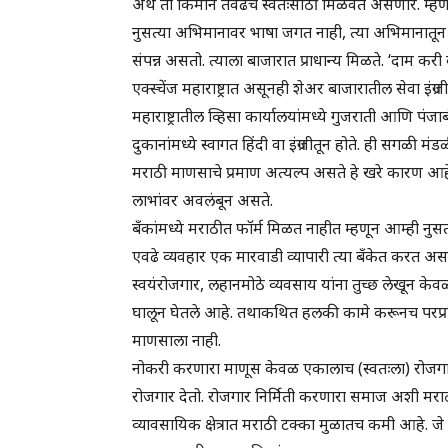
अर्थ तो किमान तेवढेच स्वतःसाठी मिळवत असणार. म्हणज
नुसत्या अभिमानावर भाषा जगत नाही, त्या अभिमानातून 
संपन्न असतो. त्याला बाजारात प्राधान्य मिळते. ‘दाम करी 
एक्स्चेंज महाराष्ट्रात असूनही शेअर बाजारातील सेवा इंग्र
महाराष्ट्रातील व्हिसा कार्यालयांमध्ये गुजराती आणि पंजाब
दुकानांमध्ये स्वागत हिंदी वा इंग्रजीतून होते. ही सगळी मंड
मराठी माणसाचे प्रमाण अत्यल्प असते हे खरे कारण आह
लाभांवर अवलंबून असते.
बँकांमध्ये मराठीत फॉर्म मिळत नाहीत म्हणून आम्ही 
एवढे व्यवहार एक मारवाडी व्यापारी त्या बँकेत करत अस
स्वयंरोजगार, लहानमोठे व्यवसाय यांना तुच्छ लेखून केवळ
घालून घेतले आहे. तथाकथित हलकी कामे करूनच परप्रां
माणसाला नाही.
नोकरी करणारा माणूस केवळ एकालाच (स्वतःला) रोजगार
रोजगार देतो. रोजगार निर्मिती करणारा समाज अशी म
व्यावसायिक क्षेत्रात मराठी टक्का मुळातच कमी आहे. जे