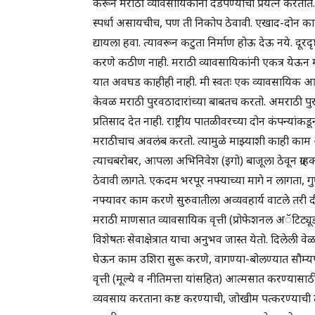
करून मराठी व्यावसायिकांना दडपण्याचा प्रयत्न करतात
स्पर्धा असायचीच, पण ती निकोप ठेवावी. एखाद-दोन कामा
द्यायला हवा. त्यावरून कटुता निर्माण होऊ देऊ नये. दूरदृ
करणे कठीण नाही. मराठी व्यावसायिकांनी एकत्र येऊन 
यात अवघड काहीही नाही. मी स्वतः एक व्यावसायिक आहे
केवळ मराठी पुरवठादारांच्या बाबतच करतो. अमराठी पुरवठ
प्रतिसाद देत नाही. राष्ट्रीय पातळीवरच्या दोन कंपन्यांकड
मराठीचाच अवलंब करतो. त्यामुळे माझ्याशी काही काम 
त्याचबरोबर, आपला अभिनिवेश (इगो) बाजूला ठेवून ग्राहक
ठेवावी लागते. एकदम भरपूर नफ्याच्या मागे न लागता,
नफ्यावर काम करणे सुरुवातीला अव्यवहार्य वाटले तरी द
मराठी माणसात व्यावसायिक वृत्ती (प्रोफेशनल अॅटिट्य
विशेषतः सेवाक्षेत्रात याचा अनुभव जास्त येतो. दिलेली
घेऊन काम उशिरा सुरू करणे, वागण्या-बोलण्यात सौम
वृत्ती (मूल्ये व नीतिमत्ता यांसहित) आत्मसात करण्यासाठी
व्यवसाय करताना कष्ट करण्याची, जोखीम पत्करण्याची