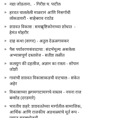
नद्या जोडताना.. - गिरीश घ. पाटील
हरवत चाललेली माळरानं आणि निसर्गाची
लोकडायरी - साहेबराव राठोड
शाश्वत विकास : समग्र दृष्टिकोनाच्या शोधात -
हेमंत मोहरीर
दाह कथा (सागर) - अतुल देऊळगावकर
पैस पर्यावरणसंवादाचा : संदर्भमूल्य असलेला
अभ्यासपूर्ण दस्तावेज - सतीश लळीत
कलयुग की दहलीज, अज्ञान का रास्ता - सोपान
जोशी
गावांची शाश्वत विकासाकडची वाटचाल - संकेत
अहेर
विकासाच्या झगमगाटामागचे वास्तव - नयना राज
बन्सोड (दरडमारे)
भारतीय शहरे: शाश्वततेच्या मार्गातील सामाजिक,
आर्थिक आणि राजकीय अडथळ्यांचे मूर्त रूप -
प्रद्युम्न सहस्रभोजनी