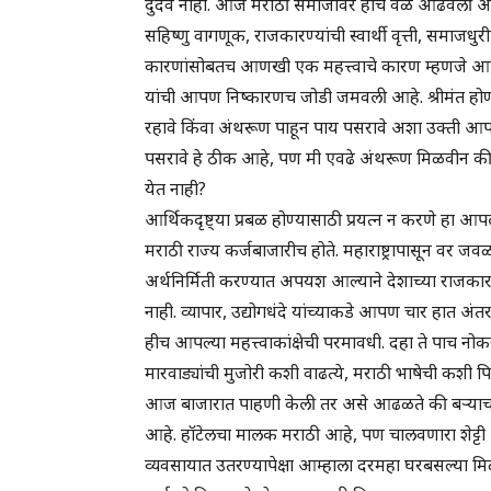
दुर्दैव नाही. आज मराठी समाजावर हीच वेळ ओढवली
सहिष्णु वागणूक, राजकारण्यांची स्वार्थी वृत्ती, समा
कारणांसोबतच आणखी एक महत्त्वाचे कारण म्हणजे आर्थ
यांची आपण निष्कारणच जोडी जमवली आहे. श्रीमंत होण्यास
रहावे किंवा अंथरूण पाहून पाय पसरावे अशा उक्ती आपण
पसरावे हे ठीक आहे, पण मी एवढे अंथरूण मिळवीन की म
येत नाही?
आर्थिकदृष्ट्या प्रबळ होण्यासाठी प्रयत्न न करणे हा आ
मराठी राज्य कर्जबाजारीच होते. महाराष्ट्रापासून वर जव
अर्थनिर्मिती करण्यात अपयश आल्याने देशाच्या राजका
नाही. व्यापार, उद्योगधंदे यांच्याकडे आपण चार हात अंतर
हीच आपल्या महत्त्वाकांक्षेची परमावधी. दहा ते पाच 
मारवाड्यांची मुजोरी कशी वाढत्ये, मराठी भाषेची कशी 
आज बाजारात पाहणी केली तर असे आढळते की बऱ्याच गाळ
आहे. हॉटेलचा मालक मराठी आहे, पण चालवणारा शेट्टी
व्यवसायात उतरण्यापेक्षा आम्हाला दरमहा घरबसल्या मि