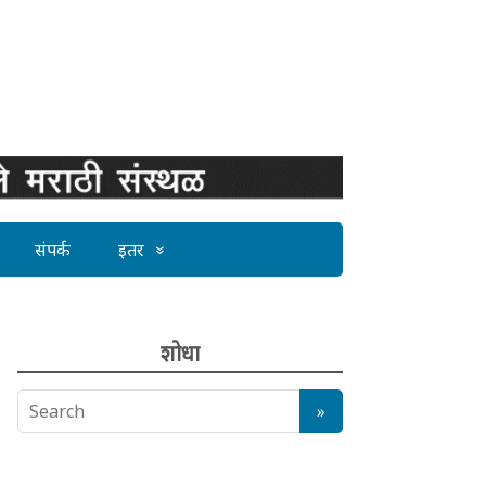
संपर्क
इतर
शोधा