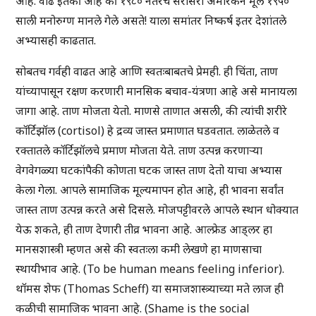
आहे. वाढ इतकी आहे की १९८० नंतरचे सरासरी अमेरिकन मूल १९५०
साली मनोरुग्ण मानले गेले असते! याला समांतर निष्कर्ष इतर देशांतले
अभ्यासही काढतात.
सोबतच गर्वही वाढत आहे आणि स्वतःबाबतचे प्रेमही. ही चिंता, ताण
यांच्यापासून रक्षण करणारी मानसिक बचाव-यंत्रणा आहे असे मानायला
जागा आहे. ताण मोजता येतो. माणसे ताणात असली, की त्यांची शरीरे
कॉर्टिझॉल (cortisol) हे द्रव्य जास्त प्रमाणात घडवतात. लाळेतले व
रक्तातले कॉर्टिझॉलचे प्रमाण मोजता येते. ताण उत्पन्न करणाऱ्या
वेगवेगळ्या घटकांपैकी कोणता घटक जास्त ताण देतो याचा अभ्यास
केला गेला. आपले सामाजिक मूल्यमापन होत आहे, ही भावना सर्वांत
जास्त ताण उत्पन्न करते असे दिसले. मोजपट्टीवरले आपले स्थान धोक्यात
येऊ शकते, ही ताण देणारी तीव्र भावना आहे. आल्फ्रेड आड्लर हा
मानसशास्त्री म्हणत असे की स्वतःला कमी लेखणे हा माणसाचा
स्थायीभाव आहे. (To be human means feeling inferior).
थॉमस शेफ (Thomas Scheff) या समाजशास्त्र्याच्या मते लाज ही
कळीची सामाजिक भावना आहे. (Shame is the social