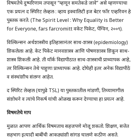
विषमतेचे दुष्परिणाम तपासून “म्हणून समतेकडे जावे” असे म्हणण्याचा
एक प्रयत्न द स्पिरिट लेव्हल : व्हाय इक्वालिटी इज बेटर फॉर एव्हरिवन हे
पुस्तक करते. (The Spirit Level : Why Equality is Better
for Everyone, fars farcromitt वकेट पिकेट, पेंग्विन, २००९).
विल्किन्सन अर्थशास्त्रीय इतिहासानंतर साथ-शास्त्र (epidemiology)
शिकलेला आहे. केट पिकेट मानवशास्त्र आणि पोषणशास्त्र शिकून साथ-
शास्त्र शिकली आहे. ती यॉर्क विद्यापीठात साथ-शास्त्राची प्राध्यापक आहे,
तर विल्किन्सन तेथे पाहुणा प्राध्यापक आहे. दोघेही इतर अनेक विद्यापीठे
व संस्थांशीच संलग्न आहेत.
द स्पिरिट लेव्हल (यापुढे TSL) या पुस्तकातील मांडणी, तिच्यामागील
संशोधने व त्यांचे निकर्ष यांची ओळख करून देण्याचा हा प्रयत्न आहे.
विषमतेचे माप
मुळात आपण आर्थिक विषमताच सहजपणे मोजू शकतो. शिक्षण, सत्तेत
सहभाग इत्यादी बाबींची आकड्यांशी सांगड घालणे कठीण असते.