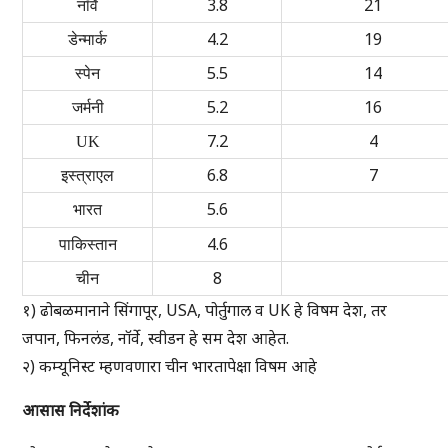
3.8
21
नॉर्वे
4.2
19
डेन्मार्क
5.5
14
स्पेन
5.2
16
जर्मनी
7.2
4
UK
6.8
7
इस्त्राएल
5.6
भारत
4.6
पाकिस्तान
8
चीन
१) ढोबळमानाने सिंगापूर, USA, पोर्तुगाल व UK हे विषम देश, तर
जपान, फिनलंड, नॉर्वे, स्वीडन हे सम देश आहेत.
२) कम्यूनिस्ट म्हणवणारा चीन भारतापेक्षा विषम आहे
आसास निर्देशांक