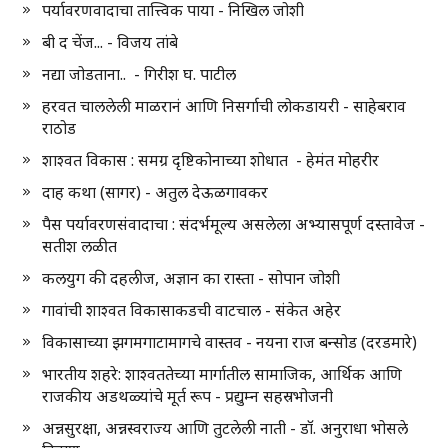
पर्यावरणवादाचा तात्त्विक पाया - निखिल जोशी
बी द चेंज... - विजय तांबे
नद्या जोडताना.. - गिरीश घ. पाटील
हरवत चाललेली माळरानं आणि निसर्गाची लोकडायरी - साहेबराव
राठोड
शाश्वत विकास : समग्र दृष्टिकोनाच्या शोधात - हेमंत मोहरीर
दाह कथा (सागर) - अतुल देऊळगावकर
पैस पर्यावरणसंवादाचा : संदर्भमूल्य असलेला अभ्यासपूर्ण दस्तावेज -
सतीश लळीत
कलयुग की दहलीज, अज्ञान का रास्ता - सोपान जोशी
गावांची शाश्वत विकासाकडची वाटचाल - संकेत अहेर
विकासाच्या झगमगाटामागचे वास्तव - नयना राज बन्सोड (दरडमारे)
भारतीय शहरे: शाश्वततेच्या मार्गातील सामाजिक, आर्थिक आणि
राजकीय अडथळ्यांचे मूर्त रूप - प्रद्युम्न सहस्रभोजनी
अन्नसुरक्षा, अन्नस्वराज्य आणि तुटलेली नाती - डॉ. अनुराधा भोसले