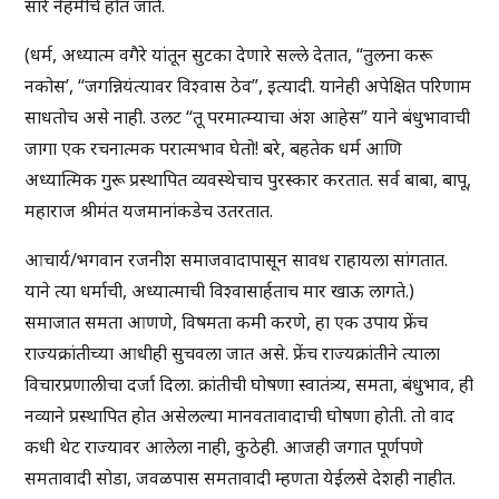
सारे नेहमीचे होत जाते.
(धर्म, अध्यात्म वगैरे यांतून सुटका देणारे सल्ले देतात, “तुलना करू
नकोस’, “जगन्नियंत्यावर विश्वास ठेव”, इत्यादी. यानेही अपेक्षित परिणाम
साधतोच असे नाही. उलट “तू परमात्म्याचा अंश आहेस” याने बंधुभावाची
जागा एक रचनात्मक परात्मभाव घेतो! बरे, बहतेक धर्म आणि
अध्यात्मिक गुरू प्रस्थापित व्यवस्थेचाच पुरस्कार करतात. सर्व बाबा, बापू,
महाराज श्रीमंत यजमानांकडेच उतरतात.
आचार्य/भगवान रजनीश समाजवादापासून सावध राहायला सांगतात.
याने त्या धर्माची, अध्यात्माची विश्वासार्हताच मार खाऊ लागते.)
समाजात समता आणणे, विषमता कमी करणे, हा एक उपाय फ्रेंच
राज्यक्रांतीच्या आधीही सुचवला जात असे. फ्रेंच राज्यक्रांतीने त्याला
विचारप्रणालीचा दर्जा दिला. क्रांतीची घोषणा स्वातंत्र्य, समता, बंधुभाव, ही
नव्याने प्रस्थापित होत असेलल्या मानवतावादाची घोषणा होती. तो वाद
कधी थेट राज्यावर आलेला नाही, कुठेही. आजही जगात पूर्णपणे
समतावादी सोडा, जवळपास समतावादी म्हणता येईलसे देशही नाहीत.