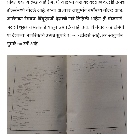
सोबत एक आलेख आहे (आ.१) आडव्या अक्षावर दरसाल दरडोई उत्पन्न
डॉलर्समध्ये नोंदले आहे. उभ्या अक्षावर आयुर्मान वर्षांमध्ये नोंदले आहे.
आलेखात नेमक्या बिंदूंऐवजी देशांची नावे लिहिली आहेत. ही मोजमापे
जराशी धूसर असतात हे यातून ठसवले आहे. उदा. त्रिनिदाद अँड टोबेगो
या देशाच्या नागरिकांचे उत्पन्न सुमारे २०००० डॉलर्स आहे, तर आयुर्मान
सुमारे ७० वर्षे आहे.