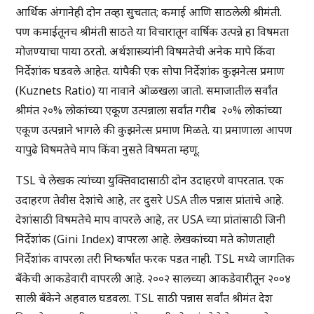
आर्थिक अंगानेही दोन तव्हा सुचतात; कमाई आणि साठलेली श्रीमंती.
पण कमाईतूनच श्रीमंती साठते या विचारातून वार्षिक उत्पन्ने हा विषमता
मोजण्याचा पाया ठरतो. अर्थशास्त्र्यांनी विषमतेची अनेक मापे किंवा
निर्देशांक घडवले आहेत. यांपैकी एक सोपा निर्देशांक कुझनेत्स प्रमाण
(Kuznets Ratio) या नावाने ओळखला जातो. समाजातील सर्वांत
श्रीमंत २०% लोकांच्या एकूण उत्पन्नाला सर्वांत गरीब २०% लोकांच्या
एकूण उत्पन्नाने भागले की कुझनेत्स प्रमाण मिळते. या प्रमाणाला आपण
यापुढे विषमतेचे माप किंवा नुसते विषमता म्हणू.
TSL चे लेखक त्यांच्या युक्तिवादासाठी दोन उदाहरणे वापरतात. एक
उदाहरण तेवीस देशांचे आहे, तर दुसरे USA तील पन्नास प्रांतांचे आहे.
देशांसाठी विषमतेचे माप वापरले आहे, तर USA च्या प्रांतांसाठी जिनी
निर्देशांक (Gini Index) वापरला आहे. लेखकांच्या मते कोणताही
निर्देशांक वापरला तरी निष्कर्षांत फरक पडत नाही. TSL मध्ये जागतिक
बँकेची आकडेवारी वापरली आहे. २००२ सालच्या आकडेवारीतून २००४
साली बँकेने अहवाल घडवला. TSL साठी पन्नास सर्वांत श्रीमंत देश