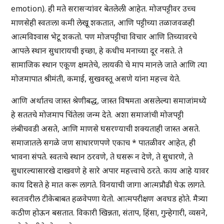
emotion). ही मते सरासऱ्यांवर बेतलेली आहेत. मोजपट्टीवर उच्च
माणसेही स्वतःला कमी लेखू शकतात, आणि पट्टीच्या तळाजवळही
आत्मविश्वास भेटू शकतो. पण मोजपट्टीचा विचार आणि तिच्यावरचे
आपले स्थान सुधारायची इच्छा, हे कधीच मनाच्या दूर नसते. ते
सामाजिक स्थान एकूण क्षमतेचे, लायकी चे माप मानले जाते आणि त्या
मोजमापात श्रीमंती, कमाई, सुखवस्तू असणे यांना महत्त्व येते.
आणि अर्थातच जास्त श्रेणीबद्ध, जास्त विषमता असलेल्या समाजांमध्ये
हे सततचे मोजमाप चिंतेला जन्म देते. अशा समाजांची मोजपट्टी
लंबीचवडी असते, आणि माणसे घसरण्याची शक्यताही जास्त असते.
समाजातले सगळे जण साधारणपणे एकाच * पातळीवर आहेत, ही
भावना संपते. स्वतःचे स्थान ठरवणे, ते घसरू न देणे, ते सुधारणे, ते
सुधारल्यासारखे दाखवणे हे सारे अपार महत्त्वाचे ठरते. काय आहे यावर
काय दिसते हे मात करू लागते. विनयाची जागा आत्मप्रौढी घेऊ लागते.
स्वतःवरील टीकेबाबत हळवेपणा येतो. आत्मपरीक्षण अवघड होते. मैत्र्या
कठीण होऊन बसतात. विकारी खिन्नता, संताप, हिंसा, गुन्हेगारी, व्यसने,