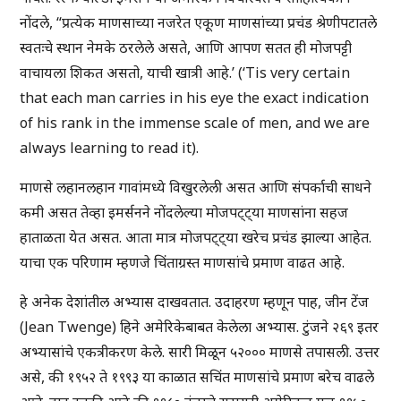
नोंदले, “प्रत्येक माणसाच्या नजरेत एकूण माणसांच्या प्रचंड श्रेणीपटातले
स्वतःचे स्थान नेमके ठरलेले असते, आणि आपण सतत ही मोजपट्टी
वाचायला शिकत असतो, याची खात्री आहे.’ (‘Tis very certain
that each man carries in his eye the exact indication
of his rank in the immense scale of men, and we are
always learning to read it).
माणसे लहानलहान गावांमध्ये विखुरलेली असत आणि संपर्काची साधने
कमी असत तेव्हा इमर्सनने नोंदलेल्या मोजपट्ट्या माणसांना सहज
हाताळता येत असत. आता मात्र मोजपट्ट्या खरेच प्रचंड झाल्या आहेत.
याचा एक परिणाम म्हणजे चिंताग्रस्त माणसांचे प्रमाण वाढत आहे.
हे अनेक देशांतील अभ्यास दाखवतात. उदाहरण म्हणून पाह, जीन टेंज
(Jean Twenge) हिने अमेरिकेबाबत केलेला अभ्यास. टुंजने २६९ इतर
अभ्यासांचे एकत्रीकरण केले. सारी मिळून ५२००० माणसे तपासली. उत्तर
असे, की १९५२ ते १९९३ या काळात सचिंत माणसांचे प्रमाण बरेच वाढले