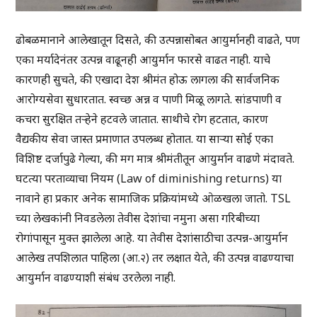
ढोबळमानाने आलेखातून दिसते, की उत्पन्नासोबत आयुर्मानही वाढते, पण
एका मर्यादेनंतर उत्पन्न वाढूनही आयुर्मान फारसे वाढत नाही. याचे
कारणही सुचते, की एखादा देश श्रीमंत होऊ लागला की सार्वजनिक
आरोग्यसेवा सुधारतात. स्वच्छ अन्न व पाणी मिळू लागते. सांडपाणी व
कचरा सुरक्षित तऱ्हेने हटवले जातात. साथीचे रोग हटतात, कारण
वैद्यकीय सेवा जास्त प्रमाणात उपलब्ध होतात. या साऱ्या सोई एका
विशिष्ट दर्जापुढे गेल्या, की मग मात्र श्रीमंतीतून आयुर्मान वाढणे मंदावते.
घटत्या परताव्याचा नियम (Law of diminishing returns) या
नावाने हा प्रकार अनेक सामाजिक प्रक्रियांमध्ये ओळखला जातो. TSL
च्या लेखकांनी निवडलेला तेवीस देशांचा नमुना असा गरिबीच्या
रोगांपासून मुक्त झालेला आहे. या तेवीस देशांसाठीचा उत्पन्न-आयुर्मान
आलेख तपशिलात पाहिला (आ.२) तर लक्षात येते, की उत्पन्न वाढण्याचा
आयुर्मान वाढण्याशी संबंध उरलेला नाही.