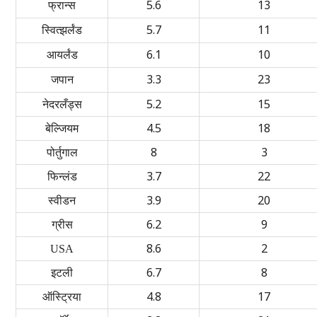
5.6
13
फ्रान्स
5.7
11
स्वित्झर्लंड
6.1
10
आयर्लंड
3.3
23
जपान
5.2
15
नेदरलँड्स
4.5
18
बेल्जियम
8
3
पोर्तुगाल
3.7
22
फिन्लंड
3.9
20
स्वीडन
6.2
9
ग्रीस
8.6
2
USA
6.7
8
इटली
4.8
17
ऑस्ट्रिया