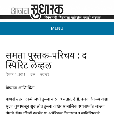
MENU
समता पुस्तक-परिचय : द
स्पिरिट लेव्हल
डिसेंबर, 1, 2011
इतर
नंदा खरे
विषमता आणि चिंता
माणसे सतत एकमेकांशी तुलना करत असतात. उंची, वजन, रंगरूप अशा
सुट्या गुणांपासून सुरू होत तुलना अखेर सामाजिक स्थानापर्यंत जाऊन
पोचते. रॅल्फ वॉल्डो इमर्सन या अमेरिकन विचारवंत व साहित्यिकाने