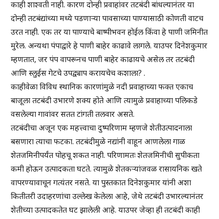
काही शाश्वती नाही. कारण दोन्ही प्रवाहांवर तटबंदी बांधल्यानंतर या
दोन्ही तटबंद्यांच्या मध्ये पडणाऱ्या पावसाच्या पाण्यासाठी कोणती वाटच
उरत नाही. एक तर या पाण्याचे बाष्पीभवन होईल किंवा हे पाणी जमिनीत
मुरेल. अन्यथा पंपाद्वारे हे पाणी बाहेर काढावे लागले. याउपर दिनेशकुमार
म्हणतात, जर पंप वापरूनच पाणी बाहेर काढायचे असेल तर तटबंदी
आणि स्लुईस गेटचे उपद्व्याप करायचेच कशाला? .
काहीवेळा विविध स्थानिक कारणांमुळे नदी प्रवाहाच्या फक्त एकाच
बाजूला तटबंदी उभारणे शक्य होते आणि त्यामुळे प्रवाहाच्या पलिकडे
वसलेल्या गावांवर सतत टांगती तलवार असते.
तटबंदीचा अजून एक महत्त्वाचा दुष्परिणाम म्हणजे शेतीउत्पादनाला
बसणारा त्याचा फटका. तटबंदीमुळे नद्यांनी वाहून आणलेला गाळ
शेतजमिनीपर्यंत पोहचू शकत नाही. परिणामतः शेतजमिनीची सुपीकता
कमी होऊन उत्पादकता घटते. त्यामुळे शेतकऱ्यांजवळ रासायनिक खते
वापरण्यावाचून गत्यंतर नसते. या पुस्तकात दिनेशकुमार यांनी अशा
कितीतरी उदाहरणांचा उल्लेख केलेला आहे, जेथे तटबंदी उभारल्यानंतर
शेतीच्या उत्पादकतेत घट झालेली आहे. याउपर जेव्हा ही तटबंदी काही