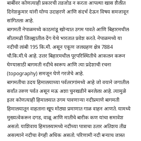
बाबींवर कोणत्याही प्रकारची तडजोड न करता आपल्या खास शैलीत
दिनेशकुमार यांनी योग्य उदाहरणे आणि संदर्भ देऊन विषय समजावून
सांगितला आहे.
बागमती नेपाळमध्ये काठमांडू खोऱ्यात उगम पावते आणि बिहारमधील
सीतामढी जिल्ह्यातील देंग येथे भारतात प्रवेश करते. नेपाळमध्ये या
नदीची लांबी 195 कि.मी. असून एकूण जलग्रहण क्षेत्र 7884
चौ.कि.मी.चे आहे. उत्तर बिहारमधील पूरपरिस्थितीचे आकलन करून
घेण्यासाठी बागमती नदीचे स्वरूप आणि त्या प्रदेशाची रचना
(topography) समजून घेणे गरजेचे आहे.
बागमतीचा उदय हिमालयाच्या पर्वतरागांमध्ये आहे जो वयाने जगातील
सर्वांत तरुण पर्वत असून मऊ अशा चुनखडीने बनलेला आहे. त्यामुळे
इतर कोणत्याही हिमालयात उगम पावणाऱ्या नदीप्रमाणे बागमती
हिमालयातून वाहताना खूप मोठ्या प्रमाणात गाळ वाहन आणते. यामध्ये
मुख्यत्वेकरून दगड, वाळू आणि मातीचे बारीक कण यांचा समावेश
असतो. याशिवाय हिमालयामध्ये नदीच्या पात्राचा उतार अतिशय तीव्र
असल्याने नदीचा वेगही अधिक असतो. परिणामी नदी बऱ्याच जास्त