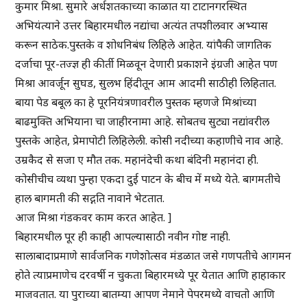
कुमार मिश्रा. सुमारे अर्धशतकाच्या काळात या टाटानगरस्थित
अभियंत्याने उत्तर बिहारमधील नद्यांचा अत्यंत तपशीलवार अभ्यास
करून साठेक.पुस्तके व शोधनिबंध लिहिले आहेत. यांपैकी जागतिक
दर्जाचा पूर-तज्ज्ञ ही कीर्ती मिळवून देणारी प्रकाशने इंग्रजी आहेत पण
मिश्रा आवर्जून सुघड, सुलभ हिंदीतून आम आदमी साठीही लिहितात.
बाया पेड बबूल का हे पूरनियंत्रणावरील पुस्तक म्हणजे मिश्रांच्या
बाढमुक्ति अभियाना चा जाहीरनामा आहे. सोबतच सुट्या नद्यांवरील
पुस्तके आहेत, प्रेमापोटी लिहिलेली. कोसी नदीच्या कहाणीचे नाव आहे.
उम्रकैद से सजा ए मौत तक. महानंदेची कथा बंदिनी महानंदा ही.
कोसीचीच व्यथा पुन्हा एकदा दुई पाटन के बीच में मध्ये येते. बागमतीचे
हाल बागमती की सद्गति नावाने भेटतात.
आज मिश्रा गंडकवर काम करत आहेत. ]
बिहारमधील पूर ही काही आपल्यासाठी नवीन गोष्ट नाही.
सालाबादाप्रमाणे सार्वजनिक गणेशोत्सव मंडळात जसे गणपतीचे आगमन
होते त्याप्रमाणेच दरवर्षी न चुकता बिहारमध्ये पूर येतात आणि हाहाकार
माजवतात. या पुराच्या बातम्या आपण नेमाने पेपरमध्ये वाचतो आणि