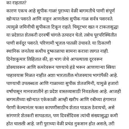
का राहतात?
कारण एकच आहे सुपीक गाळ! पुराच्या वेळी बागमतीचे पाणी संपूर्ण
खोऱ्यात पसरते आणि वाहून आणलेला सुपीक गाळ सर्वत्र पसरवते.
त्यामुळे जमिनीची सुपीकता टिकून राहते. चिमूटभर खत न टाकतासुद्धा
या प्रदेशात शेतकरी दरवर्षी चांगले उत्पादन घेतो. तसेच पूरपरिस्थितीत
पाणी सर्वदूर पसरते. परिणामी भूजल पातळी उंचावते. या ठिकाणी
स्थानिक जनतेला कधीच दुष्काळाचा सामना करावा लागत नाही.
दिनेशकुमार लिहितात की, हा भाग जेथे आपल्याला दूरवरून
डोक्यावरून आणि कमरेवरून पाण्याचे हंडे भरून आणणाऱ्या स्त्रिया
पाहावयास मिळत नाहीत अशा भारतातील मोजक्याच भागांपैकी आहे.
पाण्याची उपलब्धता आणि गाळाच्या सुपीक शेतजमिनी, यामुळे हजारो
वर्षांपासून मानवजातीने हा प्रदेश वास्तव्यासाठी निवडलेला आहे. आजही
बागमतीच्या खोऱ्यात एकेकाळी आम्ही खरीप आणि रबीच्या हंगामात
पेरणी केल्यानंतर फक्त कापणीसाठीच शेतात पाऊल ठेवायचो, असे
सांगणारे शेतकरी सापडतात, पण दिवसेंदिवस त्यांची संख्यासुद्धा कमी
होत चालली आहे. जरी पुराच्या वेळी प्रचंड नुकसान होत असले, तरी