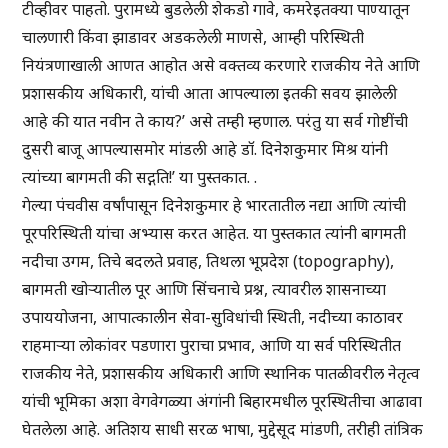
टीव्हीवर पाहतो. पुरामध्ये बुडलेली शेकडो गावे, कमरेइतक्या पाण्यातून
चालणारी किंवा झाडावर अडकलेली माणसे, आम्ही परिस्थिती
नियंत्रणाखाली आणत आहोत असे वक्तव्य करणारे राजकीय नेते आणि
प्रशासकीय अधिकारी, यांची आता आपल्याला इतकी सवय झालेली
आहे की यात नवीन ते काय?’ असे तम्ही म्हणाल. परंतु या सर्व गोष्टींची
दुसरी बाजू आपल्यासमोर मांडली आहे डॉ. दिनेशकुमार मिश्र यांनी
त्यांच्या बागमती की सद्गति!’ या पुस्तकात. .
गेल्या पंचवीस वर्षांपासून दिनेशकुमार हे भारतातील नद्या आणि त्यांची
पूरपरिस्थिती यांचा अभ्यास करत आहेत. या पुस्तकात त्यांनी बागमती
नदीचा उगम, तिचे बदलते प्रवाह, तिथला भूप्रदेश (topography),
बागमती खोऱ्यातील पूर आणि सिंचनाचे प्रश्न, त्यावरील शासनाच्या
उपाययोजना, आपात्कालीन सेवा-सुविधांची स्थिती, नदीच्या काठावर
राहमाऱ्या लोकांवर पडणारा पुराचा प्रभाव, आणि या सर्व परिस्थितीत
राजकीय नेते, प्रशासकीय अधिकारी आणि स्थानिक पातळीवरील नेतृत्व
यांची भूमिका अशा वेगवेगळ्या अंगांनी बिहारमधील पूरस्थितीचा आढावा
घेतलेला आहे. अतिशय साधी सरळ भाषा, मुद्देसूद मांडणी, तरीही तांत्रिक