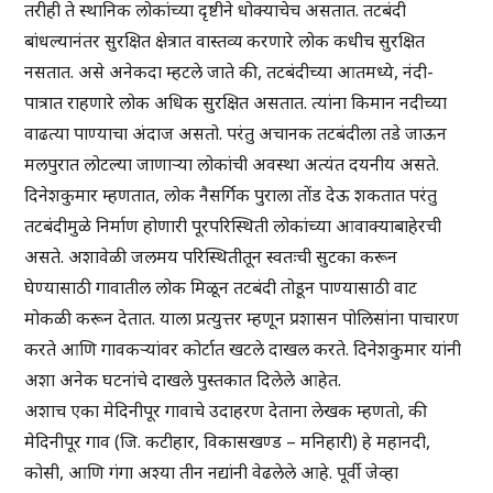
तरीही ते स्थानिक लोकांच्या दृष्टीने धोक्याचेच असतात. तटबंदी
बांधल्यानंतर सुरक्षित क्षेत्रात वास्तव्य करणारे लोक कधीच सुरक्षित
नसतात. असे अनेकदा म्हटले जाते की, तटबंदीच्या आतमध्ये, नंदी-
पात्रात राहणारे लोक अधिक सुरक्षित असतात. त्यांना किमान नदीच्या
वाढत्या पाण्याचा अंदाज असतो. परंतु अचानक तटबंदीला तडे जाऊन
मलपुरात लोटल्या जाणाऱ्या लोकांची अवस्था अत्यंत दयनीय असते.
दिनेशकुमार म्हणतात, लोक नैसर्गिक पुराला तोंड देऊ शकतात परंतु
तटबंदीमुळे निर्माण होणारी पूरपरिस्थिती लोकांच्या आवाक्याबाहेरची
असते. अशावेळी जलमय परिस्थितीतून स्वतःची सुटका करून
घेण्यासाठी गावातील लोक मिळून तटबंदी तोडून पाण्यासाठी वाट
मोकळी करून देतात. याला प्रत्युत्तर म्हणून प्रशासन पोलिसांना पाचारण
करते आणि गावकऱ्यांवर कोर्टात खटले दाखल करते. दिनेशकुमार यांनी
अशा अनेक घटनांचे दाखले पुस्तकात दिलेले आहेत.
अशाच एका मेदिनीपूर गावाचे उदाहरण देताना लेखक म्हणतो, की
मेदिनीपूर गाव (जि. कटीहार, विकासखण्ड – मनिहारी) हे महानदी,
कोसी, आणि गंगा अश्या तीन नद्यांनी वेढलेले आहे. पूर्वी जेव्हा