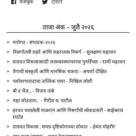
फेसबुक
ट्विटर
ताजा अंक – जुलै २०२६
मनोगत - संपादक-२०२६
निसर्गातली शहरे आणि शहरातला निसर्ग - सुलक्षणा महाजन
शाश्वत विकासासाठी जलव्यवस्थापनाचा पुनर्विचार - रश्मी महाजन
वेगाची संस्कृती आणि मानसिक थकवा - अपर्णा दीक्षित
पर्यावरणवादाचा तात्त्विक पाया - निखिल जोशी
बी द चेंज... - विजय तांबे
नद्या जोडताना.. - गिरीश घ. पाटील
हरवत चाललेली माळरानं आणि निसर्गाची लोकडायरी - साहेबराव
राठोड
शाश्वत विकास : समग्र दृष्टिकोनाच्या शोधात - हेमंत मोहरीर