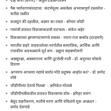
दाह कथा (सागर) - अतुल देऊळगावकर
पैस पर्यावरणसंवादाचा : संदर्भमूल्य असलेला अभ्यासपूर्ण दस्तावेज -
सतीश लळीत
कलयुग की दहलीज, अज्ञान का रास्ता - सोपान जोशी
गावांची शाश्वत विकासाकडची वाटचाल - संकेत अहेर
विकासाच्या झगमगाटामागचे वास्तव - नयना राज बन्सोड (दरडमारे)
भारतीय शहरे: शाश्वततेच्या मार्गातील सामाजिक, आर्थिक आणि
राजकीय अडथळ्यांचे मूर्त रूप - प्रद्युम्न सहस्रभोजनी
अन्नसुरक्षा, अन्नस्वराज्य आणि तुटलेली नाती - डॉ. अनुराधा भोसले
दिवाण
आपणच आपल्या नद्यांचे सर्वात मोठे प्रदूषक आहोत का? - डॉ. प्रमोद
मोघे
जीडीपीच्या देवाचे पितळ! - अनिकेत मोताळे
जीडीपीपलीकडील शाश्वत विकासाचा शोध - हरिहर सारंग
बेधुंद शहरीकरण, मातीचे मरण आणि वंचितांचे मूक आक्रंदन -
प्रमोद देशपांडे