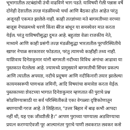
भूभागातील तटबंद्यांची उंची वाढविणे भाग पडते. याविषयी गेली पन्नास वर्षे
दोनेही देशातील तज्ज्ञ मंडळींमध्ये चर्चा आणि बैठका होत आहेत परंतु
अजूनही एकमत झालेले नाही. काही तज्ज्ञांच्या मते बागमतीच्या वरच्या
बाजूस नेपाळमध्ये धरणे किंवा बॅरेज बांधून या समस्येवर मात करता
येईल. परंतु याविषयीसुद्धा दुमत आहे. बहुतांश वेळा राजकीय नेते,
माध्यमे आणि काही प्रसंगी तज्ज्ञ मंडळीसुद्धा भारतातील पूरपरिस्थितीचे
खापर नेपाळ सरकारवर फोडतात, परंतु त्यामध्ये काहीही तथ्य नाही.
याशिवाय दिनेशकुमार यांनी बागमती नदीच्या विविध अंगांचा आढावा या
पुस्तकात घेतलेला आहे. ज्यामध्ये प्रामुख्याने बागमतीची सिंचन प्रकल्प
आणि त्यातील अपयश, नदीचे प्रदूषण आणि नदीकिनारी तयार झालेल्या
कायमस्वरूपी पाणथळ जमिनी, आदि विषयांचा समावेश करता येईल.
पुस्तकाच्या शेवटच्या भागात दिनेशकुमार म्हणतात की पुराचे प्रश्न
सोडविण्यासाठी या सर्व परिस्थितीकडे एका वेगळ्या दृष्टिकोणातून
बघण्याची गरज आहे. ते लिहितात, “उत्तर बिहार में बाढ़ कभी आपदा
नहीं थी, यह एक जीवशैली है।” आपण पुराच्या पाण्याला अडविण्याचा
प्रयत्न करण्याऐवजी पूर आल्यानंतर पुराचे पाणी लवकरात लवकर कसे