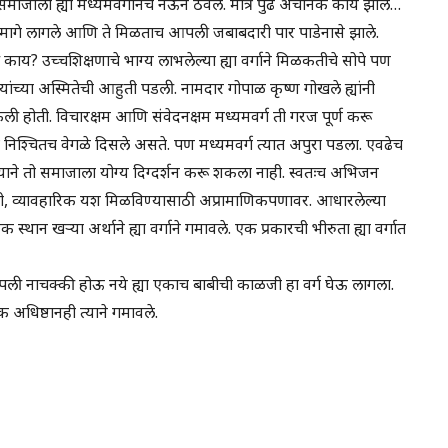
ठ्यावर समाजाला ह्या मध्यमवर्गानेच नेऊन ठेवले. मात्र पुढे अचानक काय झाले…
ा मागे लागले आणि ते मिळताच आपली जबाबदारी पार पाडेनासे झाले.
 काय? उच्चशिक्षणाचे भाग्य लाभलेल्या ह्या वर्गाने मिळकतीचे सोपे पण
ांच्या अस्मितेची आहुती पडली. नामदार गोपाळ कृष्ण गोखले ह्यांनी
ी होती. विचारक्षम आणि संवेदनक्षम मध्यमवर्ग ती गरज पूर्ण करू
त्र निश्चितच वेगळे दिसले असते. पण मध्यमवर्ग त्यात अपुरा पडला. एवढेच
े तो समाजाला योग्य दिग्दर्शन करू शकला नाही. स्वतःच अभिजन
जनांनी, व्यावहारिक यश मिळविण्यासाठी अप्रामाणिकपणावर. आधारलेल्या
्थान खऱ्या अर्थाने ह्या वर्गाने गमावले. एक प्रकारची भीरुता ह्या वर्गात
नाचक्की होऊ नये ह्या एकाच बाबीची काळजी हा वर्ग घेऊ लागला.
क अधिष्ठानही त्याने गमावले.