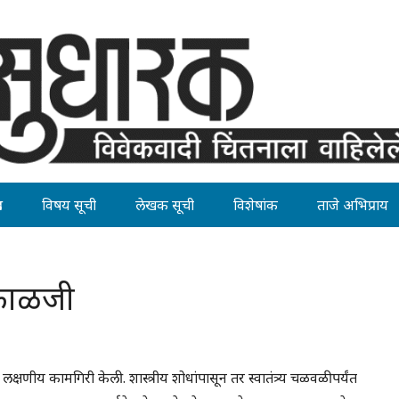
ह
विषय सूची
लेखक सूची
विशेषांक
ताजे अभिप्राय
 काळजी
त लक्षणीय कामगिरी केली. शास्त्रीय शोधांपासून तर स्वातंत्र्य चळवळीपर्यंत