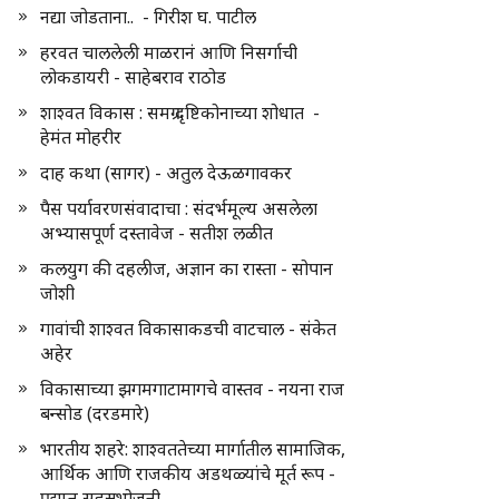
नद्या जोडताना.. - गिरीश घ. पाटील
हरवत चाललेली माळरानं आणि निसर्गाची
लोकडायरी - साहेबराव राठोड
शाश्वत विकास : समग्र दृष्टिकोनाच्या शोधात -
हेमंत मोहरीर
दाह कथा (सागर) - अतुल देऊळगावकर
पैस पर्यावरणसंवादाचा : संदर्भमूल्य असलेला
अभ्यासपूर्ण दस्तावेज - सतीश लळीत
कलयुग की दहलीज, अज्ञान का रास्ता - सोपान
जोशी
गावांची शाश्वत विकासाकडची वाटचाल - संकेत
अहेर
विकासाच्या झगमगाटामागचे वास्तव - नयना राज
बन्सोड (दरडमारे)
भारतीय शहरे: शाश्वततेच्या मार्गातील सामाजिक,
आर्थिक आणि राजकीय अडथळ्यांचे मूर्त रूप -
प्रद्युम्न सहस्रभोजनी