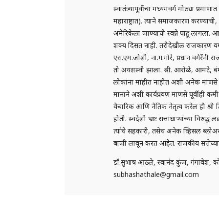
स्वातंत्र्यापूर्वीचा मध्यमवर्ग मोठ्या प्रमाण
महाराष्ट्रात). त्याने समाजकारण करण्याची,
अमेरिकेला जाण्याची स्वप्ने पाहू लागला
शक्य दिसत नाही. तरीदेखील राजकारण वगळत
एस.एम.जोशी, ना.ग.गोरे, प्रधान वगैरेंनी
तो अयशस्वी झाला. श्री. आरोळे, आमटे, बंग
लोकांना माहीत नाहीत अशी अनेक माणसे विवि
मानाने अशी कार्यप्रवण माणसे पूर्वीही
वैचारिक आणि नैतिक नेतृत्व करेल ही श्री टि
होती. स्वदेशी भ्रष्ट सत्ताधाऱ्यांच्या विरु
त्यांचे सहकारी, तसेच अनेक व्हिसल ब्लोअ
बाजी लावून करत आहेत. राजकीय सत्तेच्या 
डॉ.सुभाष आठले, स्वानंद कुंज, गंगावेश, 
subhashathale@gmail.com