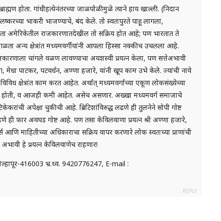
ात ब्राह्मण होता. गांधीहत्येनंतरच्या जाळपोळीमुळे त्याने हाय खाल्ली. (निदान
 लष्करच्या भाकरी भाजण्याचे, बंद केले. तो स्वतःपुरते पाहू लागला,
. आता अमेरिकेतील राजकारणातदेखील तो सक्रिय होत आहे; पण भारतात ते
ा अन्य क्षेत्रांत मध्यमवर्गीयांनी आपला हिस्सा नक्कीच उचलला आहे.
 राजकारणाला चांगले वळण लावण्याचा अयशस्वी प्रयत्न केला, पण सत्तेअभावी
, मेधा पाटकर, पटवर्धन, अण्णा हजारे, यांनी खूप काम उभे केले. ज्यांची नावे
ध क्षेत्रांत काम करत आहेत. अर्थात् मध्यमवर्गाच्या एकूण लोकसंख्येच्या
 कमी होती, व आजही कमी आहेत. असेच असणार. अख्खा मध्यमवर्ग समाजाचे
केकरांची अपेक्षा चुकीची आहे. ब्रिटिशांविरुद्ध लढणे ही तुलनेने सोपी गोष्ट
द्ध लढणे ही फार अवघड गोष्ट आहे. पण तसा केविलवाणा प्रयत्न श्री अण्णा हजारे,
र्स आणि माहितीच्या अधिकाराचा सक्रिय वापर करणारे लोक स्वतःच्या प्राणांची
अभावी हे प्रयत्न केविलवाणेच राहणार!
कोल्हापूर-416003 भ्र.ध्व. 9420776247, E-mail :
REPLY