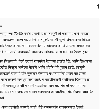
1
pm
यापूर्वीच्या 70-80 वर्षांत प्रभावी होता. त्यापूर्वी तो कधीही प्रभावी नव्हता
, कायद्याच्या राज्याचा, आणि नीतिमूल्ये, मानवी मूल्ये शिकवणाऱ्या ब्रिटिश
अस्तित्वात आला. त्या मध्यमवर्गाला पारतंत्र्याचा आणि आपल्या समाजाच्या
ग सर्व समाजाची जबाबदारी आपल्याच खांद्यांवर या भावनेने कार्यप्रवण झाला.
नच शिक्षणाची धोरणे ठरवणे राजकीय नेत्यांच्या हातांत गेले; आणि शिक्षणाचा
देखील निवडून आलेल्या नेत्यांचे आणि प्रतिनिधींचे गुलाम झाले. त्यामुळे
ायद्याचे राज्य हे दोन मूलाधार गेल्यावर मध्यमवर्गाचा प्रभाव नष्ट झाला.
ंच्या कार्यालयाची नासधूस केली जाते, व पळशीकरांनी राजीनामा दिल्यावर तो
नाही! यापासून आजी व भावी पळशीकर काय धडा घेतील! मध्यमवर्गाला
चारेना. स्वतः राजकारणात भाग घ्यावयाचा तर जातीवर, भेदाभेदावर आधारित
 हवी.
. अशा तडजोडी करणारे काही थोडे मध्यमवर्गीय राजकारणात टिकले.