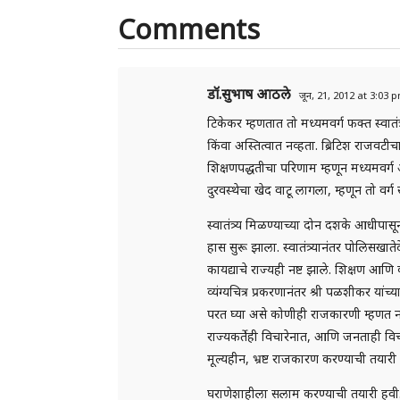
Comments
डॉ.सुभाष आठले
जून, 21, 2012 at 3:03 
टिकेकर म्हणतात तो मध्यमवर्ग फक्त स्वातंत्र्
किंवा अस्तित्वात नव्हता. ब्रिटिश राजवटीचा
शिक्षणपद्धतीचा परिणाम म्हणून मध्यमवर्ग 
दुरवस्थेचा खेद वाटू लागला, म्हणून तो वर्
स्वातंत्र्य मिळण्याच्या दोन दशके आधीपासू
हास सुरू झाला. स्वातंत्र्यानंतर पोलिसखाते
कायद्याचे राज्यही नष्ट झाले. शिक्षण आणि क
व्यंग्यचित्र प्रकरणानंतर श्री पळशीकर या
परत घ्या असे कोणीही राजकारणी म्हणत 
राज्यकर्तेही विचारेनात, आणि जनताही वि
मूल्यहीन, भ्रष्ट राजकारण करण्याची तयारी
घराणेशाहीला सलाम करण्याची तयारी हवी