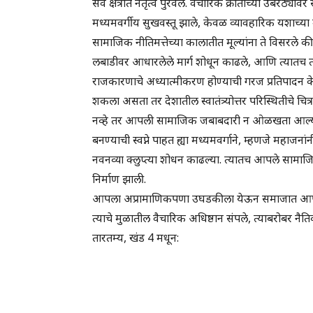
सर्व क्षेत्रांत नेतृत्व पुरवले. वैचारिक क्रांतीच्या उंबर
मध्यमवर्गीय सुखवस्तू झाले, केवळ व्यावहारिक यशाच्य
सामाजिक नीतिमत्तेच्या कालातीत मूल्यांना ते विसरले की
लबाडीवर आधारलेले मार्ग शोधून काढले, आणि त्यातच त्य
राजकारणाचे अध्यात्मीकरण होण्याची गरज प्रतिपादन केल
शकला असता तर देशातील स्वातंत्र्योत्तर परिस्थितीचे चि
नव्हे तर आपली सामाजिक जबाबदारी न ओळखता आल्यान
बनण्याची स्वप्ने पाहत ह्या मध्यमवर्गाने, म्हणजे महा
नवनव्या क्लुप्त्या शोधन काढल्या. त्यातच आपले सामाजिक स
निर्माण झाली.
आपला अप्रामाणिकपणा उघडकीला येऊन समाजात आपली 
त्याचे मुळातील वैचारिक अधिष्ठान संपले, त्याबरोबर नैति
तारतम्य, खंड 4 मधून: