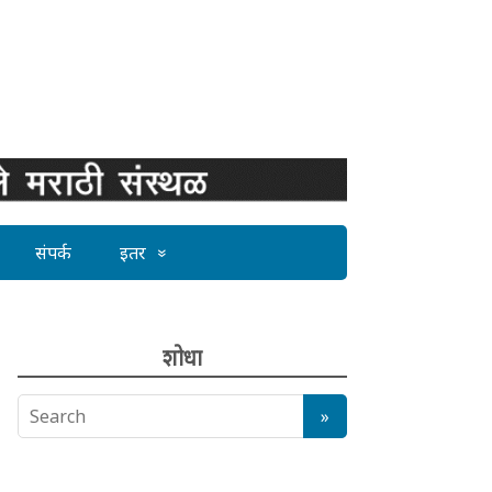
संपर्क
इतर
शोधा