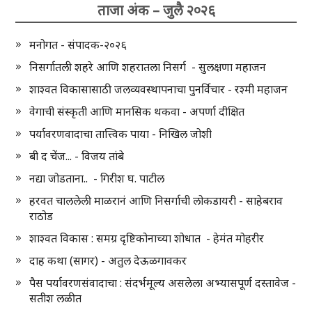
ताजा अंक – जुलै २०२६
मनोगत - संपादक-२०२६
निसर्गातली शहरे आणि शहरातला निसर्ग - सुलक्षणा महाजन
शाश्वत विकासासाठी जलव्यवस्थापनाचा पुनर्विचार - रश्मी महाजन
वेगाची संस्कृती आणि मानसिक थकवा - अपर्णा दीक्षित
पर्यावरणवादाचा तात्त्विक पाया - निखिल जोशी
बी द चेंज... - विजय तांबे
नद्या जोडताना.. - गिरीश घ. पाटील
हरवत चाललेली माळरानं आणि निसर्गाची लोकडायरी - साहेबराव
राठोड
शाश्वत विकास : समग्र दृष्टिकोनाच्या शोधात - हेमंत मोहरीर
दाह कथा (सागर) - अतुल देऊळगावकर
पैस पर्यावरणसंवादाचा : संदर्भमूल्य असलेला अभ्यासपूर्ण दस्तावेज -
सतीश लळीत