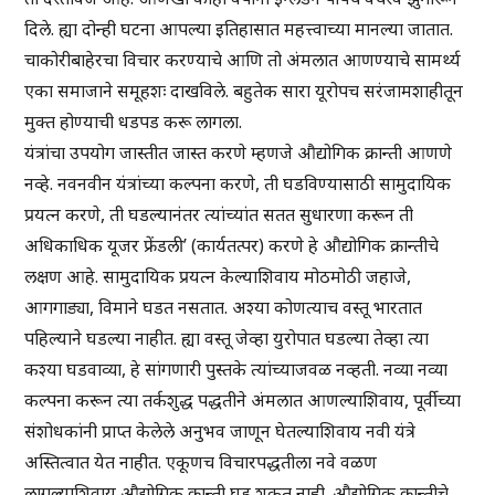
दिले. ह्या दोन्ही घटना आपल्या इतिहासात महत्त्वाच्या मानल्या जातात.
चाकोरीबाहेरचा विचार करण्याचे आणि तो अंमलात आणण्याचे सामर्थ्य
एका समाजाने समूहशः दाखविले. बहुतेक सारा यूरोपच सरंजामशाहीतून
मुक्त होण्याची धडपड करू लागला.
यंत्रांचा उपयोग जास्तीत जास्त करणे म्हणजे औद्योगिक क्रान्ती आणणे
नव्हे. नवनवीन यंत्रांच्या कल्पना करणे, ती घडविण्यासाठी सामुदायिक
प्रयत्न करणे, ती घडल्यानंतर त्यांच्यांत सतत सुधारणा करून ती
अधिकाधिक यूजर फ्रेंडली’ (कार्यतत्पर) करणे हे औद्योगिक क्रान्तीचे
लक्षण आहे. सामुदायिक प्रयत्न केल्याशिवाय मोठमोठी जहाजे,
आगगाड्या, विमाने घडत नसतात. अश्या कोणत्याच वस्तू भारतात
पहिल्याने घडल्या नाहीत. ह्या वस्तू जेव्हा युरोपात घडल्या तेव्हा त्या
कश्या घडवाव्या, हे सांगणारी पुस्तके त्यांच्याजवळ नव्हती. नव्या नव्या
कल्पना करून त्या तर्कशुद्ध पद्धतीने अंमलात आणल्याशिवाय, पूर्वीच्या
संशोधकांनी प्राप्त केलेले अनुभव जाणून घेतल्याशिवाय नवी यंत्रे
अस्तित्वात येत नाहीत. एकूणच विचारपद्धतीला नवे वळण
लागल्याशिवाय औद्योगिक क्रान्ती घडू शकत नाही. औद्योगिक क्रान्तीचे