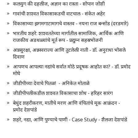
कलयुग की दहलीज, अज्ञान का रास्ता - सोपान जोशी
गावांची शाश्वत विकासाकडची वाटचाल - संकेत अहेर
विकासाच्या झगमगाटामागचे वास्तव - नयना राज बन्सोड (दरडमारे)
भारतीय शहरे: शाश्वततेच्या मार्गातील सामाजिक, आर्थिक आणि
राजकीय अडथळ्यांचे मूर्त रूप - प्रद्युम्न सहस्रभोजनी
अन्नसुरक्षा, अन्नस्वराज्य आणि तुटलेली नाती - डॉ. अनुराधा भोसले
दिवाण
आपणच आपल्या नद्यांचे सर्वात मोठे प्रदूषक आहोत का? - डॉ. प्रमोद
मोघे
जीडीपीच्या देवाचे पितळ! - अनिकेत मोताळे
जीडीपीपलीकडील शाश्वत विकासाचा शोध - हरिहर सारंग
बेधुंद शहरीकरण, मातीचे मरण आणि वंचितांचे मूक आक्रंदन -
प्रमोद देशपांडे
शहरे, नद्या, आणि पुण्याचे पाणी - Case Study - शैलजा देशपांडे