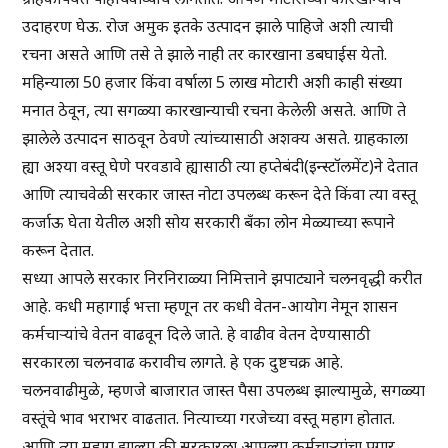
उदाहरण घेऊ. रोज अमुक इतके उत्पादन झाले पाहिजे अशी त्याची
रचना असते आणि तसे ते झाले नाही तर कारखाना डबघाईस येतो.
महिन्याला 50 हजार किंवा वर्षाला 5 लाख मोटारी अशी काही संख्या
मनात ठेवून, त्या सगळ्या कारखान्याची रचना केलेली असते. आणि ते
झालेले उत्पादन साठवून ठेवणे त्यांच्यासाठी अशक्य असते. ग्राहकाला
ह्या अश्या वस्तू घेणे परवडावे ह्यासाठी त्या हप्तेबंदी(इन्स्टॉलमेंट)ने देतात
आणि त्याचवेळी सरकार जास्त नोटा उपलब्ध करून देते किंवा त्या वस्तू
कर्जाऊ घेता येतील अशी सोय सरकारी बँका लोन मेळ्याच्या रूपाने
करून देतात.
सध्या आपले सरकार निरनिराळ्या निमित्ताने झपाट्याने चलनवृद्धी करीत
आहे. कधी महागाई भत्ता म्हणून तर कधी वेतन-आयोग नेमून शासन
कर्मचाऱ्यांचे वेतन वाढवून दिले जाते. हे वाढीव वेतन देण्यासाठी
सरकारला चलनवाढ करावीच लागते. हे एक दुष्टचक्र आहे.
चलनवाढीमुळे, म्हणजे बाजारात जास्त पैसा उपलब्ध झाल्यामुळे, सगळ्या
वस्तूंचे भाव भराभर वाढतात. नित्याच्या गरजेच्या वस्तू महाग होतात.
आणि त्या महाग झाल्या की सरकारला आपल्या कर्मचाऱ्यांचा पगार