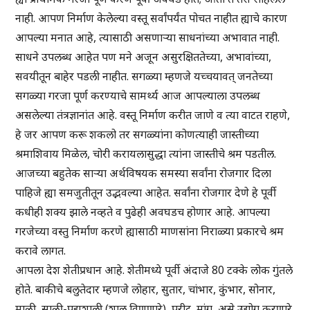
नाही. आपण निर्माण केलेल्या वस्तू सर्वांपर्यंत पोचत नाहीत ह्याचे कारण
आपल्या मनात आहे, त्यासाठी असणाऱ्या साधनांच्या अभावात नाही.
साधने उपलब्ध आहेत पण मने अजून असुरक्षिततेच्या, अभावांच्या,
सवयीतून बाहेर पडली नाहीत. सगळ्या म्हणजे यच्चयावत् जनतेच्या
सगळ्या गरजा पूर्ण करण्याचे सामर्थ्य आज आपल्याला उपलब्ध
असलेल्या तंत्रज्ञानांत आहे. वस्तू निर्माण करीत जाणे व त्या वाटत राहणे,
हे जर आपण करू शकलो तर सगळ्यांना कोणत्याही जास्तीच्या
श्रमाशिवाय मिळेल, चोरी करायलासुद्धा त्यांना जास्तीचे श्रम पडतील.
आजच्या बहुतेक साऱ्या अर्थविषयक समस्या सर्वांना रोजगार दिला
पाहिजे ह्या समजुतीतून उद्भवल्या आहेत. सर्वांना रोजगार देणे हे पूर्वी
कधीही शक्य झाले नव्हते व पुढेही अवघडच होणार आहे. आपल्या
गरजेच्या वस्तु निर्माण करणे ह्यासाठी माणसांना निराळ्या प्रकारचे श्रम
करावे लागत.
आपला देश शेतीप्रधान आहे. शेतीमध्ये पूर्वी अंदाजे 80 टक्के लोक गुंतले
होते. बाकीचे बलुतेदार म्हणजे लोहार, सुतार, चांभार, कुंभार, सोनार,
माळी, साळी-पद्मशाली (शाल विणणारे), परीट, मांग, असे उद्योग करणारे