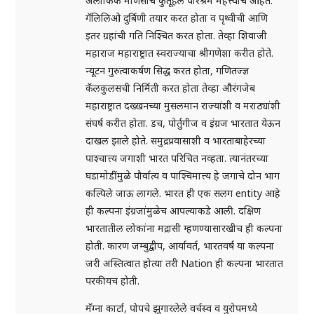
अलौकिक माणसांचे कुतूहल परिश्रम महत्त्वाचे आहेत.
गॅलिलिओ दुर्बिणी तयार करत होता व पृथ्वीची आणि
इतर ग्रहांची गति निश्चित करत होता. तेव्हा शिवाजी
महाराज महाराष्ट्रात स्वराज्याचा श्रीगणेशा करीत होते.
न्यूटन गुरुत्वाकर्षण सिद्ध करत होता, गणितज्ज्ञ
कॅलकुलसची निर्मिती करत होता तेव्हा औरंगजेब
महाराष्ट्रात दख्खनच्या मुसलमान राज्यांशी व मराठ्यांशी
संघर्ष करीत होता. डच, पोर्तुगीज व इंग्रज भारतात येऊन
दाखल झाले होते. समुद्रप्रवासाशी व भारताबाहेरच्या
पाश्चात्त्य जगाशी भारत परिचित नव्हता. त्यानंतरच्या
घडामोडींमुळे पौर्वात्य व पाश्चिमात्त्य हे जगाचे दोन भाग
कल्पिले जाऊ लागले. भारत ही एक सलग entity आहे
ही कल्पना इंग्रजांमुळेच आपल्याकडे आली. दक्षिण
भारतातील लोकांना मद्रासी म्हणण्यासारखीच ही कल्पना
होती. कारण जम्बुद्वीप, आर्यावर्त, भारतवर्ष या कल्पना
जरी अस्तित्वात होत्या तरी Nation ही कल्पना भारतात
परकीयच होती.
मॅग्ना कार्टा, पोपचे झुगारलेले वर्चस्व व युरोपमध्ये