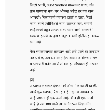
किलो भाजी, substandard माळ्यावर गाळा, दोन
तास पाण्याचा नळ (‘वर’ ओळख असेल तर एक तास
आणखी) मिळण्याची व्यवस्था झाली व टाटा, बिर्ला
काय, त्यांचे इंजीनिअर्स काय, शास्त्रज्ञ काय, सर्वांनी
लाईनमध्ये राहून आपले वाटप घ्यावे अशी ‘सरकारी’
व्यवस्था झाली तर दुःखद अनुभव कमी होतील हा केवळ
भ्रम आहे.
पैसा सगळ्यांजवळ सारखाच आहे असे झाले तर उत्पादक
नष्ट होतील, उत्पादन नष्ट होईल. शासन अधिकच उन्मत्त
व भ्रष्टाचारी बनेल आणि लोकशाही औषधालाही उरणार
नाही.
(2)
अठराव्या शतकात इंग्लंडमध्ये औद्योगिक क्रान्ती झाली.
त्याचे मूळ व्यापार, पैसा, हाव हे नसून ज्ञानसाधना हे
आहे. उष्णता ही एक ऊर्जा आहे. वीज ही एक ऊर्जा
आहे. हे समजण्यासाठी त्या अगोदरच्या विज्ञाननिष्ठ