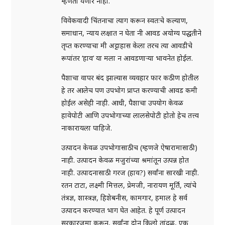
म्हणता येणार नाही.
विवेकवादी चिंतनाचा त्याग करून स्वतःचे कल्याण,
समाधान, न्याय लक्षात न घेता नी आवड अयोग्य पद्धतीने
तृप्त करण्याचा मी अट्टाहास केला तरच त्या आवडीचे
रूपांतर ‘हाव’ या मला न आवडणाऱ्या भावनेत होईल.
पैशाचा वापर बंद झाल्यास व्यवहार फार कठीण होतील
हे तर आलेच पण उपभोग प्राप्त करण्याची आवड कमी
होईल असेही नाही. आधी, पैशाचा उपयोग केवळ
हावेपोटी आणि उपभोगाच्या लालसेपोटी होतो हेच तत्त्व
नाकारायला पाहिजे.
उत्पादन केवळ उपभोगासाठीच (म्हणजे ऐषारामासाठी)
नाही. उत्पादन केवळ मजुरांच्या श्रमांतून उत्पन्न होत
नाही. उत्पादनासाठी गरज (हाव?) सर्वांना सारखी नाही.
रतन टाटा, लक्ष्मी मित्तल, प्रेमजी, नारायण मूर्ति, त्यांचे
तंत्रज्ञ, शास्त्रज्ञ, हिशेबनीस, कामगार, हमाल हे सर्व
उत्पादन करण्यात भाग घेत आहेत. हे पूर्ण उत्पादन
सरकारजमा करून, सर्वांना दोन किलो तांदूळ, एक