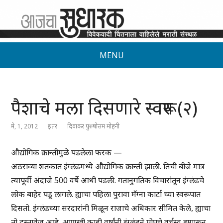
MENU
पैशाचे मला दिसणारे स्वरूप (२)
मे, 1, 2012
इतर
दिवाकर पुरुषोत्तम मोहनी
औद्योगिक क्रान्तीमुळे पडलेला फरक —
अठराव्या शतकात इंग्लंडमध्ये औद्योगिक क्रान्ती झाली. तिची बीजे मात्र
त्यापूर्वी अंदाजे 500 वर्षे आधी पडली. गतानुगतिक विचारांतून इंग्लंडचे
लोक बाहेर पडू लागले. ह्याचा पहिला पुरावा मॅग्ना कार्टा च्या स्वरूपात
दिसतो. इंग्लंडच्या सरदारांनी मिळून राजाचे अधिकार सीमित केले, ह्याचा
तो दस्तावेज आहे. आणखी काही वर्षांनी इंग्लंडने पोपचे वर्चस्व झुगारून