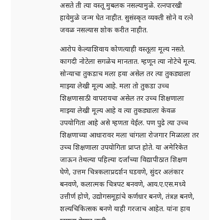
असते ती त्या वस्तू मुबलक नसल्यामुळे. रत्नपारखी
हावेमुळे जन्म घेत नाहीत. सुसंस्कृत व्यक्ती सोने व रत्ने
जवळ नसल्यास शोक करीत नाहीत.
आरोप केल्याशिवाय कोणत्याही वस्तूला मूल्य नसते.
कागदी नोटेला सगळेच मानतात. म्हणून त्या नोटेचे मूल्य.
सोन्याचा तुकडाच मला हवा असेल तर त्या तुकड्याला
माझ्या लेखी मूल्य आहे. मला तो तुकडा उच्च
शिक्षणासाठी वापरायचा असेल तर उच्च शिक्षणाला
माझ्या लेखी मूल्य आहे व त्या तुकड्याला केवळ
उपयोगिता आहे असे म्हणता येईल. पण पुढे त्या उच्च
शिक्षणाच्या आधारावर मला चांगला रोजगार मिळाला तर
उच्च शिक्षणाला उपयोगिता प्राप्त होते. या अमेरिकेत
जाऊन तेथल्या पहिल्या दर्जाच्या विद्यापीठात शिक्षण
घेणे, उत्तम चित्रकलाप्रदर्शन घडवणे, सुंदर अलंकार
बनवणे, कलात्मक चित्रपट बनवणे, आय.ए.एस.मध्ये
उत्तीर्ण होणे, उद्योगसमूहांचे कर्णधार बनणे, तंत्रज्ञ बनणे,
शल्यचिकित्सक बनणे याही गरजाच आहेत. यांना हाव