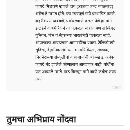
फायदे मिळवणे म्हणजे हाव (आजचा शब्द चंगळवाद)
असेच ते मानत होते. पण स्वयंपूर्ण गावे प्रस्थापित करणे,
शहरीकरण थांबवणे, पर्यावरणाची दखल घेणे हा मार्ग
इंग्लंडने व अमेरिकेने तर पत्करला नाहीच पण सोव्हिएट
युनियन, चीन व नेहरूंच्या भारतानेही पत्करला नाही.
आपल्याला आवडणारा आगगाडीचा प्रवास, टेलिफोनची
सुविधा, वैज्ञानिक संशोधन, शल्यचिकित्सा, संगणक,
निरनिराळ्या संस्कृतींची व सामानांची ओळख इ. अनेक
फायदे बंद झालेले कोणालाच आवडणार नाही. गांधींना
पण आवडले नसते. पाठ फिरवून मागे जाणे कधीच शक्य
नसते.
REPLY
तुमचा अभिप्राय नोंदवा