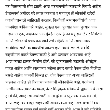
घर मिळण्याची सोय झाली. आज घरबांधणीचे कारखाने निघाले आहेत.
डेव्हलपर्स अगोदर घरे तयार करतात व मागाहून ती लोकांनी खरेदी
करावी यासाठी जाहिराती करतात. कितीतरी मध्यमवर्गीयांची आज
एकापेक्षा अधिक घरे आहेत, मुबईत एक, पुण्यात एक, पुण्यात एक
नाशकात एक, नाशकात एक मुंबईत एक. हे का घडू शकले तर सिमेंटचे
आणि लोखंडाचे प्रचंड कारखाने उभे राहिले. आणि त्याचा माल
खपविण्यासाठी घरबांधणीचे प्रकल्प हाती घ्यावे लागले. सर्वांचे
राहणीमान वाढते ठेवण्यासाठी हे असे उत्पादन आवश्यक आहे.
आज कपडा इतका निर्माण होतो. की दुकानातली फडताळे ओसंडून
वाहत आहेत आणि रस्त्याच्या कडेला तयार कपडे घेऊन लोक विक्रीला
बसले आहेत. एकाची किंमत द्या, दोन घेऊन जा!’ अश्या जाहिराती
फडकत आहेत. ही निराळ्या फरकाची जीवनशैली आहे. गरजेच्या
आधीच माल तयार करायला, नंतर गि-हाईक शोधायचे. ह्याचा अर्थ असा
होतो की, आम्ही सगळ्यांसाठी आता पुरेशा वस्तू तयार करू शकतो,
कोणालाही घरावाचून राहण्याची आवश्यकता नाही. अन्न-वस्त्र-निवारा
ह्या प्राथमिक गरजा पूर्ण करणे पूर्वी अवघड होते; आता ते तसे राहिलेले