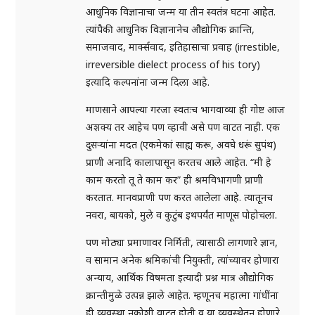
आधुनिक विज्ञानाचा जन्म या तीन स्वतंत्र घटना आहेत.
त्यांपैकी आधुनिक विज्ञानानेच औद्योगिक क्रान्ति,
समाजवाद, मार्क्सवाद, इतिहासाचा प्रवाह (irrestible,
irreversible dielect process of his tory)
इत्यादि कल्पनांना जन्म दिला आहे.
माणसाने आपल्या गरजा स्वतःच भागवाव्या ही गोष्ट आज
अशक्य तर आहेच पण व्हावी असे पण वाटत नाही. एक
दुसऱ्यांना मदत (एकमेकां साह्य करू, अवघे धरूं सुपंथ)
प्राणी अनादि कालापासून करतच आले आहेत. “मी हे
काम करतो तू ते काम कर” ही श्रमविभागणी प्राणी
करतात. मानवप्राणी पण करत आलेला आहे. त्यातूनच
नवरा, बायको, मुले व कुटुंब इथपर्यंत माणूस पोहोचला.
पण मोठ्या प्रमाणावर निर्मिती, त्यासाठी लागणारे ज्ञान,
व सामान अनेक श्रमिकांची नियुक्ती, त्यांच्यावर होणारा
अन्याय, आर्थिक विषमता इत्यादी प्रश्न मात्र औद्योगिक
क्रान्तीमुळे उत्पन्न झाले आहेत. म्हणूनच महात्मा गांधींना
ही व्यवस्था नकोशी वाटत होती व या व्यवस्थेतून होणारे