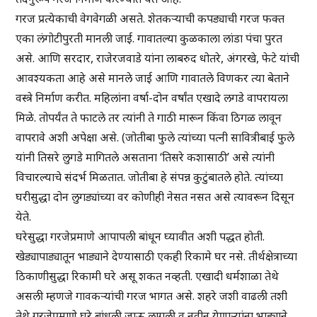
गरज प्रत्येकाची वेगवेगळी असते. शेतकऱ्याची कपड्याची गरज फक्त
एका लंगोटीपुरती मानली जाई. गावातल्या कुळकाला लांडा पंचा पुरत
असे. आणि सरदार, राजेरजवाडे यांना लाबरुद धोतरे, अंगरखे, फेटे यांची
आवश्यकता आहे असे मानले जाई आणि गावातले विणकर त्या बेताने
वस्त्रे निर्माण करीत. महिलांना वर्षा-दोन वर्षांत एखादे लगडे वापरायला
मिळे. तोपर्यंत ते फाटले तर त्यांनी ते गाठी मारून किंवा ठिगळ लावून
वापरावे अशी अपेक्षा असे. (जोतीबा फुले त्यांच्या पत्नी सावित्रीबाई फुले
यांनी तिसरे लुगडे मागितले असताना ‘तिसरे कशासाठी’ असे त्यांनी
विचारल्याचे संदर्भ मिळतात. जोतीबा हे संपन्न कुटुंबातले होते. त्यांच्या
घरीसुद्धा दोन लुगड्यांच्या वर कोणीही नेसत नसत असे त्यावरून दिसून
येते.
घरेसुद्धा गरजेप्रमाणे आपापली बांधून घ्यावीत अशी पद्धत होती.
खेड्यापाड्यातून भाड्याने देण्यासाठी एकही रिकामे घर नसे. तीर्थक्षेत्राच्या
ठिकाणीसुद्धा रिकामी घरे असू शकत नव्हती. एखादी धर्मशाळा तेथे
असली म्हणजे गावकऱ्यांची गरज भागत असे. शहरे जशी वाढली तशी
तेथे गरजेप्रमाणे घरे बांधली जाऊ लागली व नवीन येणाऱ्यांना भाड्याने