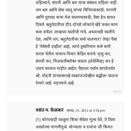
राहिल्याने, संपत्ती आणि श्रम यांचा संबंधच राहिला नाही.
पण श्रम आणि सेवा-वस्तू यांच्या विनिमयासाठी, मागणी
आणि पुरवठा यांचा मेळ घालण्यासाठी, पैसा हेच साधन
दिसते. बलुतेदारीवर दीड-दोनशे लोकांचे खेडे फक्त काम
करू शकेल. लाखभर वस्तीची गावे, अब्जावधी वस्तीचे
देश, आणि जग, बलुतेदारीवर कसे चालणार? तेव्हा पैसा
हे ‘नेसेसरी इव्हील’ आहे, त्याचे दुष्परिणाम कसे कमी
करता येतील यावरच विचार केंद्रित करावे. मृत्यु-कर,
संपत्ती कर, मिळकतीबरोबर वाढता (प्रोग्रेसिव्ह) कर हे
उपाय सध्याच माहीत आहेत. पैशाला पर्याय सापडेपर्यंत
श्री. मोहनी यांच्यासारखे स्वप्नरंजनदेखील बद्धीला चालना
देणारे आहे. महत्त्वाचे आहे.
REPLY
वसंत म. केळकर
ऑगस्ट, 21, 2012 at 3:18 pm
(1) कोणत्याही वस्तूला किंवा सेवेला मूल्य येते, ते तिला
असलेल्या मागणीमुळे. सोन्याला व रत्नांना जी किंमत