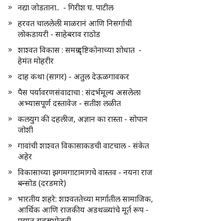
नद्या जोडताना.. - गिरीश घ. पाटील
हरवत चाललेली माळरानं आणि निसर्गाची
लोकडायरी - साहेबराव राठोड
शाश्वत विकास : समग्र दृष्टिकोनाच्या शोधात -
हेमंत मोहरीर
दाह कथा (सागर) - अतुल देऊळगावकर
पैस पर्यावरणसंवादाचा : संदर्भमूल्य असलेला
अभ्यासपूर्ण दस्तावेज - सतीश लळीत
कलयुग की दहलीज, अज्ञान का रास्ता - सोपान
जोशी
गावांची शाश्वत विकासाकडची वाटचाल - संकेत
अहेर
विकासाच्या झगमगाटामागचे वास्तव - नयना राज
बन्सोड (दरडमारे)
भारतीय शहरे: शाश्वततेच्या मार्गातील सामाजिक,
आर्थिक आणि राजकीय अडथळ्यांचे मूर्त रूप -
प्रद्युम्न सहस्रभोजनी