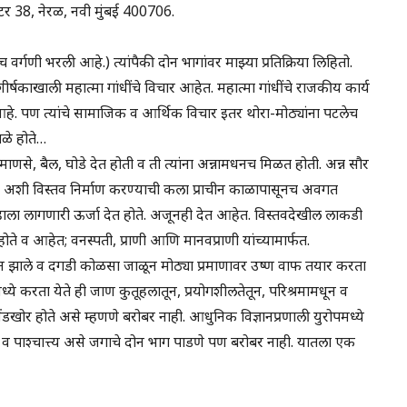
क्टर 38, नेरळ, नवी मुंबई 400706.
र्गणी भरली आहे.) त्यांपैकी दोन भागांवर माझ्या प्रतिक्रिया लिहितो.
र्षकाखाली महात्मा गांधींचे विचार आहेत. महात्मा गांधींचे राजकीय कार्य
 आहे. पण त्यांचे सामाजिक व आर्थिक विचार इतर थोरा-मोठ्यांना पटलेच
गळे होते…
णसे, बैल, घोडे देत होती व ती त्यांना अन्नामधनच मिळत होती. अन्न सौर
पूरक अशी विस्तव निर्माण करण्याची कला प्राचीन काळापासूनच अवगत
ाला लागणारी ऊर्जा देत होते. अजूनही देत आहेत. विस्तवदेखील लाकडी
व आहेत; वनस्पती, प्राणी आणि मानवप्राणी यांच्यामार्फत.
ान झाले व दगडी कोळसा जाळून मोठ्या प्रमाणावर उष्ण वाफ तयार करता
मध्ये करता येते ही जाण कुतूहलातून, प्रयोगशीलतेतून, परिश्रमामधून व
मेंडखोर होते असे म्हणणे बरोबर नाही. आधुनिक विज्ञानप्रणाली युरोपमध्ये
त्य व पाश्चात्त्य असे जगाचे दोन भाग पाडणे पण बरोबर नाही. यातला एक