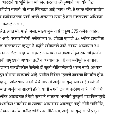
्त आदराने या भूमिकेचा स्वीकार करतात. श्रीकृष्णाने ज्या योगविद्या
े गुणविशेष सांगतो, तो स्वतः स्थितप्रज्ञ आहे काय? की, ते फक्त लोकांसाठीच
ी व कावेबाजपणा यांनी भरले असताना त्यास हे ज्ञान सांगण्याचा अधिकार
व मिळाले असावे,
ेत. त्यांत मी, माझे, मला, माझ्यामुळे असे एकूण 375 श्लोक आहेत.
ी’ आहे. परस्परविरोधी श्लोकांच्या 16 जोड्या म्हणजे 32 श्लोक दाखविता
ळ परंपराशरण म्हणून ते श्रद्धेने स्वीकारले जाते. नवव्या अध्यायात 34
्यात आलेला आहे. या व इतर अध्यायांत स्वतःच्या तोंडून स्वतःची इतकी
ी प्रामुख्याने अध्याय क्र.7 व अध्याय क्र. 10 काळजीपूर्वक वाचावा.
ते. खालच्या पातळीवरील केलेली ही स्तुती नीतिमत्तेलाही धरून नाही. अध्याय
न बीभत्स स्वरूपाचे आहे. यातील निवेदन म्हणजे ज्ञानाचा विपर्यास होय.
तार म्हणून ओळखला जातो. येथे मात्र तो अर्जुनास युद्धाच्या खाईत लोटतो.
धात स्वतः अर्जुनाचा सारथी होतो, याची संगती लावणे कठीण आहे. जेथे जेथे
्लोक आढळतात तेथेही कृष्णाने स्वतःच्या भक्तीचे तुणतुणे वाजविल्यामुळे
र्माच्या भक्तीवर वा त्याच्या आधारावर अवलंबून नाही. नीती स्वनिर्मित,
ा निष्काम कर्मयोगातील थोडीफार नीतिमत्ता, अर्जुनास युद्धासाठी प्रवृत्त