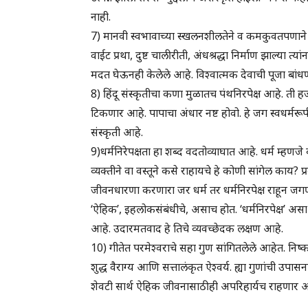
नाही.
7) मानवी स्वभावाच्या स्खलनशीलतेने व कमकुवतपणाने ह्य
वाईट प्रथा, दुष्ट चालीरीती, अंधश्रद्धा निर्माण झाल्या त्यां
मदत घेऊनही केलेले आहे. विश्वात्मक देवाची पूजा बांधण
8) हिंदू संस्कृतीचा कणा मुळातच पंथनिरपेक्ष आहे. ती हजार
टिकणार आहे. पापाचा अंधार नष्ट होवो. हे जग स्वधर्मरू
संस्कृती आहे.
9)धर्मनिरेपक्षता हा शब्द वदतोव्याघात आहे. धर्म म्हणजे व्
व्यक्तीने वा वस्तूने कसे राहायचे हे कोणी सांगेल काय? 
जीवनधारणा करणारा जर धर्म तर धर्मनिरपेक्ष राहून जग
‘ऐहिक’, इहलोकसंबंधीचे, असाच होत. ‘धर्मनिरपेक्ष’ असा ह
आहे. उदारमतवाद हे तिचे व्यवच्छेदक लक्षण आहे.
10) गीतेत परमेश्वराचे सहा गुण सांगितलेले आहेत. निष्कल
शुद्ध वैराग्य आणि सत्तालंकृत ऐश्वर्य. ह्या गुणांची उ
शेवटी सार्थ ऐहिक जीवनासाठीही अपरिहार्यच राहणार 