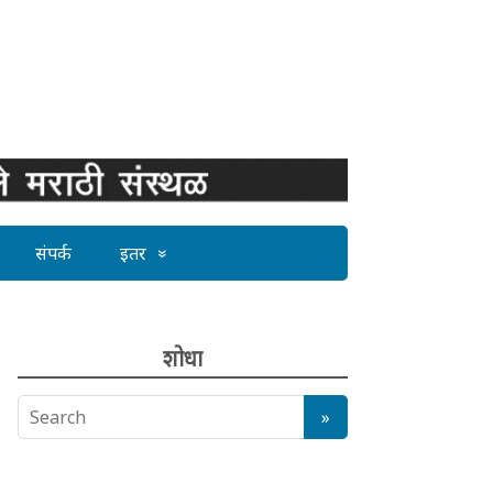
संपर्क
इतर
शोधा