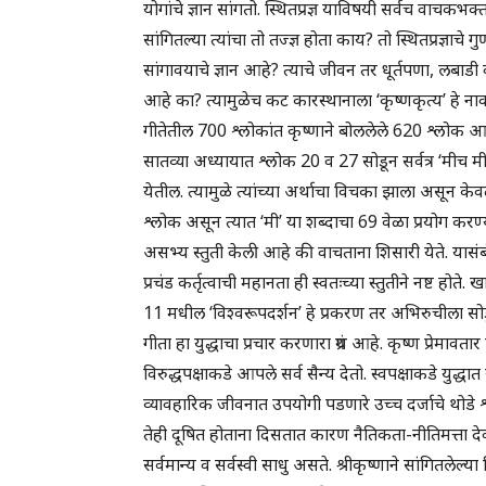
योगांचे ज्ञान सांगतो. स्थितप्रज्ञ याविषयी सर्वच वाचकभक
सांगितल्या त्यांचा तो तज्ज्ञ होता काय? तो स्थितप्रज्ञाच
सांगावयाचे ज्ञान आहे? त्याचे जीवन तर धूर्तपणा, लबाड
आहे का? त्यामुळेच कट कारस्थानाला ‘कृष्णकृत्य’ हे ना
गीतेतील 700 श्लोकांत कृष्णाने बोललेले 620 श्लोक आह
सातव्या अध्यायात श्लोक 20 व 27 सोडून सर्वत्र ‘मीच म
येतील. त्यामुळे त्यांच्या अर्थाचा विचका झाला असून केव
श्लोक असून त्यात ‘मी’ या शब्दाचा 69 वेळा प्रयोग करण
असभ्य स्तुती केली आहे की वाचताना शिसारी येते. यासंबंध
प्रचंड कर्तृत्वाची महानता ही स्वतःच्या स्तुतीने नष्ट हो
11 मधील ‘विश्वरूपदर्शन’ हे प्रकरण तर अभिरुचीला सोडू
गीता हा युद्धाचा प्रचार करणारा ग्रंथ आहे. कृष्ण प्रेमाव
विरुद्धपक्षाकडे आपले सर्व सैन्य देतो. स्वपक्षाकडे युद्
व्यावहारिक जीवनात उपयोगी पडणारे उच्च दर्जाचे थोडे श
तेही दूषित होताना दिसतात कारण नैतिकता-नीतिमत्ता देवध
सर्वमान्य व सर्वस्वी साधु असते. श्रीकृष्णाने सांगितलेल्य