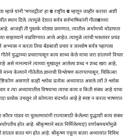
त्रे यांनी ‘भगवद्गीता’ हा ग्रंथ राष्ट्रीय ग्रंथ म्हणून जाहीर करावा अशी
त स्थान दिले. त्यामुळे देशात सर्वत्र सर्वभाषिकांनी गीताग्रंथाच्या
ा आहे. आजही ती पुस्तके मोठ्या प्रमाणात, त्यातील अर्थामध्ये थोडाफार
ा साहाय्याने वाढविण्यात आले आहेत. त्यामुळे त्यांची भक्तांवर प्रचंड
ीने अभ्यास न करता तिचा बँडबाजी प्रचार व जल्लोष सर्वत्र पहागला
व गीतेने युद्धाच्या प्रचारापासून काय साध्य केले याचा जरा शांतपणे विचार
आहे असे मानल्याने त्याच्या मुखातून आलेला शब्द न शब्द खरा आहे,
मान्य केल्याने गीतेतील ज्ञानाची विश्लेषण करण्यापासून, चिकित्सा
ृष्टिकोण असणारे काही श्लोक प्रत्येक अध्यायात असले तरी ते श्लोक
विचार व त्या अध्यायातील विषयाचा त्याचा काय व किती संबंध आहे याचा
ादा प्रलोक उचलून तो कोणत्या संदर्भात आहे हे स्पष्ट न करता भाषणात
ा कौरव पांडव या चुलतभावांनी राज्यासाठी केलेल्या युद्धाशी काय संबंध
गतीच होत आहे. श्रीकृष्णाने स्वतः निर्मिलेल्या(!) वर्णाश्रमधर्मामुळे
ी शांतता सतत भंग होत आहे. श्रीकृष्ण एकूण सतरा अध्यायांत विविध