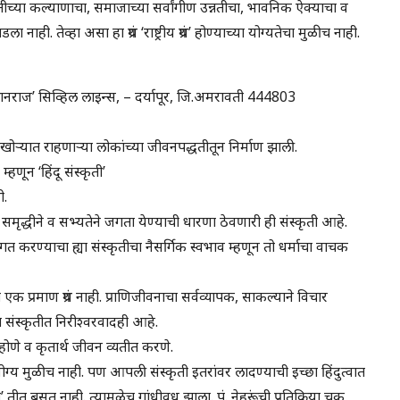
तीच्या कल्याणाचा, समाजाच्या सर्वांगीण उन्नतीचा, भावनिक ऐक्याचा व
ी. तेव्हा असा हा ग्रंथ ‘राष्ट्रीय ग्रंथ’ होण्याच्या योग्यतेचा मुळीच नाही.
ञानराज’ सिव्हिल लाइन्स, – दर्यापूर, जि.अमरावती 444803
धू खोऱ्यात राहणाऱ्या लोकांच्या जीवनपद्धतीतून निर्माण झाली.
 म्हणून ‘हिंदू संस्कृती’
ी.
, समृद्धीने व सभ्यतेने जगता येण्याची धारणा ठेवणारी ही संस्कृती आहे.
ंगत करण्याचा ह्या संस्कृतीचा नैसर्गिक स्वभाव म्हणून तो धर्माचा वाचक
ा एक प्रमाण ग्रंथ नाही. प्राणिजीवनाचा सर्वव्यापक, साकल्याने विचार
 संस्कृतीत निरीश्वरवादही आहे.
 होणे व कृतार्थ जीवन व्यतीत करणे.
योग्य मुळीच नाही. पण आपली संस्कृती इतरांवर लादण्याची इच्छा हिंदुत्वात
ो’ तीत बसत नाही. त्यामुळेच गांधीवध झाला. पं. नेहरूंची प्रतिक्रिया चूक