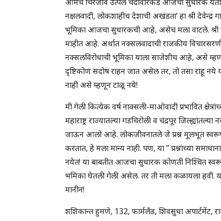
आमचे चिरंजीव उत्पल चंदावारकडे आजचा सुधारक येतो
नक्षलवादी, लोकशाहीच देशाची अखंडता’ हा श्री देवेन्द्र 
भूमिका आजचा सुधारकची आहे, असेच मला वाटले. श्री दे
माहीत आहे. अर्थात नक्सलवादाची राजकीय विचारसरणी क
नक्सलविरोधाची भूमिका याला साजेशीच आहे, असे म्ह
दृष्टिकोण सदोष राहन जात असेल तर, तो तसा राहू नये
नाही असे म्हणून टाळू नये!
मी गेली कित्येक वर्ष नाक्सली-माओवादी प्रभावित क्षेत्रां
महाराष्ट्र राज्यातल्या गडचिरोली व चंद्रपूर जिल्ह्यांतल्
जाऊन आलो आहे. लोकजीवनातले जे प्रश्न मूलभूत स्वरूप
करतात, हे मला मान्य नाही. पण, या ” प्रश्नांच्या समा
नयेत! या बाबतीत आजचा सुधारक कोणती निश्चित स्वरूप
भमिका घेतली गेली असेल. तर ती मला कळायला हवी. य
मानीन!
शशिकान्त हुमणे, 132, फार्मलँड, शिवसुधा अपार्टमें