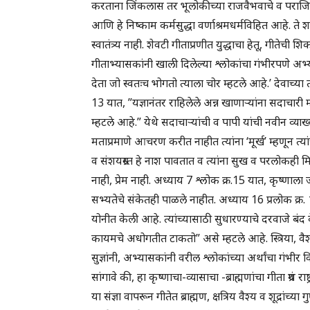
करताना जिंकलास तर भूलोकीच्या राजवैभवाचे व पराजित झा
आणि हे निष्काम कर्मसुद्धा वर्णाश्रमधर्मविहित आहे. ते श
स्वातंत्र्य नाही. शेवटी गीताप्रणीत युद्धाचा हेतू, गीतेच
गीताभ्यासकांनी खाली दिलेल्या श्लोकांचा गंभीरपणे अभ
देता जो स्वतःच भोगतो त्याला चोर म्हटले आहे.’ देवाच्या
13 यात, ”यज्ञानंतर राहिलेले अन्न खाणाऱ्यांना सदाचारी म
म्हटले आहे.” येथे सदाचाऱ्यांची व पापी यांची नवीन व्या
मताप्रमाणे आचरण करीत नाहीत त्यांना ‘मूर्ख’ म्हणून त्
व संशयग्रस्त हे नाश पावतात व त्यांना सुख व परलोकह
नाही, प्रेम नाही. अध्याय 7 श्लोक क्र.15 यात, कृष्णाला 
सभ्यतेचे संकेतही पाळले नाहीत. अध्याय 16 प्रलोक क्र. 
योनीत केली आहे. त्यांच्यासाठी सुधारण्याचे दरवाजे बंद क
कायमचे अधोगतीत टाकतो” असे म्हटले आहे. स्त्रिया, वैश्
सुज्ञांनी, अभ्यासकांनी वरील श्लोकांच्या अर्थांचा गंभ
सांगावे की, हा कृष्णाचा-व्यासाचा -ब्राह्मणांचा गीता ग्रंथ 
या संज्ञा वापरून गीतेत ब्राह्मण, क्षत्रिय वैश्य व शूद्रांच