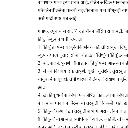
वर्णाश्रमधर्माचा छुपा प्रचार आहे. गीतेत अखिल मानवजा
परिवर्तनशीलतेचा मानवी सहजीवनाचा मार्ग शोधूनही सापडला नाह
असे माझे स्पष्ट मत आहे.
गंगाधर रघुनाथ जोशी, 7, सहजीवन हौसिंग सोसायटी, ‘ज्
हिंदू, हिंदुत्व व धर्मनिरपेक्षता
1) ‘हिंदू’ हा शब्द संस्कृतिनिदर्शक आहे. ती संस्कृती सिं
व्युत्पत्तिशास्त्रानुसार ‘स’चा ‘ह’ होऊन ‘सिंधू’चा ‘हिंदू’ झाला
2) वेद, शास्त्रे, पुराणे, गीता ह्यात ‘हिंदू’ शब्द आढळत नाह
3) जीवन निरामय, शांततापूर्ण, सुखी, सुरक्षित, सुसंस्कृत
सामुदायिक सुरक्षिततेची धारणा नैतिकतेने राखणे व वृद्धि
झाला.
4) ह्या हिंदू धर्माचा कोणी एक प्रेषित नाही. त्याचा कोणत
करण्याची मानसिक बैठक या संस्कृतीने दिलेली आहे. ह्या
5) ‘हिंदुत्व’ म्हणजे ह्या संस्कृतीचा भाग असणे, विकसित
6) ‘हिंदुत्व’ या शब्दात स्वाभिमान’ असेल, आहेही. तो अ
उत्पन्न झाली तर ते -मुद्दलीच असंस्कृत होईल. ‘गर्व से कह