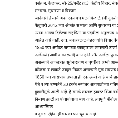
वसंत म. केळकर, सी-25/फ्लॅट क्र.3, केंद्रीय विहार, से
सभ्यता, सुधारणा व विकास
जानेवारी ते मार्च अंक एकदमच मला मिळाले. (मी नुकतीच व
फेब्रुवारी 2012 च्या अंकांत सभ्यता आणि सुधारणा या शी
त्यांना आपण दिलेल्या राष्ट्रपिता’ या पदवीला अनुरूपच
आहेत असे नाही. उदा. जवाहरलाल नेहरू यांचे विचार वे
1850 च्या अगोदर जगाच्या व्यवहाराला लागणारी ऊर्जा मा
ऊर्जेमळे (प्राणी व वनस्पती) बनत होते. सौर ऊर्जेला 
असल्याने आकाशात सूर्यनारायण व पृथ्वीवर अग्नी आम्ह
कोळसा व लाकडे जाळून मिळत असल्याने मूळ रायणच होते 
1850 च्या आसपास उष्णता ही एक ऊर्जा आहे याचे ज्ञ
येते व त्या उष्णतेचे 20 टक्के रूपांतर आगगाडीच्या गति
हुशारीमुळे आली आहे. हे सगळे शास्त्रज्ञ हावरट किंवा घ
निर्माण झाली हा योगायोगाचा भाग आहे. त्यामुळे पौर्वा
आध्यात्मिक
व दुसरा ऐहिक ही धारणा पण चूकच आहे.