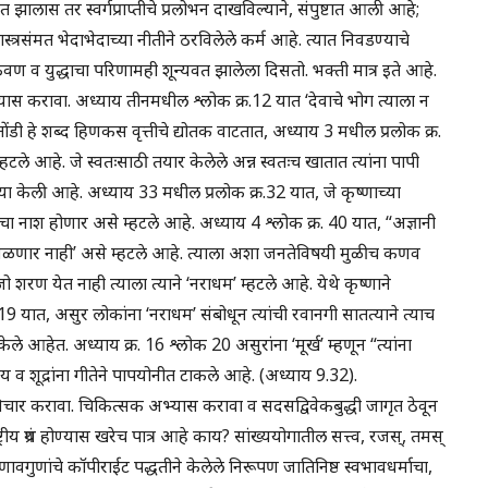
लास तर स्वर्गप्राप्तीचे प्रलोभन दाखविल्याने, संपुष्टात आली आहे;
ास्त्रसंमत भेदाभेदाच्या नीतीने ठरविलेले कर्म आहे. त्यात निवडण्याचे
ी शिकवण व युद्धाचा परिणामही शून्यवत झालेला दिसतो. भक्ती मात्र इते आहे.
्यास करावा. अध्याय तीनमधील श्लोक क्र.12 यात ‘देवाचे भोग त्याला न
 तोंडी हे शब्द हिणकस वृत्तीचे द्योतक वाटतात, अध्याय 3 मधील प्रलोक क्र.
्हटले आहे. जे स्वतःसाठी तयार केलेले अन्न स्वतःच खातात त्यांना पापी
ख्या केली आहे. अध्याय 33 मधील प्रलोक क्र.32 यात, जे कृष्णाच्या
यांचा नाश होणार असे म्हटले आहे. अध्याय 4 श्लोक क्र. 40 यात, “अज्ञानी
ी मिळणार नाही’ असे म्हटले आहे. त्याला अशा जनतेविषयी मुळीच कणव
जो शरण येत नाही त्याला त्याने ‘नराधम’ म्हटले आहे. येथे कृष्णाने
19 यात, असुर लोकांना ‘नराधम’ संबोधून त्यांची रवानगी सातत्याने त्याच
ेले आहेत. अध्याय क्र. 16 श्लोक 20 असुरांना ‘मूर्ख’ म्हणून “त्यांना
य व शूद्रांना गीतेने पापयोनीत टाकले आहे. (अध्याय 9.32).
ीर विचार करावा. चिकित्सक अभ्यास करावा व सदसद्विवेकबुद्धी जागृत ठेवून
राष्ट्रीय ग्रंथ होण्यास खरेच पात्र आहे काय? सांख्ययोगातील सत्त्व, रजस्, तमस्
्या गुणावगुणांचे कॉपीराईट पद्धतीने केलेले निरूपण जातिनिष्ठ स्वभावधर्माचा,