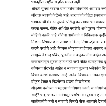
भगवद्गीता राष्ट्रीय ग्रंथ होऊ शकत नाही.
श्रीमती सुषमा स्वराज यांनी तसेच शिवसेनेचे आमदार रूपेश म्हा
जोरदार मागणी केलेली आहे. ब्राह्मणांनी गीतेला प्रस्थानत्रयी
भाषांतराची शेकडो पुस्तके प्रसिद्ध करण्याचा चंग बांधल
फरक करून, गीतेत अभिप्रेत नसलेले अर्थ पुराण-पोथ्यांच्य
मोहिनी पडली आहे. गीतेचा गांभीर्याने व चिकित्सक बुद्ध
मिळतो. तिच्यात ज्ञान-तत्त्वज्ञान किती, तिचा उद्देश काय 
करणे गरजेचे आहे. निव्वळ श्रीकृष्ण हा देवाचा अवतार 
त्यामुळे ते शब्द पवित्र, पूजनीय व अनुकरणीय आहेत असे 
करण्यापासून सुटका होत नाही. जरी गीतेत व्यावहारिक द
कोणत्या संदर्भात आहेत व मागच्या पुढच्या श्लोकांचा 
विचार करणे क्रमप्राप्त आहे. अनेक विचारवंत नेमका एख
ठोकून देतात व विद्वत्तेच्या टाळ्या मिळवितात.
श्रीकृष्ण धर्माच्या अभ्युदयाची घोषणा करतो. या घोषणेच
आहे? श्रीकृष्णाच्या गीतेपासून धर्माचा अभ्युदय न होता अधो
जातीपातीचे कधी न संपणारे विषारी पीक आल्याने देशाच