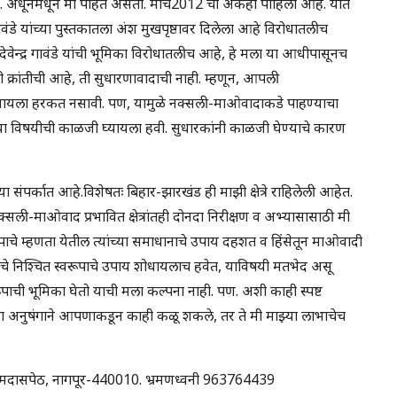
. अधूनमधून मी पाहत असतो. मार्च2012 चा अंकही पाहिला आहे. यात
गावंडे यांच्या पुस्तकातला अंश मुखपृष्ठावर दिलेला आहे विरोधातलीच
वेन्द्र गावंडे यांची भूमिका विरोधातलीच आहे, हे मला या आधीपासूनच
्रांतीची आहे, ती सुधारणावादाची नाही. म्हणून, आपली
णायला हरकत नसावी. पण, यामुळे नक्सली-माओवादाकडे पाहण्याचा
 या विषयीची काळजी घ्यायला हवी. सुधारकांनी काळजी घेण्याचे कारण
च्या संपर्कात आहे.विशेषतः बिहार-झारखंड ही माझी क्षेत्रे राहिलेली आहेत.
या नक्सली-माओवाद प्रभावित क्षेत्रांतही दोनदा निरीक्षण व अभ्यासासाठी मी
ाचे म्हणता येतील त्यांच्या समाधानाचे उपाय दहशत व हिंसेतून माओवादी
धानाचे निश्चित स्वरूपाचे उपाय शोधायलाच हवेत, याविषयी मतभेद असू
ाची भूमिका घेतो याची मला कल्पना नाही. पण. अशी काही स्पष्ट
ा अनुषंगाने आपणाकडून काही कळू शकले, तर ते मी माझ्या लाभाचेच
ट, रामदासपेठ, नागपूर-440010. भ्रमणध्वनी 963764439