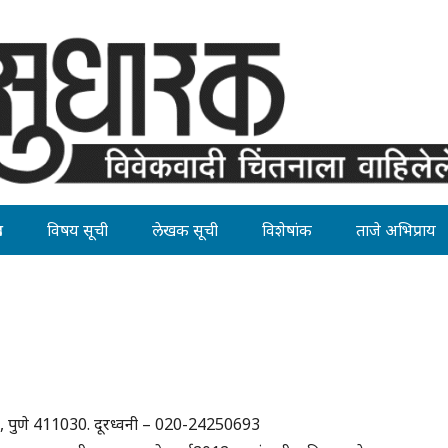
ह
विषय सूची
लेखक सूची
विशेषांक
ताजे अभिप्राय
रोड, पुणे 411030. दूरध्वनी – 020-24250693