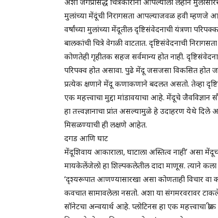
अशा जगप्रसिद्ध चित्रकारांना आपल्याला लहान मुलासारखे चि
मुलांच्या मेंदूंची निरागसता आपल्याजवळ हवी म्हणजे आपल
वर्षांच्या मुलांच्या मेंदूतील दृष्टिसंवेदनाची यंत्रणा प
बालकांची चित्रे वेगळी वाटतात. दृष्टिसंवेदनाची निरागसता
कोणतेही गृहीतक सहज सर्वमान्य होत नाही. दृष्टिसंवेदना
परिपक्व होत असावा. पुढे मेंदू जसजसा विकसित होत जात
प्रत्येक क्षणाने मेंदू कणाकणाने बदलत असतो. तेव्हा दृष
एक महत्त्वाचा मुद्दा मांडावयाचा आहे. मेंदूचे जैवविज्ञान सौ
हा तत्त्वज्ञानाचा प्रांत असल्यामुळे हे उदाहरण येथे दिले आह
मिसळण्याची ही लक्षणे आहेत.
दगड आणि घाट
मेंदूशिवाय आकाराला, घाटाला अस्तित्व नाही’ असा मेंदूच्
मायकेलेंजेलो हा शिल्पकलेतील दादा माणूस. त्याने कला 
‘दृश्यरूपात आणण्यासारखा असा कोणताही विचार वा कल्
कवचात सामावलेला नसतो. अशा या संगमरवरावर टाकलेली 
सॉनेटचा अन्वयार्थ आहे. प्लोटिनस हा एक महत्त्वाचा ग्रीक तत