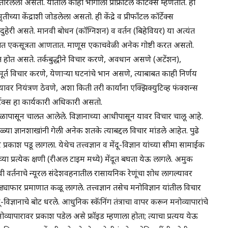
ेला असतो. यातील काही भागाला प्रीफ्राँटल कॉर्टेक्स म्हणतात. हा
ृतीच्या केंद्राशी जोडलेला असतो. ही केंद्रे व प्रीफाँटल कॉर्टेक्स
ेरी असते. मानवी बोधन (कॉग्निशन) व वर्तन (बिहेवियर) या अत्यंत
. त्यांच्यात एकसूत्रता आणतात. माणूस एकाचवेळी अनेक गोष्टी करत असतो.
दूत होत असते. तर्कबुद्धीने विचार करणे, अवधान असणे (अटेंशन),
ूर्त विचार करणे, येणाऱ्या घटनांचे भान असणे, त्याबाबत काही निर्णय
यावर नियंत्रण ठेवणे, अशा किती तरी कार्यांना एक्झिक्युटिव्ह फंक्शन्स
कॉर्टेक्स हा कार्यकारी अधिकारी असतो.
ापासून चालत आलेले. विज्ञानाच्या आधीपासून यावर विचार चालू आहे.
ा सगळ्या ज्ञानशाखांनी गेली अनेक शतके त्याबद्दल विचार मांडले आहेत. पुढे
 प्रकाश पडू लागला. येथेच तत्त्वज्ञान व मेंदू-विज्ञान यांच्या सीमा सामाईक
नाच्या प्रत्येक क्षणी (रीअल टाइम मध्ये) मेंदूत बघता येऊ लागले. अमुक
वी वर्तनाचे न्यूरल संदेशवहनातील रासायनिक रेणूंचा शोध लागल्यावर
ड्याफार प्रमाणात कळू लागले. तत्त्वज्ञान तसेच मनोविज्ञान यांतील विचार
ू-विज्ञानाचे बोट धरले. आधुनिक स्कॅनिंग तंत्राचा वापर करून मनोव्यापारांचे
मनोव्यापारावर प्रकाश पडेल असे फ्रॉइड म्हणाला होता; त्याचा प्रत्यय येऊ