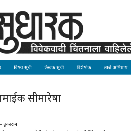
ह
विषय सूची
लेखक सूची
विशेषांक
ताजे अभिप्राय
ान सामाईक सीमारेषा
ं – तुकाराम