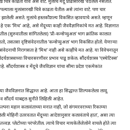
त्र काढता यावे असे वाटे. मुलांचे मेंदू प्रौढांसारखे ‘वठलेले नसतात.
्याला मुलांसारखी चित्रे काढता येतील असे त्यांना वाटे. पण चार
रिपक्क झालेली असते. मुलांचे हस्तकौशल्य विकसित व्हावयाचे असते. म्हणून
 हे एक ‘मिथ’ आहे, असे मेंदूच्या काही जैववैज्ञानिकांचे मत आहे. विज्ञानात
तील (सुरुवातीला सांगितलेला) ‘प्री-कन्सेप्चुअल’ भाग क्रांतिक कालात
ो, तसतसा दृष्टिसंवेदनातील ‘कन्सेप्युअल’ भाग विकसित होतो. येणाऱ्या
्टिसंवेदनाची निरागसता हे ‘मिथ’ नाही असे काहींचे मत आहे. या विवेचनातून
ंदर्यशास्त्राच्या विचारसरणीवर प्रभाव पाडू शकेल. सौंदर्यशास्त्र ‘एस्थेटिक्स’
े. सौंदर्यशास्त्र व मेंदूचे जैवविज्ञान यांचा सीमा प्रदेश एकमेकांत
या जैवविज्ञनात सिद्धान्त आहे. आता हा सिद्धान्त शिल्पकलेला लावू.
व सौंदर्य याबद्दल सुनीते लिहिली आहेत.
पना महान कलावंताच्या मनात नाही, जो संगमरवराच्या रिकाम्या
मोहिनी उतरवतात मेंदूच्या आदेशानुसार कलावंताचे हात’, असा त्या
्त्वज्ञ. प्लेटोच्या परंपरेतील. त्याचे विचार मायकेलेंजेलोने वाचले होते त्या