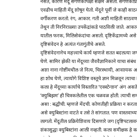
नसते, कारण मेंदू संगणकापेक्षा सक्षम असतो. संगणकाप्र
एवढीच माहिती मेंदू शोषून घेतो. मेंदूने पूर्वी जे काही स
वर्गीकरण करतो. रंग, आकार. गती अशी माहिती साठवणारी उप
तेथून ती निरनिराळ्या उपकेंद्रांकडे पाठविली जाते. 
यातील फरक, मिलिसेकंदांचा असतो. दृष्टिकेंद्रामध्ये अस
दृष्टिसंवेदन हे अत्यंत गंतागुंतीचे असते.
दृष्टिसंवेदनानेच महत्त्वाचे कार्य म्हणजे सतत बदलत्या
घेणे. सामिर झेकी या मेंदूच्या जैववैज्ञानिकाने याचा संबंध
अशा नाना गोष्टींमधील जे नित्य, चिरस्थायी, आवश्यक असत
हा शोध घेणे, त्यायोगे विशिष्ट वस्तूचे ज्ञान मिळवून त्
कला हे मेंदूच्या कार्याचे विस्तारित ‘एक्स्टेन्शन’ अंग 
‘क्युबिझम’ ही चित्रकलेतील एक चळवळ होती. त्याची समीक्
असा : बद्धीची. म्हणजे मेंदची. कोणतीही प्रक्रिया न कर
असे क्युबिस्टांना वाटते व तसे ते सांगतात. पण वास्तवाच
लागतो. मेंदूतील प्रक्रियेशिवाय दिसणारे जग (दृष्टिपटल
शंकासुद्धा क्युबिस्टांना आली नव्हती. कला समीक्षक हे काही मे