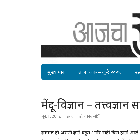
मुख्य पान
ताजा अंक – जुलै २०२६
संग्र
मेंदू-विज्ञान – तत्त्वज्ञ
जून, 1, 2012
इतर
डॉ. आनंद जोशी
शास्त्रज्ञ हो असती ज्ञाते बहुत / परि नाहीं चित्त हातां आले