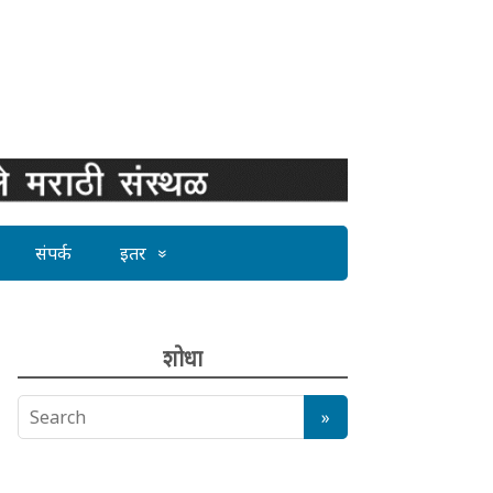
संपर्क
इतर
शोधा