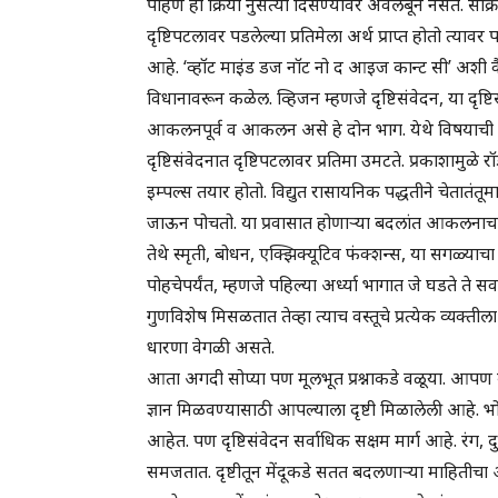
पाहणे ही क्रिया नुसत्या दिसण्यावर अवलंबून नसते. सक्रि
दृष्टिपटलावर पडलेल्या प्रतिमेला अर्थ प्राप्त होतो त्
आहे. ‘व्हॉट माइंड डज नॉट नो द आइज कान्ट सी’ अशी वै
विधानावरून कळेल. व्हिजन म्हणजे दृष्टिसंवेदन, या दृष्टि
आकलनपूर्व व आकलन असे हे दोन भाग. येथे विषयाची धा
दृष्टिसंवेदनात दृष्टिपटलावर प्रतिमा उमटते. प्रकाशामुळ
इम्पल्स तयार होतो. विद्युत रासायनिक पद्धतीने चेतातंतूमार्
जाऊन पोचतो. या प्रवासात होणाऱ्या बदलांत आकलनाचा, ध
तेथे स्मृती, बोधन, एक्झिक्यूटिव फंक्शन्स, या सगळ्याचा 
पोहचेपर्यंत, म्हणजे पहिल्या अर्ध्या भागात जे घडते ते सर्
गुणविशेष मिसळतात तेव्हा त्याच वस्तूचे प्रत्येक व्यक्त
धारणा वेगळी असते.
आता अगदी सोप्या पण मूलभूत प्रश्नाकडे वळूया. आपण 
ज्ञान मिळवण्यासाठी आपल्याला दृष्टी मिळालेली आहे. भोव
आहेत. पण दृष्टिसंवेदन सर्वाधिक सक्षम मार्ग आहे. रंग, दु
समजतात. दृष्टीतून मेंदूकडे सतत बदलणाऱ्या माहितीच