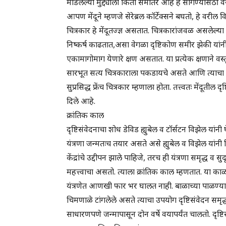
मांडलेल्या मुद्द्याला किती समांतर आहे हे सांगण्या
आपण मेंदूने म्हणजे सेरेब्रल कॉर्टेक्सने बघतो, हे वरील 
चित्रकार हे मेंदूतज्ज्ञ असतात. चित्रकारांजवळ असलेल्या अन
निष्कर्ष काढतात,असा वेगळा दृष्टिकोण समीर झेकी यांनी 
एकामागोमाग येणारे क्षण असतात. या प्रत्येक क्षणाने
सारभूत सत्य चित्रकाराला पकडायचे असते आणि त्याचा 
सुप्रसिद्ध फ्रेंच चित्रकार म्हणाला होता. तत्त्वतः मेंदूत
दिले आहे.
क्रांतिक काल
दृष्टिसंवेदनाचा शोध डेविड ह्युबेल व टॉर्सटन विझेल यांनी
यंत्रणा जन्मतःच तयार असते असे ह्युबेल व विझेल यांनी स
केंद्रांचे उद्दीपन झाले पाहिजे, तरच ही यंत्रणा समृद्ध व 
महत्त्वाचा असतो. त्याला क्रांतिक काल म्हणतात. या काळात
यंत्रणेत आणखी फार भर घालत नाही. बाळाच्या पाळण्यावर 
चिमणाळे टांगलेले असते त्याचा उपयोग दृष्टिसंवेदन सम
साधारणपणे जन्मापासून दोन वर्षे वयापर्यंत चालतो. दृष्ट