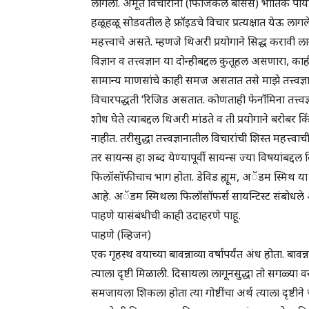
लागला. अमूर्त विचारांना (फिजिकल बेसिस) भौतिक पाया म
हळूहळू सोडवतील हे फ्रॉइडचे विचार प्रत्यक्षात येऊ लागले
महत्त्वाचे असते. म्हणजे थिअरी प्रयोगाने सिद्ध करावी ल
विज्ञान व तत्त्वज्ञान या दोन्हीबद्दल कुतूहल असणारा, क
सामान्य माणसांचे काही समज असतात तसे माझे तत्त्वज्ञाना
विचारपद्धती ‘रिजिड असतात. कोणताही फेनॉमिना तत्त्वज्
शोध घेते त्याबद्दल थिअरी मांडते व ती प्रयोगाने बरोबर कि
नाहीत. तरीसुद्धा तत्त्वज्ञानातील विचारांची शिस्त महत्
तर सायन्स हा शब्द येण्यापूर्वी सायन्स ज्या विषयांबद्
फिलॉसॉफीचाच भाग होता. डेविड ह्यूम, अॅडम स्मिथ या तत
आहे. अॅडम स्मिथला फिलॉसॉफर्स सायन्टिस्ट संबोधले आहे. 
पाहणे यासंबंधीची काही उदाहरणे पाहू.
पाहणे (व्हिजन)
एक गृहस्थ वयाच्या बावन्नाव्या वर्षांपर्यंत अंध होता. बावन्न
त्याला दृष्टी मिळाली. दिसायला लागूनसुद्धा तो सगळ्या 
समजायला शिकला होता त्या गोष्टींचा अर्थ त्याला दृष्ट