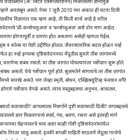
य धांडोळ्याने (अॅक्टिव एक्सप्लोरेशनने) मिळालेल्या ज्ञानामुळे
यावर पाहणे अवलंबून असते. नेचर 1 जुलै 2010 च्या अंकात ही घटना दिली
द्यकीय विज्ञानात एक म्हण आहे, ती किती सार्थ आहे हे वरील
संवेदनाचे ‘प्री-कन्सेप्च्युअल’ व ‘कन्सेप्चुअल’ असे दोन भाग आहेत;
रणा होण्यापूर्वी व धारणा होत असताना असेही म्हणता येईल.
े रॉड्स व कोन्स या पेशी उद्दीपित होतात. जैवरासायनिक बदल होऊन नर्व्ह
फत हा नर्व्ह इम्पल्स दृष्टिसंवेदनाच्या मेंदूतील सुमारे तीस जागांमध्ये
ारणेचा संबंध नसतो. या तीस जागांत पोचल्यानंतर पर्सेप्शन सुरू होते.
संबंध असतो. येथे पर्सेप्शन पूर्ण होते. सुलभतेने सांगायचे तर तीस जागांत
वांमध्ये सारखे असते. पण जेव्हा स्मृती, बोधन, एक्झिक्यूटिव्ह फंक्शन वगैरे
ीला होणारे पर्सेप्शन वेगळे असते. त्याच वस्तूबद्दलचा अनुभव, आकलन,
बघतो कशासाठी? आपल्याला निसर्गाने दृष्टी कशासाठी दिली? जगाबद्दलचे
तालचे ज्ञान मिळवण्याचे स्पर्श, गंध, श्रवण, रसना असे इतरही मार्ग
सऱ्याच्या चेहऱ्यावरचे भाव अशा काही गोष्टी दृष्टिसंवेदनांमार्फत
ा ओघ निरंतर चालू असतो. इतकी सगळी माहिती साठवणे मेंदूला गरजेचे