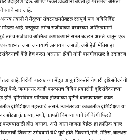
सठी वरील उदाहरण दिले. आपण फक्त डोळ्यांनी बघतो हा गैरसमज असतो;
विवेचनाचे सार आहे.
न्य तंत्रांनी ते मेंदूच्या संघटनक्षमतेबद्दल रसपूर्ण पण अविनिर्दिष्ट
मांडला आहे. वस्तूच्या तसेच सजीवांच्या वरवरच्या अस्तित्वामागे
 वस्तूचे तसेच सजीवाचे अस्तित्व कणाकणाने सतत बदलत असते. यातून एक
एक शाश्वत असा अन्वयार्थ लावायचा असतो, असे हेन्री मॅतिस हा
ील दृष्टिसंवेदनाची केंद्रे हेच करत असतात. झेकी यांनी वानगीदाखल हे उदाहरण
 घेतला आहे. निरोगी बालकाच्या मेंदूत आनुवंशिकतेने येणारी दृष्टिसंवेदनेची
िद्ध केले. जन्मानंतर काही काळातच विविध प्रकारांनी दृष्टिसंवेदनाच्या
सुदृढ होते. दृष्टिसंवेदन परिपक्व होण्याच्या दृष्टीने बालपणातला काळ
ील दृष्टिशिक्षण महत्त्वाचे असते. त्यानंतरच्या काळातील दृष्टिशिक्षण या
छोट्या कुंकण्या, मणी, कापडी चिमण्या यांचे रंगीबेरंगी फिरते
ृद्ध करण्यासाठी होत असावा, असे आता म्हणता येईल. हा क्रांतिक काल
िसंवेदनाची शिकाऊ उमेदवारी येथे पूर्ण होते. पिकासो,मोने, मॅतिस, बाल्थस