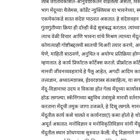
लोब जातिविकसित-आनुवंशिकतेने वाढलेला असतो, विस्तारल
भाग मेंदूच्या थैलेमस, कॉर्डेट न्युक्लियस या भावनेच्या, स्म
एकमेकांकडे सतत संदेश पाठवत असतात. हे संदेशवहन दुह
गुंतागुंतीच्या क्रिया ही दोन्ही केंद्रे सुसंबद्ध करतात
त्याच वेळी विचार आणि भावना यांचे मिश्रण त्याच्या में
कोणत्याही गोष्टीबद्दलची स्वतःची थिअरी तयार करणे, अम
घेणे, माहिती साठवणे, अनुचित व अयोग्य प्रतिक्रिया होण्
म्हणतात. हे कार्य प्रिफाँटल कॉर्टेक्स करतो. प्रीफ्राँटल 
मानवी जीवनव्यवहाराचे हे पैलू आहेत, अगदी आदिम काळ
तत्त्वज्ञान, अध्यात्मशास्त्र, ईश्वरशास्त्र संतसाहित्य, य
मेंदू-विज्ञानाचा उदय व विकास होत गेला मेंदूच्या कार्यावर
होऊ लागल्या. स्कॅनिंगच्या बहुविध तंत्रांमुळे मानवी वर्त
करताना मेंदूची तमुक जागा उजळते, हे दिसू लागले. मान
मेंदूतील कार्य कसे चालते व कार्यनाश(!) कसा होतो हे थो
अमूर्त असतात. मनोविज्ञान व मनोविकृतिविज्ञान यांनी मेंद
मेंदूतील स्थान शोधण्यास सुरुवात केली. मेंदू विज्ञानाने 