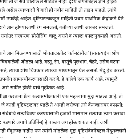
माणे तो जे सर्व घालाल ते साठवत नाही. दृश्य जगताबद्दल ज्ञान होईल
ाठवले असेल त्याच्याशी येणारी ही नवीन माहिती तो ताडन पाहतो. त्यांचे
केंद्रे आहेत. दृष्टिपटलाकडून माहिती प्रथम प्राथमिक केंद्रांकडे येते.
आकाराचे ज्ञान होण्याआधी रंग समजतो, गतीच्या आधी आकार समजतो.
े समांतर संस्करण ‘प्रोसेसिंग’ चालू असते व त्याला कालानुक्रमही असतो.
 जगाचे ज्ञान मिळवण्यासाठी भोवतालातील ‘कॉन्स्टंसीज’ (सातत्या)चा शोध
 चित्रकलेशी जोडला आहे. वस्तू, रंग, वस्तूंचे पृष्ठभाग, चेहरे, तसेच घटना
े, त्याचा शोध चित्रकार त्याच्या माध्यमातून घेत असतो. मेंदू हेच करतो.
याचा उपयोग सामान्यीकरणासाठी करणे, हे कलेचे एक कार्य आहे. त्यामुळे
असते असे सामिर झेकी यांचे गृहीतक आहे.
षा करताना फ्रेंच कलासमीक्षकांनी एक महत्त्वाचा मुद्दा मांडला आहे. तो
ता जे काही दृष्टिपटलावर पडले ते आम्ही जसेच्या तसे कॅनव्हासवर काढतो;
्या संबंधांचे सत्यचित्रण करण्यासाठी हजारो भासमान सत्यांचा त्याग करावा
ावर पडणारे जगाचे प्रतिबिंब) हे वास्तव जग होऊ शकत नाही. अशी
ंदूतज्ज्ञ नाहीत पण त्यांनी मांडलेला मुद्दा दृष्टिसंवेदनेबद्दल मेंदूतज्ज्ञांनी