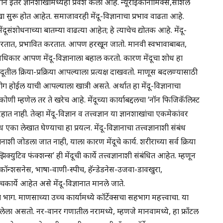
ञानाने इतर ज्ञानशाखांमध्येही प्रवेश केला आहे. न्यूरोइकॉनॉमिक्स,सोशल
शाखा सुरू होत आहेत. समाजावरही मेंदू-विज्ञानाचा प्रभाव वाढता आहे.
ेंदूसंशोधनाच्या बातम्या वाढत्या आहेत; हे त्याचेच द्योतक आहे. मेंदू-
त करतात, प्रभावित करतात. आपण हरखून जातो. मानवी स्वभावाबाबत,
धिकार आपण मेंदू-विज्ञानाला बहाल करतो. कारण मेंदूचा शोध हा
ील क्रिया-प्रक्रिया आपल्याला प्रत्यक्ष दाखवतो. माणूस बदलण्यासाठी
ग होईल याची आपल्याला खात्री असते. अर्थात हा मेंदू-विज्ञानाचा
णी म्हणेल तर ते खरेच आहे. मेंदूच्या कार्याबद्दलचा ‘नॉन फिजिकॅलिस्ट
 नाही. तेव्हा मेंदू-विज्ञान व तत्त्वज्ञान या ज्ञानशाखांचा एकमेकांवर
 लेखात घेण्याचा हा प्रयत्न. मेंदू-विज्ञानाचा तत्त्वज्ञानाशी संबंध
नाशी जोडला जात नाही, याला कारण मेंदूचे कार्य. शरीराच्या सर्व क्रिया
क्युटिव फंक्शन्स’ ही मेंदूची कार्ये तत्त्वज्ञानाशी संबंधित आहेत. म्हणून
ेत. कॉन्शसनेस, भाषा-वाणी-स्पीच, हॅन्डेडनेस-उजवा-डावखुरा,
्चकार्ये आहेत असे मेंदू-विज्ञानात मानले जाते.
्रांत भाग. माणसाच्या उच्च कार्यामध्ये कॉर्टेक्सचा सहभाग महत्त्वाचा. या
ावलेला असतो. नर-वानर गणातील नरामध्ये, म्हणजे मानवामध्ये, हा फ्राँटल