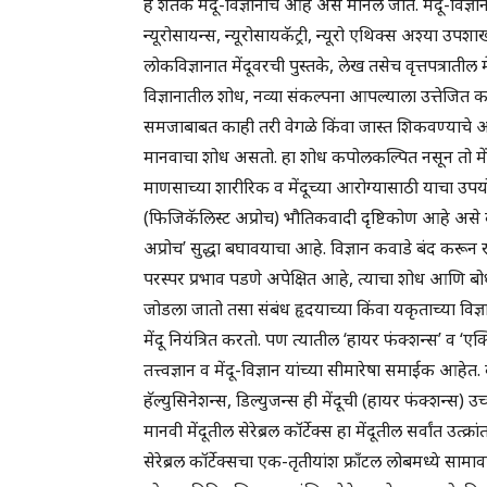
हे शतक मेंदू-विज्ञानाचे आहे असे मानले जाते. मेंदू-विज्
न्यूरोसायन्स, न्यूरोसायकॅट्री, न्यूरो एथिक्स अश्या उप
लोकविज्ञानात मेंदूवरची पुस्तके, लेख तसेच वृत्तपत्रातील म
विज्ञानातील शोध, नव्या संकल्पना आपल्याला उत्तेजि
समजाबाबत काही तरी वेगळे किंवा जास्त शिकवण्याचे अ
मानवाचा शोध असतो. हा शोध कपोलकल्पित नसून तो मेंदूत
माणसाच्या शारीरिक व मेंदूच्या आरोग्यासाठी याचा उपयो
(फिजिकॅलिस्ट अप्रोच) भौतिकवादी दृष्टिकोण आहे असे को
अप्रोच’ सुद्धा बघावयाचा आहे. विज्ञान कवाडे बंद करून रहात
परस्पर प्रभाव पडणे अपेक्षित आहे, त्याचा शोध आणि बोध एका
जोडला जातो तसा संबंध हृदयाच्या किंवा यकृताच्या विज्ञा
मेंदू नियंत्रित करतो. पण त्यातील ‘हायर फंक्शन्स’ व ‘एक्झि
तत्त्वज्ञान व मेंदू-विज्ञान यांच्या सीमारेषा समाईक आह
हॅल्युसिनेशन्स, डिल्युजन्स ही मेंदूची (हायर फंक्शन्स) उच
मानवी मेंदूतील सेरेब्रल कॉर्टेक्स हा मेंदूतील सर्वांत उत्क
सेरेब्रल कॉर्टेक्सचा एक-तृतीयांश फ्राँटल लोबमध्ये साम