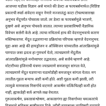
आजच्या घडीला विज्ञान असे मानते की डेल्टा अ फायबर्समार्फत (विशिष्ट
प्रकारची स्पर्श-संवेदना वाहून नेणारे मज्जातंतू) काटा टोचल्यासारखा
अनुभव मेंदूपर्यंत पोचवला जातो. तर डेल्टा क फायबर्समुळे भाजणे,
दुखणे असे अनुभव पोचवले जातात. त्याच्या प्रवासाविषयी वैज्ञानिक
विवेचन सर्लनी केले आहे. त्याचा मथितार्थ हाच की वेदनानुभवाचे कारण
मस्तिष्कवापर. मेंदूत उद्भवणाऱ्या प्रक्रियांचा परिपाक म्हणजे वेदनानुभव.
मुद्दा असा आहे की हायड्रोजन व ऑक्सिजन यांच्यातील आंतरक्रियांमुळे
पाण्यात जसा द्रवत्व हा गुणधर्म येतो, त्याचप्रमाणे मेंदूतील
आंतरप्रक्रियांमुळे मनोव्यापार उद्भवतात, असे सर्लचे म्हणणे आहे.
मोटारीच्या इंजिनाची यंत्रणा ज्याप्रमाणे समजावून सांगता येते,
त्याचप्रमाणे मेंदूत घडणाऱ्या घडामोडीही समजावून सांगता येतात. मग
त्यातील गूढता बऱ्याच अंशी कमी होते. अशी गूढता कमी झाली, तरी
त्यामुळे माणसाला निसर्गाचे वाटणारे आकर्षण यत्किंचितही कमी होत
नाही, ह्याकडेही सर्ल आपले लक्ष वेधतात.
गुरुत्वाकर्षण, प्रकाशसंश्लेषण, आकाशगंगा ह्या निसर्गाच्या चमत्कारांचे
विज्ञानाने सविस्तर स्पष्टीकरण दिले, तरीही माणसाला त्याविषयी वाटणारे