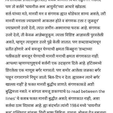
पण तो सर्लने ‘चायनीज-रूम आयुमेंट’च्या आधारे खोडला.
सर्ल यांच्या मते, मानवी मन व संगणक ह्यात थोडेफार साम्य असले, तरी
मानवी मनाला ज्याप्रमाणे आकलन होते व संगणक टला ट जुळवून’
ज्याप्रमाणे उत्तरे देतो, त्यात जमीन-अस्मानाचा फरक आहे. संगणक
उत्तरे देतो, ती केवळ आज्ञेबरहुकूम. त्याला विशिष्ट आज्ञावली पुरवलेली
असते, म्हणून त्यानुसार उत्तरे पुढे केली जातात. पण शब्दाशब्दांमधून
प्रतीत होणारे अर्थ समजून घेण्याची क्षमता किंबहुना ‘शब्दाच्या
पलीकडले’ समजून घेण्याची मानवी मनाची क्षमता संगणकात नाही.
आपल्या म्हणण्यापुष्ट्यर्थ सर्लनी एक उदाहरण दिले आहे. हॉटेलमध्ये
शिरलेला एक माणूस बर्गर मागवतो. पण समोर आलेला जळका बर्गर
पाहून रागारागाने निघून जातो. बिल-टिप न देता. ह्यावरून त्याने बर्गर
खाल्ला नाही’ हे फक्त मानवी बुद्धीच जाणते. संगणकाकडे अशी
बुद्धिमत्ता नसते. न सांगता समजू शकण्याचे to read between the
lines’ चे कसब फक्त मानवी बुद्धीत असते; संगणकात नाही, असा
सर्लचा ठाम विश्वास आहे. ह्या संदर्भात त्यांनी 1984 मध्ये ‘चायनीज
रूम’ युक्तिवाद मांडला. चिनी भाषा लिहिता, वाचता, बोलता येत नसताना