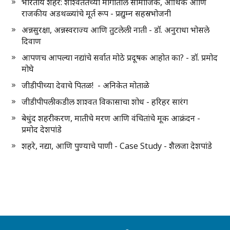
भारतीय शहरे: शाश्वततेच्या मार्गातील सामाजिक, आर्थिक आणि
राजकीय अडथळ्यांचे मूर्त रूप - प्रद्युम्न सहस्रभोजनी
अन्नसुरक्षा, अन्नस्वराज्य आणि तुटलेली नाती - डॉ. अनुराधा भोसले
दिवाण
आपणच आपल्या नद्यांचे सर्वात मोठे प्रदूषक आहोत का? - डॉ. प्रमोद
मोघे
जीडीपीच्या देवाचे पितळ! - अनिकेत मोताळे
जीडीपीपलीकडील शाश्वत विकासाचा शोध - हरिहर सारंग
बेधुंद शहरीकरण, मातीचे मरण आणि वंचितांचे मूक आक्रंदन -
प्रमोद देशपांडे
शहरे, नद्या, आणि पुण्याचे पाणी - Case Study - शैलजा देशपांडे