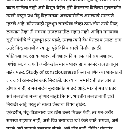
बदल झालेला नाही असे दिसून येईल. हॅरी केस्लरला दिलेल्या मुलाखतीत
त्यांनी प्रस्तुत प्रश्न मेंदू विज्ञानाच्या अखत्यारीतील असल्याचे स्पष्टपणे
म्हटले आहे. कोणत्याही मूलभूत समस्येला जेव्हा ठाम/ठोस उत्तरे मिळू
लागतात तेव्हा ती समस्या तत्त्वज्ञानातील राहात नाही. आदिम मानवाला
सृष्टीसंबंधीचे जे मूलभूत प्रश्न पडले, त्याचा त्याने वेध घेतला व त्याला ठाम
उत्तरे मिळू लागली व त्यातून पुढे विविध शास्त्रे निर्माण झाली.
भौतिकशास्त्र, रसायनशास्त्र, जीवशास्त्र नि कालांतराने समाजशास्त्र,
अर्थशास्त्र, व अगदी अलीकडील मानसशास्त्र ह्याच प्रकारे तत्त्वज्ञानातून
बाहेर पडले. Study of consciousness किंवा जाणिवेच्या शास्त्रातही
जर अशी ठाम-ठोस उत्तरे मिळाली, तर त्याचा समावेशही तत्त्वज्ञानात
होणार नाही, हे मत सर्लने मुलाखतीत मांडले आहे. मात्र हे मत एकतर
सर्व तत्त्वज्ञांना मान्य होणारे नाही; शिवाय, भारतीय तत्त्वज्ञानाची दृष्टी
निराळी आहे; परंतु तो स्वतंत्र लेखाचा विषय होईल.
एकंदरीत, मेंदू-विज्ञानाला जर ठोस उत्तरे मिळत गेली, तर मन-शरीर
समस्या राहणार नाही, असे चित्र बऱ्याचदा उभे केले जाते. समजा, असे
घडले, तरी त्यामुळे तत्त्वज्ञान संपले, असे होत नाही. विविध संदर्भात