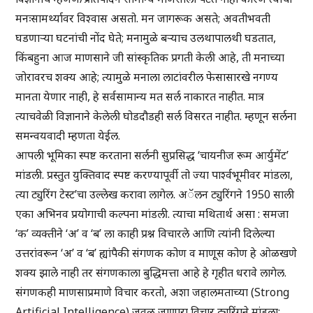
मनःसामर्थ्यावर विश्वास असतो. मन जागरूक असते; अवतीभवती
घडणाऱ्या घटनांची नोंद घेते; मनामुळे बऱ्याच उलथापालथी घडतात,
किंबहुना आज माणसाने जी सांस्कृतिक प्रगती केली आहे, ती मनाच्या
जोरावरच शक्य आहे; त्यामुळे मनाला लाटांवरील फेसासारखे नगण्य
मानता येणार नाही, हे सर्वसामान्य मत सर्ल नाकारत नाहीत. मात्र
त्याचवेळी विज्ञानाने केलेली घोडदौडही सर्ल विसरत नाहीत. म्हणून सर्लना
समन्वयवादी म्हणता येईल.
आपली भूमिका स्पष्ट करताना सर्लनी सुप्रसिद्ध ‘चायनीज रूम आर्युमेंट’
मांडली. प्रस्तुत युक्तिवाद स्पष्ट करण्यापूर्वी तो ज्या पार्श्वभूमीवर मांडला,
त्या ट्युरिंग टेस्ट’चा उल्लेख करावा लागेल. अॅलन ट्युरिंगने 1950 साली
एका अभिनव प्रयोगाची कल्पना मांडली. त्याचा मथितार्थ असा : समजा
‘क’ व्यक्तीने ‘अ’ व ‘ब’ ला काही प्रश्न विचारले आणि त्यांनी दिलेल्या
उत्तरांवरून ‘अ’ व ‘ब’ ह्यांपैकी संगणक कोण व माणूस कोण हे ओळखणे
शक्य झाले नाही तर संगणकाला बुद्धिमत्ता आहे हे गृहीत धरावे लागेल.
संगणकही माणसाप्रमाणे विचार करतो, अशा जहालमताच्या (Strong
Artificial Intelligence) जवळ जाणारा विचार ट्युरिंगने मांडला;