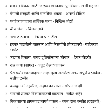
शाश्वत विकासासाठी जलव्यवस्थापनाचा पुनर्विचार - रश्मी महाजन
वेगाची संस्कृती आणि मानसिक थकवा - अपर्णा दीक्षित
पर्यावरणवादाचा तात्त्विक पाया - निखिल जोशी
बी द चेंज... - विजय तांबे
नद्या जोडताना.. - गिरीश घ. पाटील
हरवत चाललेली माळरानं आणि निसर्गाची लोकडायरी - साहेबराव
राठोड
शाश्वत विकास : समग्र दृष्टिकोनाच्या शोधात - हेमंत मोहरीर
दाह कथा (सागर) - अतुल देऊळगावकर
पैस पर्यावरणसंवादाचा : संदर्भमूल्य असलेला अभ्यासपूर्ण दस्तावेज -
सतीश लळीत
कलयुग की दहलीज, अज्ञान का रास्ता - सोपान जोशी
गावांची शाश्वत विकासाकडची वाटचाल - संकेत अहेर
विकासाच्या झगमगाटामागचे वास्तव - नयना राज बन्सोड (दरडमारे)