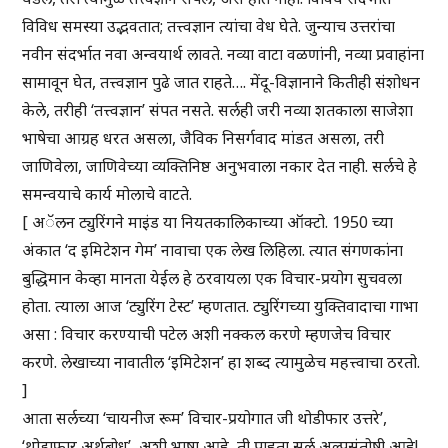
विविध समस्या उद्भवतात; तत्त्वज्ञान त्यांचा वेध घेते. जुन्याच उत्तरांचा
नवीन संदर्भात नवा अन्वयार्थ लावते. नव्या वाटा वळणांनी, नव्या प्रवाहांना
सामावून घेत, तत्त्वज्ञान पुढे जात राहते…. मेंदू-विज्ञानाने कितीही संशोधन
केले, तरीही ‘तत्त्वज्ञान’ संपत नसते. सर्लही जरी नव्या शतकाला साजेशा
भाषेचा आग्रह धरत असला, जैविक निसर्गवाद मांडत असला, तरी
जाणिवेला, जाणिवेच्या व्यक्तिनिष्ठ अनुभवाला नकार देत नाही. सर्लचे हे
समन्वयाचे कार्य मोलाचे वाटते.
[ अॅलन ट्युरिंगने माइंड या नियतकालिकाच्या ऑक्टो. 1950 च्या
अंकात ‘द इमिटेशन गेम’ नावाचा एक लेख लिहिला. त्यात संगणकांना
बुद्धिमान केव्हा मानता येईल हे ठरवायला एक विचार-प्रयोग सुचवला
होता. त्याला आज ‘ट्युरिंग टेस्ट’ म्हणतात. ट्युरिंगच्या युक्तिवादाचा गाभा
असा : विचार करण्याची पटेल अशी नक्कल करणे म्हणजेच विचार
करणे. लेखाच्या नावातील ‘इमिटेशन’ हा शब्द त्यामुळेच महत्त्वाचा ठरतो.
]
आता सर्लच्या ‘चायनीज रूम’ विचार-प्रयोगात जी थोडीफार उत्तरे’,
‘थोडाफार अर्थबोध’, अशी भाषा आहे, ती पाहता सर्ल अल्पसंतोषी आहे!