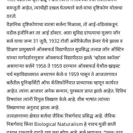
समजुती आहेत, त्यांचीही दखल घेतल्याने सर्ल यांचा दृष्टिकोण मोलाचा
ठरतो.
वैज्ञानिक दृष्टिकोणाचा वारसा सर्लना मिळाला, तो आई-वडिलांकडून.
वडील इंजीनिअर तर आई डॉक्टर. अशा सुविद्य दांपत्याचा मुलगा जॉन
सर्ल याचा जन्म 31 जुलै, 1932 रोजी अमेरिकेतील डेन्वर येथे झाला व
शिक्षण प्रामुख्याने ऑक्सफर्ड विद्यापीठात सुप्रसिद्ध तत्त्वज्ञ जॉन ऑस्टिन
यांच्या मार्गदर्शनानुसार ऑक्सफर्ड विद्यापीठात झाले. ‘व्होडस स्कॉलर’
असणाऱ्या सर्लने 1956 ते 1959 दरम्यान ऑक्सफर्ड येथील ख्राइस्ट
चर्च महाविद्यालयात अध्यापन केले व 1959 पासून ते आजतागायत
बर्लेतील युनिव्हर्सिटी ऑफ कॅलिफोर्नियात प्राध्यापक म्हणून कार्यरत
आहेत. त्यांना आजवर अनेक सन्मान, पुरस्कार प्राप्त झाले आहेत. विविध
विषयांवर त्यांनी विपुल लिखाण केले आहे. वीस भाषांत त्यांच्या
लिखाणाचा अनुवाद झाला आहे.
तत्त्वज्ञानाच्या क्षेत्रात सर्लचा जैविक निसर्गवाद प्रसिद्ध आहे. जैविक
निसर्गवाद किंवा Biological Naturalism हे नावच मुळी छाती
दडपून टाकणारे वाटते; पण मुद्दा सोपा आहे. सर्ल म्हणतात, “पचन-उदर