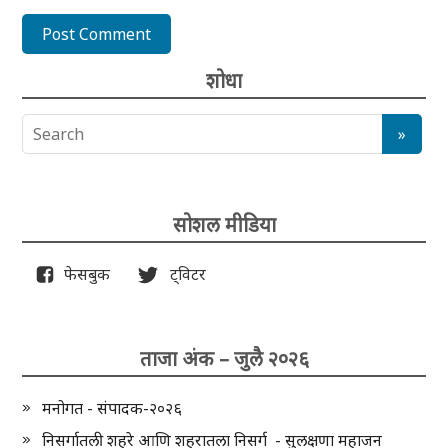
शोधा
सोशल मीडिया
फेसबुक
ट्विटर
ताजा अंक – जुलै २०२६
मनोगत - संपादक-२०२६
निसर्गातली शहरे आणि शहरातला निसर्ग - सुलक्षणा महाजन