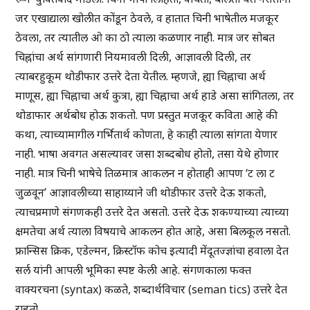
जर एखाद्याला खोलीत कोंडून ठेवले, व हातात चिनी भाषेतील मजकूर
ठेवला, तर त्यातील ओ का ठो त्याला कळणार नाही. मात्र जर सोबत
चिह्नांचा अर्थ सांगणारी नियमावली दिली, आज्ञावली दिली, तर
त्याबरहुकूम थोडीफार उत्तरे देता येतील. म्हणजे, ह्या चिह्नाचा अर्थ
माणूस, ह्या चिह्नाचा अर्थ कुत्रा, ह्या चिह्नाचा अर्थ हाडे असा सांगितला, तर
थोडाफार अर्थबोध होऊ शकतो. पण प्रस्तुत मजकूर कविता आहे की
कथा, त्याच्यामागील गर्भितार्थ कोणता, हे काही त्याला सांगता येणार
नाही. भाषा अवगत असल्यावर जसा शब्दबोध होतो, तसा येथे होणार
नाही. मात्र चिनी भाषेचे तिळमात्र आकलन न होताही आपण ‘ट ला ट
जुळवून’ आज्ञावलीच्या साहाय्याने जी थोडीफार उत्तरे देऊ शकतो,
त्याचप्रमाणे संगणकही उत्तरे देत असतो. उत्तरे देऊ शकण्याच्या त्याच्या
क्षमतेचा अर्थ त्याला विषयाचे आकलन होत आहे, असा बिलकूल नसतो.
फ्रान्सिस क्रिक, एडेल्मन, क्रिस्टॉफ कोच इत्यादी मेंदूतज्ज्ञांचा हवाला देत
सर्ल यांनी आपली भूमिका स्पष्ट केली आहे. संगणकाला फक्त
वाक्यरचना (syntax) कळते, शब्दार्थविचार (seman tics) उत्तरे देत
राहतो.