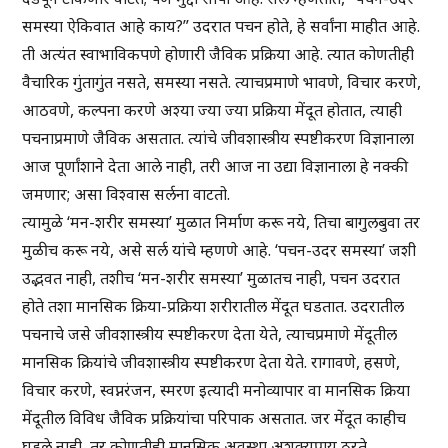
समस्या ऐकिवात आहे काय?” उदरात पचन होते, हे सर्वांना माहीत आहे.
ती अत्यंत स्वाभाविकपणे होणारी जैविक प्रक्रिया आहे. त्यात कोणतीही
वैचारिक गुंतागुंत नसते, समस्या नसते. त्याचप्रमाणे भावणे, विचार करणे,
आठवणे, कल्पना करणे अश्या ज्या ज्या प्रक्रिया मेंदूत होतात, त्याही
पचनाप्रमाणे जैविक असतात. त्यांचे जीवशास्त्रीय स्पष्टीकरण विज्ञानाला
आज पूर्णांशाने देता आले नाही, तरी आज ना उद्या विज्ञानाला हे नक्की
जमणार; असा विश्वास सर्लना वाटतो.
त्यामुळे ‘मन-शरीर समस्या’ मुळात निर्माण करू नये, तिचा बागुलबुवा तर
मुळीच करू नये, असे सर्ल यांचे म्हणणे आहे. ‘पचन-उदर समस्या’ जशी
उद्भवत नाही, तशीच ‘मन-शरीर समस्या’ मुळातच नाही, पचन उदरात
होते तशा मानसिक क्रिया-प्रक्रिया शरीरातील मेंदूत घडतात. उदरातील
पचनाचे जसे जीवशास्त्रीय स्पष्टीकरण देता येते, त्याचप्रमाणे मेंदूतील
मानसिक क्रियांचे जीवशास्त्रीय स्पष्टीकरण देता येते. रागावणे, हसणे,
विचार करणे, स्वप्नरंजन, स्मरण इत्यादी मनोव्यापार वा मानसिक क्रिया
मेंदूतील विविध जैविक प्रक्रियांचा परिपाक असतात. जर मेंदूत काहीच
घडले नाही, तर कोणतीही मानसिक अवस्था अशक्यप्राय ठरते.