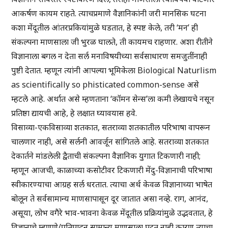
आकर्षण कायम राहते. त्याचप्रमाणे वैज्ञानिकांनी जरी मानसिक घटना
कशा मेंदूतील आंतरप्रकियांमुळे घडतात, हे स्पष्ट केले, तरी ‘मन’ ही
संकल्पना माणसाला जी भुरळ घालते, ती कायमच राहणार. अशा रीतीने
विज्ञानाला बगल न देता सर्ल मनाविषयीच्या सर्वसाधारण समजुतींनाही
पुष्टी देतात. म्हणून त्यांनी आपल्या भूमिकेला Biological Naturlism
as scientifically so phisticated common-sense असे
म्हटले आहे. अर्थात असे म्हणताना ‘कॉमन सेन्स’ला कमी लेखायचे नसून
प्रतिष्ठा द्यायची आहे, हे लक्षात घ्यावयास हवे.
विसाव्या-एकविसाव्या शतकात, सतराव्या शतकातील परिभाषा वापरून
चालणार नाही, असे सर्लनी आवर्जून सांगितले आहे. सतराव्या शतकात
देकार्तने मांडलेली द्वैताची संकल्पना वैज्ञानिक युगात टिकणारी नाही;
म्हणून आजची, काळाच्या कसोटीवर टिकणारी मेंदु-विज्ञानाची परिभाषा
स्वीकारण्याचा आग्रह सर्ल धरतात. त्याचा अर्थ केवळ विज्ञानाच्या भाषेत
बोलून ते सर्वसामान्य माणसापासून दूर जातात असा नव्हे. राग, आनंद,
असूया, लोभ वगैरे भाव-भावना केवळ मेंदूतील प्रक्रियांमुळे उद्भवतात, हे
विज्ञानाचे म्हणणे/प्रतिपादन सामान्य माणसाला पटत नाही कारण त्याचा