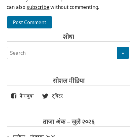
can also
subscribe
without commenting.
शोधा
सोशल मीडिया
फेसबुक
ट्विटर
ताजा अंक – जुलै २०२६
मनोगत - संपादक-२०२६