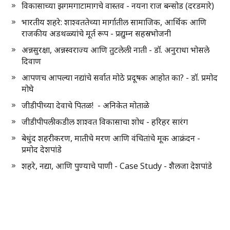
विकासाच्या झगमगाटामागचे वास्तव - नयना राज बन्सोड (दरडमारे)
भारतीय शहरे: शाश्वततेच्या मार्गातील सामाजिक, आर्थिक आणि
राजकीय अडथळ्यांचे मूर्त रूप - प्रद्युम्न सहस्रभोजनी
अन्नसुरक्षा, अन्नस्वराज्य आणि तुटलेली नाती - डॉ. अनुराधा भोसले
दिवाण
आपणच आपल्या नद्यांचे सर्वात मोठे प्रदूषक आहोत का? - डॉ. प्रमोद
मोघे
जीडीपीच्या देवाचे पितळ! - अनिकेत मोताळे
जीडीपीपलीकडील शाश्वत विकासाचा शोध - हरिहर सारंग
बेधुंद शहरीकरण, मातीचे मरण आणि वंचितांचे मूक आक्रंदन -
प्रमोद देशपांडे
शहरे, नद्या, आणि पुण्याचे पाणी - Case Study - शैलजा देशपांडे