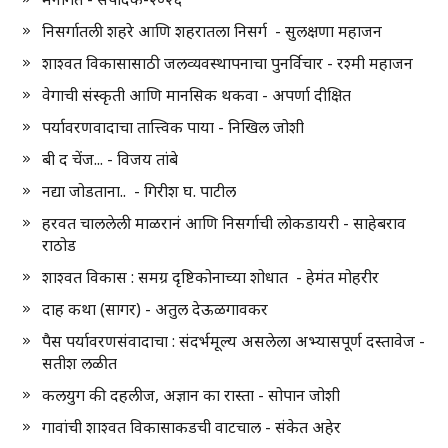
निसर्गातली शहरे आणि शहरातला निसर्ग - सुलक्षणा महाजन
शाश्वत विकासासाठी जलव्यवस्थापनाचा पुनर्विचार - रश्मी महाजन
वेगाची संस्कृती आणि मानसिक थकवा - अपर्णा दीक्षित
पर्यावरणवादाचा तात्त्विक पाया - निखिल जोशी
बी द चेंज... - विजय तांबे
नद्या जोडताना.. - गिरीश घ. पाटील
हरवत चाललेली माळरानं आणि निसर्गाची लोकडायरी - साहेबराव
राठोड
शाश्वत विकास : समग्र दृष्टिकोनाच्या शोधात - हेमंत मोहरीर
दाह कथा (सागर) - अतुल देऊळगावकर
पैस पर्यावरणसंवादाचा : संदर्भमूल्य असलेला अभ्यासपूर्ण दस्तावेज -
सतीश लळीत
कलयुग की दहलीज, अज्ञान का रास्ता - सोपान जोशी
गावांची शाश्वत विकासाकडची वाटचाल - संकेत अहेर