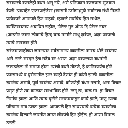
सरकारचे कसलेही बंधन असू नये, असे प्रतिपादन करण्यास सुरुवात
केली. ‘प्रायव्हेट एन्टरप्राईजेस’ (खासगी उद्योगा)मुळे सर्वांनाच संधी मिळते.
प्रत्येकाने आपापले हित पाहावे, म्हणजे सर्वांचेच हित साधेल,
व्यक्तिस्वातंत्र्य अबाधित राहील, ‘ग्रेटेस्ट गुड ऑफ दि ग्रेटेस्ट नंबर’
(जास्तीत जास्त लोकांचे हित) याच मार्गाने साधू शकेल, अशा प्रकारचे
त्यांचे तत्त्वज्ञान होते.
सरंजामशाहीच्या जमान्यात सर्वसामान्य व्यक्तीला फारच थोडे स्वातंत्र्य
असे. राजे-सरदार हेच सदैव वर असत. अशा प्रकारच्या बंधनांनी
जखडलेला तो समाज होता. त्यांची बंधने तोडणे, हे क्रांतिकार्यच होते.
फ्रान्समध्ये व युरोपातील इतर काही देशांत ही क्रांती झाली. व्यक्तीला
स्वातंत्र्य असावे; पूर्ण स्वातंत्र्य असावे, कोणतेही बंधन नसावे, असा विचार
प्रसृत होणे त्या काळात स्वाभाविक होते. ‘जगू द्या, करू द्या.’ हा विचार
निर्माण झाला आणि त्याच दृष्टीने सरकारकडून कार्य झाले; परंतु त्याचा
परिणाम मात्र उलटा झाला. आपापले हित साधण्याचे प्रत्येक व्यक्तीला
स्वातंत्र्य दिल्याने जास्तीत जास्त लोकांचे हित होईल, ही आशा विफल
ठरली.