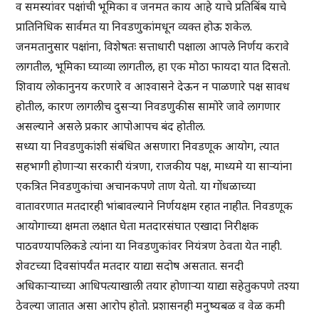
व समस्यांवर पक्षांची भूमिका व जनमत काय आहे याचे प्रतिबिंब याचे
प्रातिनिधिक सार्वमत या निवडणुकांमधून व्यक्त होऊ शकेल.
जनमतानुसार पक्षांना, विशेषतः सत्ताधारी पक्षाला आपले निर्णय करावे
लागतील, भूमिका घ्याव्या लागतील, हा एक मोठा फायदा यात दिसतो.
शिवाय लोकानुनय करणारे व आश्वासने देऊन न पाळणारे पक्ष सावध
होतील, कारण लागलीच दुसऱ्या निवडणुकीस सामोरे जावे लागणार
असल्याने असले प्रकार आपोआपच बंद होतील.
सध्या या निवडणुकांशी संबंधित असणारा निवडणूक आयोग, त्यात
सहभागी होणाऱ्या सरकारी यंत्रणा, राजकीय पक्ष, माध्यमे या साऱ्यांना
एकत्रित निवडणुकांचा अचानकपणे ताण येतो. या गोंधळाच्या
वातावरणात मतदारही भांबावल्याने निर्णयक्षम रहात नाहीत. निवडणूक
आयोगाच्या क्षमता लक्षात घेता मतदारसंघात एखादा निरीक्षक
पाठवण्यापलिकडे त्यांना या निवडणुकांवर नियंत्रण ठेवता येत नाही.
शेवटच्या दिवसांपर्यंत मतदार याद्या सदोष असतात. सनदी
अधिकाऱ्याच्या आधिपत्याखाली तयार होणाऱ्या याद्या सहेतुकपणे तश्या
ठेवल्या जातात असा आरोप होतो. प्रशासनही मनुष्यबळ व वेळ कमी