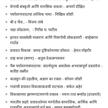
वेगाची संस्कृती आणि मानसिक थकवा - अपर्णा दीक्षित
पर्यावरणवादाचा तात्त्विक पाया - निखिल जोशी
बी द चेंज... - विजय तांबे
नद्या जोडताना.. - गिरीश घ. पाटील
हरवत चाललेली माळरानं आणि निसर्गाची लोकडायरी - साहेबराव
राठोड
शाश्वत विकास : समग्र दृष्टिकोनाच्या शोधात - हेमंत मोहरीर
दाह कथा (सागर) - अतुल देऊळगावकर
पैस पर्यावरणसंवादाचा : संदर्भमूल्य असलेला अभ्यासपूर्ण दस्तावेज -
सतीश लळीत
कलयुग की दहलीज, अज्ञान का रास्ता - सोपान जोशी
गावांची शाश्वत विकासाकडची वाटचाल - संकेत अहेर
विकासाच्या झगमगाटामागचे वास्तव - नयना राज बन्सोड (दरडमारे)
भारतीय शहरे: शाश्वततेच्या मार्गातील सामाजिक, आर्थिक आणि
राजकीय अडथळ्यांचे मूर्त रूप - प्रद्युम्न सहस्रभोजनी