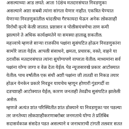
असल्याच्या आड लपते. आता 108च मतदारसंघात निवडणुका
असल्याने अशा सबबी त्यांना सांगता येणार नाहीत. एकत्रित घेण्यात
येणाऱ्या निवडणुकांतील धांदलीचा गैरफायदा घेऊन अनेक लोकशाही
विरोधी कृत्ये केली जातात. प्रशासन व पोलीसयंत्रणेचा ताण कमी
झाल्याने ते अधिक कार्यक्षमतेने या समस्या हाताळू शकतील.
महत्त्वाचे म्हणजे साऱ्या राजकीय पक्षांना सुसंघटित होऊन निवडणुकांना
सामोरे जाता येईल. आपली संसाधने, क्षमता, प्रचारक, वक्ते, वाहने या
ठरावीक मतदारसंघात त्यांना सुयोग्यपणे वापरता येतील. माध्यमांना सर्व
पक्षांना योग्य जागा व वेळ देता येईल. पेड न्यूजसारखे प्रकार आटोक्यात
येतील. पाच वर्षांतील एक संधी अशी पक्षांना जी तातडी वा निकड तयार
होऊन येनकेन प्रकारे निवडून यायचेच म्हणून होणारी गुंडागर्दी वा
दडपशाही आटोक्यात येईल, कारण जनताही तेवढीच सुसंघटित झालेली
असेल.
म्हणजे अत्यंत शांत परिस्थितीत शांत डोक्याने या निवडणुका पार पडल्या
तर जनतेच्या लोकशाहीकरणाबरोबर जनमताचे योग्य ते प्रतिबिंब
सदासर्वकाळ संसदेत पडत असल्याने व जनाधाराची टांगती तलवार सतत