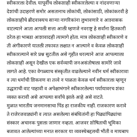
स्वीकारला देवील. यापूर्वीच लोकशाही स्वीकारलेल्या व नांदवणाऱ्या
देशांची उदाहरणे समोर असतानाच लोकांची, लोकांसाठी, लोकांकरवी हे
लोकशाहीचे ब्रीदवाक्यच साऱ्या नागरिकांना लुभावणारे व आश्वासक
वाटल्याने आता आपली सत्ता आली म्हणजे नवराष्ट्र हे सर्वांना हितकारी
ठरेल हा भाबडा आशावादही त्यामागे होता. मात्र लोकशाही स्वीकारणे व
ती अंगीकारणे यातली तफावत लक्षात न आल्याने व केवळ लोकशाही
स्वीकारल्याने सारे प्रश्न सुटतील असे गृहीत धरल्याने आज आपल्याला
लोकशाही असून देखील एक सर्वव्यापी जनअसंतोषाला सामोरे जावे
लागते आहे. एका वेगळ्याच संस्कृतीत वाढलेल्याने नवीन धर्म स्वीकारावा
व त्या धर्माची शिकवण वा तत्त्वे न पाळता केवळ धर्म स्वीकारला म्हणून
उद्धाराची वाट पाहावी व अपेक्षाभंगाने स्वीकारलेल्या पर्यायावरच शंका
व्यक्त करावी असे आपल्या सर्वांचे झाले आहे असे वाटते.
मुळात भारतीय जनमानसाचा पिंड हा राजकीय नाही. राजकारण करावे
ते राजेरजवाड्यांनी व त्यात असलेल्या संबंधितांनी हा पिढ्यांपिढ्यांचा
संस्कार अचानक पुसला जाणार नव्हता. आजवर शोषिताची भूमिका
बजावत आलेल्यांच्या मनात सरकार या व्यवस्थेबद्दलची भीती व मायबाप