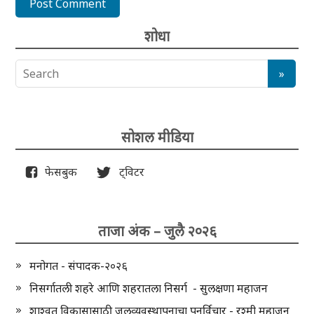
शोधा
सोशल मीडिया
फेसबुक
ट्विटर
ताजा अंक – जुलै २०२६
मनोगत - संपादक-२०२६
निसर्गातली शहरे आणि शहरातला निसर्ग - सुलक्षणा महाजन
शाश्वत विकासासाठी जलव्यवस्थापनाचा पुनर्विचार - रश्मी महाजन