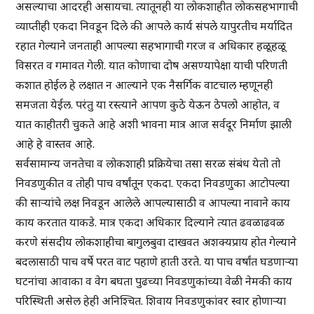
असल्याचा आदरही असायचा. त्यातूनही या लोकशाहीत लोकसहभागाची
व्याप्तीही एकदा निवडून दिले की आपले कार्य संपले यापुरतीच मर्यादित
रहात गेल्याने जनताही आपल्या सहभागाची गरज व अधिकार हळूहळू
विसरत व गमावत गेली. यात कोणाचा दोष असण्यापेक्षा याची परिणती
कशात होईल हे लक्षात न आल्याने एक नैसर्गिक वाटचाल म्हणूनही
समजता येईल. परंतु या रस्त्याने आपण कुठे येऊन ठेपलो आहोत, व
यात काहीतरी चुकते आहे अशी भावना मात्र आज सर्वदूर निर्माण झाली
आहे हे वास्तव आहे.
सर्वसामान्य जनतेचा व लोकशाही प्रक्रियेचा तसा सरळ संबंध येतो तो
निवडणुकीत व तोही पाच वर्षांतून एकदा. एकदा निवडणुका आटोपल्या
की साऱ्यांचे लक्ष निवडून आलेले आपल्यासाठी व आपल्या नावाने काय
काय करतात याकडे. मात्र एकदा अधिकार दिल्याने त्यात ढवळाढवळ
करणे संसदीय लोकशाहीचा बागुलबुवा दाखवत अशक्यप्राय होत गेल्याने
बदलासाठी पाच वर्षे परत वाट पहाणे हाती उरते. या पाच वर्षांत घडणाऱ्या
घटनांचा आवाका व वेग बघता पुढच्या निवडणुकांच्या वेळी नेमकी काय
परिस्थिती असेल हेही अनिश्चित. शिवाय निवडणुकांवर स्वार होणाऱ्या