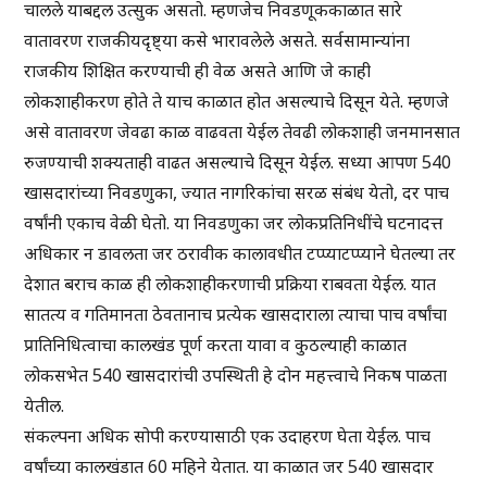
चालले याबद्दल उत्सुक असतो. म्हणजेच निवडणूककाळात सारे
वातावरण राजकीयदृष्ट्या कसे भारावलेले असते. सर्वसामान्यांना
राजकीय शिक्षित करण्याची ही वेळ असते आणि जे काही
लोकशाहीकरण होते ते याच काळात होत असल्याचे दिसून येते. म्हणजे
असे वातावरण जेवढा काळ वाढवता येईल तेवढी लोकशाही जनमानसात
रुजण्याची शक्यताही वाढत असल्याचे दिसून येईल. सध्या आपण 540
खासदारांच्या निवडणुका, ज्यात नागरिकांचा सरळ संबंध येतो, दर पाच
वर्षांनी एकाच वेळी घेतो. या निवडणुका जर लोकप्रतिनिधींचे घटनादत्त
अधिकार न डावलता जर ठरावीक कालावधीत टप्प्याटप्प्याने घेतल्या तर
देशात बराच काळ ही लोकशाहीकरणाची प्रक्रिया राबवता येईल. यात
सातत्य व गतिमानता ठेवतानाच प्रत्येक खासदाराला त्याचा पाच वर्षांचा
प्रातिनिधित्वाचा कालखंड पूर्ण करता यावा व कुठल्याही काळात
लोकसभेत 540 खासदारांची उपस्थिती हे दोन महत्त्वाचे निकष पाळता
येतील.
संकल्पना अधिक सोपी करण्यासाठी एक उदाहरण घेता येईल. पाच
वर्षांच्या कालखंडात 60 महिने येतात. या काळात जर 540 खासदार