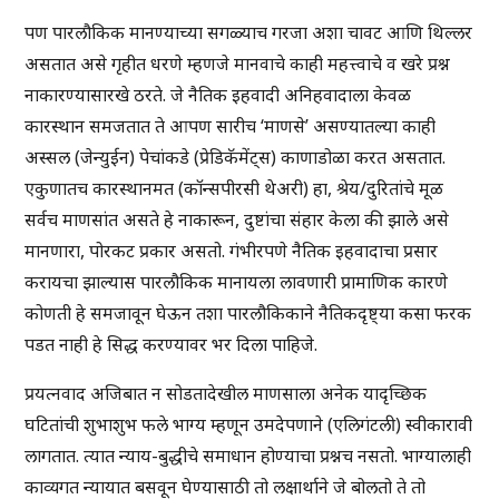
पण पारलौकिक मानण्याच्या सगळ्याच गरजा अशा चावट आणि थिल्लर
असतात असे गृहीत धरणे म्हणजे मानवाचे काही महत्त्वाचे व खरे प्रश्न
नाकारण्यासारखे ठरते. जे नैतिक इहवादी अनिहवादाला केवळ
कारस्थान समजतात ते आपण सारीच ‘माणसे’ असण्यातल्या काही
अस्सल (जेन्युईन) पेचांकडे (प्रेडिकॅमेंट्स) काणाडोळा करत असतात.
एकुणातच कारस्थानमत (कॉन्सपीरसी थेअरी) हा, श्रेय/दुरितांचे मूळ
सर्वच माणसांत असते हे नाकारून, दुष्टांचा संहार केला की झाले असे
मानणारा, पोरकट प्रकार असतो. गंभीरपणे नैतिक इहवादाचा प्रसार
करायचा झाल्यास पारलौकिक मानायला लावणारी प्रामाणिक कारणे
कोणती हे समजावून घेऊन तशा पारलौकिकाने नैतिकदृष्ट्या कसा फरक
पडत नाही हे सिद्ध करण्यावर भर दिला पाहिजे.
प्रयत्नवाद अजिबात न सोडतादेखील माणसाला अनेक यादृच्छिक
घटितांची शुभाशुभ फले भाग्य म्हणून उमदेपणाने (एलिगंटली) स्वीकारावी
लागतात. त्यात न्याय-बुद्धीचे समाधान होण्याचा प्रश्नच नसतो. भाग्यालाही
काव्यगत न्यायात बसवून घेण्यासाठी तो लक्षार्थाने जे बोलतो ते तो