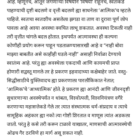
आहे. म्हणूनच, आतून जगणाऱ्या विषयीने ‘विषयी’ राहूनच, स्वतःकडे
पाहण्याची दृष्टी बदलणे व वृत्ती बदलणे ह्या साधनेला ‘आत्मिक’च म्हटले
पाहिजे. स्वतःचा स्वतःशीच असलेला झगडा वा ताण वा दुरावा पूर्ण लोप
पावला आहे अश्या अवस्था क्वचित लाभू शकतात. अवस्था टिकली नाही
तरी वृत्तीत चांगले बदल होतात. इथपर्यंत आत्मावस्था ही कल्पना
कोणीही प्रयोग करून पाहून पडताळण्यासारखी आहे व “नाही बोवा
माझ्या बाबतीत असे काहीही घडले नाही” असाही निर्वाळा देण्याचे
स्वातंत्र्य आहे. परंतु ह्या अवस्थेला एकदाची आणि कायमची प्राप्त
होणारी सद्वस्तू मानले तर हे प्रकरण इहवादाच्या कक्षेबाहेर जाते. वस्तु-
सिद्धीसाठीचे युक्तिवादच ह्या प्रकरणाला पारलौकिकात नेतात;
‘आत्मिक’चे ‘आध्यात्मिक’ होते. हे प्रकरण ह्या आनंदी आणि जीवनदृष्टी
सुधारणाऱ्या अवस्थेपर्यंत न थांबता, विश्वोत्पत्ती, विश्वनियंत्रण वगैरे
करणाऱ्या महासत्तेकडे गेले तर त्यात संस्थात्मक धर्म-संप्रदाय व त्याचे
सामूहिक अहंकार ह्या नको त्या गोष्टी शिरतात व माणूस त्यांत अडकला
जातो. परंतु हे कसे तरी करून टाळावे याखातर, माणसाची आत्मावस्थेची
ओढच गैर ठरविणे हा मार्ग असू शकत नाही.