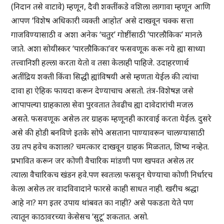
(निदान तसे वाटावे) म्हणून, दैवी शक्तींकडे वशिला लागावा म्हणून आणि
आपण ‘विशेष अधिकारी व्यक्ती आहोत’ असे दाखवून चक्क सत्ता
गाजविण्यासाठी व अशा अनेक ‘चतुर’ गोष्टींसाठी ‘पारलौकिक’ मानले
जाते. अशा सोयीस्कर ‘पारलौकिका’वर फसवणूक करू नये ह्या साध्या
तत्त्वानिशी हल्ला करता येतो व तसा केलाही पाहिजे. उदाहरणार्थ
अतींद्रिय शक्ती किंवा सिद्धी ह्यांविषयी असे म्हणता येईल की त्यांचा
दावा हा ऐहिक फायदा करून देण्याचाच असतो. तंत्र-विशेषज्ञ जसे
आपापल्या ग्राहकाला सेवा पुरवतात तेवढीच ह्या दावेदारांची मजल
असते. फसवणूक असेल तर ग्राहक म्हणूनही कारवाई करता येईल. दुसरे
असे की होडी बनविणे इतके सोपे असताना पाण्यावरून चालण्यासाठी
उग्र तप हवेच कशाला? चमत्कार दाखवून ग्राहक मिळतात, शिष्य नव्हेत.
प्रभावित करून जर कोणी वैचारिक मांडणी पण खपवत असेल तर
त्याला वैचारिकच खंडन हवे.पण स्वतःला फसवून घेण्याचा कोणी निर्धारच
केला असेल तर वादविवादाने फारसे काही साधत नाही. खरीच श्रद्धा
आहे ना? मग इतर उपाय थांबवत का नाही? असे पकडता येते पण
त्यातून काठावरच्या केसेसच ‘सुटू’ शकतात. असो.