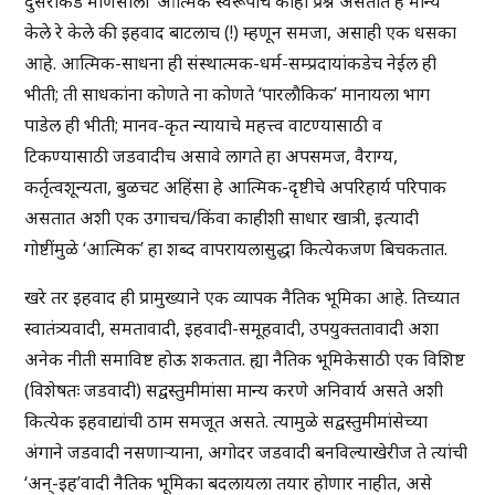
दुसरीकडे माणसाला ‘आत्मिक स्वरूपाचे काही प्रश्न असतात हे मान्य
केले रे केले की इहवाद बाटलाच (!) म्हणून समजा, असाही एक धसका
आहे. आत्मिक-साधना ही संस्थात्मक-धर्म-सम्प्रदायांकडेच नेईल ही
भीती; ती साधकांना कोणते ना कोणते ‘पारलौकिक’ मानायला भाग
पाडेल ही भीती; मानव-कृत न्यायाचे महत्त्व वाटण्यासाठी व
टिकण्यासाठी जडवादीच असावे लागते हा अपसमज, वैराग्य,
कर्तृत्वशून्यता, बुळचट अहिंसा हे आत्मिक-दृष्टीचे अपरिहार्य परिपाक
असतात अशी एक उगाचच/किंवा काहीशी साधार खात्री, इत्यादी
गोष्टींमुळे ‘आत्मिक’ हा शब्द वापरायलासुद्धा कित्येकजण बिचकतात.
खरे तर इहवाद ही प्रामुख्याने एक व्यापक नैतिक भूमिका आहे. तिच्यात
स्वातंत्र्यवादी, समतावादी, इहवादी-समूहवादी, उपयुक्ततावादी अशा
अनेक नीती समाविष्ट होऊ शकतात. ह्या नैतिक भूमिकेसाठी एक विशिष्ट
(विशेषतः जडवादी) सद्वस्तुमीमांसा मान्य करणे अनिवार्य असते अशी
कित्येक इहवाद्यांची ठाम समजूत असते. त्यामुळे सद्वस्तुमीमांसेच्या
अंगाने जडवादी नसणाऱ्याना, अगोदर जडवादी बनविल्याखेरीज ते त्यांची
‘अन्-इह’वादी नैतिक भूमिका बदलायला तयार होणार नाहीत, असे