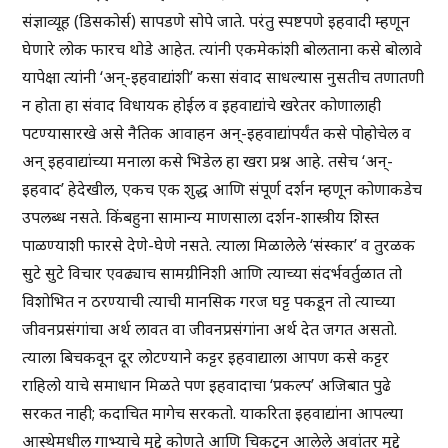
संज्ञाव्यूह (डिसकोर्स) सापडणे सोपे जाते. परंतु स्पष्टपणे इहवादी म्हणून
घेणारे लोक फारच थोडे आहेत. त्यांनी एकमेकांशी बोलताना कसे बोलावे
यापेक्षा त्यांनी ‘अन्-इहवाद्यांशी’ कसा संवाद साधल्यास नुसतीच तणातणी
न होता हा संवाद विधायक होईल व इहवाद्यांचे खरेतर कोणालाही
पटण्यासारखे असे नैतिक आवाहन अन्-इहवाद्यांपर्यंत कसे पोहोचेल व
अन् इहवाद्यांच्या मनाला कसे भिडेल हा खरा प्रश्न आहे. तसेच ‘अन्-
इहवाद’ हेदेखील, एकच एक शुद्ध आणि संपूर्ण दर्शन म्हणून कोणाकडेच
उपलब्ध नसते. किंबहुना सामान्य माणसाला दर्शन-शास्त्रीय शिस्त
पाळण्याशी फारसे देणे-घेणे नसते. त्याला मिळालेले ‘संस्कार’ व तुरळक
सुटे सुटे विचार एवढ्याच सामग्रीनिशी आणि त्याच्या संदर्भवर्तुळात तो
विशोभित न ठरण्याची त्याची मानसिक गरज घट्ट पकडून तो त्याच्या
जीवनप्रसंगांचा अर्थ लावत वा जीवनप्रसंगांना अर्थ देत जगत असतो.
त्याला बिचकवून दूर लोटण्याने कट्टर इहवाद्याला आपण कसे कट्टर
राहिलो याचे समाधान मिळते पण इहवादाचा ‘प्रकल्प’ अजिबात पुढे
सरकत नाही; कदाचित मागेच सरकतो. याकरिता इहवाद्यांना आपल्या
आस्थेमधील गाभ्याचे मुद्दे कोणते आणि चिकटून आलेले अवांतर मुद्दे