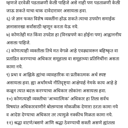
म्हणजे दरवेळी पडताळणी केली पाहिजे असे नाही पण पडताळणी केली
जाऊ शकते याचा धाक दावेदारावर असायला हवा.
६) जे ज्ञान फक्त विशेष व्यक्तींना होऊ शकते त्याचा उपयोग समाईक
ज्ञानासारखा सर्वांसाठी म्हणून करता येऊ नये.
७) कोणतेही मत किंवा उपदेश हा (विनम्रपणे का होईना पण) आह्वाननीय
असला पाहिजे.
८) कोणत्याही व्यक्तीला तिचे मत वेगळे आहे एवढ्यावरून बहिष्कृत वा
प्रताडित करण्याचा अधिकार समूहाला वा समूहाच्या प्रतिनिधींना असता
कामा नये.
९) प्रथा व आह्निके ह्यांचा व्यावहारिक वा प्रतीकात्मक अर्थ स्पष्ट
असायला हवा. ह्या अर्थांमध्ये नीतिदृष्ट्या आक्षेपार्ह नेमके काय आहे हे
कळून त्यात बदल करण्याचा अधिकार लोकांना असायला हवा.
१०) कोणत्याही व्यक्तीचा ‘आध्यात्मिक’ अधिकार हा तिला सर्वच
विषयांत अधिकारवाणीने बोलण्यास मोकळीक देणारा ठरता कामा नये
व आदेश देण्याचा अधिकार तर त्यामुळे नक्कीच मिळता कामा नये.
११) श्रद्धा वाटणे/बसणे आणि श्रद्धा ठेवण्याची सक्ती असणे ह्यांतला