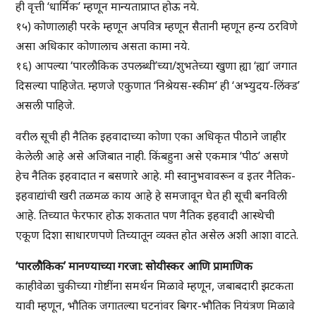
ही वृत्ती ‘धार्मिक’ म्हणून मान्यताप्राप्त होऊ नये.
१५) कोणालाही परके म्हणून अपवित्र म्हणून सैतानी म्हणून हन्य ठरविणे
असा अधिकार कोणालाच असता कामा नये.
१६) आपल्या ‘पारलौकिक उपलब्धी’च्या/शुभतेच्या खुणा ह्या ‘ह्या’ जगात
दिसल्या पाहिजेत. म्हणजे एकुणात ‘निश्रेयस-स्कीम’ ही ‘अभ्युदय-लिंक्ड’
असली पाहिजे.
वरील सूची ही नैतिक इहवादाच्या कोणा एका अधिकृत पीठाने जाहीर
केलेली आहे असे अजिबात नाही. किंबहुना असे एकमात्र ‘पीठ’ असणे
हेच नैतिक इहवादात न बसणारे आहे. मी स्वानुभवावरून व इतर नैतिक-
इहवाद्यांची खरी तळमळ काय आहे हे समजावून घेत ही सूची बनविली
आहे. तिच्यात फेरफार होऊ शकतात पण नैतिक इहवादी आस्थेची
एकूण दिशा साधारणपणे तिच्यातून व्यक्त होत असेल अशी आशा वाटते.
‘पारलौकिक’ मानण्याच्या गरजा: सोयीस्कर आणि प्रामाणिक
काहीवेळा चुकीच्या गोष्टींना समर्थन मिळावे म्हणून, जबाबदारी झटकता
यावी म्हणून, भौतिक जगातल्या घटनांवर बिगर-भौतिक नियंत्रण मिळावे