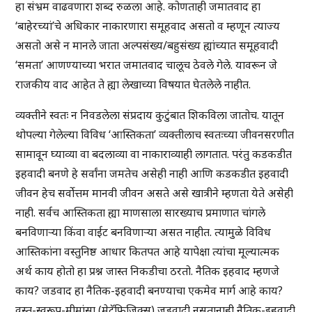
हा संभ्रम वाढवणारा शब्द रुळला आहे. कोणताही जमातवाद हा
‘बाहेरच्यां’चे अधिकार नाकारणारा समूहवाद असतो व म्हणून त्याज्य
असतो असे न मानले जाता अल्पसंख्य/बहुसंख्य ह्यांच्यात समूहवादी
‘समता’ आणण्याच्या भरात जमातवाद चालूच ठेवले गेले. यावरून जे
राजकीय वाद आहेत ते ह्या लेखाच्या विषयात घेतलेले नाहीत.
व्यक्तीने स्वतः न निवडलेला संप्रदाय कुटुंबात शिकविला जातोच. यातून
थोपल्या गेलेल्या विविध ‘आस्तिकता’ व्यक्तीलाच स्वतःच्या जीवनसरणीत
सामावून घ्याव्या वा बदलाव्या वा नाकाराव्याही लागतात. परंतु कडकडीत
इहवादी बनणे हे सर्वांना जमतेच असेही नाही आणि कडकडीत इहवादी
जीवन हेच सर्वोत्तम मानवी जीवन असते असे खात्रीने म्हणता येते असेही
नाही. सर्वच आस्तिकता ह्या माणसाला सारख्याच प्रमाणात चांगले
बनविणाऱ्या किंवा वाईट बनविणाऱ्या असत नाहीत. त्यामुळे विविध
आस्तिकांना वस्तुनिष्ठ आधार कितपत आहे यापेक्षा त्यांचा मूल्यात्मक
अर्थ काय होतो हा प्रश्न जास्त निकडीचा ठरतो. नैतिक इहवाद म्हणजे
काय? जडवाद हा नैतिक-इहवादी बनण्याचा एकमेव मार्ग आहे काय?
वस्तु-स्वरूप-मीमांसा (मेटॅफिजिक्स) जडवादी नसतानाही नैतिक-इहवादी