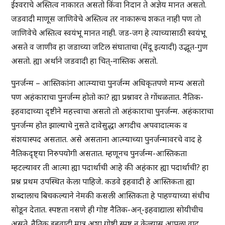
ईश्वराचे अस्तित्व नाकारत असतो किंवा निदान ते अज्ञेय मानत असतो.
जडवादी माणूस जाणिवेचे अस्तित्व तर नाकारूच शकत नाही पण तो
जाणिवेचे अस्तित्व स्वयंभू मानत नाही. जड-जग हे त्याच्यासाठी स्वयंभू
असते व जाणीव हा जडाच्या जटिल संघाताचा (मेंदू इत्यादी) उद्भूत-गुण
असतो. ह्या अर्थाने जडवादी हा चित्-नास्तिक असतो.
पुनर्जन्म – आस्तिकांना आत्म्याचा पुनर्जन्म अधिकृतपणे मान्य असतो
पण अहंकाराचा पुनर्जन्म होतो का? ह्या प्रश्नावर ते गोंधळतात. नैतिक-
इहवादाच्या दृष्टीने महत्त्वाचा असतो तो अहंकाराचा पुनर्जन्म. अहंकाराचा
पुनर्जन्म होत झाल्याचे नुसते दावेसुद्धा अगदीच अपवादात्मक व
संशयास्पद असतात. असे असताना आत्म्याच्या पुनर्जन्मावरचे वाद हे
नैतिकदृष्ट्या निरुपयोगी असतात. म्हणूनच पुनर्जन्म-आस्तिकता
म्हटल्यावर ती आत्मा ह्या पदार्थाची आहे की अहंकार ह्या पदार्थाची? हा
प्रश्न प्रथम उपस्थित केला पाहिजे. कडवे इहवादी हे आस्तिकता ह्या
शब्दालाच बिचकल्याने नेमकी कसली आस्तिकता हे पाहण्याच्या संधीच
सोडून देतात. स्पष्टता नसणे ही गोष्ट नैतिक-अन्-इहवाद्याला सोयीचीच
असते. नैतिक इहवादी मात्र अशा गोष्टी स्पष्ट न केल्यास आपला वाद