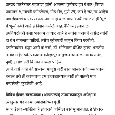
प्रल्हाद पारनेरकर महाराज ह्यांनी आपल्या पूर्णवाद ह्या ग्रंथात (विमल
प्रकाशन-5,मालती कॉम्प्लेक्स, पौड रोड, पुणे 29) जग हे सत् तर आहेच
पण ईश्वराचेच एक स्वरूप-अंग आहे व जगाला ‘कार्य’ समजणे ही ‘मूल
में भूल’ कशी आहे हे विशद केलेले आहे. नैतिक-इहवादाला
उपनिषदांतही कसा भक्कम आधार आहे हे ज्यांना पहायचे असेल त्यांनी
हा ग्रंथ वाचलाच पाहिजे. तसेच पूर्वतयारी म्हणून किंवा एरवीही,
उपनिषदांवर श्रद्धा असो वा नसो, डॉ. श्रीनिवास दीक्षित ह्यांचा भारतीय
तत्त्वज्ञान (फडके प्रकाशन-कोल्हापूर व मुंजाबाचा बोळ, नारायणपेठ,
पुणे) हा ग्रंथ तरी किमान वाचला पाहिजे.
त्याचे असे आहे की सामान्य माणूस जरी स्वतः शास्त्र-चर्चा करू शकत
नसला तरी ती करण्याचा दम इहवाद्यांच्यात नाही ही बातमी मात्र
बऱ्यापैकी ‘फुटलेली’ आहे.
विविध ईश्वर-स्वरूपांच्या (आपापल्या) उपासकांकडून अपेक्षा व
त्यांनुसार घडणाऱ्या उपासकांच्या वृत्ती
सर्वच ईश्वर-आस्तिक हे ईश्वराचे अस्तित्व स्वयंभू मानतात. हे ‘ईश्वर-