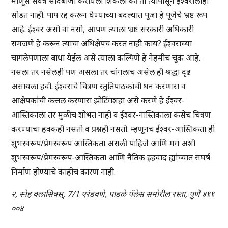
माणूस सर्वत्र सौदेबाजी करायला शिकला की तो त्यापासून ईश्वरालाही
सोडत नाही. पाप रद्द करून घेण्याच्या बदल्यात पूजा हे पूजेचे भ्रष्ट रूप
आहे. ईश्वर असो वा नसो, आपण त्याला भ्रष्ट सरकारी अधिकारी
समजणे हे करून त्याचा अधिक्षेपच करत नाही काय? ईश्वराच्या
चांगलेपणाला बाधा येईल असे त्याला कल्पिणे हे नेहमीच चूक आहे.
नसला तर नसेलही पण असला तर चांगलाच असेल ही श्रद्धा दृढ
असायला हवी. ईश्वराचे चित्रण स्तुतिपाठकांची धन करणारा व
आक्षेपकांची कत्तल करणारा झोटिंगशहा असे करणे हे ईश्वर-
आस्तिकाला तर मुळीच शोभत नाही व ईश्वर-नास्तिकाला कसेच चित्रण
करण्याचा हक्कही नसतो व प्रश्नही नसतो. म्हणूनच ईश्वर-आस्तिकता ही
शुभस्वरूप/प्रेमस्वरूप आस्तिकता असली पाहिजे आणि मग अशी
शुभस्वरूप/प्रेमस्वरूप-आस्तिकता आणि नैतिक इहवाद ह्यांच्यात संघर्ष
निर्माण होण्याचे काहीच कारण नाही.
२, स्नेह क्लासिक्स्, 7/1 एरंडवणे, पाडळे पॅलेस समोरील रस्ता, पुणे ४११
००४