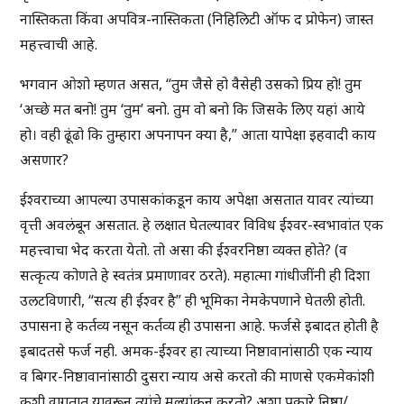
नास्तिकता किंवा अपवित्र-नास्तिकता (निहिलिटी ऑफ द प्रोफेन) जास्त
महत्त्वाची आहे.
भगवान ओशो म्हणत असत, “तुम जैसे हो वैसेही उसको प्रिय हो! तुम
‘अच्छे मत बनो! तुम ‘तुम’ बनो. तुम वो बनो कि जिसके लिए यहां आये
हो। वही ढूंढो कि तुम्हारा अपनापन क्या है,” आता यापेक्षा इहवादी काय
असणार?
ईश्वराच्या आपल्या उपासकांकडून काय अपेक्षा असतात यावर त्यांच्या
वृत्ती अवलंबून असतात. हे लक्षात घेतल्यावर विविध ईश्वर-स्वभावांत एक
महत्त्वाचा भेद करता येतो. तो असा की ईश्वरनिष्ठा व्यक्त होते? (व
सत्कृत्य कोणते हे स्वतंत्र प्रमाणावर ठरते). महात्मा गांधीजींनी ही दिशा
उलटविणारी, “सत्य ही ईश्वर है” ही भूमिका नेमकेपणाने घेतली होती.
उपासना हे कर्तव्य नसून कर्तव्य ही उपासना आहे. फर्जसे इबादत होती है
इबादतसे फर्ज नही. अमक-ईश्वर हा त्याच्या निष्ठावानांसाठी एक न्याय
व बिगर-निष्ठावानांसाठी दुसरा न्याय असे करतो की माणसे एकमेकांशी
कशी वागतात यावरून त्यांचे मूल्यांकन करतो? अशा प्रकारे निष्ठा/