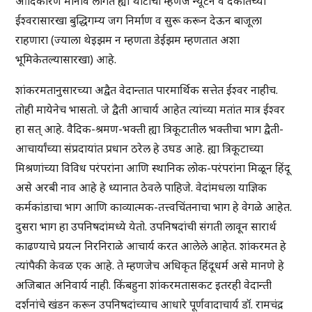
आदिकारण मानावे लागते ह्या थाटाचा म्हणजे न्यूटन व देकार्तच्या
ईश्वरासारखा बुद्धिगम्य जग निर्माण व सुरू करून देऊन बाजूला
राहणारा (ज्याला थेइझम न म्हणता डेईझम म्हणतात अशा
भूमिकेतल्यासारखा) आहे.
शांकरमतानुसारच्या अद्वैत वेदान्तात पारमार्थिक सत्तेत ईश्वर नाहीच.
तोही मायेनेच भासतो. जे द्वैती आचार्य आहेत त्यांच्या मतांत मात्र ईश्वर
हा सत् आहे. वैदिक-श्रमण-भक्ती ह्या त्रिकूटातील भक्तीचा भाग द्वैती-
आचार्यांच्या संप्रदायांत प्रधान ठरेल हे उघड आहे. ह्या त्रिकूटाच्या
मिश्रणांच्या विविध परंपरांना आणि स्थानिक लोक-परंपरांना मिळून हिंदू
असे अरबी नाव आहे हे ध्यानात ठेवले पाहिजे. वेदांमधला याज्ञिक
कर्मकांडाचा भाग आणि काव्यात्मक-तत्त्वचिंतनाचा भाग हे वेगळे आहेत.
दुसरा भाग हा उपनिषदांमध्ये येतो. उपनिषदांची संगती लावून सारार्थ
काढण्याचे प्रयत्न निरनिराळे आचार्य करत आलेले आहेत. शांकरमत हे
त्यांपैकी केवळ एक आहे. ते म्हणजेच अधिकृत हिंदूधर्म असे मानणे हे
अजिबात अनिवार्य नाही. किंबहुना शांकरमतासकट इतरही वेदान्ती
दर्शनांचे खंडन करून उपनिषदांच्याच आधारे पूर्णवादाचार्य डॉ. रामचंद्र