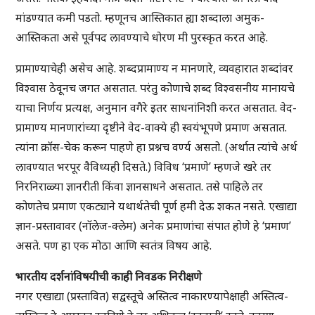
मांडण्यात कमी पडतो. म्हणूनच आस्तिकात ह्या शब्दाला अमुक-
आस्तिकता असे पूर्वपद लावण्याचे धोरण मी पुरस्कृत करत आहे.
प्रामाण्याचेही असेच आहे. शब्दप्रामाण्य न मानणारे, व्यवहारात शब्दांवर
विश्वास ठेवूनच जगत असतात. परंतु कोणाचे शब्द विश्वसनीय मानायचे
याचा निर्णय प्रत्यक्ष, अनुमान वगैरे इतर साधनांनिशी करत असतात. वेद-
प्रामाण्य मानणारांच्या दृष्टीने वेद-वाक्ये ही स्वयंभूपणे प्रमाण असतात.
त्यांना क्रॉस-चेक करून पाहणे हा प्रश्नच वर्ण्य असतो. (अर्थात त्यांचे अर्थ
लावण्यात भरपूर वैविध्यही दिसते.) विविध ‘प्रमाणे’ म्हणजे खरे तर
निरनिराळ्या ज्ञानरीती किंवा ज्ञानसाधने असतात. तसे पाहिले तर
कोणतेच प्रमाण एकट्याने यथार्थतेची पूर्ण हमी देऊ शकत नसते. एखाद्या
ज्ञान-प्रस्तावावर (नॉलेज-क्लेम) अनेक प्रमाणांचा संपात होणे हे ‘प्रमाण’
असते. पण हा एक मोठा आणि स्वतंत्र विषय आहे.
भारतीय दर्शनांविषयीची काही निवडक निरीक्षणे
नगर एखाद्या (प्रस्तावित) सद्वस्तूचे अस्तित्व नाकारण्यापेक्षाही अस्तित्व-