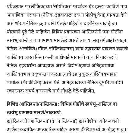
थोडक्यात पारलौकिकाच्या ‘सोयीस्कर’ गरजांवर थेट हल्ला चढविणे मात्र
‘प्रामाणिक’ गरजांना (नैतिक-इहवादाला ढळ न पोहोचू देता) मान्यता देणे
असे धोरण नैतिक-इहवाद्यांनी घेतले पाहिजे व दार्शनिक वाद हे ह्या
धोरणाने पुढे नेले पाहिजेत. विविध प्रकारच्या आस्तिकांनी ज्या गोष्टींना
स्वयंभू अस्तित्व वा प्रामाण्य मानलेले असते त्याच्या सत् तेपेक्षाही त्यातून
नैतिक-अन्तर्किते (मॉरल-इम्प्लिकेशनस) काय उद्भवतात यावरून कशाचे
आस्तिक्य जास्त किंवा कमी आक्षेपार्ह मानायचे याचा विचार करणे
नैतिक-इहवाद्यांना आवश्यक असते. विशेष म्हणजे अनिहवाद्यांचा
आस्तिक्यभाव उद्ध्वस्त न करता त्याचे इहानुकूल आस्तिक्यभावात
भाषांतर (पॅराफ्रेजिंग) करता येते. अनिहवादांच्या नैतिक दुष्परिणामांशी
रचनात्मक संघर्ष करण्याचे मार्ग शोधले गेले पाहिजेत.
विभिन्न आस्तिकता/नास्तिकता : विभिन्न गोष्टींचे स्वयंभू-अस्तित्व वा
स्वयंभू प्रामाण्य मानणे/नाकारणे.
ह्या ठिकाणी ‘आस्तिकता’ (वा ‘नास्तिकता’) ह्या गोष्टीचा अनेकवचनी
उल्लेख कदाचित चमत्कारिक वाटेल. कारण इंग्लिशमध्ये अ-थेइझम ह्या