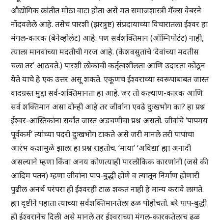
औद्योगिक क्रांतीत मोठा वाटा होता असे मत समाजशास्त्री मॅक्स वेबरने
नोंदवलेले आहे. तसेच पारशी (झरत्रुष्ट) संप्रदायाच्या विचारातला ईश्वर हा
मंगल-कारक (बेनेव्होलंट) आहे. पण सर्वशक्तिमान (ऑम्निपोटंट) नाही,
त्याला मानवांच्या मदतीची गरज आहे. (केशवसुतांचे ‘देवांच्या मदतीस
चला तर’ आठवते.) पारशी लोकांची कर्तृत्वशीलता आणि उदारता कोठून
येते याचे हे एक उत्तर असू शकते. एकूणच ईश्वराच्या स्वरूपाबाबत जास्त
वादग्रस्त मुद्दा सर्व-शक्तिमानता हा आहे. जर तो कल्याण-कारक आणि
सर्व शक्तिमान असा दोन्ही आहे तर जीवांना एवढे दुःखभोग का? हा प्रश्न
ईश्वर-आस्तिकांना सर्वांत जास्त अडचणीचा प्रश्न असतो. जीवांचे ‘पापमय
पूर्वकर्म’ त्यांच्या पदरी दुःखभोग टाकते असे जरी मानले तरी पापांचा
आरंभ कशामुळे झाला हा प्रश्न राहतोच. ‘माया’ ‘अविद्या’ ह्या अनादी
असल्याने म्हणा किंवा अनय कोणत्याही पारलौकिक कारणांनी (जसे की
आदिम पतन) म्हणा जीवांना पाप-बुद्धी होणे व त्यातून निर्माण होणारी
पुढील अनर्थ परंपरा ही ईश्वरही टाळ शकत नाही हे मान्य करावे लागते.
ह्या दृष्टीने पहाता त्याच्या सर्वशक्तिमानतेला ढळ पोहोचतो. बरे पाप-बुद्धी
ही ईश्वरानेच दिली असे मानले तर ईश्वराच्या मंगल-कारकतेलाच ढळ