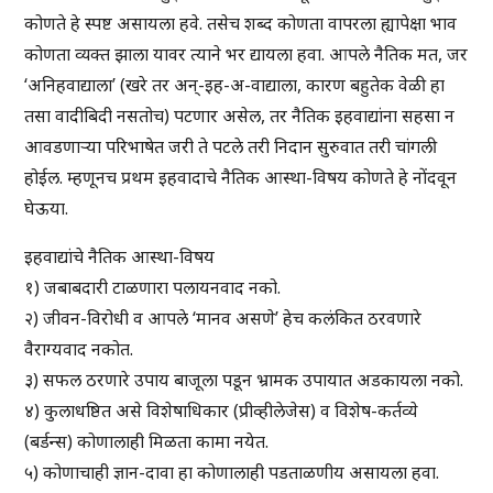
कोणते हे स्पष्ट असायला हवे. तसेच शब्द कोणता वापरला ह्यापेक्षा भाव
कोणता व्यक्त झाला यावर त्याने भर द्यायला हवा. आपले नैतिक मत, जर
‘अनिहवाद्याला’ (खरे तर अन्-इह-अ-वाद्याला, कारण बहुतेक वेळी हा
तसा वादीबिदी नसतोच) पटणार असेल, तर नैतिक इहवाद्यांना सहसा न
आवडणाऱ्या परिभाषेत जरी ते पटले तरी निदान सुरुवात तरी चांगली
होईल. म्हणूनच प्रथम इहवादाचे नैतिक आस्था-विषय कोणते हे नोंदवून
घेऊया.
इहवाद्यांचे नैतिक आस्था-विषय
१) जबाबदारी टाळणारा पलायनवाद नको.
२) जीवन-विरोधी व आपले ‘मानव असणे’ हेच कलंकित ठरवणारे
वैराग्यवाद नकोत.
३) सफल ठरणारे उपाय बाजूला पडून भ्रामक उपायात अडकायला नको.
४) कुलाधष्ठित असे विशेषाधिकार (प्रीव्हीलेजेस) व विशेष-कर्तव्ये
(बर्डन्स) कोणालाही मिळता कामा नयेत.
५) कोणाचाही ज्ञान-दावा हा कोणालाही पडताळणीय असायला हवा.