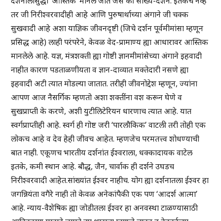
दर्शनालासुद्धा ‘आस्तिक’ मानले जाते जसे की सांख्य-दर्शन. इतकेच नव्हे
तर जी निरीश्वरवादीही आहे आणि पुरुषार्थाच्या अंगाने जी चक्क
सुखवादी आहे अशा याज्ञिक जीवनदृष्टी (जिचे दर्शन पूर्वमीमांसा म्हणून
प्रसिद्ध आहे) लाही परंपरेने, केवळ वेद-प्रामाण्य ह्या आधारावर आस्तिक
मानलेले आहे. यज्ञ, मंत्रशक्ती ह्या गोष्टी ज्ञानमीमांसेच्या अंगाने इहवादी
नाहीत कारण पडताळणीयता व ज्ञान-दाव्यात मक्तेदारी नसणे ह्या
इहवादी अटी त्यात मोडल्या जातात. तरीही जीवनोद्देश म्हणून, ज्यांना
आपण आज नैसर्गिक म्हणतो अशा शक्तींना वश करून घेणे व
सुखप्राप्ती के करणे, अशी युटीलिटेरियन धारणाच त्यात आहे. यात
स्वर्गप्राप्तीही आहे. स्वर्ग ही गोष्ट जरी ‘पारलौकिक’ वाटली तरी तोही एक
लोकच आहे व देव हेही जीवच आहेत. म्हणजेच परमतत्त्व शोधण्याची
बात नाही. एकूणच भारतीय दर्शनांत ईश्वराला, धक्कादायक वाटेल
इतके, कमी स्थान आहे. बौद्ध, जैन, चार्वाक ही दर्शने उघडच
निरीश्वरवादी आहेत.सांख्यांत ईश्वर नाहीच. योग ह्या दर्शनातला ईश्वर हा
जगन्नियंता वगैरे नाही तो केवळ अनेकांपैकी एक पण ‘आदर्श आत्मा’
आहे. न्याय-वैशेषिक ह्या जोडीतला ईश्वर हा अनवस्था टाळण्यासाठी