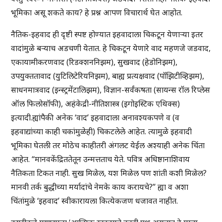
भूमिका असू शकते काय? हे प्रश्न आपण विचारार्थ घेत आहोत.
नैतिक-इहवाद ही दृष्टी स्पष्ट होण्यात इहवादाला चिकटून येणाऱ्या इतर
वादांमुळे बऱ्याच अडचणी येतात. हे चिकटून येणारे वाद महणजे जडवाद,
एकायामीकरणवाद (रिडक्शननिझम), सुखवाद (हेडोनिझम),
उपयुक्ततावाद (युटिलिटेरियनिझम), बाह्य प्रत्यक्षवाद (पॉझिटीव्हिझम),
साधनमात्रवाद (इन्स्ट्रमेंटालिझम), विज्ञान-सर्वंकषता (सायन्स रॉल रिप्लेस
ऑल फिलोसॉफी), अहंकेद्री-नीतिशास्त्र (इगोइस्टिक एथिक्स)
इत्यादी.ह्यांपैकी अनेक ‘वाद’ इहवादाला अनावश्यकपणे व (व
इहवाद्यांच्या काही चकांमुळेही) चिकटलेले आहेत. त्यामुळे इहवादी
भूमिका घेतली तर मोठेच काहीतरी अंगलट येईल अश्याही अनेक चिंता
आहेत. “मानवकेंद्रिततेतून उन्मत्तताच येते. पवित्र अधिष्ठानाशिवाय
नैतिकता टिकत नाही. सुख मिळेल, यश मिळेल पण शांती कशी मिळेल?
मानवी तर्क बुद्धीच्या मर्यादांचे नेमके काय करायचे?” ह्या व अशा
चिंतांमुळे ‘इहवाद’ स्वीकारायला कित्येकजण धजावत नाहीत.