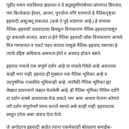
गृहीत धरून वादविवाद झडतात व ते सद्वस्तुमीमांसेच्या प्रांगणात शिरतात,
पण कित्येकदा ईश्वर, आत्मा, पुनर्जन्म वगैरे मानणारे हे नैतिकदृष्ट्या
इहवादी असू/बनू शकतात. (कसे ते पुढे मांडणार आहे.) हे संभाव्य
नैतिक-इहवादी जडवादाला बिचकून विनाकारण नैतिक इहवादापासून
दूर ढकलले जातात. अशा त-हेने नैतिक इहवादी लोक विनाकारण आपले
मित्र गमावतात व एकटे पडत जातात यामुळे नैतिक-इहवाद पसरावा हे
त्यांचे उद्दिष्ट अधिकच असफल होते व अवघड होऊन बसते.
इहवाद नावाचे एक संपूर्ण दर्शन आहे वा मांडले गेलेले आहे अशातला
काही भाग नाही. इहवाद ही मुख्यतः एक नैतिक भूमिका आहे व
तदनुषंगिक राजकीय भूमिकाही आहे. त्यांपैकी नैतिक भूमिका ह्या
लेखात प्राधान्याने लक्षात घेतलेली आहे. ही नैतिक भूमिका विविध दर्शने
वा दर्शन-शास्त्रे आधाराला घेऊ शकते. पण असा आधार घेताना कोणते
तरी दर्शन संपूर्णपणे मान्य करावे लागते असे काही नाही. इहवादाला
प्रस्तुत ठरेल असा अंशच घेता येतो.
जे अगोदरच इहवादी आहेत त्यांना एकमेकांशी बोलताना समाईक-