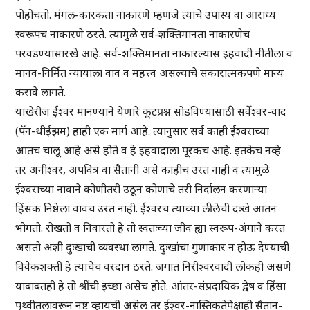
पोहोचतो. मंगल-कारकता नाकारणे म्हणजे त्याचे उपास्य वा आराध्य
स्वरूपच नाकारणे ठरते. त्यामुळे सर्व-शक्तिमानता नाकारणेच
परवडण्यासारखे आहे. सर्व-शक्तिमानता नाकारल्यास इहवादी नीतीला व
मानव-निर्मित न्यायाला वाव व महत्त्व असल्याचे सकारात्मकपणे मान्य
करावे लागते.
याखेरीज ईश्वर मानण्याने येणारे कूटप्रश्न सोडविण्यासाठी सर्वेश्वर-वाद
(पॅन-थीईझम) हाही एक मार्ग आहे. त्यानुसार सर्व काही ईश्वराच्या
आतच चालू आहे असे होते व हे इहवादाला पूरकच आहे. इतकेच नव्हे
तर अनीश्वर, अपवित्र वा सैतानी असे काहीच उरत नाही व त्यामुळे
ईश्वराच्या नावाने कोणीतरी उठून कोणाचे तरी निर्दालन करणाऱ्या
हिंसक निष्ठेला वावच उरत नाही. ईश्वरच त्याच्या लीलेची दःखे आतन
भोगतो. रोखतो व निवारतो हे तो स्वतःच्या जीव ह्या स्वरूप-अंगाने करत
असतो अशी दुःखाची व्यवस्था लागते. दुःखांचा गुणाकार न होऊ देण्याची
विवेकशक्ती हे त्याचेच वरदान ठरते. जगात निरीश्वरवादी लोकही असणे
याबाबतही हे तो श्रींची इच्छा असेच होते. आंतर-संप्रदायिक द्वेष व हिंसा
पृथ्वीतलावरून नष्ट व्हायची असेल तर ईश्वर-नास्तिकतेपेक्षाही सैतान-