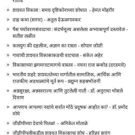
राठोड
शाश्वत विकास : समग्र दृष्टिकोनाच्या शोधात - हेमंत मोहरीर
दाह कथा (सागर) - अतुल देऊळगावकर
पैस पर्यावरणसंवादाचा : संदर्भमूल्य असलेला अभ्यासपूर्ण दस्तावेज -
सतीश लळीत
कलयुग की दहलीज, अज्ञान का रास्ता - सोपान जोशी
गावांची शाश्वत विकासाकडची वाटचाल - संकेत अहेर
विकासाच्या झगमगाटामागचे वास्तव - नयना राज बन्सोड (दरडमारे)
भारतीय शहरे: शाश्वततेच्या मार्गातील सामाजिक, आर्थिक आणि
राजकीय अडथळ्यांचे मूर्त रूप - प्रद्युम्न सहस्रभोजनी
अन्नसुरक्षा, अन्नस्वराज्य आणि तुटलेली नाती - डॉ. अनुराधा भोसले
दिवाण
आपणच आपल्या नद्यांचे सर्वात मोठे प्रदूषक आहोत का? - डॉ. प्रमोद
मोघे
जीडीपीच्या देवाचे पितळ! - अनिकेत मोताळे
जीडीपीपलीकडील शाश्वत विकासाचा शोध - हरिहर सारंग