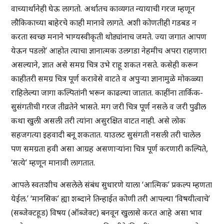
वाच्यार्थानेही घेऊ लागतो. अर्थातच काव्यगत न्यायाची गरज म्हणून
लौकिकाच्या बाहेरचे काही मानावे लागते. अशी कोणतीही गडबड न
करता स्वच्छ मनाने भाग्यस्वीकृती थोड्यांनाच जमते. ज्या जगात आपण
येऊन पडलो’ आहोत त्याचा ज्ञानात्मक उलगडा नेहमीच अपरा राहणारा
असल्याने, ज्ञात असे समग्र चित्र उभे राहू शकत नसते. कसेही करून
काहीतरी समग्र चित्र पूर्ण करावेसे वाटते व अपुऱ्या ज्ञानामुळे मोकळ्या
राहिलेल्या जागा कल्पितांनी भरून काढल्या जातात. काहींना तार्किक-
सुसंगतीची गरज तीव्रतेने भासते. मग जरी चित्र पूर्ण नसले व जरी पुढील
कथा खुली असली तरी त्यांना असुरक्षित वाटत नाही. असे लोक
सहजगत्या इहवादी बनू शकतात. याउलट सुसंगती नसली तरी चालेल
पण समग्रता हवी असा आग्रह असणाऱ्यांना चित्र पूर्ण करणारी कल्पिते,
‘सत्ये’ म्हणून मानावी लागतात.
आपले स्वतःशीच असलेले संबंध सुधारणे याला ‘आत्मिक’ प्रकल्प म्हणता
येईल.’ ‘मानसिक’ ह्या शब्दाने तिन्हाईत कोणी तरी आपल्या ‘विषयीत्वाचे’
(सब्जेक्टहूड) विषय (ऑब्जेक्ट) बनवून खुलासे करत आहे असा भाव