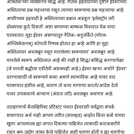
आस्तिक’च्या व्याख्येनेच सिद्ध आहे. नैतिक इहवादाच्या दृष्टीने ईश्वराच्या
अस्तित्वाचा प्रश्न महत्त्वाचा नसून त्याच्या स्वरूपाचा प्रश्न महत्त्वाचा आहे.
अपरिपक्व इहवादी हे अस्तित्वाच्या प्रश्नात अडकून ‘इलेक्ट्रॉन तरी
डोळ्याला कुठे दिसतो’ अशा छापाच्या बाष्कळ विवादात वेळ वाया
घालवतात. मुद्दा ईश्वर असण्यातून नैतिक-अनुतर्किते (मॉरल-
अम्प्लिकेशनस्) कोणती निष्पन्न होतात हा आहे आणि हा मुद्दा
अस्तित्वावर अवलंबून नसून मानलेल्या स्वरूपावर’ अवलंबून आहे.
मानलेले स्वरूप अस्तित्वात आहे की नाही हे सिद्ध/असिद्ध करण्यापेक्षा
(जे मानवी बद्धीला एवीतेवी अशक्यही आहे.) ईश्वर खऱ्या अर्थाने ‘ईश्वर’
ठरण्यासाठी तो स्वरूपाने कसा असणे स्वाभाविक आहे यावर वाद
घालण्यात हंशील आहे, कारण तो काय मागण्या करतो/आदेश देतो
यावर उपासकांचे आचरण (अंशतः तरी) अवलंबून असणार आहे.
उदाहरणार्थ कॅलव्हिनिस्ट प्रॉटेस्टंट पंथात ईश्वराशी चर्चद्वारा संपर्क
साधण्यात अर्थ नाही आपण तारित (साल्व्हड) आहोत किंवा कसे याच्या
खुणा आपल्याला ह्या जगात दिसल्या पाहिजेत त्यासाठी काटकसरीने
राहून श्रम-उद्योग जास्त केले पाहिजेत अशी धारणा होती व ह्या धारणेचा