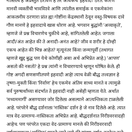
नास्तित्व हे अप्रस्तुत ठरविणे हे तर अधिकच ‘इहवादी’ ठरते. कारण
मानवी व्यक्तींची भावविश्वे आणि त्यांतील समाईक व एकमेकांना
आकलनीय ठरणारा प्रांत ह्या गोष्टींना केंद्रस्थानी ठेवून वस्तु-विषयक दावे
गौण मानणे हे इहवादाचे खास धोरण आहे. भगवान बुद्धांनी ‘अव्याकृते’,
म्हणजे जे प्रश्न विचारणेच चुकीचे आहे, सांगितलेली आहेत. जगाला
आदी/अंत आहेत की ते अनादी-अनंत आहे? जीव व शरीर हे दोन्ही
एकच आहेत की भिन्न आहेत? मृत्यूनंतर किंवा जन्मापूर्वी (तथागत
म्हणजे खुद्द बुद्ध पण येथे कोणीही असा अर्थ अभिप्रेत आहे.) ‘आपण’
असतो की नसतो? हे प्रश्न त्यांनी न विचारण्याचे म्हणून घोषित केले. ही
गोष्ट अगदी सणसणीतपणे इहवादी आहे! त्याच वेळी बौद्ध तत्त्वज्ञान हे
तृष्णा-मुक्ती किंवा ‘निर्वाण’ हेच एकमेव अंतिम साध्य मानते व त्यामुळे
सर्व पुरुषार्थांच्या संदर्भात ते इहवादी नाही असेही म्हणता येते. अर्थात
‘मध्यममार्गी’ असण्यावर जोर दिलेला असल्याने आत्यन्तिकता टाळलेली
आहे. परंपरेने बौद्ध दर्शनाला ‘नास्तिक’ दर्शन हे जे नाव दिलेले आहे. त्यात
मात्र वेद-प्रामाण्य-नास्तिकता अभिप्रेत आहे. बौद्धदर्शनात निरीश्वरवादही
आहेच. पण परंपरेत एकदा वेद-प्रामाण्य मानले की निरीश्वरवादी