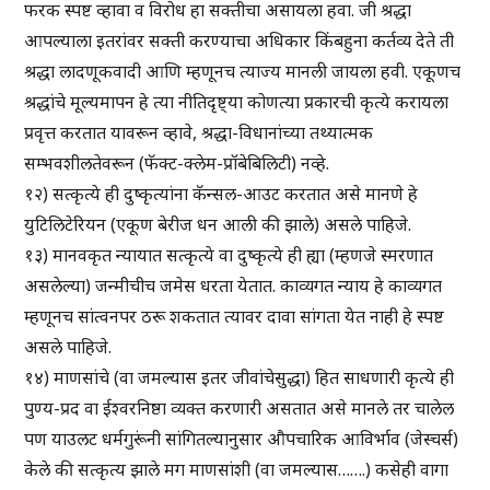
फरक स्पष्ट व्हावा व विरोध हा सक्तीचा असायला हवा. जी श्रद्धा
आपल्याला इतरांवर सक्ती करण्याचा अधिकार किंबहुना कर्तव्य देते ती
श्रद्धा लादणूकवादी आणि म्हणूनच त्याज्य मानली जायला हवी. एकूणच
श्रद्धांचे मूल्यमापन हे त्या नीतिदृष्ट्या कोणत्या प्रकारची कृत्ये करायला
प्रवृत्त करतात यावरून व्हावे, श्रद्धा-विधानांच्या तथ्यात्मक
सम्भवशीलतेवरून (फॅक्ट-क्लेम-प्रॉबेबिलिटी) नव्हे.
१२) सत्कृत्ये ही दुष्कृत्यांना कॅन्सल-आउट करतात असे मानणे हे
युटिलिटेरियन (एकूण बेरीज धन आली की झाले) असले पाहिजे.
१३) मानवकृत न्यायात सत्कृत्ये वा दुष्कृत्ये ही ह्या (म्हणजे स्मरणात
असलेल्या) जन्मीचीच जमेस धरता येतात. काव्यगत न्याय हे काव्यगत
म्हणूनच सांत्वनपर ठरू शकतात त्यावर दावा सांगता येत नाही हे स्पष्ट
असले पाहिजे.
१४) माणसांचे (वा जमल्यास इतर जीवांचेसुद्धा) हित साधणारी कृत्ये ही
पुण्य-प्रद वा ईश्वरनिष्ठा व्यक्त करणारी असतात असे मानले तर चालेल
पण याउलट धर्मगुरूंनी सांगितल्यानुसार औपचारिक आविर्भाव (जेस्चर्स)
केले की सत्कृत्य झाले मग माणसांशी (वा जमल्यास…….) कसेही वागा