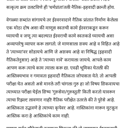
सत्कृत्य क्रम उलटविणे ही ‘धर्मप्रांता’तली नैतिक-इहवादी क्रान्ती होय.
वेगळ्या शब्दांत सांगायचे तर ईश्वरवादाने नैतिक प्रांतात निर्माण केलेला
एक मोठा दोष असा की माणूस स्वतःची कामे ईश्वराकडून करून
घ्यायची व जणू त्या बदल्यात ईश्वराची कामे स्वतःकडे घ्यायची असा
अव्यापारेषु व्यापार करू लागतो. जे माणसाला शक्य आहे व विहित आहे
ते ‘त्याच्या’वर सोडायचे आणि जे अशक्य आहे वा निषिद्ध (इहवादी
नैतिकतेनुसार) आहे ते ‘त्याच्या नावे’ करायला जायचे. आपले काम
आपण करू त्याचे काम त्याला करू द्या. एवढी भूमिका घेतली की
आस्तिक्यभाव न गमावता इहवादी नैतिकता जोपासता येते. तो आपली
परीक्षा घेत असतो असे मानले तरी चांगला गुरु हा जो विषय शिकवायचा
त्याच्यात परीक्षा घेईल शिष्य ‘गुरुसेवा/गुरुस्तुती’ किती करतो यावरून
त्याचा रिझल्ट लावणार नाही! नैतिक परीक्षेत उतरले की ते पुरेसे आहे.
आस्तिकता उद्भवणे हे त्याच्या कृपेवर आहे. नास्तिकांना मारून मुटकून
आस्तिक करा हे आस्तिकांचे काम नाही.