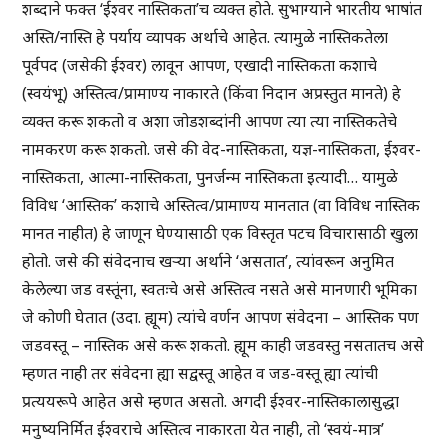
शब्दाने फक्त ‘ईश्वर नास्तिकता’च व्यक्त होते. सुभाग्याने भारतीय भाषांत
अस्ति/नास्ति हे पर्याय व्यापक अर्थाचे आहेत. त्यामुळे नास्तिकतेला
पूर्वपद (जसेकी ईश्वर) लावून आपण, एखादी नास्तिकता कशाचे
(स्वयंभू) अस्तित्व/प्रामाण्य नाकारते (किंवा निदान अप्रस्तुत मानते) हे
व्यक्त करू शकतो व अशा जोडशब्दांनी आपण त्या त्या नास्तिकतेचे
नामकरण करू शकतो. जसे की वेद-नास्तिकता, यज्ञ-नास्तिकता, ईश्वर-
नास्तिकता, आत्मा-नास्तिकता, पुनर्जन्म नास्तिकता इत्यादी… यामुळे
विविध ‘आस्तिक’ कशाचे अस्तित्व/प्रामाण्य मानतात (वा विविध नास्तिक
मानत नाहीत) हे जाणून घेण्यासाठी एक विस्तृत पटच विचारासाठी खुला
होतो. जसे की संवेदनाच खऱ्या अर्थाने ‘असतात’, त्यांवरून अनुमित
केलेल्या जड वस्तूंना, स्वतःचे असे अस्तित्व नसते असे मानणारी भूमिका
जे कोणी घेतात (उदा. ह्यूम) त्यांचे वर्णन आपण संवेदना – आस्तिक पण
जडवस्तू – नास्तिक असे करू शकतो. ह्यूम काही जडवस्तु नसतातच असे
म्हणत नाही तर संवेदना ह्या सद्वस्तू आहेत व जड-वस्तू ह्या त्यांची
प्रत्ययरूपे आहेत असे म्हणत असतो. अगदी ईश्वर-नास्तिकालासुद्धा
मनुष्यनिर्मित ईश्वराचे अस्तित्व नाकारता येत नाही, तो ‘स्वयं-मात्र’