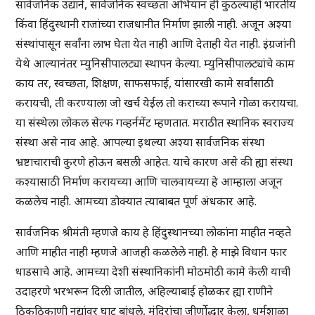
सार्वजनिक उद्याने, सार्वजनिक स्वच्छता अभियान ही कुठल्याही भारतीय
किंवा हिंदुस्थानी राजांच्या राजधानीत निर्माण झाली नाही. अजून अश्या
संस्थांपासून सर्वांना लाभ घेता येत नाही आणि देताही येत नाही. इंग्रजांनी
येथे आल्यानंतर म्युनिसीपालट्या स्थापन केल्या. म्युनिसीपालट्यांचे काम
काय तर, स्वच्छता, शिक्षण, साफसफाई, यांसारखी कामे सर्वांसाठी
करायची, ती करण्याला जो खर्च येईल तो कराच्या रूपाने गोळा करायचा.
या संस्थेला लोकल सेल्फ गव्हर्नमेंट म्हणतात. मराठीत स्थानिक स्वराज्य
संस्था असे नाव आहे. आपल्या इथल्या अश्या सार्वजनिक संस्था
भ्रष्टाचाराची कुरणे होऊन बसली आहेत. याचे कारण असे की ह्या संस्था
कश्यासाठी निर्माण करायच्या आणि चालवायच्या हे आम्हाला अजून
कळलेच नाही. आमच्या डोक्यात त्याबाबत पूर्ण अंधकार आहे.
सार्वजनिक श्रीमंती म्हणजे काय हे हिंदुस्थानच्या लोकांना माहीत नव्हते
आणि माहीत नाही म्हणजे आजही कळलेले नाही. हे माझे विधान फार
धाडसाचे आहे. आमच्या देशी संस्थानिकांनी मोठमोठी कामे केली याची
उदाहरणे भरभरून दिली जातील, अहिल्याबाई होळकर ह्या राणीने
ठिकठिकाणी नद्यांवर घाट बांधले, मंदिरांचा जीर्णोद्धार केला, धर्मशाळा