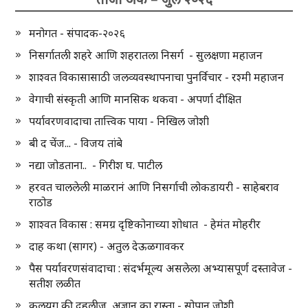
मनोगत - संपादक-२०२६
निसर्गातली शहरे आणि शहरातला निसर्ग - सुलक्षणा महाजन
शाश्वत विकासासाठी जलव्यवस्थापनाचा पुनर्विचार - रश्मी महाजन
वेगाची संस्कृती आणि मानसिक थकवा - अपर्णा दीक्षित
पर्यावरणवादाचा तात्त्विक पाया - निखिल जोशी
बी द चेंज... - विजय तांबे
नद्या जोडताना.. - गिरीश घ. पाटील
हरवत चाललेली माळरानं आणि निसर्गाची लोकडायरी - साहेबराव
राठोड
शाश्वत विकास : समग्र दृष्टिकोनाच्या शोधात - हेमंत मोहरीर
दाह कथा (सागर) - अतुल देऊळगावकर
पैस पर्यावरणसंवादाचा : संदर्भमूल्य असलेला अभ्यासपूर्ण दस्तावेज -
सतीश लळीत
कलयुग की दहलीज, अज्ञान का रास्ता - सोपान जोशी