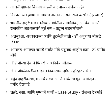
गावांची शाश्वत विकासाकडची वाटचाल - संकेत अहेर
विकासाच्या झगमगाटामागचे वास्तव - नयना राज बन्सोड (दरडमारे)
भारतीय शहरे: शाश्वततेच्या मार्गातील सामाजिक, आर्थिक आणि
राजकीय अडथळ्यांचे मूर्त रूप - प्रद्युम्न सहस्रभोजनी
अन्नसुरक्षा, अन्नस्वराज्य आणि तुटलेली नाती - डॉ. अनुराधा भोसले
दिवाण
आपणच आपल्या नद्यांचे सर्वात मोठे प्रदूषक आहोत का? - डॉ. प्रमोद
मोघे
जीडीपीच्या देवाचे पितळ! - अनिकेत मोताळे
जीडीपीपलीकडील शाश्वत विकासाचा शोध - हरिहर सारंग
बेधुंद शहरीकरण, मातीचे मरण आणि वंचितांचे मूक आक्रंदन -
प्रमोद देशपांडे
शहरे, नद्या, आणि पुण्याचे पाणी - Case Study - शैलजा देशपांडे