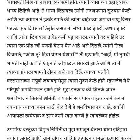
‘वाचस्पती मिश्र या नावाचे एक ऋषी होते. त्यांनी व्यासांच्या ब्रह्मसूत्रावर
भाष्य लिहिले आहे. ते भाष्य लिहायला त्यांनी तरुणपणात सुरुवात केली
आणि त्या कामात ते इतके रमले की त्यांना बाहेरच्या जगाचा जणू विसर
पडला. एक दिवस ते लिहीत असताना संध्याकाळ झाली, अंधार झाला
आणि त्यांना लिहायला उजेड कमी पडू लागला. त्यांनी वर पाहिले तर
त्यांना एक प्रौढ स्त्री पणती घेऊन येत आहे असे दिसले. त्यांनी तिला
विचारले, “कोण तू? दिवा घेऊन येणारी?” ती म्हणाली, “अहो, मी तुमची
भामती नाही का!” ते ऐकून ते ओशाळल्यासारखे झाले आणि त्यांनी
त्यांच्या ग्रंथाला भामती टीका असे नाव दिले. त्यांच्या पत्नीने
घरसंसाराच्या संपूर्ण जबाबदारीतून त्यांना मुक्त केले होते. म्हणजेच येथे
परिपूर्ण श्रमविभाजन झाले होते. मुद्दा इतकाच की जितके जास्त
श्रमविभाजन तितकी श्रीमंती. बायकोने स्वयंपाक व इतर कामे करून
नवऱ्यास त्याच्या कामासाठी वेळ देणे हे श्रमविभाजनच आहे. सर्वांनी
आपापला स्वयंपाक व इतर कामे स्वतः करणे हे स्वावलंबन होईल.
उपभोग्य वस्तूंच्या विपुल निर्मितीचा मुद्दा समजून घेताना थोडा इतिहास
बघावा लागेल आणि ग्रामोद्योग व यांत्रिक उत्पादन यामुळे पडणारा फरक