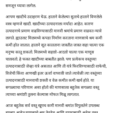
समजून घ्यावा लागेल.
आपण खादीचे उदाहरण घेऊ. हाताने केलेल्या सुताचे हाताने विणलेले
वस्त्र म्हणजे खादी. खादीच्या उत्पादनाला मर्यादा आहेत. कारण
उत्पादनाचे प्रमाण वाढविण्यासाठी मानवी श्रमांचे प्रमाण वाढवत न्यावे
लागते. ह्याउलट मिलमध्ये कपडा निर्माण करताना माणसाचे श्रम कमी
कमी होत जातात. हाताने सूत कातताना जास्तीत जास्त सहा चात्या एक
मनुष्य कातू शकतो. मिलमध्ये सहाशे-आठशे चात्या एक माणूस
चालवतो. हे फक्त खादीच्या बाबतीत झाले. पण प्रत्येकच वस्तूच्या
उत्पादनासाठी जेव्हा यंत्रे असतात आणि ती यंत्रे फिरविण्यासाठी वाफेची,
विजेची किंवा आणखी इतर ऊर्जा वापरली जाते त्यावेळी त्या वस्तूंच्या
उत्पादनासाठी मानवाची शक्ती व वेळ कमीत कमी खर्च होते. या
सगळ्याचा परिणाम असा होतो की माणसाला बहुतेक सगळ्या वस्तू
त्याच्या श्रमांशी तुलना केल्यास मोफत मिळू लागतात.
आज बहुतेक सर्व वस्तू खूपच कमी मानवी श्रमांत विपुलतेने उपलब्ध
झाल्या आहेत.माणसाचे श्रम तेवढेच आणि वापरासाठी अनेक वस्तू