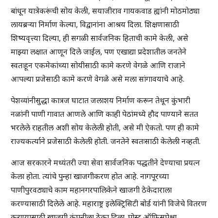
बांधून यात्रेकरूंची सोय केली, सयाजीराव गायकवाड ह्यांनी मोठमोठ्या
लायब्रऱ्या निर्माण केल्या, विद्वानांना आश्रय दिला. शिक्षणासाठी
शिष्यवृत्त्या दिल्या, ही सगळी सार्वजनिक हिताची कामे केली, असे
माझ्या लक्षात आणून दिले जाईल, पण एखाद्या प्रदेशातील जनतेने
स्वतःहून एकमेकांच्या सोयीसाठी कामे करणे वेगळे आणि राजाने
आपल्या प्रजेसाठी कामे करणे वेगळे असे मला सांगावयाचे आहे.
पेशव्यांनीसुद्धा कात्रज घाटात जलाशय निर्माण करून तेथून कुंभारी
नळांनी पाणी गावात आणले आणि काही पेठांमध्ये हौद पाण्याने सतत
भरलेले राहतील अशी सोय केलेली होती, असे मी ऐकतो. पण ही कामे
राज्यकर्त्याने प्रजेसाठी केलेली होती. जनतेने स्वतःसाठी केलेली नव्हती.
आज सरकारने मध्यंतरी ज्या सेवा सार्वजनिक पद्धतीने देण्याचा प्रयत्न
केला होता. त्यांचे पुन्हा खाजगीकरण होत आहे. नागपूरच्या
पाणीपुरवठ्याचे काम महानगरपालिकेने खाजगी ठेकेदाराला
करण्यासाठी दिलेले आहे. महाराष्ट्र इलेक्ट्रिसिटी बोर्ड यांनी विजेचे वितरण
करण्यासाठी खाजगी कंपनीला ठेका दिला. पोस्ट ऑफिसपेक्षा