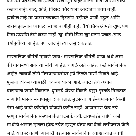
पण त्या पैसेवाल्याला त्याच्या खेड्यातून बाहेर मोठ्या गावी जाण्यासाठी
रस्ताच नाही. नाले, ओढे, चिखल वगैरे यांना ओलांडणे शक्य नाही.
इतकेच नव्हे तर पावसाळ्याच्या दिवसांत नदीतले पाणी गढूळ आणि
खराब झाल्याने प्यायला स्वच्छ पाणीही नाही. वैयक्तिक श्रीमंती खूप, पण
तिचा उपभोग घेणे शक्य नाही. ह्या गोष्टी किंवा ह्या घटना पन्नास-साठ
वर्षांपूर्वीच्या आहेत. पण आजही त्या असू शकतात.
सार्वजनिक श्रीमंती म्हणजे काय? सार्वजनिक श्रीमंती याचा अर्थ असा
की गावामध्ये सगळ्या सोयी आहेत. चांगले रस्ते आहेत. रस्ते सार्वजनिक
आहेत. नळाची तोटी फिरवल्याबरोबर हवे तितके पाणी मिळते आहे.
मुलांना शिकवण्यासाठी जवळच शाळा आहे. त्याला तेथे अंगात
घालायला कपडे मिळतात. दुपारचे जेवण मिळते, वह्या-पुस्तके मिळतात
– आणि मास्तर मनापासून शिकवतात. मुलांच्या आई-बापांजवळ किती
पैसा आहे याची कोणीही चौकशी करीत नाही. आजारपण येऊ नये
म्हणून सार्वजनिक संस्थांमार्फत घटसर्प, देवी, टायफॉईड आणि असे
साथीचे आजार मुलांना होऊ नयेत म्हणून योग्य त्या वेळी लसीकरण केले
जाते. याउपर कोणी आजारी पडल्यास सार्वजनिक दवाखान्यात त्याची