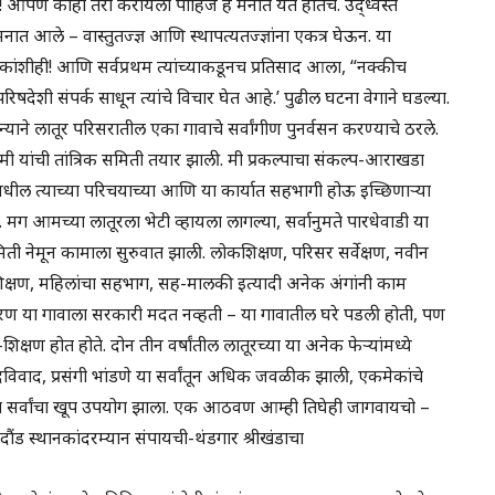
! आपण काही तरी करायला पाहिजे हे मनात येत होतेच. उद्ध्वस्त
ात आले – वास्तुतज्ज्ञ आणि स्थापत्यतज्ज्ञांना एकत्र घेऊन. या
ीकाकांशीही! आणि सर्वप्रथम त्यांच्याकडूनच प्रतिसाद आला, “नक्कीच
िषदेशी संपर्क साधून त्यांचे विचार घेत आहे.’ पुढील घटना वेगाने घडल्या.
याने लातूर परिसरातील एका गावाचे सर्वांगीण पुनर्वसन करण्याचे ठरले.
मी यांची तांत्रिक समिती तयार झाली. मी प्रकल्पाचा संकल्प-आराखडा
मधील त्याच्या परिचयाच्या आणि या कार्यात सहभागी होऊ इच्छिणाऱ्या
 मग आमच्या लातूरला भेटी व्हायला लागल्या, सर्वानुमते पारधेवाडी या
िती नेमून कामाला सुरुवात झाली. लोकशिक्षण, परिसर सर्वेक्षण, नवीन
चे शिक्षण, महिलांचा सहभाग, सह-मालकी इत्यादी अनेक अंगांनी काम
ारण या गावाला सरकारी मदत नव्हती – या गावातील घरे पडली होती, पण
शिक्षण होत होते. दोन तीन वर्षांतील लातूरच्या या अनेक फेऱ्यांमध्ये
दविवाद, प्रसंगी भांडणे या सर्वांतून अधिक जवळीक झाली, एकमेकांचे
या सर्वांचा खूप उपयोग झाला. एक आठवण आम्ही तिघेही जागवायचो –
-दौंड स्थानकांदरम्यान संपायची-थंडगार श्रीखंडाचा