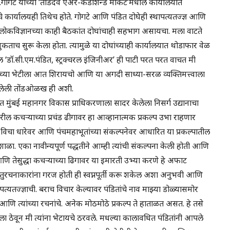
ा.गोगटे यांच्या ‘ताडदेव एअर-कंडीशन्ड मार्केट’मधील कार्यालयात
ंचे कार्यालयही तिथेच होते. गोगटे आणि पंडित दोघेही स्थापत्यतज्ज्ञ आणि
ळे लोकविज्ञानच्या काही बैठकांत दोघांचाही सहभाग असायचा. मला वाटते
ुकताच सुरू केला होता. त्यामुळे या दोघांच्याही कार्यालयात थोडाफार वेळ
 ‘डॉ.सी.एम.पंडित, स्ट्रक्चरल इंजिनीअर’ ही पाटी परत परत वाचत मी
’च्या भेटीला आत शिरायचो आणि या अगदी साध्या-सरळ व्यक्तिमत्त्वाला
 झालेली तोंडओळख ही अशी.
 मुंबई महानगर विकास प्राधिकरणाला सादर केलेला निसर्ग उद्यानाचा
ावरील कचऱ्याच्या प्रचंड ढीगावर हा आव्हानात्मक प्रकल्प उभा राहणार
 विचा धारेवर आणि पंचमहाभूतांच्या संकल्पनेवर आधारित या प्रकल्पातील
गशाळा. एका नावीन्यपूर्ण पद्धतीने आम्ही त्यांची संकल्पना केली होती आणि
णि तेसुद्धा कचऱ्याच्या ढिगावर या इमारती उभ्या करणे हे अफाट
ुरचनाकारांना गरज होती ही स्वप्नपूर्ती करू शकेल अशा अनुभवी आणि
त्यतज्ज्ञाची. बराच विचार केल्यावर पंडितांचे नाव माझ्या डोळ्यासमोर
ंचे आणि त्यांच्या रचनांचे. अनेक मोठमोठे प्रकल्प ते हाताळत असत. हे तसे
ला ठेवून मी त्यांना भेटायचे ठरवले. मधल्या कालावधित पंडितांनी आपले