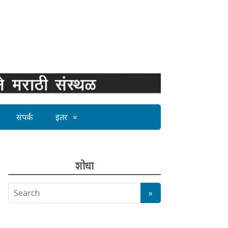
संपर्क
इतर
शोधा