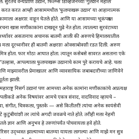
े. सुरतचे वन्यप्राणि उद्यान, फिल्म्स डिव्हिजनच्या ‘गुलशन महाल’
एकत्र करत करत आम्ही आसाममधील ‘फुलपाखरू उद्यान’ या आहानात्मक
कामाला अक्षरश: वाहून घेतले होते. आणि या आसामच्या भूकंपग्रस्त
्य-रचना खास मणीकाकांना दाखवून पुढे नेत होता. त्यातल्या सुरवंटाच्या
काम अर्ध्यावर असतानाच अचानक बातमी आली की अरुणचे हिमालयातील
 मला दूरध्वनीवर ही बातमी अक्षरशः ओक्साबोक्शी रडत दिली. अरुण
मित्र होता. फार मोठा आघात होता. त्यातून कसेबसे सावरत असताना एके
्हास, आपल्याला फुलपाखरू उद्यानाचे काम पुरे करायचे आहे. चला
आणि माझ्यावरील प्रेमाखातर आणि व्यावसायिक जबाबदारीच्या जाणिवेने
र्तता झाली.
हाराष्ट्र निसर्ग उद्यान! पण आमच्या अनेक कामांना मणीकाकांचे अप्रत्यक्ष
ा पलीकडे अनेक विषयांवर आमचे एकत्र संवाद, वादविवाद व्हायचे –
, संगीत, चित्रकला, पुस्तके — असे कितीतरी! त्यांचा अनेक स्वयंसेवी
ुटुंबीयांशी तर त्यांचे अगदी जवळचे नाते होते. तरीही मला नेहमी
ले ज्ञान आणि अनुभव हे तरुणांपर्यंत पोचवायला हवे होते.
सर उद्ध्वस्त झाल्याच्या बातम्या यायला लागल्या आणि माझे मन सुत्र