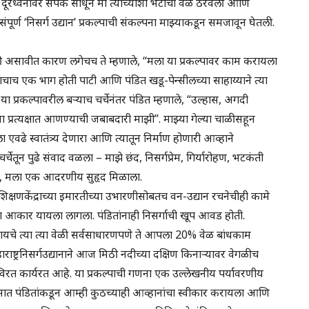
. दूरध्वनीवर संपर्क साधून मी त्यांच्याशी भेटीची वेळ ठरवली आणि
नी संपूर्ण ‘निसर्ग उद्यान’ प्रकल्पाची संकल्पना माझ्याकडून समजावून घेतली.
 दिली असावीत कारण लगेचच ते म्हणाले, “मला या प्रकल्पावर काम करायला
चाच एक भाग होती पाटी आणि पंडित खडू-पेन्सीलच्या साहाय्याने त्या
 या प्रकल्पावरील बऱ्याच चर्चेनंतर पंडित म्हणाले, “उल्हास, अगदी
ा प्रत्यक्षात आणण्याची जबाबदारी माझी”. माझ्या गेल्या चाळीसहून
वढे स्वातंत्र्य देणारा आणि त्यातून निर्माण होणारी आव्हाने
र्चेतून पुढे संवाद वळला – माझे छंद, निसर्गप्रेम, गिर्यारोहण, भटकंती
ळले, मला एक आदरणीय सुहृद मिळाला.
निसर्गशिक्षणकेंद्राच्या इमारतीच्या उभारणीसोबतच वन-उद्यान रचनेचीही कामे
नाला आकार यायला लागला. पंडितांनाही निसर्गाची खूप आवड होती.
 द्यायचे त्या त्या वेळी सर्वसाधारणपणे ते आपला 20% वेळ बांधकाम
ष्ट्रनिसर्गउद्यानाने आज मिठी नदीच्या दक्षिण किनाऱ्यावर वेगळीच
 अविरत कार्यरत आहे. या प्रकल्पाची गणना एक उल्लेखनीय पर्यावरणीय
वासात पंडितांकडून आम्ही कुठच्याही आव्हानांचा स्वीकार करायला आणि