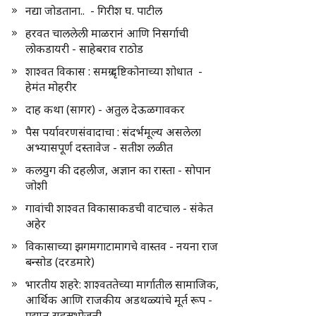
नद्या जोडताना.. - गिरीश घ. पाटील
हरवत चाललेली माळरानं आणि निसर्गाची
लोकडायरी - साहेबराव राठोड
शाश्वत विकास : समग्र दृष्टिकोनाच्या शोधात -
हेमंत मोहरीर
दाह कथा (सागर) - अतुल देऊळगावकर
पैस पर्यावरणसंवादाचा : संदर्भमूल्य असलेला
अभ्यासपूर्ण दस्तावेज - सतीश लळीत
कलयुग की दहलीज, अज्ञान का रास्ता - सोपान
जोशी
गावांची शाश्वत विकासाकडची वाटचाल - संकेत
अहेर
विकासाच्या झगमगाटामागचे वास्तव - नयना राज
बन्सोड (दरडमारे)
भारतीय शहरे: शाश्वततेच्या मार्गातील सामाजिक,
आर्थिक आणि राजकीय अडथळ्यांचे मूर्त रूप -
प्रद्युम्न सहस्रभोजनी