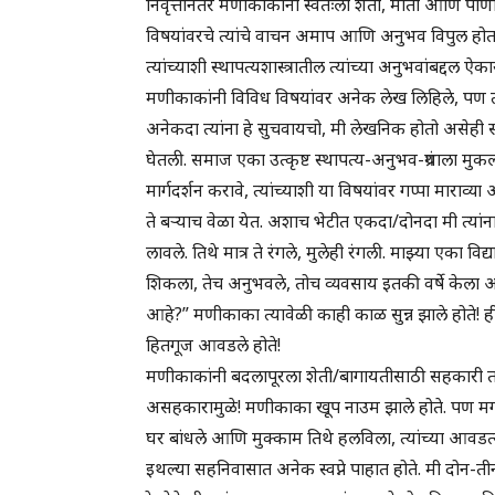
निवृत्तीनंतर मणीकाकांनी स्वतःला शेती, माती आणि पाणी या 
विषयांवरचे त्यांचे वाचन अमाप आणि अनुभव विपुल होता.
त्यांच्याशी स्थापत्यशास्त्रातील त्यांच्या अनुभवांबद्द
मणीकाकांनी विविध विषयांवर अनेक लेख लिहिले, पण त्यां
अनेकदा त्यांना हे सुचवायचो, मी लेखनिक होतो असेही सा
घेतली. समाज एका उत्कृष्ट स्थापत्य-अनुभव-ग्रंथाला मुकला
मार्गदर्शन करावे, त्यांच्याशी या विषयांवर गप्पा माराव्य
ते बऱ्याच वेळा येत. अशाच भेटीत एकदा/दोनदा मी त्यांना
लावले. तिथे मात्र ते रंगले, मुलेही रंगली. माझ्या एका विद्यार्
शिकला, तेच अनुभवले, तोच व्यवसाय इतकी वर्षे केला आ
आहे?” मणीकाका त्यावेळी काही काळ सुन्न झाले होते! ही आठ
हितगूज आवडले होते!
मणीकाकांनी बदलापूरला शेती/बागायतीसाठी सहकारी तत्त
असहकारामुळे! मणीकाका खूप नाउम झाले होते. पण मग 
घर बांधले आणि मुक्काम तिथे हलविला, त्यांच्या आवडत्
इथल्या सहनिवासात अनेक स्वप्ने पाहात होते. मी दोन-त