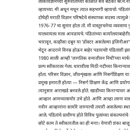
लोकविज्ञानच्या सुरुवातीच्या काळात सर्व बैठका श्री.म.न
व्हायच्या. मी अधून मधून त्यात सहभागी व्हायचो. पंडिता
दोघेही मराठी विज्ञान परिषदेचे संस्थापक सदस्य त्यामु
1976-77 चा सुमार होता तो. मी वास्तुरचनेचा व्यवसाय न
घालवायला मला आवडायचे. पंडितांच्या कार्यालयाबाहेरील
भारावून, काहीसा दबून या ‘डॉक्टर असलेल्या इंजिनीअर
भेटून आदराने विनम्र होऊन बाहेर पडायचो! पंडितांशी
1980 साली आम्ही ‘जागतिक वन्यजीवन निधी’च्या मार्फत
प्रल्प स्वीकारला गेला. धारावीला मिठी नदीच्या किनाऱ्य
होता. परिसर विज्ञान, जीवशृंखला आणि निसर्गशिक्षण या
प्रमुख इमारती होत्या — निसर्ग शिक्षण केंद्र आणि प्रयो
त्यानुसार आराखडे बनवले होते. खाडीच्या किनाऱ्यावर आ
आव्हान आमच्यासमोर उभे होते. आणि आम्हा तरुण वास्त
नवीन आव्हानांना सामोरे जाण्याची तयारी असलेल्या स्थाप
आले. पंडितांचे प्रावीण्य होते विविध पुलांच्या संकल्पना
छोटे काम ते स्वीकारतील का ही मनाः। येणारी शंका बाजू