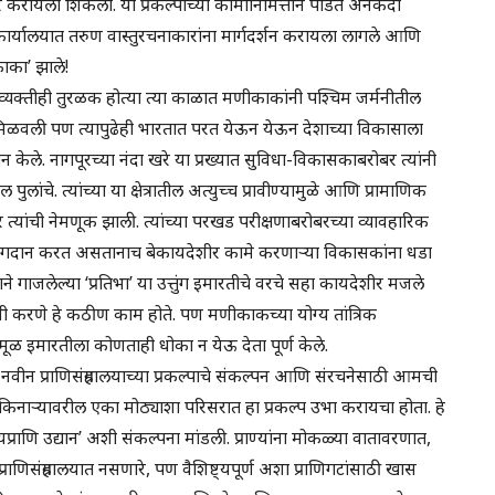
िचार करायला शिकलो. या प्रकल्पाच्या कामानिमित्ताने पंडित अनेकदा
ार्यालयात तरुण वास्तुरचनाकारांना मार्गदर्शन करायला लागले आणि
ाका’ झाले!
ऱ्या व्यक्तीही तुरळक होत्या त्या काळात मणीकाकांनी पश्चिम जर्मनीतील
ी.तर मिळवली पण त्यापुढेही भारतात परत येऊन येऊन देशाच्या विकासाला
ान केले. नागपूरच्या नंदा खरे या प्रख्यात सुविधा-विकासकाबरोबर त्यांनी
लांचे. त्यांच्या या क्षेत्रातील अत्युच्च प्रावीण्यामुळे आणि प्रामाणिक
त्यांची नेमणूक झाली. त्यांच्या परखड परीक्षणाबरोबरच्या व्यावहारिक
े योगदान करत असतानाच बेकायदेशीर कामे करणाऱ्या विकासकांना धडा
 गाजलेल्या ‘प्रतिभा’ या उत्तुंग इमारतीचे वरचे सहा कायदेशीर मजले
णी करणे हे कठीण काम होते. पण मणीकाकच्या योग्य तांत्रिक
मूळ इमारतीला कोणताही धोका न येऊ देता पूर्ण केले.
नवीन प्राणिसंग्रहालयाच्या प्रकल्पाचे संकल्पन आणि संरचनेसाठी आमची
 किनाऱ्यावरील एका मोठ्याशा परिसरात हा प्रकल्प उभा करायचा होता. हे
प्राणि उद्यान’ अशी संकल्पना मांडली. प्राण्यांना मोकळ्या वातावरणात,
राणिसंग्रहालयात नसणारे, पण वैशिष्ट्यपूर्ण अशा प्राणिगटांसाठी खास