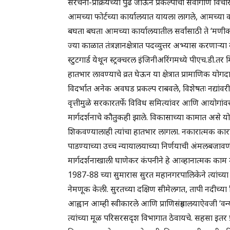
संरचना-प्रक्रियेच्या पुढे जाऊन प्रकल्पाचा सर्वांगीण व
आमच्या फोर्टच्या कार्यालयात यायला लागले, आमच्या क
बघता बघता आमच्या कार्यालयातील सर्वांसाठी ते ‘मणीक
ज्या काळात तंत्रज्ञानक्षेत्रात पदव्युत्तर अभ्यास करणा
स्टुटगार्ड येथून स्ट्रक्चरल इंजिनीअरिंगमध्ये पीएच.ड
हातभार लावण्याचे व्रत घेऊन या क्षेत्रात प्रामाणिक योगद
विदर्भात अनेक अवघड प्रकल्प राबवले, विशेषतः नद्यांवरील पु
वृत्तीमुळे सरकारतर्फे विविध समित्यांवर आणि आयोगांवर 
मार्गदर्शनाचे कौतुकही झाले. विकासाच्या कामात अस
शिकवण्यालाही त्यांचा हातभार लागला. नकारात्मक काराने
पाडण्याच्या उच्च न्यायालयाच्या निर्णयाची अंमलबजाव
मार्गदर्शनाखाली घाणेकर कंपनीने हे आव्हानात्मक काम 
1987-88 च्या सुमारास सुरत महानगरपालिकेने त्यांच्या 
नेमणूक केली. सुरतच्या दक्षिण सीमेलगत, तापी नदीच्या
आह्वान आम्ही स्वीकारले आणि प्राणिसंग्रहालयाऐवजी ‘वन्य
त्यांच्या मूळ परिसरसदृश विभागात ठेवायचे. सहसा इतर प्