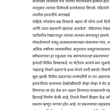
कार्यालय विलेपार्ले येथे त्यांच्या घराजवळच हलवले होते
त्यानुसार त्यांच्या विलेपार्ले कार्यालयात शिरलो. पंडितां
त्यातील इमारतींचे आराखडे
पाहिले. मोजकेच प्रश्न विचारले. बहधा मी योग्य उत्तरे
आणि त्यात सहभागी व्हायला आवडेल”. पंडितांच्या टेबला
पाटीवरील रेखाटनातून त्यांच्या कल्पना समजावून द्यायचे.
मोकळेपणाने वास्तु-कलाकारासारख्या संकल्पना मांड, त्य
अधिक वर्षांच्या व्यावसायिक अनुभवात वास्तुरचनाकाराला ए
स्वीकारणारा हा एकुलता एक स्थापत्यतज्ज्ञ! प्रकल्पाच्या च
इत्यादी विविध विषयांकडे. या भेटीतच आमचे स्वर जु
‘महाराष्ट्र निसर्ग उद्याना’चे काम वेगाने मार्गी लागले. 
सुरू झाली. विविध प्रकारच्या वनस्पतींनी या वन-उद्या
इमारतीच्या कामाच्या देखरेखीसाठी जेव्हा जेव्हा ते भेट
विभागात तर 80 वेळ वन-उद्यान विभागात घालवायचे! महारा
हिरवाई निर्माण केली आहे, तिथले निसर्ग शिक्षण केंद्र
प्रकल्प म्हणून जगभर होत आहे. या प्रकल्पाच्या सहप्र