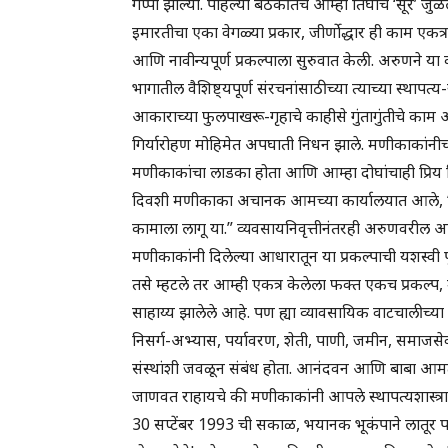
गप्पा झाल्या. पहिल्या बैठकीतच आम्हा तिघांचे ‘सूर’ जुळल
इमारतीचा एका वेगळ्या प्रकार, जीर्णोद्धार ही काम 
आणि नावीन्यपूर्ण प्रकल्पाला सुरुवात केली. अरुणने या 
भागातील वैशिष्ट्यपूर्ण संरचनांसाठीच्या त्याच्या स्थापत
आकाराच्या फुलपाखरू-गृहाचे काहीसे गुंतागुंतीचे 
गिर्यारोहण मोहिमेत अपघाती निधन झाले. मणीकाकांनीच
मणीकाकांचा लाडका होता आणि आम्हा दोघांचाही प्रिय 
दिवशी मणीकाका अचानक आमच्या कार्यालयात आले, “उल
कामाला लागू या.” व्यवसायनिवृत्तीनंतरही अरुणवरील 
मणीकाकांनी दिलेल्या आधारातून या प्रकल्पाची यशस्वी पू
तसे म्हटले तर आम्ही एकत्र केलेला फक्त एकच प्रकल्प, म
साहाय्य झालेले आहे. पण ह्या व्यावसायिक वाटचालीच्य
निसर्ग-अभ्यास, पर्यावरण, शेती, पाणी, जमीन, समाजसेवा
संस्थांशी जवळून संबंध होता. आनंदवन आणि बाबा आमटे क
जाणवत राहायचे की मणीकाकांनी आपले स्थापत्यशास्त्रात
30 सप्टेंबर 1993 ची सकाळ, भयानक भूकंपाने लातूर परि