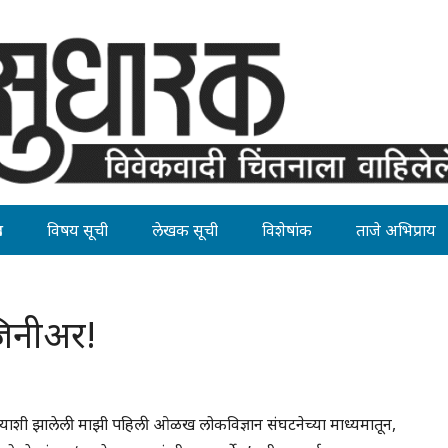
ह
विषय सूची
लेखक सूची
विशेषांक
ताजे अभिप्राय
जिनीअर!
ांच्याशी झालेली माझी पहिली ओळख लोकविज्ञान संघटनेच्या माध्यमातून,