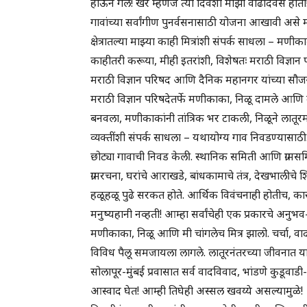
होऊन गेले! खरे म्हणजे त्या दिवशी माझा वाढदिवस होता
गावांच्या सर्वांगीण पुनर्वसनासाठी योजना आखावी असे मन
क्षेत्रातल्या माझ्या काही मित्रांशी संपर्क साधला – मण
काहीतरी करूया, मीही इतरांशी, विशेषतः मराठी विज्ञान पर
मराठी विज्ञान परिषद आणि दैनिक महानगर यांच्या सौजन्
मराठी विज्ञान परिषदेतर्फे मणीकाका, निळू दामले आणि 
बनवला, मणीकाकांनी तांत्रिक भर टाकली, निळूने लातूर
व्यक्तींशी संपर्क साधला – यथायोग्य गाव निवडण्यासाठी.
छोट्या गावाची निवड केली. स्थानिक समिती आणि ग्रामसम
ग्रामरचना, घरांचे आराखडे, बांधकामाचे तंत्र, देखभाली
हळूहळू पुढे सरकत होते. आर्थिक विवंचनाही होतीच, क
मनुष्यहानी नव्हती! आम्हा सर्वांचेही एक प्रकारचे अनुभव-
मणीकाका, निळू आणि मी चांगलेच मित्र झालो. चर्चा, वा
विविध पैलू समजायला लागले. लातूरनंतरच्या जीवनात 
सोलापूर-मुंबई प्रवासात सर्व वादविवाद, भांडणे कुडूवाडी
आस्वाद घेत! आम्ही तिघेही अस्सल खवय्ये असल्यामुळे!