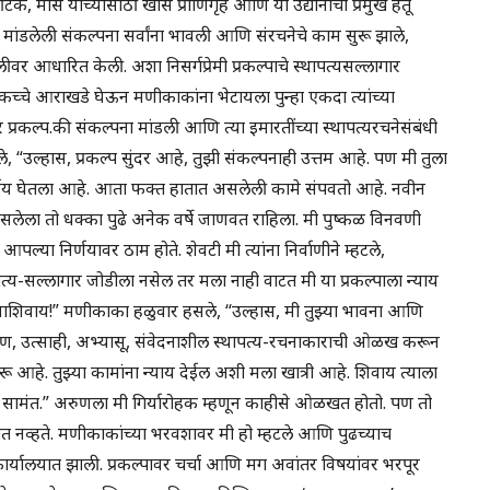
टक, मासे यांच्यासाठी खास प्राणिगृहे आणि या उद्यानाचा प्रमुख हेतू
मांडलेली संकल्पना सर्वांना भावली आणि संरचनेचे काम सुरू झाले,
ीवर आधारित केली. अशा निसर्गप्रेमी प्रकल्पाचे स्थापत्यसल्लागार
 कच्चे आराखडे घेऊन मणीकाकांना भेटायला पुन्हा एकदा त्यांच्या
मोर प्रकल्प.की संकल्पना मांडली आणि त्या इमारतींच्या स्थापत्यरचनेसंबंधी
े, “उल्हास, प्रकल्प सुंदर आहे, तुझी संकल्पनाही उत्तम आहे. पण मी तुला
िर्णय घेतला आहे. आता फक्त हातात असलेली कामे संपवतो आहे. नवीन
सलेला तो धक्का पुढे अनेक वर्षे जाणवत राहिला. मी पुष्कळ विनवणी
्या निर्णयावर ठाम होते. शेवटी मी त्यांना निर्वाणीने म्हटले,
त्य-सल्लागार जोडीला नसेल तर मला नाही वाटत मी या प्रकल्पाला न्याय
देण्याशिवाय!” मणीकाका हळुवार हसले, “उल्हास, मी तुझ्या भावना आणि
तरुण, उत्साही, अभ्यासू, संवेदनाशील स्थापत्य-रचनाकाराची ओळख करून
ू आहे. तुझ्या कामांना न्याय देईल अशी मला खात्री आहे. शिवाय त्याला
सामंत.” अरुणला मी गिर्यारोहक म्हणून काहीसे ओळखत होतो. पण तो
त नव्हते. मणीकाकांच्या भरवशावर मी हो म्हटले आणि पुढच्याच
यालयात झाली. प्रकल्पावर चर्चा आणि मग अवांतर विषयांवर भरपूर