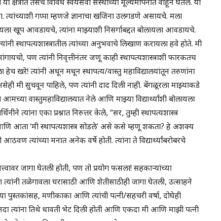
क्षेत्रांत तसेच विविध स्वयंसेवी संस्थांच्या मूल्यमापनात वाहून घेतले. या
 त्यांच्याशी गप्पा म्हणजे ज्ञानाचा खजिना उलगडणे असायचे. मला
ल ऐकायला खूप आवडायचे, त्यांना माझ्याशी निसर्गाबद्दत बोलायला आवडायचे.
नी स्थापत्यशास्त्रातील त्यांच्या अनुभवाचे लिखाण करायला हवे होते. मी
ंगायचो, पण त्यांनी निवृत्तीनंतर जणू काही स्थापत्यशास्त्राशी फारकतच
 हेच खरे! त्यांनी अधून मधून स्थापत्य/वास्तु महाविद्यालयांतून तरुणांना
ा असेही मी सुचवून पाहिले, पण त्यांनी दाद दिली नाही. बेंगळूरला माझ्याकडे
 आमच्या वास्तुमहाविद्यालयात नेले आणि माझ्या विद्यार्थ्यांशी बोलायला
थिनीने त्यांना एका प्रश्नात निरुत्तर केले, “सर, तुम्ही स्थापत्यशास्त्र
णि आता ‘मी स्थापत्यशास्त्र सोडले’ असे कसे म्हणू शकता? हे अशक्य
वण त्यांच्या मनात अनेक वर्षे होती. त्यांना ते विद्यार्थ्यांबरोबरचे
्वावर जागा घेतली होती, पण तो प्रयोग फसला! सहकाऱ्यांच्या
त्यांनी तळेगावला घरासाठी आणि शेतीसाठीही जागा घेतली, उत्साहने
या पुस्तकांसह, मणीकाका आणि त्यांची पत्नी/सहचरी वर्षा, दोघेही
ीनदा त्यांना तिथे धावती भेट दिली होती आणि एकदा मी आणि माझी पत्नी