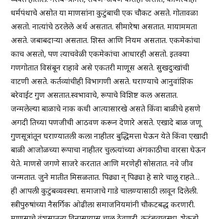
धर्मपंथाचे असोत या माणसांना कुटुंबाची एक चौकट असते. गोतावळा
असतो. नात्यांचे ठरलेले अर्थ असतात. सीमारेषा असतात. मायाममता
असते. जबाबदाऱ्या असतात. शिस्त आणि नियम असतात. एकमेकांचा
काच असतो, पण त्याचवेळी एकमेकांचा आधारही असतो. इतक्या
गणगोतात विसंबून राहावे असे एकतरी माणूस असते. सुखदुःखांची
वाटणी असते. कर्तव्यांचीही विभागणी असते. घराण्याचे आनुवांशिक
बरेवाईट गुण असतात.स्वभावाचे, रूपाचे विशिष्ट कल असतात.
जन्मलेल्या बाळाचे नाक कधी आत्यासारखे असते किंवा बाळीचे हसणे
अगदी तिच्या पणजीची आठवण करून देणारे असते. एखादे बाळ जणू
गुणसूत्रांतून घराण्यातली कला नाहीतर बुद्धिमत्ता घेऊन येते किंवा एखादी
बाळी आजोळच्या रूपाचा नाहीतर चुलत्यांच्या अंगकाठीचा वारसा घेऊन
येते. माणसे जगणे साजरे करतात आणि मरणेही सोसतात. नवे जीव
जन्मतात. जुने मातीत मिसळतात. पिढ्या न् पिढ्या हे सारे चालू राहते…
ही आपली कुटुंबव्यवस्था. समाजाचे गाडे चालण्यासाठी लावून दिलेली.
स्त्रीपुरुषांच्या नैसर्गिक ओढीला समाजनियमांनी चौकटबद्ध करणारी.
माणसाचे वंशसातत्य विनासायास चालू ठेवणरी. कुटुंबव्यवस्था. शेकडो