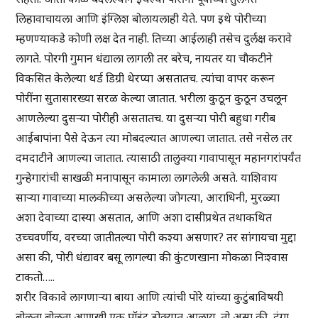
लिहावाचायला आणि इंग्लिश बोलायलाही येते. पण इथे पोरीच्या
म्हणण्याकडे कोणी लक्ष देत नाही. तिच्या आईलाही तसेच दुर्लक्ष करावे
लागते. पोरगी गुमान धंद्याला लागली तर बरेच, नायतर या चौकटीने
विकसित केलेल्या थर्ड डिग्री थेरप्या असतातच. त्यांचा वापर करून
पोरींना सुतासारख्या सरळ केल्या जातात. भरीला कुठून कुठून उचलून
आणलेल्या दुसऱ्या पोरीही असतातच. या दुसऱ्या पोरी बहुधा गरीब
आईबापांना पैसे देऊन त्या मोबदल्यात आणल्या जातात. तसे नसेल तर
दमदाटीने आणल्या जातात. त्यासाठी तालुक्या गावापासून महानगरांपर्यंत
गुन्हेगारांची साखळी मनापासून कामाला लागलेली असते. याशिवाय
साऱ्या गावाच्या मालकीच्या असलेल्या जोगत्या, आराधिनी, मुरळ्या
अशा देवाच्या दास्या असतात, आणि अशा दासीप्रथेत तथाकथित
उच्चवर्णीय, वरच्या जातीतल्या पोरी कश्या असणार? तर सांगायचा मुद्दा
असा की, पोरी धंद्यावर बसू लागल्या की कुंटणखाना मोकळा निःश्वास
टाकतो…..
शरीर विकावे लागणाऱ्या बाया आणि त्यांची पोरे यांच्या कुटुंबाविषयी
बोलता बोलता आणखी एक पॉइंट डोक्यात आलाय. तो असा की, दंगा