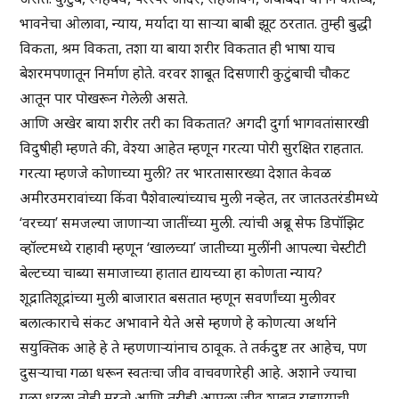
भावनेचा ओलावा, न्याय, मर्यादा या साऱ्या बाबी झूट ठरतात. तुम्ही बुद्धी
विकता, श्रम विकता, तशा या बाया शरीर विकतात ही भाषा याच
बेशरमपणातून निर्माण होते. वरवर शाबूत दिसणारी कुटुंबाची चौकट
आतून पार पोखरून गेलेली असते.
आणि अखेर बाया शरीर तरी का विकतात? अगदी दुर्गा भागवतांसारखी
विदुषीही म्हणते की, वेश्या आहेत म्हणून गरत्या पोरी सुरक्षित राहतात.
गरत्या म्हणजे कोणाच्या मुली? तर भारतासारख्या देशात केवळ
अमीरउमरावांच्या किंवा पैशेवाल्यांच्याच मुली नव्हेत, तर जातउतरंडीमध्ये
‘वरच्या’ समजल्या जाणाऱ्या जातींच्या मुली. त्यांची अब्रू सेफ डिपॉझिट
व्हॉल्टमध्ये राहावी म्हणून ‘खालच्या’ जातीच्या मुलींनी आपल्या चेस्टीटी
बेल्टच्या चाब्या समाजाच्या हातात द्यायच्या हा कोणता न्याय?
शूद्रातिशूद्रांच्या मुली बाजारात बसतात म्हणून सवर्णांच्या मुलीवर
बलात्काराचे संकट अभावाने येते असे म्हणणे हे कोणत्या अर्थाने
सयुक्तिक आहे हे ते म्हणणाऱ्यांनाच ठावूक. ते तर्कदुष्ट तर आहेच, पण
दुसऱ्याचा गळा धरून स्वतःचा जीव वाचवणारेही आहे. अशाने ज्याचा
गळा धरला तोही मरतो आणि तरीही आपला जीव शाबूत राहण्याची