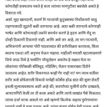
कोणतीही शक्यताच नसते हे सत्य त्यांच्या मानगुटीवर बसलेले असते हे
विसरता नये.
असो. मुद्दा खानदानी, सवर्ण नि गरत्यांची कुटुंबसंस्था निर्धोकपणे चालू
राहण्यासाठी शूद्रांनी बळी जाण्याचा आहे. अशा बळी जाण्याचे कोण्याही
भाषेत आणि कोणत्याही तर्काने समर्थन करणे हे हृदय आणि मेंदू या
दोन्ही ठिकाणी टिकणारे नाही. आणि असे जर आहे, तर मग गरत्यांनी,
अभिजनांनी आपल्या पोरी पाठवाव्यात की शरीरविक्रय करायला, किंवा
स्वतःच एकदा तरी अनुभव घेऊन पाहावा. नाहीतरी मघाशी म्हटल्याप्रमाणे
जिथे जाऊ तिथे हे फ्लोटिंग पॉप्युलेशन असतेच हे लक्षात घेता या
लोकांच्या पोरीबाळी बॉलिवूड, मॉडेलिंग, फॅशन यासारख्या दिशेने
जातातच आहेत. शरीर विकण्यात काही गैर नाही ना? मग त्याच धर्तीवर
शरीर कसे प्रोफेशनली विकावे याचेही कोर्सेस होऊ द्यात की सुरू! शेवर्टी
इथली मूल्यव्यवस्थाच अशी आहे की, सवर्णांच्या मुलींनी शरीर दाखवले,
आयटमगिरी केली तर ती कला असते आणि त्याचे लाखांत पैसे मिळतात.
त्यांचा दर्जा वरचा असतो ना! असे म्हणणे कित्येक जहाल पुरोगाम्यांना
पटणारे नाही हे मला ठावूक आहे. त्यांचा संताप होईल हेही ठावूक आहे.