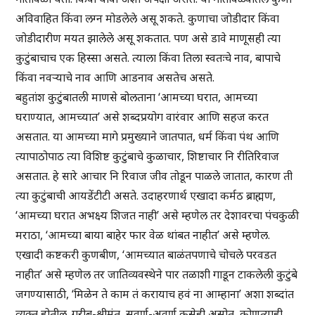
अविवाहित किंवा लग्न मोडलेले असू शकते. कुणाचा जोडीदार किंवा
जोडीदारीण मयत झालेले असू शकतात. पण असे डावे माणूसही त्या
कुटुंबाचाच एक हिस्सा असते. त्याला किंवा तिला स्वतःचे नाव, बापाचे
किंवा नवऱ्याचे नाव आणि आडनाव असतेच असते.
बहुतांश कुटुंबातली माणसे बोलताना ‘आमच्या घरात, आमच्या
घराण्यात, आमच्यात’ असे शब्दप्रयोग वारंवार आणि सहज करत
असतात. या आमच्या मागे प्रमुख्याने जातपात, धर्म किंवा पंथ आणि
त्यापाठोपाठ त्या विशिष्ट कुटुंबाचे कुळाचार, शिष्टाचार नि रीतिरिवाज
असतात. हे सारे आचार नि रिवाज जीव तोडून पाळले जातात, कारण ती
त्या कुटुंबाची आयडेंटीटी असते. उदाहरणार्थ एखादा कर्मठ ब्राह्मण,
‘आमच्या घरात अभक्ष्य शिजत नाही’ असे म्हणेल तर देशावरचा पंचकुळी
मराठा, ‘आमच्या बाया बाहेर फार वेळ थांबत नाहीत’ असे म्हणेल.
एखादी कष्टकरी कुणबीण, ‘आमच्यात बाळंतपणाचे चोचले परवडत
नाहीत’ असे म्हणेल तर जातिव्यवस्थेने पार तळाशी गाडून टाकलेली कुटुंबे
जगण्यासाठी, ‘मिळेन ते काम तं करायाच हवं ना आम्हाना’ अशा शब्दांत
व्यक्त होतील. गरीब-श्रीमंत, सवर्ण-अवर्ण कसेही असोत, कोणत्याही