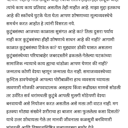
त्यांचे काय काय प्रतिवाद असतील तेही माहीत आहे. माझा मुद्दा इतकाच
आहे की स्कॉचचे घुटके घेता घेता आपण शोषणाच्या मूल्यव्यवस्थेचे
समर्थन करत आहोत हे त्यांनी विसरता नये.
कुटुंबसंस्था आजच्या काळाला सुसंगत आहे का? तिला दुसरा पर्याय
नाही कार कुटुंबसंस्था हीही शोषणाचे साधन आहे की नाही? आगामी
काळात कुटुंबसंस्था टिकेल का? या मुद्द्यावर डोकी घासत असताना
कुटुंबसंस्थेच्या परिघाबाहेर जबरदस्तीने ढकलले गेलेल्या घटकांच्या
सामाजिक न्यायाचे काय ह्याचा धांडोळा आपण घेणार की नाही?
जन्मतःच कोणी वेश्या म्हणून जन्माला येत नाही. समाजव्यवस्थेच्या
कुन्टिल डावपेचांमुळे आपल्या पोरीबाळींना हाच व्यवसाय घ्यायला
लावणारी मोजकी अपवादात्मक असहाय किंवा रूढीग्रस्त माणसे सोडली
तर उर्वरित सर्व थरांमधली कुटुंबे आपली मुलगी मोठेपणी वेश्या
बनवायची असे नियोजन करत असतील असे मला तरी वाटत नाही. मग
इतक्या मोठ्या संख्येने शरीराचा हा बाजार असा फुललेला कसा दिसतो?
याचे उत्तर शोधायला गेले तर मानवी जीवनाला कळसूत्री बनविणारी
भांडवली आणि विषमताधिष्ठित मूल्यव्यवस्था समोर येते.