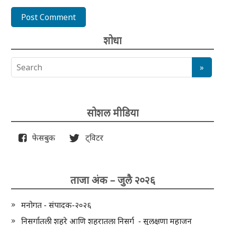
शोधा
सोशल मीडिया
फेसबुक
ट्विटर
ताजा अंक – जुलै २०२६
मनोगत - संपादक-२०२६
निसर्गातली शहरे आणि शहरातला निसर्ग - सुलक्षणा महाजन