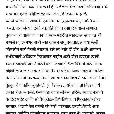
बऱ्यापैकी पैसे मिळत असल्याने हे उरलेले अभिजन चर्चा, परिसंवाद वगैरे
भरवतात. एनजीओही चालवतात. असो; हे विषयांतर झाले.
चमडीच्या धंद्यात आणखी एक समांतर कुटुंबव्यवस्थाही अस्तित्वात
असते. बायकोच्या, लेकीच्या, बहिणीच्या धंद्यावर पोसला जाणारा
पुरुषांचा हा गोतावळा. यांना अस्सल मराठीत भाडखाऊ म्हणतात. ही
माणसे (?) जन्मभर अशी भाड खाऊन जगू शकतात. त्यांच्या लेखी
कोणतीच नाती वेगळी नसतात. खरे तर ‘नाते’ ही दोन अक्षरे आपल्या
सभोवताली अजिबात फिरकणार नाहीत अशी चोख व्यवस्था त्यांनी
करून ठेवलेली असते. कधी बाप पोटच्या पोरीला विकतो. कधी भाऊ
बहिणीला बाजारात बसवतो. कधी सात फेरे घातलेला नवरा बायकोला
धंद्याला लावतो. वात्सल्य, माया, प्रेम या भावनांमध्ये ते स्वतःला अजिबात
गुंतवून घेत नाहीत. मुंबईतले जुने रेड लाइट एरिया आता बिल्डरांपायी
उजाड होऊ लागलेत. गेल्या दहा वर्षांत लॉजेस, हॉटेले, बनावट नावांनी
घेतलेले फ्लॅट आणि सोयीचे होईल तिथे तिथे बाया गि-हाइकांबरोबर
बसतात. धंद्याची वेळ संपली की ‘घरी’ परततात. एनजीओवाले अशा
बायांना ‘फ्लोटिंग पॉप्युलेशन’ म्हणतात. बाया बारमध्ये, पबमध्ये, मसाज