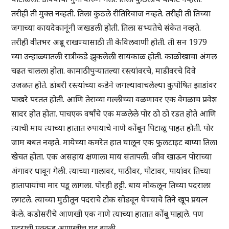
तरीही ती मुक्त नव्हती. तिला कुठले रीतिरिवाज नव्हते. तरीही ती तिच्या
जगाच्या कायदेकानूंनी जखडली होती. तिला सभ्यतेचे संकेत नव्हते.
तरीही वीतभर अब्रू राखण्यासाठी ती केविलवाणी होती. ती सन 1979
च्या उन्हाळ्यातली रात्रीकडे झुकलेली सायंकाळ होती. काळोखाचा अंमल
चढत चालला होता. कामाठीपुऱ्यातल्या रस्त्यांवरचे, माडीवरचे दिवे
उजळत होते. डांबरी रस्त्यांच्या कडेने जगल्यावाचलेल्या कुपोषित झाडांवर
पाखरे परतत होती. आणि तेराव्या गल्लीच्या वळणावर एक वेगळाच प्रवेश
सादर होत होता. पाचएक वर्षांचे एक मळलेले पोर ठो ठो रडत होते आणि
त्याची माय त्याच्या हातात रुपायाचे नाणे कोंबून पिटाळू पाहत होती. पोर
जाम बधत नव्हते. मायेच्या कमरेत हात घालून एक फुलटाइट बाप्या तिला
खेचत होता. एक असहाय क्षणाला माय संतापली. जीव खाऊन पोराच्या
अंगावर धावून गेली. त्याच्या गालावर, पाठीवर, पोटावर, पायांवर तिच्या
हातापायांचा मार पडू लागला. पोरही हट्टी. धाय मोकलून तिच्या पदराला
लगटले. त्याच्या मुठीतून पदराचे टोक सोडवून घेण्याचे तिने खूप प्रयत्न
केले. कडोसरीचे आणखी एक नाणे त्याच्या हातात कोंबू पाह्यले. पण
पदराची पक्कड आणखीच घट्ट झाली.