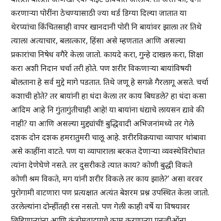
करणाऱ्या पोरींना ठेचण्यासाठी ज्या थर्ड डिग्या दिल्या जातात या
थेरप्यांचा किंचितसाही वापर खानदानी पोरी नि बायांवर झाला तर तिथे
त्याला अत्याचार, बलात्कार, हिंसा असे म्हणतात आणि असल्या
प्रकारांचा निषेध वगैरे केला जातो. कायदे करा, गुन्हे दाखल करा, शिक्षा
करा अशी निदान चर्चा तरी होते. पण शरीर विकणाऱ्या बायांविषयी
बोलताना हे सर्व मुद्दे मागे पडतात. तिथे जणू हे सगळे गैरलागू असते. चर्चा
कशाची होते? तर बायांनी हा धंदा केला तर काय बिघडले? हा धंदा कसा
आदिम आहे नि गुंतागुंतीचाही आहे! या बायांना धंद्याचे लायसन द्यावे की
नाही? या आणि असल्या मुद्द्यांची! बुद्धिवादी अभिजनांमध्ये तर गेले
दशक दोन दशक हमरातुमरी चालू आहे. शरीरविक्रयाचा व्यापार थांबावा
असे काहींना वाटते. पण या व्यापाराला बरकत देणाऱ्या व्यवस्थेविरोधात
त्यांना देणेघेणे नसते. तर दुसरीकडे त्यात काय? कोणी बुद्धी विकते
कोणी श्रम विकते, मग यांनी शरीर विकले तर काय झाले?’ असा वरवर
पुरोगामी वाटणारा पण प्रत्यक्षात अत्यंत बेशरम प्रश्न उपस्थित केला जातो.
उरलेल्यांना दोन्हींतही रस नसतो. पण गेली काही वर्षे या विषयावर
लिहिणाऱ्यांना आणि कंडोमवाटपाचे काम करणाऱ्या एनजीओंना