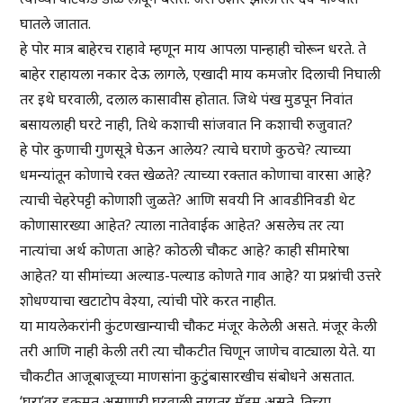
घातले जातात.
हे पोर मात्र बाहेरच राहावे म्हणून माय आपला पान्हाही चोरून धरते. ते
बाहेर राहायला नकार देऊ लागले, एखादी माय कमजोर दिलाची निघाली
तर इथे घरवाली, दलाल कासावीस होतात. जिथे पंख मुडपून निवांत
बसायलाही घरटे नाही, तिथे कशाची सांजवात नि कशाची रुजुवात?
हे पोर कुणाची गुणसूत्रे घेऊन आलेय? त्याचे घराणे कुठचे? त्याच्या
धमन्यांतून कोणाचे रक्त खेळते? त्याच्या रक्तात कोणाचा वारसा आहे?
त्याची चेहरेपट्टी कोणाशी जुळते? आणि सवयी नि आवडीनिवडी थेट
कोणासारख्या आहेत? त्याला नातेवाईक आहेत? असलेच तर त्या
नात्यांचा अर्थ कोणता आहे? कोठली चौकट आहे? काही सीमारेषा
आहेत? या सीमांच्या अल्याड-पल्याड कोणते गाव आहे? या प्रश्नांची उत्तरे
शोधण्याचा खटाटोप वेश्या, त्यांची पोरे करत नाहीत.
या मायलेकरांनी कुंटणखान्याची चौकट मंजूर केलेली असते. मंजूर केली
तरी आणि नाही केली तरी त्या चौकटीत चिणून जाणेच वाट्याला येते. या
चौकटीत आजूबाजूच्या माणसांना कुटुंबासारखीच संबोधने असतात.
‘घरा’वर हुकमत असणारी घरवाली नायतर मॅडम असते. तिच्या