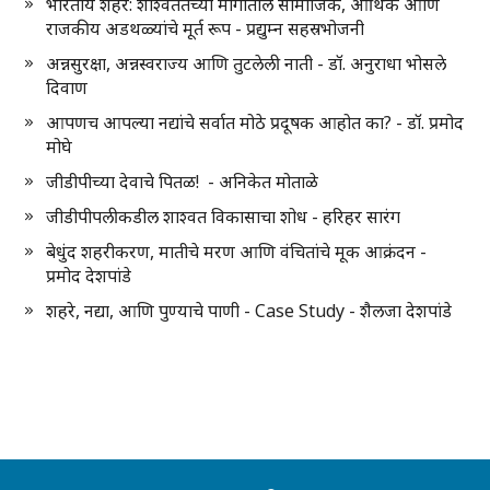
भारतीय शहरे: शाश्वततेच्या मार्गातील सामाजिक, आर्थिक आणि
राजकीय अडथळ्यांचे मूर्त रूप - प्रद्युम्न सहस्रभोजनी
अन्नसुरक्षा, अन्नस्वराज्य आणि तुटलेली नाती - डॉ. अनुराधा भोसले
दिवाण
आपणच आपल्या नद्यांचे सर्वात मोठे प्रदूषक आहोत का? - डॉ. प्रमोद
मोघे
जीडीपीच्या देवाचे पितळ! - अनिकेत मोताळे
जीडीपीपलीकडील शाश्वत विकासाचा शोध - हरिहर सारंग
बेधुंद शहरीकरण, मातीचे मरण आणि वंचितांचे मूक आक्रंदन -
प्रमोद देशपांडे
शहरे, नद्या, आणि पुण्याचे पाणी - Case Study - शैलजा देशपांडे