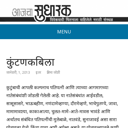
MENU
कुंटणकबिला
जानेवारी, 1, 2013
इतर
प्रतिमा जोशी
कुटुंबाची आपली कल्पनाच पतिपत्नी आणि त्याच्या आगमागच्या
नातेसंबंधांशी जोडली गेलेली आहे. या नातेसंबंधांत आईवडील,
सासूसासरे, भाऊबहीण, नणंदामेव्हण्या, दीरमेव्हणे, भाचेपुतण्ये, जावा,
मामामावश्या, काकाआत्या, चुलत-मामे-आते-मावस भावंडे आणि
अर्थातच संबंधित पतिपत्नींची मुलेबाळे, नातवंडे, सुनाजावई असा सारा
गोतावळा येतो. किंवा यावा अशी अपेक्षा असते. या गोतावळ्यातले कुणी