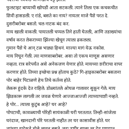
फुलटाइट बाप्याची खोपडी आता सटकली. त्याने तिला एक कचकचीत
शिवी हासडली. ए रांडे, बसते का नाय? नायतर माजे पैशे परत दे.
दुसरीबरोबर बसतो. चल नाटक बंद कर.
माय खाली वाकली. पायातली चप्पल तिने हाती घेतली, आणि तडाख्यांचा
वर्षाव करत लेकराच्या झिंज्या खेचून त्याला ढकलला.
गुमान पैशे घे आन् टळ भाड्या हिथनं. माज्या मागं येऊ नकोस.
माय निघून गेली. त्या माणसाबरोबर. असा तो एकच माणूस असणार
नव्हता. रात्र सरेपर्यंत असे अनेकजण येणार होते. मायच्या शरीराचा वापर
करणार होते. तिच्या इच्छेचा प्रश्न होताच कुठे? गि-हाइकाबरोबर बसताना
पोर बाहेर पिटाळणे हेच तिचे कर्तव्य होते.
लेकरू हुंदके देत राहिले. डोळ्यांतले ओघळ गालावर सुकून गेले. माय
झिडकारू लागली तर जवळ घेणारे आज्जाआज्जी त्याच्यापाशी नव्हते.
हे पोर… त्याला कुटुंब आहे? घर आहे?
पोपटाची, कावळ्याची पोरेही सायंकाळी घरी परततात. तिन्ही-सांजेला
घरंदाज, खानदानी पोरे परतली नाहीत तर घर कासावीस होते. घर
त्यांच्या वाटेकडे डोळे लावून बसते. जरा उशीर झाला तर देव पाण्यात