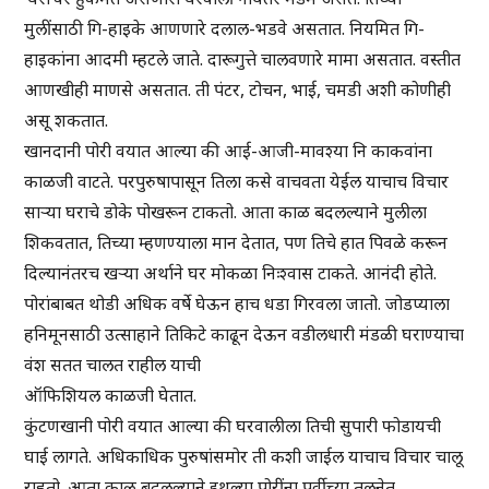
मुलींसाठी गि-हाइके आणणारे दलाल-भडवे असतात. नियमित गि-
हाइकांना आदमी म्हटले जाते. दारूगुत्ते चालवणारे मामा असतात. वस्तीत
आणखीही माणसे असतात. ती पंटर, टोचन, भाई, चमडी अशी कोणीही
असू शकतात.
खानदानी पोरी वयात आल्या की आई-आजी-मावश्या नि काकवांना
काळजी वाटते. परपुरुषापासून तिला कसे वाचवता येईल याचाच विचार
साऱ्या घराचे डोके पोखरून टाकतो. आता काळ बदलल्याने मुलीला
शिकवतात, तिच्या म्हणण्याला मान देतात, पण तिचे हात पिवळे करून
दिल्यानंतरच खऱ्या अर्थाने घर मोकळा निःश्वास टाकते. आनंदी होते.
पोरांबाबत थोडी अधिक वर्षे घेऊन हाच धडा गिरवला जातो. जोडप्याला
हनिमूनसाठी उत्साहाने तिकिटे काढून देऊन वडीलधारी मंडळी घराण्याचा
वंश सतत चालत राहील याची
ऑफिशियल काळजी घेतात.
कुंटणखानी पोरी वयात आल्या की घरवालीला तिची सुपारी फोडायची
घाई लागते. अधिकाधिक पुरुषांसमोर ती कशी जाईल याचाच विचार चालू
राहतो. आता काळ बदलल्याने इथल्या पोरींना पूर्वीच्या तुलनेत