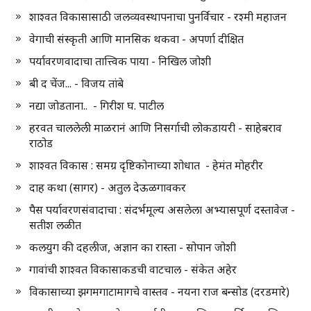
शाश्वत विकासासाठी जलव्यवस्थापनाचा पुनर्विचार - रश्मी महाजन
वेगाची संस्कृती आणि मानसिक थकवा - अपर्णा दीक्षित
पर्यावरणवादाचा तात्त्विक पाया - निखिल जोशी
बी द चेंज... - विजय तांबे
नद्या जोडताना.. - गिरीश घ. पाटील
हरवत चाललेली माळरानं आणि निसर्गाची लोकडायरी - साहेबराव
राठोड
शाश्वत विकास : समग्र दृष्टिकोनाच्या शोधात - हेमंत मोहरीर
दाह कथा (सागर) - अतुल देऊळगावकर
पैस पर्यावरणसंवादाचा : संदर्भमूल्य असलेला अभ्यासपूर्ण दस्तावेज -
सतीश लळीत
कलयुग की दहलीज, अज्ञान का रास्ता - सोपान जोशी
गावांची शाश्वत विकासाकडची वाटचाल - संकेत अहेर
विकासाच्या झगमगाटामागचे वास्तव - नयना राज बन्सोड (दरडमारे)