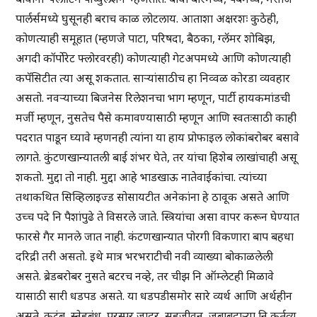
पार्लर्समध्ये घुसूनही बराच काळ लोटलाय. आताशा अक्षरशः कुठेही,
कोणत्याही समूहात (म्हणजे पाटा, परिषदा, बैठका, ग्लॅमर शोबिझ,
अगदी कॉर्पोरेट फ्लोरवरही) कोणत्याही गेटअपमध्ये आणि कोणत्याही
कपॅसिटीत त्या असू शकतात. साऱ्यांसाठीच हा निव्वळ कोरडा व्यवहार
असतो. नवऱ्याच्या बिजनेस रिलेशनचा भाग म्हणून, पार्टी हायकमांडची
मर्जी म्हणून, नुसतेच पैसे कमावण्यासाठी म्हणून आणि स्वतःसाठी काही
पदरात पाडून घ्यावे म्हणनही त्यांना या हाय प्रोफाइल लोकांबरोबर बसावे
लागते. कुंटणखान्यातली बाई शंभर घेते, तर यांचा हिशेब लाखांचाही असू
शकतो. मुद्दा तो नाही. मुद्दा आहे भाडखाऊ नातेवाईकांचा. त्यांच्या
तथाकथित सिव्हिलाइज्ड सोसायटीत अनेकांना हे ठावूक असते आणि
उच्च पदे नि पैशांपुढे ते विसरले जाते. स्त्रियांचा असा वापर करून घेण्यात
फारसे गैर मानले जात नाही. कंटणखान्यात पोरगी विकणारा बाप बहधा
दरिद्री तरी असतो. इथे मात्र भरभराटीची नवी व्याख्या बोकाळलेली
असते. ब्रेडबरोबर नुसते बटरच नव्हे, तर चीझ नि ऑम्लेटही मिळावे
यासाठी सारी धडपड असते. या धडपडीसमोर सारे व्यर्थ आणि अर्थहीन
असते. कुटुंब, स्नेहबंध, परस्पर जादर, सहजीवन, जबाबदाऱ्या नि कर्तव्य,