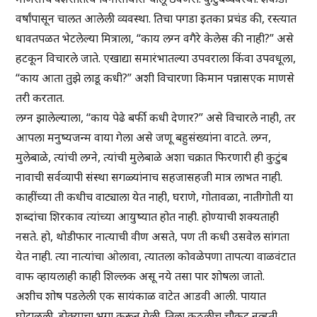
वर्षांपासून चालत आलेली व्यवस्था. तिचा पगडा इतका प्रचंड की, रस्त्यात
धावतपळत भेटलेल्या मित्राला, “काय लग्न वगैरे केलेस की नाही?” असे
हटकून विचारले जाते. एखाद्या समारंभातल्या उपवराला किंवा उपवधूला,
“काय आता तुझे लाडू कधी?” अशी विचारणा किमान पन्नासएक माणसे
तरी करतात.
लग्न झालेल्याला, “काय पेढे बर्फी कधी देणार?” असे विचारले नाही, तर
आपला मनुष्यजन्म वाया गेला असे जणू बहुसंख्यांना वाटते. लग्न,
मुलेबाळे, त्यांची लग्ने, त्यांची मुलेबाळे अशा चक्रात फिरणारी ही कुटुंब
नावाची सर्वव्यापी संस्था सगळ्यांनाच सहजासहजी मात्र लाभत नाही.
काहींच्या ती कधीच वाट्याला येत नाही, घराणे, गोतावळा, नातीगोती या
शब्दांचा शिरकाव त्यांच्या आयुष्यात होत नाही. होण्याची शक्यताही
नसते. हो, थोडीफार नात्याची वीण असते, पण ती कधी उसवेल सांगता
येत नाही. त्या नात्यांचा ओलावा, त्यातला कोवळेपणा तापत्या वाळवंटात
वाफ व्हायलाही काही शिल्लक असू नये तसा पार शोषला जातो.
अशीच शोष पडलेली एक सायंकाळ वाटेत आडवी आली. पायात
घोटाळली. डोक्याचा भुगा करून गेली. तिला कुठलीच चौकट नव्हती.